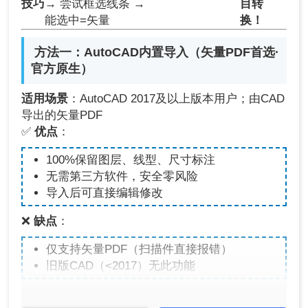
技巧
→ 尝试框选线条 →
目转
能选中=矢量
换！
️ 方法一：AutoCAD内置导入（矢量PDF首选·
官方原生）
适用场景
：AutoCAD 2017及以上版本用户；由CAD
导出的矢量PDF
✅
优点
：
100%保留图层、线型、尺寸标注
无需第三方软件，安全零风险
导入后可直接编辑修改
❌
缺点
：
仅支持矢量PDF（扫描件直接报错）
旧版CAD（<2017）无此功能
注意
：导入后检查比例是否1:1（用DIST命令测已知