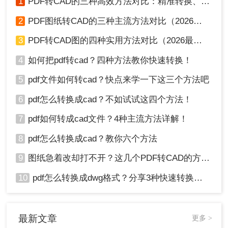
1
PDF转CAD的三种高效方法对比：精准转换、可编辑、保图层！
AI智能识别线条/文字/圆弧（支持建筑/机械图
纸）
2
PDF图纸转CAD的三种主流方法对比（2026实用版）：选对工具效率翻倍！
可设置识别阈值，减少杂点干扰
3
PDF转CAD图的四种实用方法对比（2026最新版）：按需选择，效率至上！
输出带图层的DWG/DXF
4
如何把pdf转cad？四种方法教你快速转换！
❌
缺点
：
5
pdf文件如何转cad？快点来学一下这三个方法吧
复杂图纸需手动修正（建议预留30%修正时
间）
6
pdf怎么转换成cad？不如试试这四个方法！
付费软件（有试用版，官网下载）
7
pdf如何转成cad文件？4种主流方法详解！
注意
：转换前用PS简单处理：增强对比度+去噪点
8
pdf怎么转换成cad？教你六个方法
操作步骤
：
9
图纸急着改却打不开？这几个PDF转CAD的方法真管用！
1、预处理PDF
：用Adobe Acrobat将PDF转为
300dpi黑白TIFF
（减少噪点）
10
pdf怎么转换成dwg格式？分享3种快速转换方法！
最新文章
更多 >