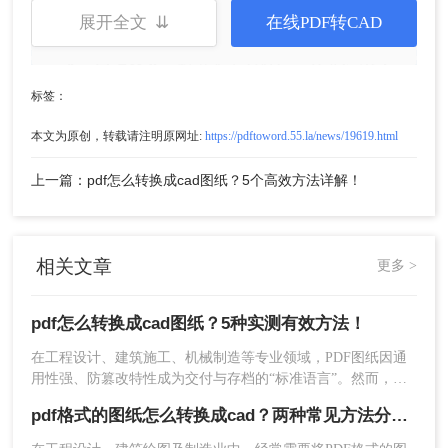
尺寸）
展开全文 ⇊
在线PDF转CAD
操作步骤
：
1、启动命令
：打开AutoCAD → 命令行输入
PDFIMPORT
→ 回车
标签：
本文为原创，转载请注明原网址:
https://pdftoword.55.la/news/19619.html
上一篇：pdf怎么转换成cad图纸？5个高效方法详解！
相关文章
更多 >
pdf怎么转换成cad图纸？5种实测有效方法！
在工程设计、建筑施工、机械制造等专业领域，PDF图纸因通
用性强、防篡改特性成为交付与存档的“标准语言”。然而，当
面临深化设计、BIM整合、现场修改等场景时，将PDF高效、
2、选择文件
：弹出窗口中定位PDF → 点击
pdf格式的图纸怎么转换成cad？两种常见方法分享！
精准地转换为可编辑的CAD图纸（DWG/DXF格式） 成为工程
【打开】
师的高频刚需。