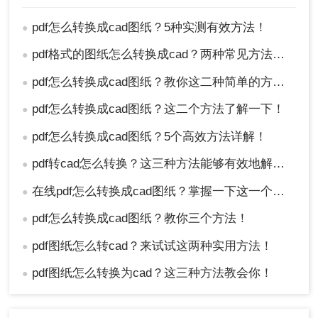
pdf怎么转换成cad图纸？5种实测有效方法！
●
pdf格式的图纸怎么转换成cad？两种常见方法分享！
●
pdf怎么转换成cad图纸？教你这二种简单的方法！
●
2、导入Scan2CAD
：点击【File】→【Open】
pdf怎么转换成cad图纸？这二个方法了解一下！
●
→ 选择处理后的图片
4、矢量化设置
：
pdf怎么转换成cad图纸？5个高效方法详解！
●
模式：选择
【Technical Drawing】
pdf转cad怎么转换？这三种方法能够有效地解决问题 ！
●
线条：勾选【Detect Lines】+【Smooth
在线pdf怎么转换成cad图纸？掌握一下这一个方法！
●
Curves】
文字：启用【OCR】→ 选择中文识别库
pdf怎么转换成cad图纸？教你三个方法！
●
阈值：滑块调至
70-85
（根据图纸深浅微
调）
pdf图纸怎么转cad？来试试这两种实用方法！
●
5、执行转换
：点击【Vectorize】→ 预览修正
pdf图纸怎么转换为cad？这三种方法教会你！
●
杂线 →【Save As】DWG
6、CAD精修
：