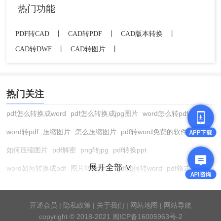
热门功能
OVERKILL
在AutoCAD中用
删除重复线
DIM
用
重新标注关键尺寸
PDF转CAD
丨
CAD转PDF
丨
CAD版本转换
丨
CAD转DWF
丨
CAD转图片
丨
方法三：专业转换软件（平衡效率·国产优选）
推荐工具
：
转转大师
CAD转换器
/
Any PDF to
热门关注
DWG Converter
✅
优点
：
pdf怎么转换成word
pdf怎么转换成jpg图片
word怎么转pdf
界面中文友好，操作门槛低
word转pdf
压缩图片
怎么压缩图片
pdf转word免费的软件
支持批量转换（10页内PDF约20秒/页）
如何压缩图片
pdf解密
png转jpg
pdf转换ppt
保留基础图层结构
展开全部 ∨
word如何转换成pdf
图片转换格式
pdf如何转word
pdf格式转换
❌
缺点
：
在线pdf转换成word
pdf转图片
pdf怎么转换成jpg图片
图片转pdf
扫描件转换效果一般（仅适合简单线稿）
pdf转cad
图片压缩软件
jpg转换成pdf
在线word转pdf
开通会员
|
隐私政策
|
关于我们
|
网站地图
|
网站导航
免费版有水印/页数限制
copyright © 2018-2021 闽ICP备16005963号-2