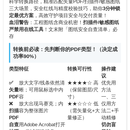
科学转换路径，精准匹配矢量PDF/扫描件/敏感图纸
三大场景，安全红线与精度校验技巧，助你
3分钟锁
定最优方案
，高效守护项目安全与交付质量！
血泪警告
：工程图纸含商业机密！
扫描件/敏感图纸
严禁用在线工具
！文末附「图纸安全自查清单」必
存
转换前必读：先判断你的PDF类型！（决定成
功率90%）
类型
特征
转换可行性
操作建
议
✅
放大文字/线条依然清
★★★★☆ 高
优先用
矢量
晰；可用鼠标选中内
（保留图层/尺
方法
PDF
容
寸）
一、三
❌
放大出现马赛克；内
★★☆☆☆ 低
仅用方
扫描
容为整张图片
（需矢量化+大
法二+手
PDF
量修正）
动精修
自查
用Adobe Acrobat打开
切勿盲