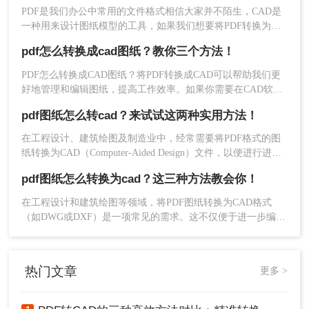
一个障碍。因此，将PDF文件转换为CAD文件成为了一个重要
PDF是我们办公中常用的文件格式相信大家并不陌生，CAD是
的需求。那么pdf转cad怎么转换呢？本文将详细介绍PDF转
一种用来设计图纸模型的工具，如果我们想要将PDF转换为
比例：输入
1
（确保1:1导入）
CAD的转换方法、步骤以及注意事项，帮助您高效完成转换过
CAD图纸的格式来进行编辑绘制怎么操作呢？下面小编就为大
位置：指定图纸左下角插入点
程。
pdf怎么转换成cad图纸？教你三个方法！
家介绍在线pdf怎么转换成cad图纸的方法，快来一起看看吧！
4、验证精度
：
PDF怎么转换成CAD图纸？将PDF转换成CAD可以帮助我们更
好地管理和编辑图纸，提高工作效率。如果你需要在CAD软件
LIST
用
命令检查线段属性
中使用PDF文件中的标注和注释，需要将其转换为CAD图纸格
pdf图纸怎么转cad？来试试这两种实用方法！
式。而将PDF文件转换为CAD图纸，有什么方法可以实现。下
DIST
用
测量标注尺寸是否匹配
面就给大家介绍三种方法。
在工程设计、建筑绘图及制造业中，经常需要将PDF格式的图
X
5、优化处理
：输入
炸开块 → 按图层整理
纸转换为CAD（Computer-Aided Design）文件，以便进行进一
→ 保存为DWG
步的编辑、修改或设计。那么PDF图纸怎么转CAD呢？本文将
pdf图纸怎么转换为cad？这三种方法教会你！
介绍两种常见的转换方法。
在工程设计和建筑绘图等领域，将PDF图纸转换为CAD格式
方法二：Scan2CAD专业矢量化（扫描件救星·
（如DWG或DXF）是一项常见的需求。这不仅便于进一步编辑
行业标杆）
和修改，还能更好地与CAD软件兼容。那么pdf图纸怎么转换为
cad呢？本文将介绍三种有效的PDF转CAD的方法。
适用场景
：扫描版图纸、老旧蓝图、手机拍摄的工
热门文章
更多 >
程图
✅
优点
：