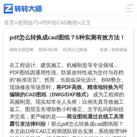
使用技巧
筛选
首页>
使用技巧>
PDF转CAD教程>
正文
pdf怎么转换成cad图纸？5种实测有效方法！
转转大师官网
2026-04-05
4118人已阅读
作者：转转师妹
在工程设计、建筑施工、机械制造等专业领域，
PDF图纸因通用性强、防篡改特性成为交付与存档
的“标准语言”。然而，当面临深化设计、BIM整合、
现场修改等场景时，
将PDF高效、精准地转换为可
编辑的CAD图纸（DWG/DXF格式）
成为工程师的
高频刚需。现实却常令人头疼：比例失真导致施工
返工、图层丢失增加数小时修正、文字乱码影响技
术交底，更严峻的是——
商业图纸通过在线工具泄
露引发法律纠纷
！那么pdf怎么转换成cad图纸呢？
本文由10年CAD工程师团队联合实测，系统梳理5种