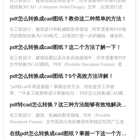
在工程设计、建筑绘图及制造业中，经常需要将PDF格式的图
纸转换为CAD（Computer-Aided Design）文件，以便进行进一
步的编辑、修改或设计。那么pdf格式的图纸怎么转换成cad
pdf怎么转换成cad图纸？教你这二种简单的方法！
呢？本文将介绍两种常见且有效的方法来实现这一目标。
在工程设计、建筑设计和机械制造等领域，经常需要将PDF格
式的图纸转换为CAD格式，以便进行进一步的编辑、修改和优
化。PDF文件主要是为了保持文档的格式和布局而设计的，并
pdf怎么转换成cad图纸？这二个方法了解一下！
不直接支持CAD的矢量图形编辑功能，因此转换过程需要借助
特定的工具和技术。那么pdf怎么转换成cad图纸呢？本文将介
在工程设计、建筑绘图以及许多其他领域中，经常需要将PDF
3、关键设置
：
绍两种高效且易于操作的PDF转换成CAD的方法，帮助读者轻
文件转换为CAD图纸。PDF（Portable Document Format）是一
松应对这一需求。
种广泛使用的文件格式，用于呈现文档，包括文本、图像和矢
导入选项：勾选
【插入为块】
（方便整
pdf怎么转换成cad图纸？5个高效方法详解！
量图形，而CAD（Computer-Aided Design）图纸则是用于创
体移动）
建、修改、分析和优化设计的专业软件生成的文件。那么PDF
“pdf转cad不再是难题！掌握这些方法，轻松提升工作效
怎么转换成CAD图纸呢？下面将介绍几种将PDF转换为CAD图
率。”“许多工程师和设计师都在问：‘PDF怎么转换成CAD图
纸的方法。
纸？’ 其实，通过几种高效方法，你可以快速解决这一痛点，
pdf转cad怎么转换？这三种方法能够有效地解决问题 ！
避免信息丢失和操作繁琐的困扰。”
在工程设计、建筑、机械绘图等领域，PDF（Portable
Document Format）文件因其出色的兼容性和稳定性而广泛使
用。然而，当需要对这些图纸进行精确的测量、编辑或集成到
在线pdf怎么转换成cad图纸？掌握一下这一个方法！
CAD（计算机辅助设计）系统中时，PDF的不可编辑性就成了