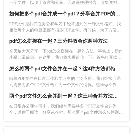
一个文件，以便于管理和分享。无论是整理报告、收集资料还
是制作演示文稿，PDF合并都是一项非常实用的技能。那么如
如何把多个pdf合并成一个pdf？分享合并PDF的三个方法！
何将两个pdf合并在一起呢？本文将详细介绍几种将两个PDF合
并在一起的方法。
PDF文件是我们在办公和学习中经常遇到的一种文件格式。我
相信每个人的电脑里都有很多PDF文件。有时候，为了方便文
件的整理和更好的阅读体验，我们需要将两个或两个以上的
pdf怎么拼接在一起？三分钟教会你两种方法
PDF文件合并在一起。那么，如何把多个pdf合并成一个pdf
呢？下面将分享三种简单易操作的方法。让我们来看看。
今天给大家分享一下pdf怎么拼接在一起的方法。事实上，操作
步骤非常简单。在这里，我们将步骤简化一下。首先打开软件
选择功能，然后添加pdf文件，然后调整合并顺序，最后直接点
怎么将两个pdf文件合并在一起？这4种方法都特别简单！
击转换，就可以完成pdf合并，下面来给大家详细操作一遍。
随着PDF文件在日常工作和学习中的广泛应用，我们经常会遇
到需要将多个PDF文件合并为一个文件的情况。这样做不仅可
以提高文件的整洁度，还便于分享和存储。那么怎么将两个pdf
两个pdf文件怎么合并到一起？这三种合并方法超实用！
文件合并在一起呢？以下是几种常用的合并PDF文件的方法。
在日常办公和学习中，我们经常需要将多个PDF文件合并为一
个，以便于阅读、分享或存档。那么两个pdf文件怎么合并到一
起呢？本文将介绍三种常用的PDF合并方法。