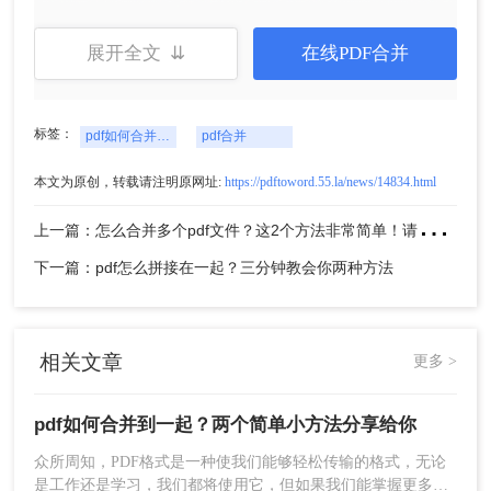
1、下载转转大师PDF转换器，安装并打开。
展开全文 ⇊
在线PDF合并
标签：
pdf如何合并到一起
pdf合并
本文为原创，转载请注明原网址:
https://pdftoword.55.la/news/14834.html
上
一篇：怎么合并多个pdf文件？这2个方法非常简单！请低调使用
下一篇：pdf怎么拼接在一起？三分钟教会你两种方法
2、打开客户端，里面有PDF合并这一功能，我们选
择PDF处理，然后选择PDF合并，添加需要合并的
文件上去。
相关文章
更多 >
pdf如何合并到一起？两个简单小方法分享给你
众所周知，PDF格式是一种使我们能够轻松传输的格式，无论
是工作还是学习，我们都将使用它，但如果我们能掌握更多的