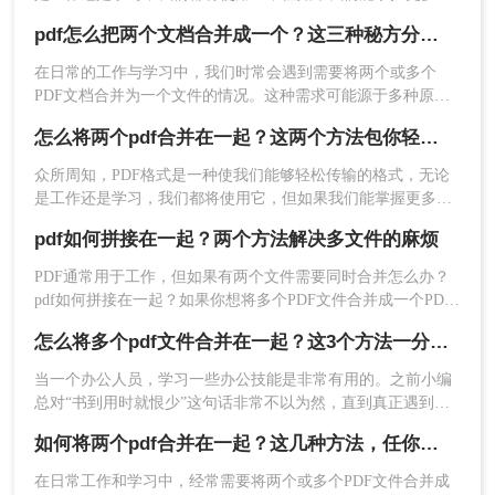
PDF操作技巧，这对提高我们的工作效率是一件很有好处的
pdf怎么把两个文档合并成一个？这三种秘方分享给你!
事，因此，今天我们要讲的是，pdf如何合并到一起，如果你也
想要知道pdf合并这种技巧，就来看看吧！
在日常的工作与学习中，我们时常会遇到需要将两个或多个
PDF文档合并为一个文件的情况。这种需求可能源于多种原
因，比如整合报告、汇总学习资料或是为了更便捷地分享文
3、填写输出名称然后点击开始合并。
怎么将两个pdf合并在一起？这两个方法包你轻松解决
件。那么pdf怎么把两个文档合并成一个呢？本文将详细介绍几
种常用的方法，帮助您轻松实现PDF文档的合并。
众所周知，PDF格式是一种使我们能够轻松传输的格式，无论
是工作还是学习，我们都将使用它，但如果我们能掌握更多的
PDF操作技巧，这对提高我们的工作效率是一件很有好处的
pdf如何拼接在一起？两个方法解决多文件的麻烦
事，因此，今天我们要讲的是，怎么将两个pdf合并在一起，如
果你也想要知道pdf合并这种技巧，就来看看吧！
PDF通常用于工作，但如果有两个文件需要同时合并怎么办？
pdf如何拼接在一起？如果你想将多个PDF文件合并成一个PDF
文件，那么你可以使用第三方工具。在这里，我想与大家分享
怎么将多个pdf文件合并在一起？这3个方法一分钟就能搞定！太好用了
pdf合并的方法技巧。
当一个办公人员，学习一些办公技能是非常有用的。之前小编
4、这样就完成了。
总对“书到用时就恨少”这句话非常不以为然，直到真正遇到的
以上就是我今天所有pdf如何合并到一起的介绍啦，
时候，才明白这句话的道理。因此也建议大家在休闲的时候多
如何将两个pdf合并在一起？这几种方法，任你选择！
这些方法都很实用，相信看到这里的你一定知道pdf
学点东西，等用到的时候也不会变得手忙脚乱。你知道怎么将
多个pdf文件合并在一起吗？今日小编就跟你分享如何把pdf合
如何合并到一起了吧？快动手试一试吧！
在日常工作和学习中，经常需要将两个或多个PDF文件合并成
并在一起。