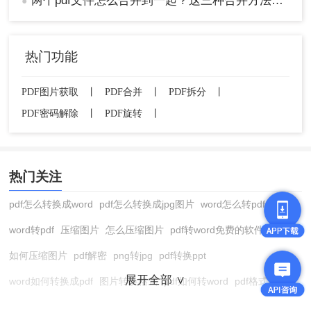
两个pdf文件怎么合并到一起？这三种合并方法超实用！
●
热门功能
PDF图片获取
丨
PDF合并
丨
PDF拆分
丨
PDF密码解除
丨
PDF旋转
丨
热门关注
pdf怎么转换成word
pdf怎么转换成jpg图片
word怎么转pdf
word转pdf
压缩图片
怎么压缩图片
pdf转word免费的软件
如何压缩图片
pdf解密
png转jpg
pdf转换ppt
展开全部 ∨
word如何转换成pdf
图片转换格式
pdf如何转word
pdf格式转换
在线pdf转换成word
pdf转图片
pdf怎么转换成jpg图片
图片转pdf