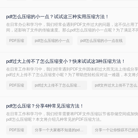
pdf怎么压缩的小一点？试试这三种实用压缩方法！
在日常办公和学习中，我们经常会遇到PDF文件过大的问题，这不仅占用
间，还影响了文件的传输速度。那么pdf怎么压缩的小一点呢？为了满足不
将介绍三种实用的PDF压缩方法，帮助您轻松将PDF文件压缩得更小。
PDF压缩
pdf怎么压缩的小一点
pdf怎么压缩的小一点在线
pdf过大上传不了怎么压缩变小？快来试试这3种压缩方法！
在日常工作和学习中，我们经常遇到PDF文件因体积过大而无法上传或分
pdf过大上传不了怎么压缩变小呢？为了帮助您轻松应对这一难题，本文将
PDF文件压缩方法。
PDF压缩
pdf过大上传不了怎么压缩变小
pdf文
pdf怎么压缩？分享4种常见压缩方法！
在日常工作和学习中，我们经常需要将PDF文件压缩以节省存储空间或加
pdf怎么压缩呢？本文将介绍几种常见的PDF压缩方法。
PDF压缩
分享一个大家都不知道的pdf文件压缩方法