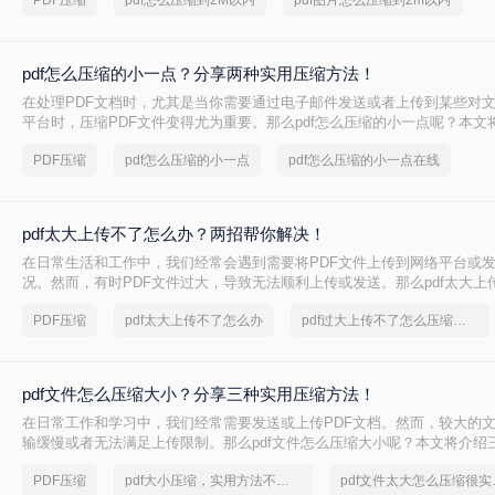
PDF压缩
pdf怎么压缩到2M以内
pdf图片怎么压缩到2m以内
pdf怎么压缩的小一点？分享两种实用压缩方法！
在处理PDF文档时，尤其是当你需要通过电子邮件发送或者上传到某些对
平台时，压缩PDF文件变得尤为重要。那么pdf怎么压缩的小一点呢？本文
的PDF压缩方法。
PDF压缩
pdf怎么压缩的小一点
pdf怎么压缩的小一点在线
pdf太大上传不了怎么办？两招帮你解决！
在日常生活和工作中，我们经常会遇到需要将PDF文件上传到网络平台或
况。然而，有时PDF文件过大，导致无法顺利上传或发送。那么pdf太大上
呢？本文将介绍两种解决PDF文件过大无法上传的方法，帮助你轻松应对
PDF压缩
pdf太大上传不了怎么办
pdf过大上传不了怎么压缩变小
pdf文件怎么压缩大小？分享三种实用压缩方法！
在日常工作和学习中，我们经常需要发送或上传PDF文档。然而，较大的
输缓慢或者无法满足上传限制。那么pdf文件怎么压缩大小呢？本文将介绍三
压缩方法，帮助你轻松减小文件大小。
PDF压缩
pdf大小压缩，实用方法不要错过
pdf文