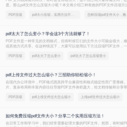
度。那么pdf文件怎么压缩大小呢？本文将介绍三种有效的PDF文件压缩方
PDF压缩
pdf大小压缩，实用方法不要错过
怎样压缩p
pdf太大了怎么变小？学会这3个方法就够了！
PDF文件是一种常见的文档格式，但有时候它们的文件大小可能会很大，
或其他方式共享。在这种情况下，大家可以使用以下方法压缩PDF文件，一起
太大了怎么变小吧。
PDF压缩
pdf太大了怎么变小
pdf太大了怎么压缩变小
pdf上传文件过大怎么缩小？三招助你轻松缩小！
在现代办公环境中，PDF格式因其跨平台兼容性和格式稳定性而广受青睐
片、复杂布局和丰富内容往往导致PDF文件体积庞大，给文档传输和分享
pdf上传文件过大怎么缩小呢？本文将介绍三种简单实用的PDF压缩技巧，
PDF压缩
pdf上传文件过大怎么缩小
上传pdf文件过大怎么缩小
PDF文件，提升文档传输效率。
如何免费压缩pdf文件大小？分享二个实用压缩方法！
在日常工作和学习中，我们经常需要处理大量的PDF文件。然而，有时候P