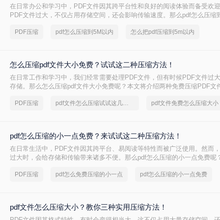
在日常办公和学习中，PDF文件因其跨平台性和良好的阅读体验而备受欢
PDF文件过大，不仅占用存储空间，还会影响传输速度。那么pdf怎么压缩
文将介绍两种将PDF文件压缩到5M以内的方法。
PDF压缩
pdf怎么压缩到5M以内
怎么把pdf压缩到5m以内
怎么压缩pdf文件大小免费？试试这二种压缩方法！
在日常工作和学习中，我们经常需要处理PDF文件，但有时候PDF文件过
存储。那么怎么压缩pdf文件大小免费呢？本文将介绍两种免费压缩PDF文
PDF压缩
pdf文件怎么压缩试试这几个方法
pdf文件免费怎么压缩大小
pdf怎么压缩的小一点免费？来试试这二种压缩方法！
在日常生活中，PDF文件因其跨平台、易阅读等特性而被广泛使用。然而，
过大时，会给存储和传输带来诸多不便。那么pdf怎么压缩的小一点免费呢
种免费且实用的PDF压缩方法。
PDF压缩
pdf怎么免费压缩的小一点
pdf怎么压缩的小一点免费
pdf文件怎么压缩大小？教你三种实用压缩方法！
PDF文件因其格式特性，有时会变得相当大，这不仅占用大量存储空间，