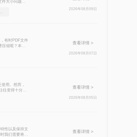
文件大小问题，
2026年08月09日
件能压缩吗，实用的方法来了
，有时PDF文件
查看详情 >
费压缩呢？本文
2026年08月07日
泛使用。然而，
查看详情 >
积往往变得十分庞
响办公效率。那么
2026年08月05日
私安全四个维
。
篡改的特性以及保持文
查看详情 >
有时我们需要将