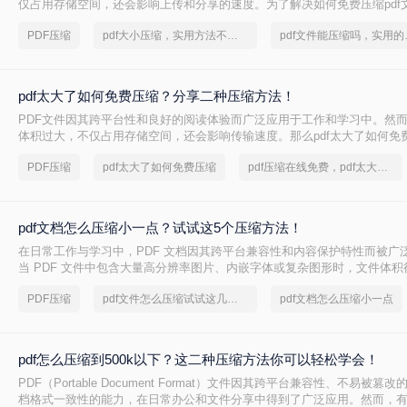
仅占用存储空间，还会影响上传和分享的速度。为了解决如何免费压缩pdf
本文将介绍两种免费压缩PDF文件大小的方法。
PDF压缩
pdf大小压缩，实用方法不要错过
pdf文
pdf太大了如何免费压缩？分享二种压缩方法！
PDF文件因其跨平台性和良好的阅读体验而广泛应用于工作和学习中。然而
体积过大，不仅占用存储空间，还会影响传输速度。那么pdf太大了如何免
将介绍两种免费压缩PDF文件的方法。
PDF压缩
pdf太大了如何免费压缩
pdf压缩在线免费，pdf太大了怎么压缩
pdf文档怎么压缩小一点？试试这5个压缩方法！
在日常工作与学习中，PDF 文档因其跨平台兼容性和内容保护特性而被广
当 PDF 文件中包含大量高分辨率图片、内嵌字体或复杂图形时，文件体
大，不仅占用存储空间，还经常因超过邮箱附件限制或上传耗时过长而影
PDF压缩
pdf文件怎么压缩试试这几个方法
pdf文档怎么压缩小一点
PDF 文档怎么压缩小一点呢？本文从压缩效果、操作难度、处理速度、隐
度，对比五种主流压缩方案，帮助您根据实际场景快速选择最合适的方法
pdf怎么压缩到500k以下？这二种压缩方法你可以轻松学会！
PDF（Portable Document Format）文件因其跨平台兼容性、不易被
档格式一致性的能力，在日常办公和文件分享中得到了广泛应用。然而，