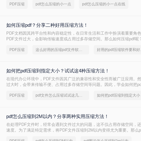
PDF压缩
pdf怎么压缩的小一点
pdf怎么压缩的小一点在线
如何压缩pdf？分享二种好用压缩方法！
PDF文档因其跨平台性和内容稳定性，在日常生活和工作中扮演着重要角
PDF文件过大，会影响传输速度或占用过多存储空间。那么如何压缩pdf呢
种压缩PDF的方法。
PDF压缩
这么好用的压缩pdf文件软件，我一定要分享
好用的p
如何把pdf压缩到指定大小？试试这4种压缩方法！
在现代办公环境中，PDF文件因其广泛的兼容性和安全性而被广泛应用。
过大时，会带来传输不便、占用过多存储空间等问题。因此，学会如何把pd
小变得尤为重要。本文将详细介绍四种常用的方法，帮助您轻松应对这一
PDF压缩
pdf文件怎么压缩试试这几个方法
如何把pdf压缩到指定大小
pdf怎么压缩到2M以内？分享两种实用压缩方法！
在处理PDF文件时，经常会遇到文件过大的问题，这不仅占用存储空间，
速度。为了满足特定需求，将PDF文件压缩到2M以内变得尤为重要。那么p
2M以内呢？本文将介绍两种常用的PDF压缩方法。