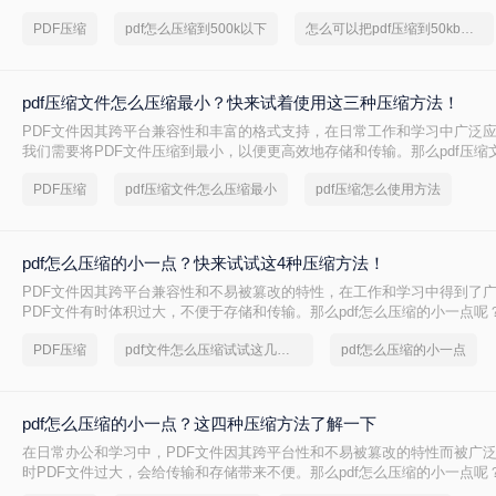
PDF文件压缩到较小的大小，以便于上传、发送或存储。那么pdf怎么压缩到
PDF压缩
pdf怎么压缩到500k以下
怎么可以把pdf压缩到50kb以下
本文将介绍两种将PDF文件压缩到500K以下的方法。
pdf压缩文件怎么压缩最小？快来试着使用这三种压缩方法！
PDF文件因其跨平台兼容性和丰富的格式支持，在日常工作和学习中广泛
我们需要将PDF文件压缩到最小，以便更高效地存储和传输。那么pdf压缩
小呢？本文将介绍三种实用的PDF压缩方法。
PDF压缩
pdf压缩文件怎么压缩最小
pdf压缩怎么使用方法
pdf怎么压缩的小一点？快来试试这4种压缩方法！
PDF文件因其跨平台兼容性和不易被篡改的特性，在工作和学习中得到了
PDF文件有时体积过大，不便于存储和传输。那么pdf怎么压缩的小一点呢
种有效的PDF压缩方法。
PDF压缩
pdf文件怎么压缩试试这几个方法
pdf怎么压缩的小一点
pdf怎么压缩的小一点？这四种压缩方法了解一下
在日常办公和学习中，PDF文件因其跨平台性和不易被篡改的特性而被广
时PDF文件过大，会给传输和存储带来不便。那么pdf怎么压缩的小一点呢
种将PDF压缩得更小的方法。