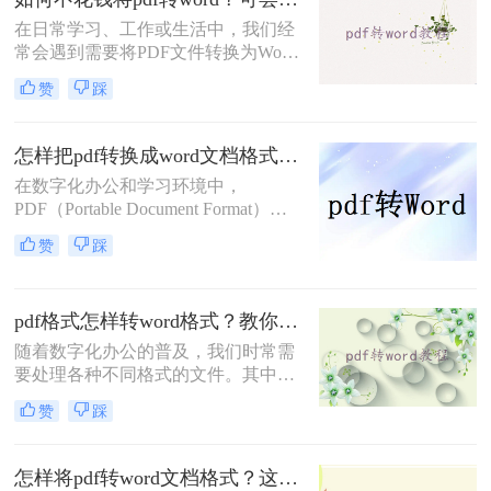
将指导您怎样将pdf文件转换成word文
在日常学习、工作或生活中，我们经
档。
常会遇到需要将PDF文件转换为Word
文档的情况，以便进行编辑、修改或
赞
踩
格式调整。然而，市面上许多专业的
PDF转换工具都需要付费才能使用，
这对于预算有限的用户来说可能是一
怎样把pdf转换成word文档格式？这三种方法帮你轻松解决！
个不小的障碍。幸运的是，还有一些
在数字化办公和学习环境中，
免费且高效的方法可以帮助我们实现
PDF（Portable Document Format）因
PDF到Word的转换。那么如何不花钱
其跨平台兼容性和内容稳定性而广受
将pdf转word呢？本文将详细介绍几种
赞
踩
欢迎。然而，当需要编辑或修改PDF
不花钱将PDF转换为Word文档的实用
文档中的文本时，将其转换为Word文
方法。
档格式（如.doc或.docx）便成为了一
pdf格式怎样转word格式？教你4种简单快速的方法！
个常见的需求。那么怎样把pdf转换成
word文档格式呢？本文将详细介绍几
随着数字化办公的普及，我们时常需
种高效将PDF转换为Word文档的方
要处理各种不同格式的文件。其中，
法，帮助您轻松应对这一挑战。
PDF（便携式文档格式）因其能在任
赞
踩
何设备上保持一致的版面而广受欢
迎。然而，在编辑内容时，Word文档
通常更为便捷。因此，掌握将PDF文
怎样将pdf转word文档格式？这4个方法让你轻松掌握!
件转换为Word文档的方法，对于提高