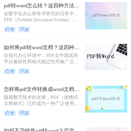
Word文档。那么pdf格式如何转换成
pdf转word怎么转？这四种方法帮你轻松转换!
word文档格式呢？本文将介绍三种将
在数字化办公和学术研究的日常中，
PDF转换为Word文档格式的实用方
PDF（Portable Document Format）文
法，帮助您轻松应对这一需求。
档因其优秀的跨平台兼容性和格式稳
赞
踩
定性而广受欢迎。然而，当我们需要
编辑或修改PDF文件的内容时，往往
会发现Word文档更加便捷高效。因
如何将pdf转word文档？这四种方法教会你！
此，将PDF转换为Word文档成为了一
在现代办公环境中，PDF文件因其跨
项重要且常见的任务。那么pdf转word
平台兼容性和格式稳定性而被广泛使
怎么转呢？本文将详细介绍几种将
用。然而，在某些情况下，用户可能
PDF转换为Word文档的实用方法，帮
赞
踩
需要将PDF文件转换成Word文档，以
助您轻松应对这一挑战。
便进一步编辑文本或进行格式调整。
那么如何将pdf转word文档呢？本文将
怎样将pdf文件转换成word文档？这三种方法任你选择！
介绍几种常见的方法来实现这一转换
随着数字技术的发展，PDF（便携式
过程。
文档格式）已经成为一种广泛使用的
文件格式，用于共享文档而不改变其
赞
踩
外观。然而，在某些情况下，我们可
能需要将PDF文件转换为Word文档，
以便能够轻松地对其进行编辑。本文
如何不花钱将pdf转word？可尝试这4种方法！