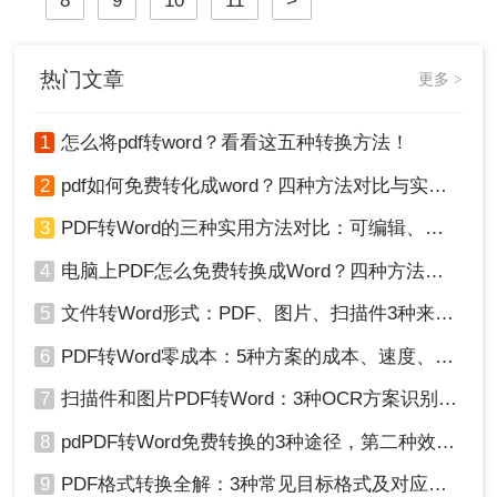
8
9
10
11
>
细介绍几种将PDF大文件转换为Word
文档的方法，帮助您更高效地完成工
作。
热门文章
更多 >
1
怎么将pdf转word？看看这五种转换方法！
2
pdf如何免费转化成word？四种方法对比与实操指南（附详细表格）
3
PDF转Word的三种实用方法对比：可编辑、保格式、避风险！
4
电脑上PDF怎么免费转换成Word？四种方法对比与实操指南（附详细表格）!
5
文件转Word形式：PDF、图片、扫描件3种来源分别怎么处理！
6
PDF转Word零成本：5种方案的成本、速度、精度对比！
7
扫描件和图片PDF转Word：3种OCR方案识别率实测！
8
pdPDF转Word免费转换的3种途径，第二种效率最高！
9
PDF格式转换全解：3种常见目标格式及对应操作方法！