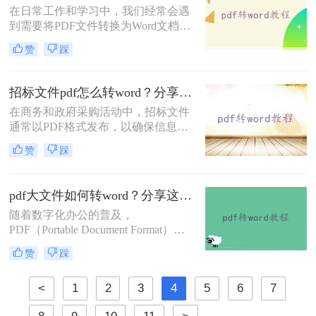
在日常工作和学习中，我们经常会遇
工作效率至关重要。那么pdf格式怎样
到需要将PDF文件转换为Word文档格
转word格式呢？本文将详细介绍几种
式的情况，以便进行编辑、修改或进
将PDF转换为Word的有效方法。
赞
踩
一步处理。PDF文件虽然具有良好的
跨平台兼容性和保护文档内容不被随
意修改的特点，但在需要频繁编辑或
招标文件pdf怎么转word？分享二个高效方法！
调整文档内容时，Word文档则显得更
在商务和政府采购活动中，招标文件
为灵活和方便。那么怎样将pdf转word
通常以PDF格式发布，以确保信息的
文档格式呢？以下将介绍四种将PDF
完整性和安全性。然而，对于需要编
转换为Word文档格式的方法，帮助您
赞
踩
辑、修改或重新排版招标文件的用户
轻松应对各种需求。
来说，PDF格式可能显得不够灵活。
因此，将招标文件从PDF转换为Word
pdf大文件如何转word？分享这三种方法！
格式成为了一个常见的需求。本文将
随着数字化办公的普及，
为您详细介绍招标文件pdf怎么转word
PDF（Portable Document Format）和
的几种高效方法。
Word文档已成为我们日常工作中不可
赞
踩
或缺的文件格式。然而，在处理大型
PDF文件时，我们有时需要将其转换
<
1
2
3
4
5
6
7
为Word格式以便进行编辑和修改。那
么pdf大文件如何转word呢？本文将详