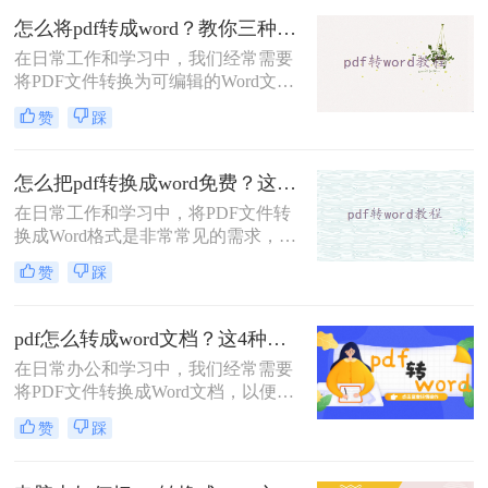
便于编辑和修改。那么pdf如何转换成
怎么将pdf转成word？教你三种方法转换！
word文档呢？本文将介绍两种将PDF
在日常工作和学习中，我们经常需要
转换成Word文档的方法。
将PDF文件转换为可编辑的Word文
档，以便进行修改、编辑或进一步处
赞
踩
理。那么怎么将PDF转成Word呢？本
文将介绍三种将PDF转换为Word的高
效方法，帮助你轻松完成PDF到Word
怎么把pdf转换成word免费？这3个方法可以一试！
的转换。
在日常工作和学习中，将PDF文件转
换成Word格式是非常常见的需求，尤
其是在需要编辑和修改文档内容时。
赞
踩
那么怎么把pdf转换成word免费呢？本
文将介绍三种免费且高效的方法，帮
助您轻松完成PDF到Word的转换。
pdf怎么转成word文档？这4种方法操作起来很简单！
在日常办公和学习中，我们经常需要
将PDF文件转换成Word文档，以便进
行编辑、修改或进一步处理。那么
赞
踩
PDF怎么转成Word文档呢？本文将介
绍四种将PDF转换成Word文档的高效
方法，帮助你轻松完成PDF到Word的