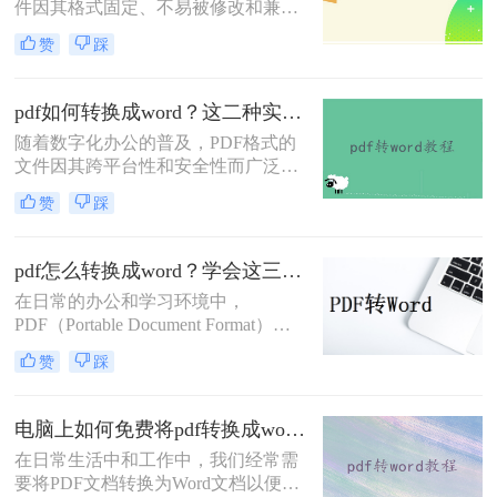
件因其格式固定、不易被修改和兼容
不能直接编辑，因此需要pdf转word，
性强等特点，在文档传输和存储中得
那么pdf的表格怎么转换成word呢？下
赞
踩
到了广泛应用。然而，在某些情况
面就来看看吧。
下，我们可能需要将PDF文件转换为
Word文档，以便进行编辑和修改。那
pdf如何转换成word？这二种实用转换方法了解一下！
么怎么将pdf转换成word呢？本文将介
随着数字化办公的普及，PDF格式的
绍两种将PDF转换成Word的高效方
文件因其跨平台性和安全性而广泛应
法。
用。然而，有时我们需要将PDF文件
赞
踩
转换为Word文档，以便进行编辑、修
改或格式调整。那么pdf如何转换成
word呢？本文将详细介绍两种常见的
pdf怎么转换成word？学会这三种简单的方法，1分钟轻松搞定！
PDF转Word的方法，帮助您轻松应对
在日常的办公和学习环境中，
各种转换需求。
PDF（Portable Document Format）因
其跨平台兼容性和保持文档原貌的特
赞
踩
性而广受欢迎。然而，当我们需要对
PDF文档进行编辑或修改时，将其转
换为Word文档便成为了一个常见的需
电脑上如何免费将pdf转换成word？分享2种实用方法！
求。那么pdf怎么转换成word呢？本文
在日常生活中和工作中，我们经常需
将探讨几种将PDF转换成Word文档的
要将PDF文档转换为Word文档以便进
方法，帮助您轻松应对这一任务。