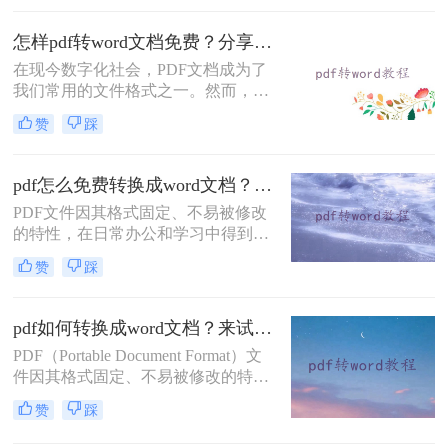
DOC的方法，帮助您轻松完成PDF到
DOC的转换。
怎样pdf转word文档免费？分享三种简单易学的转换方法！
在现今数字化社会，PDF文档成为了
我们常用的文件格式之一。然而，有
时我们需要对PDF文档进行编辑或修
赞
踩
订，这时候将其转换为Word文档就尤
为重要。虽然市面上有很多转换工
具，但它们大多需要付费才能使用。
pdf怎么免费转换成word文档？这三个方法教你轻松搞定！
那么，怎样pdf转word文档免费呢？在
PDF文件因其格式固定、不易被修改
本文中，将向您详细介绍几种免费转
的特性，在日常办公和学习中得到了
换方法。
广泛应用。然而，有时我们需要对
赞
踩
PDF文件内容进行编辑或修改，这就
需要将PDF文件转换为可编辑的Word
文档。那么pdf怎么免费转换成word文
pdf如何转换成word文档？来试试这二个转换方法！
档呢？本文将介绍三种免费将PDF转
PDF（Portable Document Format）文
换为Word文档的方法。
件因其格式固定、不易被修改的特
点，在日常工作和学习中得到了广泛
赞
踩
应用。然而，在某些情况下，我们可
能需要将PDF文件转换成Word文档以