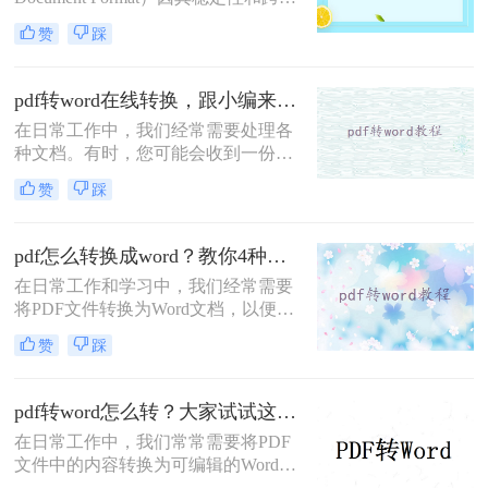
台兼容性而广泛应用。然而，当需要
赞
踩
编辑或修改PDF内容时，将其转换为
Word文档便成为了一种常见需求。那
么pdf怎么免费转word呢？本文将介绍
pdf转word在线转换，跟小编来学习吧
三种免费的PDF转Word方法。
在日常工作中，我们经常需要处理各
种文档。有时，您可能会收到一份
PDF格式的文件，但为了进一步编辑
赞
踩
或修改，您需要将其转换为Word格
式。幸运的是，随着互联网技术的发
展，现在有许多在线工具可以轻松实
pdf怎么转换成word？教你4种实用转换方法！
现PDF到Word的转换，无需安装任何
在日常工作和学习中，我们经常需要
软件。本文将向您介绍如何使用这些
将PDF文件转换为Word文档，以便进
在线服务来完成转换，并提供一些选
行编辑、修改或格式调整。
择在线转换工具时应考虑的因素。
赞
踩
PDF（Portable Document Format）因
其跨平台兼容性和内容稳定性而广受
欢迎，但Word文档则提供了更灵活的
pdf转word怎么转？大家试试这三种转换方法！
编辑功能。那么pdf怎么转换成word
在日常工作中，我们常常需要将PDF
呢？本文将详细介绍几种将PDF转换
文件中的内容转换为可编辑的Word文
成Word的高效方法，帮助用户轻松应
档，以便于修改或重新排版。幸运的