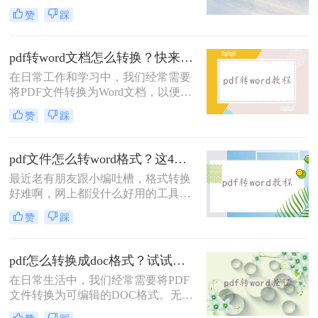
行编辑、修改或格式调整。那么电脑
赞
踩
上如何免费将pdf转换成word呢？本文
将介绍两种免费将PDF转换成Word的
方法。
pdf转word文档怎么转换？快来试试这三种实用方法！
在日常工作和学习中，我们经常需要
将PDF文件转换为Word文档，以便进
行编辑和修改。那么pdf转word文档怎
赞
踩
么转换呢？本文将介绍三种常用的
PDF转Word方法。
pdf文件怎么转word格式？这4个方法让你轻松搞定！
最近老有朋友跟小编吐槽，格式转换
好难啊，网上都没什么好用的工具，
想要将一份PDF格式的文档转换成
赞
踩
Word文档，但是试过很多软件了，转
换出来的结果都是一般般，甚至还有
排版格式都乱了，文字也有出错的。
pdf怎么转换成doc格式？试试这三种常见转换方法！
有没有好一点的pdf文件怎么转word格
在日常生活中，我们经常需要将PDF
式软件呢？好软件当然是有的，就看
文件转换为可编辑的DOC格式。无论
你有没有这个运气遇到了。给大家介
是为了修改内容、复制文本还是进行
绍一下转转大师PDF转换器，不管是