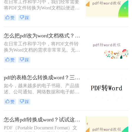
在日常工作和学习中，我们经常需要
将PDF文件转换为Word文档以便进行
编辑和修改。那么怎样pdf免费转换成
赞
踩
word呢？本文将介绍三种免费将PDF
转换成Word的方法。
怎么把pdf改为word文档格式？给大家分享三种简单的转换方法！
在日常工作和学习中，将PDF文件转
换为Word文档的需求非常常见。无论
是为了编辑内容、重新排版还是与其
赞
踩
他工具兼容，掌握几种高效的转换方
法都是非常有用的。那么怎么把pdf改
为word文档格式呢？本文将介绍三种
pdf的表格怎么转换成word？三个方法轻松搞定！
将PDF转换为Word文档的方法。
如今，越来越多的电子书籍、产品描
述、公司通知、网络数据和电子邮件
开始使用PDF格式文件。Adobe设计
赞
踩
PDF文件格式的目的是支持跨平台、
多媒体集成的信息出版和发布，特别
是对网络信息发布的支持。为了实现
怎么将pdf转换成word？试试这二种高效转换方法！
这一目标，PDF具有许多其他电子文
PDF（Portable Document Format）文
件格式无法比拟的优势。但是PDF却