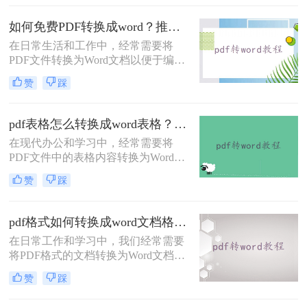
但并不是所有的工具都免费且易于使
用。那么电脑怎么pdf转word免费呢？
如何免费PDF转换成word？推荐3个实用转换方法！
本文将介绍三种在电脑上免费将PDF
在日常生活和工作中，经常需要将
转换为Word文档的方法。
PDF文件转换为Word文档以便于编辑
和修改。幸运的是，有多种免费的方
赞
踩
法可以实现这一目标。那么如何免费
PDF转换成word呢？本文将详细介绍
几种常用的免费PDF转Word的方法，
pdf表格怎么转换成word表格？这4种方法很常见！
帮助用户高效地完成转换工作。
在现代办公和学习中，经常需要将
PDF文件中的表格内容转换为Word表
格以便于编辑和修改。那么pdf表格怎
赞
踩
么转换成word表格呢？以下将详细介
绍几种将PDF表格转换成Word表格的
有效方法，帮助用户高效完成转换工
pdf格式如何转换成word文档格式？教你三个PDF转换方法！
作。
在日常工作和学习中，我们经常需要
将PDF格式的文档转换为Word文档格
式，以便进行编辑、修改或格式调
赞
踩
整。PDF虽然以其跨平台兼容性和安
全性著称，但在灵活性方面却不及