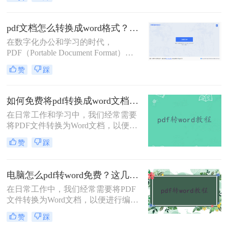
有许多专业的转换软件，但也有一些
免费且实用的方法可以实现这一需
求。那么电脑上pdf怎么转换成word免
pdf文档怎么转换成word格式？这4种转换方法快来看！
费呢？以下是三种免费将PDF转换成
在数字化办公和学习的时代，
Word的方法。
PDF（Portable Document Format）因
其跨平台、保持文档原貌的特性而广
赞
踩
受欢迎。然而，有时我们需要对PDF
文档进行编辑或修改，这时将其转换
为Word格式就显得尤为重要。那么
如何免费将pdf转换成word文档？分享两个实用转换方法！
pdf文档怎么转换成word格式呢？本文
在日常工作和学习中，我们经常需要
将详细介绍几种将PDF文档转换成
将PDF文件转换为Word文档，以便进
Word格式的方法，帮助用户轻松完成
行编辑、修改或格式调整。虽然市面
转换工作。
赞
踩
上有许多专业的PDF转Word工具，但
并非所有人都愿意或需要为这一功能
付费。幸运的是，有许多免费的方法
电脑怎么pdf转word免费？这几个转换方法快来看看！
可以实现PDF到Word的转换。那么如
在日常工作中，我们经常需要将PDF
何免费将pdf转换成word文档呢？本文
文件转换为Word文档，以便进行编辑
将详细介绍几种免费将PDF转换成
或进一步处理。虽然市面上有许多专
Word文档的方法，帮助用户轻松完成
赞
踩
业的软件和服务可以实现这一转换，
转换任务。