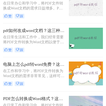
在日常办公和学习中，将PDF文件转
方法。
换成Word文档的需求日益增多。PDF
文件因其不易被编辑和修改的特性而
赞
踩
广受青睐，但在某些情况下，我们可
能需要将其转换为Word以便进行进一
步的编辑和修改。那么怎样把PDF转
pdf如何改成word文档？这三种方法快来尝试下吧 ！
换成Word呢？本文将介绍四种将PDF
在日常生活和工作中，我们经常需要
转换成Word的方法，旨在帮助用户快
将PDF文件转换为Word文档以便于编
速、准确地完成PDF到Word的转换。
辑和修改。那么pdf如何改成word文档
赞
踩
呢？本文将介绍三种常用的方法来实
现这一目标。
电脑上怎么pdf转word免费？这三个方法分享给大家！
在工作和学习中，将PDF文件转换为
Word文档的需求非常常见，这样可以
方便地编辑和修改文档内容。那么电
赞
踩
脑上怎么PDF转Word免费呢？本文将
介绍三种免费的PDF转Word方法，帮
助您根据实际需求选择最合适的方
PDF怎么转换成Word格式？这四种方法分享给你！
式。
在日常工作和学习中，将PDF文件转