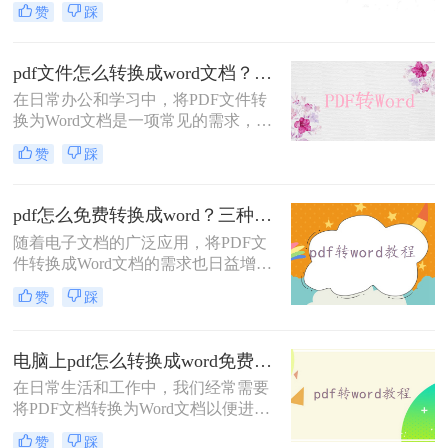
对这一需求。
赞
踩
是，随着技术的发展，现在有多种方
法可以帮助我们轻松实现这一目标。
那么pdf转word怎么转呢？本文将介绍
pdf文件怎么转换成word文档？这4个好用的方法千万别错过！
三种常见的PDF转Word的方法，包括
在日常办公和学习中，将PDF文件转
在线转换工具、使用Microsoft Office
换为Word文档是一项常见的需求，以
以及专业软件转换。
便进行编辑、修改或格式调整。虽然
赞
踩
PDF格式因其跨平台兼容性和内容稳
定性而广受欢迎，但在需要修改文本
内容时，Word文档提供了更大的灵活
pdf怎么免费转换成word？三种方法任你选择！
性和便利性。那么pdf文件怎么转换成
随着电子文档的广泛应用，将PDF文
word文档呢？本文将介绍四种将PDF
件转换成Word文档的需求也日益增
文件转换为Word文档的实用方法，帮
长。虽然有一些付费软件能够提供高
助您轻松应对这一需求。
赞
踩
质量的转换效果，但对于一些用户来
说，寻找免费的方法也是很有吸引力
的。那么pdf怎么免费转换成word呢？
电脑上pdf怎么转换成word免费？分享3种方法简单易学！
以下是三种将PDF文件免费转换成
在日常生活和工作中，我们经常需要
Word文档的方法，让您无需付费即可
将PDF文档转换为Word文档以便进行
实现格式转换。
编辑、修改或格式调整。尽管市面上
赞
踩