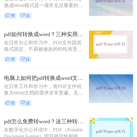
换成Word格式是一项常见且重要的任
务。Word文档因其编辑灵活性和兼容
赞
踩
性而广受欢迎，特别是在需要修改或
重新排版PDF内容时。那么PDF怎么
转换成Word格式呢？本文将介绍四种
pdf如何转换成word？三种实用方法教会你！
将PDF转换成Word格式的方法。
在日常办公和学习中，PDF文件因其
格式固定、不易被修改的特性而受到
广泛应用。然而，当需要编辑或修改
赞
踩
PDF文件内容时，将其转换为Word文
档成为了一个常见的需求。那么pdf如
何转换成word呢？本文将介绍三种将
电脑上如何把pdf转换成word文档？教你四种常用转换方法！
PDF转换成Word的方法。
在日常工作和学习中，将PDF文件转
换为Word文档的需求非常普遍。无论
是为了编辑文本，还是为了重新排
赞
踩
版，将PDF转换为Word都能带来很大
的便利。那么电脑上如何把pdf转换成
word文档呢？本文将详细介绍四种在
pdf怎么免费转word？这三种转换方法很简单！
电脑上将PDF转换为Word的方法。
在数字化办公环境中，PDF（Portable
Document Format）因其稳定性和跨平