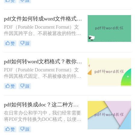
赞
踩
格式调整，掌握PDF转DOC的方法都
在线转换格式还是客户端转换格式，
显得尤为重要。那么pdf怎么转换成
都是杠杠的哦，下面就来看看是怎么
doc格式呢？本文将介绍三种常见的
pdf文件如何转成word文件格式？来学习这2种转换方法！
PDF转DOC的方法。
PDF（Portable Document Format）文
件因其跨平台、不易被篡改的特性，
广泛应用于文件传输和存储。然而，
赞
踩
有时我们需要将PDF文件转换为Word
文档格式，以便进行编辑、修改或重
新排版。那么pdf文件如何转成word文
pdf如何转word文档格式？教你三种好用的转换方法！
件格式呢？本文将介绍两种将PDF转
PDF（Portable Document Format）文
换为Word文件格式的方法。
件因其格式固定、不易被修改的特
点，广泛应用于各种文档传输和存储
赞
踩
场景。然而，有时我们需要将PDF文
件转换为可编辑的Word文档格式，以
便进行修改、编辑或重新排版。那么
pdf如何转换成doc？这二种方法轻易转换！
pdf如何转word文档格式呢？本文将介
在日常办公和学习中，我们经常需要
绍三种将PDF转换为Word文档格式的
将PDF文件转换为DOC格式，以便于
方法。
编辑和修改。那么pdf如何转换成doc
赞
踩
呢？本文将介绍两种常用的PDF转