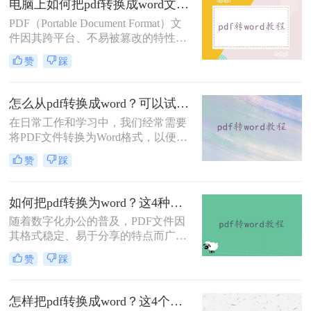
电脑上如何把pdf转换成word文档？试试这三个实用方法！
转换。
PDF（Portable Document Format）文
件因其跨平台、不易被篡改的特性而
广受欢迎，但在某些情况下，我们可
赞
踩
能需要将其转换为可编辑的Word文
档。那么电脑上如何把pdf转换成word
文档呢？本文将介绍三种在电脑上将
怎么从pdf转换成word？可以试试这三个方法！
PDF转换为Word文档的方法。
在日常工作和学习中，我们经常需要
将PDF文件转换为Word格式，以便于
编辑和修改。那么怎么从pdf转换成
赞
踩
word呢？本文将介绍三种将PDF转换
为Word的方法，每种方法都有其特点
和适用场景，您可以根据自己的需求
如何把pdf转换为word？这4种转换方法快来看！
选择最合适的方式。
随着数字化办公的普及，PDF文件因
其格式稳定、易于分享的特点而广泛
应用于各类文档的保存与传输。然
赞
踩
而，在需要对PDF文档进行编辑时，
将其转换成Word文档成为了许多人的
首选。那么如何把pdf转换为word呢？
怎样把pdf转换成word？这4个转换方法快收藏起来！
本文将介绍四种将PDF转换为Word的