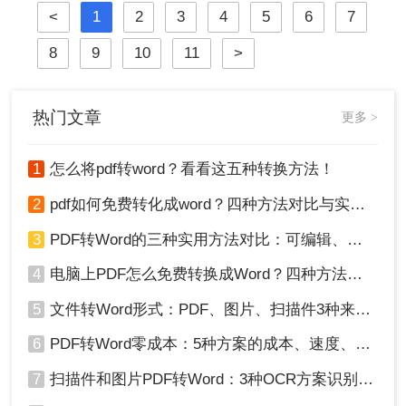
<
1
2
3
4
5
6
7
于Windows 10/11系统实测，系统梳理
5种安全有效方法，明确标注每种方
8
9
10
11
>
案的适用边界与关键细节，助您高效
保留原排版，让文档转换不再是痛
点！
热门文章
更多 >
1
怎么将pdf转word？看看这五种转换方法！
2
pdf如何免费转化成word？四种方法对比与实操指南（附详细表格）
3
PDF转Word的三种实用方法对比：可编辑、保格式、避风险！
4
电脑上PDF怎么免费转换成Word？四种方法对比与实操指南（附详细表格）!
5
文件转Word形式：PDF、图片、扫描件3种来源分别怎么处理！
6
PDF转Word零成本：5种方案的成本、速度、精度对比！
7
扫描件和图片PDF转Word：3种OCR方案识别率实测！