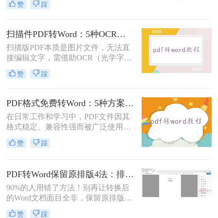
赞
踩
市面上许多PDF转Word工具都需要付
费使用。那么pdf怎么转换成word不花
钱呢？本文将介绍几种不花钱的常用
扫描件PDF转Word：5种OCR方案的识别精度和速度对比！
方法，帮助您轻松实现PDF到Word的
扫描版PDF本质是图片文件，无法直
转换。
接编辑文字，需借助OCR（光学字符
识别）技术提取文字并转换为可编辑
赞
踩
的Word格式。那么扫描pdf怎么转换
成word文档呢？本文将介绍系统梳理
5种主流方案，助您高效完成转换。
PDF格式免费转Word：5种方案的速度、精度、文件限制对比！
在日常工作和学习中，PDF文件因其
格式稳定、兼容性强而被广泛使用。
然而，当需要对PDF内容进行编辑
赞
踩
时，很多人会遇到困难。此时，将
PDF转换为可编辑的Word文档就成为
必要操作。面对"pdf格式怎么免费转
PDF转Word保留原排版4法：排版优先模式、OCR选项和格式修复全流程！
换成word"这一常见需求，本文将为
90%的人用错了方法！别再让转换后
您详细介绍五种安全、高效且完全免
的Word文档面目全非，保留原排版的
费的转换方法，帮助您轻松实现格式
秘密就在这里。“这表格怎么全乱
转换。
赞
踩