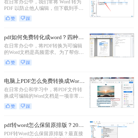
在日常办公中，我们常将 Word 转为
PDF 以防止他人编辑，但下载到手的
PDF 往往又需要修改内容，这时就不
赞
踩
得不将 PDF 再转回 Word。然而，很
多用户尝试后发现：要么转换后排版
错乱，要么工具捆绑广告，甚至文件
pdf如何免费转化成word？四种方法对比与实操指南（附详细表格）
受损。那么 PDF 如何改成 Word 文
在日常办公中，将PDF转换为可编辑
档？本文从 转换质量、操作难度、文
的Word文档是高频需求。为了帮你快
件安全、批量能力 四个维度，对比三
速选出最适合自己的方案，下表汇总
种主流方法，帮助您快速选出最合适
赞
踩
了四种主流免费方法的核心差异：
的那一种。
电脑上PDF怎么免费转换成Word？四种方法对比与实操指南（附详细表格）!
在日常办公和学习中，将PDF文件转
换成可编辑的Word文档是一项非常高
频的需求。PDF虽然版式固定、不易
赞
踩
篡改，但编辑修改较为困难，而Word
文档则更便于调整格式和修改内容。
为了帮你快速选出最适合自己的转换
pdf转word怎么保留原排版？2026最新实测，这5种方法从免费到专业全搞定！
方式，下表汇总了四种主流免费方法
PDF转Word怎么保留原排版？最直接
的核心差异：