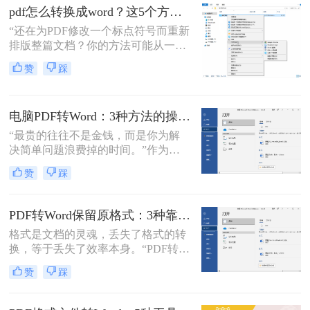
了。
疼：一份精心排版的报告、合同或方
pdf怎么转换成word？这5个方法亲测有效，职场人必备技能！
案，转换后却面目全非，表格错位、
“还在为PDF修改一个标点符号而重新
字体变异、版面混乱，不得不花费大
排版整篇文档？你的方法可能从一开
量时间重新调整。
始就错了。”作为一名深耕电脑办公
赞
踩
软件领域多年的测评博主，小编每天
都能在后台看到大量关于文档格式转
换的求助。
电脑PDF转Word：3种方法的操作步骤和常见报错处理！
“最贵的往往不是金钱，而是你为解
决简单问题浪费掉的时间。”作为专
注电脑办公软件测评多年的博
赞
踩
主，“电脑怎么将pdf转换成word免
费”是我被问及最多的问题之一。这
背后，是无数职场人和内容创作者面
PDF转Word保留原格式：3种靠谱方法的关键参数配置！
对合同、报告、文献时，渴望高效提
格式是文档的灵魂，丢失了格式的转
取、编辑信息的真切需求。
换，等于丢失了效率本身。“PDF转完
Word，排版全乱了，还不如自己重打
赞
踩
一遍！”这是小编在后台收到最多的
吐槽之一。作为一名深耕办公软件领
域多年的测评博主，我深知一份格式