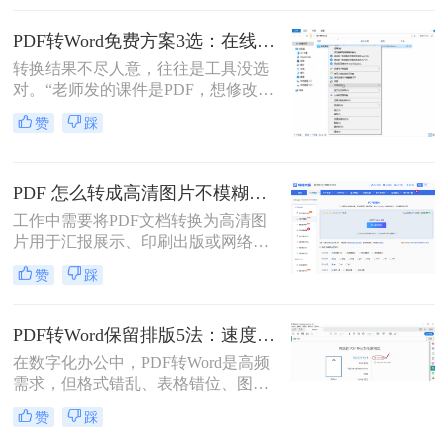
式变得尤为重要。那么pdf文件怎么转
换为word格式呢？本文将介绍三种简
PDF转Word免费方案3选：在线免费额度、客户端试用和Word自带的区别！
单实用的方法，帮助您轻松将PDF文
转换结果不尽人意，往往是工具没选
件转换为Word格式。
对。“老师发的课件是PDF，想修改内
容怎么办？”“客户发来的合同是
赞
踩
PDF，需要调整条款怎么处理？”从事
办公软件测评多年，小编每天在后台
看到最多的，就是这类关于PDF编辑
PDF 怎么转成高清图片不模糊？5种高清转换方法（2026实测指南）
的“灵魂拷问”。
工作中需要将PDF文档转换为高清图
片用于汇报展示、印刷出版或网络分
享，但转换后图片模糊不清、细节丢
赞
踩
失、放大后出现马赛克……这些"清
晰度灾难"不仅影响专业形象，更可
能导致重要信息无法识别。那么PDF
PDF转Word保留排版5法：速度优先还是排版优先？选择指南！
怎么转成高清图片不模糊呢？别再忍
在数字化办公中，PDF转Word是高频
受模糊图片！本文直击痛点，提供可
需求，但格式错乱、表格错位、图片
立即执行的高清转换方案，助您10分
错位等问题频发。许多用户盲目使用
钟内获得印刷级清晰度！
赞
踩
在线工具，导致文档返工重做。那么
pdf转word怎么保留原排版呢？本文基