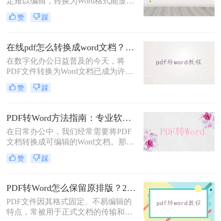
定难以编辑，转换为Word格式能显著
提升工作效率。然而，市面上许多转
赞
踩
换工具需付费或存在隐私风险，那么
如何不花钱将pdf转word呢？本文精选
5种完全免费的解决方案。所有方法
在线pdf怎么转换成word文档？PDF猫与转转大师2种在线工具使用指南与功能对比！
均基于官方或开源平台，确保零成
在数字化办公日益普及的今天，将
本、无广告、无数据泄露。无需任何
PDF文件转换为Word文档已成为许多
付费，即可实现高质量转换，告别格
职场人士和学生群体的日常需求。
式错乱与隐私担忧！
赞
踩
PDF格式虽然便于分享和保持格式一
致，但编辑起来却相对麻烦。因此，
找到一种高效、便捷的在线转换方法
PDF转Word方法指南：专业软件、在线工具、Word内置与改后缀名4种方案对比！
显得尤为重要。那么在线pdf怎么转换
在日常办公中，我们经常需要将PDF
成word文档呢？本文将介绍两种在线
文档转换成可编辑的Word文档。那么
将PDF转换成Word文档的方法。
如何将pdf转换成word呢？本文将介绍
赞
踩
几种常用的PDF转Word的方法，助您
高效完成文档转换。
PDF转Word怎么保留原排版？2种方法对比：Adobe Acrobat DC与专业转换软件实测
PDF文件因其格式固定、不易编辑的
特点，常被用于正式文档的传输和存