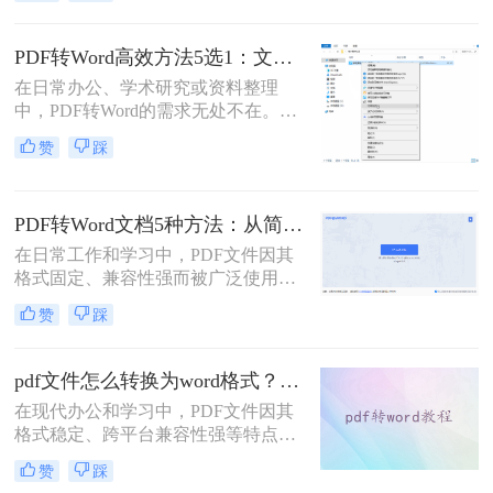
了？”、“字体全变了，我还得一个个
调？”——相信这是无数职场人在将
PDF转为Word文档时，最崩溃的瞬
PDF转Word高效方法5选1：文件大小和类型决定用哪个！
间。一份精心排版的PDF报告，转换
在日常办公、学术研究或资料整理
后却变成需要“二次加工”的混乱文
中，PDF转Word的需求无处不在。那
档，不仅浪费时间，更可能引发关键
么pdf怎么转换成word呢？本文将系统
信息错漏的风险。那么pdf转word怎么
赞
踩
解析5种主流方法，涵盖不同场景，
保留原排版呢？
助你轻松应对各类转换难题。
PDF转Word文档5种方法：从简单复制到专业软件的适用范围！
在日常工作和学习中，PDF文件因其
格式固定、兼容性强而被广泛使用。
然而，PDF的静态特性也带来了编辑
赞
踩
困难的问题。为了便于修改和协作，
将PDF转换为可编辑的Word文档成为
许多用户的刚需。那么pdf怎么转换成
pdf文件怎么转换为word格式？这3种转换方法可以尝试下！
word文档呢？本文将详细介绍五种常
在现代办公和学习中，PDF文件因其
用的PDF转Word方法，帮助您选择最
格式稳定、跨平台兼容性强等特点而
适合自己的解决方案。
被广泛使用。然而，当需要编辑PDF
赞
踩
文件中的内容时，将其转换为Word格