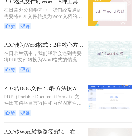
PDF格式文件转Word：5种工具按文件来源和用途对照选择！
错乱、需要手动调整数小时的Word文
在日常办公和学习中，我们经常遇到
档，对职场人来说是多么糟糕的体
需要将PDF文件转换为Word文档的需
验。那么pdf转word如何保留原格式
求。PDF格式的文件如何转Word一直
呢？
赞
踩
是困扰许多用户的难题。无论是需要
编辑合同条款、修改论文内容，还是
调整报告格式，掌握高效的PDF转
PDF转为Word格式：2种核心方法的适用场景和操作差异！
Word技巧都至关重要。本文将为您详
在日常生活中，我们经常会遇到需要
细介绍几种经过实践验证的有效方
将PDF文件转换为Word格式的情况，
法，帮助您快速解决格式转换问题。
以便于编辑和修改文件内容。那么如
赞
踩
何将pdf转为word格式呢？本文将介绍
两种将PDF转为Word的方法。
PDF转DOC文件：3种方法按Word版本兼容性选择！
PDF（Portable Document Format）文
件因其跨平台兼容性和内容固定性而
广受欢迎，但在某些情况下，我们可
赞
踩
能需要将其转换为DOC（Microsoft
Word文档）格式以进行编辑和修改。
那么pdf文件怎么转换成doc文件呢？
PDF转Word转换路径5选1：在线、软件、手机端各场景最优解！
本文将介绍三种将PDF文件转换成