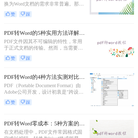
换为Word文档的需求非常普遍。那么
pdf怎么免费转换成word文档呢？本文
赞
踩
将重点介绍三种免费且无需专业技能
的PDF转Word方法，助您快速解决问
题。
PDF转Word的5种实用方法详解：含扫描件OCR处理与格式校对指南！
PDF文件因其不可编辑的特性，常用
于正式文档的传输。然而，当需要对
PDF内容进行修改时，将其转换为可
赞
踩
编辑的Word文档是必要的。那么pdf
怎么转换成word呢？本文将介绍5种
常见且高效的方法，帮助您快速完成
PDF转Word的4种方法实测对比（附还原度对比表）！
转换。
PDF（Portable Document Format）由
Adobe公司开发，设计初衷是"跨设备
一致性呈现"——无论在什么设备上
赞
踩
打开，排版都完全一样。这个优点也
正是它难以编辑的原因：PDF内部用
固定坐标记录每个文字、图形的精确
PDF转Word零成本：5种方案的成本、速度、精度对比！
位置，而Word是流式排版，内容从上
到下流动、自动换行。
在文档处理中，PDF文件常因格式固