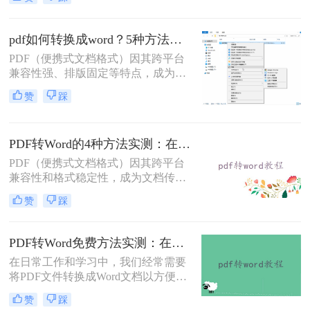
题。那么pdf文档怎么转换成word格式
呢？本文将系统介绍几种主流方法，
助你高效完成转换。
pdf如何转换成word？5种方法从免费到编程实测对比！
PDF（便携式文档格式）因其跨平台
兼容性强、排版固定等特点，成为文
档共享和存档的首选。但若需编辑内
赞
踩
容或调整格式，需将PDF转换为
Word。那么pdf如何转换成word呢？
本文整理 5种主流转换方法，帮助用
PDF转Word的4种方法实测：在线工具、Word、Adobe与开源软件对比！！
户高效完成转换。
PDF（便携式文档格式）因其跨平台
兼容性和格式稳定性，成为文档传输
的首选格式。然而，当我们需要编辑
赞
踩
文档内容时，将其转换为Word格式
（.docx）更为方便。那么pdf转换成
word怎么转呢？本文将详细介绍几种
PDF转Word免费方法实测：在线工具、Word内置功能与手动复制3种方式对比！
常用的PDF转Word方法，助您轻松完
在日常工作和学习中，我们经常需要
成转换。
将PDF文件转换成Word文档以方便编
辑。那么怎么不花钱把pdf转成word
赞
踩
呢？以下是三种可以免费使用的PDF