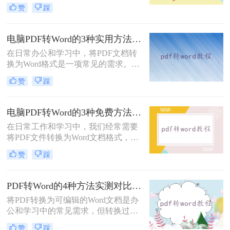
档。然而，当我们需要编辑PDF内容
赞
踩
时，将其转换为Word文档是常见需
求。但许多用户在转换后发现排版混
乱，影响使用体验。那么pdf转word怎
电脑PDF转Word的3种实用方法对比：转换软件、Word内置功能与在线工具详解！
么保留原排版呢？本文将介绍两种方
在日常办公和学习中，将PDF文档转
法，帮助你在PDF转Word时尽可能保
换为Word格式是一项常见的需求。
留原排版。
Word文档因其易于编辑和修改的特点
赞
踩
而备受青睐。那么电脑上pdf怎么转换
成word呢？本文将介绍三种将PDF转
换成Word的实用方法。
电脑PDF转Word的3种免费方法实测：含效果对比与适用场景说明！
在日常工作和学习中，我们经常需要
将PDF文件转换为Word文档格式，以
便进行编辑和修改。那么电脑pdf怎么
赞
踩
转word文档格式免费呢？本文将介绍
三种实用的免费方法，帮助您轻松实
现PDF到Word的转换。
PDF转Word的4种方法实测对比：在线工具、Adobe Acrobat、Word内置与OCR识别方案选择！
将PDF转换为可编辑的Word文档是办
公和学习中的常见需求，但转换过程
中常出现格式错乱、图片丢失等问
赞
踩