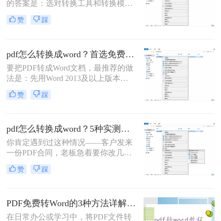
的答案是：选对转换工具和转换模式
——可编辑PDF优先用Word直接打开
赞
踩
或专业转换软件的“排版优先”模式，
扫描件PDF必须用带OCR识别功能的
工具才能还原文字与版面。 这是解决
pdf怎么转换成word？首选免费工具，复杂文件再上专业软件！
排版错乱、表格移位、字体变样等问
题的核心原则。
要把PDF转成Word文档，最推荐的做
法是：先用Word 2013及以上版本直
接打开PDF（免费、无损）、再用
赞
踩
Google Drive在线转换（免费、云
端），如果遇到扫描件或复杂排版，
最后用专业的转转大师pdf转换器兜
pdf怎么转换成word？5种实测方法，从免费到专业全攻略！
底。
你肯定遇到过这种情况——客户发来
一份PDF合同，老板急着要你改几个
字；老师上传的PDF课件，你想复制
赞
踩
一段做笔记；或者自己扫描的纸质文
件，想直接编辑里面的文字。不管你
是办公室文员、学生，还是自由职业
PDF免费转Word的3种方法详解：复制粘贴、在线工具与Word内置转换效果对比！
者，“pdf怎么转换成word”绝对是高频
刚需。
在日常办公或学习中，将PDF文件转