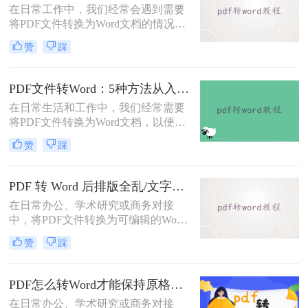
在日常工作中，我们经常会遇到需要
DOC文件的方法。
将PDF文件转换为Word文档的情况，
以便对内容进行编辑或修改。那么pdf
赞
踩
转word怎么转呢？本文将介绍五种将
PDF转换为Word的方法，帮助你选择
最适合自己的转换方式。
PDF文件转Word：5种方法从入门到避坑的实操指南！
在日常生活和工作中，我们经常需要
将PDF文件转换为Word文档，以便于
编辑和修改。那么怎么把pdf文件转换
赞
踩
成word呢？本文将详细介绍几种将
PDF文件转换成Word文档的方法，帮
助大家轻松应对这一需求。
PDF 转 Word 后排版全乱/文字错位/串行/乱跑怎么办？3种高保真转换方法全解析
在日常办公、学术研究或商务对接
中，将PDF文件转换为可编辑的Word
文档是极高频的需求。但最令人头疼
赞
踩
的往往不是转换本身，而是转换后出
现的格式错乱、排版崩坏、图片移位
等“惨剧”。面对PDF 转 Word 后排版
PDF怎么转Word才能保持原格式不变/版式不乱？3种专业有效方法全解析！
全乱/文字错位/串行/乱跑怎么办这一
在日常办公、学术研究或商务对接
难题，很多人尝试了各种免费工具却