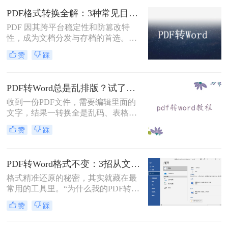
用固定坐标记录每个文字、图形的精
PDF格式转换全解：3种常见目标格式及对应操作方法！
确位置，而Word是流式排版，内容从
PDF 因其跨平台稳定性和防篡改特
上到下流动、自动换行。
性，成为文档分发与存档的首选。但
当需要编辑内容、调整格式或提取文
赞
踩
本时，将其转换为可编辑的 Word 文
档（.docx）就成为刚需。那么怎么转
换pdf格式呢？以下分方法解析当前主
PDF转Word总是乱排版？试了好几个办法，这几个真的能用！
流转换途径。
收到一份PDF文件，需要编辑里面的
文字，结果一转换全是乱码、表格错
位、图片跑偏——这种糟心事估计不
赞
踩
少人都遇到过。其实pdf怎么转换成
word这个问题，并不是某一个工具就
能通杀所有情况的，关键得看你手里
PDF转Word格式不变：3招从文件选择到输出设置全流程！
的PDF是什么类型、要转几个文件、
对排版要求高不高。本文就按不同场
格式精准还原的秘密，其实就藏在最
景，把我自己实际用过、觉得靠谱的
常用的工具里。“为什么我的PDF转成
几种方法整理出来，包括在线直接
Word后，格式全乱了？”——这是小
赞
踩
转、批量处理、以及对排版要求高时
编在后台收到最多的问题之一。相信
该怎么操作，看完你就知道该选哪个
无数职场人和内容创作者都曾为此头