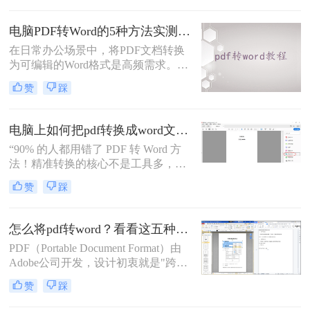
转Word的方法，帮助您根据具体需求
选择最适合的方式。
电脑PDF转Word的5种方法实测指南：从在线工具到OCR识别与命令行自动化！
在日常办公场景中，将PDF文档转换
为可编辑的Word格式是高频需求。那
么电脑pdf怎么转换成word呢？本文综
赞
踩
合2025年最新技术动态，系统解析
PDF转Word的实战方案。
电脑上如何把pdf转换成word文档？这3个高效精准的方法，让你办公效能翻倍！
“90% 的人都用错了 PDF 转 Word 方
法！精准转换的核心不是工具多，而
是选对适配场景”职场中，“PDF 转
赞
踩
Word” 是高频刚需 —— 项目报告需提
取数据、合同文件要修改条款、学术
论文需调整格式，稍有不慎就会出现
怎么将pdf转word？看看这五种转换方法！
排版错乱、文字丢失、表格变形等问
PDF（Portable Document Format）由
题。
Adobe公司开发，设计初衷就是"跨设
备一致性呈现"——无论在什么设备
赞
踩
上打开，排版都完全一样。这个优点
也正是它难以编辑的原因：PDF内部