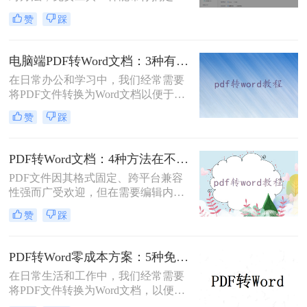
杂排版。“免费的工具转换效果肯定
赞
踩
很差吧？”这是我作为办公软件测评
博主最常听到的误解。许多职场人在
处理pdf转word时，往往陷入“收费软
电脑端PDF转Word文档：3种有效方法的具体操作步骤！
件太贵，免费工具怕坑”的两难境
在日常办公和学习中，我们经常需要
地。那么电脑上怎么把pdf转成word免
将PDF文件转换为Word文档以便于编
费呢？
辑和修改。那么电脑上pdf怎么转换成
赞
踩
word文档呢？本文将介绍三种将PDF
转换为Word文档的方法，帮助您轻松
完成PDF到Word的转换。
PDF转Word文档：4种方法在不同文件类型下的转换效果！
PDF文件因其格式固定、跨平台兼容
性强而广受欢迎，但在需要编辑内容
时，将其转换为可编辑的Word文档成
赞
踩
为刚需。那么pdf怎么转换成word文档
呢？本文将系统梳理6种主流转换方
法，助您高效完成格式转换。
PDF转Word零成本方案：5种免费路径的适用边界和效果评估！
在日常生活和工作中，我们经常需要
将PDF文件转换为Word文档，以便进
行编辑、修改或进一步处理。然而，