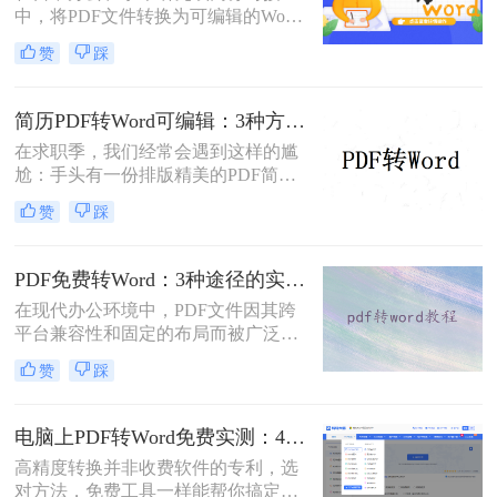
中，将PDF文件转换为可编辑的Word
依然无法解决。
文档是极高频的需求。但最令人头疼
赞
踩
的往往不是转换本身，而是转换后出
现的格式错乱、排版崩坏、图片移位
等“惨剧”。因此，很多人都在苦苦寻
简历PDF转Word可编辑：3种方法保留排版不乱的实测！
找“PDF怎么转Word才能保持原格式
在求职季，我们经常会遇到这样的尴
不变/版式不乱”的完美方案。
尬：手头有一份排版精美的PDF简
历，但招聘系统只允许上传Word格
赞
踩
式，或者HR希望能直接在简历上修
改批注。面对这种情况，掌握pdf简历
怎么转word简历的技巧就显得至关重
PDF免费转Word：3种途径的实际费用、限制和效果对比！
要。直接复制粘贴不仅会打乱排版，
在现代办公环境中，PDF文件因其跨
还可能丢失关键信息。
平台兼容性和固定的布局而被广泛使
用。然而，在需要对内容进行编辑
赞
踩
时，我们往往需要将其转换为Word文
档。那么如何免费转换pdf格式为word
呢？本文将介绍三种常用的免费方法
电脑上PDF转Word免费实测：4个方案的转换效果和注意事项！
来实现这一目标。
高精度转换并非收费软件的专利，选
对方法，免费工具一样能帮你搞定复