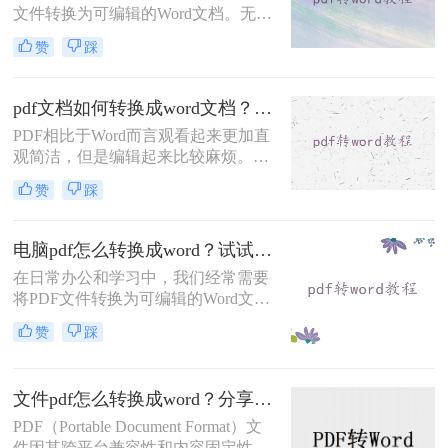
文件转换为可编辑的Word文档。无论
是为了修改内容、复制文本还是其他
赞
踩
用途，掌握几种有效的PDF转Word方
法是十分必要的。那么pdf怎么转换成
word呢？本文将详细介绍几种常用的
pdf文档如何转换成word文档？高效转换方法与实用技巧分享！
转换方式。
PDF相比于Word而言观看起来更加直
观简洁，但是编辑起来比较麻烦。我
们在办公的过程中经常会收到PDF格
赞
踩
式的文档，编辑整理PDF文档时就需
要将其转换成Word文档。你知道pdf
文档如何转换成word文档吗？你知道
电脑pdf怎么转换成word？试试这几种常用方法！
哪种转换方式会让排版不错乱吗？今
在日常办公和学习中，我们经常需要
天就来教大家一招！
将PDF文件转换为可编辑的Word文
档。由于PDF格式的固定性，直接编
赞
踩
辑内容较为困难，因此转换工具成为
必备技能。那么电脑pdf怎么转换成
word呢？本文将介绍几种主流方法，
文件pdf怎么转换成word？分享两种高效转换方法！
涵盖免费、付费及多平台方案。
PDF（Portable Document Format）文
件因其跨平台兼容性和内容固定性而