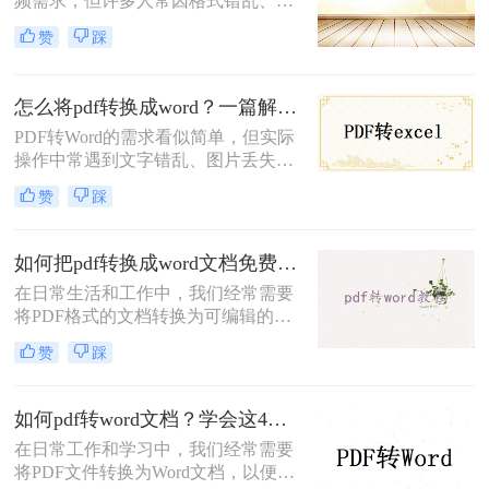
频需求，但许多人常因格式错乱、图
Word的高效方法。
片丢失、扫描件无法编辑等问题而头
赞
踩
疼。那么怎么把pdf转成word呢？本文
将提供六大场景化解决方案，涵盖普
通文档、扫描文件、加密PDF、批量
怎么将pdf转换成word？一篇解决所有痛点的终极指南！
处理等复杂需求，并附赠提升转换质
PDF转Word的需求看似简单，但实际
量的独家技巧。
操作中常遇到文字错乱、图片丢失、
表格变形等问题。那么怎么将pdf转换
赞
踩
成word呢？本文将从基础操作、专业
技巧、特殊场景、移动端方案、格式
修复五大维度，提供一套零门槛到高
如何把pdf转换成word文档免费？这3种转换方法可以尝试！
阶的完整解决方案，助你轻松应对各
在日常生活和工作中，我们经常需要
类PDF转换难题。
将PDF格式的文档转换为可编辑的
Word文档。虽然市面上有很多付费的
赞
踩
PDF转换工具，但也有一些免费的方
法可以实现这一需求。那么如何把pdf
转换成word文档免费呢？本文将介绍
如何pdf转word文档？学会这4个转换方法就够了！
三种免费将PDF转换成Word文档的方
在日常工作和学习中，我们经常需要
法。
将PDF文件转换为Word文档，以便进