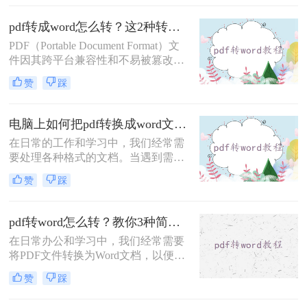
word文档，不过也不用太担心，pdf转
pdf转成word怎么转？这2种转换方法你可以轻松学会！
word很简单的，下面就来教会大家。
PDF（Portable Document Format）文
件因其跨平台兼容性和不易被篡改的
特性，在文档分享和存储中得到了广
赞
踩
泛应用。然而，有时我们需要对PDF
文件进行编辑或修改，这就需要将其
转换成Word文档。那么pdf转成word
电脑上如何把pdf转换成word文档？学会这4种方法轻松完成转换！
怎么转呢？本文将介绍两种将PDF转
在日常的工作和学习中，我们经常需
换成Word的方法，包括使用专业的
要处理各种格式的文档。当遇到需要
PDF转换软件和在线转换工具。
编辑或调整内容的PDF文件时，将其
赞
踩
转换为可编辑的Word文档就显得尤为
重要。那么电脑上如何把pdf转换成
word文档呢？本文将介绍四种有效的
pdf转word怎么转？教你3种简单转换方法！
PDF转Word的方法，帮助你轻松完成
在日常办公和学习中，我们经常需要
这一任务。
将PDF文件转换为Word文档，以便进
行编辑和修改。那么pdf转word怎么转
赞
踩
呢？本文将介绍三种将PDF转换为
Word的高效方法，帮助用户轻松实现