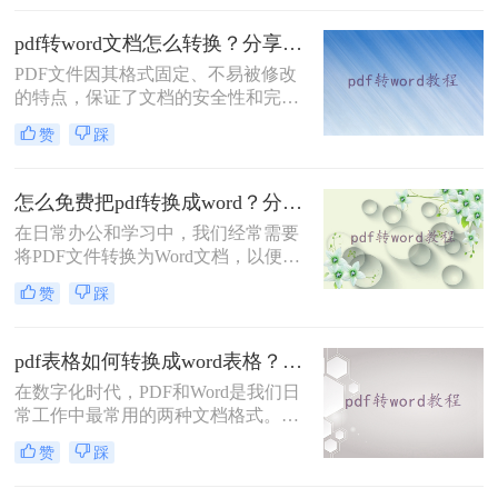
介绍两种常用的PDF转Word方法。
pdf转word文档怎么转换？分享三个简单转换方法！
PDF文件因其格式固定、不易被修改
的特点，保证了文档的安全性和完整
性，但同时也带来了不易编辑的缺
赞
踩
点。在实际应用中，我们经常需要将
PDF文件转换为Word文档，以便进行
修改、编辑或进一步处理。那么pdf转
怎么免费把pdf转换成word？分享3种转换方法!
word文档怎么转换呢？本文将介绍三
在日常办公和学习中，我们经常需要
种将PDF转换为Word文档的方法。
将PDF文件转换为Word文档，以便进
行编辑和修改。那么怎么免费把pdf转
赞
踩
换成word呢？本文将介绍三种免费将
PDF转换成Word的方法。
pdf表格如何转换成word表格？三种简单高效的方法！
在数字化时代，PDF和Word是我们日
常工作中最常用的两种文档格式。然
而，它们之间的转换并不总是那么简
赞
踩
单。特别是当我们需要将PDF中的表
格导入到Word中时，往往需要花费大