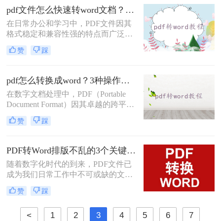
量时间和精力。那么pdf表格如何转换
pdf文件怎么快速转word文档？这三种方法你可以试试！
成word表格呢？本文将详细介绍三种
在日常办公和学习中，PDF文件因其
将PDF表格转换为Word表格的方法，
格式稳定和兼容性强的特点而广泛使
帮助您快速、准确地完成转换工作。
用。然而，有时我们需要将PDF文件
赞
踩
转换为Word文档以便于编辑和修改。
那么pdf文件怎么快速转word文档呢？
本文将介绍几种快速将PDF文件转换
pdf怎么转换成word？3种操作免费方法分享给你!
为Word文档的方法，帮助您轻松应对
在数字文档处理中，PDF（Portable
这一需求。
Document Format）因其卓越的跨平台
兼容性和内容稳定性而广受欢迎。然
赞
踩
而，在某些情况下，我们可能需要将
PDF文档中的信息编辑或重新格式
化，这时就需要将其转换为
PDF转Word排版不乱的3个关键设置，第一步很多人就错了！
Word（.doc或.docx）格式。Word文档
随着数字化时代的到来，PDF文件已
提供了丰富的编辑功能和灵活性，使
成为我们日常工作中不可或缺的文档
得内容的修改和再利用变得更加容
格式。然而，有时我们需要对PDF中
易。那么pdf怎么转换成word呢？本文
赞
踩
的内容进行编辑和修改，这就需要将
将介绍几种常见的PDF转Word的方
其转换为Word格式。本文将为您详细
法。
<
1
2
3
4
5
6
7
介绍三种怎样把pdf转换成word的方