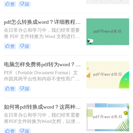
编辑和修改。那么文件pdf转word怎么
赞
踩
转呢？本文将介绍两种实用的PDF转
Word方法，帮助您轻松完成转换任
务。
pdf怎么转换成word？详细教程与工具推荐！
在日常办公和学习中，我们经常需要
将 PDF 文件转换为 Word 文档进行编
辑或修改。然而，PDF 格式的“只
赞
踩
读”特性使得直接编辑变得困难。那
么pdf怎么转换成word呢？本文将详细
介绍 PDF 转 Word 的常用方法，帮助
电脑怎样免费将pdf转为word？推荐2种好用方法！
您高效完成转换。
PDF（Portable Document Format）文
件因其跨平台性和内容不变性而广泛
应用于各种场合。然而，有时我们需
赞
踩
要对PDF文件进行编辑或修改，这时
将其转换为Word格式就变得尤为重
要。那么电脑怎样免费将pdf转为word
如何将pdf转换成word？这两种不同的转换方法了解下！
呢？本文将介绍两种免费将PDF转为
在日常办公和学习中，我们经常需要
Word的方法。
将PDF文件转换为Word文档，以便进
行编辑和修改。那么如何将pdf转换成
赞
踩