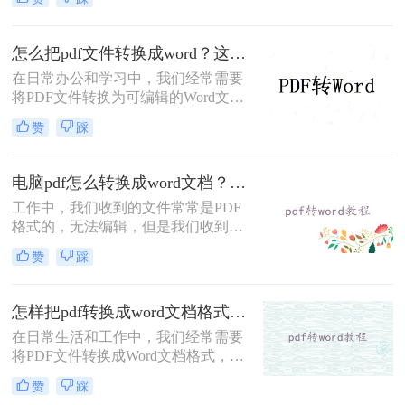
么转换pdf格式呢？本文将介绍实用方
法，助您高效完成格式转换。
怎么把pdf文件转换成word？这2种方法快来试试吧！
在日常办公和学习中，我们经常需要
将PDF文件转换为可编辑的Word文
档，以便进行修改、编辑或进一步处
赞
踩
理。那么怎么把pdf文件转换成word
呢？本文将介绍两种将PDF转换为
Word的高效方法，每种方法都有其独
电脑pdf怎么转换成word文档？这2个方法可轻松解决！
特的优缺点和适用场景，用户可以根
工作中，我们收到的文件常常是PDF
据自己的需求灵活选择。
格式的，无法编辑，但是我们收到的
文件一般除了浏览还需要编辑外，想
赞
踩
要编辑时，就要将电脑pdf怎么转换成
word文档，那该怎么转换？小编今天
就来给大家讲讲pdf转word的方法，教
怎样把pdf转换成word文档格式？分享两种有效方法！
会你快速转换。
在日常生活和工作中，我们经常需要
将PDF文件转换成Word文档格式，以
便进行编辑、修改和排版。那么怎样
赞
踩
把pdf转换成word文档格式呢？本文将