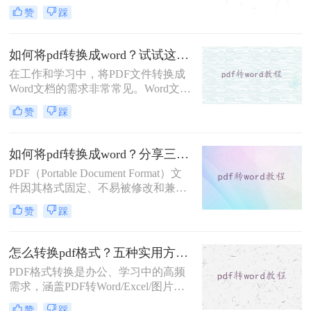
行编辑和修改。然而，不同方法的转
赞
踩
换效果和适用场景各不相同。那么如
何pdf转word文档呢？本文将介绍四种
常用的PDF转Word方法，帮助您根据
如何将pdf转换成word？试试这3种实用方法!
实际需求选择最合适的方式。
在工作和学习中，将PDF文件转换成
Word文档的需求非常常见。Word文档
具有更强的编辑和排版功能，便于修
赞
踩
改和分享。那么如何将pdf转换成word
呢？本文将详细介绍三种将PDF文件
转换成Word的方法。
如何将pdf转换成word？分享三种实用方法详解！
PDF（Portable Document Format）文
件因其格式固定、不易被修改和兼容
性强等特点，在文档传输和存储中得
赞
踩
到了广泛应用。然而，在某些情况
下，我们可能需要将PDF文件转换为
Word文档，以便进行编辑和修改。那
怎么转换pdf格式？五种实用方法全解析！
么如何将pdf转换成word呢？本文将介
PDF格式转换是办公、学习中的高频
绍三种将PDF转换成Word的实用方
需求，涵盖PDF转Word/Excel/图片、
法。
其他文件转PDF等多种场景。那么怎
赞
踩