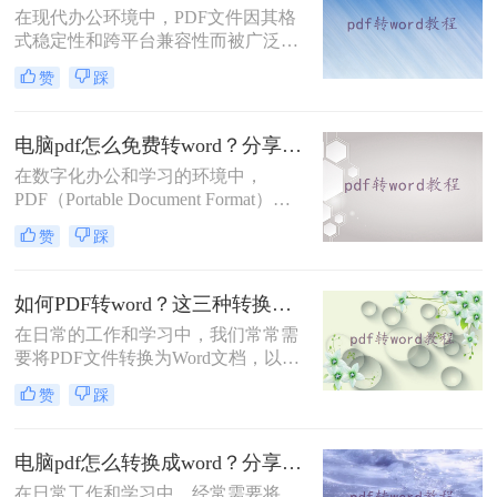
在现代办公环境中，PDF文件因其格
法都有其特点和适用场景。
式稳定性和跨平台兼容性而被广泛使
用。然而，当需要编辑PDF中的内容
赞
踩
时，将其转换为Word文档就成为了必
要步骤。那么pdf如何转换成word呢？
本文将介绍三种不同的PDF转Word方
电脑pdf怎么免费转word？分享2个好用的方法！
法，帮助您根据具体需求选择最合适
在数字化办公和学习的环境中，
的方式。
PDF（Portable Document Format）因
其良好的兼容性和稳定性，成为了一
赞
踩
种广泛使用的文档格式。然而，有时
我们需要将PDF文件转换为Word文
档，以便进行编辑和修改。那么电脑
如何PDF转word？这三种转换方法了解一下！
pdf怎么免费转word呢？本文将介绍两
在日常的工作和学习中，我们常常需
种免费将电脑上的PDF转换为Word的
要将PDF文件转换为Word文档，以便
方法。
进行编辑和修改。然而，由于PDF和
赞
踩
Word是两种不同的文件格式，转换过
程中可能会遇到一些问题。那么如何
PDF转word呢？本文将介绍三种高效
电脑pdf怎么转换成word？分享三种实用转换方法！
且实用的PDF转Word方法，帮助用户
在日常工作和学习中，经常需要将