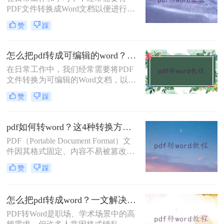
轻松完成文件格式转换。
PDF文件转换成Word文档以便进行编
辑和修改。那么电脑pdf怎么转换成
赞
踩
word呢？本文将介绍三种常用的电脑
PDF转换成Word的方法。
怎么把pdf转成可编辑的word？建议收藏这五种转换方法！
在日常工作中，我们经常需要将PDF
文件转换为可编辑的Word文档，以便
于修改、编辑和重新排版。然而，由
赞
踩
于PDF文件的特殊性质，直接转换可
能会遇到格式错乱、内容丢失等问
题。那么怎么把pdf转成可编辑的word
pdf如何转word？这4种转换方法试试！
呢？本文将详细介绍几种将PDF转换
PDF（Portable Document Format）文
为可编辑Word的方法。
件因其格式固定、内容不易被篡改以
及跨平台兼容性等特性，在日常办公
赞
踩
和学习中得到了广泛应用。然而，在
某些情况下，我们可能需要将PDF文
件转换为Word文档，以便进行内容的
怎么把pdf转成word？一文解决所有转换难题！
编辑和修改。那么pdf如何转word呢？
PDF转Word是职场、学术场景中的高
本文将详细介绍四种将PDF转换为