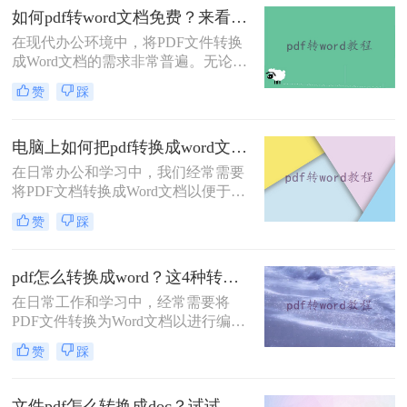
PDF到Word的转换。
如何pdf转word文档免费？来看看这2种转换方法！
在现代办公环境中，将PDF文件转换
成Word文档的需求非常普遍。无论是
为了编辑、修改还是进一步处理，掌
赞
踩
握几种高效的PDF转Word方法都是非
常有用的。那么如何pdf转word文档免
费呢？本文将详细介绍两种免费且高
电脑上如何把pdf转换成word文档？推荐二个快捷好用的转换方法！
效的PDF转Word方法，帮助用户轻松
在日常办公和学习中，我们经常需要
完成文件格式转换。
将PDF文档转换成Word文档以便于编
辑和修改。那么电脑上如何把pdf转换
赞
踩
成word文档呢？本文将介绍两种常用
的PDF转Word方法。
pdf怎么转换成word？这4种转换方法你可以轻松学会！
在日常工作和学习中，经常需要将
PDF文件转换为Word文档以进行编辑
和修改。为了帮助用户根据实际需求
赞
踩
选择最合适的方式，那么pdf怎么转换
成word呢？本文将介绍四种常用的
PDF转Word的方法。
文件pdf怎么转换成doc？试试这三种转换方法！