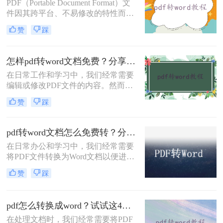
PDF（Portable Document Format）文
件因其跨平台、不易修改的特性而被
广泛使用，但在某些情况下，我们可
赞
踩
能需要将PDF转换为Word文档以便进
行编辑和修改。那么怎么把PDF转换
成WORD呢？本文将介绍四种将PDF
怎样pdf转word文档免费？分享这3种转换方法!
转换成Word的实用方法，涵盖了从手
在日常工作和学习中，我们经常需要
动操作到专业软件的多种途径。
编辑或修改PDF文件的内容。然而，
由于PDF格式的只读特性，直接编辑
赞
踩
并不容易。那么怎样pdf转word文档免
费呢？本文将介绍三种免费且实用的
PDF转Word方法。
pdf转word文档怎么免费转？分享6种常用方法详解！
在日常办公和学习中，我们经常需要
将PDF文件转换为Word文档以便进行
编辑和修改。虽然市面上有许多付费
赞
踩
的PDF转Word工具，但也有很多免费
的转换方法可以满足我们的需求。那
么pdf转word文档怎么免费转呢？本文
pdf怎么转换成word？试试这4种解决方法！
将详细介绍几种常用的免费PDF转
Word文档的方法。
在处理文档时，我们经常需要将PDF