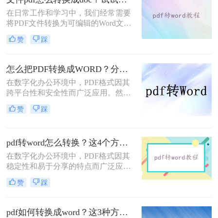
在日常工作和学习中，我们经常需要
将PDF文件转换为可编辑的Word文档
（DOC格式），以便进行修改、编辑
赞
踩
或进一步处理。那么文件pdf怎么转换
成doc呢？本文将介绍三种将PDF转换
为DOC文件的实用方法，帮助用户高
怎么把PDF转换成WORD？分享7个可以轻松转换的方法！
效、安全地完成转换任务。
在数字化办公环境中，PDF格式因其
跨平台性和安全性而广泛应用。然
而，当需要对PDF文件进行编辑时，
赞
踩
将其转换为Word文档成为了一种常见
的需求。那么怎么把PDF转换成
WORD呢？以下是七种不同的PDF转
pdf转word怎么转换？这4个方法超级实用!！
Word的方法，每一种都有其独特的优
势和适用场景。
在数字化办公环境中，PDF格式因其
稳定性和易于分享的特点而广泛应用
于各类文档的保存与传输。然而，在
赞
踩
需要对PDF文档进行编辑时，将其转
换成Word文档成为了许多人的首选。
那么pdf转word怎么转换呢？以下是四
pdf如何转换成word？这3种方法教你快速实现！
种将PDF转换为Word的方法，每种方