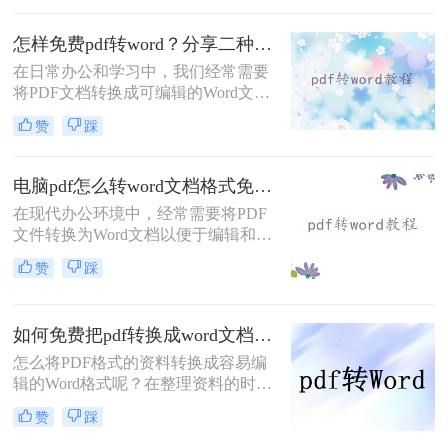
为可编辑的Word文档。那么pdf怎么
转word免费呢？本文将介绍三种免费
怎样免费pdf转word？分享二种常用的转换方法！
的PDF转Word方法。
在日常办公和学习中，我们经常需要
将PDF文档转换成可编辑的Word文
件。幸运的是，有多种免费的方法可
赞
踩
以实现这一目标。那么怎样免费pdf转
word呢？下面我们将介绍两种常见的
方法。
电脑pdf怎么转word文档格式免费？这2个方法了解一下！
在现代办公环境中，经常需要将PDF
文件转换为Word文档以便于编辑和修
改。对于那些希望节省成本的用户来
赞
踩
说，找到一种免费且有效的PDF转
Word解决方案至关重要。那么电脑
pdf怎么转word文档格式免费呢？本文
如何免费把pdf转换成word文档？分享二个简单方便的方法！
将介绍两种可以免费使用的PDF转
Word的方法。
怎么将PDF格式的资料转换成容易编
辑的Word格式呢？在整理资料的时候
最难过的莫过于文档不能直接编辑，
赞
踩
不能修改里面的内容了。所以，工作
中经常需要将如何免费把pdf转换成