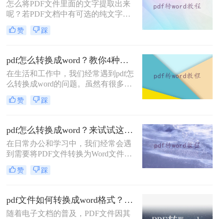
怎么将PDF文件里面的文字提取出来
呢？若PDF文档中有可选的纯文字，
则可直接复制粘贴，若为不可选的纯
赞
踩
文字，则可以将怎么pdf转成word文
档，然后直接编辑，那么要怎么pdf转
word呢？下面就来给大家详细的介绍
pdf怎么转换成word？教你4种免费好用方法！
两种方法。
在生活和工作中，我们经常遇到pdf怎
么转换成word的问题。虽然有很多转
换方法，但大多数人往往会感到困惑
赞
踩
和不知所措。今天，我将分享一个简
单易用的方法，帮助大家轻松将PDF
转换成可编辑的Word文档。
pdf怎么转换成word？来试试这三种实用方法！
在日常办公和学习中，我们经常会遇
到需要将PDF文件转换为Word文件的
情况。PDF格式的文档常常具有固定
赞
踩
布局和格式的优点，但在对文本进行
编辑或复制时却存在诸多不便。为了
解决pdf怎么转换成word问题，本文将
pdf文件如何转换成word格式？教你3种简单的转换方法!！
介绍三种简单有效的方法，帮助您轻
随着电子文档的普及，PDF文件因其
松将PDF转换为可编辑的Word文件。