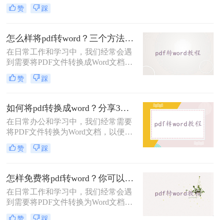
编辑、修改或格式调整。那么PDF文
脑上如何将pdf转换成word呢？下面，
赞
踩
件怎么转换成Word呢？本文将为您介
我们将为您介绍几种实用的方法。
绍三种常用的PDF转Word的方法，并
详细解释每一步骤。
怎么样将pdf转word？三个方法帮你一键解决！
在日常工作和学习中，我们经常会遇
到需要将PDF文件转换成Word文档的
情况。因为PDF是一种相对固定的文
赞
踩
档格式，无法直接进行编辑和修改，
而Word则是一个灵活且常用的文档编
辑工具。那么怎么样将pdf转word
如何将pdf转换成word？分享3种快速转换方法！
呢？本文将为你介绍三个简单而有效
在日常办公和学习中，我们经常需要
的方法，帮助你顺利完成PDF转Word
将PDF文件转换为Word文档，以便进
的需求。
行编辑、修改或格式化。PDF文件由
赞
踩
于其不可编辑性，通常用于分享和展
示，但在需要修改内容时，将其转换
为Word文档就变得尤为重要。那么如
怎样免费将pdf转word？你可以试试这3种方法！
何将pdf转换成word呢？下面将介绍几
在日常工作和学习中，我们经常会遇
种常用的PDF转Word的方法。
到需要将PDF文件转换为Word文档的
情况，以便于编辑和修改。虽然市面
赞
踩