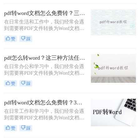
改或格式调整。那么PDF怎么转换成
Word呢？下面将介绍五种将PDF转换
pdf转word文档怎么免费转？三种方法帮助你解决问题！
为Word的方法，帮助您轻松应对各种
在日常生活和工作中，我们经常会遇
转换需求。
到需要将PDF文件转换为Word文档的
情况。然而，一些PDF转Word的转换
赞
踩
工具可能需要付费，对于预算有限或
偶尔需要转换的用户来说，找到一种
免费且高效的方法显得尤为重要。那
pdf怎么转word？这三种方法任你选！
么pdf转word文档怎么免费转呢？本文
在日常办公和学习中，我们经常会遇
将为您详细介绍几种免费将PDF转换
到需要将PDF文件转换为Word文档的
为Word文档的方法，帮助您轻松完成
情况。无论是为了编辑、修改还是为
文件格式的转换。
赞
踩
了方便在Word中进一步处理，PDF转
Word的需求都相当普遍。那么pdf怎
么转word呢？以下将介绍三种高效的
pdf转word文档怎么免费转？3种方法帮你轻松转换！
方法，帮助您轻松实现PDF到Word的
在日常工作和学习中，我们经常会遇
转换。
到需要将PDF文档转换为Word文档的
情况。然而，许多在线转换工具收费
赞
踩
并且质量参差不齐，因此很多人都在
寻找免费且高质量的PDF转Word方