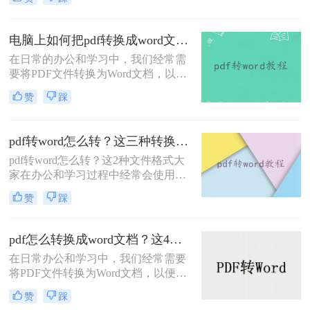
上有很多付费的转换工具，但也有一
些免费的方法可以实现这一目标。那
么怎样免费将pdf转word呢？下面，我
电脑上如何把pdf转换成word文档？这二种实用方法分享给你！
将介绍三种免费将PDF转Word的方
在日常的办公和学习中，我们经常需
法。
要将PDF文件转换为Word文档，以便
于编辑、修改或进一步处理。由于
赞
踩
PDF格式的稳定性和跨平台兼容性，
它成为了广泛使用的文件格式之一。
然而，PDF文件并不易于编辑，因
pdf转word怎么转？这三种转换方法保证让你满意！
此，将其转换为Word文档成为了一种
pdf转word怎么转？这2种文件格式大
常见的需求。那么电脑上如何把pdf转
家在办公和学习过程中经常会使用
换成word文档呢？本文将介绍二种在
到，会遇到需要把转换它们之间的格
电脑上将PDF转换成Word文档的实用
赞
踩
式，比如有时候我们需要将PDF转
方法。
word文档来编辑，该如何才能转换
呢？今天教大家2个非常简单方便的
pdf怎么转换成word文档？这4种方法，任你选择！
pdf转word，一起来看看吧~
在日常办公和学习中，我们经常需要
将PDF文件转换为Word文档，以便进
行编辑、修改和格式化。那么PDF怎
赞
踩
么转换成Word文档呢？本文将为您介