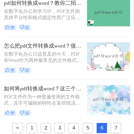
费把pdf转为word文档呢？本文将介绍
pdf如何转换成word？教你二招轻松搞定！
三种免费将PDF转为Word文档的方
在数字化办公和学习中，PDF文件因
法，帮助大家轻松应对这一需求。
其跨平台性和格式稳定性而广泛应
用。然而，当我们需要编辑、修改或
赞
踩
重新排版PDF文档的内容时，将其转
换为Word格式就显得尤为重要。那么
PDF如何转换成Word呢？本文将介绍
怎么把pdf文件转换成word？值得收藏的二种转换方法！
两种实用的PDF转Word方法，帮助您
在数字化办公日益普及的今天，PDF
轻松实现文件格式转换。
和Word作为两种最常见的文件格式，
各自有着独特的应用场景。PDF文件
赞
踩
以其高度的兼容性和稳定性，在电子
文档分享和阅读方面占据了一席之
地；而Word文档则以其强大的编辑和
如何将pdf转换成word？这三个转换方法，你一定要学会!
排版功能，在办公文档制作领域发挥
​PDF文件作为一种普遍使用的文件格
着不可或缺的作用。因此，将PDF文
式，其不可编辑的特性在某些情况下
件转换为Word文档，以满足不同的办
却成为了阻碍。特别是在需要提取、
公需求，成为了许多职场人士的必备
赞
踩
修改或重新编辑PDF内容时，将其转
技能。
换为Word文档显得尤为必要。那么如
<
1
2
3
4
5
6
7
何将PDF转换成Word呢？本文将介绍