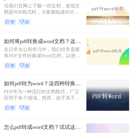
当我们在网上下载一些文档，发现文
Word的几种方法，以及一些实用的技
档是PDF格式时，大家都知道PDF文
巧和注意事项，帮助您轻松应对各种
件是不易编辑的，文档下载下来也没
转换需求。
赞
踩
法写，但是我们可以转换成Word格
式，如何将pdf文件怎么转换成word文
档呢？下面就来给大家讲讲pdf转word
如何将pdf转换成word文档？这三种方法你可以试试！
的方法吧。
在日常办公和学习中，我们经常需要
将PDF文件转换成Word文档，以便进
行编辑、修改或重新排版。那么如何
赞
踩
将pdf转换成word文档呢？本文将为您
介绍三种实用的PDF转Word的方法，
帮助您轻松应对这一需求。
如何pdf转为word？这四种转换方法肯定可以帮到你！
PDF作为一种流行的文档格式，广泛
应用于各个领域。然而，由于其不可
编辑的特性，有时我们需要将PDF转
赞
踩
换为Word文档以便进行编辑和修改。
那么如何PDF转为Word呢？本文将为
您介绍四种实用的PDF转Word方法，
怎么pdf转成word文档？试试这4种转换方法！
帮助您轻松应对这一需求。