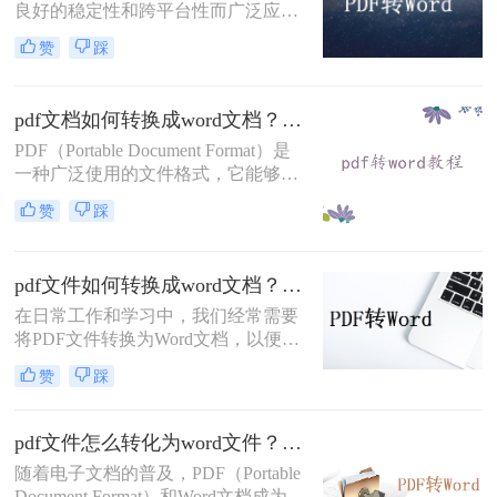
良好的稳定性和跨平台性而广泛应
用。然而，当需要编辑或修改PDF文
赞
踩
件时，将其转换为Word格式会更为方
便。那么pdf文件如何转换成word格式
呢、本文将为您介绍三种将PDF文件
pdf文档如何转换成word文档？给大家分享三种简单的转换方法！
转换成Word格式的方法。
PDF（Portable Document Format）是
一种广泛使用的文件格式，它能够保
持文档的原始格式和布局，确保在各
赞
踩
种设备和操作系统上都能一致地显
示。然而，有时我们可能需要将PDF
文档转换成Word文档（如.docx），以
pdf文件如何转换成word文档？这三个方法让你快速操作！
便更方便地进行编辑、修改或格式调
整。那么pdf文档如何转换成word文档
在日常工作和学习中，我们经常需要
呢？以下是一些常见的方法来实现这
将PDF文件转换为Word文档，以便进
一转换。
行编辑、修改或格式化。
赞
踩
PDF（Portable Document Format）格
式的文件虽然易于分享和保持格式一
致，但在编辑方面却不如Word文档灵
pdf文件怎么转化为word文件？来学习这二种简单的方法！
活。那么pdf文件如何转换成word文档
随着电子文档的普及，PDF（Portable
呢？本文将介绍几种将PDF文件转换
Document Format）和Word文档成为了