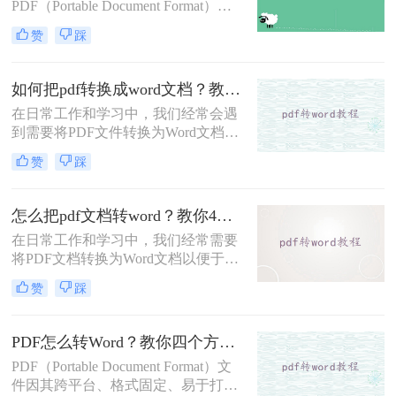
PDF（Portable Document Format）因
word表格呢？本文将深入探讨几种将
其跨平台兼容性和保持文档原貌的能
PDF表格转换为Word表格的有效方
赞
踩
力而广受欢迎。然而，有时我们需要
法，并分析每种方法的优缺点及适用
对PDF文档进行编辑或修改，这时将
场景。
其转换为Word格式就变得尤为重要。
如何把pdf转换成word文档？教你3种简单的方法！
那么pdf格式的文件如何转word​呢？本
在日常工作和学习中，我们经常会遇
文将详细介绍几种将PDF文件转换为
到需要将PDF文件转换为Word文档的
Word文档的方法，并探讨各自的优缺
情况。PDF文件因其格式固定、不易
点及适用场景。
赞
踩
被篡改的特点而广受欢迎，但在需要
编辑或修改文档内容时，Word文档则
显得更为灵活和方便。那么如何把pdf
怎么把pdf文档转word？教你4招快速转换！
转换成word文档呢？本文将介绍三种
在日常工作和学习中，我们经常需要
将PDF转换成Word文档的实用方法，
将PDF文档转换为Word文档以便于编
帮助您轻松应对这一需求。
辑和修改。PDF（Portable Document
赞
踩
Format）格式因其良好的稳定性和跨
平台性而受到广泛应用，但其不可编
辑性也带来了一定的不便。那么怎么
PDF怎么转Word？教你四个方法！
把pdf文档转word呢？本文将详细介绍
PDF（Portable Document Format）文
几种将PDF文档转换为Word文档的方
件因其跨平台、格式固定、易于打印
法，并简要概述每种方法的特点和适