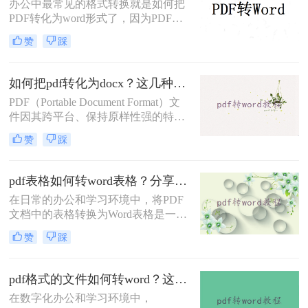
办公中最常见的格式转换就是如何把
PDF转化为word形式了，因为PDF文
件不易编辑，所以想要编辑里面的内
赞
踩
容就得要转换成容易编辑的Word文
档，那么我们可以用什么方法来PDF
转word呢？给大家推荐一个好用的工
如何把pdf转化为docx？这几种在线转换方法快来了解下！
具，大家可以搜索转转大师PDF转换
PDF（Portable Document Format）文
器，然后点击进去进行在线转换。
件因其跨平台、保持原样性强的特点
而被广泛应用于文档分享和保存。然
赞
踩
而，在某些情况下，我们可能需要将
PDF文件转换为DOCX（Microsoft
Word的文档格式），以便进行编辑、
pdf表格如何转word表格？分享四种有用且简单的转换方法
修改或进一步处理。那么如何把pdf转
在日常的办公和学习环境中，将PDF
化为docx呢？本文将介绍几种将PDF
文档中的表格转换为Word表格是一项
转化为DOCX的方法，帮助用户根据
常见且重要的任务。PDF（Portable
自己的需求选择合适的方式。
赞
踩
Document Format）因其格式固定、不
易被篡改的特性而广泛应用于文件分
享和存档，但Word（Microsoft
pdf格式的文件如何转word？这4种方法帮你轻松转换！
Word）文档则因其强大的编辑功能而
在数字化办公和学习环境中，
更受用户青睐。那么pdf表格如何转