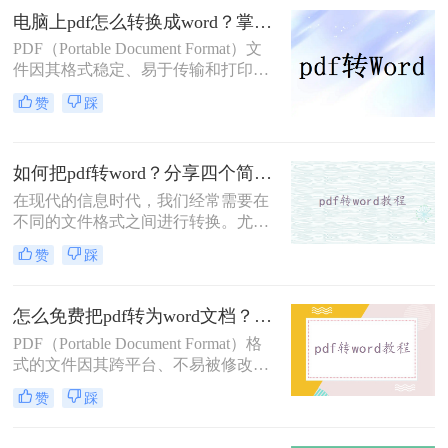
需要将PDF文件转换成Word文件的情
电脑上pdf怎么转换成word？掌握这三个方法，让文件转换变得轻松！
况。那么文件pdf怎么转换成word呢？
PDF（Portable Document Format）文
本文将介绍几种常见的方法，帮助您
件因其格式稳定、易于传输和打印的
轻松实现文件格式的转换。
特性，成为了日常工作和学习中不可
赞
踩
或缺的文件格式。然而，当我们需要
对PDF文档进行编辑或修改时，就需
要将其转换为可编辑的Word文档。那
如何把pdf转word？分享四个简单的方法!
么电脑上PDF怎么转换成Word呢？以
下是在电脑上将PDF转换为Word的三
在现代的信息时代，我们经常需要在
种方法。
不同的文件格式之间进行转换。尤其
是在办公场所，我们常常碰到将PDF
赞
踩
文件转换为Word格式的需求。这可能
是因为我们需要对PDF文件进行编辑
或修改，或者我们想要在Word文档中
怎么免费把pdf转为word文档？这三种方法快来看看！
粘贴PDF文件的内容。无论是什么原
PDF（Portable Document Format）格
因，将PDF文件转换为Word格式是一
式的文件因其跨平台、不易被修改的
项非常实用的技能。那么如何把PDF
特性而广受欢迎，但在某些情况下，
转Word呢？在本文中，我们将分享一
赞
踩
我们可能需要将PDF文件转换为Word
些方法和技巧，帮助您完成这项任
文档以便于编辑和修改。那么怎么免
务。