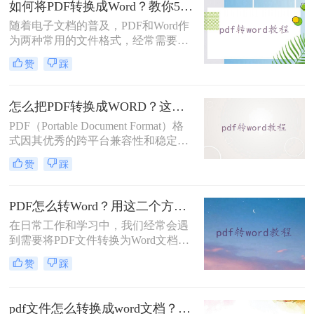
如何将PDF转换成Word？教你5钟快捷格式转换方法！
word呢？下面将详细介绍几种将PDF
随着电子文档的普及，PDF和Word作
转换成Word的方法，帮助您轻松实现
为两种常用的文件格式，经常需要在
这一操作。
它们之间进行转换。特别是在需要将
赞
踩
PDF中的文本内容编辑或修改时，将
其转换为Word格式成为了一种常见的
需求。那么如何将PDF转换成Word
怎么把PDF转换成WORD？这三种转换方法快来看！
呢？下面将详细介绍几种将PDF转换
PDF（Portable Document Format）格
成Word的方法，帮助您轻松实现这一
式因其优秀的跨平台兼容性和稳定的
操作。
文档展示效果，在日常生活和工作中
赞
踩
被广泛使用。然而，当我们需要对
PDF文档进行编辑、修改或提取内容
时，便需要将其转换为Word（DOC或
PDF怎么转Word？用这二个方法试试！
DOCX）格式。那么怎么把PDF转换
在日常工作和学习中，我们经常会遇
成WORD呢？下面，我将详细介绍几
到需要将PDF文件转换为Word文档的
种将PDF转换成Word文档的方法。
需求。PDF文件格式的广泛应用使得
赞
踩
我们需要对其中的内容进行编辑时可
能会遇到一些困难，而将PDF转换为
可编辑的Word文档则是解决这一问题
pdf文件怎么转换成word文档？为你带来二种好用的方法！
的有效途径。本文将介绍PDF怎么转