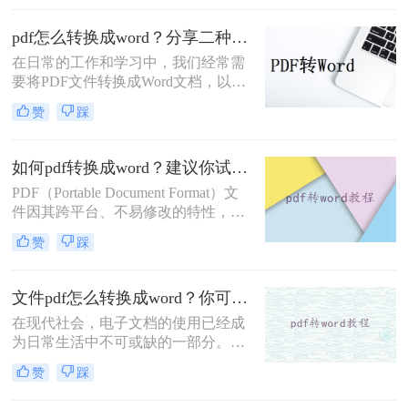
绍四种PDF转Word的方法，帮助您轻
松实现文件格式转换。
pdf怎么转换成word？分享二种实用的方法！
在日常的工作和学习中，我们经常需
要将PDF文件转换成Word文档，以便
于编辑和修改。那么PDF怎么转换成
赞
踩
Word呢？本文将为大家介绍两种实用
的PDF转Word方法，帮助大家轻松完
成文件格式的转换。
如何pdf转换成word？建议你试试这三种方法！
PDF（Portable Document Format）文
件因其跨平台、不易修改的特性，被
广泛应用于各种场合。然而，在某些
赞
踩
情况下，我们可能需要将PDF文件转
换为Word（.doc或.docx）格式，以便
进行编辑、修改或进一步处理。那么
文件pdf怎么转换成word？你可以学习下这三种方法！
如何pdf转换成word呢？本文将为您介
在现代社会，电子文档的使用已经成
绍几种将PDF转换为Word的方法。
为日常生活中不可或缺的一部分。
PDF格式广泛应用于文件的传输和共
赞
踩
享，而Word格式则被广泛用于编辑和
排版。然而，有时候我们可能会遇到