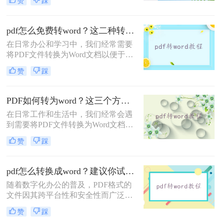
赞
踩
改PDF文件的内容时，将其转换为
Word文档就变得尤为重要。那么pdf
文件怎么转换成word文档呢？本文将
pdf怎么免费转word？这二种转换方法掌握好！
详细介绍四种将PDF文件转换为Word
在日常办公和学习中，我们经常需要
文档的方法，并给出一些实用的技巧
将PDF文件转换为Word文档以便于编
和注意事项。
辑和修改。那么pdf怎么免费转word
赞
踩
呢？以下将为您详细介绍两种免费的
PDF转Word方法，包括具体的操作步
骤和工具特点。
PDF如何转为word？这三个方法让你快速操作！
在日常工作和生活中，我们经常会遇
到需要将PDF文件转换为Word文档的
情况。无论是为了编辑文档内容、提
赞
踩
取文字信息还是为了方便后续操作，
PDF转Word都是一个非常实用的技
能。那么PDF如何转为word呢？本文
pdf怎么转换成word？建议你试试这五种方法！
将介绍几种简单有效的方法，帮助你
随着数字化办公的普及，PDF格式的
轻松实现PDF到Word的转换。
文件因其跨平台性和安全性而广泛应
用。然而，有时我们需要将PDF文件
赞
踩
转换为Word文档，以便进行编辑、修