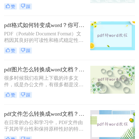
等特点，广泛应用于各种场景。然
用场景。
赞
踩
而，在某些情况下，我们可能需要将
PDF文件转换为Word文档以便于编辑
和修改。那么PDF怎么转Word呢？以
pdf格式如何转变成word？你可以只要学会这四种方法就行
下将详细介绍几种PDF转Word的方
PDF（Portable Document Format）文
法，帮助您轻松完成转换。
档因其良好的可读性和格式稳定性，
被广泛应用于各个领域。然而，当需
赞
踩
要对PDF文档进行编辑、修改或进一
步处理时，将其转换为Word文档就显
得尤为重要。那么pdf格式如何转变成
pdf图片怎么转换成word文档？赶紧通过这三种方法转换！
word呢？以下是四种将PDF格式转变
很多时候我们在网上下载的许多文
为Word文档的常用方法：
件，或是办公文件，有很多都是没有
办法编辑的PDF格式，当您想要修改
赞
踩
时就很费劲了。所以，有什么办法能
将pdf图片转word文档再进行编辑呢？
今日小编分享pdf图片怎么转换成word
pdf文件怎么转换成word文档？教你3招轻松搞定！
文档！
在日常的办公和学习中，PDF文件由
于其跨平台性和保持原样性好的特点
而备受欢迎。然而，当需要编辑或修