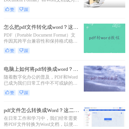
为Word文档的方法，帮助您轻松应对
我们日常工作中最为常见的两种文件
各种需求。
赞
踩
格式。然而，有时我们可能需要将
PDF文件转化为Word文件以便于编辑
和修改。那么pdf文件怎么转化为word
怎么把pdf文件转化成word？这三个方法让你快速操作！
文件呢？下面，我将详细介绍几种将
PDF（Portable Document Format）文
PDF文件转化为Word文件的方法，帮
件因其跨平台兼容性和保持格式稳定
助您轻松应对各种场景。
性的特点，广泛应用于各个领域。然
赞
踩
而，当我们需要对PDF内容进行编辑
或修改时，就需要将其转化为Word文
档。那么怎么把pdf文件转化成word
电脑上如何将pdf转换成word？这二个方法很实用！
呢？下面将介绍三种常用的方法，帮
随着数字化办公的普及，PDF和Word
助您轻松实现PDF到Word的转换。
已成为我们日常工作中不可或缺的两
种文件格式。PDF以其卓越的稳定性
赞
踩
和安全性，确保文件在任何设备上都
能保持一致的外观和格式；而Word则
以其强大的编辑和排版功能，赢得了
pdf文件怎么转换成Word？这二个免费方法了解一下~
众多用户的青睐。然而，有时我们需
在日常工作和学习中，我们经常需要
要将PDF文件转换为Word格式，以便
将PDF文件转换为Word文档，以便于
进行更深入的编辑和修改。那么，电