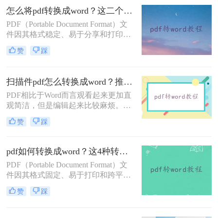
法。那么pdf转word文档怎么免费转
怎么将pdf转换成word？这二个方法让你快速操作!！
呢？本文将为您详细介绍几种免费的
PDF（Portable Document Format）文
PDF转Word的方法，让您轻松应对各
件因其格式稳定、易于分享和打印的
种转换需求。
特点而广受欢迎。然而，当我们需要
赞
踩
编辑或修改其中的文本内容时，PDF
文件的固定格式往往会带来诸多不
便。这时，将PDF转换成Word文档
扫描件pdf怎么转换成word？推荐三种转换方法！
（如.docx或.doc格式）就显得尤为重
PDF相比于Word而言观看起来更加直
要。那么怎么将pdf转换成word呢？下
观简洁，但是编辑起来比较麻烦。我
面，我将详细介绍二种将PDF转换成
们在办公的过程中经常会收到PDF格
Word的方法。
赞
踩
式的文档，编辑整理PDF文档时就需
要将其转换成Word文档。你知道扫描
件pdf怎么转换成word吗？你知道哪种
pdf如何转换成word？这4种转换方法快来了解下！
转换方式会让排版不错乱吗？今天就
PDF（Portable Document Format）文
来教大家一招！
件因其格式固定、易于打印和跨平台
兼容性而广受欢迎。然而，当需要编
赞
踩
辑或修改PDF中的文本内容时，将其
转换为Word文档（如.docx或.doc格
式）会更为方便。那么pdf如何转换成