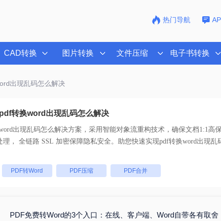
热门导航
A
CAD转换
图片转换
文件压缩
电子书转换
换word出现乱码怎么解决
df转换word出现乱码怎么解决
换word出现乱码怎么解决
方案，采用智能对象流重构技术，确保文档1:1高
码。支持一键批量处理， 全链路 SSL 加密保障隐私安全。助您快速实现
pdf转换word出现
：
PDF转Word
PDF压缩
PDF合并
PDF免费转Word的3个入口：在线、客户端、Word自带各有取舍