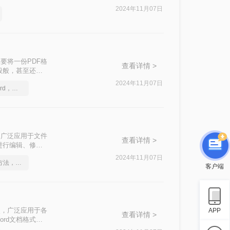
2024年11月07日
要将一份PDF格
查看详情 >
般般，甚至还有
格式软件呢？好软
2024年11月07日
一分钟搞定PDF转Word，这2种简单方法，任意选择
DF转换器，不管
么
特性，广泛应用于文件
查看详情 >
进行编辑、修改
转换为Word文
2024年11月07日
这2个PDF转Word的方法，高效率转换，排版不乱码！
客户端
的特点，广泛应用于各
APP
查看详情 >
rd文档格式，
介绍三种将PDF