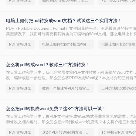
PDF转WORD
如何将pdf转换为word，实用的方法来了
档的方法。
电脑上如何把pdf转换成word文档？试试这三个实用方法！
PDF（Portable Document Format）文件因其跨平台、不易被篡改的
某些情况下，我们可能需要将其转换为可编辑的Word文档。那么电脑上如何
word文档呢？本文将介绍三种在电脑上将PDF转换为Word文档的方法。
PDF转WORD
电脑上如何把pdf转换成word文档
怎么将pdf转成word？教你三种方法转换！
在日常工作和学习中，我们经常需要将PDF文件转换为可编辑的Word文档
改、编辑或进一步处理。那么怎么将PDF转成Word呢？本文将介绍三种将PD
的高效方法，帮助你轻松完成PDF到Word的转换。
PDF转WORD
教你一个快速将PDF转成Word的方法，快来get吧！
三种方法把pdf转wor
怎么把pdf转换成word免费？这3个方法可以一试！
在日常工作和学习中，将PDF文件转换成Word格式是非常常见的需求，尤
和修改文档内容时。那么怎么把pdf转换成word免费呢？本文将介绍三种
法，帮助您轻松完成PDF到Word的转换。
PDF转WORD
这2个PDF转Word的方法，高效率转换，排版不乱码！