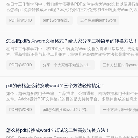
在日常工作和学习中，我们经常需要将PDF文件转换为Word文档以便进行
么怎样pdf免费转换成word呢？本文将介绍三种免费将PDF转换成Word的
PDF转WORD
pdf转word在线3
五个免费的pdf转word
怎么把pdf改为word文档格式？给大家分享三种简单的转换方法！
在日常工作和学习中，将PDF文件转换为Word文档的需求非常常见。无论
容、重新排版还是与其他工具兼容，掌握几种高效的转换方法都是非常有
pdf改为word文档格式呢？本文将介绍三种将PDF转换为Word文档的方法。
PDF转WORD
分享一个大家都不知道的pdf文档转word文档方法
三种方法把pdf转wor
pdf的表格怎么转换成word？三个方法轻松搞定！
如今，越来越多的电子书籍、产品描述、公司通知、网络数据和电子邮件开
文件。Adobe设计PDF文件格式的目的是支持跨平台、多媒体集成的信息
是对网络信息发布的支持。为了实现这一目标，PDF具有许多其他电子文
PDF转WORD
pdf怎么转换成word？几招轻松搞定
优势。但是PDF却不能直接编辑，因此需要pdf转word，那么pdf的表格怎么
下面就来看看吧。
怎么将pdf转换成word？试试这二种高效转换方法！