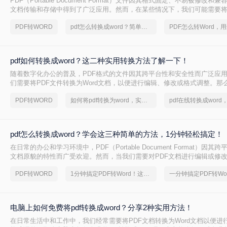
PDF（Portable Document Format）文件因其格式固定、不易被修改
文档传输和存储中得到了广泛应用。然而，在某些情况下，我们可能需要将
Word文档，以便进行编辑和修改。那么怎么将pdf转换成word呢？本文将介
PDF转WORD
pdf怎么转换成word？简单高效的恢复方法
换成Word的高效方法。
pdf如何转换成word？这二种实用转换方法了解一下！
随着数字化办公的普及，PDF格式的文件因其跨平台性和安全性而广泛应
们需要将PDF文件转换为Word文档，以便进行编辑、修改或格式调整。那么
word呢？本文将详细介绍两种常见的PDF转Word的方法，帮助您轻松应
PDF转WORD
如何将pdf转换为word，实用的方法来了
pdf怎么转换成word？学会这三种简单的方法，1分钟轻松搞定！
在日常的办公和学习环境中，PDF（Portable Document Format）因
文档原貌的特性而广受欢迎。然而，当我们需要对PDF文档进行编辑或修
Word文档便成为了一个常见的需求。那么pdf怎么转换成word呢？本文将探
PDF转WORD
1分钟搞定PDF转Word！这2个方法，一定要收好！
换成Word文档的方法，帮助您轻松应对这一任务。
电脑上如何免费将pdf转换成word？分享2种实用方法！
在日常生活中和工作中，我们经常需要将PDF文档转换为Word文档以便进