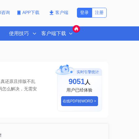
登录
注册
PI咨询
APP下载
客户端
使用技巧
客户端下载
实时引擎统计
9051
人
保真还原且排版不乱
乱码怎么解决
，无需安
用户已经体验
在线PDF转WORD >
！