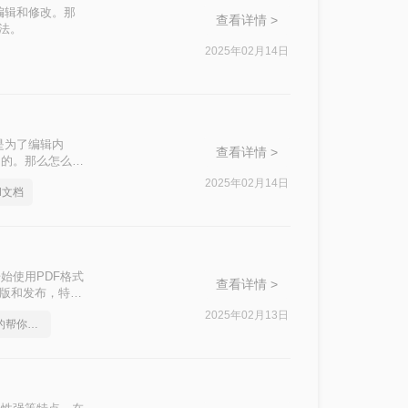
编辑和修改。那
查看详情 >
方法。
2025年02月14日
是为了编辑内
查看详情 >
用的。那么怎么把
2025年02月14日
d文档
始使用PDF格式
查看详情 >
出版和发布，特别
件格式无法比拟的
2025年02月13日
一个方法，轻松便捷的帮你搞定pdf转word！
转换成word呢？