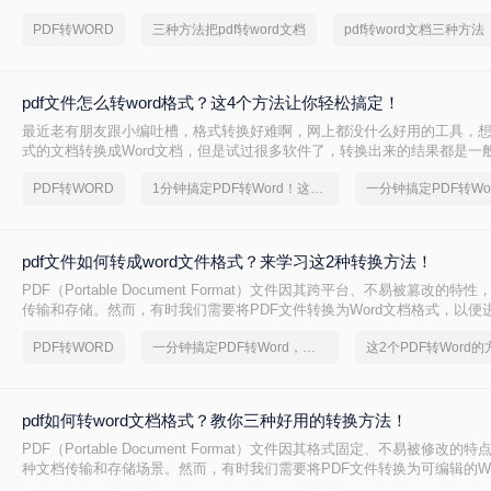
PDF转WORD
三种方法把pdf转word文档
pdf转word文档三种方法
pdf文件怎么转word格式？这4个方法让你轻松搞定！
最近老有朋友跟小编吐槽，格式转换好难啊，网上都没什么好用的工具，想
式的文档转换成Word文档，但是试过很多软件了，转换出来的结果都是一
排版格式都乱了，文字也有出错的。有没有好一点的pdf文件怎么转word
PDF转WORD
1分钟搞定PDF转Word！这2个方法，一定要收好！
件当然是有的，就看你有没有这个运气遇到了。给大家介绍一下转转大师P
是在线转换格式还是客户端转换格式，都是杠杠的哦，下面就来看看是怎
pdf文件如何转成word文件格式？来学习这2种转换方法！
PDF（Portable Document Format）文件因其跨平台、不易被篡改的
传输和存储。然而，有时我们需要将PDF文件转换为Word文档格式，以便
或重新排版。那么pdf文件如何转成word文件格式呢？本文将介绍两种将PDF
PDF转WORD
一分钟搞定PDF转Word，这2种简单方法，任意选择
件格式的方法。
pdf如何转word文档格式？教你三种好用的转换方法！
PDF（Portable Document Format）文件因其格式固定、不易被修改
种文档传输和存储场景。然而，有时我们需要将PDF文件转换为可编辑的Wo
以便进行修改、编辑或重新排版。那么pdf如何转word文档格式呢？本文将