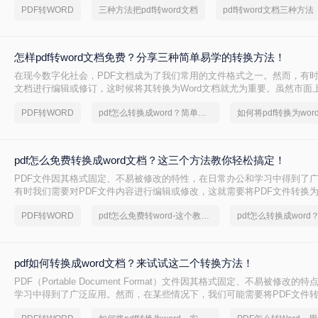
PDF转WORD
三种方法把pdf转word文档
pdf转word文档三种方法
转换为Word文档格式的方法。
怎样pdf转word文档免费？分享三种简单易学的转换方法！
在现今数字化社会，PDF文档成为了我们常用的文件格式之一。然而，有时
文档进行编辑或修订，这时候将其转换为Word文档就尤为重要。虽然市面
具，但它们大多需要付费才能使用。那么，怎样pdf转word文档免费呢？
PDF转WORD
pdf怎么转换成word？简单易学的方法
详细介绍几种免费转换方法。
pdf怎么免费转换成word文档？这三个方法教你轻松搞定！
PDF文件因其格式固定、不易被修改的特性，在日常办公和学习中得到了
有时我们需要对PDF文件内容进行编辑或修改，这就需要将PDF文件转换为可
文档。那么pdf怎么免费转换成word文档呢？本文将介绍三种免费将PDF转换
PDF转WORD
pdf怎么免费转word-这个教程教你轻松搞定
方法。
pdf如何转换成word文档？来试试这二个转换方法！
PDF（Portable Document Format）文件因其格式固定、不易被修改
学习中得到了广泛应用。然而，在某些情况下，我们可能需要将PDF文件转换
以便于编辑和修改。那么pdf如何转换成word文档呢？本文将介绍两种将PDF