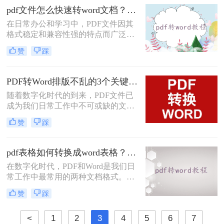
化，这时就需要将其转换为
pdf文件怎么快速转word文档？这三种方法你可以试试！
Word（.doc或.docx）格式。Word文档
在日常办公和学习中，PDF文件因其
提供了丰富的编辑功能和灵活性，使
格式稳定和兼容性强的特点而广泛使
得内容的修改和再利用变得更加容
用。然而，有时我们需要将PDF文件
易。那么pdf怎么转换成word呢？本文
赞
踩
转换为Word文档以便于编辑和修改。
将介绍几种常见的PDF转Word的方
那么pdf文件怎么快速转word文档呢？
法。
本文将介绍几种快速将PDF文件转换
PDF转Word排版不乱的3个关键设置，第一步很多人就错了！
为Word文档的方法，帮助您轻松应对
随着数字化时代的到来，PDF文件已
这一需求。
成为我们日常工作中不可或缺的文档
格式。然而，有时我们需要对PDF中
赞
踩
的内容进行编辑和修改，这就需要将
其转换为Word格式。本文将为您详细
介绍三种怎样把pdf转换成word的方
pdf表格如何转换成word表格？三种简单高效的方法！
法，帮助您更好地完成这项任务。
在数字化时代，PDF和Word是我们日
常工作中最常用的两种文档格式。然
而，它们之间的转换并不总是那么简
赞
踩
单。特别是当我们需要将PDF中的表
格导入到Word中时，往往需要花费大
<
1
2
3
4
5
6
7
量时间和精力。那么pdf表格如何转换