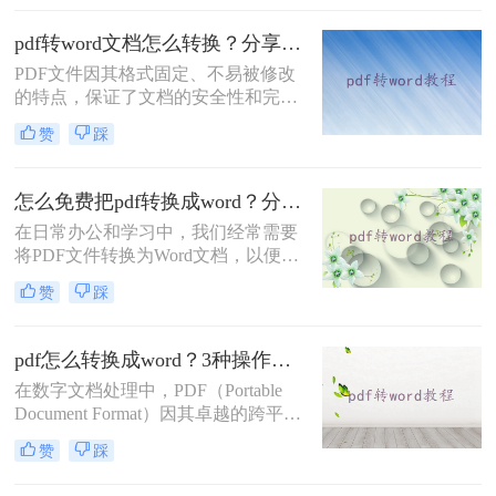
介绍两种常用的PDF转Word方法。
pdf转word文档怎么转换？分享三个简单转换方法！
PDF文件因其格式固定、不易被修改
的特点，保证了文档的安全性和完整
性，但同时也带来了不易编辑的缺
赞
踩
点。在实际应用中，我们经常需要将
PDF文件转换为Word文档，以便进行
修改、编辑或进一步处理。那么pdf转
怎么免费把pdf转换成word？分享3种转换方法!
word文档怎么转换呢？本文将介绍三
在日常办公和学习中，我们经常需要
种将PDF转换为Word文档的方法。
将PDF文件转换为Word文档，以便进
行编辑和修改。那么怎么免费把pdf转
赞
踩
换成word呢？本文将介绍三种免费将
PDF转换成Word的方法。
pdf怎么转换成word？3种操作免费方法分享给你!
在数字文档处理中，PDF（Portable
Document Format）因其卓越的跨平台
兼容性和内容稳定性而广受欢迎。然
赞
踩
而，在某些情况下，我们可能需要将
PDF文档中的信息编辑或重新格式