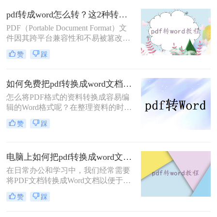
pdf怎么转word文档格式免费呢？本文
pdf转成word怎么转？这2种转换方法你可以轻松学会！
将介绍两种可以免费使用的PDF转
Word的方法。
PDF（Portable Document Format）文
件因其跨平台兼容性和不易被篡改的
特性，在文档分享和存储中得到了广
赞
踩
泛应用。然而，有时我们需要对PDF
文件进行编辑或修改，这就需要将其
转换成Word文档。那么pdf转成word
如何免费把pdf转换成word文档？分享二个简单方便的方法！
怎么转呢？本文将介绍两种将PDF转
怎么将PDF格式的资料转换成容易编
换成Word的方法，包括使用专业的
辑的Word格式呢？在整理资料的时候
PDF转换软件和在线转换工具。
最难过的莫过于文档不能直接编辑，
赞
踩
不能修改里面的内容了。所以，工作
中经常需要将如何免费把pdf转换成
word文档，不过也不用太担心，pdf转
电脑上如何把pdf转换成word文档？推荐二个快捷好用的转换方法！
word很简单的，下面就来教会大家。
在日常办公和学习中，我们经常需要
将PDF文档转换成Word文档以便于编
辑和修改。那么电脑上如何把pdf转换
赞
踩
成word文档呢？本文将介绍两种常用
的PDF转Word方法。