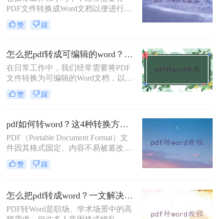
轻松完成文件格式转换。
PDF文件转换成Word文档以便进行编
辑和修改。那么电脑pdf怎么转换成
赞
踩
word呢？本文将介绍三种常用的电脑
PDF转换成Word的方法。
怎么把pdf转成可编辑的word？建议收藏这五种转换方法！
在日常工作中，我们经常需要将PDF
文件转换为可编辑的Word文档，以便
于修改、编辑和重新排版。然而，由
赞
踩
于PDF文件的特殊性质，直接转换可
能会遇到格式错乱、内容丢失等问
题。那么怎么把pdf转成可编辑的word
pdf如何转word？这4种转换方法试试！
呢？本文将详细介绍几种将PDF转换
PDF（Portable Document Format）文
为可编辑Word的方法。
件因其格式固定、内容不易被篡改以
及跨平台兼容性等特性，在日常办公
赞
踩
和学习中得到了广泛应用。然而，在
某些情况下，我们可能需要将PDF文
件转换为Word文档，以便进行内容的
怎么把pdf转成word？一文解决所有转换难题！
编辑和修改。那么pdf如何转word呢？
PDF转Word是职场、学术场景中的高
本文将详细介绍四种将PDF转换为