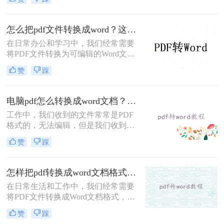
么转换pdf格式呢？本文将介绍实用方
法，助您高效完成格式转换。
怎么把pdf文件转换成word？这2种方法快来试试吧！
在日常办公和学习中，我们经常需要
将PDF文件转换为可编辑的Word文
档，以便进行修改、编辑或进一步处
赞
踩
理。那么怎么把pdf文件转换成word
呢？本文将介绍两种将PDF转换为
Word的高效方法，每种方法都有其独
电脑pdf怎么转换成word文档？这2个方法可轻松解决！
特的优缺点和适用场景，用户可以根
工作中，我们收到的文件常常是PDF
据自己的需求灵活选择。
格式的，无法编辑，但是我们收到的
文件一般除了浏览还需要编辑外，想
赞
踩
要编辑时，就要将电脑pdf怎么转换成
word文档，那该怎么转换？小编今天
就来给大家讲讲pdf转word的方法，教
怎样把pdf转换成word文档格式？分享两种有效方法！
会你快速转换。
在日常生活和工作中，我们经常需要
将PDF文件转换成Word文档格式，以
便进行编辑、修改和排版。那么怎样
赞
踩
把pdf转换成word文档格式呢？本文将