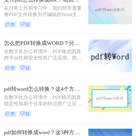
在日常工作和学习中，我们经常需要
将PDF文件转换为可编辑的Word文档
（DOC格式），以便进行修改、编辑
赞
踩
或进一步处理。那么文件pdf怎么转换
成doc呢？本文将介绍三种将PDF转换
为DOC文件的实用方法，帮助用户高
怎么把PDF转换成WORD？分享7个可以轻松转换的方法！
效、安全地完成转换任务。
在数字化办公环境中，PDF格式因其
跨平台性和安全性而广泛应用。然
而，当需要对PDF文件进行编辑时，
赞
踩
将其转换为Word文档成为了一种常见
的需求。那么怎么把PDF转换成
WORD呢？以下是七种不同的PDF转
pdf转word怎么转换？这4个方法超级实用!！
Word的方法，每一种都有其独特的优
势和适用场景。
在数字化办公环境中，PDF格式因其
稳定性和易于分享的特点而广泛应用
于各类文档的保存与传输。然而，在
赞
踩
需要对PDF文档进行编辑时，将其转
换成Word文档成为了许多人的首选。
那么pdf转word怎么转换呢？以下是四
pdf如何转换成word？这3种方法教你快速实现！
种将PDF转换为Word的方法，每种方