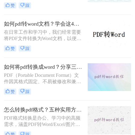
具有更强的编辑和排版功能，便于修
赞
踩
改和分享。那么如何将pdf转换成word
呢？本文将详细介绍三种将PDF文件
转换成Word的方法。
如何pdf转word文档？学会这4个转换方法就够了！
在日常工作和学习中，我们经常需要
将PDF文件转换为Word文档，以便进
行编辑和修改。然而，不同方法的转
赞
踩
换效果和适用场景各不相同。那么如
何pdf转word文档呢？本文将介绍四种
常用的PDF转Word方法，帮助您根据
如何将pdf转换成word？分享三种实用方法详解！
实际需求选择最合适的方式。
PDF（Portable Document Format）文
件因其格式固定、不易被修改和兼容
性强等特点，在文档传输和存储中得
赞
踩
到了广泛应用。然而，在某些情况
下，我们可能需要将PDF文件转换为
Word文档，以便进行编辑和修改。那
怎么转换pdf格式？五种实用方法全解析！
么如何将pdf转换成word呢？本文将介
PDF格式转换是办公、学习中的高频
绍三种将PDF转换成Word的实用方
需求，涵盖PDF转Word/Excel/图片、
法。
其他文件转PDF等多种场景。那么怎
赞
踩