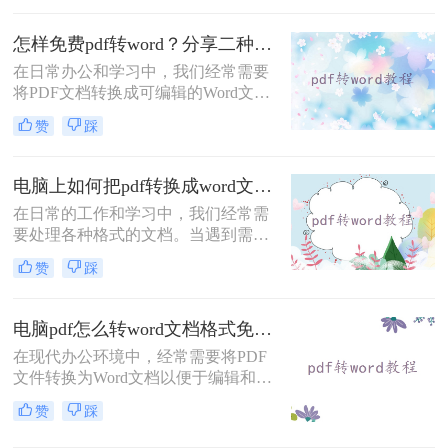
为可编辑的Word文档。那么pdf怎么
转word免费呢？本文将介绍三种免费
怎样免费pdf转word？分享二种常用的转换方法！
的PDF转Word方法。
在日常办公和学习中，我们经常需要
将PDF文档转换成可编辑的Word文
件。幸运的是，有多种免费的方法可
赞
踩
以实现这一目标。那么怎样免费pdf转
word呢？下面我们将介绍两种常见的
方法。
电脑上如何把pdf转换成word文档？学会这4种方法轻松完成转换！
在日常的工作和学习中，我们经常需
要处理各种格式的文档。当遇到需要
编辑或调整内容的PDF文件时，将其
赞
踩
转换为可编辑的Word文档就显得尤为
重要。那么电脑上如何把pdf转换成
word文档呢？本文将介绍四种有效的
电脑pdf怎么转word文档格式免费？这2个方法了解一下！
PDF转Word的方法，帮助你轻松完成
在现代办公环境中，经常需要将PDF
这一任务。
文件转换为Word文档以便于编辑和修
改。对于那些希望节省成本的用户来
赞
踩
说，找到一种免费且有效的PDF转
Word解决方案至关重要。那么电脑