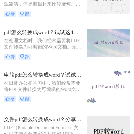
观简洁，但是编辑起来比较麻烦。我
们在办公的过程中经常会收到PDF格
赞
踩
式的文档，编辑整理PDF文档时就需
要将其转换成Word文档。你知道pdf
文档如何转换成word文档吗？你知道
pdf怎么转换成word？试试这4种解决方法！
哪种转换方式会让排版不错乱吗？今
在处理文档时，我们经常需要将PDF
天就来教大家一招！
文件转换为可编辑的Word文档。无论
是为了修改内容、复制文本还是其他
赞
踩
用途，掌握几种有效的PDF转Word方
法是十分必要的。那么pdf怎么转换成
word呢？本文将详细介绍几种常用的
电脑pdf怎么转换成word？试试这几种常用方法！
转换方式。
在日常办公和学习中，我们经常需要
将PDF文件转换为可编辑的Word文
档。由于PDF格式的固定性，直接编
赞
踩
辑内容较为困难，因此转换工具成为
必备技能。那么电脑pdf怎么转换成
word呢？本文将介绍几种主流方法，
文件pdf怎么转换成word？分享两种高效转换方法！
涵盖免费、付费及多平台方案。
PDF（Portable Document Format）文
件因其跨平台兼容性和内容固定性而