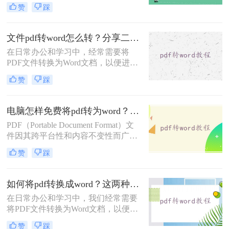
辑或修改。然而，PDF 格式的“只
赞
踩
读”特性使得直接编辑变得困难。那
么pdf怎么转换成word呢？本文将详细
介绍 PDF 转 Word 的常用方法，帮助
文件pdf转word怎么转？分享二种高效转换方法！
您高效完成转换。
在日常办公和学习中，经常需要将
PDF文件转换为Word文档，以便进行
编辑和修改。那么文件pdf转word怎么
赞
踩
转呢？本文将介绍两种实用的PDF转
Word方法，帮助您轻松完成转换任
务。
电脑怎样免费将pdf转为word？推荐2种好用方法！
PDF（Portable Document Format）文
件因其跨平台性和内容不变性而广泛
应用于各种场合。然而，有时我们需
赞
踩
要对PDF文件进行编辑或修改，这时
将其转换为Word格式就变得尤为重
要。那么电脑怎样免费将pdf转为word
如何将pdf转换成word？这两种不同的转换方法了解下！
呢？本文将介绍两种免费将PDF转为
在日常办公和学习中，我们经常需要
Word的方法。
将PDF文件转换为Word文档，以便进
行编辑和修改。那么如何将pdf转换成
赞
踩