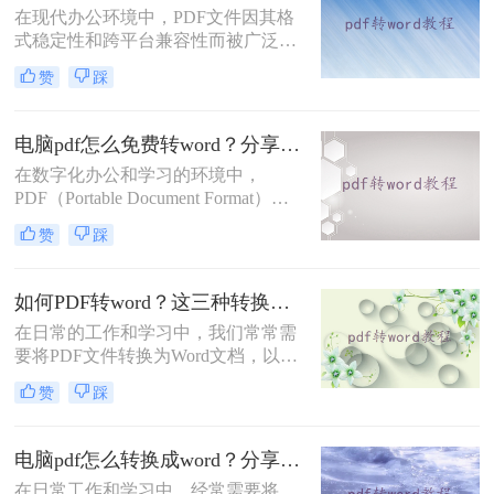
在现代办公环境中，PDF文件因其格
法都有其特点和适用场景。
式稳定性和跨平台兼容性而被广泛使
用。然而，当需要编辑PDF中的内容
赞
踩
时，将其转换为Word文档就成为了必
要步骤。那么pdf如何转换成word呢？
本文将介绍三种不同的PDF转Word方
电脑pdf怎么免费转word？分享2个好用的方法！
法，帮助您根据具体需求选择最合适
在数字化办公和学习的环境中，
的方式。
PDF（Portable Document Format）因
其良好的兼容性和稳定性，成为了一
赞
踩
种广泛使用的文档格式。然而，有时
我们需要将PDF文件转换为Word文
档，以便进行编辑和修改。那么电脑
如何PDF转word？这三种转换方法了解一下！
pdf怎么免费转word呢？本文将介绍两
在日常的工作和学习中，我们常常需
种免费将电脑上的PDF转换为Word的
要将PDF文件转换为Word文档，以便
方法。
进行编辑和修改。然而，由于PDF和
赞
踩
Word是两种不同的文件格式，转换过
程中可能会遇到一些问题。那么如何
PDF转word呢？本文将介绍三种高效
电脑pdf怎么转换成word？分享三种实用转换方法！
且实用的PDF转Word方法，帮助用户
在日常工作和学习中，经常需要将