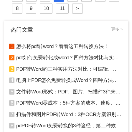
成word表格呢？本文将详细介绍三种
8
9
10
11
>
将PDF表格转换为Word表格的方法，
帮助您快速、准确地完成转换工作。
热门文章
更多 >
1
怎么将pdf转word？看看这五种转换方法！
2
pdf如何免费转化成word？四种方法对比与实操指南（附详细表格）
3
PDF转Word的三种实用方法对比：可编辑、保格式、避风险！
4
电脑上PDF怎么免费转换成Word？四种方法对比与实操指南（附详细表格）!
5
文件转Word形式：PDF、图片、扫描件3种来源分别怎么处理！
6
PDF转Word零成本：5种方案的成本、速度、精度对比！
7
扫描件和图片PDF转Word：3种OCR方案识别率实测！
8
pdPDF转Word免费转换的3种途径，第二种效率最高！