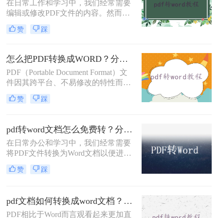
在日常工作和学习中，我们经常需要
编辑或修改PDF文件的内容。然而，
由于PDF格式的只读特性，直接编辑
赞
踩
并不容易。那么怎样pdf转word文档免
费呢？本文将介绍三种免费且实用的
PDF转Word方法。
怎么把PDF转换成WORD？分享四种转换方法！
PDF（Portable Document Format）文
件因其跨平台、不易修改的特性而被
广泛使用，但在某些情况下，我们可
赞
踩
能需要将PDF转换为Word文档以便进
行编辑和修改。那么怎么把PDF转换
成WORD呢？本文将介绍四种将PDF
pdf转word文档怎么免费转？分享6种常用方法详解！
转换成Word的实用方法，涵盖了从手
在日常办公和学习中，我们经常需要
动操作到专业软件的多种途径。
将PDF文件转换为Word文档以便进行
编辑和修改。虽然市面上有许多付费
赞
踩
的PDF转Word工具，但也有很多免费
的转换方法可以满足我们的需求。那
么pdf转word文档怎么免费转呢？本文
pdf文档如何转换成word文档？高效转换方法与实用技巧分享！
将详细介绍几种常用的免费PDF转
Word文档的方法。
PDF相比于Word而言观看起来更加直