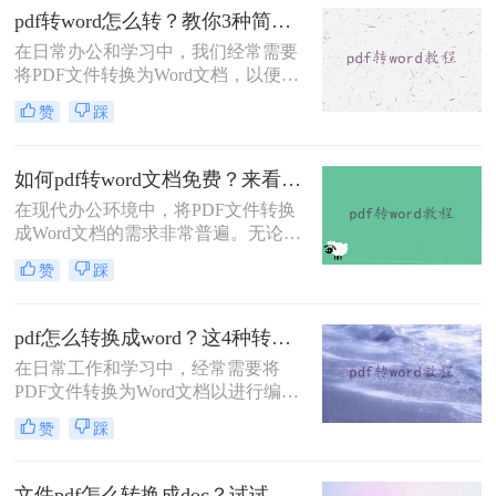
pdf转word怎么转？教你3种简单转换方法！
在日常办公和学习中，我们经常需要
将PDF文件转换为Word文档，以便进
行编辑和修改。那么pdf转word怎么转
赞
踩
呢？本文将介绍三种将PDF转换为
Word的高效方法，帮助用户轻松实现
PDF到Word的转换。
如何pdf转word文档免费？来看看这2种转换方法！
在现代办公环境中，将PDF文件转换
成Word文档的需求非常普遍。无论是
为了编辑、修改还是进一步处理，掌
赞
踩
握几种高效的PDF转Word方法都是非
常有用的。那么如何pdf转word文档免
费呢？本文将详细介绍两种免费且高
pdf怎么转换成word？这4种转换方法你可以轻松学会！
效的PDF转Word方法，帮助用户轻松
在日常工作和学习中，经常需要将
完成文件格式转换。
PDF文件转换为Word文档以进行编辑
和修改。为了帮助用户根据实际需求
赞
踩
选择最合适的方式，那么pdf怎么转换
成word呢？本文将介绍四种常用的
PDF转Word的方法。
文件pdf怎么转换成doc？试试这三种转换方法！