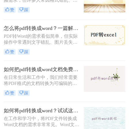
频需求，但许多人常因格式错乱、图
Word的高效方法。
片丢失、扫描件无法编辑等问题而头
赞
踩
疼。那么怎么把pdf转成word呢？本文
将提供六大场景化解决方案，涵盖普
通文档、扫描文件、加密PDF、批量
怎么将pdf转换成word？一篇解决所有痛点的终极指南！
处理等复杂需求，并附赠提升转换质
PDF转Word的需求看似简单，但实际
量的独家技巧。
操作中常遇到文字错乱、图片丢失、
表格变形等问题。那么怎么将pdf转换
赞
踩
成word呢？本文将从基础操作、专业
技巧、特殊场景、移动端方案、格式
修复五大维度，提供一套零门槛到高
如何把pdf转换成word文档免费？这3种转换方法可以尝试！
阶的完整解决方案，助你轻松应对各
在日常生活和工作中，我们经常需要
类PDF转换难题。
将PDF格式的文档转换为可编辑的
Word文档。虽然市面上有很多付费的
赞
踩
PDF转换工具，但也有一些免费的方
法可以实现这一需求。那么如何把pdf
转换成word文档免费呢？本文将介绍
如何将pdf转换成word？试试这3种实用方法!
三种免费将PDF转换成Word文档的方
在工作和学习中，将PDF文件转换成
法。
Word文档的需求非常常见。Word文档