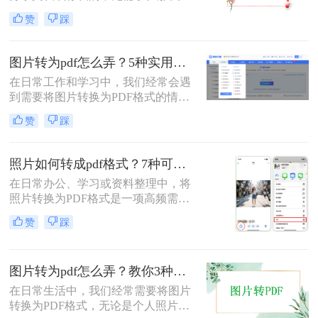
片如何转pdf呢？本文将介绍三种简单
赞
踩
有效的方法，助您快速完成转换。
图片转为pdf怎么弄？5种实用转换方法详解！
在日常工作和学习中，我们经常会遇
到需要将图片转换为PDF格式的情
况。无论是整理证件照片、制作电子
赞
踩
相册，还是将扫描的文档统一格式，
图片转为pdf怎么弄成为了很多人需要
掌握的基本技能。PDF格式具有跨平
照片如何转成pdf格式？7种可靠方法详解！
台兼容性好、文件体积相对较小、易
在日常办公、学习或资料整理中，将
于分享等优点，因此成为文档处理的
照片转换为PDF格式是一项高频需
首选格式。本文将详细介绍5种实用
求。无论是扫描的合同、手写笔记，
的图片转PDF方法，帮助您快速解决
赞
踩
还是拍摄的证件、课件，统一的PDF
转换需求。
格式能确保排版稳定、便于分发和存
档。但面对五花八门的工具，如何选
图片转为pdf怎么弄？教你3种常用转换方法！
择高效、安全且无需付费的方法？本
文将基于实际使用经验，为您梳理7
在日常生活中，我们经常需要将图片
种照片如何转成PDF格式的实用方
转换为PDF格式，无论是个人照片管
案，涵盖手机、电脑、在线及自动化