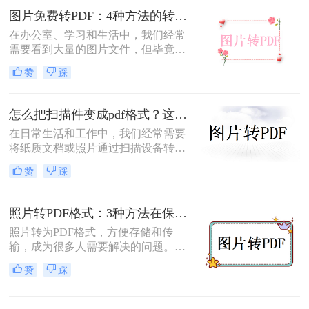
图片转换为PDF的方法，帮助您轻松
图片免费转PDF：4种方法的转换速度和画质损失对比！
完成图片到PDF的转换。
在办公室、学习和生活中，我们经常
需要看到大量的图片文件，但毕竟，
一张一张地看照片相对麻烦，所以我
赞
踩
们通常会把照片变成PDF。事实上，
图片到PDF的操作过程非常简单。今
天，我将教你图片转为pdf怎么弄免费
怎么把扫描件变成pdf格式？这三种方法简单又实用！
的。
在日常生活和工作中，我们经常需要
将纸质文档或照片通过扫描设备转化
为数字格式，并进一步将其保存为
赞
踩
PDF文件，以便于分享、存储和查
阅。那么怎么把扫描件变成pdf格式
呢？本文将介绍三种将扫描件转换成
照片转PDF格式：3种方法在保留EXIF信息和画质上的差异！
PDF格式的方法。
照片转为PDF格式，方便存储和传
输，成为很多人需要解决的问题。无
论是为了整理相册、备份照片，还是
赞
踩
为了表格化、合并分享，PDF格式都
是一个理想的选择。那么如何将照片
转为pdf格式呢？本文将为您介绍几种