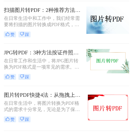
将扫描照片转换成PDF的方法。
扫描图片转PDF：2种推荐方法的清晰度调优和文件压缩！
在日常生活中和工作中，我们经常需
要将扫描的图片转换成PDF格式，以
便于文档的管理、共享和打印。那么
赞
踩
扫描图片怎么转换成pdf呢？本文将介
绍两种常用的扫描图片转换成PDF的
方法。
JPG转PDF：3种方法按证件照、截图和风景照分别推荐！
在日常工作和生活中，将JPG图片转
换为PDF格式是一项常见的需求。
PDF格式具有跨平台兼容性、易于阅
赞
踩
读和保护隐私等优点，因此广泛应用
于文档共享和存档。那么jpg图片怎么
转换pdf呢？本文将介绍三种将JPG图
图片转PDF快捷4法：从拖拽上传到批量导出的操作流程！
片转换为PDF的方法。
在日常生活中，将图片转换为PDF格
式的需求十分常见，无论是为了保存
照片、制作电子相册，还是为了提交
赞
踩
报告和简历中的图片资料。那么图片
转为pdf怎么弄呢？本文将介绍四种将