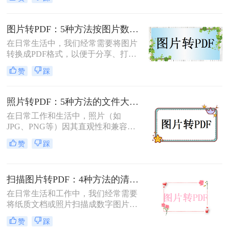
转换为pdf格式呢？本文将介绍两种将
图片转换为PDF格式的方法。
图片转PDF：5种方法按图片数量和文件大小选，大的别用在线！
在日常生活中，我们经常需要将图片
转换成PDF格式，以便于分享、打印
或存档。那么图片如何转换成pdf呢？
赞
踩
本文将介绍几种将图片转换成PDF的
方法，以帮助您选择最适合自己的转
换方式。
照片转PDF：5种方法的文件大小限制和画质保留实测！
在日常工作和生活中，照片（如
JPG、PNG等）因其直观性和兼容性
被广泛使用。然而，在需要整合多张
赞
踩
照片、提高安全性或便于打印时，将
照片转换为PDF文档成为常见需求。
那么如何把照片转换成pdf格式呢？本
扫描图片转PDF：4种方法的清晰度和文件体积对比!
文将详细介绍5种将照片转换为PDF的
常用高效方法，帮助用户根据需求选
在日常生活和工作中，我们经常需要
择最适合的方案。
将纸质文档或照片扫描成数字图片，
并进一步将这些图片转换成PDF格
赞
踩
式，以便于分享、存储和查阅。那么