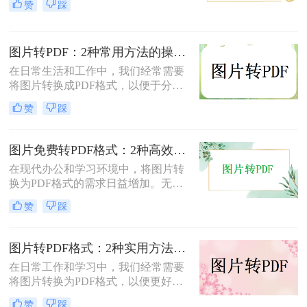
赞
踩
面将介绍两种简单实用的方法，帮助
你将照片轻松转换为PDF文件。
图片转PDF：2种常用方法的操作步骤和格式保留设置！
在日常生活和工作中，我们经常需要
将图片转换成PDF格式，以便于分
享、打印或存档。那么如何把图片转
赞
踩
换成PDF呢？本文将介绍两种常用的
图片转PDF方法。
图片免费转PDF格式：2种高效方法的转换速度和画质损失对比！
在现代办公和学习环境中，将图片转
换为PDF格式的需求日益增加。无论
是为了更好地保存、传输还是打印图
赞
踩
片，PDF格式因其跨平台兼容性和格
式固定性而受到广泛欢迎。那么图片
怎么转换成pdf格式免费呢？本文将介
图片转PDF格式：2种实用方法的关键参数和输出质量对比！
绍两种免费且高效的图片转PDF的方
在日常工作和学习中，我们经常需要
法。
将图片转换为PDF格式，以便更好地
保存、分享和打印。那么如何将图片
赞
踩