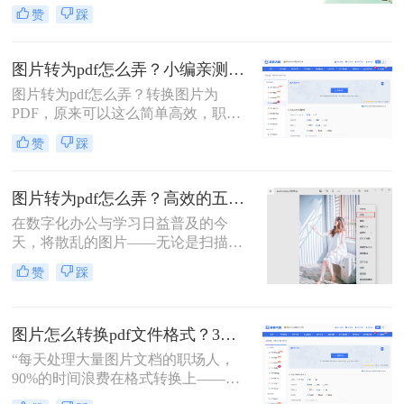
理、证件扫描，还是商业和行政领域
赞
踩
方式，帮助您根据场景灵活选用。
的文档整理、合同协议，这种转换都
能提高数据管理效率、传输效率和安
全性。那么图片转为pdf怎么弄呢？本
图片转为pdf怎么弄？小编亲测5种实用方法，告别繁琐操作！
文将介绍三种将图片转换为PDF的方
图片转为pdf怎么弄？转换图片为
法。
PDF，原来可以这么简单高效，职场
效率提升从此触手可及！“一张图片
赞
踩
秒变PDF文档？是的，你没听错！”作
为从事电脑办公软件测评多年的博
主，小编深知职场办公人群对高效转
图片转为pdf怎么弄？高效的五大方法详解！
换工具的渴求，今天就分享超实用方
在数字化办公与学习日益普及的今
法，帮你轻松解决图片转pdf难题。
天，将散乱的图片——无论是扫描的
文档、手机拍摄的笔记，还是珍贵的
赞
踩
照片——整合成一个统一的PDF文
件，已成为我们日常工作中的常见需
求。PDF格式因其跨平台、格式固
图片怎么转换pdf文件格式？3种高效方法全解析，职场人必备技能！
定、易于传输和打印的优点，成为了
文档分发的标准格式。然而，面对网
“每天处理大量图片文档的职场人，
络上琳琅满目的工具和方法，许多人
90%的时间浪费在格式转换上——这
感到无所适从。那么图片转为pdf怎么
不是技术问题，而是方法误区。” 作