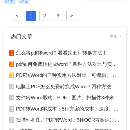
赞
踩
弄呢？
为深耕办公软件测评多年的博主，小
编发现许多用户仍在用截图拼接的原
<
1
2
3
>
始方式处理图片转PDF需求。那么图
片怎么转换pdf文件格式呢？本文将揭
秘三种专业级转换方法，结合实测数
据帮你突破效率瓶颈。
热门文章
更多 >
1
怎么将pdf转word？看看这五种转换方法！
2
pdf如何免费转化成word？四种方法对比与实操指南（附详细表格）
3
PDF转Word的三种实用方法对比：可编辑、保格式、避风险！
4
电脑上PDF怎么免费转换成Word？四种方法对比与实操指南（附详细表格）!
5
文件转Word形式：PDF、图片、扫描件3种来源分别怎么处理！
6
PDF转Word零成本：5种方案的成本、速度、精度对比！
7
扫描件和图片PDF转Word：3种OCR方案识别率实测！