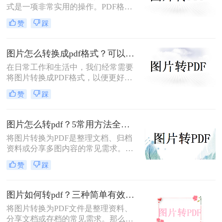
后模糊/不清晰怎么办这一难题，很多
式是一项非常实用的操作。PDF格式
人往往束手无策。
因其跨平台兼容性、格式固定性和易
赞
踩
于分享打印等特点，被广泛应用于各
种正式文件的传输与存储。那么图片
怎么转换成pdf格式呢？本文将介绍三
图片怎么转换成pdf格式？可以试试这4个转换方法！
种将图片转换成PDF格式的方法。
在日常工作和生活中，我们经常需要
将图片转换成PDF格式，以便更好地
分享、保存或打印。那么图片怎么转
赞
踩
换成pdf格式呢？本文将介绍四种将图
片转换成PDF格式的方法。
图片怎么转pdf？5常用方法全攻略！
将图片转换为PDF是整理文档、归档
资料或分享多图内容的常见需求。那
么图片怎么转pdf呢？本文系统梳理5
赞
踩
类主流方法，助你快速实现图片转
PDF。
图片如何转pdf？三种简单有效的方法分享！
将图片转换为PDF文件是整理资料、
分享文档或存档的常见需求。那么图