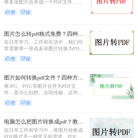
将多张图片合并成一个PDF文件，以
便于分享、存档或打印。无论是制作
赞
踩
电子相册、整理工作截图、提交证件
照，还是将扫描件归档，图片转PDF
的需求都极为常见。为了帮你快速选
图片怎么转pdf格式免费？四种方法对比与实操指南（附详细表格）!
出最适合自己的转换方式，下表汇总
了五种主流方法的核心差异：
在日常学习、工作和生活中，我们经
常需要将一张或多张图片转换为PDF
格式，以便于分享、存档或打印。无
赞
踩
论是整理电子相册、提交证件照，还
是归档工作截图，图片转PDF的需求
都十分常见。为了帮你快速选出最适
图片如何转换pdf文件？四种方法实测对比，附各场景最优选！
合自己的转换方式，下表汇总了四种
将JPG、PNG等图片合并为PDF文
主流免费方法的核心差异：
件，是办公归档、合同传输、证件提
交中经常遇到的需求。但不同方法在
赞
踩
转换质量、操作效率、数据安全方面
差异很大——选错方法可能导致图片
模糊、页面错位，甚至隐私泄露。本
电脑怎么把图片转换成pdf？教你4种简单的方法！
文基于实际测试，对比四种主流图片
在日常工作和学习中，将图片转换成
转PDF方案，按场景给出明确建议，
PDF格式是一种常见的需求。PDF格
帮你少走弯路。