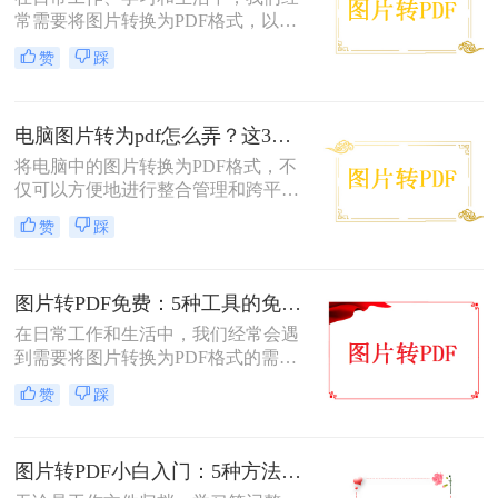
换。
常需要将图片转换为PDF格式，以便
于分享、打印或存档。PDF文件因其
赞
踩
跨平台兼容性、保持格式不变以及安
全性高等特点而备受青睐。幸运的
是，现在有许多免费的方法可以将图
电脑图片转为pdf怎么弄？这3种方法值得尝试！
片转换为PDF，无需花费任何费用即
可轻松完成转换。那么图片怎么免费
将电脑中的图片转换为PDF格式，不
转PDF呢？本文将为您详细介绍几种
仅可以方便地进行整合管理和跨平台
免费将图片转换为PDF的方法。
查看，还能有效保护图片的原始质量
赞
踩
和隐私信息。那么电脑图片转为pdf怎
么弄呢？本文将介绍三种将电脑图片
转为PDF的方法，帮助您轻松实现图
图片转PDF免费：5种工具的免费额度、水印和文件限制对比！
片到PDF的转换。
在日常工作和生活中，我们经常会遇
到需要将图片转换为PDF格式的需
求。无论是为了方便存档、分享或打
赞
踩
印，将图片转换为PDF格式是一项很
常见的操作。那么图片转pdf格式怎么
弄免费呢？在本文中，我将介绍五种
图片转PDF小白入门：5种方法从最简单到最专业逐步升级！
简便方法来帮助您免费将图片转换为
PDF格式。