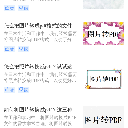
式具有支持矢量图形、打印格式不走
赞
踩
样、兼容性高、体积小以及支持批注
等特点，使得它成为许多场合的首选
格式。那么电脑怎么把图片转换成pdf
怎么把图片转成pdf格式的文件？尝试下面三种方法！
呢？本文将介绍四种常见的图片转
在日常生活和工作中，我们经常需要
PDF的方法。
将图片转换为PDF格式，以便于分
享、打印或归档。那么怎么把图片转
赞
踩
成pdf格式的文件呢？本文将介绍三种
将图片转换为PDF格式的方法，每种
方法都有其特点和适用场景，您可以
怎么把照片转换成pdf？试试这三个转换方法！
根据自己的需求选择最合适的方式。
在日常生活和工作中，我们经常需要
将照片转换成PDF格式，以便更好地
进行分享、存储或打印。那么怎么把
赞
踩
照片转换成pdf呢？本文将介绍三种将
照片转换成PDF的实用方法，帮助你
轻松完成照片到PDF的转换。
如何将图片转换成pdf？这三种方法帮助你解决问题！
在工作和学习中，将图片转换成PDF
文件的需求非常普遍。将图片转换成