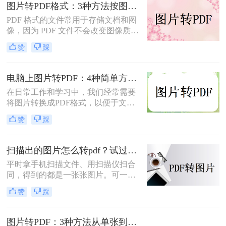
图片转PDF格式：3种方法按图片来源（手机/相机/截图）选！
简单而快速的方法，帮助您轻松实现
照片转PDF的操作。
PDF 格式的文件常用于存储文档和图
像，因为 PDF 文件不会改变图像质
量、版本或格式，而且可以在任何设
赞
踩
备之间轻松传输。如果你想将一些图
片文件（如 JPG、PNG、BMP 等）合
并成一个 PDF 文件，本文将介绍图片
电脑上图片转PDF：4种简单方法的操作步骤和DPI设置！
如何转换为PDF格式。
在日常工作和学习中，我们经常需要
将图片转换成PDF格式，以便于文件
的传输、存储和打印。那么电脑上怎
赞
踩
么图片转pdf呢？本文将介绍三种在电
脑上将图片转换为PDF的方法，帮助
您根据不同的需求选择最合适的方
扫描出的图片怎么转pdf？试过好用的几个办法！
法。
平时拿手机扫描文件、用扫描仪扫合
同，得到的都是一张张图片。可一旦
要发给别人、归档保存或者打印出
赞
踩
来，PDF格式明显更正式、也更方
便。很多人卡在这一步：图片质量还
行，转完PDF却模糊了；十几页的扫
图片转PDF：3种方法从单张到批量转换的操作差异！