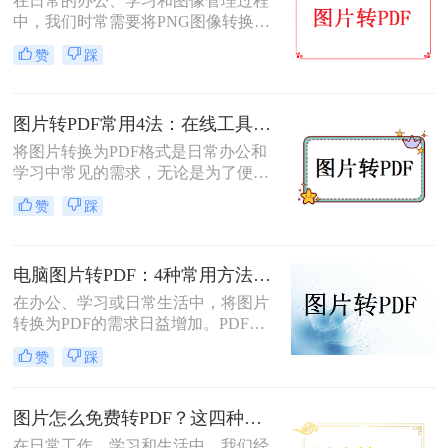
在日常的办公、学习和图像管理过程
完成图片到PDF的转换。
中，我们时常需要将PNG图像转换为
PDF文件。PDF文件格式因其良好的
赞
踩
兼容性、稳定性和在不同设备上显示
的一致性而广受青睐。那么png怎么
转换成pdf呢？本文将介绍二种实现图
图片转PDF常用4法：在线工具、桌面软件、手机APP和打印导出的适用边界！
片转PDF的方法。
将图片转换为PDF格式是日常办公和
学习中常见的需求，无论是为了便于
分享、存储还是打印。那么图片转为
赞
踩
pdf怎么弄呢？本文将介绍几种常用的
图片转PDF的方法，并对每种方法进
行优缺点分析。
电脑图片转PDF：4种常用方法按Windows和Mac系统分别推荐！
在办公、学习或日常生活中，将图片
转换为PDF的需求日益增加。PDF格
式因其跨平台兼容性、可编辑性和安
赞
踩
全性，成为文档分享和存储的首选。
以下是几种简单实用的方法，涵盖操
作系统自带工具、专业软件及在线服
图片怎么免费转PDF？这四种方法轻松搞定！
务，帮助您高效完成图片到PDF的转
在日常工作、学习和生活中，我们经