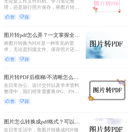
无论是工作文件归档、学习笔记整
理，还是旅行照片保存，将图片转换
为PDF都能让内容更规范、更易分
赞
踩
享。那么如何图片转pdf呢？本文提供
电脑、手机、在线网站、免费软件等
5种常用方法，3分钟即可学会！
图片转pdf怎么弄？一文掌握全平台方法！
将图片转换为PDF是一种常见的需
求，无论是扫描文件、保存照片还是
整理资料，PDF格式都能更好地保证
赞
踩
内容的完整性和兼容性。那么图片转
pdf怎么弄呢？本文将介绍电脑、手
机、在线工具等多种转换方法，总有
图片转PDF后模糊/不清晰怎么办？三种有效方法帮你解决！
一种适合你！
在日常办公、设计交付以及学术资料
整理中，我们经常需要将JPG、PNG
等格式的图片合并转换为PDF文档。
赞
踩
然而，许多用户都遇到过这样一个令
人头疼的问题：明明原图在电脑上查
看非常清晰，转换生成的PDF文件却
图片怎么转换成pdf格式？可以尝试这三种方法！
变得模糊、边缘出现锯齿，甚至无法
进行高质量的打印。面对图片转PDF
在日常生活中，将图片转换成PDF格