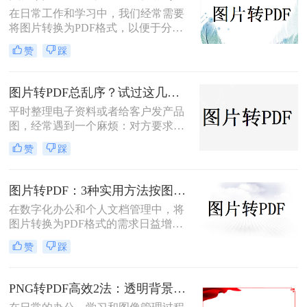
描件，一页一页转太磨人；还有些涉
在日常工作和学习中，我们经常需要
及隐私的文件，不敢随便往在线工具
将图片转换为PDF格式，以便于分
里传。
享、打印和存档。那么图片怎么转pdf
赞
踩
呢？本文将介绍三种常用的将图片转
换为PDF格式的方法，帮助您根据不
同的需求选择最合适的方式。
图片转PDF总乱序？试过这几个方法后顺手多了
平时整理电子资料或者给客户发产品
图，经常遇到一个麻烦：对方要求把
一堆零散的图片打包成一个完整的
赞
踩
PDF文件。如果一张张发过去，不仅
显得不专业，还容易漏掉或者顺序搞
混。很多朋友一搜“图片转pdf怎么
图片转PDF：3种实用方法按图片格式（JPG/PNG/BMP）选！
弄”，出来一堆复杂的教程，其实只
在数字化办公和个人文档管理中，将
要找对工具，这事儿非常简单。本文
图片转换为PDF格式的需求日益增
就按大家最常用的场景（在线免安
长。PDF（Portable Document
装、批量处理、手机自带功能）整理
赞
踩
Format）因其跨平台兼容性、不易变
了几个亲测好用的办法，帮你轻松搞
形的特点，广泛应用于文档保存和共
定格式转换的烦恼。
享。那么如何把图片转换成PDF呢？
PNG转PDF高效2法：透明背景保留和文件压缩设置！
本文将介绍几种实用的方法来帮助您