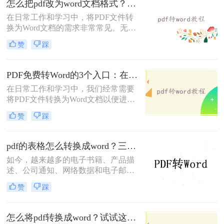
怎么把pdf改为word文档格式？给大家分享三种简单的转换方法！
在日常工作和学习中，将PDF文件转
换为Word文档的需求非常常见。无论
是为了编辑内容、重新排版还是与其
赞
踩
他工具兼容，掌握几种高效的转换方
法都是非常有用的。那么怎么把pdf改
为word文档格式呢？本文将介绍三种
PDF免费转Word的3个入口：在线、客户端、Word自带各有取舍！
将PDF转换为Word文档的方法。
在日常工作和学习中，我们经常需要
将PDF文件转换为Word文档以便进行
编辑和修改。那么怎样pdf免费转换成
赞
踩
word呢？本文将介绍三种免费将PDF
转换成Word的方法。
pdf的表格怎么转换成word？三个方法轻松搞定！
如今，越来越多的电子书籍、产品描
述、公司通知、网络数据和电子邮件
开始使用PDF格式文件。Adobe设计
赞
踩
PDF文件格式的目的是支持跨平台、
多媒体集成的信息出版和发布，特别
是对网络信息发布的支持。为了实现
怎么将pdf转换成word？试试这二种高效转换方法！
这一目标，PDF具有许多其他电子文