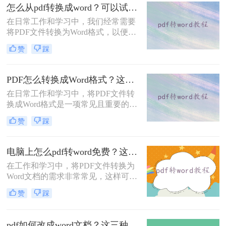
首选。那么如何把pdf转换为word呢？
怎么从pdf转换成word？可以试试这三个方法！
本文将介绍四种将PDF转换为Word的
在日常工作和学习中，我们经常需要
方法。
将PDF文件转换为Word格式，以便于
编辑和修改。那么怎么从pdf转换成
赞
踩
word呢？本文将介绍三种将PDF转换
为Word的方法，每种方法都有其特点
和适用场景，您可以根据自己的需求
PDF怎么转换成Word格式？这四种方法分享给你！
选择最合适的方式。
在日常工作和学习中，将PDF文件转
换成Word格式是一项常见且重要的任
务。Word文档因其编辑灵活性和兼容
赞
踩
性而广受欢迎，特别是在需要修改或
重新排版PDF内容时。那么PDF怎么
转换成Word格式呢？本文将介绍四种
电脑上怎么pdf转word免费？这三个方法分享给大家！
将PDF转换成Word格式的方法。
在工作和学习中，将PDF文件转换为
Word文档的需求非常常见，这样可以
方便地编辑和修改文档内容。那么电
赞
踩
脑上怎么PDF转Word免费呢？本文将
介绍三种免费的PDF转Word方法，帮
助您根据实际需求选择最合适的方
pdf如何改成word文档？这三种方法快来尝试下吧 ！