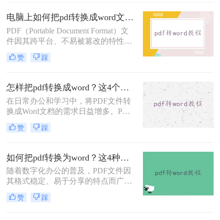
文将介绍三种将PDF转换为Word的高
效方法，帮助你轻松完成PDF到Word
电脑上如何把pdf转换成word文档？试试这三个实用方法！
的转换。
PDF（Portable Document Format）文
件因其跨平台、不易被篡改的特性而
广受欢迎，但在某些情况下，我们可
赞
踩
能需要将其转换为可编辑的Word文
档。那么电脑上如何把pdf转换成word
文档呢？本文将介绍三种在电脑上将
怎样把pdf转换成word？这4个转换方法快收藏起来！
PDF转换为Word文档的方法。
在日常办公和学习中，将PDF文件转
换成Word文档的需求日益增多。PDF
文件因其不易被编辑和修改的特性而
赞
踩
广受青睐，但在某些情况下，我们可
能需要将其转换为Word以便进行进一
步的编辑和修改。那么怎样把PDF转
如何把pdf转换为word？这4种转换方法快来看！
换成Word呢？本文将介绍四种将PDF
随着数字化办公的普及，PDF文件因
转换成Word的方法，旨在帮助用户快
其格式稳定、易于分享的特点而广泛
速、准确地完成PDF到Word的转换。
应用于各类文档的保存与传输。然
赞
踩
而，在需要对PDF文档进行编辑时，
将其转换成Word文档成为了许多人的