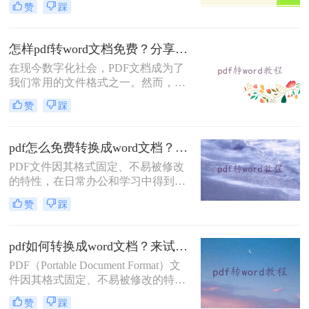
赞
踩
场景。然而，有时我们需要将PDF文
件转换为可编辑的Word文档格式，以
便进行修改、编辑或重新排版。那么
怎样pdf转word文档免费？分享三种简单易学的转换方法！
pdf如何转word文档格式呢？本文将介
在现今数字化社会，PDF文档成为了
绍三种将PDF转换为Word文档格式的
我们常用的文件格式之一。然而，有
方法。
时我们需要对PDF文档进行编辑或修
赞
踩
订，这时候将其转换为Word文档就尤
为重要。虽然市面上有很多转换工
具，但它们大多需要付费才能使用。
pdf怎么免费转换成word文档？这三个方法教你轻松搞定！
那么，怎样pdf转word文档免费呢？在
PDF文件因其格式固定、不易被修改
本文中，将向您详细介绍几种免费转
的特性，在日常办公和学习中得到了
换方法。
广泛应用。然而，有时我们需要对
赞
踩
PDF文件内容进行编辑或修改，这就
需要将PDF文件转换为可编辑的Word
文档。那么pdf怎么免费转换成word文
pdf如何转换成word文档？来试试这二个转换方法！
档呢？本文将介绍三种免费将PDF转
PDF（Portable Document Format）文
换为Word文档的方法。
件因其格式固定、不易被修改的特
点，在日常工作和学习中得到了广泛
赞
踩
应用。然而，在某些情况下，我们可