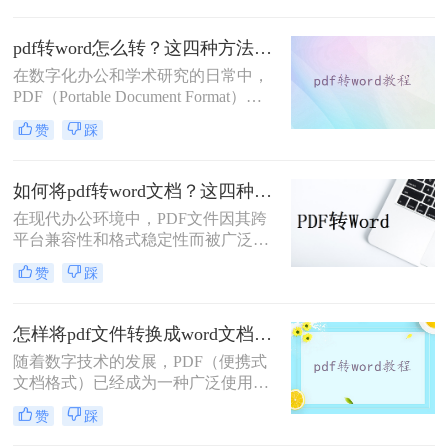
全性著称，但在灵活性方面却不及
Word文档。那么pdf格式如何转换成
pdf转word怎么转？这四种方法帮你轻松转换!
word文档格式呢？本文将介绍三种将
在数字化办公和学术研究的日常中，
PDF转换为Word文档格式的实用方
PDF（Portable Document Format）文
法，帮助您轻松应对这一需求。
档因其优秀的跨平台兼容性和格式稳
赞
踩
定性而广受欢迎。然而，当我们需要
编辑或修改PDF文件的内容时，往往
会发现Word文档更加便捷高效。因
如何将pdf转word文档？这四种方法教会你！
此，将PDF转换为Word文档成为了一
在现代办公环境中，PDF文件因其跨
项重要且常见的任务。那么pdf转word
平台兼容性和格式稳定性而被广泛使
怎么转呢？本文将详细介绍几种将
用。然而，在某些情况下，用户可能
PDF转换为Word文档的实用方法，帮
赞
踩
需要将PDF文件转换成Word文档，以
助您轻松应对这一挑战。
便进一步编辑文本或进行格式调整。
那么如何将pdf转word文档呢？本文将
怎样将pdf文件转换成word文档？这三种方法任你选择！
介绍几种常见的方法来实现这一转换
随着数字技术的发展，PDF（便携式
过程。
文档格式）已经成为一种广泛使用的
文件格式，用于共享文档而不改变其
赞
踩
外观。然而，在某些情况下，我们可
能需要将PDF文件转换为Word文档，