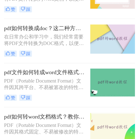
你有没有这个运气遇到了。给大家介
行编辑和修改。那么pdf转word文档怎
绍一下转转大师PDF转换器，不管是
赞
踩
么转换呢？本文将介绍三种常用的
在线转换格式还是客户端转换格式，
PDF转Word方法。
都是杠杠的哦，下面就来看看是怎么
pdf如何转换成doc？这二种方法轻易转换！
在日常办公和学习中，我们经常需要
将PDF文件转换为DOC格式，以便于
编辑和修改。那么pdf如何转换成doc
赞
踩
呢？本文将介绍两种常用的PDF转
DOC的方法，帮助您轻松完成PDF到
DOC的转换。
pdf文件如何转成word文件格式？来学习这2种转换方法！
PDF（Portable Document Format）文
件因其跨平台、不易被篡改的特性，
广泛应用于文件传输和存储。然而，
赞
踩
有时我们需要将PDF文件转换为Word
文档格式，以便进行编辑、修改或重
新排版。那么pdf文件如何转成word文
pdf如何转word文档格式？教你三种好用的转换方法！
件格式呢？本文将介绍两种将PDF转
PDF（Portable Document Format）文
换为Word文件格式的方法。
件因其格式固定、不易被修改的特
点，广泛应用于各种文档传输和存储