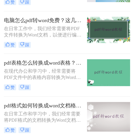
赞
踩
法可以实现这一目标。那么如何免费
PDF转换成word呢？本文将详细介绍
几种常用的免费PDF转Word的方法，
电脑怎么pdf转word免费？这几个转换方法快来看看！
帮助用户高效地完成转换工作。
在日常工作中，我们经常需要将PDF
文件转换为Word文档，以便进行编辑
或进一步处理。虽然市面上有许多专
赞
踩
业的软件和服务可以实现这一转换，
但并不是所有的工具都免费且易于使
用。那么电脑怎么pdf转word免费呢？
pdf表格怎么转换成word表格？这4种方法很常见！
本文将介绍三种在电脑上免费将PDF
在现代办公和学习中，经常需要将
转换为Word文档的方法。
PDF文件中的表格内容转换为Word表
格以便于编辑和修改。那么pdf表格怎
赞
踩
么转换成word表格呢？以下将详细介
绍几种将PDF表格转换成Word表格的
有效方法，帮助用户高效完成转换工
pdf格式如何转换成word文档格式？教你三个PDF转换方法！
作。
在日常工作和学习中，我们经常需要
将PDF格式的文档转换为Word文档格
式，以便进行编辑、修改或格式调
赞
踩
整。PDF虽然以其跨平台兼容性和安