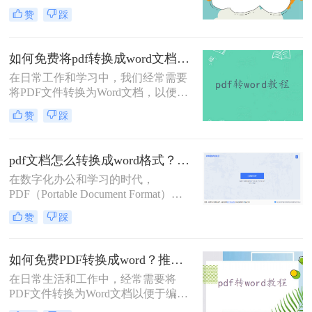
长。虽然有一些付费软件能够提供高
赞
踩
质量的转换效果，但对于一些用户来
说，寻找免费的方法也是很有吸引力
的。那么pdf怎么免费转换成word呢？
如何免费将pdf转换成word文档？分享两个实用转换方法！
以下是三种将PDF文件免费转换成
在日常工作和学习中，我们经常需要
Word文档的方法，让您无需付费即可
将PDF文件转换为Word文档，以便进
实现格式转换。
行编辑、修改或格式调整。虽然市面
赞
踩
上有许多专业的PDF转Word工具，但
并非所有人都愿意或需要为这一功能
付费。幸运的是，有许多免费的方法
pdf文档怎么转换成word格式？这4种转换方法快来看！
可以实现PDF到Word的转换。那么如
在数字化办公和学习的时代，
何免费将pdf转换成word文档呢？本文
PDF（Portable Document Format）因
将详细介绍几种免费将PDF转换成
其跨平台、保持文档原貌的特性而广
Word文档的方法，帮助用户轻松完成
赞
踩
受欢迎。然而，有时我们需要对PDF
转换任务。
文档进行编辑或修改，这时将其转换
为Word格式就显得尤为重要。那么
如何免费PDF转换成word？推荐3个实用转换方法！
pdf文档怎么转换成word格式呢？本文
在日常生活和工作中，经常需要将
将详细介绍几种将PDF文档转换成
PDF文件转换为Word文档以便于编辑
Word格式的方法，帮助用户轻松完成
和修改。幸运的是，有多种免费的方
转换工作。