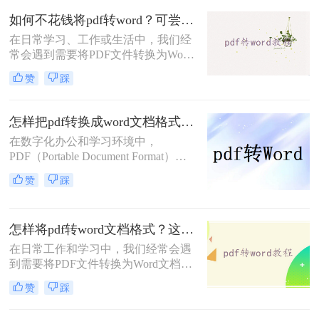
以便能够轻松地对其进行编辑。本文
如何不花钱将pdf转word？可尝试这4种方法！
将指导您怎样将pdf文件转换成word文
在日常学习、工作或生活中，我们经
档。
常会遇到需要将PDF文件转换为Word
文档的情况，以便进行编辑、修改或
赞
踩
格式调整。然而，市面上许多专业的
PDF转换工具都需要付费才能使用，
这对于预算有限的用户来说可能是一
怎样把pdf转换成word文档格式？这三种方法帮你轻松解决！
个不小的障碍。幸运的是，还有一些
在数字化办公和学习环境中，
免费且高效的方法可以帮助我们实现
PDF（Portable Document Format）因
PDF到Word的转换。那么如何不花钱
其跨平台兼容性和内容稳定性而广受
将pdf转word呢？本文将详细介绍几种
赞
踩
欢迎。然而，当需要编辑或修改PDF
不花钱将PDF转换为Word文档的实用
文档中的文本时，将其转换为Word文
方法。
档格式（如.doc或.docx）便成为了一
怎样将pdf转word文档格式？这4个方法让你轻松掌握!
个常见的需求。那么怎样把pdf转换成
word文档格式呢？本文将详细介绍几
在日常工作和学习中，我们经常会遇
种高效将PDF转换为Word文档的方
到需要将PDF文件转换为Word文档格
法，帮助您轻松应对这一挑战。
式的情况，以便进行编辑、修改或进
赞
踩
一步处理。PDF文件虽然具有良好的
跨平台兼容性和保护文档内容不被随