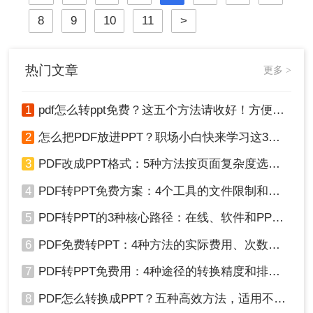
么pdf大文件如何转word呢？本文将详
8
9
10
11
>
细介绍几种将PDF大文件转换为Word
文档的方法，帮助您更高效地完成工
作。
热门文章
更多 >
1
pdf怎么转ppt免费？这五个方法请收好！方便又好用！
2
怎么把PDF放进PPT？职场小白快来学习这3种方法！
3
PDF改成PPT格式：5种方法按页面复杂度选择！
4
PDF转PPT免费方案：4个工具的文件限制和输出质量对比！
5
PDF转PPT的3种核心路径：在线、软件和PPT自带的适用范围！
6
PDF免费转PPT：4种方法的实际费用、次数限制和效果！
7
PDF转PPT免费用：4种途径的转换精度和排版保留能力对比！
8
PDF怎么转换成PPT？五种高效方法，适用不同场景全解析！