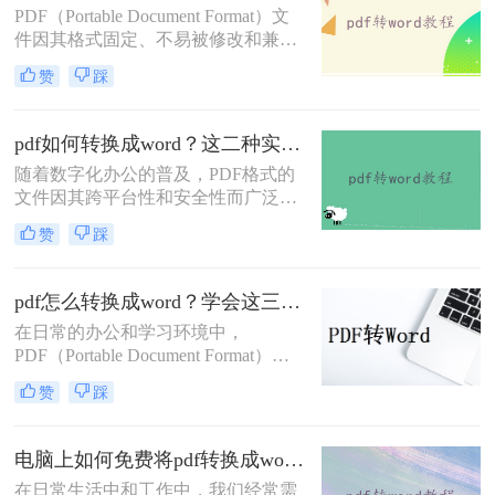
PDF（Portable Document Format）文
件格式无法比拟的优势。但是PDF却
件因其格式固定、不易被修改和兼容
不能直接编辑，因此需要pdf转word，
性强等特点，在文档传输和存储中得
那么pdf的表格怎么转换成word呢？下
赞
踩
到了广泛应用。然而，在某些情况
面就来看看吧。
下，我们可能需要将PDF文件转换为
Word文档，以便进行编辑和修改。那
pdf如何转换成word？这二种实用转换方法了解一下！
么怎么将pdf转换成word呢？本文将介
随着数字化办公的普及，PDF格式的
绍两种将PDF转换成Word的高效方
文件因其跨平台性和安全性而广泛应
法。
用。然而，有时我们需要将PDF文件
赞
踩
转换为Word文档，以便进行编辑、修
改或格式调整。那么pdf如何转换成
word呢？本文将详细介绍两种常见的
pdf怎么转换成word？学会这三种简单的方法，1分钟轻松搞定！
PDF转Word的方法，帮助您轻松应对
在日常的办公和学习环境中，
各种转换需求。
PDF（Portable Document Format）因
其跨平台兼容性和保持文档原貌的特
赞
踩
性而广受欢迎。然而，当我们需要对
PDF文档进行编辑或修改时，将其转
换为Word文档便成为了一个常见的需
电脑上如何免费将pdf转换成word？分享2种实用方法！
求。那么pdf怎么转换成word呢？本文
在日常生活中和工作中，我们经常需
将探讨几种将PDF转换成Word文档的