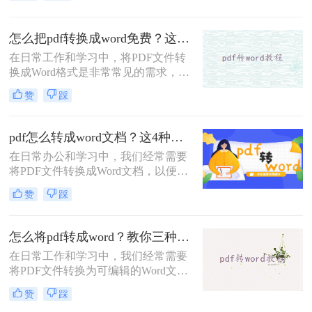
能需要将PDF文件转换成Word文档以
便于编辑和修改。那么pdf如何转换成
怎么把pdf转换成word免费？这3个方法可以一试！
word文档呢？本文将介绍两种将PDF
在日常工作和学习中，将PDF文件转
转换成Word文档的方法。
换成Word格式是非常常见的需求，尤
其是在需要编辑和修改文档内容时。
赞
踩
那么怎么把pdf转换成word免费呢？本
文将介绍三种免费且高效的方法，帮
助您轻松完成PDF到Word的转换。
pdf怎么转成word文档？这4种方法操作起来很简单！
在日常办公和学习中，我们经常需要
将PDF文件转换成Word文档，以便进
行编辑、修改或进一步处理。那么
赞
踩
PDF怎么转成Word文档呢？本文将介
绍四种将PDF转换成Word文档的高效
方法，帮助你轻松完成PDF到Word的
怎么将pdf转成word？教你三种方法转换！
转换。
在日常工作和学习中，我们经常需要
将PDF文件转换为可编辑的Word文
档，以便进行修改、编辑或进一步处
赞
踩
理。那么怎么将PDF转成Word呢？本