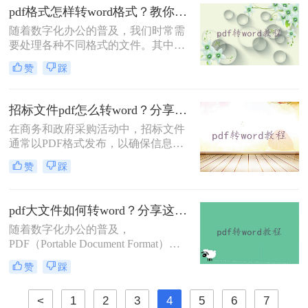
意修改的特点，但在需要频繁编辑或
pdf格式怎样转word格式？教你4种简单快速的方法！
调整文档内容时，Word文档则显得更
随着数字化办公的普及，我们时常需
为灵活和方便。那么怎样将pdf转word
要处理各种不同格式的文件。其中，
文档格式呢？以下将介绍四种将PDF
PDF（便携式文档格式）因其能在任
转换为Word文档格式的方法，帮助您
赞
踩
何设备上保持一致的版面而广受欢
轻松应对各种需求。
迎。然而，在编辑内容时，Word文档
通常更为便捷。因此，掌握将PDF文
招标文件pdf怎么转word？分享二个高效方法！
件转换为Word文档的方法，对于提高
在商务和政府采购活动中，招标文件
工作效率至关重要。那么pdf格式怎样
通常以PDF格式发布，以确保信息的
转word格式呢？本文将详细介绍几种
完整性和安全性。然而，对于需要编
将PDF转换为Word的有效方法。
赞
踩
辑、修改或重新排版招标文件的用户
来说，PDF格式可能显得不够灵活。
因此，将招标文件从PDF转换为Word
pdf大文件如何转word？分享这三种方法！
格式成为了一个常见的需求。本文将
随着数字化办公的普及，
为您详细介绍招标文件pdf怎么转word
PDF（Portable Document Format）和
的几种高效方法。
Word文档已成为我们日常工作中不可
赞
踩
或缺的文件格式。然而，在处理大型
PDF文件时，我们有时需要将其转换
<
1
2
3
4
5
6
7
为Word格式以便进行编辑和修改。那