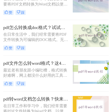
要将PDF文档转换为Word文档以便进
方法，帮助您轻松应对这一任务。
行编辑、修改或格式调整。那么电脑
赞
踩
上如何免费将pdf转换成word呢？本文
将介绍两种免费将PDF转换成Word的
方法。
pdf怎么转换成doc格式？试试这三种常见转换方法！
在日常生活中，我们经常需要将PDF
文件转换为可编辑的DOC格式。无论
是为了修改内容、复制文本还是进行
赞
踩
格式调整，掌握PDF转DOC的方法都
显得尤为重要。那么pdf怎么转换成
doc格式呢？本文将介绍三种常见的
pdf文件怎么转word格式？这4个方法让你轻松搞定！
PDF转DOC的方法。
最近老有朋友跟小编吐槽，格式转换
好难啊，网上都没什么好用的工具，
想要将一份PDF格式的文档转换成
赞
踩
Word文档，但是试过很多软件了，转
换出来的结果都是一般般，甚至还有
排版格式都乱了，文字也有出错的。
pdf转word文档怎么转换？快来试试这三种实用方法！
有没有好一点的pdf文件怎么转word格
在日常工作和学习中，我们经常需要
式软件呢？好软件当然是有的，就看
将PDF文件转换为Word文档，以便进