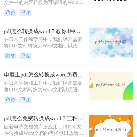
文件中的内容转换为可编辑的Word文
文件转换为Word文档的实用方法，帮
档，以便于修改或重新排版。幸运的
助您轻松应对这一需求。
赞
踩
是，随着技术的发展，现在有多种方
法可以帮助我们轻松实现这一目标。
那么pdf转word怎么转呢？本文将介绍
pdf怎么转换成word？教你4种实用转换方法！
三种常见的PDF转Word的方法，包括
在日常工作和学习中，我们经常需要
在线转换工具、使用Microsoft Office
将PDF文件转换为Word文档，以便进
以及专业软件转换。
行编辑、修改或格式调整。
赞
踩
PDF（Portable Document Format）因
其跨平台兼容性和内容稳定性而广受
欢迎，但Word文档则提供了更灵活的
电脑上pdf怎么转换成word免费？分享3种方法简单易学！
编辑功能。那么pdf怎么转换成word
在日常生活和工作中，我们经常需要
呢？本文将详细介绍几种将PDF转换
将PDF文档转换为Word文档以便进行
成Word的高效方法，帮助用户轻松应
编辑、修改或格式调整。尽管市面上
对这一需求。
赞
踩
有许多专业的转换软件，但也有一些
免费且实用的方法可以实现这一需
求。那么电脑上pdf怎么转换成word免
pdf怎么免费转换成word？三种方法任你选择！
费呢？以下是三种免费将PDF转换成
随着电子文档的广泛应用，将PDF文
Word的方法。
件转换成Word文档的需求也日益增