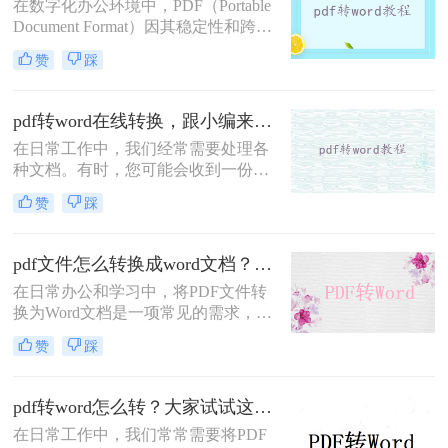
在数字化办公环境中，PDF（Portable
Document Format）因其稳定性和跨平
台兼容性而广泛应用。然而，当需要
赞
踩
编辑或修改PDF内容时，将其转换为
Word文档便成为了一种常见需求。那
么pdf怎么免费转word呢？本文将介绍
pdf转word在线转换，跟小编来学习吧
三种免费的PDF转Word方法。
在日常工作中，我们经常需要处理各
种文档。有时，您可能会收到一份
PDF格式的文件，但为了进一步编辑
赞
踩
或修改，您需要将其转换为Word格
式。幸运的是，随着互联网技术的发
展，现在有许多在线工具可以轻松实
pdf文件怎么转换成word文档？这4个好用的方法千万别错过！
现PDF到Word的转换，无需安装任何
在日常办公和学习中，将PDF文件转
软件。本文将向您介绍如何使用这些
换为Word文档是一项常见的需求，以
在线服务来完成转换，并提供一些选
便进行编辑、修改或格式调整。虽然
择在线转换工具时应考虑的因素。
赞
踩
PDF格式因其跨平台兼容性和内容稳
定性而广受欢迎，但在需要修改文本
内容时，Word文档提供了更大的灵活
pdf转word怎么转？大家试试这三种转换方法！
性和便利性。那么pdf文件怎么转换成
在日常工作中，我们常常需要将PDF
word文档呢？本文将介绍四种将PDF