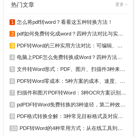
热门文章
更多 >
1
怎么将pdf转word？看看这五种转换方法！
2
pdf如何免费转化成word？四种方法对比与实操指南（附详细表格）
3
PDF转Word的三种实用方法对比：可编辑、保格式、避风险！
4
电脑上PDF怎么免费转换成Word？四种方法对比与实操指南（附详细表格）!
5
文件转Word形式：PDF、图片、扫描件3种来源分别怎么处理！
6
PDF转Word零成本：5种方案的成本、速度、精度对比！
7
扫描件和图片PDF转Word：3种OCR方案识别率实测！
8
pdPDF转Word免费转换的3种途径，第二种效率最高！
9
PDF格式转换全解：3种常见目标格式及对应操作方法！
10
PDF转Word的4种常用方式：从在线工具到桌面软件全梳理！