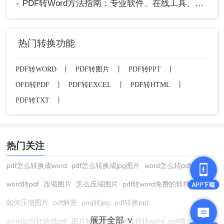
PDF转Word方法指南：专业软件、在线工具、Word内置与改后缀名4种方案对比！
●
热门转换功能
PDF转WORD
丨
PDF转图片
丨
PDF转PPT
丨
OFD转PDF
丨
PDF转EXCEL
丨
PDF转HTML
丨
PDF转TXT
丨
热门关注
pdf怎么转换成word
pdf怎么转换成jpg图片
word怎么转pdf
word转pdf
压缩图片
怎么压缩图片
pdf转word免费的软件
如何压缩图片
pdf解密
png转jpg
pdf转换ppt
展开全部 ∨
word如何转换成pdf
图片转换格式
pdf如何转word
pdf格式转换