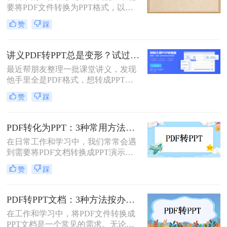
要将PDF文件转换为PPT格式，以便
适的方式。
进行演示或编辑。PDF文件以其固定
赞
踩
格式和跨平台的优势而广受欢迎，但
PPT文件则提供了更强大的编辑功能
和动态展示效果。那么pdf转ppt怎么
讲义PDF转PPT总是变形？试过这几个办法真管用！
操作呢？本文将介绍五种将PDF转换
最近帮朋友整理一批课堂讲义，发现
为PPT的方法，帮助您轻松完成这一
他手里全是PDF格式，想转成PPT讲
任务。
课用，结果试了好几个工具，不是字
赞
踩
体乱码就是排版错位，气得他差点把
电脑摔了。其实“讲义类型的pdf怎么
转ppt”这个问题，说到底要看你的
PDF转化为PPT：3种常用方法在不同PPT版本下的兼容性！
PDF是纯文字扫描件、带复杂表格的
在日常工作和学习中，我们常常会遇
课件，还是带大量图片的教案——不
到需要将PDF文档转换成PPT演示文
同情况方法完全不同。下面我按实际
稿的情况。无论是为了更好地展示信
使用场景，把试过好用的几个方法整
赞
踩
息，还是为了方便编辑，掌握如何进
理出来，不吹不黑，优缺点都说明
行这种转换都是非常有用的技能。那
白。
么怎么将pdf转化为ppt呢？本文将介
PDF转PPT文档：3种方法按办公场景（汇报/教学/合同）选择！
绍三种常用的方法来实现PDF到PPT
在工作和学习中，将PDF文件转换成
的转换。
PPT文档是一个常见的需求。无论是