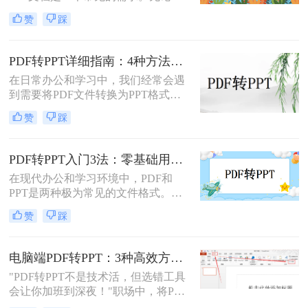
为了制作演示文稿、提取内容还是重
赞
踩
新排版，掌握几种有效的转换方法都
是非常有用的。那么pdf如何转换成
ppt文档呢？本文将介绍三种常用的
PDF转PPT详细指南：4种方法的参数配置和输出效果调优！
PDF转PPT的方法，帮助您轻松完成
在日常办公和学习中，我们经常会遇
PDF到PPT的转换。
到需要将PDF文件转换为PPT格式的
情况。无论是为了便于演示还是进一
赞
踩
步编辑，掌握有效的转换方法都是必
要的。那么如何将pdf转换成ppt呢？
本文将详细介绍几种常用的方法。
PDF转PPT入门3法：零基础用户的操作要点和注意事项！
在现代办公和学习环境中，PDF和
PPT是两种极为常见的文件格式。
PDF因其固定格式的特点而受到广泛
赞
踩
欢迎，尤其适合用于合同、学术论文
等需要保持原始内容不变的文档。然
而，当这些静态内容需要被进一步编
电脑端PDF转PPT：3种高效方法的操作步骤和格式保留设置！
辑或在公共场合展示时，将其转换为
"PDF转PPT不是技术活，但选错工具
PPT格式成为了一种常见的需求。那
会让你加班到深夜！"职场中，将PDF
么PDF如何转为PPT呢？本文将详细
报告一键转化为PPT演示文稿是高频