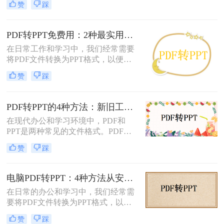
介绍三种将PDF转换为PPT的方法，
赞
踩
刚需。然而，90%的办公族曾陷入“转
帮助您根据自己的实际需求选择最合
换后格式错乱、文本缺失、反复返
适的方式。
工”的泥潭——这不是能力问题，而
PDF转PPT免费用：2种最实用的操作路径和避坑要点！
是工具选择的致命陷阱。那么怎么在
在日常工作和学习中，我们经常需要
电脑上把pdf转换成ppt呢？作为深耕
将PDF文件转换为PPT格式，以便进
电脑办公软件测评8年的博主，我亲
行演示或编辑。那么怎么把pdf转换成
测30+工具，今天聚焦精准高效的转
赞
踩
ppt免费呢？本文将介绍两种免费将
换方案，帮你避开99%的坑。拒绝低
PDF转换成PPT的方法，帮助您高效
效，只讲真干货。
完成转换任务。
PDF转PPT的4种方法：新旧工具对比，哪个更适合批量转换！
在现代办公和学习环境中，PDF和
PPT是两种常见的文件格式。PDF文
件因其跨平台性和不易修改性而广受
赞
踩
欢迎，而PPT则因其强大的演示功能
而备受青睐。然而，有时我们可能需
要将PDF文件转换为PPT格式，以便
电脑PDF转PPT：4种方法从安装到输出的完整对比！
进行编辑、修改或演示。那么pdf怎么
在日常的办公和学习中，我们经常需
转换成ppt呢？本文将详细介绍几种将
要将PDF文件转换为PPT格式，以便
PDF转换为PPT的方法，帮助您轻松
更好地进行演示和编辑。那么电脑如
实现文件格式的转换。
赞
踩
何PDF转PPT呢？以下介绍四种常见