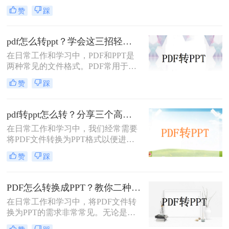
中常遇到的需求，特别是当需要将
赞
踩
PDF中的内容进行编辑、演示或分享
时。那么PDF如何转换成PPT呢？本
文将介绍三种常用的PDF转PPT的方
pdf怎么转ppt？学会这三招轻松搞定转换！
法。
在日常工作和学习中，PDF和PPT是
两种常见的文件格式。PDF常用于文
档的查看和分享，而PPT则更多地用
赞
踩
于制作演示文稿和进行演讲。有时，
您可能希望将PDF文件转换为PPT格
式，以便进行编辑、修改或展示。那
pdf转ppt怎么转？分享三个高效转换方法！
么pdf怎么转ppt呢？本文将介绍三种
在日常工作和学习中，我们经常需要
将PDF转换为PPT的方法：使用专业
将PDF文件转换为PPT格式以便进行
的PDF转PPT软件、利用在线转换工
演示或编辑。那么pdf转ppt怎么转
具，以及手动复制粘贴内容。
赞
踩
呢？以下将介绍三种常用的pdf转ppt
的方法，帮助您轻松实现文件格式的
转换。
PDF怎么转换成PPT？教你二种转换方法！
在日常工作和学习中，将PDF文件转
换为PPT的需求非常常见。无论是为
了方便展示、编辑还是进一步处理，