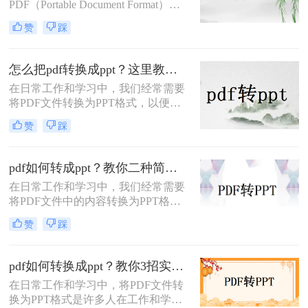
PDF（Portable Document Format）因
换为PPT的高效方法，帮助您轻松完
其出色的跨平台兼容性和保持文档格
成格式转换。
赞
踩
式不变的能力而广受欢迎。然而，在
某些情况下，我们可能需要将PDF文
件中的内容转换成PPT（PowerPoint
怎么把pdf转换成ppt？这里教你这四种方法！
Presentation）格式，以便进行演示或
在日常工作和学习中，我们经常需要
进一步编辑。那么pdf文件如何转ppt
将PDF文件转换为PPT格式，以便更
格式呢？本文将详细介绍几种将PDF
好地进行演示和编辑。那么怎么把
文件转换为PPT格式的有效方法，帮
赞
踩
PDF转换成PPT呢？以下将介绍三种
助您轻松应对这一需求。
常用的转换方法，帮助您轻松实现
PDF到PPT的转换。
pdf如何转成ppt？教你二种简单实用的转换方法!
在日常工作和学习中，我们经常需要
将PDF文件中的内容转换为PPT格
式，以便于演示和分享。那么PDF如
赞
踩
何转成PPT呢？以下是两种常用的方
法，帮助您轻松实现PDF到PPT的转
换。
pdf如何转换成ppt？教你3招实用方法轻松搞定！
在日常工作和学习中，将PDF文件转
换为PPT格式是许多人在工作和学习