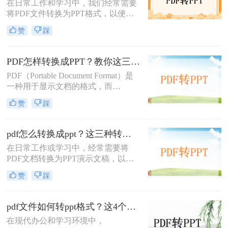
在日常工作和学习中，我们经常需要
将PDF文件转换为PPT格式，以便进
行演示或编辑。那么pdf怎么转ppt免
赞
踩
费呢？虽然市面上有许多付费的转换
工具，但本文将介绍五种免费的PDF
转PPT方法，帮助你轻松实现文件格
PDF怎样转换成PPT？教你这三种转换方法！
式的转换。
PDF（Portable Document Format）是
一种用于显示文档的格式，而
PPT（PowerPoint）是一种用于演示的
赞
踩
文件格式。PDF文件常用于保存文档
的完整格式，但有时我们需要将PDF
文件转换为PPT格式以便于制作演示
pdf怎么转换成ppt？这三种转换方法分享给你!！
文稿。那么PDF怎样转换成PPT呢？
在日常工作或学习中，经常需要将
在本文中，我们将介绍三种方法，以
PDF文档转换为PPT演示文稿，以便
帮助您将PDF文件转换为PPT文件。
于更好地展示和编辑内容。
赞
踩
PDF（Portable Document Format）因
其格式稳定、兼容性强而被广泛应
用，但PPT（PowerPoint）则因其动态
pdf文件如何转ppt格式？这4个方法请收好！方便又好用！
演示功能而备受青睐。那么pdf怎么转
在现代办公和学习环境中，
换成ppt呢？本文将介绍三种将PDF转