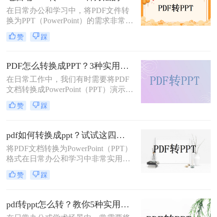
在日常办公和学习中，将PDF文件转
换为PPT（PowerPoint）的需求非常普
遍。无论是为了制作演示文稿、分享
赞
踩
资料还是教学用途，掌握高效的PDF
转PPT方法都是非常重要的。那么电
脑pdf如何转化为ppt呢？本文将详细
PDF怎么转换成PPT？3种实用方法详解！
介绍五种将PDF转换成PPT的方法，
在日常工作中，我们有时需要将PDF
帮助您轻松应对各种需求。
文档转换成PowerPoint（PPT）演示文
稿以方便展示或编辑。那么PDF怎么
赞
踩
转换成PPT呢？本文将介绍几种实现
这一目标的方法。
pdf如何转换成ppt？试试这四种常用方法！
将PDF文档转换为PowerPoint（PPT）
格式在日常办公和学习中非常实用，
特别是在需要对内容进行编辑或演示
赞
踩
时。那么pdf如何转换成ppt呢？本文
将介绍几种常见的转换方法。
pdf转ppt怎么转？教你5种实用的方法！