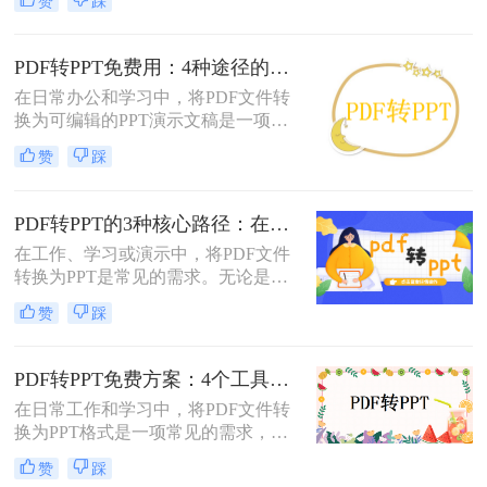
赞
踩
掌握几种高效的PDF转PPT方法都是
非常有用的。那么PDF怎么转换成
PPT呢？本文将详细介绍两种常见的
PDF转PPT免费用：4种途径的转换精度和排版保留能力对比！
PDF转PPT方法，帮助用户轻松完成
在日常办公和学习中，将PDF文件转
文件格式转换。
换为可编辑的PPT演示文稿是一项高
频需求。无论是需要修改过时的课
赞
踩
件、提取报告中的数据制作新方案，
还是将会议资料转化为演示文稿，快
速且免费地完成格式转换都能极大提
PDF转PPT的3种核心路径：在线、软件和PPT自带的适用范围！
升工作效率。那么如何免费把pdf转成
在工作、学习或演示中，将PDF文件
PPT呢？
转换为PPT是常见的需求。无论是整
合报告、课件，还是优化文档展示，
赞
踩
都需要一种高效且保留原格式的方
法。那么pdf怎么转换成ppt呢？以下
是几种常用方法的详细解析，帮助你
PDF转PPT免费方案：4个工具的文件限制和输出质量对比！
快速上手。
在日常工作和学习中，将PDF文件转
换为PPT格式是一项常见的需求，以
便更好地进行演示和分享。虽然市面
赞
踩
上有许多专业的转换软件和服务，但