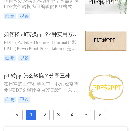
在日常办公或学术场景中，常需要将
PDF文件转换为可编辑的PPT格式。
那么pdf转ppt怎么转呢？本文整理了5
赞
踩
种主流方法，从工具选择到操作细节
逐一解析，助你快速完成格式转换。
如何将pdf转换ppt？4种实用方法解析！
PDF（Portable Document Format）和
PPT（PowerPoint Presentation）是两
种常见的文件格式，分别用于文档存
赞
踩
储和演示文稿制作。在某些情况下，
我们可能需要将PDF转换为PPT格
式，以便在演示文稿中使用或进行进
pdf转ppt怎么转换？分享三种高效常用转换方法！
一步编辑。那么如何将pdf转换ppt
在日常的工作和学习中，我们经常需
呢？本文将详细介绍几种将PDF转换
要将PDF文档转换为PPT课件，以便
为PPT的方法，帮助您高效地完成这
于演示和分享。那么pdf转ppt怎么转
一任务。
赞
踩
换呢？本文将介绍三种将PDF转换为
PPT的高效方法，帮助您轻松完成转
<
1
2
3
4
5
>
换任务。