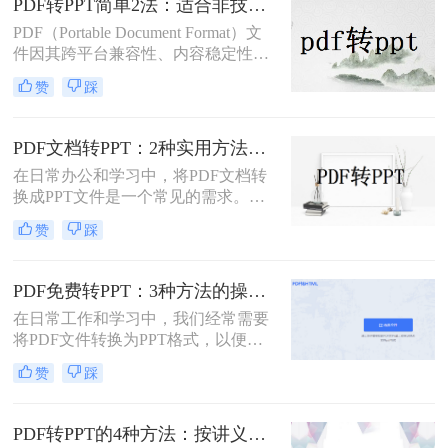
PDF转PPT简单2法：适合非技术用户的快速操作流程！
助您高效完成转换。
PDF（Portable Document Format）文
件因其跨平台兼容性、内容稳定性和
不易被篡改的特性，在文档分享、存
赞
踩
档和打印中得到了广泛应用。然而，
有时我们需要将PDF中的内容转换为
PPT（PowerPoint）格式，以便进行演
PDF文档转PPT：2种实用方法的关键参数和输出对比！
示、编辑或团队协作。那么PDF怎么
在日常办公和学习中，将PDF文档转
转换成PPT呢？本文将介绍两种将
换成PPT文件是一个常见的需求。
PDF转换成PPT的方法。
PDF文件因其跨平台性和格式稳定性
赞
踩
而广受欢迎，但在某些情况下，我们
可能需要将其内容转换为PPT格式，
以便进行演示、分享或编辑。那么pdf
PDF免费转PPT：3种方法的操作步骤和常见报错处理!
文档如何转化成ppt呢？本文将介绍两
在日常工作和学习中，我们经常需要
种将PDF文档转化成PPT的实用方
将PDF文件转换为PPT格式，以便进
法。
行演示和分享。那么如何免费将pdf转
赞
踩
换成PPT呢？本文将介绍三种免费将
PDF转换成PPT的方法。
PDF转PPT的4种方法：按讲义、合同、报告3种文件类型选！