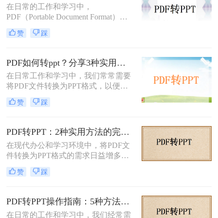
在日常的工作和学习中，
PDF（Portable Document Format）因
其格式稳定、跨平台兼容等优点而广
赞
踩
泛应用。然而，在某些场合下，我们
可能需要将PDF中的内容转换为
PPT（PowerPoint）格式，以便进行演
PDF如何转ppt？分享3种实用的压缩方法！
示或编辑。虽然PDF到PPT的转换可
在日常工作和学习中，我们常常需要
能不如其他格式转换那样直接，但通
将PDF文件转换为PPT格式，以便进
过一些方法和工具，我们仍然可以实
行演示或进一步编辑。PDF文件以其
现这一目的。本文将详细介绍怎么把
赞
踩
固定格式和跨平台的优势而广受欢
pdf转换成ppt的几种方法，以及相关
迎，但PPT文件则提供了更强大的编
的实用技巧。
辑功能和动态展示效果。那么PDF如
PDF转PPT：2种实用方法的完整操作流程和格式保留对比！
何转PPT呢？本文将介绍三种将PDF
在现代办公和学习环境中，将PDF文
转换为PPT的方法，帮助您轻松完成
件转换为PPT格式的需求日益增多。
这一任务。
无论是为了更方便地编辑内容，还是
赞
踩
为了在演示文稿中更好地展示信息，
PDF转PPT都是一项非常实用的技
能。那么如何把PDF转换成PPT呢？
PDF转PPT操作指南：5种方法的具体操作流程和参数设置！
本文将介绍两种高效的PDF转PPT方
在日常的工作和学习中，我们经常需
法，帮助您根据自己的需求选择最合