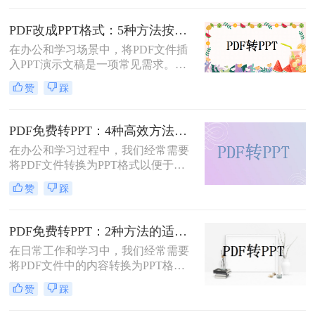
并非所有用户都愿意或需要为此付
费。那么pdf如何免费转换ppt呢？以
PDF改成PPT格式：5种方法按页面复杂度选择！
下将介绍四种免费将PDF转换为PPT
在办公和学习场景中，将PDF文件插
的方法，帮助用户轻松实现格式转
入PPT演示文稿是一项常见需求。无
换。
论是展示报告、图表，还是分享文档
赞
踩
内容，合理选择插入方法能显著提升
演示的专业性和效率。那么PDF怎么
改成PPT呢？以下是五种常用方法的
PDF免费转PPT：4种高效方法的速度、精度和文件限制实测！
详细说明，帮助您根据需求高效完成
在办公和学习过程中，我们经常需要
文档整合。
将PDF文件转换为PPT格式以便于演
示或编辑。那么怎么免费把pdf转换成
赞
踩
ppt呢？本文将详细介绍几种免费的方
法来实现这一目标。
PDF免费转PPT：2种方法的适用场景和操作差异！
在日常工作和学习中，我们经常需要
将PDF文件中的内容转换为PPT格
式，以便于演示和分享。那么PDF如
赞
踩
何转化为PPT免费呢？以下是两种免
费的方法，帮助您轻松实现PDF到