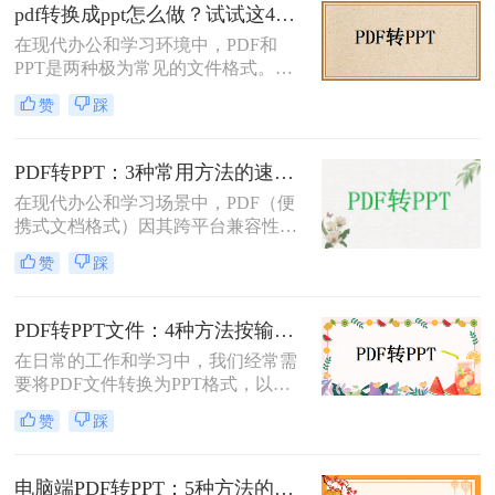
介绍三种不需要花钱就能将PDF转换
pdf转换成ppt怎么做？试试这4个转换方法！
成PPT的方法。
在现代办公和学习环境中，PDF和
PPT是两种极为常见的文件格式。
PDF文件因其出色的稳定性和兼容性
赞
踩
而被广泛用于文档分享和存储，而
PPT则因其强大的演示功能而备受青
睐。然而，有时我们需要将PDF转换
PDF转PPT：3种常用方法的速度对比和适用文件类型！
为PPT以便进行编辑和演示。那么pdf
在现代办公和学习场景中，PDF（便
转换成ppt怎么做呢？本文将详细介绍
携式文档格式）因其跨平台兼容性和
几种将PDF转换为PPT的方法。
内容稳定性而广泛使用。然而，在某
赞
踩
些情况下，我们可能需要将PDF文件
转换为PPT（PowerPoint演示文稿），
以便于编辑、演示或分享。那么PDF
PDF转PPT文件：4种方法按输出格式（pptx/ppt）和页数选择!
如何转ppt呢？本文将详细介绍几种常
在日常的工作和学习中，我们经常需
用的PDF转PPT的方法。
要将PDF文件转换为PPT格式，以便
进行演示或编辑。那么如何将pdf转换
赞
踩
成ppt文件呢？本文将介绍四种常用的
PDF转PPT方法。
电脑端PDF转PPT：5种方法的安装配置和操作差异！