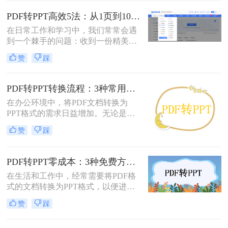
PowerPoint（PPT）文件。可能是为了
修改内容、调整逻辑，或是直接用于
PDF转PPT高效5法：从1页到100页，方法选择差异很大！
会议汇报。然而，由于PDF格式本身
在日常工作和学习中，我们常常会遇
是为了稳定显示而非编辑而设计的，
到一个棘手的问题：收到一份精美的
这项转换工作常常伴随着格式错乱、
PDF文件，却需要将其内容用于自己
排版混乱、图片丢失等“车祸现场”。
赞
踩
的PPT演示文稿中。PDF因其格式固
定、易于传输和打印而广受欢迎，但
它“只读”的特性也使其内容难以直接
PDF转PPT转换流程：3种常用方法的速度和精度对比！
编辑和复用。此时，将PDF转换为可
在办公环境中，将PDF文档转换为
编辑的PPT就成了一个刚性需求。
PPT格式的需求日益增加。无论是为
了更好地展示信息，还是为了便于编
赞
踩
辑内容，掌握几种有效的PDF转PPT
方法都是非常有用的。那么pdf转ppt
怎么转换呢？本文将介绍三种常用的
PDF转PPT零成本：3种免费方案的实际效果和隐藏限制！
方法来实现这一转换。
在生活和工作中，经常需要将PDF格
式的文档转换为PPT格式，以便进行
演示和讲解。然而，一些专业的PDF
赞
踩
转PPT软件可能需要付费购买。那么
怎么不花钱把pdf转成ppt呢？本文将