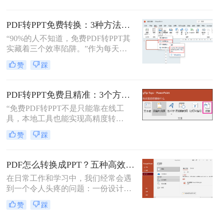
的PDF转PPT的方法。
PDF转PPT免费转换：3种方法的隐藏功能和效率差异！
“90%的人不知道，免费PDF转PPT其
实藏着三个效率陷阱。”作为每天处
理20+份文档的办公博主，我见过太
赞
踩
多人被“免费转换”的噱头坑过——要
么表格错位到需要手动重排两小时，
要么扫描版PDF转完还是图片格式，
PDF转PPT免费且精准：3个方法的转换精度和避坑指南！
更有甚者因为文件包含商业数据，转
“免费PDF转PPT不是只能靠在线工
换后收到平台的“付费解锁”勒索邮
具，本地工具也能实现高精度转
件。
换”在职场办公与自媒体创作中，将
赞
踩
PDF格式的报告、课件、素材转为可
编辑的PPT，是提升工作效率的高频
需求。但多数人在寻找免费转换方法
PDF怎么转换成PPT？五种高效方法，适用不同场景全解析！
时，要么遭遇操作繁琐的困境，要么
在日常工作和学习中，我们经常会遇
面临转换后格式错乱、信息丢失的问
到一个令人头疼的问题：一份设计精
题，甚至担心文件隐私泄露
美、内容详实的PDF文档，需要被转
赞
踩
换为可编辑、可演示的