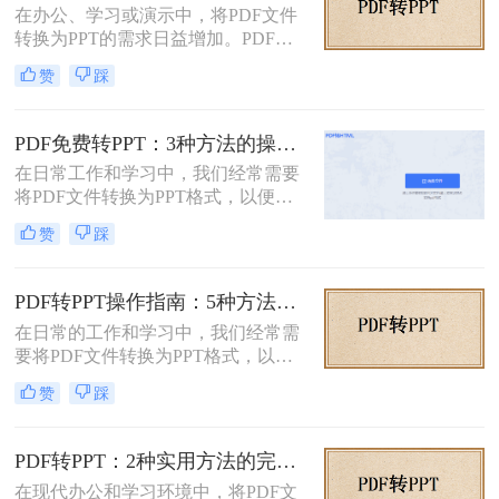
在办公、学习或演示中，将PDF文件
转换为PPT的方法，帮助您轻松完成
转换为PPT的需求日益增加。PDF格
这一任务。
式虽然适合文档共享，但若需编辑或
赞
踩
重新排版内容，转换为PPT会更灵
活。那么文件pdf怎么转换成ppt呢？
本文将介绍几种简单实用的方法，帮
PDF免费转PPT：3种方法的操作步骤和常见报错处理!
助您高效完成转换。
在日常工作和学习中，我们经常需要
将PDF文件转换为PPT格式，以便进
行演示和分享。那么如何免费将pdf转
赞
踩
换成PPT呢？本文将介绍三种免费将
PDF转换成PPT的方法。
PDF转PPT操作指南：5种方法的具体操作流程和参数设置！
在日常的工作和学习中，我们经常需
要将PDF文件转换为PPT格式，以便
进行演示或编辑。PDF文件以其固定
赞
踩
格式和跨平台的优势而广受欢迎，但
PPT文件则提供了更强大的编辑功能
和动态展示效果。那么pdf转ppt怎么
PDF转PPT：2种实用方法的完整操作流程和格式保留对比！
操作呢？本文将介绍五种将PDF转换
在现代办公和学习环境中，将PDF文
为PPT的方法，帮助您轻松完成这一