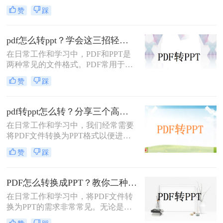
式，以便于演示和分享。那么PDF如
赞
踩
何转成PPT呢？以下是两种常用的方
法，帮助您轻松实现PDF到PPT的转
换。
pdf怎么转ppt？学会这三招轻松搞定转换！
在日常工作和学习中，PDF和PPT是
两种常见的文件格式。PDF常用于文
档的查看和分享，而PPT则更多地用
赞
踩
于制作演示文稿和进行演讲。有时，
您可能希望将PDF文件转换为PPT格
式，以便进行编辑、修改或展示。那
pdf转ppt怎么转？分享三个高效转换方法！
么pdf怎么转ppt呢？本文将介绍三种
在日常工作和学习中，我们经常需要
将PDF转换为PPT的方法：使用专业
将PDF文件转换为PPT格式以便进行
的PDF转PPT软件、利用在线转换工
演示或编辑。那么pdf转ppt怎么转
具，以及手动复制粘贴内容。
赞
踩
呢？以下将介绍三种常用的pdf转ppt
的方法，帮助您轻松实现文件格式的
转换。
PDF怎么转换成PPT？教你二种转换方法！
在日常工作和学习中，将PDF文件转
换为PPT的需求非常常见。无论是为
了方便展示、编辑还是进一步处理，