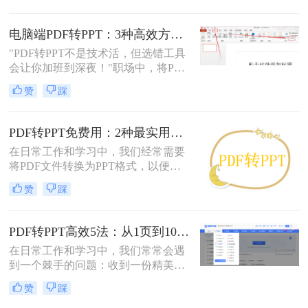
等需要保持原始内容不变的文档。然
而，当这些静态内容需要被进一步编
电脑端PDF转PPT：3种高效方法的操作步骤和格式保留设置！
辑或在公共场合展示时，将其转换为
"PDF转PPT不是技术活，但选错工具
PPT格式成为了一种常见的需求。那
会让你加班到深夜！"职场中，将PDF
么PDF如何转为PPT呢？本文将详细
报告一键转化为PPT演示文稿是高频
介绍三种将PDF转换为PPT的方法，
赞
踩
刚需。然而，90%的办公族曾陷入“转
帮助您根据自己的实际需求选择最合
换后格式错乱、文本缺失、反复返
适的方式。
工”的泥潭——这不是能力问题，而
PDF转PPT免费用：2种最实用的操作路径和避坑要点！
是工具选择的致命陷阱。那么怎么在
在日常工作和学习中，我们经常需要
电脑上把pdf转换成ppt呢？作为深耕
将PDF文件转换为PPT格式，以便进
电脑办公软件测评8年的博主，我亲
行演示或编辑。那么怎么把pdf转换成
测30+工具，今天聚焦精准高效的转
赞
踩
ppt免费呢？本文将介绍两种免费将
换方案，帮你避开99%的坑。拒绝低
PDF转换成PPT的方法，帮助您高效
效，只讲真干货。
完成转换任务。
PDF转PPT高效5法：从1页到100页，方法选择差异很大！
在日常工作和学习中，我们常常会遇
到一个棘手的问题：收到一份精美的
PDF文件，却需要将其内容用于自己
赞
踩
的PPT演示文稿中。PDF因其格式固