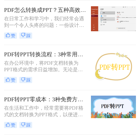
定、易于传输和打印而广受欢迎，但
它“只读”的特性也使其内容难以直接
PDF怎么转换成PPT？五种高效方法，适用不同场景全解析！
编辑和复用。此时，将PDF转换为可
在日常工作和学习中，我们经常会遇
编辑的PPT就成了一个刚性需求。
到一个令人头疼的问题：一份设计精
美、内容详实的PDF文档，需要被转
赞
踩
换为可编辑、可演示的
PowerPoint（PPT）文件。可能是为了
修改内容、调整逻辑，或是直接用于
PDF转PPT转换流程：3种常用方法的速度和精度对比！
会议汇报。然而，由于PDF格式本身
在办公环境中，将PDF文档转换为
是为了稳定显示而非编辑而设计的，
PPT格式的需求日益增加。无论是为
这项转换工作常常伴随着格式错乱、
了更好地展示信息，还是为了便于编
排版混乱、图片丢失等“车祸现场”。
赞
踩
辑内容，掌握几种有效的PDF转PPT
方法都是非常有用的。那么pdf转ppt
怎么转换呢？本文将介绍三种常用的
PDF转PPT零成本：3种免费方案的实际效果和隐藏限制！
方法来实现这一转换。
在生活和工作中，经常需要将PDF格
式的文档转换为PPT格式，以便进行
演示和讲解。然而，一些专业的PDF
赞
踩
转PPT软件可能需要付费购买。那么
怎么不花钱把pdf转成ppt呢？本文将