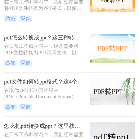
在日常工作和学习中，我们经常需要
将PDF文件转换为PPT格式，以便进
行演示或编辑。那么pdf怎么转ppt免
赞
踩
费呢？虽然市面上有许多付费的转换
工具，但本文将介绍五种免费的PDF
转PPT方法，帮助你轻松实现文件格
pdf怎么转换成ppt？这三种转换方法分享给你!！
式的转换。
在日常工作或学习中，经常需要将
PDF文档转换为PPT演示文稿，以便
于更好地展示和编辑内容。
赞
踩
PDF（Portable Document Format）因
其格式稳定、兼容性强而被广泛应
用，但PPT（PowerPoint）则因其动态
pdf文件如何转ppt格式？这4个方法请收好！方便又好用！
演示功能而备受青睐。那么pdf怎么转
在现代办公和学习环境中，
换成ppt呢？本文将介绍三种将PDF转
PDF（Portable Document Format）因
换为PPT的高效方法，帮助您轻松完
其出色的跨平台兼容性和保持文档格
成格式转换。
赞
踩
式不变的能力而广受欢迎。然而，在
某些情况下，我们可能需要将PDF文
件中的内容转换成PPT（PowerPoint
怎么把pdf转换成ppt？这里教你这四种方法！
Presentation）格式，以便进行演示或
在日常工作和学习中，我们经常需要
进一步编辑。那么pdf文件如何转ppt