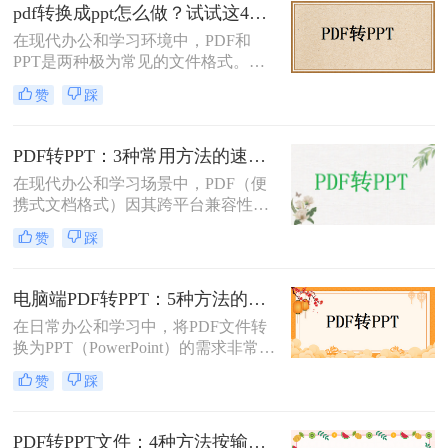
介绍三种不需要花钱就能将PDF转换
pdf转换成ppt怎么做？试试这4个转换方法！
成PPT的方法。
在现代办公和学习环境中，PDF和
PPT是两种极为常见的文件格式。
PDF文件因其出色的稳定性和兼容性
赞
踩
而被广泛用于文档分享和存储，而
PPT则因其强大的演示功能而备受青
睐。然而，有时我们需要将PDF转换
PDF转PPT：3种常用方法的速度对比和适用文件类型！
为PPT以便进行编辑和演示。那么pdf
在现代办公和学习场景中，PDF（便
转换成ppt怎么做呢？本文将详细介绍
携式文档格式）因其跨平台兼容性和
几种将PDF转换为PPT的方法。
内容稳定性而广泛使用。然而，在某
赞
踩
些情况下，我们可能需要将PDF文件
转换为PPT（PowerPoint演示文稿），
以便于编辑、演示或分享。那么PDF
电脑端PDF转PPT：5种方法的安装配置和操作差异！
如何转ppt呢？本文将详细介绍几种常
在日常办公和学习中，将PDF文件转
用的PDF转PPT的方法。
换为PPT（PowerPoint）的需求非常普
遍。无论是为了制作演示文稿、分享
赞
踩
资料还是教学用途，掌握高效的PDF
转PPT方法都是非常重要的。那么电
脑pdf如何转化为ppt呢？本文将详细
PDF转PPT文件：4种方法按输出格式（pptx/ppt）和页数选择!