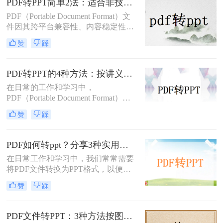
PDF转PPT简单2法：适合非技术用户的快速操作流程！
文档如何转化成ppt呢？本文将介绍两
PDF（Portable Document Format）文
种将PDF文档转化成PPT的实用方
件因其跨平台兼容性、内容稳定性和
法。
不易被篡改的特性，在文档分享、存
赞
踩
档和打印中得到了广泛应用。然而，
有时我们需要将PDF中的内容转换为
PPT（PowerPoint）格式，以便进行演
PDF转PPT的4种方法：按讲义、合同、报告3种文件类型选！
示、编辑或团队协作。那么PDF怎么
在日常的工作和学习中，
转换成PPT呢？本文将介绍两种将
PDF（Portable Document Format）因
PDF转换成PPT的方法。
其格式稳定、跨平台兼容等优点而广
赞
踩
泛应用。然而，在某些场合下，我们
可能需要将PDF中的内容转换为
PPT（PowerPoint）格式，以便进行演
PDF如何转ppt？分享3种实用的压缩方法！
示或编辑。虽然PDF到PPT的转换可
在日常工作和学习中，我们常常需要
能不如其他格式转换那样直接，但通
将PDF文件转换为PPT格式，以便进
过一些方法和工具，我们仍然可以实
行演示或进一步编辑。PDF文件以其
现这一目的。本文将详细介绍怎么把
赞
踩
固定格式和跨平台的优势而广受欢
pdf转换成ppt的几种方法，以及相关
迎，但PPT文件则提供了更强大的编
的实用技巧。
辑功能和动态展示效果。那么PDF如
PDF文件转PPT：3种方法按图文复杂度的转换精度排名！
何转PPT呢？本文将介绍三种将PDF