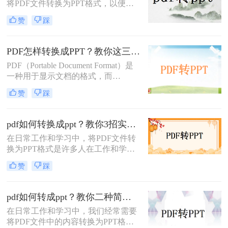
将PDF文件转换为PPT格式，以便更
格式呢？本文将详细介绍几种将PDF
好地进行演示和编辑。那么怎么把
文件转换为PPT格式的有效方法，帮
赞
踩
PDF转换成PPT呢？以下将介绍三种
助您轻松应对这一需求。
常用的转换方法，帮助您轻松实现
PDF到PPT的转换。
PDF怎样转换成PPT？教你这三种转换方法！
PDF（Portable Document Format）是
一种用于显示文档的格式，而
PPT（PowerPoint）是一种用于演示的
赞
踩
文件格式。PDF文件常用于保存文档
的完整格式，但有时我们需要将PDF
文件转换为PPT格式以便于制作演示
pdf如何转换成ppt？教你3招实用方法轻松搞定！
文稿。那么PDF怎样转换成PPT呢？
在日常工作和学习中，将PDF文件转
在本文中，我们将介绍三种方法，以
换为PPT格式是许多人在工作和学习
帮助您将PDF文件转换为PPT文件。
中常遇到的需求，特别是当需要将
赞
踩
PDF中的内容进行编辑、演示或分享
时。那么PDF如何转换成PPT呢？本
文将介绍三种常用的PDF转PPT的方
pdf如何转成ppt？教你二种简单实用的转换方法!
法。
在日常工作和学习中，我们经常需要
将PDF文件中的内容转换为PPT格