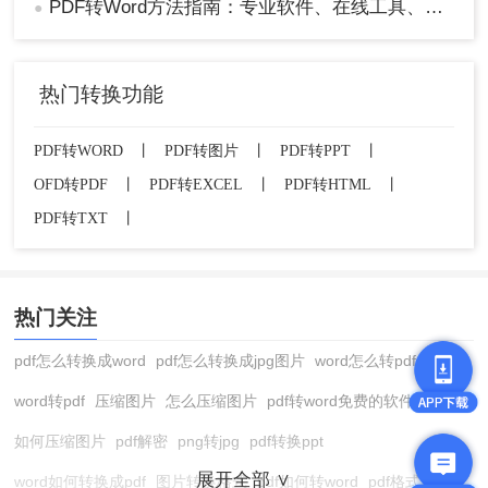
PDF转Word方法指南：专业软件、在线工具、Word内置与改后缀名4种方案对比！
●
热门转换功能
PDF转WORD
丨
PDF转图片
丨
PDF转PPT
丨
OFD转PDF
丨
PDF转EXCEL
丨
PDF转HTML
丨
PDF转TXT
丨
热门关注
pdf怎么转换成word
pdf怎么转换成jpg图片
word怎么转pdf
word转pdf
压缩图片
怎么压缩图片
pdf转word免费的软件
如何压缩图片
pdf解密
png转jpg
pdf转换ppt
展开全部 ∨
word如何转换成pdf
图片转换格式
pdf如何转word
pdf格式转换