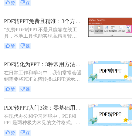
赞
踩
何PDF转PPT呢？以下介绍四种常见
的PDF转PPT的方法。
PDF转PPT免费且精准：3个方法的转换精度和避坑指南！
“免费PDF转PPT不是只能靠在线工
具，本地工具也能实现高精度转
换”在职场办公与自媒体创作中，将
赞
踩
PDF格式的报告、课件、素材转为可
编辑的PPT，是提升工作效率的高频
需求。但多数人在寻找免费转换方法
PDF转化为PPT：3种常用方法在不同PPT版本下的兼容性！
时，要么遭遇操作繁琐的困境，要么
在日常工作和学习中，我们常常会遇
面临转换后格式错乱、信息丢失的问
到需要将PDF文档转换成PPT演示文
题，甚至担心文件隐私泄露
稿的情况。无论是为了更好地展示信
赞
踩
息，还是为了方便编辑，掌握如何进
行这种转换都是非常有用的技能。那
么怎么将pdf转化为ppt呢？本文将介
PDF转PPT入门3法：零基础用户的操作要点和注意事项！
绍三种常用的方法来实现PDF到PPT
在现代办公和学习环境中，PDF和
的转换。
PPT是两种极为常见的文件格式。
PDF因其固定格式的特点而受到广泛
赞
踩
欢迎，尤其适合用于合同、学术论文