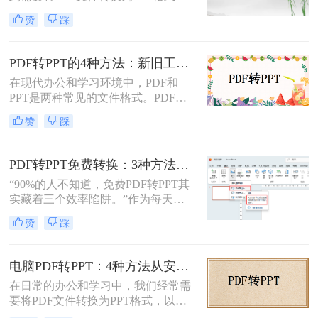
情况。无论是为了便于演示还是进一
赞
踩
步编辑，掌握有效的转换方法都是必
要的。那么如何将pdf转换成ppt呢？
本文将详细介绍几种常用的方法。
PDF转PPT的4种方法：新旧工具对比，哪个更适合批量转换！
在现代办公和学习环境中，PDF和
PPT是两种常见的文件格式。PDF文
件因其跨平台性和不易修改性而广受
赞
踩
欢迎，而PPT则因其强大的演示功能
而备受青睐。然而，有时我们可能需
要将PDF文件转换为PPT格式，以便
PDF转PPT免费转换：3种方法的隐藏功能和效率差异！
进行编辑、修改或演示。那么pdf怎么
“90%的人不知道，免费PDF转PPT其
转换成ppt呢？本文将详细介绍几种将
实藏着三个效率陷阱。”作为每天处
PDF转换为PPT的方法，帮助您轻松
理20+份文档的办公博主，我见过太
实现文件格式的转换。
赞
踩
多人被“免费转换”的噱头坑过——要
么表格错位到需要手动重排两小时，
要么扫描版PDF转完还是图片格式，
电脑PDF转PPT：4种方法从安装到输出的完整对比！
更有甚者因为文件包含商业数据，转
在日常的办公和学习中，我们经常需
换后收到平台的“付费解锁”勒索邮
要将PDF文件转换为PPT格式，以便
件。
更好地进行演示和编辑。那么电脑如