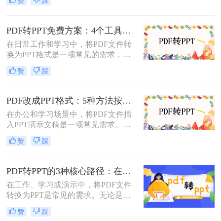
赞
踩
掌握几种高效的PDF转PPT方法都是
非常有用的。那么PDF怎么转换成
PPT呢？本文将详细介绍两种常见的
PDF转PPT免费方案：4个工具的文件限制和输出质量对比！
PDF转PPT方法，帮助用户轻松完成
在日常工作和学习中，将PDF文件转
文件格式转换。
换为PPT格式是一项常见的需求，以
便更好地进行演示和分享。虽然市面
赞
踩
上有许多专业的转换软件和服务，但
并非所有用户都愿意或需要为此付
费。那么pdf如何免费转换ppt呢？以
PDF改成PPT格式：5种方法按页面复杂度选择！
下将介绍四种免费将PDF转换为PPT
在办公和学习场景中，将PDF文件插
的方法，帮助用户轻松实现格式转
入PPT演示文稿是一项常见需求。无
换。
论是展示报告、图表，还是分享文档
赞
踩
内容，合理选择插入方法能显著提升
演示的专业性和效率。那么PDF怎么
改成PPT呢？以下是五种常用方法的
PDF转PPT的3种核心路径：在线、软件和PPT自带的适用范围！
详细说明，帮助您根据需求高效完成
在工作、学习或演示中，将PDF文件
文档整合。
转换为PPT是常见的需求。无论是整
合报告、课件，还是优化文档展示，
赞
踩
都需要一种高效且保留原格式的方