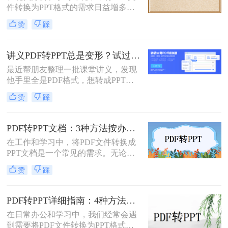
件转换为PPT格式的需求日益增多。
任务。
无论是为了更方便地编辑内容，还是
赞
踩
为了在演示文稿中更好地展示信息，
PDF转PPT都是一项非常实用的技
能。那么如何把PDF转换成PPT呢？
讲义PDF转PPT总是变形？试过这几个办法真管用！
本文将介绍两种高效的PDF转PPT方
最近帮朋友整理一批课堂讲义，发现
法，帮助您根据自己的需求选择最合
他手里全是PDF格式，想转成PPT讲
适的方式。
课用，结果试了好几个工具，不是字
赞
踩
体乱码就是排版错位，气得他差点把
电脑摔了。其实“讲义类型的pdf怎么
转ppt”这个问题，说到底要看你的
PDF转PPT文档：3种方法按办公场景（汇报/教学/合同）选择！
PDF是纯文字扫描件、带复杂表格的
在工作和学习中，将PDF文件转换成
课件，还是带大量图片的教案——不
PPT文档是一个常见的需求。无论是
同情况方法完全不同。下面我按实际
为了制作演示文稿、提取内容还是重
使用场景，把试过好用的几个方法整
赞
踩
新排版，掌握几种有效的转换方法都
理出来，不吹不黑，优缺点都说明
是非常有用的。那么pdf如何转换成
白。
ppt文档呢？本文将介绍三种常用的
PDF转PPT详细指南：4种方法的参数配置和输出效果调优！
PDF转PPT的方法，帮助您轻松完成
在日常办公和学习中，我们经常会遇
PDF到PPT的转换。
到需要将PDF文件转换为PPT格式的