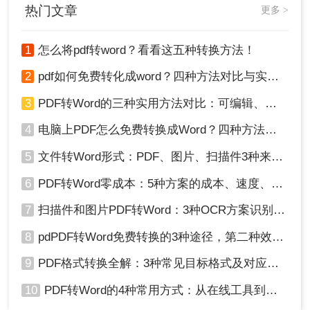
热门文章
更多 >
1
怎么将pdf转word？看看这五种转换方法！
2
pdf如何免费转化成word？四种方法对比与实操指南（附详细表格）
3
PDF转Word的三种实用方法对比：可编辑、保格式、避风险！
4
电脑上PDF怎么免费转换成Word？四种方法对比与实操指南（附详细表格）!
5
文件转Word形式：PDF、图片、扫描件3种来源分别怎么处理！
6
PDF转Word零成本：5种方案的成本、速度、精度对比！
7
扫描件和图片PDF转Word：3种OCR方案识别率实测！
8
pdPDF转Word免费转换的3种途径，第二种效率最高！
9
PDF格式转换全解：3种常见目标格式及对应操作方法！
10
PDF转Word的4种常用方式：从在线工具到桌面软件全梳理！