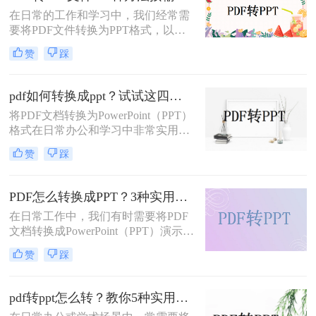
介绍五种将PDF转换成PPT的方法，
在日常的工作和学习中，我们经常需
帮助您轻松应对各种需求。
要将PDF文件转换为PPT格式，以便
进行演示或编辑。那么如何将pdf转换
赞
踩
成ppt文件呢？本文将介绍四种常用的
PDF转PPT方法。
pdf如何转换成ppt？试试这四种常用方法！
将PDF文档转换为PowerPoint（PPT）
格式在日常办公和学习中非常实用，
特别是在需要对内容进行编辑或演示
赞
踩
时。那么pdf如何转换成ppt呢？本文
将介绍几种常见的转换方法。
PDF怎么转换成PPT？3种实用方法详解！
在日常工作中，我们有时需要将PDF
文档转换成PowerPoint（PPT）演示文
稿以方便展示或编辑。那么PDF怎么
赞
踩
转换成PPT呢？本文将介绍几种实现
这一目标的方法。
pdf转ppt怎么转？教你5种实用的方法！