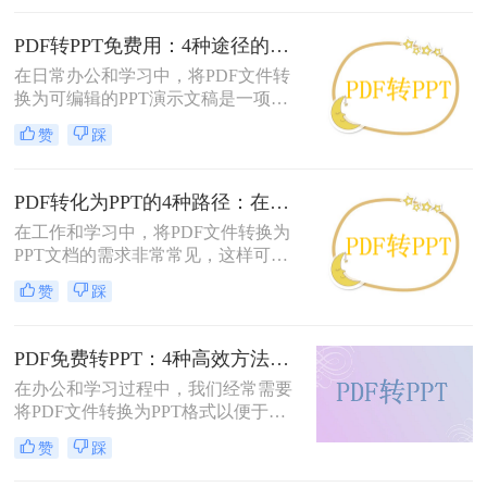
法。那么pdf怎么转换成ppt呢？以下
是几种常用方法的详细解析，帮助你
PDF转PPT免费用：4种途径的转换精度和排版保留能力对比！
快速上手。
在日常办公和学习中，将PDF文件转
换为可编辑的PPT演示文稿是一项高
频需求。无论是需要修改过时的课
赞
踩
件、提取报告中的数据制作新方案，
还是将会议资料转化为演示文稿，快
速且免费地完成格式转换都能极大提
PDF转化为PPT的4种路径：在线、客户端、插件和手动各有什么区别！
升工作效率。那么如何免费把pdf转成
在工作和学习中，将PDF文件转换为
PPT呢？
PPT文档的需求非常常见，这样可以
方便地进行演示和分享。那么pdf如何
赞
踩
转化为ppt呢？本文将介绍四种常见的
PDF转PPT方法，帮助您根据实际需
求选择最合适的方式。
PDF免费转PPT：4种高效方法的速度、精度和文件限制实测！
在办公和学习过程中，我们经常需要
将PDF文件转换为PPT格式以便于演
示或编辑。那么怎么免费把pdf转换成
赞
踩
ppt呢？本文将详细介绍几种免费的方
法来实现这一目标。