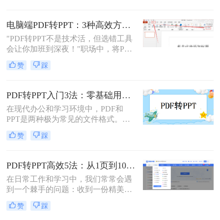
是非常有用的。那么pdf如何转换成
ppt文档呢？本文将介绍三种常用的
电脑端PDF转PPT：3种高效方法的操作步骤和格式保留设置！
PDF转PPT的方法，帮助您轻松完成
"PDF转PPT不是技术活，但选错工具
PDF到PPT的转换。
会让你加班到深夜！"职场中，将PDF
报告一键转化为PPT演示文稿是高频
赞
踩
刚需。然而，90%的办公族曾陷入“转
换后格式错乱、文本缺失、反复返
工”的泥潭——这不是能力问题，而
PDF转PPT入门3法：零基础用户的操作要点和注意事项！
是工具选择的致命陷阱。那么怎么在
在现代办公和学习环境中，PDF和
电脑上把pdf转换成ppt呢？作为深耕
PPT是两种极为常见的文件格式。
电脑办公软件测评8年的博主，我亲
PDF因其固定格式的特点而受到广泛
测30+工具，今天聚焦精准高效的转
赞
踩
欢迎，尤其适合用于合同、学术论文
换方案，帮你避开99%的坑。拒绝低
等需要保持原始内容不变的文档。然
效，只讲真干货。
而，当这些静态内容需要被进一步编
PDF转PPT高效5法：从1页到100页，方法选择差异很大！
辑或在公共场合展示时，将其转换为
在日常工作和学习中，我们常常会遇
PPT格式成为了一种常见的需求。那
到一个棘手的问题：收到一份精美的
么PDF如何转为PPT呢？本文将详细
PDF文件，却需要将其内容用于自己
介绍三种将PDF转换为PPT的方法，
赞
踩
的PPT演示文稿中。PDF因其格式固
帮助您根据自己的实际需求选择最合