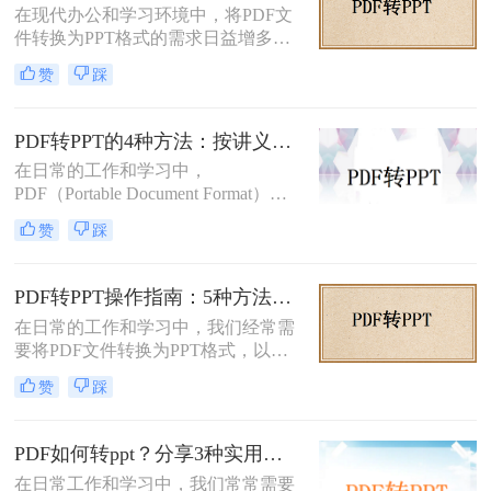
在现代办公和学习环境中，将PDF文
件转换为PPT格式的需求日益增多。
无论是为了更方便地编辑内容，还是
赞
踩
为了在演示文稿中更好地展示信息，
PDF转PPT都是一项非常实用的技
能。那么如何把PDF转换成PPT呢？
PDF转PPT的4种方法：按讲义、合同、报告3种文件类型选！
本文将介绍两种高效的PDF转PPT方
在日常的工作和学习中，
法，帮助您根据自己的需求选择最合
PDF（Portable Document Format）因
适的方式。
其格式稳定、跨平台兼容等优点而广
赞
踩
泛应用。然而，在某些场合下，我们
可能需要将PDF中的内容转换为
PPT（PowerPoint）格式，以便进行演
PDF转PPT操作指南：5种方法的具体操作流程和参数设置！
示或编辑。虽然PDF到PPT的转换可
在日常的工作和学习中，我们经常需
能不如其他格式转换那样直接，但通
要将PDF文件转换为PPT格式，以便
过一些方法和工具，我们仍然可以实
进行演示或编辑。PDF文件以其固定
现这一目的。本文将详细介绍怎么把
赞
踩
格式和跨平台的优势而广受欢迎，但
pdf转换成ppt的几种方法，以及相关
PPT文件则提供了更强大的编辑功能
的实用技巧。
和动态展示效果。那么pdf转ppt怎么
PDF如何转ppt？分享3种实用的压缩方法！
操作呢？本文将介绍五种将PDF转换
在日常工作和学习中，我们常常需要
为PPT的方法，帮助您轻松完成这一