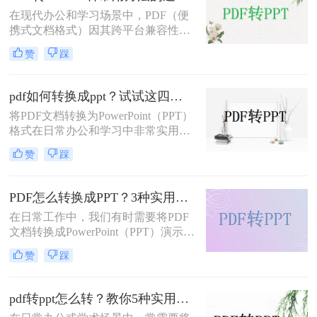
在现代办公和学习场景中，PDF（便
携式文档格式）因其跨平台兼容性和
内容稳定性而广泛使用。然而，在某
赞
踩
些情况下，我们可能需要将PDF文件
转换为PPT（PowerPoint演示文稿），
以便于编辑、演示或分享。那么PDF
pdf如何转换成ppt？试试这四种常用方法！
如何转ppt呢？本文将详细介绍几种常
将PDF文档转换为PowerPoint（PPT）
用的PDF转PPT的方法。
格式在日常办公和学习中非常实用，
特别是在需要对内容进行编辑或演示
赞
踩
时。那么pdf如何转换成ppt呢？本文
将介绍几种常见的转换方法。
PDF怎么转换成PPT？3种实用方法详解！
在日常工作中，我们有时需要将PDF
文档转换成PowerPoint（PPT）演示文
稿以方便展示或编辑。那么PDF怎么
赞
踩
转换成PPT呢？本文将介绍几种实现
这一目标的方法。
pdf转ppt怎么转？教你5种实用的方法！