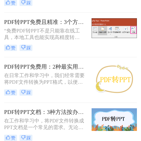
赞
踩
欢迎，而PPT则因其强大的演示功能
而备受青睐。然而，有时我们可能需
要将PDF文件转换为PPT格式，以便
PDF转PPT免费且精准：3个方法的转换精度和避坑指南！
进行编辑、修改或演示。那么pdf怎么
“免费PDF转PPT不是只能靠在线工
转换成ppt呢？本文将详细介绍几种将
具，本地工具也能实现高精度转
PDF转换为PPT的方法，帮助您轻松
换”在职场办公与自媒体创作中，将
实现文件格式的转换。
赞
踩
PDF格式的报告、课件、素材转为可
编辑的PPT，是提升工作效率的高频
需求。但多数人在寻找免费转换方法
PDF转PPT免费用：2种最实用的操作路径和避坑要点！
时，要么遭遇操作繁琐的困境，要么
在日常工作和学习中，我们经常需要
面临转换后格式错乱、信息丢失的问
将PDF文件转换为PPT格式，以便进
题，甚至担心文件隐私泄露
行演示或编辑。那么怎么把pdf转换成
赞
踩
ppt免费呢？本文将介绍两种免费将
PDF转换成PPT的方法，帮助您高效
完成转换任务。
PDF转PPT文档：3种方法按办公场景（汇报/教学/合同）选择！
在工作和学习中，将PDF文件转换成
PPT文档是一个常见的需求。无论是
为了制作演示文稿、提取内容还是重
赞
踩
新排版，掌握几种有效的转换方法都