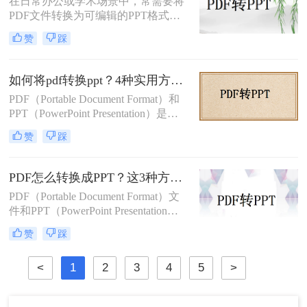
在日常办公或学术场景中，常需要将
PDF文件转换为可编辑的PPT格式。
那么pdf转ppt怎么转呢？本文整理了5
赞
踩
种主流方法，从工具选择到操作细节
逐一解析，助你快速完成格式转换。
如何将pdf转换ppt？4种实用方法解析！
PDF（Portable Document Format）和
PPT（PowerPoint Presentation）是两
种常见的文件格式，分别用于文档存
赞
踩
储和演示文稿制作。在某些情况下，
我们可能需要将PDF转换为PPT格
式，以便在演示文稿中使用或进行进
PDF怎么转换成PPT？这3种方法教会你！
一步编辑。那么如何将pdf转换ppt
PDF（Portable Document Format）文
呢？本文将详细介绍几种将PDF转换
件和PPT（PowerPoint Presentation）
为PPT的方法，帮助您高效地完成这
文件在日常办公和学习中都有着广泛
一任务。
赞
踩
的应用。有时，我们需要将PDF文件
转换为PPT格式，以便进行编辑、修
<
1
2
3
4
5
>
改或展示。那么PDF怎么转换成PPT
呢？本文将介绍三种将PDF转换成
PPT的高效方法。