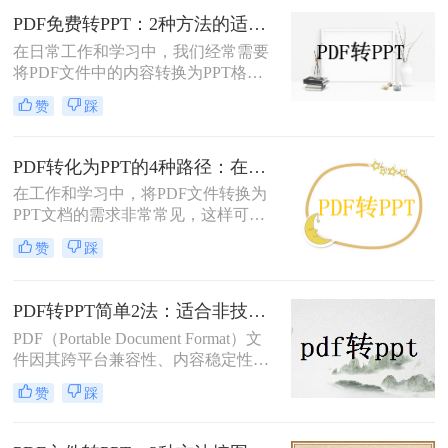
PDF免费转PPT：2种方法的适用场景和操作差异！
在日常工作和学习中，我们经常需要
将PDF文件中的内容转换为PPT格
式，以便于演示和分享。那么PDF如
赞
踩
何转化为PPT免费呢？以下是两种免
费的方法，帮助您轻松实现PDF到
PPT的转换。
PDF转化为PPT的4种路径：在线、客户端、插件和手动各有什么区别！
在工作和学习中，将PDF文件转换为
PPT文档的需求非常常见，这样可以
方便地进行演示和分享。那么pdf如何
赞
踩
转化为ppt呢？本文将介绍四种常见的
PDF转PPT方法，帮助您根据实际需
求选择最合适的方式。
PDF转PPT简单2法：适合非技术用户的快速操作流程！
PDF（Portable Document Format）文
件因其跨平台兼容性、内容稳定性和
不易被篡改的特性，在文档分享、存
赞
踩
档和打印中得到了广泛应用。然而，
有时我们需要将PDF中的内容转换为
PPT（PowerPoint）格式，以便进行演