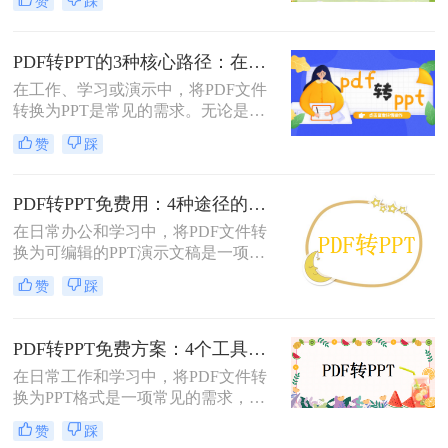
赞
踩
呢？以下将介绍三种常用的pdf转ppt
的方法，帮助您轻松实现文件格式的
转换。
PDF转PPT的3种核心路径：在线、软件和PPT自带的适用范围！
在工作、学习或演示中，将PDF文件
转换为PPT是常见的需求。无论是整
合报告、课件，还是优化文档展示，
赞
踩
都需要一种高效且保留原格式的方
法。那么pdf怎么转换成ppt呢？以下
是几种常用方法的详细解析，帮助你
PDF转PPT免费用：4种途径的转换精度和排版保留能力对比！
快速上手。
在日常办公和学习中，将PDF文件转
换为可编辑的PPT演示文稿是一项高
频需求。无论是需要修改过时的课
赞
踩
件、提取报告中的数据制作新方案，
还是将会议资料转化为演示文稿，快
速且免费地完成格式转换都能极大提
PDF转PPT免费方案：4个工具的文件限制和输出质量对比！
升工作效率。那么如何免费把pdf转成
在日常工作和学习中，将PDF文件转
PPT呢？
换为PPT格式是一项常见的需求，以
便更好地进行演示和分享。虽然市面
赞
踩
上有许多专业的转换软件和服务，但