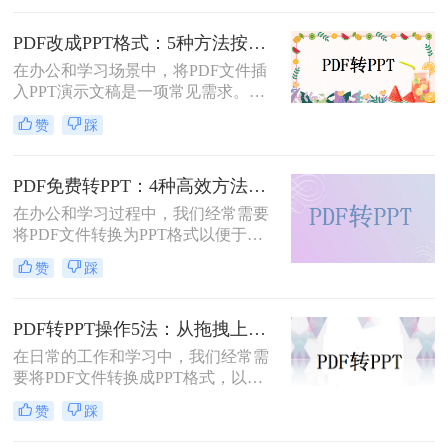
并非所有用户都愿意或需要为此付
费。那么pdf如何免费转换ppt呢？以
PDF改成PPT格式：5种方法按页面复杂度选择！
下将介绍四种免费将PDF转换为PPT
在办公和学习场景中，将PDF文件插
的方法，帮助用户轻松实现格式转
入PPT演示文稿是一项常见需求。无
换。
论是展示报告、图表，还是分享文档
赞
踩
内容，合理选择插入方法能显著提升
演示的专业性和效率。那么PDF怎么
改成PPT呢？以下是五种常用方法的
PDF免费转PPT：4种高效方法的速度、精度和文件限制实测！
详细说明，帮助您根据需求高效完成
在办公和学习过程中，我们经常需要
文档整合。
将PDF文件转换为PPT格式以便于演
示或编辑。那么怎么免费把pdf转换成
赞
踩
ppt呢？本文将详细介绍几种免费的方
法来实现这一目标。
PDF转PPT操作5法：从拖拽上传到批量转换的完整步骤！
在日常的工作和学习中，我们经常需
要将PDF文件转换成PPT格式，以便
进行编辑、展示和分享。那么PDF怎
赞
踩
么转换成PPT呢？本文将介绍五种将
PDF转换成PPT的方法。