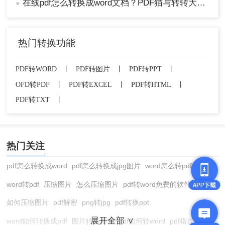
在线pdf怎么转换成word文档？PDF猫与转转大师2种在线工具使用指南与功能对比！
●
热门转换功能
PDF转WORD
丨
PDF转图片
丨
PDF转PPT
丨
OFD转PDF
丨
PDF转EXCEL
丨
PDF转HTML
丨
PDF转TXT
丨
热门关注
pdf怎么转换成word
pdf怎么转换成jpg图片
word怎么转pdf
word转pdf
压缩图片
怎么压缩图片
pdf转word免费的软件
如何压缩图片
pdf解密
png转jpg
pdf转换ppt
展开全部 ∨
word如何转换成pdf
图片转换格式
pdf如何转word
pdf格式转换