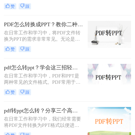
式，以便于演示和分享。那么PDF如
赞
踩
何转成PPT呢？以下是两种常用的方
法，帮助您轻松实现PDF到PPT的转
换。
PDF怎么转换成PPT？教你二种转换方法！
在日常工作和学习中，将PDF文件转
换为PPT的需求非常常见。无论是为
了方便展示、编辑还是进一步处理，
赞
踩
掌握几种高效的PDF转PPT方法都是
非常有用的。那么PDF怎么转换成
PPT呢？本文将详细介绍两种常见的
pdf怎么转ppt？学会这三招轻松搞定转换！
PDF转PPT方法，帮助用户轻松完成
在日常工作和学习中，PDF和PPT是
文件格式转换。
两种常见的文件格式。PDF常用于文
档的查看和分享，而PPT则更多地用
赞
踩
于制作演示文稿和进行演讲。有时，
您可能希望将PDF文件转换为PPT格
式，以便进行编辑、修改或展示。那
pdf转ppt怎么转？分享三个高效转换方法！
么pdf怎么转ppt呢？本文将介绍三种
在日常工作和学习中，我们经常需要
将PDF转换为PPT的方法：使用专业
将PDF文件转换为PPT格式以便进行
的PDF转PPT软件、利用在线转换工
演示或编辑。那么pdf转ppt怎么转
具，以及手动复制粘贴内容。