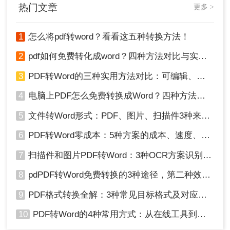
热门文章
更多 >
1
怎么将pdf转word？看看这五种转换方法！
2
pdf如何免费转化成word？四种方法对比与实操指南（附详细表格）
3
PDF转Word的三种实用方法对比：可编辑、保格式、避风险！
4
电脑上PDF怎么免费转换成Word？四种方法对比与实操指南（附详细表格）!
5
文件转Word形式：PDF、图片、扫描件3种来源分别怎么处理！
6
PDF转Word零成本：5种方案的成本、速度、精度对比！
7
扫描件和图片PDF转Word：3种OCR方案识别率实测！
8
pdPDF转Word免费转换的3种途径，第二种效率最高！
9
PDF格式转换全解：3种常见目标格式及对应操作方法！
10
PDF转Word的4种常用方式：从在线工具到桌面软件全梳理！