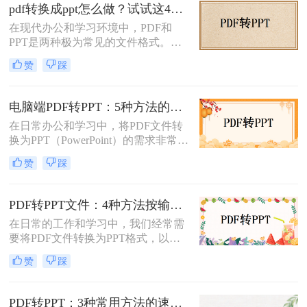
怎么转换呢？本文将介绍三种常用的
pdf转换成ppt怎么做？试试这4个转换方法！
方法来实现这一转换。
在现代办公和学习环境中，PDF和
PPT是两种极为常见的文件格式。
PDF文件因其出色的稳定性和兼容性
赞
踩
而被广泛用于文档分享和存储，而
PPT则因其强大的演示功能而备受青
睐。然而，有时我们需要将PDF转换
电脑端PDF转PPT：5种方法的安装配置和操作差异！
为PPT以便进行编辑和演示。那么pdf
在日常办公和学习中，将PDF文件转
转换成ppt怎么做呢？本文将详细介绍
换为PPT（PowerPoint）的需求非常普
几种将PDF转换为PPT的方法。
遍。无论是为了制作演示文稿、分享
赞
踩
资料还是教学用途，掌握高效的PDF
转PPT方法都是非常重要的。那么电
脑pdf如何转化为ppt呢？本文将详细
PDF转PPT文件：4种方法按输出格式（pptx/ppt）和页数选择!
介绍五种将PDF转换成PPT的方法，
在日常的工作和学习中，我们经常需
帮助您轻松应对各种需求。
要将PDF文件转换为PPT格式，以便
进行演示或编辑。那么如何将pdf转换
赞
踩
成ppt文件呢？本文将介绍四种常用的
PDF转PPT方法。
PDF转PPT：3种常用方法的速度对比和适用文件类型！