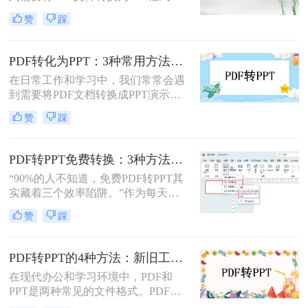
情况。无论是为了便于演示还是进一
排版混乱、图片丢失等“车祸现场”。
赞
踩
步编辑，掌握有效的转换方法都是必
要的。那么如何将pdf转换成ppt呢？
本文将详细介绍几种常用的方法。
PDF转化为PPT：3种常用方法在不同PPT版本下的兼容性！
在日常工作和学习中，我们常常会遇
到需要将PDF文档转换成PPT演示文
稿的情况。无论是为了更好地展示信
赞
踩
息，还是为了方便编辑，掌握如何进
行这种转换都是非常有用的技能。那
么怎么将pdf转化为ppt呢？本文将介
PDF转PPT免费转换：3种方法的隐藏功能和效率差异！
绍三种常用的方法来实现PDF到PPT
“90%的人不知道，免费PDF转PPT其
的转换。
实藏着三个效率陷阱。”作为每天处
理20+份文档的办公博主，我见过太
赞
踩
多人被“免费转换”的噱头坑过——要
么表格错位到需要手动重排两小时，
要么扫描版PDF转完还是图片格式，
PDF转PPT的4种方法：新旧工具对比，哪个更适合批量转换！
更有甚者因为文件包含商业数据，转
在现代办公和学习环境中，PDF和
换后收到平台的“付费解锁”勒索邮
PPT是两种常见的文件格式。PDF文
件。
件因其跨平台性和不易修改性而广受