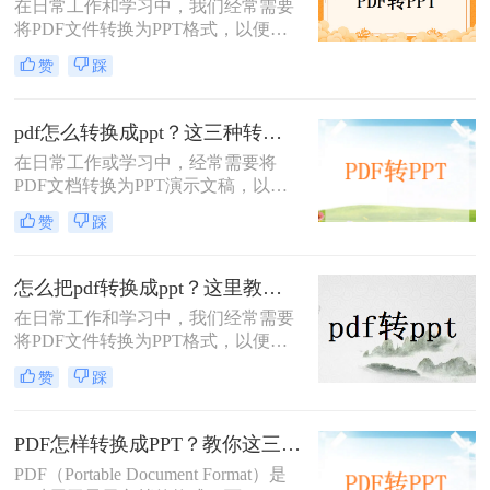
在日常工作和学习中，我们经常需要
将PDF文件转换为PPT格式，以便进
行演示或编辑。那么pdf怎么转ppt免
赞
踩
费呢？虽然市面上有许多付费的转换
工具，但本文将介绍五种免费的PDF
转PPT方法，帮助你轻松实现文件格
pdf怎么转换成ppt？这三种转换方法分享给你!！
式的转换。
在日常工作或学习中，经常需要将
PDF文档转换为PPT演示文稿，以便
于更好地展示和编辑内容。
赞
踩
PDF（Portable Document Format）因
其格式稳定、兼容性强而被广泛应
用，但PPT（PowerPoint）则因其动态
怎么把pdf转换成ppt？这里教你这四种方法！
演示功能而备受青睐。那么pdf怎么转
在日常工作和学习中，我们经常需要
换成ppt呢？本文将介绍三种将PDF转
将PDF文件转换为PPT格式，以便更
换为PPT的高效方法，帮助您轻松完
好地进行演示和编辑。那么怎么把
成格式转换。
赞
踩
PDF转换成PPT呢？以下将介绍三种
常用的转换方法，帮助您轻松实现
PDF到PPT的转换。
PDF怎样转换成PPT？教你这三种转换方法！
PDF（Portable Document Format）是