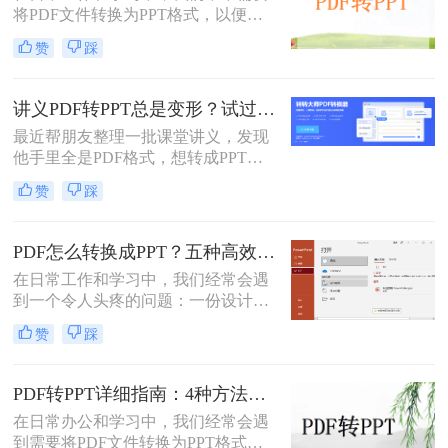
将PDF文件转换为PPT格式，以便进
任务。
行演示或进一步编辑。PDF文件以其
赞
踩
固定格式和跨平台的优势而广受欢
迎，但PPT文件则提供了更强大的编
辑功能和动态展示效果。那么PDF如
讲义PDF转PPT总是变形？试过这几个办法真管用！
何转PPT呢？本文将介绍三种将PDF
最近帮朋友整理一批课堂讲义，发现
转换为PPT的方法，帮助您轻松完成
他手里全是PDF格式，想转成PPT讲
这一任务。
课用，结果试了好几个工具，不是字
赞
踩
体乱码就是排版错位，气得他差点把
电脑摔了。其实“讲义类型的pdf怎么
转ppt”这个问题，说到底要看你的
PDF怎么转换成PPT？五种高效方法，适用不同场景全解析！
PDF是纯文字扫描件、带复杂表格的
在日常工作和学习中，我们经常会遇
课件，还是带大量图片的教案——不
到一个令人头疼的问题：一份设计精
同情况方法完全不同。下面我按实际
美、内容详实的PDF文档，需要被转
使用场景，把试过好用的几个方法整
赞
踩
换为可编辑、可演示的
理出来，不吹不黑，优缺点都说明
PowerPoint（PPT）文件。可能是为了
白。
修改内容、调整逻辑，或是直接用于
PDF转PPT详细指南：4种方法的参数配置和输出效果调优！
会议汇报。然而，由于PDF格式本身
在日常办公和学习中，我们经常会遇
是为了稳定显示而非编辑而设计的，
到需要将PDF文件转换为PPT格式的
这项转换工作常常伴随着格式错乱、