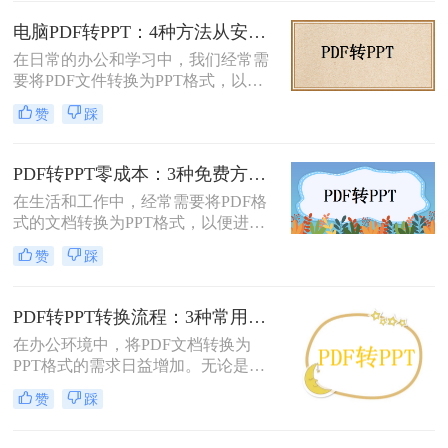
定、易于传输和打印而广受欢迎，但
适的方式。
它“只读”的特性也使其内容难以直接
电脑PDF转PPT：4种方法从安装到输出的完整对比！
编辑和复用。此时，将PDF转换为可
在日常的办公和学习中，我们经常需
编辑的PPT就成了一个刚性需求。
要将PDF文件转换为PPT格式，以便
更好地进行演示和编辑。那么电脑如
赞
踩
何PDF转PPT呢？以下介绍四种常见
的PDF转PPT的方法。
PDF转PPT零成本：3种免费方案的实际效果和隐藏限制！
在生活和工作中，经常需要将PDF格
式的文档转换为PPT格式，以便进行
演示和讲解。然而，一些专业的PDF
赞
踩
转PPT软件可能需要付费购买。那么
怎么不花钱把pdf转成ppt呢？本文将
介绍三种不需要花钱就能将PDF转换
PDF转PPT转换流程：3种常用方法的速度和精度对比！
成PPT的方法。
在办公环境中，将PDF文档转换为
PPT格式的需求日益增加。无论是为
了更好地展示信息，还是为了便于编
赞
踩
辑内容，掌握几种有效的PDF转PPT
方法都是非常有用的。那么pdf转ppt