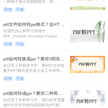
一种用于显示文档的格式，而
PPT（PowerPoint）是一种用于演示的
赞
踩
文件格式。PDF文件常用于保存文档
的完整格式，但有时我们需要将PDF
文件转换为PPT格式以便于制作演示
pdf文件如何转ppt格式？这4个方法请收好！方便又好用！
文稿。那么PDF怎样转换成PPT呢？
在现代办公和学习环境中，
在本文中，我们将介绍三种方法，以
PDF（Portable Document Format）因
帮助您将PDF文件转换为PPT文件。
其出色的跨平台兼容性和保持文档格
赞
踩
式不变的能力而广受欢迎。然而，在
某些情况下，我们可能需要将PDF文
件中的内容转换成PPT（PowerPoint
pdf如何转换成ppt？教你3招实用方法轻松搞定！
Presentation）格式，以便进行演示或
在日常工作和学习中，将PDF文件转
进一步编辑。那么pdf文件如何转ppt
换为PPT格式是许多人在工作和学习
格式呢？本文将详细介绍几种将PDF
中常遇到的需求，特别是当需要将
文件转换为PPT格式的有效方法，帮
赞
踩
PDF中的内容进行编辑、演示或分享
助您轻松应对这一需求。
时。那么PDF如何转换成PPT呢？本
文将介绍三种常用的PDF转PPT的方
pdf如何转成ppt？教你二种简单实用的转换方法!
法。
在日常工作和学习中，我们经常需要
将PDF文件中的内容转换为PPT格