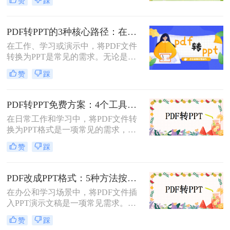
赞
踩
呢？以下将介绍三种常用的pdf转ppt
的方法，帮助您轻松实现文件格式的
转换。
PDF转PPT的3种核心路径：在线、软件和PPT自带的适用范围！
在工作、学习或演示中，将PDF文件
转换为PPT是常见的需求。无论是整
合报告、课件，还是优化文档展示，
赞
踩
都需要一种高效且保留原格式的方
法。那么pdf怎么转换成ppt呢？以下
是几种常用方法的详细解析，帮助你
PDF转PPT免费方案：4个工具的文件限制和输出质量对比！
快速上手。
在日常工作和学习中，将PDF文件转
换为PPT格式是一项常见的需求，以
便更好地进行演示和分享。虽然市面
赞
踩
上有许多专业的转换软件和服务，但
并非所有用户都愿意或需要为此付
费。那么pdf如何免费转换ppt呢？以
PDF改成PPT格式：5种方法按页面复杂度选择！
下将介绍四种免费将PDF转换为PPT
在办公和学习场景中，将PDF文件插
的方法，帮助用户轻松实现格式转
入PPT演示文稿是一项常见需求。无
换。
论是展示报告、图表，还是分享文档
赞
踩
内容，合理选择插入方法能显著提升