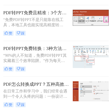
换方案，帮你避开99%的坑。拒绝低
的PDF转PPT的方法。
效，只讲真干货。
PDF转PPT免费且精准：3个方法的转换精度和避坑指南！
“免费PDF转PPT不是只能靠在线工
具，本地工具也能实现高精度转
换”在职场办公与自媒体创作中，将
赞
踩
PDF格式的报告、课件、素材转为可
编辑的PPT，是提升工作效率的高频
需求。但多数人在寻找免费转换方法
PDF转PPT免费转换：3种方法的隐藏功能和效率差异！
时，要么遭遇操作繁琐的困境，要么
“90%的人不知道，免费PDF转PPT其
面临转换后格式错乱、信息丢失的问
实藏着三个效率陷阱。”作为每天处
题，甚至担心文件隐私泄露
理20+份文档的办公博主，我见过太
赞
踩
多人被“免费转换”的噱头坑过——要
么表格错位到需要手动重排两小时，
要么扫描版PDF转完还是图片格式，
PDF怎么转换成PPT？五种高效方法，适用不同场景全解析！
更有甚者因为文件包含商业数据，转
在日常工作和学习中，我们经常会遇
换后收到平台的“付费解锁”勒索邮
到一个令人头疼的问题：一份设计精
件。
美、内容详实的PDF文档，需要被转
赞
踩
换为可编辑、可演示的