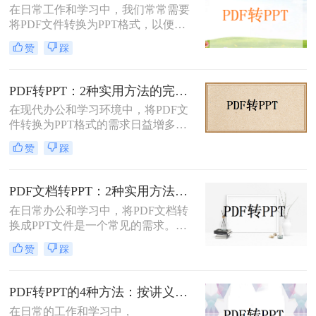
在日常工作和学习中，我们常常需要
为PPT的方法，帮助您轻松完成这一
将PDF文件转换为PPT格式，以便进
任务。
行演示或进一步编辑。PDF文件以其
赞
踩
固定格式和跨平台的优势而广受欢
迎，但PPT文件则提供了更强大的编
辑功能和动态展示效果。那么PDF如
PDF转PPT：2种实用方法的完整操作流程和格式保留对比！
何转PPT呢？本文将介绍三种将PDF
在现代办公和学习环境中，将PDF文
转换为PPT的方法，帮助您轻松完成
件转换为PPT格式的需求日益增多。
这一任务。
无论是为了更方便地编辑内容，还是
赞
踩
为了在演示文稿中更好地展示信息，
PDF转PPT都是一项非常实用的技
能。那么如何把PDF转换成PPT呢？
PDF文档转PPT：2种实用方法的关键参数和输出对比！
本文将介绍两种高效的PDF转PPT方
在日常办公和学习中，将PDF文档转
法，帮助您根据自己的需求选择最合
换成PPT文件是一个常见的需求。
适的方式。
PDF文件因其跨平台性和格式稳定性
赞
踩
而广受欢迎，但在某些情况下，我们
可能需要将其内容转换为PPT格式，
以便进行演示、分享或编辑。那么pdf
PDF转PPT的4种方法：按讲义、合同、报告3种文件类型选！
文档如何转化成ppt呢？本文将介绍两
在日常的工作和学习中，
种将PDF文档转化成PPT的实用方