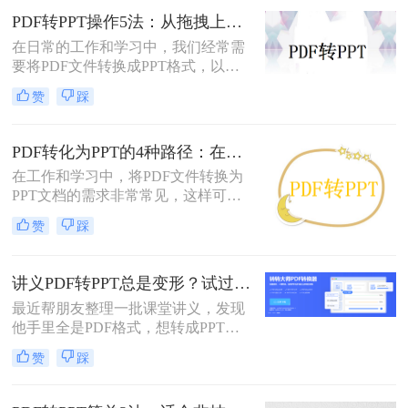
PDF转PPT操作5法：从拖拽上传到批量转换的完整步骤！
在日常的工作和学习中，我们经常需
要将PDF文件转换成PPT格式，以便
进行编辑、展示和分享。那么PDF怎
赞
踩
么转换成PPT呢？本文将介绍五种将
PDF转换成PPT的方法。
PDF转化为PPT的4种路径：在线、客户端、插件和手动各有什么区别！
在工作和学习中，将PDF文件转换为
PPT文档的需求非常常见，这样可以
方便地进行演示和分享。那么pdf如何
赞
踩
转化为ppt呢？本文将介绍四种常见的
PDF转PPT方法，帮助您根据实际需
求选择最合适的方式。
讲义PDF转PPT总是变形？试过这几个办法真管用！
最近帮朋友整理一批课堂讲义，发现
他手里全是PDF格式，想转成PPT讲
课用，结果试了好几个工具，不是字
赞
踩
体乱码就是排版错位，气得他差点把
电脑摔了。其实“讲义类型的pdf怎么
转ppt”这个问题，说到底要看你的