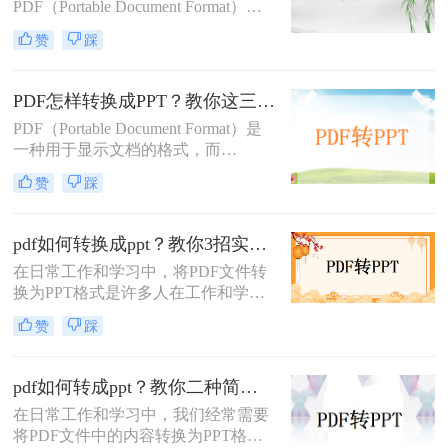
PDF（Portable Document Format）因
其出色的跨平台兼容性和保持文档格
赞
踩
式不变的能力而广受欢迎。然而，在
某些情况下，我们可能需要将PDF文
件中的内容转换成PPT（PowerPoint
PDF怎样转换成PPT？教你这三种转换方法！
Presentation）格式，以便进行演示或
PDF（Portable Document Format）是
进一步编辑。那么pdf文件如何转ppt
一种用于显示文档的格式，而
格式呢？本文将详细介绍几种将PDF
PPT（PowerPoint）是一种用于演示的
文件转换为PPT格式的有效方法，帮
赞
踩
文件格式。PDF文件常用于保存文档
助您轻松应对这一需求。
的完整格式，但有时我们需要将PDF
文件转换为PPT格式以便于制作演示
pdf如何转换成ppt？教你3招实用方法轻松搞定！
文稿。那么PDF怎样转换成PPT呢？
在日常工作和学习中，将PDF文件转
在本文中，我们将介绍三种方法，以
换为PPT格式是许多人在工作和学习
帮助您将PDF文件转换为PPT文件。
中常遇到的需求，特别是当需要将
赞
踩
PDF中的内容进行编辑、演示或分享
时。那么PDF如何转换成PPT呢？本
文将介绍三种常用的PDF转PPT的方
pdf如何转成ppt？教你二种简单实用的转换方法!
法。
在日常工作和学习中，我们经常需要
将PDF文件中的内容转换为PPT格