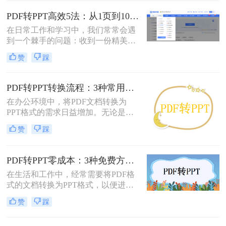
PowerPoint（PPT）文件。可能是为了
修改内容、调整逻辑，或是直接用于
PDF转PPT高效5法：从1页到100页，方法选择差异很大！
会议汇报。然而，由于PDF格式本身
在日常工作和学习中，我们常常会遇
是为了稳定显示而非编辑而设计的，
到一个棘手的问题：收到一份精美的
这项转换工作常常伴随着格式错乱、
PDF文件，却需要将其内容用于自己
排版混乱、图片丢失等“车祸现场”。
赞
踩
的PPT演示文稿中。PDF因其格式固
定、易于传输和打印而广受欢迎，但
它“只读”的特性也使其内容难以直接
PDF转PPT转换流程：3种常用方法的速度和精度对比！
编辑和复用。此时，将PDF转换为可
在办公环境中，将PDF文档转换为
编辑的PPT就成了一个刚性需求。
PPT格式的需求日益增加。无论是为
了更好地展示信息，还是为了便于编
赞
踩
辑内容，掌握几种有效的PDF转PPT
方法都是非常有用的。那么pdf转ppt
怎么转换呢？本文将介绍三种常用的
PDF转PPT零成本：3种免费方案的实际效果和隐藏限制！
方法来实现这一转换。
在生活和工作中，经常需要将PDF格
式的文档转换为PPT格式，以便进行
演示和讲解。然而，一些专业的PDF
赞
踩
转PPT软件可能需要付费购买。那么
怎么不花钱把pdf转成ppt呢？本文将