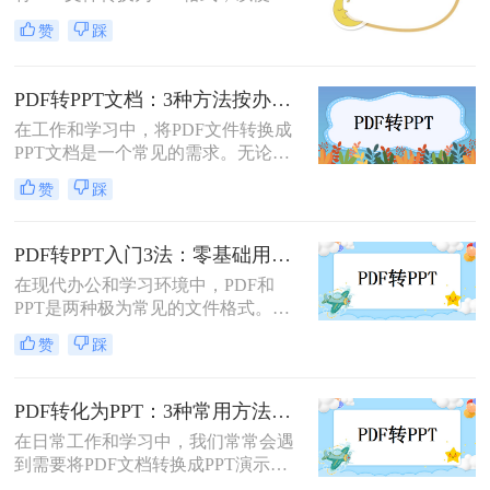
行演示或编辑。那么怎么把pdf转换成
实现文件格式的转换。
赞
踩
ppt免费呢？本文将介绍两种免费将
PDF转换成PPT的方法，帮助您高效
完成转换任务。
PDF转PPT文档：3种方法按办公场景（汇报/教学/合同）选择！
在工作和学习中，将PDF文件转换成
PPT文档是一个常见的需求。无论是
为了制作演示文稿、提取内容还是重
赞
踩
新排版，掌握几种有效的转换方法都
是非常有用的。那么pdf如何转换成
ppt文档呢？本文将介绍三种常用的
PDF转PPT入门3法：零基础用户的操作要点和注意事项！
PDF转PPT的方法，帮助您轻松完成
在现代办公和学习环境中，PDF和
PDF到PPT的转换。
PPT是两种极为常见的文件格式。
PDF因其固定格式的特点而受到广泛
赞
踩
欢迎，尤其适合用于合同、学术论文
等需要保持原始内容不变的文档。然
而，当这些静态内容需要被进一步编
PDF转化为PPT：3种常用方法在不同PPT版本下的兼容性！
辑或在公共场合展示时，将其转换为
在日常工作和学习中，我们常常会遇
PPT格式成为了一种常见的需求。那
到需要将PDF文档转换成PPT演示文
么PDF如何转为PPT呢？本文将详细
稿的情况。无论是为了更好地展示信