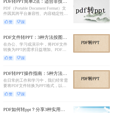
PDF转PPT简单2法：适合非技术用户的快速操作流程！
PDF是纯文字扫描件、带复杂表格的
PDF（Portable Document Format）文
课件，还是带大量图片的教案——不
件因其跨平台兼容性、内容稳定性和
同情况方法完全不同。下面我按实际
不易被篡改的特性，在文档分享、存
使用场景，把试过好用的几个方法整
赞
踩
档和打印中得到了广泛应用。然而，
理出来，不吹不黑，优缺点都说明
有时我们需要将PDF中的内容转换为
白。
PPT（PowerPoint）格式，以便进行演
PDF文件转PPT：3种方法按图文复杂度的转换精度排名！
示、编辑或团队协作。那么PDF怎么
在办公、学习或演示中，将PDF文件
转换成PPT呢？本文将介绍两种将
转换为PPT的需求日益增加。PDF格
PDF转换成PPT的方法。
式虽然适合文档共享，但若需编辑或
赞
踩
重新排版内容，转换为PPT会更灵
活。那么文件pdf怎么转换成ppt呢？
本文将介绍几种简单实用的方法，帮
PDF转PPT操作指南：5种方法的具体操作流程和参数设置！
助您高效完成转换。
在日常的工作和学习中，我们经常需
要将PDF文件转换为PPT格式，以便
进行演示或编辑。PDF文件以其固定
赞
踩
格式和跨平台的优势而广受欢迎，但
PPT文件则提供了更强大的编辑功能
和动态展示效果。那么pdf转ppt怎么
PDF如何转ppt？分享3种实用的压缩方法！
操作呢？本文将介绍五种将PDF转换