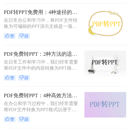
演示的专业性和效率。那么PDF怎么
改成PPT呢？以下是五种常用方法的
PDF转PPT免费用：4种途径的转换精度和排版保留能力对比！
详细说明，帮助您根据需求高效完成
在日常办公和学习中，将PDF文件转
文档整合。
换为可编辑的PPT演示文稿是一项高
频需求。无论是需要修改过时的课
赞
踩
件、提取报告中的数据制作新方案，
还是将会议资料转化为演示文稿，快
速且免费地完成格式转换都能极大提
PDF免费转PPT：2种方法的适用场景和操作差异！
升工作效率。那么如何免费把pdf转成
在日常工作和学习中，我们经常需要
PPT呢？
将PDF文件中的内容转换为PPT格
式，以便于演示和分享。那么PDF如
赞
踩
何转化为PPT免费呢？以下是两种免
费的方法，帮助您轻松实现PDF到
PPT的转换。
PDF免费转PPT：4种高效方法的速度、精度和文件限制实测！
在办公和学习过程中，我们经常需要
将PDF文件转换为PPT格式以便于演
示或编辑。那么怎么免费把pdf转换成
赞
踩
ppt呢？本文将详细介绍几种免费的方
法来实现这一目标。