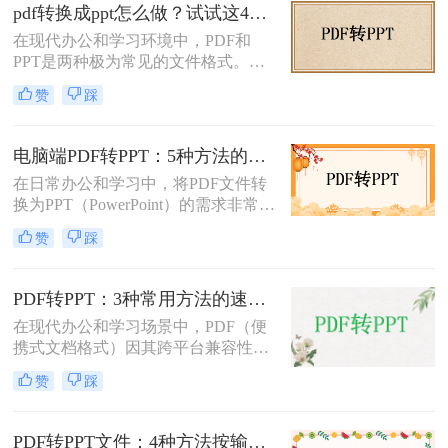
介绍三种不需要花钱就能将PDF转换
pdf转换成ppt怎么做？试试这4个转换方法！
成PPT的方法。
在现代办公和学习环境中，PDF和
PPT是两种极为常见的文件格式。
PDF文件因其出色的稳定性和兼容性
赞
踩
而被广泛用于文档分享和存储，而
PPT则因其强大的演示功能而备受青
睐。然而，有时我们需要将PDF转换
电脑端PDF转PPT：5种方法的安装配置和操作差异！
为PPT以便进行编辑和演示。那么pdf
在日常办公和学习中，将PDF文件转
转换成ppt怎么做呢？本文将详细介绍
换为PPT（PowerPoint）的需求非常普
几种将PDF转换为PPT的方法。
遍。无论是为了制作演示文稿、分享
赞
踩
资料还是教学用途，掌握高效的PDF
转PPT方法都是非常重要的。那么电
脑pdf如何转化为ppt呢？本文将详细
PDF转PPT：3种常用方法的速度对比和适用文件类型！
介绍五种将PDF转换成PPT的方法，
在现代办公和学习场景中，PDF（便
帮助您轻松应对各种需求。
携式文档格式）因其跨平台兼容性和
内容稳定性而广泛使用。然而，在某
赞
踩
些情况下，我们可能需要将PDF文件
转换为PPT（PowerPoint演示文稿），
以便于编辑、演示或分享。那么PDF
PDF转PPT文件：4种方法按输出格式（pptx/ppt）和页数选择!