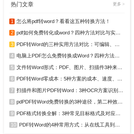
热门文章
更多 >
1
怎么将pdf转word？看看这五种转换方法！
2
pdf如何免费转化成word？四种方法对比与实操指南（附详细表格）
3
PDF转Word的三种实用方法对比：可编辑、保格式、避风险！
4
电脑上PDF怎么免费转换成Word？四种方法对比与实操指南（附详细表格）!
5
文件转Word形式：PDF、图片、扫描件3种来源分别怎么处理！
6
PDF转Word零成本：5种方案的成本、速度、精度对比！
7
扫描件和图片PDF转Word：3种OCR方案识别率实测！
8
pdPDF转Word免费转换的3种途径，第二种效率最高！
9
PDF格式转换全解：3种常见目标格式及对应操作方法！
10
PDF转Word的4种常用方式：从在线工具到桌面软件全梳理！