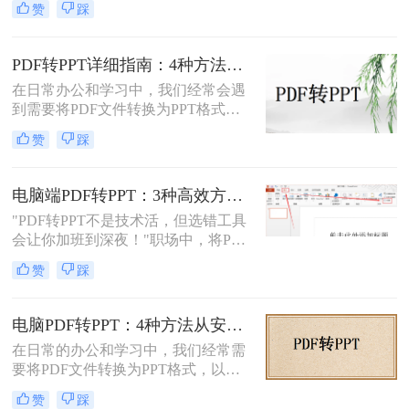
介绍三种将PDF转换为PPT的方法，
赞
踩
息，还是为了方便编辑，掌握如何进
帮助您根据自己的实际需求选择最合
行这种转换都是非常有用的技能。那
适的方式。
么怎么将pdf转化为ppt呢？本文将介
PDF转PPT详细指南：4种方法的参数配置和输出效果调优！
绍三种常用的方法来实现PDF到PPT
在日常办公和学习中，我们经常会遇
的转换。
到需要将PDF文件转换为PPT格式的
情况。无论是为了便于演示还是进一
赞
踩
步编辑，掌握有效的转换方法都是必
要的。那么如何将pdf转换成ppt呢？
本文将详细介绍几种常用的方法。
电脑端PDF转PPT：3种高效方法的操作步骤和格式保留设置！
"PDF转PPT不是技术活，但选错工具
会让你加班到深夜！"职场中，将PDF
报告一键转化为PPT演示文稿是高频
赞
踩
刚需。然而，90%的办公族曾陷入“转
换后格式错乱、文本缺失、反复返
工”的泥潭——这不是能力问题，而
电脑PDF转PPT：4种方法从安装到输出的完整对比！
是工具选择的致命陷阱。那么怎么在
在日常的办公和学习中，我们经常需
电脑上把pdf转换成ppt呢？作为深耕
要将PDF文件转换为PPT格式，以便
电脑办公软件测评8年的博主，我亲
更好地进行演示和编辑。那么电脑如
测30+工具，今天聚焦精准高效的转
赞
踩
何PDF转PPT呢？以下介绍四种常见