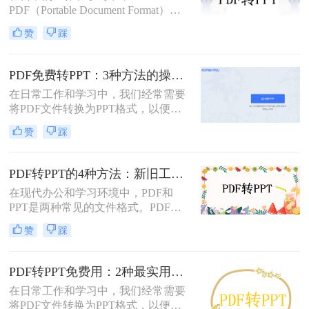
PDF（Portable Document Format）因
法。
其格式稳定、跨平台兼容等优点而广
赞
踩
泛应用。然而，在某些场合下，我们
可能需要将PDF中的内容转换为
PPT（PowerPoint）格式，以便进行演
PDF免费转PPT：3种方法的操作步骤和常见报错处理!
示或编辑。虽然PDF到PPT的转换可
在日常工作和学习中，我们经常需要
能不如其他格式转换那样直接，但通
将PDF文件转换为PPT格式，以便进
过一些方法和工具，我们仍然可以实
行演示和分享。那么如何免费将pdf转
现这一目的。本文将详细介绍怎么把
赞
踩
换成PPT呢？本文将介绍三种免费将
pdf转换成ppt的几种方法，以及相关
PDF转换成PPT的方法。
的实用技巧。
PDF转PPT的4种方法：新旧工具对比，哪个更适合批量转换！
在现代办公和学习环境中，PDF和
PPT是两种常见的文件格式。PDF文
件因其跨平台性和不易修改性而广受
赞
踩
欢迎，而PPT则因其强大的演示功能
而备受青睐。然而，有时我们可能需
要将PDF文件转换为PPT格式，以便
PDF转PPT免费用：2种最实用的操作路径和避坑要点！
进行编辑、修改或演示。那么pdf怎么
在日常工作和学习中，我们经常需要
转换成ppt呢？本文将详细介绍几种将
将PDF文件转换为PPT格式，以便进
PDF转换为PPT的方法，帮助您轻松