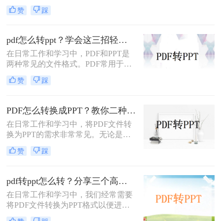
式，以便于演示和分享。那么PDF如
赞
踩
何转成PPT呢？以下是两种常用的方
法，帮助您轻松实现PDF到PPT的转
换。
pdf怎么转ppt？学会这三招轻松搞定转换！
在日常工作和学习中，PDF和PPT是
两种常见的文件格式。PDF常用于文
档的查看和分享，而PPT则更多地用
赞
踩
于制作演示文稿和进行演讲。有时，
您可能希望将PDF文件转换为PPT格
式，以便进行编辑、修改或展示。那
PDF怎么转换成PPT？教你二种转换方法！
么pdf怎么转ppt呢？本文将介绍三种
在日常工作和学习中，将PDF文件转
将PDF转换为PPT的方法：使用专业
换为PPT的需求非常常见。无论是为
的PDF转PPT软件、利用在线转换工
了方便展示、编辑还是进一步处理，
具，以及手动复制粘贴内容。
赞
踩
掌握几种高效的PDF转PPT方法都是
非常有用的。那么PDF怎么转换成
PPT呢？本文将详细介绍两种常见的
pdf转ppt怎么转？分享三个高效转换方法！
PDF转PPT方法，帮助用户轻松完成
在日常工作和学习中，我们经常需要
文件格式转换。
将PDF文件转换为PPT格式以便进行
演示或编辑。那么pdf转ppt怎么转