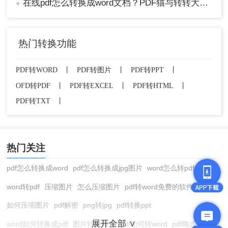
在线pdf怎么转换成word文档？PDF猫与转转大师2种在线工具使用指南与功能对比！
●
热门转换功能
PDF转WORD
丨
PDF转图片
丨
PDF转PPT
丨
OFD转PDF
丨
PDF转EXCEL
丨
PDF转HTML
丨
PDF转TXT
丨
热门关注
pdf怎么转换成word
pdf怎么转换成jpg图片
word怎么转pdf
word转pdf
压缩图片
怎么压缩图片
pdf转word免费的软件
如何压缩图片
pdf解密
png转jpg
pdf转换ppt
展开全部 ∨
word如何转换成pdf
图片转换格式
pdf如何转word
pdf格式转换