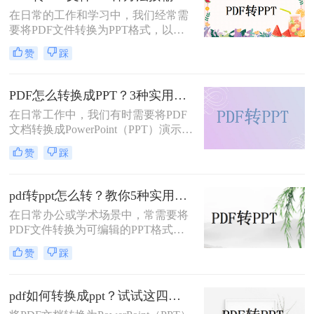
如何转ppt呢？本文将详细介绍几种常
在日常的工作和学习中，我们经常需
用的PDF转PPT的方法。
要将PDF文件转换为PPT格式，以便
进行演示或编辑。那么如何将pdf转换
赞
踩
成ppt文件呢？本文将介绍四种常用的
PDF转PPT方法。
PDF怎么转换成PPT？3种实用方法详解！
在日常工作中，我们有时需要将PDF
文档转换成PowerPoint（PPT）演示文
稿以方便展示或编辑。那么PDF怎么
赞
踩
转换成PPT呢？本文将介绍几种实现
这一目标的方法。
pdf转ppt怎么转？教你5种实用的方法！
在日常办公或学术场景中，常需要将
PDF文件转换为可编辑的PPT格式。
那么pdf转ppt怎么转呢？本文整理了5
赞
踩
种主流方法，从工具选择到操作细节
逐一解析，助你快速完成格式转换。
pdf如何转换成ppt？试试这四种常用方法！