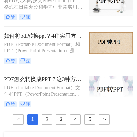
将PDF文档转换为PowerPoint（PPT）
格式在日常办公和学习中非常实用，
特别是在需要对内容进行编辑或演示
赞
踩
时。那么pdf如何转换成ppt呢？本文
将介绍几种常见的转换方法。
如何将pdf转换ppt？4种实用方法解析！
PDF（Portable Document Format）和
PPT（PowerPoint Presentation）是两
种常见的文件格式，分别用于文档存
赞
踩
储和演示文稿制作。在某些情况下，
我们可能需要将PDF转换为PPT格
式，以便在演示文稿中使用或进行进
PDF怎么转换成PPT？这3种方法教会你！
一步编辑。那么如何将pdf转换ppt
PDF（Portable Document Format）文
呢？本文将详细介绍几种将PDF转换
件和PPT（PowerPoint Presentation）
为PPT的方法，帮助您高效地完成这
文件在日常办公和学习中都有着广泛
一任务。
赞
踩
的应用。有时，我们需要将PDF文件
转换为PPT格式，以便进行编辑、修
<
1
2
3
4
5
>
改或展示。那么PDF怎么转换成PPT
呢？本文将介绍三种将PDF转换成
PPT的高效方法。