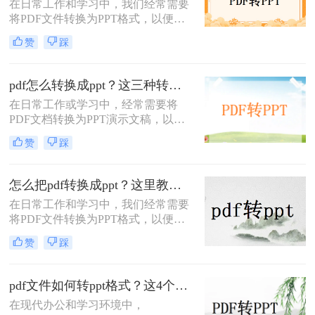
在日常工作和学习中，我们经常需要
将PDF文件转换为PPT格式，以便进
行演示或编辑。那么pdf怎么转ppt免
赞
踩
费呢？虽然市面上有许多付费的转换
工具，但本文将介绍五种免费的PDF
转PPT方法，帮助你轻松实现文件格
pdf怎么转换成ppt？这三种转换方法分享给你!！
式的转换。
在日常工作或学习中，经常需要将
PDF文档转换为PPT演示文稿，以便
于更好地展示和编辑内容。
赞
踩
PDF（Portable Document Format）因
其格式稳定、兼容性强而被广泛应
用，但PPT（PowerPoint）则因其动态
怎么把pdf转换成ppt？这里教你这四种方法！
演示功能而备受青睐。那么pdf怎么转
在日常工作和学习中，我们经常需要
换成ppt呢？本文将介绍三种将PDF转
将PDF文件转换为PPT格式，以便更
换为PPT的高效方法，帮助您轻松完
好地进行演示和编辑。那么怎么把
成格式转换。
赞
踩
PDF转换成PPT呢？以下将介绍三种
常用的转换方法，帮助您轻松实现
PDF到PPT的转换。
pdf文件如何转ppt格式？这4个方法请收好！方便又好用！
在现代办公和学习环境中，