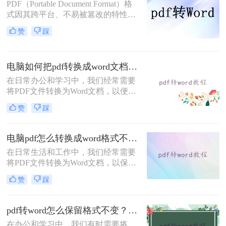
DOCX格式，以便进行进一步的编辑
PDF（Portable Document Format）格
和修改。那么，PDF怎么转DOCX
式因其跨平台、不易被篡改的特性，
呢？接下来，本文将为您详细解析转
在日常生活和工作中被广泛应用。然
赞
踩
换的方法与步骤。
而，当我们需要编辑或修改PDF文件
的内容时，却发现它并不如
DOCX（Word文档）格式那样易于操
电脑如何把pdf转换成word文档？这3种方法简单易学，你一定要知道！
作。因此，将PDF转换成DOCX格式
成为了一个常见的需求。那么pdf怎么
在日常办公和学习中，我们经常需要
转换成docx格式呢？本文将介绍几种
将PDF文件转换为Word文档，以便于
常用的PDF转DOCX的方法，并分享
编辑、修改或重新排版内容。那么电
赞
踩
一些注意事项。
脑如何把pdf转换成word文档呢？下
面，我将为大家介绍三种实用的方
法，帮助你在电脑上轻松实现PDF到
电脑pdf怎么转换成word格式不变？分享4种方法轻松实现！
Word的转换。
在日常生活和工作中，我们经常需要
将PDF文件转换为Word文档，以保留
原始格式并方便编辑。然而，很多转
赞
踩
换工具在转换过程中往往无法完全保
留PDF的原始格式，导致转换后的
Word文档格式混乱。那么电脑pdf怎
pdf转word怎么保留格式不变？这3种方法，任你选择！
么转换成word格式不变呢？为了解决
​在办公和学习中，我们有时需要将