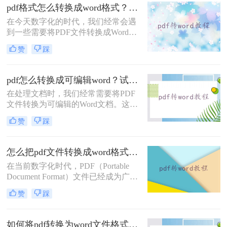
你需要使用一些工具。那么怎么把pdf
pdf格式怎么转换成word格式？这四个方法转换效率很高！
转成word文档格式免费呢？这一次，
在今天数字化的时代，我们经常会遇
我想和大家分享pdf转word转换方法。
到一些需要将PDF文件转换成Word格
式的情况。PDF格式具有一定的安全
赞
踩
性和稳定性，但相较于Word格式，
PDF文件不太方便进行编辑和修改。
所以，当我们需要对PDF文件进行编
pdf怎么转换成可编辑word？试试这三种方法！
辑时，将其转换成Word格式是一种常
在处理文档时，我们经常需要将PDF
见的需求。那么pdf格式怎么转换成
文件转换为可编辑的Word文档。这不
word格式呢？在本文中，将介绍四种
仅方便编辑和修改，还可以确保格式
使用简单且高效的方法将PDF格式转
赞
踩
的一致性。那么pdf怎么转换成可编辑
换为Word格式。
word呢？本文将介绍将PDF转换为可
编辑Word文档的技巧，帮助您提高工
怎么把pdf文件转换成word格式不变？试试这二方法！
作效率。
在当前数字化时代，PDF（Portable
Document Format）文件已经成为广泛
使用的电子文档格式。然而，当我们
赞
踩
需要对PDF文件进行一些修改或编辑
时，将其转换为可编辑的Word格式变
得至关重要。那么怎么把pdf文件转换
如何将pdf转换为word文件格式？分享三种方法的详解！