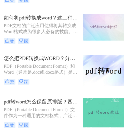
赞
踩
PDF文件进行编辑或修改，这就需要
将其转换为Word格式。那么怎么把
pdf文件转换成word文件呢？本文将介
如何将pdf转换成word？这二种方法你可以试试！
绍四种将PDF文件转换成Word文件的
PDF文档的广泛应用使得将其转换成
实用方法，帮助您轻松实现这一目
Word格式成为很多人必备的技能。无
标。
论是编辑PDF文本、复制文本内容还
赞
踩
是修改格式，将PDF转换成Word都能
为我们提供便利。那么，如何将pdf转
换成word呢？本文将为你详细介绍。
怎么把PDF转换成WORD？分享三个好用的方法！
PDF（Portable Document Format）和
Word（通常是.doc或.docx格式）是两
种非常常见的文档格式，它们各自具
赞
踩
有独特的优势。PDF文件稳定且易于
分享，而Word文件则便于编辑和修
改。因此，经常需要将PDF文件转换
pdf转word怎么保留原排版？四种实用方法！
为Word格式，以满足不同的需求。那
么怎么把PDF转换成WORD呢？本文
PDF（Portable Document Format）文
将介绍三种PDF转Word的方法，帮助
件作为一种通用的文档格式，广泛应
你轻松完成格式转换。
用于各个领域。然而，有时我们需要
赞
踩
将PDF文件转换为Word文档以进行编