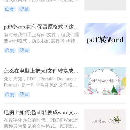
辑的特性，成为文件传输和共享的常
赞
踩
用格式。然而，当需要修改PDF中的
内容或将其转换为可编辑的Word文档
时，很多用户会发现这一任务并不容
pdf转word如何保留原格式？这三个实用方法一定能帮到你！
易。幸运的是，存在多种免费的方法
有时候我们手上有pdf文件，但我们需
可以帮助我们实现PDF到Word的转
要word格式，所以我们需要将pdf转
换。那么pdf转word怎么转换免费呢？
word如何保留原格式，那么你知道怎
本文将为您介绍几种常用的免费转换
赞
踩
么将pdf转word吗？小编今天给大家整
方法。
理了一份转换指南，不知道怎么转换
的朋友，你有福啦，看完很快就能掌
怎么在电脑上把pdf文件转换成word？看看这二个方法!
握，快快收藏起来吧。
众所周知，PDF（Portable Document
Format）是一种非常常见的文件格
式，而Word文档则是我们经常使用的
赞
踩
编辑和排版工具。如果你遇到了需要
将PDF文件转换为Word文档的情况，
你可能会有一些困扰。那么怎么在电
电脑上如何把pdf转换成word文档？值得收藏的四种转换方法！
脑上把pdf文件转换成word呢？本文将
在数字化办公的时代，PDF和Word是
向你介绍一些简便的方法，让你可以
两种最为常见的文件格式。PDF因其
轻松地在电脑上进行PDF到Word的转