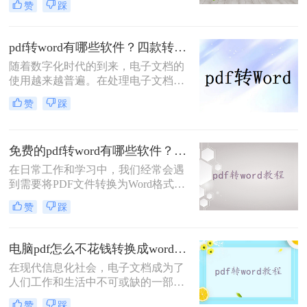
赞
踩
进行编辑或修改，而Word是一个非常
换器，不管是在线转换格式还是客户
常用的编辑软件。那么，pdf转word有
端转换格式，都是杠杠的哦，下面就
什么软件呢？下面将为您推荐几款最
来
pdf转word有哪些软件？四款转换工具推荐！
佳软件，让您轻松实现PDF转Word的
随着数字化时代的到来，电子文档的
需求。
使用越来越普遍。在处理电子文档的
过程中，我们可能会遇到需要将PDF
赞
踩
文件转换为Word文档的情况。这时
候，选择一款好用的PDF转Word工具
就显得尤为重要了。那么pdf转word有
免费的pdf转word有哪些软件？3款实用软件推荐！
哪些软件呢？下面，我将为您推荐几
款功能强大、操作简便的PDF转Word
在日常工作和学习中，我们经常会遇
软件，希望对您有所帮助。
到需要将PDF文件转换为Word格式的
情况。无论是编辑文档、复制文字还
赞
踩
是进一步修改内容，PDF转Word都是
必不可少的一步。然而，许多人不知
道免费的pdf转word有哪些软件。在本
电脑pdf怎么不花钱转换成word？试试这三个工具！
文中，我们将为大家推荐三款免费实
在现代信息化社会，电子文档成为了
用的PDF转Word软件，帮助您轻松完
人们工作和生活中不可或缺的一部
成转换任务。
分。特别是PDF格式的文档，由于其
赞
踩