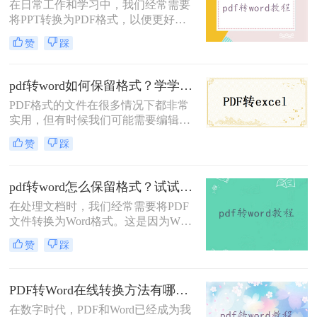
在日常工作和学习中，我们经常需要
将PPT转换为PDF格式，以便更好地
共享和阅读。然而，许多人不知道该
赞
踩
如何高效地将PPT文件转换为PDF。
那么PPT怎么转换为PDF呢？别担
心，本文将为你介绍四个简单的方
pdf转word如何保留格式？学学这二个转换方法！
法，帮助你快速实现PPT转PDF的需
PDF格式的文件在很多情况下都非常
求。
实用，但有时候我们可能需要编辑或
重用其中的内容，这时就需要将PDF
赞
踩
转换为Word格式。然而，转换后的
Word文件往往会出现格式错乱的问
题，导致我们需要花费大量时间来重
pdf转word怎么保留格式？试试这三个方法！
新编辑和调整。那么pdf转word如何保
在处理文档时，我们经常需要将PDF
留格式呢？在本文中，将向大家介绍
文件转换为Word格式。这是因为Word
实现保留PDF转Word的格式。
提供了更多的编辑和格式化选项，使
赞
踩
得内容更易于修改、排版或重新设
计。然而，许多人在进行转换时遇到
了格式丢失的问题。那么，pdf转word
PDF转Word在线转换方法有哪些？分享四种简单高效的工具！
怎么保留格式呢？以下是一些实用的
在数字时代，PDF和Word已经成为我
方法和建议。