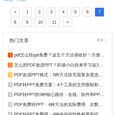
跨平台和文档保真度高等特点，广泛
应用于各个领域。然而，有时我们还
<
1
2
3
4
5
6
7
需要将PDF文档转换成Word文档，以
便于编辑和修改。那么，电脑pdf怎么
8
9
10
11
>
不花钱转换成word呢？接下来，我将
为大家介绍三种在电脑上免费将PDF
转换成Word的简单方法。
热门文章
更多 >
1
pdf怎么转ppt免费？这五个方法请收好！方便又好用！
2
怎么把PDF放进PPT？职场小白快来学习这3种方法！
3
PDF改成PPT格式：5种方法按页面复杂度选择！
4
PDF转PPT免费方案：4个工具的文件限制和输出质量对比！
5
PDF转PPT的3种核心路径：在线、软件和PPT自带的适用范围！
6
PDF免费转PPT：4种方法的实际费用、次数限制和效果！
7
PDF转PPT免费用：4种途径的转换精度和排版保留能力对比！