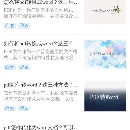
怎么将pdf转换成word？这三种方法你可以试试！
PDF作为一种广泛使用的文件格式，
因其不可编辑的特性，在需要修改或
重新排版内容时，将其转换为Word文
赞
踩
档变得尤为重要。那么怎么将PDF转
换成Word呢？本文将介绍三种实用的
PDF转Word方法，帮助您轻松实现文
如何将pdf转换成word？这三个转换方法，你一定要学会!
件格式的转换。
​PDF文件作为一种普遍使用的文件格
式，其不可编辑的特性在某些情况下
却成为了阻碍。特别是在需要提取、
赞
踩
修改或重新编辑PDF内容时，将其转
换为Word文档显得尤为必要。那么如
何将PDF转换成Word呢？本文将介绍
pdf如何转word？这三种方法了解一下！
三种实用的方法，帮助您轻松实现
在日常办公和学习中，我们经常需要
PDF到Word的转换。
将PDF文件转换为Word文档，以便进
行编辑、修改或进一步处理。PDF格
赞
踩
式虽然稳定且兼容性好，但在编辑方
面却显得捉襟见肘。相比之下，Word
文档则提供了更为灵活和强大的编辑
pdf怎样转化为word文档？可以试试这三种方法~
功能。那么PDF如何转word呢？本文