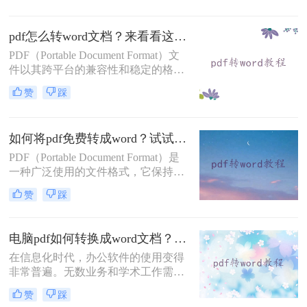
辑或修改。在转换过程中，保留原排
版至关重要，以确保文档格式的一致
pdf怎么转word文档？来看看这三种实用方法解析！
性和可读性。那么pdf转word怎么保留
PDF（Portable Document Format）文
原排版呢？本文将介绍四种方法，帮
件以其跨平台的兼容性和稳定的格式
助你在PDF转Word时保留原排版。
展现，广泛应用于日常办公、学术交
赞
踩
流、电子书刊等领域。然而，有时候
我们需要将PDF内容编辑或转换为
Word文档，以进行进一步的修改或排
如何将pdf免费转成word？试试下面的二种在线方法！
版。那么pdf怎么转word文档呢？本文
将介绍三种将PDF转换为Word文档的
PDF（Portable Document Format）是
方法。
一种广泛使用的文件格式，它保持了
文档的原始布局和格式，使得文件在
赞
踩
不同设备和操作系统上都能保持一致
的显示效果。然而，PDF文件并不易
于编辑和修改。因此，将PDF转换为
电脑pdf如何转换成word文档？看看这四个方法！
Word文档（.docx或.doc）有时成为了
在信息化时代，办公软件的使用变得
必要的需求。虽然市场上有很多付费
非常普遍。无数业务和学术工作需要
软件可以帮助完成这一任务，但也有
我们处理大量的文档文件，尤其是以
一些免费的方法可以实现PDF到Word
赞
踩
PDF和Word格式出现的。PDF文件因
的转换。那么如何将pdf免费转成word