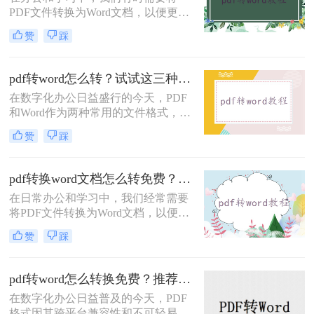
这一问题，本文将介绍四种实用的方
PDF文件转换为Word文档，以便更好
法，帮助你在电脑上将PDF转换为
地编辑和修改内容。然而，很多转换
Word，同时保持格式不变。
赞
踩
工具在转换过程中往往无法完全保留
PDF的原始格式，导致转换后的Word
文档格式混乱。为了解决pdf转word怎
pdf转word怎么转？试试这三种简单实用方法！
么保留格式不变问题，本文将介绍三
在数字化办公日益盛行的今天，PDF
种实用的方法，帮助你在将PDF转换
和Word作为两种常用的文件格式，各
为Word时保留格式不变。
自拥有其独特的优势。PDF文件因其
赞
踩
跨平台兼容性和不可轻易编辑的特
性，常被用于文件共享和阅读；而
Word文件则以其强大的编辑功能和丰
pdf转换word文档怎么转免费？这三个方法分享给你！
富的格式设置，成为办公文档的首
在日常办公和学习中，我们经常需要
选。然而，在实际应用中，我们常常
将PDF文件转换为Word文档，以便于
需要将PDF文件转换为Word文档，以
编辑和修改内容。虽然市面上有很多
便进行进一步的编辑和修改。那么pdf
赞
踩
专业的PDF转Word工具，但不少用户
转word怎么转呢？本文将为您详细介
因预算有限而寻找免费解决方案。那
绍PDF转Word的几种常用方法。
么pdf转换word文档怎么转免费呢？本
pdf转word怎么转换免费？推荐这三种方法给你！
文将介绍三种免费的PDF转Word方
在数字化办公日益普及的今天，PDF
法，帮助您轻松实现文件格式转换。
格式因其跨平台兼容性和不可轻易编