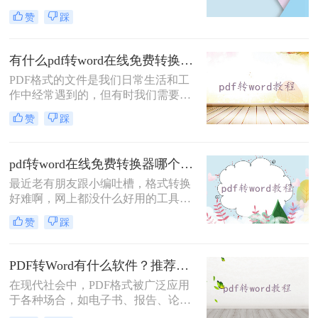
非常方便的工具。转转大师是一个在
赞
踩
线PDF转Word的工具，它可以帮助您
轻松地将PDF文档转换为可编辑的
Word文件。那么pdf转word在线转换
有什么pdf转word在线免费转换器吗？3个免费在线工具推荐！
怎么操作呢？在本文中，我们将详细
PDF格式的文件是我们日常生活和工
介绍如何使用转转大师进行PDF转
作中经常遇到的，但有时我们需要对
Word操作。
其进行编辑或复制文字等操作，就会
赞
踩
希望将PDF文件转换为Word格式。那
么有什么pdf转word在线免费转换器
吗？而今天，我将向大家推荐三个免
pdf转word在线免费转换器哪个好用？试试这三款转换工具！
费在线的PDF转Word工具，让您轻松
最近老有朋友跟小编吐槽，格式转换
解决此类问题。
好难啊，网上都没什么好用的工具，
想要将一份PDF格式的文档转换成
赞
踩
Word文档，但是试过很多软件了，转
换出来的结果都是一般般，甚至还有
排版格式都乱了，文字也有出错的。
PDF转Word有什么软件？推荐几款速实现PDF转Word的利器
有没有好一点的pdf转word在线免费转
在现代社会中，PDF格式被广泛应用
换器哪个好用软件呢？好软件当然是
于各种场合，如电子书、报告、论文
有的，就看你有没有这个运气遇到
等。然而，有时我们需要对PDF文档
了。给大家介绍一下转转大师PDF转