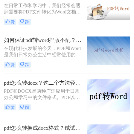
将介绍三种实用的PDF转Word方法，
在日常工作和学习中，我们经常会遇
帮助你轻松实现文档格式的转换。
到需要将PDF文件转化为Word文档的
情况，以便于编辑和修改。那么PDF
赞
踩
怎样转化为Word文档呢？本文将介绍
三种PDF转化为Word文档的方法，帮
助您轻松实现格式转换。
如何保证pdf转word排版不乱？这三个简单实用方法一定能帮到你！
在现代科技发展的今天，PDF和Word
是我们日常办公生活中经常使用的两
种文档格式。有时候，我们需要将一
赞
踩
个PDF文件转换成Word格式，以便于
编辑和修改。然而，很多人可能都遇
到过一个问题，那就是在转换过程
pdf怎么转docx？这二个方法轻松搞定！
中，文件的排版变得凌乱不堪，甚至
PDF和DOCX是两种广泛应用于日常
使得内容无法阅读。那么如何保证pdf
办公和学习中的文件格式。PDF以其
转word排版不乱呢？，今天我将给大
跨平台、不易被篡改的特性，成为了
家介绍三个方法，来确保PDF转Word
赞
踩
许多正式文档的首选格式；而DOCX
时排版不乱。
则因其编辑和格式调整的灵活性，在
文字处理中占据了重要地位。有时，
pdf怎么转换成docx格式？试试这三个转换方法！
我们可能需要将PDF文档转换为