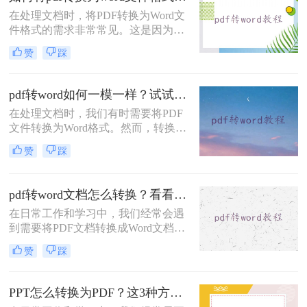
成word格式不变呢？本文将重点介绍
在处理文档时，将PDF转换为Word文
四种方法，帮助你将PDF文件转换为
件格式的需求非常常见。这是因为
Word格式，同时保持原有的格式不
Word格式的文件更易于编辑、修改和
变。
赞
踩
分享。那么如何将pdf转换为word文件
格式呢？本文将介绍三种方法，帮助
您将PDF文件转换为Word格式，并确
pdf转word如何一模一样？试试这三个转换方法吧！
保格式和数据的完整性。
在处理文档时，我们有时需要将PDF
文件转换为Word格式。然而，转换过
程中可能会遇到格式、排版和元素错
赞
踩
位的问题。为了实现PDF转Word的一
模一样，我们需要采取一些特定的方
法和技巧。那么pdf转word如何一模一
pdf转word文档怎么转换？看看这4种方法！
样呢？本文将为您介绍三种实用的方
在日常工作和学习中，我们经常会遇
法，帮助您顺利完成高质量的PDF转
到需要将PDF文档转换成Word文档的
Word转换。
情况。不管是编辑、修改还是复制粘
赞
踩
贴，Word文档的处理更加便捷灵活。
那么，pdf转word文档怎么转换呢？下
面给大家介绍四种简单易行的方法，
PPT怎么转换为PDF？这3种方法很简单！
让您从小白到高手都能轻松上手！