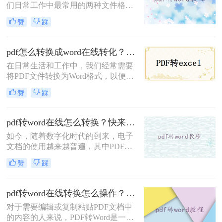
们日常工作中最常用的两种文件格
式。然而，有时我们需要将PDF文件
赞
踩
转换为Word格式，以便更好地编辑、
修改和使用其中的内容。本文将为您
介绍四种简单高效的PDF转Word在线
pdf怎么转换成word在线转化？这个转换方法了解一下！
转换方法，帮助您轻松完成文件格式
在日常生活和工作中，我们经常需要
的转换。
将PDF文件转换为Word格式，以便更
好地编辑、修改和使用其中的内容。
赞
踩
然而，许多人在进行PDF转Word操作
时，会遇到格式错乱、排版不整齐等
问题。那么pdf怎么转换成word在线转
pdf转word在线怎么转换？快来学习这1个快捷格式转换方法~
化呢？本文将为您介绍一种简单易用
如今，随着数字化时代的到来，电子
的在线转换方法，帮助您快速将PDF
文档的使用越来越普遍，其中PDF作
转换成Word格式。
为一种常用的电子文档格式，广泛应
赞
踩
用于各个领域。然而，有时我们需要
将PDF文档转换成Word文档进行编辑
或修改，这就需要借助PDF转Word的
pdf转word在线转换怎么操作？教你转转大师在线转换！
在线工具了。那么pdf转word在线怎么
对于需要编辑或复制粘贴PDF文档中
转换呢？下面一起看看这个工具吧。
的内容的人来说，PDF转Word是一个