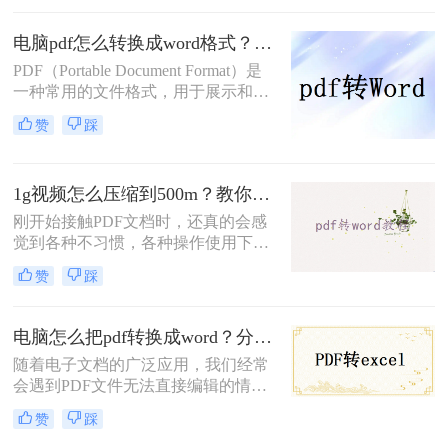
其稳定的排版和跨平台的一致性被广
呢？本文将介绍几种免费将PDF转为
泛应用于电子书、教材、报告及宣传
Word的方法。
电脑pdf怎么转换成word格式？这三个方法非常实用！
刊物；然而，在需要编辑和修改内容
PDF（Portable Document Format）是
时，Word格式又显得更为灵活方便。
一种常用的文件格式，用于展示和交
这就引出了一个常见问题：电脑pdf如
换文档，因其高度的可读性和稳定性
何转换成word文档？今天，让我们深
赞
踩
而广受欢迎。然而，有时候我们可能
入探讨这个问题，并提供一些行之有
需要将PDF文件转换为Word格式，以
效的解决方案。
便于编辑、修改或进一步处理。那么
1g视频怎么压缩到500m？教你二个方法！
电脑pdf怎么转换成word格式呢？本文
将介绍在电脑上将PDF转换成Word格
刚开始接触PDF文档时，还真的会感
式的几种方法。
觉到各种不习惯，各种操作使用下来
都不如word文档顺手，如果你还被这
赞
踩
种问题所困扰，所以今天，来为大家
安利一个好办法吧，如果你不想去装
什么阅读器，编辑器一类的软件，这
电脑怎么把pdf转换成word？分享四种简单方法！
里还是有个好办法，我们不妨把PDF
随着电子文档的广泛应用，我们经常
文档直接转化为word文档，这样是不
会遇到PDF文件无法直接编辑的情
是就方便很多了呢？那么如何1g视频
况。幸运的是，有一种简单而高效的
怎么压缩到500m，我们可以用什么方
赞
踩
方法可以将PDF文件转换成可编辑的
法将视频压缩？下面就来看看吧。