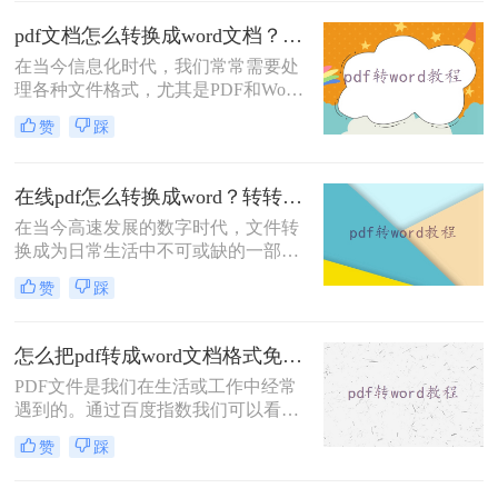
Word文档，方便我们进行进一步修改
和编辑。那么电脑怎么把pdf转换成
pdf文档怎么转换成word文档？教你三种转换方法！
word呢？本文将为您介绍几种方法和
在当今信息化时代，我们常常需要处
工具，让您轻松实现这个目标。
理各种文件格式，尤其是PDF和Word
文档。PDF格式由于其稳定的排版和
赞
踩
跨平台的特点，被广泛应用于各种电
子文档流通。然而，在需要编辑和修
改文档的时候，Word文档却更为方
在线pdf怎么转换成word？转转大师教你在线转换！
便。因此，pdf文档怎么转换成word文
在当今高速发展的数字时代，文件转
档就成了许多人关心的问题。
换成为日常生活中不可或缺的一部
分。特别是对于经常需要处理大量文
赞
踩
档的人来说，快速而准确地将PDF文
件转换为Word格式，将会节省大量的
时间和精力。那么，在线pdf怎么转换
怎么把pdf转成word文档格式免费？分享三个方法！
成word呢？答案就是使用转转大师在
PDF文件是我们在生活或工作中经常
线转换方法！本文将为您详细介绍转
遇到的。通过百度指数我们可以看到
转大师的功能和操作步骤，让您在文
大家对怎么把pdf转成word文档格式免
件转换的道路上事半功倍。
赞
踩
费的需求越来越大。如果你想编辑或
将在线下载的PDF文件转换为Word，