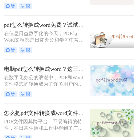
出色的稳定性和跨平台性而受到广泛
换。
赞
踩
使用，但在某些情况下，我们可能需
要将PDF文件转换为Word文档，以便
进行编辑、修改或重新排版。那么电
pdf怎么转换成word免费？试试这二个方法！
脑上如何把pdf转换成word文档呢？本
在信息日益数字化的今天，PDF与
文将为您介绍三种在电脑上将PDF转
Word文档都是日常办公和学习中常见
换成Word文档的实用方法，帮助您轻
的文件格式。PDF文件因其不易被修
松应对不同场景下的文件格式转换需
赞
踩
改和跨平台兼容性强的特点而备受青
求。
睐，但在某些情况下，我们可能更希
望将其转换为Word文档，以便于编辑
电脑pdf怎么转换成word？这三种转换方法快来看！
和修改。那么pdf怎么转换成word免费
在数字化办公的浪潮中，PDF和Word
呢？本文将为您介绍几种免费的PDF
文件格式的转换成为了许多用户的迫
转Word方法，帮助您轻松实现文件格
切需求。PDF文件以其稳定性和跨平
式转换。
赞
踩
台性而广受欢迎，但在需要编辑或修
改内容时，我们往往希望将其转换为
Word文档。那么电脑pdf怎么转换成
怎么把pdf文件转换成word文件？介绍三种简单易用的方法！
word呢？本文将为您介绍三种在电脑
PDF文件因其跨平台、不易编辑的特
上将PDF转换成Word的实用方法，帮
性，在日常生活和工作中得到了广泛
助您轻松应对不同场景下的文件格式
应用。然而，有时我们可能需要对
转换需求。