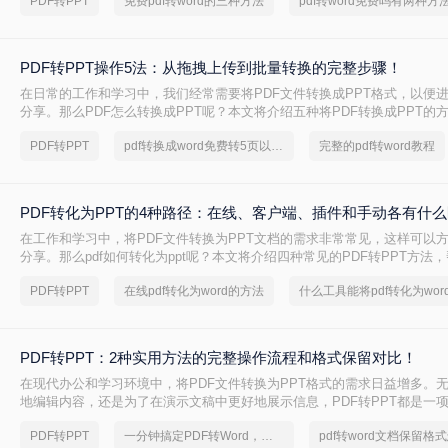
PDF转PPT
免费pdf转word的三种方法
pdf转word免费吗有两种方
PDF转PPT操作5法：从拖拽上传到批量转换的完整步骤！
在日常的工作和学习中，我们经常需要将PDF文件转换成PPT格式，以便
分享。那么PDF怎么转换成PPT呢？本文将介绍五种将PDF转换成PPT的
PDF转PPT
pdf转换成word免费转5页以上的
完整的pdf转word教程
PDF转化为PPT的4种路径：在线、客户端、插件和手动各有什
在工作和学习中，将PDF文件转换为PPT文档的需求非常常见，这样可以
分享。那么pdf如何转化为ppt呢？本文将介绍四种常见的PDF转PPT方法
需求选择最合适的方式。
PDF转PPT
在线pdf转化为word的方法
什么工具能将pdf转化为wor
PDF转PPT：2种实用方法的完整操作流程和格式保留对比！
在现代办公和学习环境中，将PDF文件转换为PPT格式的需求日益增多。
地编辑内容，还是为了在演示文稿中更好地展示信息，PDF转PPT都是一
能。那么如何把PDF转换成PPT呢？本文将介绍两种高效的PDF转PPT方
PDF转PPT
一分钟搞定PDF转Word，这2种简单方法，任意选择
己的需求选择最合适的方式。