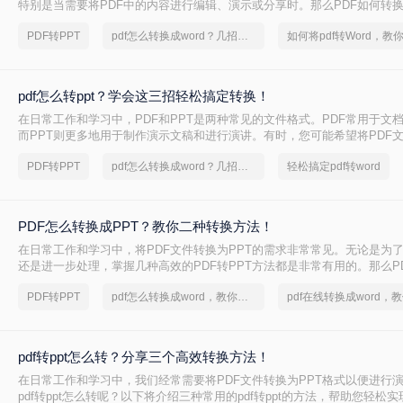
特别是当需要将PDF中的内容进行编辑、演示或分享时。那么PDF如何转换
将介绍三种常用的PDF转PPT的方法。
PDF转PPT
pdf怎么转换成word？几招轻松搞定
pdf怎么转ppt？学会这三招轻松搞定转换！
在日常工作和学习中，PDF和PPT是两种常见的文件格式。PDF常用于文
而PPT则更多地用于制作演示文稿和进行演讲。有时，您可能希望将PDF文
式，以便进行编辑、修改或展示。那么pdf怎么转ppt呢？本文将介绍三种将P
PDF转PPT
pdf怎么转换成word？几招轻松搞定
轻松搞定pdf转word
的方法：使用专业的PDF转PPT软件、利用在线转换工具，以及手动复制
PDF怎么转换成PPT？教你二种转换方法！
在日常工作和学习中，将PDF文件转换为PPT的需求非常常见。无论是为
还是进一步处理，掌握几种高效的PDF转PPT方法都是非常有用的。那么P
PPT呢？本文将详细介绍两种常见的PDF转PPT方法，帮助用户轻松完成
PDF转PPT
pdf怎么转换成word，教你一个方法
pdf转ppt怎么转？分享三个高效转换方法！
在日常工作和学习中，我们经常需要将PDF文件转换为PPT格式以便进行
pdf转ppt怎么转呢？以下将介绍三种常用的pdf转ppt的方法，帮助您轻松