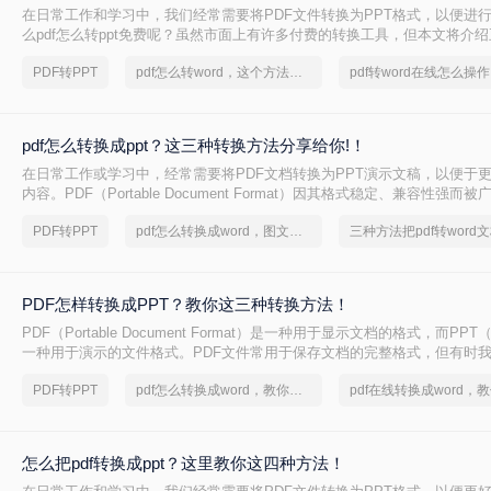
在日常工作和学习中，我们经常需要将PDF文件转换为PPT格式，以便进
么pdf怎么转ppt免费呢？虽然市面上有许多付费的转换工具，但本文将介绍
转PPT方法，帮助你轻松实现文件格式的转换。
PDF转PPT
pdf怎么转word，这个方法简单又方便
pdf怎么转换成ppt？这三种转换方法分享给你!！
在日常工作或学习中，经常需要将PDF文档转换为PPT演示文稿，以便于
内容。PDF（Portable Document Format）因其格式稳定、兼容性强而
PPT（PowerPoint）则因其动态演示功能而备受青睐。那么pdf怎么转换成
PDF转PPT
pdf怎么转换成word，图文教程分享
三种方法把pdf转word
绍三种将PDF转换为PPT的高效方法，帮助您轻松完成格式转换。
PDF怎样转换成PPT？教你这三种转换方法！
PDF（Portable Document Format）是一种用于显示文档的格式，而PPT（P
一种用于演示的文件格式。PDF文件常用于保存文档的完整格式，但有时我
件转换为PPT格式以便于制作演示文稿。那么PDF怎样转换成PPT呢？在
PDF转PPT
pdf怎么转换成word，教你一个方法
绍三种方法，以帮助您将PDF文件转换为PPT文件。
怎么把pdf转换成ppt？这里教你这四种方法！