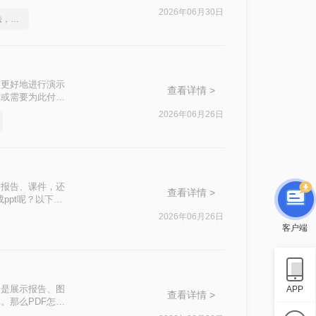
2026年06月30日
这2个PDF转Word的方法，高效率转换，排版不乱码！
便更好地进行演示
查看详情 >
意或需要为此付
的方法，帮助用户
2026年06月26日
合报告、课件，还
查看详情 >
ppt呢？以下是
2026年06月26日
客户端
论是展示报告、图
APP
查看详情 >
。那么PDF怎么
文档整合。