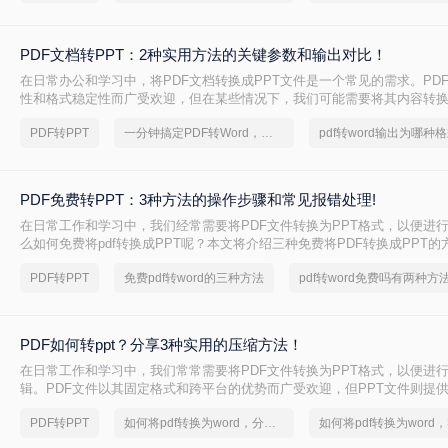
PDF文档转PPT：2种实用方法的关键参数和输出对比！
在日常办公和学习中，将PDF文档转换成PPT文件是一个常见的需求。PD
性和格式稳定性而广受欢迎，但在某些情况下，我们可能需要将其内容转换
便进行演示、分享或编辑。那么pdf文档如何转化成ppt呢？本文将介绍两种
PDF转PPT
一分钟搞定PDF转Word，这2种简单方法，任意选择
pdf转word输出为哪种
成PPT的实用方法。
PDF免费转PPT：3种方法的操作步骤和常见报错处理!
在日常工作和学习中，我们经常需要将PDF文件转换为PPT格式，以便进
么如何免费将pdf转换成PPT呢？本文将介绍三种免费将PDF转换成PPT的
PDF转PPT
免费pdf转word的三种方法
pdf转word免费吗有两种方
PDF如何转ppt？分享3种实用的压缩方法！
在日常工作和学习中，我们常常需要将PDF文件转换为PPT格式，以便进
辑。PDF文件以其固定格式和跨平台的优势而广受欢迎，但PPT文件则提
功能和动态展示效果。那么PDF如何转PPT呢？本文将介绍三种将PDF转换
PDF转PPT
如何将pdf转换为word，分享一种简单的方法
帮助您轻松完成这一任务。