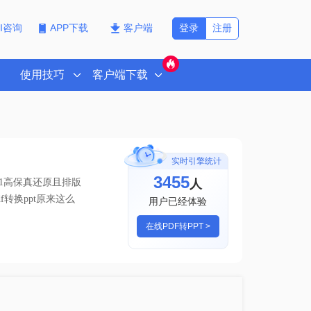
登录
注册
PI咨询
APP下载
客户端
使用技巧
客户端下载
实时引擎统计
3455
人
1高保真还原且排版
f转换ppt原来这么
用户已经体验
在线PDF转PPT >