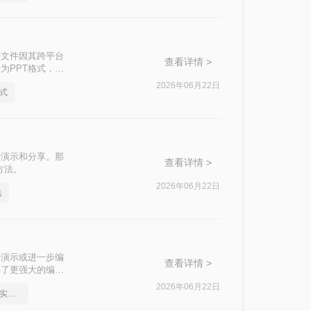
F文件因其跨平台
查看详情 >
为PPT格式，以
将PDF文档转化
2026年06月22日
格式
行演示和分享。那
查看详情 >
方法。
2026年06月22日
法
行演示或进一步编
查看详情 >
供了更强大的编辑
为PPT的方法，
2026年06月22日
如何将pdf转换为word，实用的方法来了