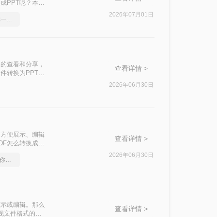
成PPT呢？本文
2026年07月01日
如何将pdf转Word，教你一招搞定
档的查看和分享，
查看详情 >
件转换为PPT格
DF转换为PPT
2026年06月30日
粘贴内容。
了方便展示、编辑
查看详情 >
DF怎么转换成
文件格式转换。
2026年06月30日
pdf在线转换成word，教你一个方法
演示或编辑。那么
查看详情 >
实现文件格式的转