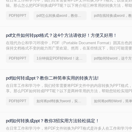
在日常工作和学习中，我们经常需要将PDF文件转换为PPT格式，以便更
辑。那么怎么把PDF转换成PPT呢？以下将介绍三种常用的转换方法，帮助
到PPT的转换。
PDF转PPT
pdf怎么转换成word，教你一个方法
pdf文件如何转ppt格式？这4个方法请收好！方便又好用！
在现代办公和学习环境中，PDF（Portable Document Format）因其
保持文档格式不变的能力而广受欢迎。然而，在某些情况下，我们可能需要
内容转换成PPT（PowerPoint Presentation）格式，以便进行演示或进一
PDF转PPT
1分钟搞定PDF转Word！这2个方法，一定要收好！
文件如何转ppt格式呢？本文将详细介绍几种将PDF文件转换为PPT格式
您轻松应对这一需求。
pdf如何转成ppt？教你二种简单实用的转换方法!
在日常工作和学习中，我们经常需要将PDF文件中的内容转换为PPT格式
享。那么PDF如何转成PPT呢？以下是两种常用的方法，帮助您轻松实现PD
换。
PDF转PPT
如何将pdf转换为word，实用的方法来了
pdf如何转换成ppt？教你3招实用方法轻松搞定！
在日常工作和学习中，将PDF文件转换为PPT格式是许多人在工作和学习