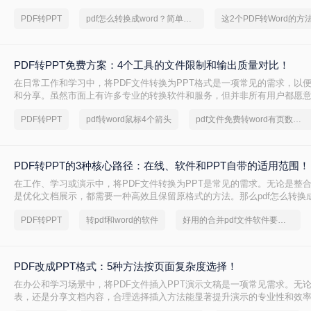
换。
PDF转PPT
pdf怎么转换成word？简单高效的恢复方法
PDF转PPT免费方案：4个工具的文件限制和输出质量对比！
在日常工作和学习中，将PDF文件转换为PPT格式是一项常见的需求，以
和分享。虽然市面上有许多专业的转换软件和服务，但并非所有用户都愿
费。那么pdf如何免费转换ppt呢？以下将介绍四种免费将PDF转换为PPT
PDF转PPT
pdf转word鼠标4个箭头
pdf文件免费转word有页数限制
轻松实现格式转换。
PDF转PPT的3种核心路径：在线、软件和PPT自带的适用范围！
在工作、学习或演示中，将PDF文件转换为PPT是常见的需求。无论是整
是优化文档展示，都需要一种高效且保留原格式的方法。那么pdf怎么转换成
几种常用方法的详细解析，帮助你快速上手。
PDF转PPT
转pdf和word的软件
好用的合并pdf文件软件要和好朋友分享
PDF改成PPT格式：5种方法按页面复杂度选择！
在办公和学习场景中，将PDF文件插入PPT演示文稿是一项常见需求。无
表，还是分享文档内容，合理选择插入方法能显著提升演示的专业性和效率
改成PPT呢？以下是五种常用方法的详细说明，帮助您根据需求高效完成