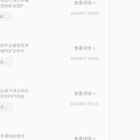
好地进行演示和编
查看详情 >
您轻松实现PDF
2026年07月09日
pdf在线转换成word，教你一个方法
出色的跨平台兼容性和
查看详情 >
将PDF文件中的
步编辑。那么pdf
2026年07月09日
pdf如何转word，这个方法简单又方便
的有效方法，帮助
，以便于演示和分
查看详情 >
F到PPT的转
2026年07月01日
如何将pdf转Word，简单方法教你一招
中常遇到的需求，
查看详情 >