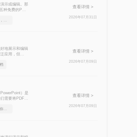
行演示或编辑。那
查看详情 >
五种免费的PDF
2026年07月31日
pdf转word在线怎么操作，这个方法简单又方便
更好地展示和编辑
查看详情 >
被广泛应用，但
ppt呢？本文将介
2026年07月09日
文档
owerPoint）是
查看详情 >
们需要将PDF文
本文中，我们将介
2026年07月09日
pdf在线转换成word，教你一个方法