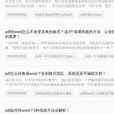
在日常工作、学习和资料整理中，我们经常需要将各种格式的文件转换成
Microsoft Word文档（.docx）。无论是扫描的纸质文件、PDF文档、图
格式，转换成Word格式可以方便我们编辑、修改、引用和统一格式。那么
PDF转WORD
扫描件放ppt里面怎么转pdf
pdf扫描件转ppt
word形式呢？本文将介绍几种最常用的转换方法，分析其优缺点，推荐实
作步骤和关键注意事项。
pdf转word怎么不改变原来的格式？这3个亲测有效的方法，让
的噩梦！
一招不慎，满盘皆输——PDF转Word后面目全非的文档，消耗的不仅是时
象。“明明只是转换格式，为什么转换后的Word文档乱得像被轰炸过一样？
在处理PDF文档时发自内心的呐喊。表格线对不齐、字体莫名替换、图片
PDF转WORD
分享一个让你惊叹不已的pdf格式转ppt方法
脚消失……每一个细节的偏差，都在无情吞噬着工作效率。那么pdf转wor
的格式呢？
pdf怎么转换成word？告别格式混乱，高效还原可编辑文档！
在日常办公、学术研究和资料整理中，我们经常遇到一个普遍而棘手的问
“只读”的PDF文件转换为可自由编辑和修改的Word文档？PDF因其出色的
为文件分发的首选格式，但其固定布局的特性也使得直接编辑变得困难。
PDF转WORD
pdf转ppt怎么转换成可编辑
pdf转ppt怎么转换成可
pdf如何转word？5种高效方法全解析！