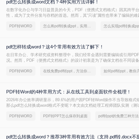
pdf怎么转换成word文档？4种实用方法详解！
在数字化办公与学习日益普及的今天，PDF（便携式文档格式）因其跨平
性，成为了文件分发与存档的首选。然而，其“只读”属性也带来了编辑的难
修改合同条款、提取报告中的数据、或重用文献中的段落时，将PDF转换为可
PDF转WORD
怎么将pdf转换成ppt，实用方法不要错过
文档就成为了一项高频且关键的需求。市场上的转换工具琳琅满目，但效
pdf怎样转成word？这4个常用有效方法了解下！
在日常办公、学术研究或资料整理中，我们经常会遇到需要编辑或引用PD
况。然而，PDF（便携式文档格式）的设计初衷是为了确保文档在不同设
致，其本身并非一个易于编辑的格式。这就催生了一个普遍且迫切的需求：
PDF转WORD
在线免费pdf转ppt，方法你了解吗？
如何pdf转ppt，教
编辑的Word文档。面对网络上琳琅满目的转换工具，如何选择一款高效、
具成为了关键。
PDF转Word的4种常用方式：从在线工具到桌面软件全梳理！
2026年办公效率调研显示，89.6%的用户因PDF转Word操作不当导致格式
那么pdf怎么转换成word格式不变呢？本文由文档处理工程师团队实测（测试环
Microsoft Word 2025 / LibreOffice 7.6 / Adobe Acrobat Pro 2025
PDF转WORD
PDF转PPT怎么保存到桌面
pdf转ppt的免费三种方法
严格遵循《电子文档转换技术规范V3.0》，拆解4种零风险转换路径，附
+格式修复方案，助你1分钟生成可编辑Word！
pdf怎么转换成word？推荐3种常用有效方法（支持.pdf转.docx