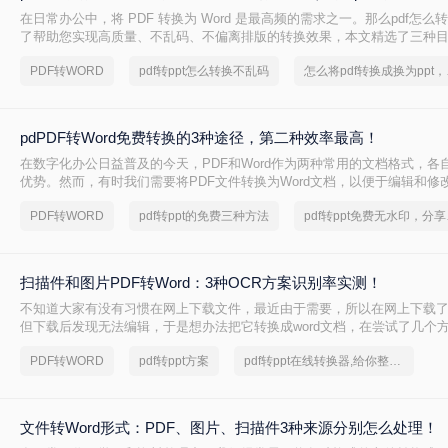
在日常办公中，将 PDF 转换为 Word 是最高频的需求之一。那么pdf怎么转
了帮助您实现高质量、不乱码、不偏离排版的转换效果，本文精选了三种
方法。这些方法不仅能保留原始文档的 .pdf 格式精髓，更能完美生成可编辑的 
PDF转WORD
pdf转ppt怎么转换不乱码
怎么将pd
档，且完全避开了捆绑严重的传统软件。
pdPDF转Word免费转换的3种途径，第二种效率最高！
在数字化办公日益普及的今天，PDF和Word作为两种常用的文档格式，各
优势。然而，有时我们需要将PDF文件转换为Word文档，以便于编辑和修改
何免费转换成Word呢？本文将为大家介绍几种免费将PDF转换成Word的
PDF转WORD
pdf转ppt的免费三种方法
pdf转
松实现文档格式的转换。
扫描件和图片PDF转Word：3种OCR方案识别率实测！
不知道大家有没有习惯在网上下载文件，最近由于需要，所以在网上下载了一
但下载后发现无法编辑，于是想办法把它转换成word文档，在尝试了几个
个还不错的，在这里分享给大家。如果你也需要pdf转换成word文档，那
PDF转WORD
pdf转ppt方案
pdf转ppt在线转换器,给你整理了一份方案
吧。下面讲讲pdf图片怎么转换成word图片文档的方法。
文件转Word形式：PDF、图片、扫描件3种来源分别怎么处理！