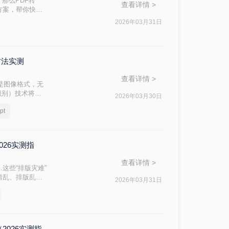
。那么PDF转
查看详情 >
方案，帮你快速
2026年03月31日
方法实测
查看详情 >
质是图像格式，无
识别）技术将其
2026年03月30日
绍几种高效可靠
t
版PDF是通过
026实测指
查看详情 >
这些“排版灾难”
错乱、排版乱了
2026年03月31日
复清爽排版！
2026实测指