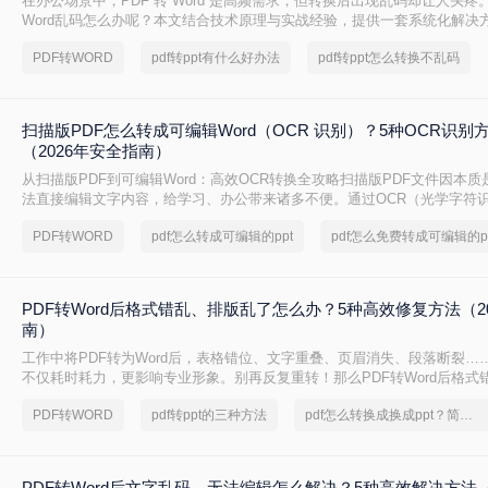
在办公场景中，PDF 转 Word 是高频需求，但转换后出现乱码却让人头疼
Word乱码怎么办呢？本文结合技术原理与实战经验，提供一套系统化解决
修复乱码问题。
PDF转WORD
pdf转ppt有什么好办法
pdf转ppt怎么转换不乱码
扫描版PDF怎么转成可编辑Word（OCR 识别）？5种OCR识别
（2026年安全指南）
从扫描版PDF到可编辑Word：高效OCR转换全攻略扫描版PDF文件因本
法直接编辑文字内容，给学习、办公带来诸多不便。通过OCR（光学字符
转换为可编辑的Word文档，已成为文档处理中的常见需求。本文将系统介
PDF转WORD
pdf怎么转成可编辑的ppt
pdf怎么免费转成可编辑的pp
的转换方法，助您轻松释放文档价值。一、理解扫描版PDF与OCR转换扫描
扫描仪或手机拍照将纸质文件数字化生成的，其内容以图片形式存储
PDF转Word后格式错乱、排版乱了怎么办？5种高效修复方法（2
南）
工作中将PDF转为Word后，表格错位、文字重叠、页眉消失、段落断裂……
不仅耗时耗力，更影响专业形象。别再反复重转！那么PDF转Word后格式
怎么办呢？本文直击痛点，提供可立即执行的修复方案，助您10分钟内恢
PDF转WORD
pdf转ppt的三种方法
pdf怎么转换成换成ppt？简单高效的恢复方法
PDF转Word后文字乱码、无法编辑怎么解决？5种高效解决方法（