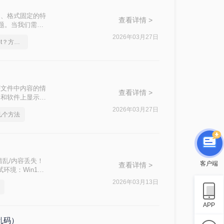
台、格式固定的特
查看详情 >
题。当我们需要
编辑的Word
2026年03月27日
怎么实现pdf转换成ppt？方法详解
果参差不齐。
F文件中内容的情
查看详情 >
备和软件上显示一
将PDF转换为可
2026年03月27日
你几个方法
安全且精准的工
错乱/内容丢失！
客户端
查看详情 >
境：Win11 +
 / 专业在线转换平台），
2026年03月13日
扫描件处理技巧
APP
不乱码）