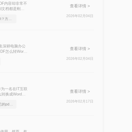
DF内容却非常不
查看详情 >
d文档都是刚
OCR识别、手机
2026年02月04日
pdf怎么转换成换成ppt？方法详细解析
一名深耕电脑办公
查看详情 >
怎么转Word”
图片文案，格式转
2026年02月04日
为一名在IT互联
查看详情 >
转换成Word而
—从合同文档编辑
2026年02月17日
分享一个让你惊叹不已的pdf格式转ppt方法
泛使用。然而，有