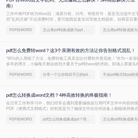
南）
工作中将PDF转为Word后，满屏方框、问号、奇怪符号，甚至无法选中文
些"乱码灾难"不仅浪费时间，更可能因反复尝试导致文档损坏。别再盲目重
Word后文字乱码、无法编辑怎么解决呢？本文直击痛点，提供可立即执行
PDF转WORD
怎么将pdf转换成换为ppt，终于找到解决方法了
您10分钟内恢复可编辑文档！
pdf怎么免费转word？这3个亲测有效的方法让你告别格式混乱！
“95%的人用错了方法，免费转换工具其实比付费软件更高效！”作为一名
多年的博主，小编每天都会收到大量关于pdf转word的求助。职场人群最
换后格式错乱、文字错位，或是需要反复调整排版浪费数小时。
PDF转WORD
分享一个让你惊叹不已的pdf格式转ppt方法
pdf怎么转换成word文档？4种高效转换的终极指南！
在日常工作和学习中，我们经常会遇到需要编辑或引用PDF文件中内容的
PDF（便携式文档格式）的初衷是为了确保文件在任何设备上都能保持格
编辑，这给直接修改内容带来了巨大不便。因此，将PDF转换为可编辑的Wo
PDF转WORD
pdf怎么转换成换成ppt？简单高效的恢复方法
项高频且关键的需求。面对网络上琳琅满目的转换工具，如何选择一款高
工具至关重要。那么pdf怎么转换成word文档呢？本文将为您系统梳理几
PDF转Word方法，深入剖析其优缺点与操作细节，助您轻松应对各类转换