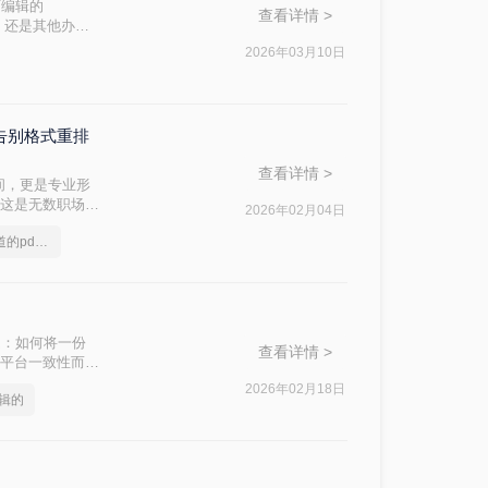
可编辑的
查看详情 >
片，还是其他办公
怎么把文件转成
2026年03月10日
用工具，并提供操
你告别格式重排
查看详情 >
间，更是专业形
”这是无数职场人
2026年02月04日
位置错乱、页眉页
分享一个大家都不知道的pdf转ppt格式方法
d怎么不改变原来
题：如何将一份
查看详情 >
跨平台一致性而成
2026年02月18日
编辑的