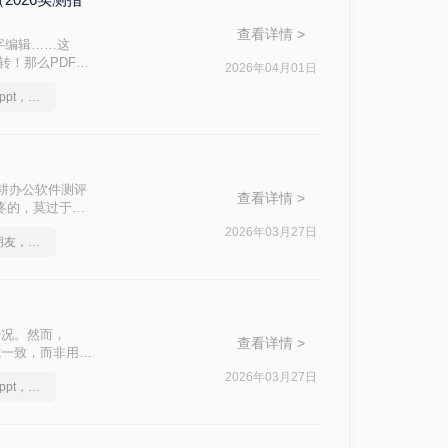
查看详情 >
字编辑……这
转！那么PDF转
2026年04月01日
的修复方案，助
怎么将pdf转换成换为ppt，这个解决方法不容错过
深耕办公软件测评
查看详情 >
头疼的，莫过于转
2026年03月27日
不会pdf格式转ppt的朋友，请看完这篇文章
情况。然而，
查看详情 >
式一致，而非用于
rd文档成为一
2026年03月27日
怎么将pdf转换成换为ppt，分享一种简单的方法
效、安全、精准的
种主流且有效的
挑战。