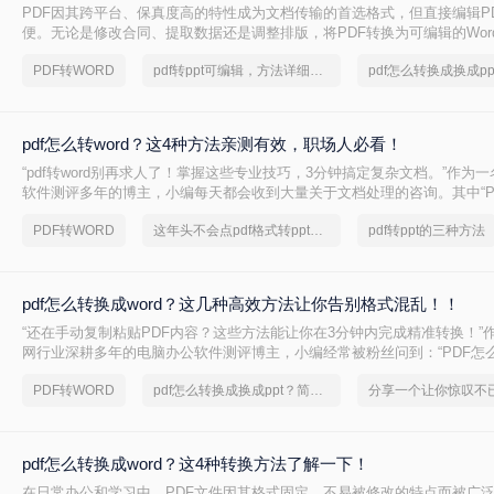
PDF因其跨平台、保真度高的特性成为文档传输的首选格式，但直接编辑P
便。无论是修改合同、提取数据还是调整排版，将PDF转换为可编辑的Wor
需。那么pdf如何转word呢？本文将提供在线工具、专业软件、免费方案、
PDF转WORD
pdf转ppt可编辑，方法详细解析
端操作等5类解决方案，覆盖不同场景下的转换需求。
pdf怎么转word？这4种方法亲测有效，职场人必看！
“pdf转word别再求人了！掌握这些专业技巧，3分钟搞定复杂文档。”作为
软件测评多年的博主，小编每天都会收到大量关于文档处理的咨询。其中“PDF
堪称高频痛点——无论是职场新人处理合同报表，还是自媒体从业者提取
PDF转WORD
这年头不会点pdf格式转ppt技巧，都不好意思说是职场老手了
pdf转ppt的三种方法
换的精度、效率和安全问题总让人头疼。
pdf怎么转换成word？这几种高效方法让你告别格式混乱！！
“还在手动复制粘贴PDF内容？这些方法能让你在3分钟内完成精准转换！”作
网行业深耕多年的电脑办公软件测评博主，小编经常被粉丝问到：“PDF怎么
不丢格式？”尤其在职场和自媒体场景中，PDF转Word的需求无处不在—
PDF转WORD
pdf怎么转换成换成ppt？简单高效的恢复方法
到报告数据提取，但许多人因操作繁琐、结果不准而头疼。
pdf怎么转换成word？这4种转换方法了解一下！
在日常办公和学习中，PDF文件因其格式固定、不易被修改的特点而被广