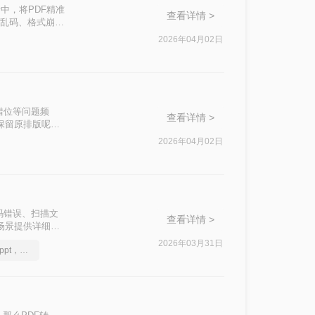
中，将PDF精准
查看详情 >
字乱码、格式崩
企业核心数据泄
2026年04月02日
错位等问题频
查看详情 >
么保留原排版呢？
注每种方案的适用
2026年04月02日
码错误、扫描文
查看详情 >
同场景提供详细的
2026年03月31日
怎么将pdf转换成换为ppt，这个解决方法不容错过