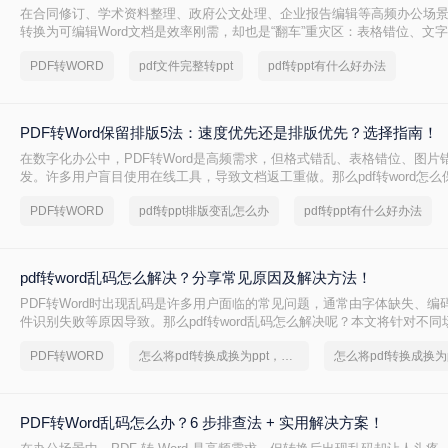
在合同修订、学术资料整理、政府公文处理、企业报告编辑等高频办公场景
转换为可编辑Word文档是效率刚需，却也是“翻车”重灾区：表格错位、文
坏、敏感信息泄露……2025年国家网信办通报多起因在线转换工具导致的
PDF转WORD
pdf文件完整转ppt
pdf转ppt有什么好办法
露事件！
PDF转Word保留排版5法：速度优先还是排版优先？选择指南！
在数字化办公中，PDF转Word是高频需求，但格式错乱、表格错位、图片
发。许多用户盲目使用在线工具，导致文档返工重做。那么pdf转word怎
本文基于Windows 10/11系统实测，系统梳理5种安全有效方法，明确标
PDF转WORD
pdf转ppt排版变乱怎么办
pdf转ppt有什么好办法
边界与关键细节，助您高效保留原排版，让文档转换不再是痛点！
pdf转word乱码怎么解决？分享常见原因及解决方法！
PDF转Word时出现乱码是许多用户面临的常见问题，通常由字体缺失、编
件识别失败等原因导致。那么pdf转word乱码怎么解决呢？本文将针对不
解决方案，帮助用户高效解决乱码问题。
PDF转WORD
怎么将pdf转换成换为ppt，终于找到解决方法了
PDF转Word乱码怎么办？6 步排查法 + 实用解决方案！