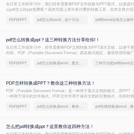
在日常工作和学习中，我们经常需要将PDF文件转换为PPT格式，以便进
么pdf怎么转ppt免费呢？虽然市面上有许多付费的转换工具，但本文将介绍
转PPT方法，帮助你轻松实现文件格式的转换。
PDF转PPT
pdf怎么转word，这个方法简单又方便
pdf怎么转换成ppt？这三种转换方法分享给你!！
在日常工作或学习中，经常需要将PDF文档转换为PPT演示文稿，以便于
内容。PDF（Portable Document Format）因其格式稳定、兼容性强而
PPT（PowerPoint）则因其动态演示功能而备受青睐。那么pdf怎么转换成
PDF转PPT
pdf怎么转换成word，图文教程分享
三种方法把pdf转word
绍三种将PDF转换为PPT的高效方法，帮助您轻松完成格式转换。
PDF怎样转换成PPT？教你这三种转换方法！
PDF（Portable Document Format）是一种用于显示文档的格式，而PPT（P
一种用于演示的文件格式。PDF文件常用于保存文档的完整格式，但有时我
件转换为PPT格式以便于制作演示文稿。那么PDF怎样转换成PPT呢？在
PDF转PPT
pdf怎么转换成word，教你一个方法
绍三种方法，以帮助您将PDF文件转换为PPT文件。
怎么把pdf转换成ppt？这里教你这四种方法！