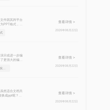
F文件因其跨平台
查看详情 >
为PPT格式，以
将PDF文档转化
2026年06月22日
格式
行演示或进一步编
查看详情 >
供了更强大的编辑
为PPT的方法，
2026年06月22日
如何将pdf转换为word，实用的方法来了
式虽然适合文档共
查看详情 >
换成ppt呢？本
2026年06月22日