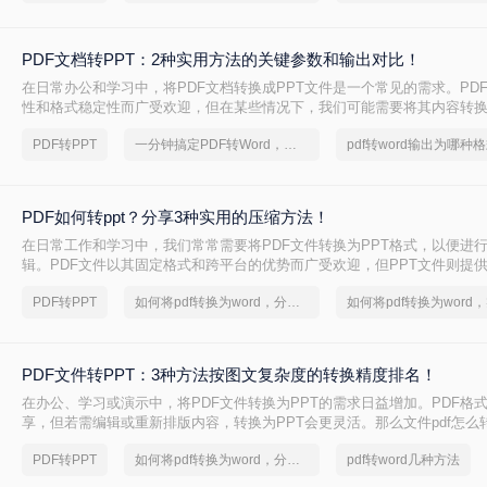
PDF文档转PPT：2种实用方法的关键参数和输出对比！
在日常办公和学习中，将PDF文档转换成PPT文件是一个常见的需求。PD
性和格式稳定性而广受欢迎，但在某些情况下，我们可能需要将其内容转换
便进行演示、分享或编辑。那么pdf文档如何转化成ppt呢？本文将介绍两种
PDF转PPT
一分钟搞定PDF转Word，这2种简单方法，任意选择
pdf转word输出为哪种
成PPT的实用方法。
PDF如何转ppt？分享3种实用的压缩方法！
在日常工作和学习中，我们常常需要将PDF文件转换为PPT格式，以便进
辑。PDF文件以其固定格式和跨平台的优势而广受欢迎，但PPT文件则提
功能和动态展示效果。那么PDF如何转PPT呢？本文将介绍三种将PDF转换
PDF转PPT
如何将pdf转换为word，分享一种简单的方法
帮助您轻松完成这一任务。
PDF文件转PPT：3种方法按图文复杂度的转换精度排名！
在办公、学习或演示中，将PDF文件转换为PPT的需求日益增加。PDF格
享，但若需编辑或重新排版内容，转换为PPT会更灵活。那么文件pdf怎么转
文将介绍几种简单实用的方法，帮助您高效完成转换。
PDF转PPT
如何将pdf转换为word，分享一种简单的方法
pdf转word几种方法