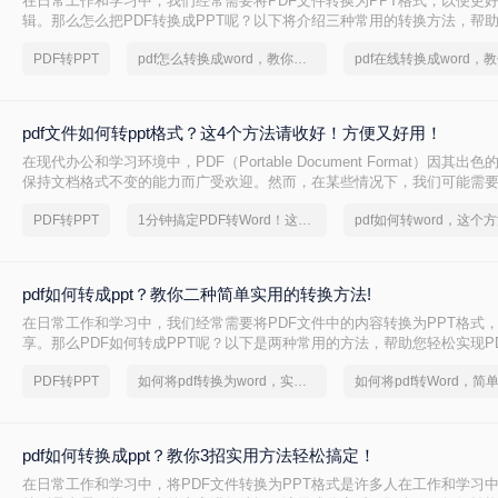
在日常工作和学习中，我们经常需要将PDF文件转换为PPT格式，以便更
辑。那么怎么把PDF转换成PPT呢？以下将介绍三种常用的转换方法，帮助
到PPT的转换。
PDF转PPT
pdf怎么转换成word，教你一个方法
pdf文件如何转ppt格式？这4个方法请收好！方便又好用！
在现代办公和学习环境中，PDF（Portable Document Format）因其
保持文档格式不变的能力而广受欢迎。然而，在某些情况下，我们可能需要
内容转换成PPT（PowerPoint Presentation）格式，以便进行演示或进一
PDF转PPT
1分钟搞定PDF转Word！这2个方法，一定要收好！
文件如何转ppt格式呢？本文将详细介绍几种将PDF文件转换为PPT格式
您轻松应对这一需求。
pdf如何转成ppt？教你二种简单实用的转换方法!
在日常工作和学习中，我们经常需要将PDF文件中的内容转换为PPT格式
享。那么PDF如何转成PPT呢？以下是两种常用的方法，帮助您轻松实现PD
换。
PDF转PPT
如何将pdf转换为word，实用的方法来了
pdf如何转换成ppt？教你3招实用方法轻松搞定！
在日常工作和学习中，将PDF文件转换为PPT格式是许多人在工作和学习