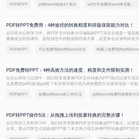
PDF转PPT
pdf转word鼠标4个箭头
pdf文件免费转word有页数限制
轻松实现格式转换。
PDF转PPT免费用：4种途径的转换精度和排版保留能力对比！
在日常办公和学习中，将PDF文件转换为可编辑的PPT演示文稿是一项高
要修改过时的课件、提取报告中的数据制作新方案，还是将会议资料转化
且免费地完成格式转换都能极大提升工作效率。那么如何免费把pdf转成PP
PDF转PPT
可以免费用的pdf转word办法
电脑上免费用的pdf转wor
PDF免费转PPT：4种高效方法的速度、精度和文件限制实测！
在办公和学习过程中，我们经常需要将PDF文件转换为PPT格式以便于演
么免费把pdf转换成ppt呢？本文将详细介绍几种免费的方法来实现这一目标
PDF转PPT
免费pdf转word的三种方法
pdf转word免费吗有两种方
PDF转PPT操作5法：从拖拽上传到批量转换的完整步骤！
在日常的工作和学习中，我们经常需要将PDF文件转换成PPT格式，以便
分享。那么PDF怎么转换成PPT呢？本文将介绍五种将PDF转换成PPT的