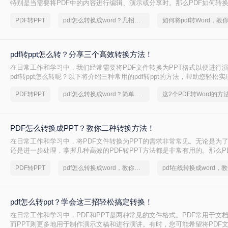
特别是当需要将PDF中的内容进行编辑、演示或分享时。那么PDF如何转换
将介绍三种常用的PDF转PPT的方法。
PDF转PPT
pdf怎么转换成word？几招轻松搞定
pdf转ppt怎么转？分享三个高效转换方法！
在日常工作和学习中，我们经常需要将PDF文件转换为PPT格式以便进行
pdf转ppt怎么转呢？以下将介绍三种常用的pdf转ppt的方法，帮助您轻松
换。
PDF转PPT
pdf怎么转换成word？简单高效的恢复方法
PDF怎么转换成PPT？教你二种转换方法！
在日常工作和学习中，将PDF文件转换为PPT的需求非常常见。无论是为
还是进一步处理，掌握几种高效的PDF转PPT方法都是非常有用的。那么P
PPT呢？本文将详细介绍两种常见的PDF转PPT方法，帮助用户轻松完成
PDF转PPT
pdf怎么转换成word，教你一个方法
pdf怎么转ppt？学会这三招轻松搞定转换！
在日常工作和学习中，PDF和PPT是两种常见的文件格式。PDF常用于文
而PPT则更多地用于制作演示文稿和进行演讲。有时，您可能希望将PDF文