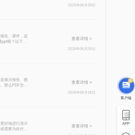
DF转换为PPT
2026年06月30日
粘贴内容。
合报告、课件，还
查看详情 >
ppt呢？以下是
2026年06月26日
论是展示报告、图
查看详情 >
。那么PDF怎么
文档整合。
2026年06月26日
客户端
便更好地进行演示
APP
查看详情 >
意或需要为此付
的方法，帮助用户