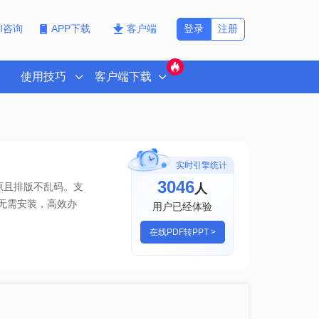
登录
注册
PI咨询
APP下载
客户端
使用技巧
客户端下载
实时引擎统计
3046
人
原且排版不乱码。支
无需安装，高效办
用户已经体验
在线PDF转PPT >