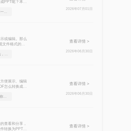
成PPT呢？本文
2026年07月01日
如何将pdf转Word，教你一招搞定
演示或编辑。那么
查看详情 >
实现文件格式的转
2026年06月30日
这2个PDF转Word的方法，高效率转换，排版不乱码！
了方便展示、编辑
查看详情 >
DF怎么转换成
文件格式转换。
2026年06月30日
pdf在线转换成word，教你一个方法
档的查看和分享，
查看详情 >
件转换为PPT格