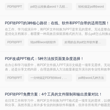
式，以便进行编辑、修改或展示。那么pdf怎么转ppt呢？本文将介绍三种将P
PDF转PPT
pdf怎么转换成word？几招轻松搞定
轻松搞定pdf转word
的方法：使用专业的PDF转PPT软件、利用在线转换工具，以及手动复制
PDF转PPT的3种核心路径：在线、软件和PPT自带的适用范围！
在工作、学习或演示中，将PDF文件转换为PPT是常见的需求。无论是整
是优化文档展示，都需要一种高效且保留原格式的方法。那么pdf怎么转换成
几种常用方法的详细解析，帮助你快速上手。
PDF转PPT
转pdf和word的软件
好用的合并pdf文件软件要和好朋友分享
PDF改成PPT格式：5种方法按页面复杂度选择！
在办公和学习场景中，将PDF文件插入PPT演示文稿是一项常见需求。无
表，还是分享文档内容，合理选择插入方法能显著提升演示的专业性和效率
改成PPT呢？以下是五种常用方法的详细说明，帮助您根据需求高效完成
PDF转PPT
一分钟搞定PDF转Word，这2种简单方法，任意选择
pdf转word几种方法
PDF转PPT免费方案：4个工具的文件限制和输出质量对比！
在日常工作和学习中，将PDF文件转换为PPT格式是一项常见的需求，以
和分享。虽然市面上有许多专业的转换软件和服务，但并非所有用户都愿
费。那么pdf如何免费转换ppt呢？以下将介绍四种免费将PDF转换为PPT