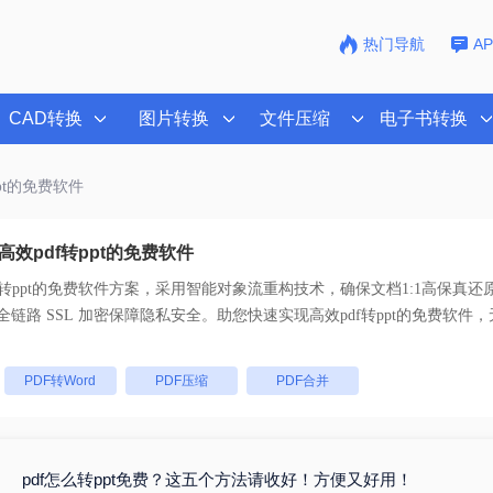
热门导航
A
CAD转换
图片转换
文件压缩
电子书转换
ppt的免费软件
效pdf转ppt的免费软件
f转ppt的免费软件
方案，采用智能对象流重构技术，确保文档1:1高保真还
持一键批量处理， 全链路 SSL 加密保障隐私安全。助您快速实现
高效pdf转ppt的免费软件
，
：
PDF转Word
PDF压缩
PDF合并
pdf怎么转ppt免费？这五个方法请收好！方便又好用！