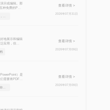
行演示或编辑。那
查看详情 >
五种免费的PDF
2026年07月31日
pdf转word在线怎么操作，这个方法简单又方便
更好地展示和编辑
查看详情 >
被广泛应用，但
ppt呢？本文将介
2026年07月09日
文档
owerPoint）是
查看详情 >
们需要将PDF文
本文中，我们将介
2026年07月09日
pdf在线转换成word，教你一个方法