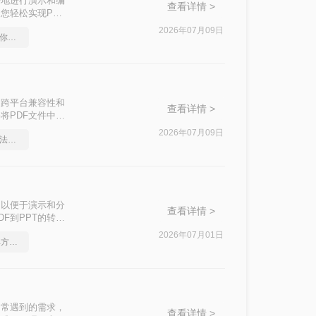
好地进行演示和编
查看详情 >
您轻松实现PDF
2026年07月09日
pdf在线转换成word，教你一个方法
出色的跨平台兼容性和
查看详情 >
将PDF文件中的
步编辑。那么pdf
2026年07月09日
pdf如何转word，这个方法简单又方便
的有效方法，帮助
，以便于演示和分
查看详情 >
F到PPT的转
2026年07月01日
如何将pdf转Word，简单方法教你一招
中常遇到的需求，
查看详情 >