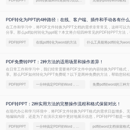
PDF转PPT
pdf转换成word免费转5页以上的
完整的pdf转word教程
PDF转化为PPT的4种路径：在线、客户端、插件和手动各有什
在工作和学习中，将PDF文件转换为PPT文档的需求非常常见，这样可以
分享。那么pdf如何转化为ppt呢？本文将介绍四种常见的PDF转PPT方法
需求选择最合适的方式。
PDF转PPT
在线pdf转化为word的方法
什么工具能将pdf转化为wor
PDF免费转PPT：2种方法的适用场景和操作差异！
在日常工作和学习中，我们经常需要将PDF文件中的内容转换为PPT格式
享。那么PDF如何转化为PPT免费呢？以下是两种免费的方法，帮助您轻松实
的转换。
PDF转PPT
一分钟搞定PDF转Word，这2种简单方法，任意选择
免费pdf转word的三种
PDF转PPT：2种实用方法的完整操作流程和格式保留对比！
在现代办公和学习环境中，将PDF文件转换为PPT格式的需求日益增多。
地编辑内容，还是为了在演示文稿中更好地展示信息，PDF转PPT都是一
能。那么如何把PDF转换成PPT呢？本文将介绍两种高效的PDF转PPT方
PDF转PPT
一分钟搞定PDF转Word，这2种简单方法，任意选择
己的需求选择最合适的方式。