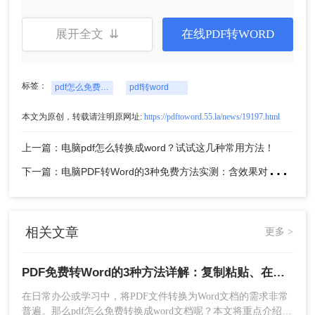
缺点：
展开全文 ⇊
在线PDF转WORD
❌ 大文件需排队等待
❌ 受限于网络速度和文件大小
推荐工具：
转转大师在线转换工具
标签：
pdf怎么免费转换成word文档
pdf转word
操作步骤：
本文为原创，转载请注明原网址:
https://pdftoword.55.la/news/19197.html
1、打开在线pdf转word的网址：
http://pdftoword.55.la/
上一篇：电脑pdf怎么转换成word？试试这几种常用方法！
下
一篇：电脑PDF转Word的3种免费方法实测：含效果对比与适用场景说明！
相关文章
更多 >
PDF免费转Word的3种方法详解：复制粘贴、在线工具与Word内置转换效果对比！
在日常办公或学习中，将PDF文件转换为Word文档的需求非常
2、在线转换很简单，直接上传要转换的PDF
普遍。那么pdf怎么免费转换成word文档呢？本文将重点介绍三
文件。