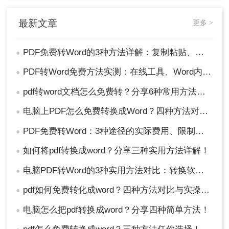
注意
：仅Office 2013及以上版本支持。
最新文章
更多 >
方法对比与总结
方法
适用场景
推荐工具
耗时
PDF免费转Word的3种方法详解：复制粘贴、在线工具与Word内置转换效果对比！
●
直接复
纯文字、无格式
无需工具
1分钟
制法
需求
PDF转Word免费方法实测：在线工具、Word内置功能与手动复制3种方式对比！
●
在线工
带排版/表格/图片
转转大师在线工
3-5分
pdf转word文档怎么免费转？分享6种常用方法详解！
●
具法
的PDF
具、PDF猫
钟
Word软
简单排版、Office
Microsoft Word
2-3分
电脑上PDF怎么免费转换成Word？四种方法对比与实操指南（附详细表格）!
●
件法
用户
钟
PDF免费转Word：3种途径的实际费用、限制和效果对比！
●
注意事项
如何将pdf转换成word？分享三种实用方法详解！
●
电脑PDF转Word的3种实用方法对比：转换软件、Word内置功能与在线工具详解！
扫描版PDF
：若内容为图片，必须使用带OCR
●
功能的工具。
pdf如何免费转化成word？四种方法对比与实操指南（附详细表格）
●
加密文件
：转换前需解除密码（推荐 转转大师
解锁工具）。
电脑怎么把pdf转换成word？分享四种简单方法！
●
批量处理
：免费工具通常限制单次转换数量，