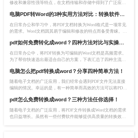
修改和兼容性强等特点，在文档传输和存储中得到了广泛应
用。然而，在某些情况下，我们可能需要将PDF文件转换为
三、使用Microsoft Word直接转换
电脑PDF转Word的3种实用方法对比：转换软件、Word内置功能与在线工具详解！
Word文档，以便进行编辑和修改。那么如何将pdf转换成word
呢？本文将介绍三种将PDF转换成Word的实用方法。
在日常办公和学习中，将PDF文档转换为Word格式是一项常见
利用Word 2013及以上版本内置功能直接打开PDF
的需求。Word文档因其易于编辑和修改的特点而备受青睐。那
并另存为Word文档。
么电脑上pdf怎么转换成word呢？本文将介绍三种将PDF转换成
优点：
pdf如何免费转化成word？四种方法对比与实操指南（附详细表格）
Word的实用方法。
在日常办公中，将PDF转换为可编辑的Word文档是高频需求。
✅ 无需安装额外工具
为了帮你快速选出最适合自己的方案，下表汇总了四种主流免
✅ 支持简单排版转换（字体、段落）
费方法的核心差异：
电脑怎么把pdf转换成word？分享四种简单方法！
缺点：
随着电子文档的广泛应用，我们经常会遇到PDF文件无法直接
❌ 扫描版PDF无法转换
编辑的情况。幸运的是，有一种简单而高效的方法可以将PDF
❌ 复杂表格/多栏排版易错位
文件转换成可编辑的Word文档，方便我们进行进一步修改和编
pdf怎么免费转换成word？三种方法任你选择！
辑。那么电脑怎么把pdf转换成word呢？本文将为您介绍几种方
推荐工具：
Microsoft Word
法和工具，让您轻松实现这个目标。
随着电子文档的广泛应用，将PDF文件转换成Word文档的需求
操作步骤
也日益增长。虽然有一些付费软件能够提供高质量的转换效
果，但对于一些用户来说，寻找免费的方法也是很有吸引力
1、右键点击PDF文件，选择「打开方式」
的。那么pdf怎么免费转换成word呢？以下是三种将PDF文件免
→「Word」；
费转换成Word文档的方法，让您无需付费即可实现格式转换。