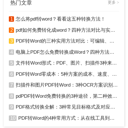
热门文章
更多 >
1
怎么将pdf转word？看看这五种转换方法！
2
pdf如何免费转化成word？四种方法对比与实操指南（附详细表格）
3
PDF转Word的三种实用方法对比：可编辑、保格式、避风险！
4
电脑上PDF怎么免费转换成Word？四种方法对比与实操指南（附详细表格）!
5
文件转Word形式：PDF、图片、扫描件3种来源分别怎么处理！
6
PDF转Word零成本：5种方案的成本、速度、精度对比！
2、弹出提示时点击「确定」，等待转换完
7
扫描件和图片PDF转Word：3种OCR方案识别率实测！
成；
8
pdPDF转Word免费转换的3种途径，第二种效率最高！
9
PDF格式转换全解：3种常见目标格式及对应操作方法！
3、检查内容格式，点击「文件」→「另存
为」→ 选择「.docx」格式保存。
10
PDF转Word的4种常用方式：从在线工具到桌面软件全梳理！