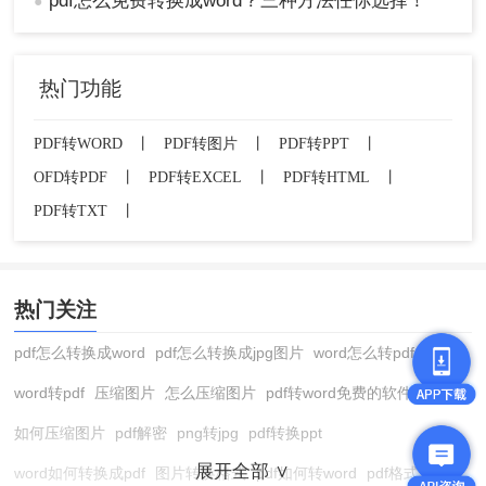
pdf怎么免费转换成word？三种方法任你选择！
●
需分批操作。
最终建议
热门功能
紧急轻量需求
：直接复制粘贴 + 手动调整格
PDF转WORD
丨
PDF转图片
丨
PDF转PPT
丨
式；
OFD转PDF
丨
PDF转EXCEL
丨
PDF转HTML
丨
常规转换
：优先使用Word内置功能或
ILovePDF；
PDF转TXT
丨
复杂文件
：转转大师 Tools启用OCR模式 + 二
次排版修正。
以上就是pdf怎么免费转换成word文档的方法介绍
热门关注
了，根据实际需求灵活选择，高效完成PDF到Word
pdf怎么转换成word
pdf怎么转换成jpg图片
word怎么转pdf
的无缝转换！
word转pdf
压缩图片
怎么压缩图片
pdf转word免费的软件
如何压缩图片
pdf解密
png转jpg
pdf转换ppt
展开全部 ∨
word如何转换成pdf
图片转换格式
pdf如何转word
pdf格式转换