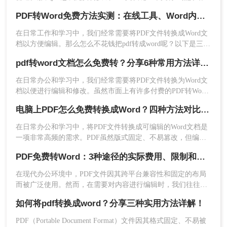
种免费且无需专业技能的PDF转Word方法，助您快速解决问
PDF转Word免费方法实测：在线工具、Word内置功能与手动复制3种方式对比！
题。
在日常工作和学习中，我们经常需要将PDF文件转换成Word文
档以方便编辑。那么怎么不花钱把pdf转成word呢？以下是三种
可以免费使用的PDF转Word的方法，帮助您根据具体需求选择
pdf转word文档怎么免费转？分享6种常用方法详解！
最适合的方式。
3、如果有要求的话设置一下转换设置。最后
在日常办公和学习中，我们经常需要将PDF文件转换为Word文
点击开始转换，等待转换结果即可。
档以便进行编辑和修改。虽然市面上有许多付费的PDF转Word
工具，但也有很多免费的转换方法可以满足我们的需求。那么
电脑上PDF怎么免费转换成Word？四种方法对比与实操指南（附详细表格）!
pdf转word文档怎么免费转呢？本文将详细介绍几种常用的免费
PDF转Word文档的方法。
在日常办公和学习中，将PDF文件转换成可编辑的Word文档是
一项非常高频的需求。PDF虽然版式固定、不易篡改，但编辑
修改较为困难，而Word文档则更便于调整格式和修改内容。为
PDF免费转Word：3种途径的实际费用、限制和效果对比！
了帮你快速选出最适合自己的转换方式，下表汇总了四种主流
免费方法的核心差异：
在现代办公环境中，PDF文件因其跨平台兼容性和固定的布局
而被广泛使用。然而，在需要对内容进行编辑时，我们往往需
4、转换成功，点击下载文档。
要将其转换为Word文档。那么如何免费转换pdf格式为word
如何将pdf转换成word？分享三种实用方法详解！
呢？本文将介绍三种常用的免费方法来实现这一目标。
注意
：注意检查文件大小限制，部分在线工具对上
PDF（Portable Document Format）文件因其格式固定、不易被
传文件有大小限制。