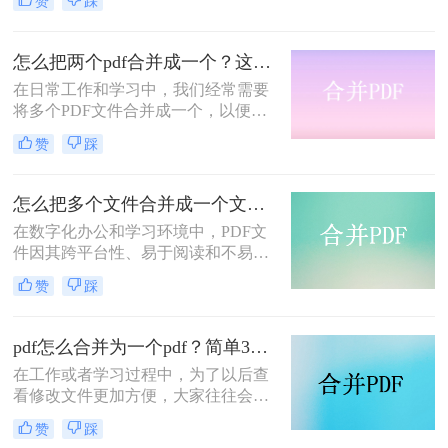
赞
踩
和传输。有多种方法可以实现这一需
求，那么如何把pdf合并成一个文档
呢？下面将介绍三种常用的方法。
怎么把两个pdf合并成一个？这三个方法教你合并文件！
在日常工作和学习中，我们经常需要
将多个PDF文件合并成一个，以便于
分享、打印和存档。那么怎么把两个
赞
踩
pdf合并成一个呢？本文将介绍三种常
用的将两个PDF文件合并成一个的方
法，帮助您根据不同的需求选择最合
怎么把多个文件合并成一个文件？这3个方法收藏起来吧！
适的方式。
在数字化办公和学习环境中，PDF文
件因其跨平台性、易于阅读和不易被
篡改的特性而广受欢迎。然而，随着
赞
踩
日常工作的积累，我们可能会面临需
要将多个PDF文件合并为一个文件的
情况，以便于整理、分享或存档。那
pdf怎么合并为一个pdf？简单3种方法请查收！
么怎么把多个文件合并成一个文件
在工作或者学习过程中，为了以后查
呢？本文将详细介绍几种将多个PDF
看修改文件更加方便，大家往往会把
文件合并成一个文件的有效方法，帮
不同类型的文件信息保存到不一样的
助您高效管理PDF文档。
赞
踩
文档中，就比如现在比较常用的PDF