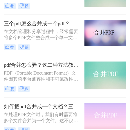
便于查阅、分享或打印。这种需求常
赞
踩
见于需要将两个较小的PDF页面合并
为一个较大的页面，或者将两个相关
内容的页面合并在一起方便浏览。那
三个pdf怎么合并成一个pdf？分享二种实用合并方法！
么两页pdf怎么合并到一页pdf上呢？
在文档管理和分享过程中，经常需要
下面，我将为您介绍两种常用的将两
将多个PDF文件整合成一个单一文
页PDF合并到一页PDF上的方法。
件，以便于存档、打印或提交给相关
赞
踩
部门。那么三个pdf怎么合并成一个
pdf呢？为了帮助用户更轻松地完成这
一任务，本文将详细介绍两种不同的
pdf合并怎么弄？这二种方法教你轻松合并！
PDF合并方法。
PDF（Portable Document Format）文
件因其跨平台兼容性和不可篡改性而
广泛应用于各种场合。然而，有时我
赞
踩
们需要将多个PDF文件合并为一个，
以便于分享、归档或阅读。那么pdf合
并怎么弄呢？本文将介绍两种PDF合
如何把pdf合并成一个文档？三个方法教会你！
并的方法。
在处理PDF文件时，我们有时需要将
多个文件合并为一个文件。这不仅方
便整理和归档，还能更好地进行分享