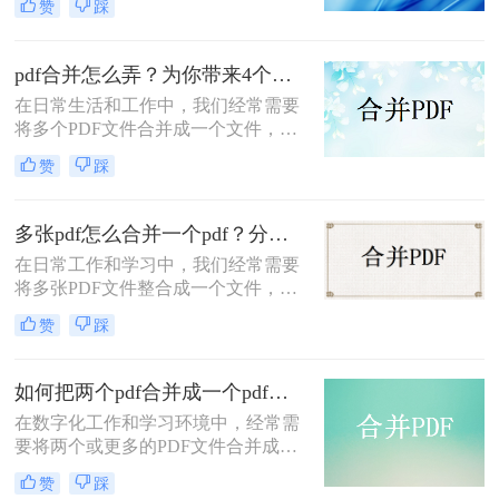
赞
踩
一个文档。那么电脑上怎么进行pdf合
并呢？本文将向您介绍几种常见的方
法，帮助您轻松完成PDF文件的合
pdf合并怎么弄？为你带来4个好用的方法！
并。
在日常生活和工作中，我们经常需要
将多个PDF文件合并成一个文件，以
便于管理和分享。那么pdf合并怎么弄
赞
踩
呢？本文将详细介绍几种PDF合并的
方法，帮助您轻松实现这一需求。
多张pdf怎么合并一个pdf？分享三种方法帮助你解决！
在日常工作和学习中，我们经常需要
将多张PDF文件整合成一个文件，以
便于查阅、分享或存档。无论是学术
赞
踩
报告、项目文档还是合同文件，将多
个PDF合并成一个文件都能显著提升
工作效率和便捷性。那么多张pdf怎么
如何把两个pdf合并成一个pdf文件？分享合并pdf的三个方法！
合并一个pdf呢？本文将详细介绍几种
在数字化工作和学习环境中，经常需
常见的将多张PDF合并成一个PDF的
要将两个或更多的PDF文件合并成一
方法，帮助您轻松完成这一任务。
个单一的文件，以方便共享、打印或
赞
踩
者组织资料。不论是学术论文、报告