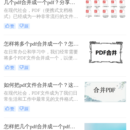
几个pdf合并成一个pdf？分享三种方法帮助你解决！
务。那么pdf文件如何合并呢？本文将
在现代社会，PDF（便携式文档格
详细介绍几种常用的PDF合并方法，
式）已经成为一种非常流行的文件格
包括使用在线工具、桌面软件以及编
式。它能够保证文件在传输和打印过
程方式。
赞
踩
程中的版式一致性，被广泛应用于各
种领域。然而，有时候我们需要将多
个PDF文件合并为一个PDF文件，以
怎样将多个pdf合并成一个？怎样将多个pdf合并成一个？两分钟教会你三种方法！
便于阅读和管理。那么几个pdf合并成
在日常办公和学习中，我们经常需要
一个pdf呢？本文将为您详细介绍几种
将多个PDF文件合并成一个，以便于
合并PDF文件的方法。
查阅、分享或存档。那么怎样将多个
赞
踩
pdf合并成一个呢？下面，我将为您详
细介绍几种常用的PDF合并方法，帮
助您轻松完成这一任务。
如何把pdf文件合并成一个？这三个方法收藏起来吧！
在现代社会，PDF文件成为了我们日
常生活和工作中最常见的文件格式之
一。然而，有时候需要把多个PDF文
赞
踩
件合并成一个完整的文档，这可能会
给一些人带来困扰。幸运的是，有一
些快速而简便的方法可以帮助我们实
怎样把几个pdf合并成一个pdf？分享三个简单的方法！
现这个目标，下面一起看看如何把pdf