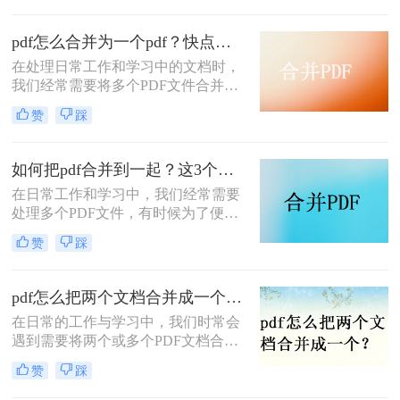
还是合同文件，合并PDF文件能够使
你的文档管理更加简洁高效。本文将
pdf怎么合并为一个pdf？快点过来尝试一下这三个方法吧！
指导你如何把两个pdf合并成一个pdf
在处理日常工作和学习中的文档时，
文件，轻松实现PDF文件的合并。
我们经常需要将多个PDF文件合并为
一个，以便于管理、分享或打印。那
赞
踩
么pdf怎么合并为一个pdf呢？本文将
详细介绍几种常用的方法，帮助你轻
松实现PDF文件的合并。
如何把pdf合并到一起？这3个方法帮你解决！
在日常工作和学习中，我们经常需要
处理多个PDF文件，有时候为了便于
管理和阅读，我们希望将这些文件合
赞
踩
并成一个PDF文档。幸运的是，现在
有许多方法和工具可以帮助我们轻松
实现这一目标。那么如何把pdf合并到
pdf怎么把两个文档合并成一个？这三种秘方分享给你!
一起呢？本文将介绍几种常用的方法
在日常的工作与学习中，我们时常会
来合并PDF文件，适合不同场景下的
遇到需要将两个或多个PDF文档合并
使用需求。
为一个文件的情况。这种需求可能源
赞
踩
于多种原因，比如整合报告、汇总学
习资料或是为了更便捷地分享文件。