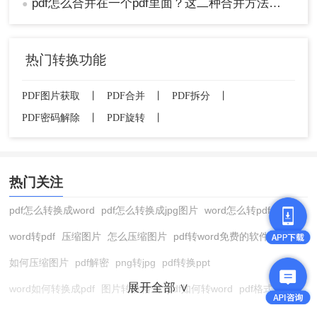
pdf怎么合并在一个pdf里面？这二种合并方法了解下！
●
热门转换功能
PDF图片获取
丨
PDF合并
丨
PDF拆分
丨
PDF密码解除
丨
PDF旋转
丨
热门关注
pdf怎么转换成word
pdf怎么转换成jpg图片
word怎么转pdf
word转pdf
压缩图片
怎么压缩图片
pdf转word免费的软件
如何压缩图片
pdf解密
png转jpg
pdf转换ppt
展开全部 ∨
word如何转换成pdf
图片转换格式
pdf如何转word
pdf格式转换
在线pdf转换成word
pdf转图片
pdf怎么转换成jpg图片
图片转pdf