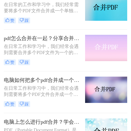
在日常的工作和学习中，我们经常需
文件合并成一个吧。
要将多个PDF文件合并成一个单独的
文件。这有助于我们更高效地管理、
赞
踩
分享和存储文档。那么怎样把几个pdf
合并成一个pdf呢？下面将介绍几种简
单而有效的方法来合并PDF文件。
pdf怎么合并在一起？分享合并pdf的三个方法！
在日常工作和学习中，我们经常会遇
到需要合并多个PDF文件为一个的情
况。而要实现这一目标，我们可以采
赞
踩
用多种不同的方法。那么PDF怎么合
并在一起呢？本文将介绍三种简单又
高效的PDF合并方法，帮助您快速完
电脑如何把多个pdf合并成一个pdf？学会这3个方法！
成工作。
在日常工作和学习中，我们经常会遇
到需要将多个PDF文件合并成一个文
件的情况。这有助于我们更好地组织
赞
踩
和管理文件，方便查阅和分享。那么
电脑如何把多个pdf合并成一个pdf
呢？本文将详细介绍几种不同的方
电脑上怎么进行pdf合并？学会这2个实用方法！
法，帮助你轻松地将多个PDF文件合
PDF（Portable Document Format）是