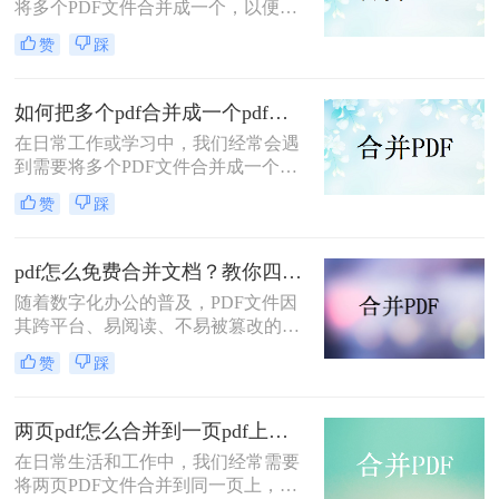
将多个PDF文件合并成一个，以便于
查阅、分享或存档。然而，许多专业
赞
踩
的PDF编辑软件往往价格昂贵，对于
普通用户来说可能并不划算。幸运的
是，还有一些免费的方法可以帮助我
如何把多个pdf合并成一个pdf？这四个方法能帮助大家！
们实现PDF文件的合并。那么如何把
在日常工作或学习中，我们经常会遇
几个pdf合成一个pdf免费呢？下面将
到需要将多个PDF文件合并成一个的
介绍三种实用的免费方法，供您参
情况，以便于整理、分享和阅读。那
考。
赞
踩
么如何把多个pdf合并成一个pdf呢？
以下将为您介绍四种实用的方法，帮
助您轻松实现PDF文件的合并。
pdf怎么免费合并文档？教你四个方法！
随着数字化办公的普及，PDF文件因
其跨平台、易阅读、不易被篡改的特
性，成为我们日常工作中不可或缺的
赞
踩
一部分。然而，当面对多个PDF文件
需要合并时，那么pdf怎么免费合并文
档呢？本文将为您介绍四种免费合并
两页pdf怎么合并到一页pdf上？快来试试这两种方法吧！
PDF文档的方法，帮助您轻松解决这
​在日常生活和工作中，我们经常需要
一问题。
将两页PDF文件合并到同一页上，以