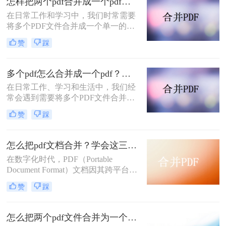
怎样把两个pdf合并成一个pdf？分享4种方法，简单又高效！
在日常工作和学习中，我们时常需要
将多个PDF文件合并成一个单一的文
件，以方便阅读或整理资料。不论是
赞
踩
出于简化文档管理的需求，还是为了
更好地呈现信息，学会怎样把两个pdf
合并成一个pdf都是非常实用的技能。
多个pdf怎么合并成一个pdf？试试这二个方法！
本文将介绍几种简单有效的方法，帮
在日常工作、学习和生活中，我们经
助您轻松实现PDF文件的合并。
常会遇到需要将多个PDF文件合并成
一个文件的情况。这样做不仅便于管
赞
踩
理，还能在分享、打印或存档时提高
效率。那么多个pdf怎么合并成一个
pdf呢？本文将详细介绍几种常用的方
怎么把pdf文档合并？学会这三种方法就够了!
法，帮助你轻松地将多个PDF合并成
在数字化时代，PDF（Portable
一个PDF。
Document Format）文档因其跨平台兼
容性和保持文档原貌的特性而广受欢
赞
踩
迎。然而，在处理多个PDF文件时，
我们常常需要将它们合并成一个单独
的文档，以便于分享、存档或打印。
怎么把两个pdf文件合并为一个？教你4招，轻松合并pdf！
那么怎么把pdf文档合并呢？本文将详