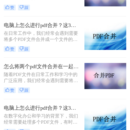
方便阅读、分享或存档。无论是整理
赞
踩
报告、汇总项目文档，还是合并一系
列扫描件，掌握PDF文件合并的技巧
都是至关重要的。那么pdf如何合并文
电脑上怎么进行pdf合并？这3个方法很实用！
件呢？本文将详细介绍几种简单而高
在日常工作中，我们经常会遇到需要
效的方法，帮助你轻松合并PDF文
将多个PDF文件合并成一个文件的情
件，提高文件管理的效率和便捷性。
况。无论是为了整理文档、发送电子
赞
踩
邮件还是打印，合并PDF文件都能让
我们的工作变得更加高效。那么电脑
上怎么进行pdf合并呢？本文将介绍几
怎么将两个pdf文件合并在一起？这4种方法都特别简单！
种常用的方法来实现PDF文件的合
随着PDF文件在日常工作和学习中的
并。
广泛应用，我们经常会遇到需要将多
个PDF文件合并为一个文件的情况。
赞
踩
这样做不仅可以提高文件的整洁度，
还便于分享和存储。那么怎么将两个
pdf文件合并在一起呢？以下是几种常
电脑上怎么进行pdf合并？这3个方法很实用！
用的合并PDF文件的方法。
​在数字化办公和学习的背景下，我们
经常需要处理多个PDF文件，有时为
了便于分享或存档，会将它们合并成