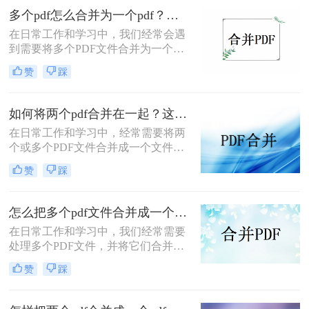
多个pdf合并成一个pdf文件呢？本文
多个pdf怎么合并为一个pdf？这三种转换方法掌握好！
将详细介绍几种将多个PDF合并成一
在日常工作和学习中，我们经常会遇
个PDF文件的实用方法。
到需要将多个PDF文件合并为一个文
件的情况。这样做可以方便查阅、整
赞
踩
理和分享。那么多个pdf怎么合并为一
个pdf呢？本文将详细介绍几种将多个
PDF合并为一个PDF的方法，帮助您
如何将两个pdf合并在一起？这几种方法，任你选择！
轻松完成这项任务。
在日常工作和学习中，经常需要将两
个或多个PDF文件合并成一个文件，
以便于管理和分享。无论是整理报
赞
踩
告、收集资料还是制作演示文稿，
PDF合并都是一项非常实用的技能。
那么如何将两个pdf合并在一起呢？本
怎么把多个pdf文件合并成一个？分享实用的5种方法！
文将详细介绍几种将两个PDF合并在
在日常工作和学习中，我们经常需要
一起的方法。
处理多个PDF文件，并将它们合并为
一个以便于管理、分享或打印。那么
赞
踩
怎么把多个pdf文件合并成一个呢？以
下是五种常用的方法，可以帮助你轻
松地将多个PDF文件合并成一个。