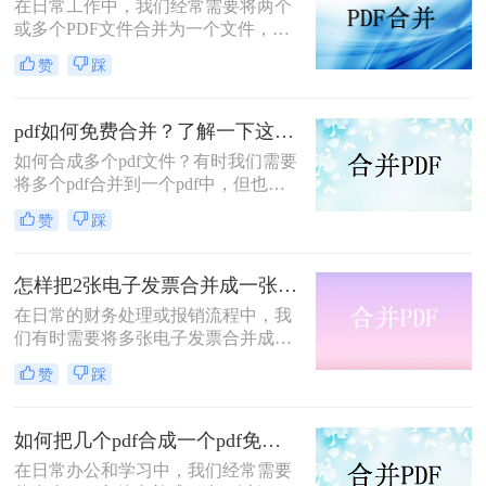
在日常工作中，我们经常需要将两个
或多个PDF文件合并为一个文件，以
便于分享、查阅或归档。那么怎么把
赞
踩
两个PDF合并成一个呢？以下将详细
介绍几种合并PDF文件的方法，帮助
您轻松完成这项任务。
pdf如何免费合并？了解一下这三种合并方法！
如何合成多个pdf文件？有时我们需要
将多个pdf合并到一个pdf中，但也有
一些朋友不知道如何合并，下面就为
赞
踩
大家分享一下pdf如何免费合并的方
法，看看是怎么PDF合并的吧。感兴
趣的朋友可以一起来了解下哦。
怎样把2张电子发票合并成一张？这三种合并方法学习一下!
在日常的财务处理或报销流程中，我
们有时需要将多张电子发票合并成一
张，以便于管理、存档或打印。那么
赞
踩
怎样把2张电子发票合并成一张呢？
下面将介绍三种将两张电子发票合并
成一张的方法，帮助你轻松应对这一
如何把几个pdf合成一个pdf免费？三种实用方法分享！
需求。
在日常办公和学习中，我们经常需要