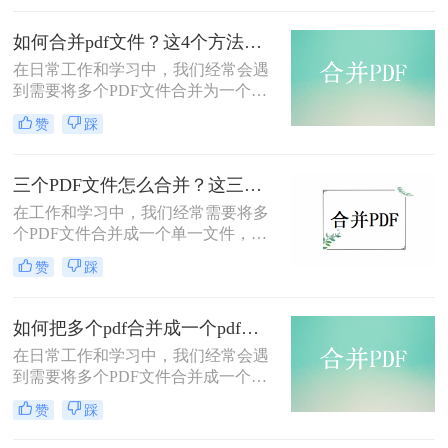
文档，并且还会分门别类的归纳到各
个文件夹。这样操作有利也有弊，不
如何合并pdf文件？这4个方法帮你搞定！
同的内容放到不一样的地方，虽然不
在日常工作和学习中，我们经常会遇
会造成混淆，但是整合内容就会变得
到需要将多个PDF文件合并为一个文
麻烦了，遇到这种情况，我们就可以
件的情况。无论是整理研究报告、整
把这些PDF文档合并成为一个，这样
赞
踩
理会议纪要还是整合同一主题的多个
同类型的文件就会整合在一个文档里
文档，合并PDF文件都是一个常见的
面了，那么pdf怎么合并为一个pdf
需求。幸运的是，这个过程并不复
呢？下面一起看看吧。
三个PDF文件怎么合并？这三种操作方法十分简单！
杂，有多种方法可以实现。那么如何
在工作和学习中，我们经常需要将多
合并pdf文件呢？本文将介绍几种常见
个PDF文件合并成一个单一文件，以
的合并PDF文件的方法。
方便管理和分享。不论是整理会议记
赞
踩
录、归档项目文档还是汇总报告材
料，将多个PDF文件合并为一个文档
都能大大提高效率。那么三个PDF文
如何把多个pdf合并成一个pdf文件？分享3个简单的方法！
件怎么合并呢？下面将介绍三种简单
在日常工作和学习中，我们经常会遇
的方法，帮助你快速将三个PDF文件
到需要将多个PDF文件合并成一个单
合并在一起。
独文件的情况。这样做不仅可以简化
赞
踩
文件管理，还能在分享或演示时提供
更加连贯和统一的体验。那么如何把