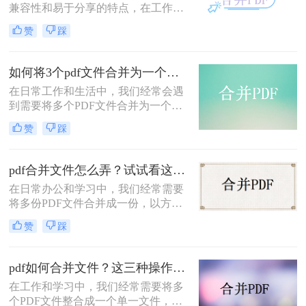
兼容性和易于分享的特点，在工作和
学习中扮演着重要角色。然而，当你
赞
踩
需要将多个PDF文件整合成一个文档
时，可能会感到困扰。那么几个pdf怎
么合成一个pdf呢？本文将详细介绍几
如何将3个pdf文件合并为一个？四种简单又实用的方法！
种简单有效的方法，帮助你轻松合并
在日常工作和生活中，我们经常会遇
多个PDF文件，提高文件管理和分享
到需要将多个PDF文件合并为一个的
的效率。
情况。无论是为了方便管理、编辑还
赞
踩
是分享文件，合并PDF文件可以帮助
我们节省时间和精力。那么如何将3
个pdf文件合并为一个呢？本文将为大
pdf合并文件怎么弄？试试看这3个方法！
家介绍四种简单又实用的方法，让您
在日常办公和学习中，我们经常需要
能够轻松合并PDF文件。
将多份PDF文件合并成一份，以方便
阅读、分享或归档。无论是整理会议
赞
踩
记录、汇总报告章节，还是收集一系
列的研究资料，掌握PDF文件合并的
技巧都是必不可少的。那么pdf合并文
pdf如何合并文件？这三种操作方法十分简单!！
件怎么弄呢？本文将详细介绍几种简
在工作和学习中，我们经常需要将多
单且高效的方法，帮助你轻松合并
个PDF文件整合成一个单一文件，以
PDF文件。