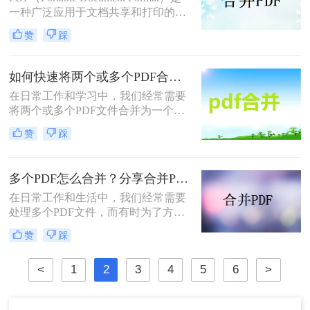
并成一个PDF文件。
一种广泛应用于文档共享和打印的文
件格式，它能够在不同设备和操作系
赞
踩
统上保持一致的文档外观。然而，在
日常工作中，我们可能会遇到需要将
多个PDF文件合并成一个文件的情
如何快速将两个或多个PDF合并？教你两种实用方法！
况，以便更方便地进行分享、存档或
在日常工作和学习中，我们经常需要
打印。那么电脑上怎么进行pdf合并
将两个或多个PDF文件合并为一个。
呢？本文将介绍在电脑上进行PDF合
这不仅有助于整理资料，还能提高文
并的几种常见方法。
赞
踩
件的分享和阅读效率。那么如何快速
将两个或多个PDF合并呢？本文将为
您介绍两种快速合并PDF文件的方
多个PDF怎么合并？分享合并PDF的三个方法！
法。
在日常工作和生活中，我们经常需要
处理多个PDF文件，而有时为了方便
查阅或分享，我们需要将这些PDF文
赞
踩
件合并为一个。那么多个PDF怎么合
并呢？本文将为您介绍几种简单有效
<
1
2
3
4
5
6
>
的合并多个PDF文件的方法。