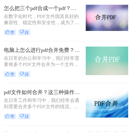
那么pdf怎么把两个文档合并成一个
怎么把三个pdf合成一个pdf？这三种方法很实用！
呢？本文将详细介绍几种常用的方
在数字化时代，PDF文件因其良好的
法，帮助您轻松实现PDF文档的合
兼容性、稳定性和安全性，成为了我
并。
们工作、学习和生活中不可或缺的一
赞
踩
部分。然而，在处理多个PDF文件
时，我们往往会遇到需要将它们合并
为一个文件的情况，以便于管理、分
电脑上怎么进行pdf合并免费？了解一下这3种合并方法！
享或打印。本文将详细介绍怎么把三
在日常的办公和学习中，我们经常需
个pdf合成一个pdf，并探讨几种常用
要将多个PDF文件合并为一个文件，
的方法。
以便于管理和分享。幸运的是，有许
赞
踩
多免费的方法可以在电脑上实现PDF
合并。那么电脑上怎么进行pdf合并免
费呢？本文将详细介绍几种常见的免
pdf文件如何合并？这三种操作方法十分简单！
费PDF合并方法，帮助您轻松完成这
在日常工作和学习中，我们经常会遇
项任务。
到需要合并多个PDF文件的情况。无
论是整理报告、汇总资料还是制作电
赞
踩
子书，合并PDF文件都是一个常见的
需求。幸运的是，现在有许多工具和
方法可以帮助我们轻松完成这项任