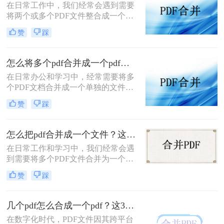
在日常工作中，我们经常会遇到需要
细介绍几种常见的PDF合并方法，帮
将两个或多个PDF文件整合成一个单
助您轻松完成这项任务。
一文件的情况，这可能是为了便于管
赞
踩
理文档、简化发送电子邮件附件的过
程，或是为了创建更加整洁有序的档
案。以下是详细的步骤指南，帮助您
怎么将多个pdf合并成一个pdf？来教你这4种方法！
了解怎么把两个pdf文件合并为一个。
在日常办公和学习中，经常需要将多
个PDF文档合并成一个单独的文件，
以便于整理、分享或存档。幸运的
赞
踩
是，有多种方法可以帮助我们轻松完
成这项任务。那么怎么将多个pdf合并
成一个pdf呢？本文将详细介绍几种常
怎么把pdf合并成一个文件？这四种方法分享给你！
用的PDF合并方法，以满足不同用户
在日常工作和学习中，我们经常会遇
的需求。
到需要将多个PDF文件合并为一个文
件的情况，以便更好地管理和分享。
赞
踩
那么怎么把pdf合并成一个文件呢？以
下将详细介绍几种常用的PDF合并方
法，帮助您轻松完成这一任务。
几个pdf怎么合成一个pdf？这3个方法收藏起来吧！
在数字化时代，PDF文件因其跨平台