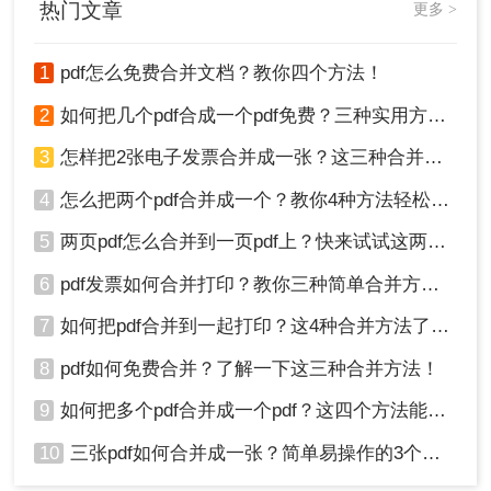
热门文章
更多 >
3、在打印对话框中，选择“Microsoft Print to PDF”作为打
有必要将二个PDF合并成一个进行保存。那么，怎么合并两个
印机。
pdf呢？接下来分享二个PDF合并的方法。
4、点击“打印”按钮，系统将生成一个新的包含所有选定
1
pdf怎么免费合并文档？教你四个方法！
PDF内容的PDF文件。
2
如何把几个pdf合成一个pdf免费？三种实用方法分享！
macOS系统
：
3
怎样把2张电子发票合并成一张？这三种合并方法学习一下!
1、打开“预览”应用，导入需要合并的第一个PDF文
件。
4
怎么把两个pdf合并成一个？教你4种方法轻松完成合并！
2、在菜单栏中选择“文件”>“插入页面”>“从文件”，
然后选择其他需要合并的PDF文件。
5
两页pdf怎么合并到一页pdf上？快来试试这两种方法吧！
3、调整页面的顺序和布局（如果需要）。
6
pdf发票如何合并打印？教你三种简单合并方法！
4、选择“文件”>“导出为PDF”，将合并后的文件保
存到指定位置。
7
如何把pdf合并到一起打印？这4种合并方法了解一下！
结论
8
pdf如何免费合并？了解一下这三种合并方法！
以上就是几个pdf怎么合成一个pdf的方法介绍了。将多个
9
如何把多个pdf合并成一个pdf？这四个方法能帮助大家！
PDF文件合并为一个文件是文档处理中的一项常见任务。
10
三张pdf如何合并成一张？简单易操作的3个方法！
通过使用专业的PDF编辑软件、在线PDF合并工具或操作
系统自带功能，我们可以轻松完成这一任务。在选择具体