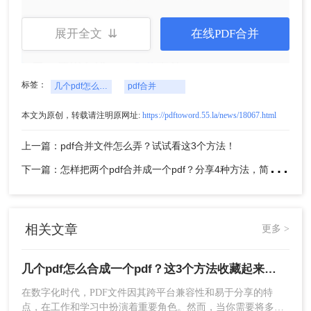
展开全文 ⇊
在线PDF合并
二、使用在线
PDF合并
工具
标签：
几个pdf怎么合成一个pdf
pdf合并
在线pdf合并工具无需安装任何软件，只需打开网页
即可使用，非常适合偶尔需要合并PDF文件的用
本文为原创，转载请注明原网址:
https://pdftoword.55.la/news/18067.html
户。下面以转转大师在线PDF合并工具操作为例。
上一篇：pdf合并文件怎么弄？试试看这3个方法！
操作如下：
下
一篇：怎样把两个pdf合并成一个pdf？分享4种方法，简单又高效！
1、打开在线PDF合并：
https://pdftoword.55.la/merge-pdf/
相关文章
更多 >
几个pdf怎么合成一个pdf？这3个方法收藏起来吧！
在数字化时代，PDF文件因其跨平台兼容性和易于分享的特
点，在工作和学习中扮演着重要角色。然而，当你需要将多个