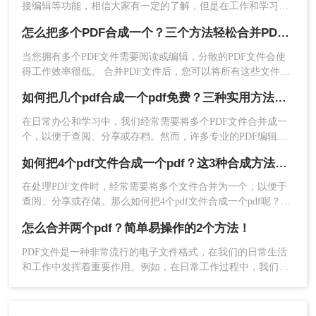
接编辑等功能，相信大家有一定的了解，但是在工作和学习中
不可避免地需要把几个PDF文件合并为一个PDF文件，今天我
怎么把多个PDF合成一个？三个方法轻松合并PDF！
们就分享一下如何将pdf合并吧，相信你会用的到。
当您拥有多个PDF文件需要阅读或编辑，分散的PDF文件会使
得工作效率很低。 合并PDF文件后，您可以将所有这些文件整
齐地排序。相反，则需要对PDF文件进行分割，分享几个自用
如何把几个pdf合成一个pdf免费？三种实用方法分享！
的好方法，下面一起看看怎么把多个PDF合成一个吧~
4、合并成功，点击立即下载就完成了。
在日常办公和学习中，我们经常需要将多个PDF文件合并成一
个，以便于查阅、分享或存档。然而，许多专业的PDF编辑软
三、使用操作系统自带功能
件往往价格昂贵，对于普通用户来说可能并不划算。幸运的
如何把4个pdf文件合成一个pdf？这3种合成方法请务必学会！
是，还有一些免费的方法可以帮助我们实现PDF文件的合并。
在Windows和macOS等现代操作系统中，还可以使用系统
那么如何把几个pdf合成一个pdf免费呢？下面将介绍三种实用
在处理PDF文件时，经常需要将多个文件合并为一个，以便于
自带的功能来合并PDF文件。虽然这种方法的功能可能相
的免费方法，供您参考。
查阅、分享或存储。那么如何把4个pdf文件合成一个pdf呢？本
对简单，但对于简单的合并需求来说已经足够。
文将介绍三种将4个PDF文件合成一个PDF的高效方法。
怎么合并两个pdf？简单易操作的2个方法！
Windows系统
：
PDF文件是一种非常流行的电子文件格式，在我们的日常生活
1、打开“文件资源管理器”，找到需要合并的PDF文件所在
和工作中发挥着重要作用。例如，在日常工作过程中，我们将
的文件夹。
从互联网上获取一些基于PDF格式的信息。在日常学习过程
2、选中所有需要合并的PDF文件，右键点击，选择“打
中，我们从一些网站下载一个基于PDF格式的课程。然而，随
印”选项。
着时间的推移，随着相关操作的实施，随着文件数量的增加，