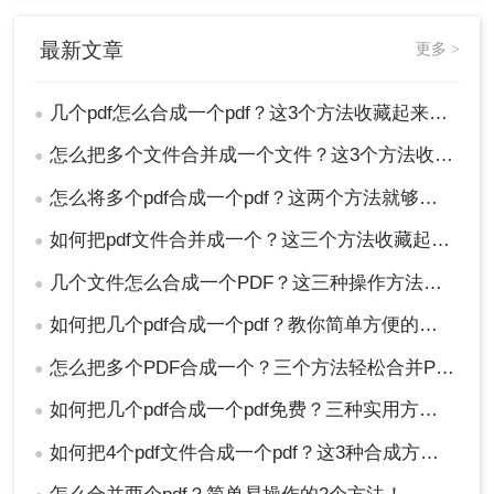
方法时，可以根据自己的需求和实际情况进行选择。无论
选择哪种方法，都需要注意保护文件的安全性和隐私性，
最新文章
更多 >
避免泄露敏感信息。同时，在合并过程中尽量保持原有的
排版和样式，以确保合并后的PDF文件易于阅读和分享。
几个pdf怎么合成一个pdf？这3个方法收藏起来吧！
●
怎么把多个文件合并成一个文件？这3个方法收藏起来吧！
●
怎么将多个pdf合成一个pdf？这两个方法就够用啦!
●
如何把pdf文件合并成一个？这三个方法收藏起来吧！
●
几个文件怎么合成一个PDF？这三种操作方法十分简单!！
●
如何把几个pdf合成一个pdf？教你简单方便的在线合并方法！
●
怎么把多个PDF合成一个？三个方法轻松合并PDF！
●
如何把几个pdf合成一个pdf免费？三种实用方法分享！
●
如何把4个pdf文件合成一个pdf？这3种合成方法请务必学会！
●