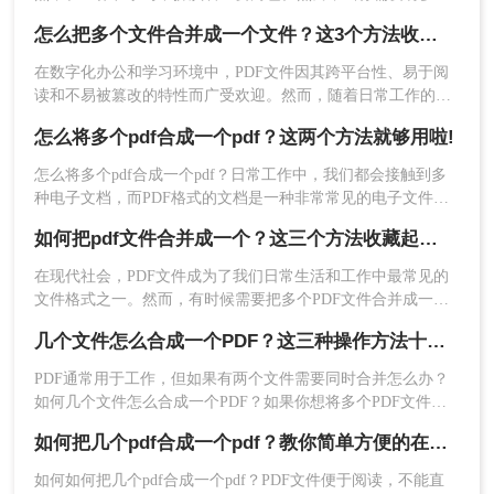
PDF文件整合成一个文档时，可能会感到困扰。那么几个pdf怎
怎么把多个文件合并成一个文件？这3个方法收藏起来吧！
么合成一个pdf呢？本文将详细介绍几种简单有效的方法，帮助
2、打开链接进入PDF合并界面，需要注意的是，如
你轻松合并多个PDF文件，提高文件管理和分享的效率。
在数字化办公和学习环境中，PDF文件因其跨平台性、易于阅
果有密码保护的话，需要去除密码保护在上传文件
读和不易被篡改的特性而广受欢迎。然而，随着日常工作的积
哦。
累，我们可能会面临需要将多个PDF文件合并为一个文件的情
怎么将多个pdf合成一个pdf？这两个方法就够用啦!
况，以便于整理、分享或存档。那么怎么把多个文件合并成一
个文件呢？本文将详细介绍几种将多个PDF文件合并成一个文
怎么将多个pdf合成一个pdf？日常工作中，我们都会接触到多
件的有效方法，帮助您高效管理PDF文档。
种电子文档，而PDF格式的文档是一种非常常见的电子文件格
式？为使工作更有效率，我们常常会对一些资料进行整合，所
如何把pdf文件合并成一个？这三个方法收藏起来吧！
以对一些需要合并的PDF文件进行操作，这样可以使我们的工
作更有秩序吗？不过，许多小伙伴还不知道怎样将pdf合并，那
在现代社会，PDF文件成为了我们日常生活和工作中最常见的
么下面小编就谈谈如何快速实现PDF合并？
文件格式之一。然而，有时候需要把多个PDF文件合并成一个
完整的文档，这可能会给一些人带来困扰。幸运的是，有一些
几个文件怎么合成一个PDF？这三种操作方法十分简单!！
快速而简便的方法可以帮助我们实现这个目标，下面一起看看
如何把pdf文件合并成一个吧。
3、上传需要合并的PDF文件，然后点击开始转换即
PDF通常用于工作，但如果有两个文件需要同时合并怎么办？
如何几个文件怎么合成一个PDF？如果你想将多个PDF文件合
可。
并成一个PDF文件，那么你可以使用第三方工具。在这里，我
如何把几个pdf合成一个pdf？教你简单方便的在线合并方法！
想与大家分享PDF合并的方法技巧。
如何如何把几个pdf合成一个pdf？PDF文件便于阅读，不能直