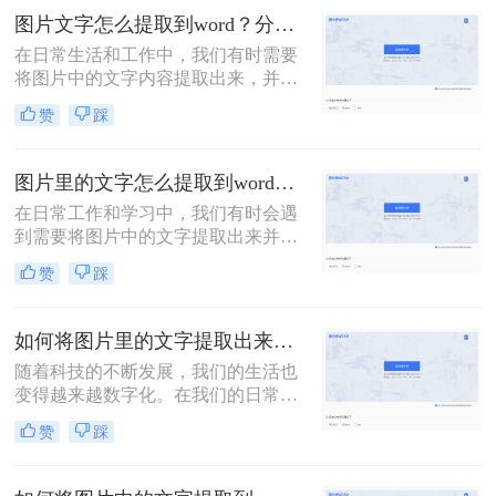
来并转换为Word文档。那么图片的文
图片文字怎么提取到word？分享2种图片识别文字方法!！
字怎么提取出来变成word呢？本文将
在日常生活和工作中，我们有时需要
介绍几种常用的方法，帮助你轻松实
将图片中的文字内容提取出来，并放
现这一目标。
入Word文档中进行编辑、排版或保
赞
踩
存。这种需求在处理扫描文档、图片
格式的电子书或从网页上截取的文字
时尤为常见。虽然手动放大图片并逐
图片里的文字怎么提取到word？这2个方法，让你事半功倍！
字复制粘贴可以实现这一目标，但这
在日常工作和学习中，我们有时会遇
既耗时又容易出错。幸运的是，有多
到需要将图片中的文字提取出来并编
种方法可以帮助我们快速准确地将图
辑到Word文档中的情况。那么图片里
片中的文字提取到Word中。下面教你
赞
踩
的文字怎么提取到word呢？本文将为
图片文字怎么提取到word！
您介绍二种简便实用的方法，帮助您
轻松实现图片文字的提取与编辑。
如何将图片里的文字提取出来变成文档？这里教你2种方法！
随着科技的不断发展，我们的生活也
变得越来越数字化。在我们的日常生
活中，我们经常需要将图片转换成
赞
踩
Word文档。然而，这种转换可能需要
一些特殊的软件。在这篇文章中，我
们将介绍如何将图片里的文字提取出