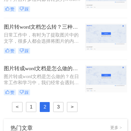
格式的方法，图片文件也不例外，并
赞
踩
且图片转为的WORD文件的使用也比
较普遍。有时候想将这样的图片文件
转为可编辑的WORD该如何操作呢，
图片转word文档怎么转？三种转换图片的方法！
下面转转师妹为大家讲解一下如何将
日常工作中，有时为了提取图片中的
图片转换成word文档。
文字，很多人都会选择将图片的内容
一个字一个字的录入到Word中，费时
赞
踩
费力不说，还总容易出错。图片转
word文档怎么转？其实想要将图片转
换成可编辑的文字文档，是有不少快
图片转成word文档是怎么做的？四种方法任你挑选！
速且好用的方法！今天就来教大家三
图片转成word文档是怎么做的？在日
招，让你轻轻松松就能完成文字提取
常工作和学习中，我们经常会遇到需
~
要将图片转换成Word文档的情况。在
赞
踩
现代社会，电子文档已经成为了人们
工作和生活中不可缺少的一部分。在
<
1
2
3
>
处理文档的过程中，我们常常需要将
图片转换成Word文档。无论是为了编
辑图片中的文字内容
热门文章
更多 >