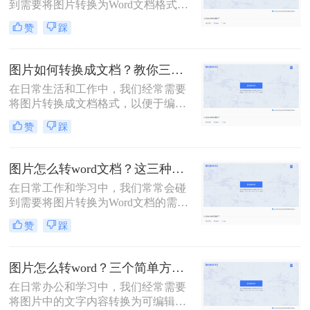
到需要将图片转换为Word文档格式的
情况。这种需求可能来自于需要将图
赞
踩
片中的文字提取出来进行编辑，或者
是将图片中的表格转换为可编辑的表
格格式。那么图片如何转换成word文
图片如何转换成文档？教你三种转换方法！
档格式呢？下面，我们将介绍几种常
在日常生活和工作中，我们经常需要
用的方法，帮助你轻松实现图片到
将图片转换成文档格式，以便于编
Word文档的转换。
辑、存储和分享。这种转换不仅能够
赞
踩
帮助我们提取图片中的文字信息，还
能让我们更方便地对图片内容进行修
改和整理。那么图片如何转换成文档
图片怎么转word文档？这三种方法，让你操作更加简单！
呢？下面将介绍三种将图片转换成文
在日常工作和学习中，我们常常会碰
档的方法，帮助你轻松实现这一目
到需要将图片转换为Word文档的需
标。
求，而这个过程有时候会让人感到比
赞
踩
较繁琐。那么图片怎么转word文档
呢？为了帮助大家更加便捷地完成这
项任务，本文将介绍三种简单易行的
图片怎么转word？三个简单方法让你轻松转换！
方法，让你轻松将图片转换成Word文
在日常办公和学习中，我们经常需要
档。
将图片中的文字内容转换为可编辑的