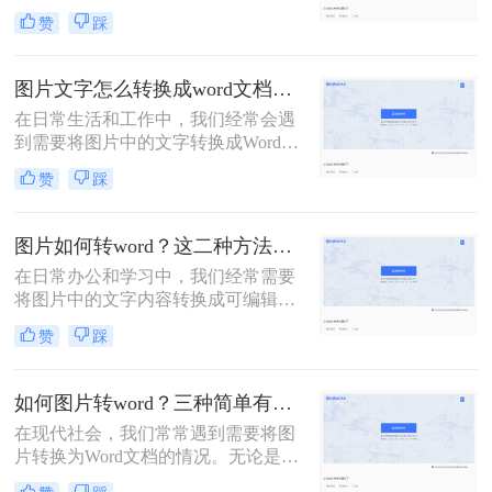
Word文档。这不仅能帮助我们高效地
赞
踩
整理信息，还能让我们对文字进行进
一步的编辑和修改。那么图片怎么转
word呢？以下将介绍三种识别提取图
图片文字怎么转换成word文档？这两招快收藏起来！
片内容转换为Word的方法。
在日常生活和工作中，我们经常会遇
到需要将图片中的文字转换成Word文
档的情况。无论是从网上下载的扫描
赞
踩
版资料，还是从纸质文档中拍摄的照
片，将图片中的文字转换成可编辑的
Word文档都能极大地提升我们的工作
图片如何转word？这二种方法是最简单的！
效率。那么图片文字怎么转换成word
在日常办公和学习中，我们经常需要
文档​呢？下面将介绍三种常用的将图
将图片中的文字内容转换成可编辑的
片文字转换成Word文档的方法。
Word文档格式。这不仅可以方便我们
赞
踩
进行文字的修改和整理，还能提高我
们的工作效率。那么，图片如何转
Word呢？本文将为您详细介绍几种常
如何图片转word？三种简单有效的方法帮你搞定！
用的转换方法及其步骤。
在现代社会，我们常常遇到需要将图
片转换为Word文档的情况。无论是工
作中需要将图片插入到Word文档中进