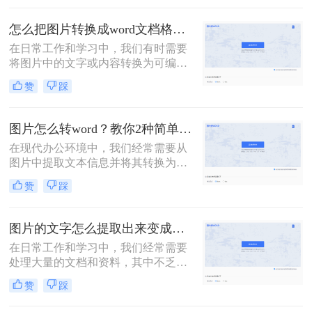
学术研究、办公文档处理等。那么如
何图片文字转换成word呢？本文将介
怎么把图片转换成word文档格式？有效帮你转换的两种方法！
绍二种高效的方法，帮助您轻松实现
在日常工作和学习中，我们有时需要
图片文字转换成Word。
将图片中的文字或内容转换为可编辑
的Word文档格式。这种转换对于提取
赞
踩
图片中的文字信息、整理资料和进行
后续的编辑工作非常有帮助。那么怎
么把图片转换成word文档格式呢？本
图片怎么转word？教你2种简单转化方法！
文将介绍二种将图片转换成Word文档
在现代办公环境中，我们经常需要从
格式的方法，帮助读者轻松实现转换
图片中提取文本信息并将其转换为可
需求。
编辑的Word文档。虽然这个过程可能
赞
踩
听起来有些复杂，但实际上有几种相
对简单的方法可以实现。那么图片怎
么转word呢？以下是将图片转换为
图片的文字怎么提取出来变成word？二个方法可以实现转换！
Word文档的两种常用方法。
在日常工作和学习中，我们经常需要
处理大量的文档和资料，其中不乏一
些以图片形式存在的文字内容。为了
赞
踩
更方便地编辑、修改和共享这些文
字，我们需要将图片中的文字提取出