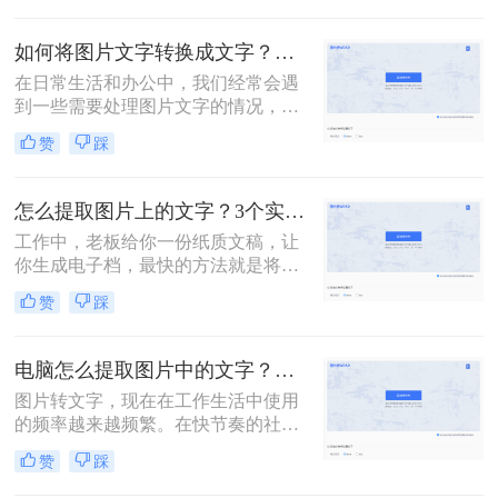
别证件、读取新闻等等。为了满足这
一需求，现在有很多方法可以提取图
如何将图片文字转换成文字？这里教你3种方法！
片中的文字内容，本文将介绍图片如
在日常生活和办公中，我们经常会遇
何提取文字内容方法，并分析它们的
到一些需要处理图片文字的情况，比
优缺点和使用场景。
如需要编辑图片中的文字内容，或者
赞
踩
想要将图片中的文字转换成可编辑的
文字形式。这时候，OCR（Optical
Character Recognition）技术就成了我
怎么提取图片上的文字？3个实用的方法分享~
们的好帮手。本文将介绍如何将图片
工作中，老板给你一份纸质文稿，让
文字转换成文字。下面一起看看这些
你生成电子档，最快的方法就是将文
方法吧。
稿拍下来，提取图片上的文字，下面
赞
踩
教两种怎么提取图片上的文字方法，
比打字快多了。
电脑怎么提取图片中的文字？这2个方法真的太实用了！
图片转文字，现在在工作生活中使用
的频率越来越频繁。在快节奏的社
会，手写输入的效率太低了，已经不
赞
踩
能满足我们的需求了！现在市面上出
现了很多文字识别软件，只要掌握使