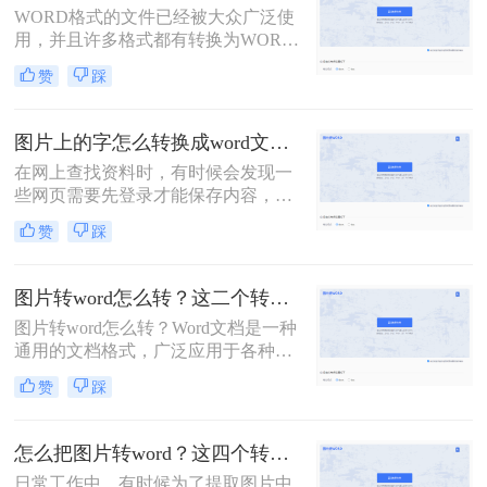
WORD格式的文件已经被大众广泛使
来。
用，并且许多格式都有转换为WORD
格式的方法，图片文件也不例外，并
赞
踩
且图片转为的WORD文件的使用也比
较普遍。有时候想将这样的图片文件
转为可编辑的WORD该如何操作呢，
图片上的字怎么转换成word文档？三种方法教你转换！
下面转转师妹为大家讲解一下如何把
在网上查找资料时，有时候会发现一
图片上的字转换成word文档。
些网页需要先登录才能保存内容，在
不方便登录的时候教大家一个小技
赞
踩
巧。我们可以利用电脑或者手机截图
的方式，将文字内容部分生成图片保
存，然后将图片上的文字转换成word
图片转word怎么转？这二个转换方法赶紧记下【附视频教程】！
文档，截图大家都会，今天就教大家
图片转word怎么转？Word文档是一种
图片上的字怎么转换成word文档。
通用的文档格式，广泛应用于各种场
合，包括工作、学习和个人使用。通
赞
踩
过将图片转换为Word文档，可以方便
地在文档中插入图片，并与其他文本
内容进行整合和编辑。下面就给大家
怎么把图片转word？这四个转换方法赶紧记下！
介绍二种转换工具，一起来看看吧。
日常工作中，有时候为了提取图片中