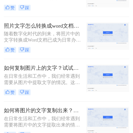
版，以便于编辑、打印或分享。将图
这项任务。
赞
踩
片转换成Word文档是一种方便快捷的
方法，可以让我们轻松地处理这些资
料。本文将为你介绍试卷图片怎么转
照片文字怎么转换成word文档？看看这几个快速方法！
换成word文档，让你轻松完成这项任
随着数字化时代的到来，将照片中的
务。
文字转换成Word文档已成为日常办公
中的常见需求。无论是从纸质文件扫
赞
踩
描、社交媒体截图还是拍摄的实物照
片，都需要将这些文字内容快速、准
确地整理成电子版。本文将为你介绍
如何复制图片上的文字？试试这2个免费方法！
三种照片文字怎么转换成word文档的
在日常生活和工作中，我们经常遇到
方法，让你轻松将照片中的文字转换
需要从图片中提取文字的情况。这些
成Word文档，提升工作效率。
文字可能是印刷品、广告牌、网页截
赞
踩
图或其他来源。复制这些文字可能是
一项艰巨的任务，但通过使用适当的
工具和技术，你可以轻松完成这项任
如何将图片的文字复制出来？可以试试这几个方法！
务。本文将为你提供实用的如何复制
在日常生活和工作中，我们经常遇到
图片上的文字方法，帮助你快速复制
需要将图片中的文字提取出来的情
图片上的文字。
况。无论是从文档扫描、网页截图还