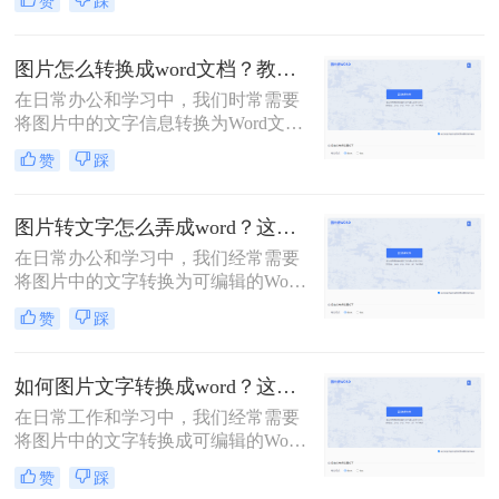
赞
踩
行编辑，还是需要将照片或扫描件转
换为可编辑的文档，图片转Word是一
项非常有用的技能。接下来，我们将
图片怎么转换成word文档？教你三种免费方法！
为大家介绍几种常见的方法，帮助大
在日常办公和学习中，我们时常需要
家快速实现如何图片转word的需求。
将图片中的文字信息转换为Word文
档，以便于编辑、整理和分享。虽然
赞
踩
这一过程看似复杂，但实际上有多种
方法可以实现。那么图片怎么转换成
word文档呢？本文将为您介绍三种常
图片转文字怎么弄成word？这三个方法了解一下！
用的方法，帮助您轻松将图片转换为
在日常办公和学习中，我们经常需要
Word文档。
将图片中的文字转换为可编辑的Word
文档。这一需求在资料整理、笔记制
赞
踩
作以及信息提取等场景中尤为常见。
那么图片转文字怎么弄成word呢？本
文将介绍几种将图片转文字并弄成
如何图片文字转换成word？这两招快收藏起来！
Word文档的方法，帮助您轻松实现这
在日常工作和学习中，我们经常需要
一操作。
将图片中的文字转换成可编辑的Word
文档。图片文字转换成Word的需求在
赞
踩
多个领域都有所体现，如资料整理、