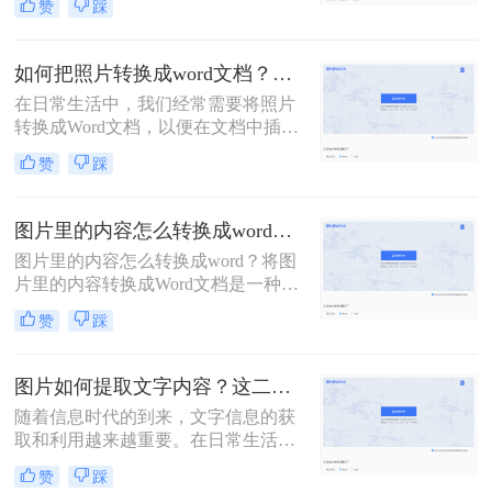
赞
踩
是社交媒体上分享的图片，将这些文
字内容转换成可编辑的文本格式非常
必要。那么如何将图片的文字复制出
如何把照片转换成word文档？一招教你在线转换！
来呢？本文将为你提供实用的技巧与
在日常生活中，我们经常需要将照片
工具推荐，让你轻松将图片中的文字
转换成Word文档，以便在文档中插入
复制出来。
图片、进行排版和编辑。下面将介绍
赞
踩
如何把照片转换成word文档的方法，
帮助您将照片快速转换为Word文档。
图片里的内容怎么转换成word？2个方法实现快速转换！
图片里的内容怎么转换成word？将图
片里的内容转换成Word文档是一种常
见的任务，它可以帮助我们快速、准
赞
踩
确地整理和编辑图片中的文字信息。
下面是几种常用的方法。
图片如何提取文字内容？这二种方法你一定不能错过！
随着信息时代的到来，文字信息的获
取和利用越来越重要。在日常生活和
工作中，我们经常需要从图片中提取
赞
踩
文字信息，例如从网上下载资料、识