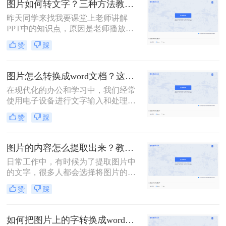
图片如何转文字？三种方法教会你！
昨天同学来找我要课堂上老师讲解
PPT中的知识点，原因是老师播放
PPT的速度比较快，她还没来得及记
赞
踩
笔记。于是我赶紧告诉她可以先将
PPT拍下来，等到后期再借助软件进
行转文字的操作即可，这样就不用担
图片怎么转换成word文档？这两个办法三秒实现图片转文字
心跟不上老师的节奏啦！刚好上次有
在现代化的办公和学习中，我们经常
小伙伴私信我这个问题，今天就借此
使用电子设备进行文字输入和处理。
机会给大家分享一下图片如何转文字
然而，由于各种原因，有时手写的字
的方法，有需要的快来看看吧~
赞
踩
无法被识别出来，这给我们带来了一
定的困扰。那么，当手写识别不出来
的字出现时，我们应该采取哪些方法
图片的内容怎么提取出来？教你简单的提取流程！
呢？本文将介绍一些图片怎么转换成
日常工作中，有时候为了提取图片中
word文档方法。
的文字，很多人都会选择将图片的内
容一个字一个字的录入到Word中，费
赞
踩
时费力不说，还总容易出错。其实想
要将图片转换成可编辑的Word文档，
还是有很多快速且好用的方法的，今
如何把图片上的字转换成word文档？这两种方法分分钟解决！
天就来教大家图片的内容怎么提取出