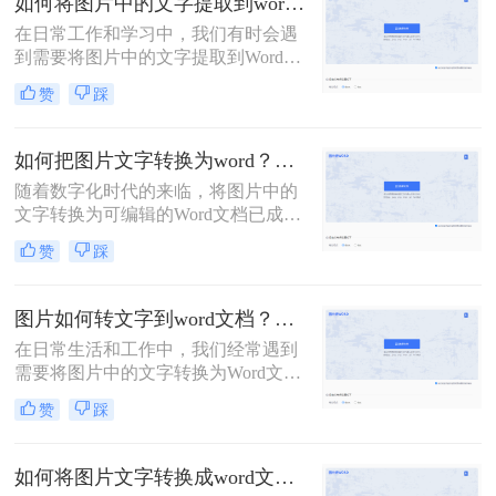
如何将图片中的文字提取到word文档？分享3种图片识别文字方法！
来变成文档。
在日常工作和学习中，我们有时会遇
到需要将图片中的文字提取到Word文
档中的情况。这可能是因为图片中的
赞
踩
文字内容需要编辑、排版或进行其他
处理。幸运的是，随着科技的发展，
现在有多种方法可以帮助我们轻松实
如何把图片文字转换为word？分享转转大师在线操作指南！
现这一目标。那么如何将图片中的文
随着数字化时代的来临，将图片中的
字提取到word文档呢？本文将为您介
文字转换为可编辑的Word文档已成为
绍几种常用的方法，帮助您将图片中
一项常见的需求。转转大师是一款便
的文字快速、准确地提取到Word文档
赞
踩
捷的在线工具，可以将图片中的文字
中。
快速准确地转换成Word文档，提升您
的工作效率。本文将为您详细介绍如
图片如何转文字到word文档？两种方法教你轻松转换！
何把图片文字转换为word方法。
在日常生活和工作中，我们经常遇到
需要将图片中的文字转换为Word文档
的情况。这可能是为了整理笔记、创
赞
踩
建文档、编辑资料或进行文字处理
等。将图片中的文字转换为Word文档
不仅提高了文字的可编辑性，还便于
如何将图片文字转换成word文字？这3个方法了解一下！
进行格式设置、复制粘贴和打印等操