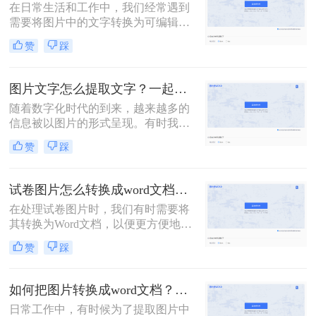
在日常生活和工作中，我们经常遇到
作。那么图片如何转文字到word文档
需要将图片中的文字转换为可编辑的
呢？下面是将图片中的文字转换为
Word文档的情况。这不仅能帮助我们
Word文档的详细步骤与指南。
赞
踩
快速整理资料，还能提高工作效率。
那么，如何将图片文字转换成word文
字呢？本文将为您介绍一些实用的方
图片文字怎么提取文字？一起来看看这二个好用的方法！
法和步骤。
随着数字化时代的到来，越来越多的
信息被以图片的形式呈现。有时我们
会在PPT中遇到包含图片文字的情
赞
踩
况，这时候就需要将这些文字提取出
来以便于后续的使用。那么图片文字
怎么提取文字呢？以下介绍三种提取
试卷图片怎么转换成word文档？这3种方法，你一定要知道！
PPT中图片文字的方法。
在处理试卷图片时，我们有时需要将
其转换为Word文档，以便更方便地编
辑、打印或传输。那么试卷图片怎么
赞
踩
转换成word文档呢？以下是三种将试
卷图片转换为Word文档的方法：
如何把图片转换成word文档？这3种转换方法记得收藏！
日常工作中，有时候为了提取图片中