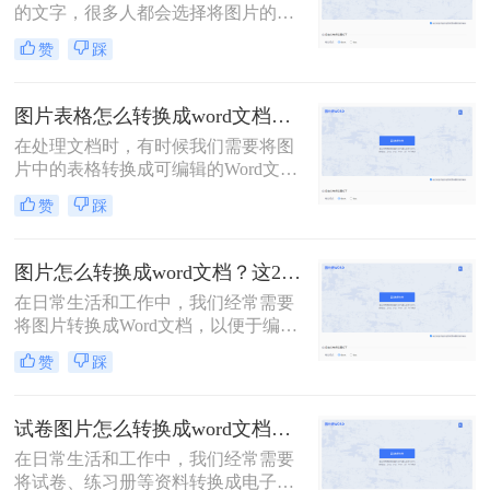
的文字，很多人都会选择将图片的内
容一个字一个字的录入到Word中，费
赞
踩
时费力不说，还总容易出错。其实想
要将图片转换成可编辑的Word文档，
还是有很多快速且好用的方法的，今
图片表格怎么转换成word文档？教你转换的三个方法！
天就来教大家如何把图片转换成word
在处理文档时，有时候我们需要将图
文档。
片中的表格转换成可编辑的Word文
档。手动复制和粘贴表格不仅耗时，
赞
踩
还容易出错。那么图片表格怎么转换
成word文档呢？本文将介绍三种实用
的方法，帮助您将图片表格快速转换
图片怎么转换成word文档？这2种转换方法记得收藏！
成Word文档。
在日常生活和工作中，我们经常需要
将图片转换成Word文档，以便于编
辑、排版和打印。虽然手动输入是可
赞
踩
行的方法，但对于大量或复杂的图片
内容，手动输入既耗时又容易出错。
幸运的是，现在有许多工具和技术可
试卷图片怎么转换成word文档？教你一键转换成文档格式！
以帮助我们将图片转换成Word文档，
在日常生活和工作中，我们经常需要
既快速又准确。本文将为你介绍图片
将试卷、练习册等资料转换成电子
怎么转换成word文档，让你轻松完成