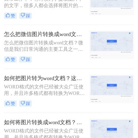
的文字，很多人都会选择将图片的内
容一个字一个字的录入到Word中，费
赞
踩
时费力不说，还总容易出错。其实想
要将图片转换成可编辑的Word文档，
还是有很多快速且好用的方法的，今
怎么把微信图片转换成word文档？教你两招！
天就来教大家怎么把图片转word。
怎么把微信图片转换成word文档？微
信是我们日常沟通的主要工具之一，
有时我们会收到一些重要的图片信
赞
踩
息，需要将图片转换成Word文档进行
编辑和分享。在我们的日常工作和学
习中，我们经常会遇到需要将微信图
如何把图片转为word文档？这二种方法是实用的！
片转换成Word文档的情况。然而，微
WORD格式的文件已经被大众广泛使
信并没有提供直接将图片转换成Word
用，并且许多格式都有转换为WORD
文档的功能，这给我们带来了一定的
格式的方法，图片文件也不例外，并
困扰。不过，幸运的是，有二个方法
赞
踩
且图片转为的WORD文件的使用也比
可以帮助我们解决这个问题。
较普遍。有时候想将这样的图片文件
转为可编辑的WORD该如何操作呢，
如何将图片转换成word文档？可以试试这三个方法！
下面转转师妹为大家讲解一下如何把
WORD格式的文件已经被大众广泛使
图片转为word文档。
用，并且许多格式都有转换为WORD