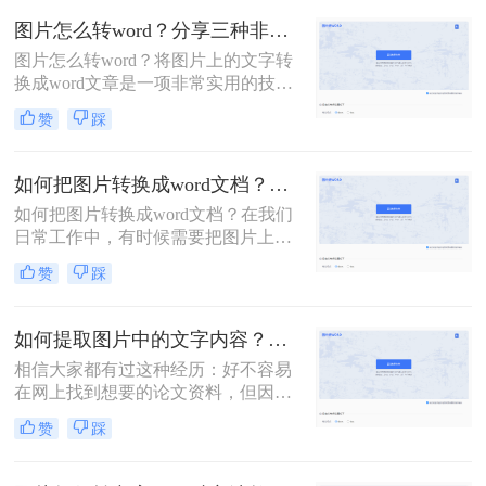
用技巧，就能轻松实现图片转文字。
图片怎么转word？分享三种非常方便的方法！
即使是多张图片，也能快速识别转文
图片怎么转word？将图片上的文字转
字。今天小编给大家分享电脑怎么提
换成word文章是一项非常实用的技
取图片中的文字方法，以及使用技
能。无论是整理照片中的文本信息，
巧，赶紧一起来看看吧！
赞
踩
还是将印刷材料快速转换成可编辑的
格式，这项技术都能为我们的生活带
来便利。但是你们知道如何把图片中
如何把图片转换成word文档？分享二种简单方法，1秒搞定！
的文字转换成word吗？不知道的话，
如何把图片转换成word文档？在我们
就来试试吧。
日常工作中，有时候需要把图片上的
内容转换成Word文档，如果选择手动
赞
踩
输入就非常耗费时间，其实我们可以
使用一些办公工具，帮助我们快速将
图片文字转Word，今天就来分享二种
如何提取图片中的文字内容？掌握这2个实用方法，全网文字任意复制！
简单方法~
相信大家都有过这种经历：好不容易
在网上找到想要的论文资料，但因为
没有提供下载渠道，导致文档无法下
赞
踩
载，甚至连文字内容都不能复制。遇
到这种情况，我们应该如何提取图片
中的文字内容呢？