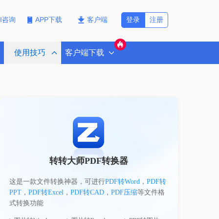
登录
注册
PI咨询
APP下载
客户端
使用技巧
客户端下载
转转大师PDF转换器
这是一款文件转换神器，可进行
PDF转Word
，
PDF转
PPT
，
PDF转Excel
，
PDF转CAD
，
PDF压缩
等文件格
式转换功能