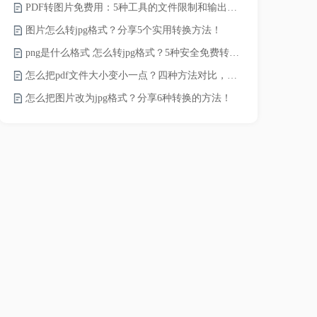
PDF转图片免费用：5种工具的文件限制和输出质量对比！
JPG怎么压
图片怎么转jpg格式？分享5个实用转换方法！
png是什么格式 怎么转jpg格式？5种安全免费转换方法全解析！
电脑上怎么压
怎么把pdf文件大小变小一点？四种方法对比，一看就懂！
如何压缩视频
怎么把图片改为jpg格式？分享6种转换的方法！