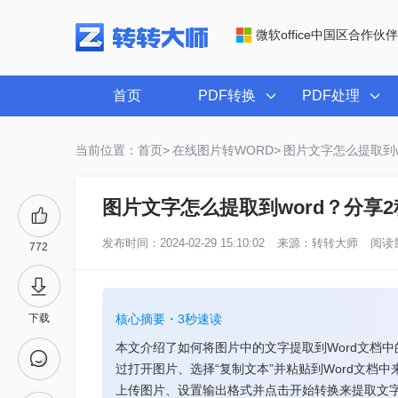
微软office中国区合作伙伴
首页
PDF转换
PDF处理
当前位置：首页>
在线图片转WORD>
图片文字怎么提取到w
图片文字怎么提取到word？分享
发布时间：2024-02-29 15:10:02
来源：
转转大师
阅读量
772
下载
核心摘要・3秒速读
本文介绍了如何将图片中的文字提取到Word文档中的
过打开图片、选择“复制文本”并粘贴到Word文档
上传图片、设置输出格式并点击开始转换来提取文字