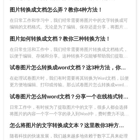
将所有页面合并成一个完整的Word文档。
档是一种方便快捷的方法，可以让我们轻松地处理这些资料。
图片转换成文档怎么弄？教你4种方法！
4、尊重版权：在使用他人的试卷进行转换时，请确
本文将为你介绍试卷图片怎么转换成word文档，让你轻松完成
保你拥有合法的使用权或遵守相关版权法律法规。
这项任务。
在日常工作和学习中，我们经常需要将图片中的文字转换成可
5、熟悉工具功能：不同品牌的OCR工具可能具有
编辑的文档格式。无论是为了编辑、保存还是分享，将图片转
不同的功能和特点。在使用之前，建议熟悉所选工
换成文档都是一个非常实用的技能。那么图片转换成文档怎么
图片如何转换成文档？教你三种转换方法！
具的使用方法和功能设置，以便更好地完成转换任
弄呢？本文将介绍四种将图片转换成文档的方法。
务。
在日常生活和工作中，我们经常需要将图片转换成文档格式，
通过以上三个简单步骤，你可以轻松将试卷图片转
以便于编辑、存储和分享。这种转换不仅能够帮助我们提取图
换成Word文档。这不仅方便了资料的整理和编辑，
片中的文字信息，还能让我们更方便地对图片内容进行修改和
试卷图片怎么转换成word文档？这3种方法，你一定要知道！
整理。那么图片如何转换成文档呢？下面将介绍三种将图片转
还为打印、分享和复习提供了极大的便利。希望本
换成文档的方法，帮助你轻松实现这一目标。
文对你有所帮助，让你能够顺利完成试卷转换的需
在处理试卷图片时，我们有时需要将其转换为Word文档，以便
求！
更方便地编辑、打印或传输。那么试卷图片怎么转换成word文
档呢？以下是三种将试卷图片转换为Word文档的方法：
试卷图片怎么转word文档？分享一个在线格式转换的方法！
日常工作中，有时候为了提取图片中的文字，很多人都会选择
将图片的内容一个字一个字的录入到Word中，费时费力不说，
还总容易出错。其实想要将图片转换成可编辑的Word文档，还
怎么将图片的文字转换成文本？这里教你3种方法！
是有很多快速且好用的方法的，今天就来教大家试卷图片怎么
转word文档。
随着科技的快速发展，我们越来越多地依赖于数字工具来处理