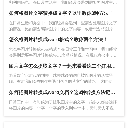
和利用信息。在日常生活中，我们经常会遇到需要将图片中的
文字转换成可编辑文本的情况。无论是从扫描的文档、照片中
如何将图片文字转换成文字？这里教你3种方法！
的标语、还是社交媒体上的图片中提取信息，将图片中的文字
转换成文本都是一项非常实用的技能。那么怎么将图片的文字
在日常生活和办公中，我们经常会遇到一些需要处理图片文字
转换成文本呢？本文将详细介绍几种常用的方法，帮助你轻松
的情况，比如需要编辑图片中的文字内容，或者想要将图片中
实现图片文字到文本的转换。
的文字转换成可编辑的文字形式。这时候，OCR（Optical
怎么将图片转换成word格式？教你两个方法！
Character Recognition）技术就成了我们的好帮手。本文将介绍
如何将图片文字转换成文字。下面一起看看这些方法吧。
怎么将图片转换成word格式？在日常工作和学习中，我们经常
会遇到需要将图片转换成Word文档的情况。在现代办公中，我
们经常会遇到需要将图片转换成Word文档的情况。无论是处理
图片文字怎么提取文字？一起来看看这二个好用的方法！
工作中的文件，还是整理学习资料，将图片转换成Word文档可
以更方便地编辑和修改。这时候，我们需要借助一些工具来进
随着数字化时代的到来，越来越多的信息被以图片的形式呈
行图片识别和文字转换。那么，有哪些方法可以实现这一目标
现。有时我们会在PPT中遇到包含图片文字的情况，这时候就
呢？下面将介绍二种不容错过的方法，一起来看看吧。
需要将这些文字提取出来以便于后续的使用。那么图片文字怎
如何把图片转换成word文档？这3种转换方法记得收藏！
么提取文字呢？以下介绍三种提取PPT中图片文字的方法。
日常工作中，有时候为了提取图片中的文字，很多人都会选择
将图片的内容一个字一个字的录入到Word中，费时费力不说，
还总容易出错。其实想要将图片转换成可编辑的Word文档，还
是有很多快速且好用的方法的，今天就来教大家如何把图片转
换成word文档。