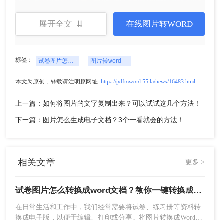
展开全文 ⇊
在线图片转WORD
标签：
试卷图片怎么转换成word文档
图片转word
本文为原创，转载请注明原网址:
https://pdftoword.55.la/news/16483.html
5、转换完成，点击立即下载就可以了。
上一篇：如何将图片的文字复制出来？可以试试这几个方法！
三、注意事项
下一篇：图片怎么生成电子文档？3个一看就会的方法！
1、图片质量：确保试卷图片质量清晰，文字对比度
适中。如果图片质量较差，可能会影响OCR识别的
准确度。
相关文章
更多 >
2、OCR识别误差：由于OCR技术可能存在误差，
因此校对和编辑是必不可少的步骤。仔细检查转换
后的文本，并进行必要的修改和调整。
试卷图片怎么转换成word文档？教你一键转换成文档格式！
3、多页文档处理：如果你需要转换的试卷有多页，
在日常生活和工作中，我们经常需要将试卷、练习册等资料转
可以分页处理并逐一进行OCR识别和编辑。最后再
换成电子版，以便于编辑、打印或分享。将图片转换成Word文