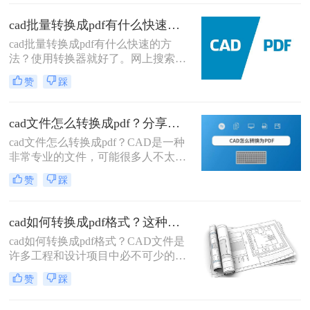
CAD转换成PDF给别人来查看，那么
不知道cad图纸怎么转换pdf格式文件
cad批量转换成pdf有什么快速的方法？分享批量转换方法！
的小伙伴们就赶紧来这里看看小编提
cad批量转换成pdf有什么快速的方
供的方法吧，相信一定能够帮助到各
法？使用转换器就好了。网上搜索cad
位哦。
转pdf的软件有很多，不过想要找到一
赞
踩
款靠谱的还是要多甄别甄别才行，因
为有很多都是流氓软件，在下载的同
时捆绑了很多乱七八糟的软件，所以
cad文件怎么转换成pdf？分享一个简单的导出方法！
现在很多人都不喜欢下载软件，喜欢
cad文件怎么转换成pdf？​CAD是一种
用在线的转换器，那么有没有cad在线
非常专业的文件，可能很多人不太了
转换pdf呢？
解，CAD文件是使用CAD软件生成的
赞
踩
数字文件格式。
cad如何转换成pdf格式？这种方法简单又实用！
cad如何转换成pdf格式？CAD文件是
许多工程和设计项目中必不可少的一
部分。然而，与其他常见文件格式相
赞
踩
比，如PDF，CAD文件的共享和查看
可能会更加困难。因此，将CAD文件