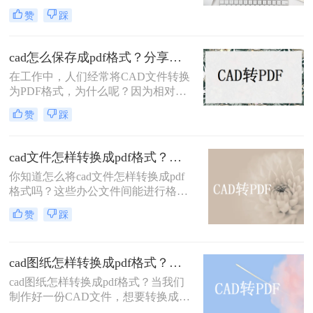
二维或三维图形。在工程制图、建筑
的显示和打印效果更加一致，可以避
赞
踩
设计、机械设计等领域中，CAD图是
免因为不同软件和硬件环境导致的显
非常重要的辅助工具。但是，如果需
示和打印问题。有许多方法可以将
要与其他人分享或者出版，就需要将
CAD文件转换为PDF，以下是其中一
cad怎么保存成pdf格式？分享一个简单的导出方法！
CAD图转换为PDF格式，这样可以确
些方法的详细介绍：
在工作中，人们经常将CAD文件转换
保图形的清晰度和文件的易读性。下
为PDF格式，为什么呢？因为相对于
面将详细介绍几种常用怎么把cad图纸
CAD文件，PDF文件更能方便大家去
转换成pdf的方法。
赞
踩
浏览，十分的便捷，以及PDF格式中
的文件难以进行第二次的编辑，可以
很好的保护CAD内容，为大家提供各
cad文件怎样转换成pdf格式？简单5步，一学就会！
种帮助。所以cad怎么保存成pdf格式
你知道怎么将cad文件怎样转换成pdf
呢？接下来让我们一起来看看它的具
格式吗？这些办公文件间能进行格式
体操作步骤吧！
化转换的操作，通常是通过相应的转
赞
踩
换程序来完成。而且小编在这里介绍
的这种转换方法也不例外，也是通过
转换器实现文档格式的转换。关于具
cad图纸怎样转换成pdf格式？掌握这4种方法就可以！
体如何进行cad转pdf操作，下面就来
给大家详细的讲一讲。
cad图纸怎样转换成pdf格式？当我们
制作好一份CAD文件，想要转换成
PDF文件，该怎么操作呢？其实，现