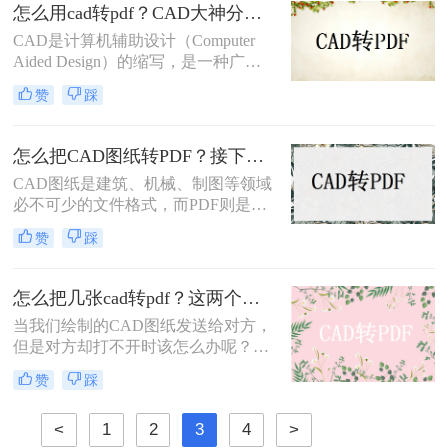
AutoCAD软件、Adobe Acrobat Pro软
怎么用cad转pdf？CAD大神分享3种简易方法，一键搞定！
件和在线转换工具将多个CAD文件转
CAD是计算机辅助设计（Computer
换成PDF格式。
Aided Design）的缩写，是一种广泛
应用于制造、建筑、机械和工程领域
赞
踩
的技术。CAD文件通常采用DWG、
DXF和DWF等格式。然而，在某些情
况下，我们需要将CAD文件转换为
怎么把CAD图纸转PDF？接下来分享这2个方法和操作步骤给你
PDF格式，以便共享和保护数据的安
CAD图纸是建筑、机械、制图等领域
全性。在本文中，我们将介绍怎么用
必不可少的文件格式，而PDF则是一
cad转pdf的方法。
个广泛用于打印和共享文件的格式。
赞
踩
将CAD图纸转换为PDF格式能够有效
地减小文件大小，并且更易于传输和
共享文件。因此，在本文中，我们将
怎么把几张cad转pdf？这两个方法都可以转换
深入探讨怎么把CAD图纸转PDF。
当我们绘制的CAD图纸发送给对方，
但是对方却打不开时该怎么办呢？要
怎么让他看到CAD的内容呢？我们可
赞
踩
以将CAD转换成PDF，这样的话，对
方就可以打开查看了，那么怎么把几
<
1
2
3
4
>
张cad转pdf呢？今天小编就来给大家