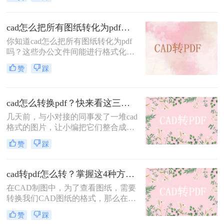
将CAD图形转换为PDF格式，以便更
方便地共享、打印或存档。本文将详
细介绍怎么批量将cad图转pdf格式，
cad怎么把所有图纸转化为pdf？这3种方法简单又实用！
为您提供全面的指导。
你知道cad怎么把所有图纸转化为pdf
吗？这些办公文件间能进行格式化转
换的操作，通常是通过相应的转换程
赞
踩
序来完成。而且小编在这里介绍的几
种转换方法也不例外，也是通过转换
器实现文档格式的转换。关于具体如
cad怎么转换pdf？快来看这三种方法！
何进行cad转pdf操作，下面就来给大
家详细的讲一讲。
几天前，与小对接的同事发了一堆cad
格式的图片，让小编把它们整合成pdf
文件发给客户看看。这个小编不会cad
赞
踩
转换pdf啊？我找到了很多工具，问了
几位有经验的同事，他们向小编推荐
了一个可以快速解决cad转pdf的工
cad转pdf怎么转？掌握这4种方法就可以！
具。好吧，下面一起看看cad怎么转换
在CAD制图中，为了查看图纸，需要
pdf吧~
转换我们CAD图纸的格式，那么在许
多文件转换中，我们更常用的一种文
赞
踩
件转换，就是把cad转pdf。那么cad转