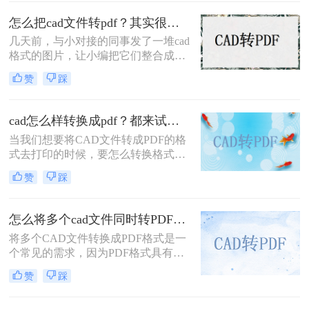
方就可以打开查看了，那么怎么把cad
图转pdf呢？今天小编就来给大家分享
怎么把cad文件转pdf？其实很简单！掌握这2种方法就可以
cad图转pdf文件的方法，很简单的
几天前，与小对接的同事发了一堆cad
哦，一起来看看。
格式的图片，让小编把它们整合成pdf
文件发给客户看看。这个小编不会把
赞
踩
cad文件转pdf啊？我找到了很多工
具，问了几位有经验的同事，他们向
小编推荐了一个可以快速解决怎么把
cad怎么样转换成pdf？都来试试看这二种方法吧！
cad文件转pdf的工具。好吧，我们来
当我们想要将CAD文件转成PDF的格
看看广受好评的cad转pdf工具是怎么
式去打印的时候，要怎么转换格式
操作的吧~
呢？大家也知道，PDF文件比较稳
赞
踩
定，打印效果也是一级棒的，所以很
多时候我们都会将文档转成PDF的格
式去打印，那么cad怎么样转换成pdf
怎么将多个cad文件同时转PDF？分享三个实用的操作方法
呢？如果你不知道的话，那么小编今
将多个CAD文件转换成PDF格式是一
天就来给大家分享一下cad转pdf的操
个常见的需求，因为PDF格式具有广
作方法吧。
泛的兼容性和易读性，这有助于方便
赞
踩
地共享文件和保护数据的安全性。在
本文中，我们将介绍如何通过使用