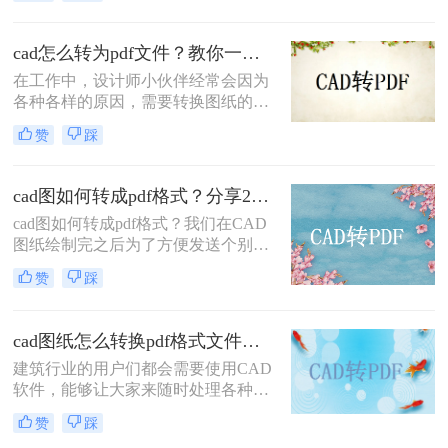
虑收件人能否顺利打开文件。比如
CAD文件，很多设计师在分享文件之
前为了便于对方查阅会提前转成PDF
cad怎么转为pdf文件？教你一种一键批量转换的方法！
格式。那么cad图纸照片怎么转成pdf
在工作中，设计师小伙伴经常会因为
呢？今天教大家两个换算方法，有需
各种各样的原因，需要转换图纸的格
要的小伙伴们一起看看吧。
式。那最常见的就是CAD转PDF了，
赞
踩
有时候还需要把PDF转成CAD！
cad图如何转成pdf格式？分享2个免费转换方法！
cad图如何转成pdf格式？​我们在CAD
图纸绘制完之后为了方便发送个别人
观看，通常会选择将CAD软件是工程
赞
踩
和建筑领域中不可少的一个工具。然
而，在某些情况下，我们需要将CAD
文件转换为PDF格式。这是因为PDF
cad图纸怎么转换pdf格式文件？这三种方法很不错
格式的文件在不同操作系统和设备上
建筑行业的用户们都会需要使用CAD
的兼容性较好，而且容易与他人共
软件，能够让大家来随时处理各种不
享。
同的图纸，而且对方没有相应的软件
赞
踩
不能来进行查看，有许多时候需要将