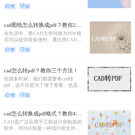
设计工作中不可或缺的工具。然而，
赞
踩
有时候我们需要将CAD文件转换成
PDF格式，以方便与他人共享、查看
或打印。那么，有哪些快速、简单的
cad图纸怎么转换成pdf？教你2个简单又实用的方法~
方法可以帮助我们实现CAD转PDF
在生活中，将CAD文件转换为PDF格
呢？下面，本文将为您介绍几种cad如
式可以提供很多便利。通过将CAD文
何转换成pdf格式方法，让您轻松完成
件转换为PDF，您可以轻松地共享和
这一转换任务！
赞
踩
传输设计图纸。此外，还可以确保文
件的完整性和可靠性，因为PDF格式
是一种通用的文件格式，几乎可以在
cad怎么转pdf？教你三个方法！
任何设备上打开和查看。因此，将
CAD转换为PDF是一种非常实用的方
在很多时候，我们都需要将cad转
法，可以在工作和生活中节省时间和
pdf，这不仅是为了便于查看，也是为
精力，下面小编今天就来给大家讲讲
了便于传输。但是你知道怎么将CAD
赞
踩
cad图纸怎么转换成pdf。
是一种广泛应用于工程设计和制造领
域的软件，而PDF作为一种通用的电
子文档格式，有着广泛的应用。许多
cad怎么转换成pdf格式？教你4个简单又实用的方法~
人常常遇到cad怎么转pdf的问题，下
CAD是广泛应用于工程设计和制造的
面将为大家详细介绍三种常用的方
软件，而PDF则是一种流行的文件格
法。
式，兼具可读性和可编辑性。是否想