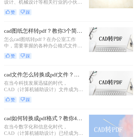
设计、机械设计等相关行业的小伙
伴，经常接触的。而PDF则是一种跨
赞
踩
平台文档格式，支持在不同的平台和
设备上保存可读性。
cad图纸怎样转pdf？教你3个简单又实用的方法~
怎么cad图纸转pdf？在办公室工作
中，需要掌握的各种办公格式文件的
处理操作实在是多种多样，内容涵盖
赞
踩
了多种文档格式，最常见的有word文
档、excel表格、ppt表示、cad图纸、
pdf文件等等。而许多时候，我们需要
cad文件怎么转换成pdf文件？分享三个转换方法！
把这些不同格式的文件，做一些相互
在当今科技发展迅猛的时代，
转换的操作，类似于把cad转换为pdf
CAD（计算机辅助设计）文件成为许
格式的文件。那么如何将cad图纸怎样
多设计师和工程师的工作常用文件格
转pdf？不必担心，下面小编将以如何
赞
踩
式。然而，有时我们需要将CAD文件
将cad文件转换为pdf文件的操作为
转换为PDF文件以方便共享、打印或
例，
保存。本文将介绍几种cad文件怎么转
cad如何转换成pdf格式？教你4个简单又实用的方法~
换成pdf文件的方法，以帮助您将
在当今数字化和信息化时代，
CAD文件转换为高质量的PDF文件。
CAD（计算机辅助设计）已经成为了