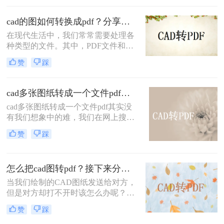
pdf怎么转呢？下面就来给大家详细的
讲讲吧。
cad的图如何转换成pdf？分享三个好用的方法！
在现代生活中，我们常常需要处理各
种类型的文件。其中，PDF文件和
Word文件是最常见的两种格式。PDF
赞
踩
文件通常用于文档的传输和共享，而
Word文件通常用于编辑和修改。
cad多张图纸转成一个文件pdf怎么弄？四个方法帮你搞定！
cad多张图纸转成一个文件pdf其实没
有我们想象中的难，我们在网上搜索
方法也可以找到很多可以使用转换软
赞
踩
件，想要转换格式，那么使用转换软
件就是最好的方法，不过网上有很多
软件并没有说的那么好用，所以小编
怎么把cad图转pdf？接下来分享这二个方法和操作步骤给你
今天就来给大家讲讲cad转pdf。
当我们绘制的CAD图纸发送给对方，
但是对方却打不开时该怎么办呢？要
怎么让他看到CAD的内容呢？我们可
赞
踩
以将CAD转换成PDF，这样的话，对