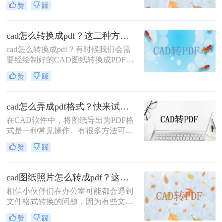
赞
踩
知道cad怎么转换成pdf格式？本文将
为您详细介绍CAD转PDF的方法，让
您轻松实现文件格式的转换！
cad怎么转换成pdf？这二种方法简单又实用！
cad怎么转换成pdf？有时候我们会需
要经绘制好的CAD图纸转换成PDF的
格式，因为PDF文件的兼容性很好，
赞
踩
不管发送多少次发给谁都能正常打开
阅读，不会有版本不符，乱码的情
况，打印效果也是很好，那么如何cad
cad怎么弄成pdf格式？快来试试这三种方法吧！
转pdf呢？下面一起来看看吧。
在CAD软件中，将图纸导出为PDF格
式是一种常见操作。有很多方法可以
实现这一步骤，包括使用AutoCAD软
赞
踩
件本身的打印功能、利用专门的CAD
格式转换软件、以及使用在线PDF转
换网站。本文将为你介绍这三种cad怎
cad图纸照片怎么转成pdf？这两种方法快速转换！
么弄成pdf格式方法，快来选择适合你
相信小伙伴们在办公室可能都会遇到
的方式，轻松将CAD图纸转换成PDF
文件格式转换的问题，因为有些文件
格式吧!
适合编辑却不适合发送。我们需要考
赞
踩