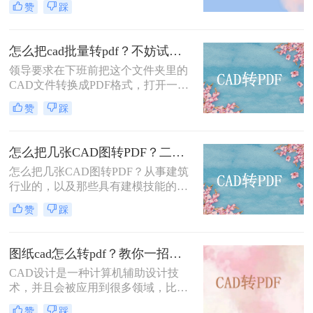
赞
踩
在办公经常会需要转换格式，如果你
不知道怎么转换，在网上搜索方法的
时候看到本文，那么你很快就能解决
怎么把cad批量转pdf？不妨试下这个方法！
CAD转PDF，因为，小编在这给大家
领导要求在下班前把这个文件夹里的
整理了一些cad转PDF的操作方法。
CAD文件转换成PDF格式，打开一
下，救命啊！！太多了吧！！感慨之
赞
踩
后，立即打开电脑桌面上的这个软
件，将文件夹中的CAD文件添加进
去，设置输出格式为PDF，就能在下
怎么把几张CAD图转PDF？二个方法帮你搞定！
班前完成转换啦！有朋友好奇这款软
怎么把几张CAD图转PDF？从事建筑
件的真面目，今天小编就把它分享给
行业的，以及那些具有建模技能的用
大家，一起接着往下看怎么把cad批量
户们时常会在电脑上将自己想要的图
转pdf吧~
赞
踩
纸制作出来，这个图纸就是我们常见
的CAD图纸了。而为了今后自己可以
比较方便地查看这个CAD图纸，将其
图纸cad怎么转pdf？教你一招在线转换！
转换为比较大众的PDF格式就是很多
CAD设计是一种计算机辅助设计技
人的首选了，下面一起看看吧。
术，并且会被应用到很多领域，比如
一些建筑设计、结构设计、水利工程
赞
踩