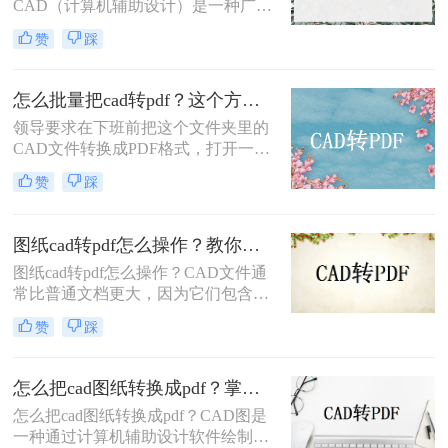
CAD（计算机辅助设计）是一种广泛
使用的设计软件，它在工业、建筑、
赞
踩
机械等领域中被广泛应用。在许多情
况下，需要将CAD图纸转换为PDF格
式，以便分享、打印或在各种设备上
怎么批量把cad转pdf？这个方法快来学习一下！
查看。本文将介绍如何将CAD文件转
领导要求在下班前把这个文件夹里的
换为PDF格式。
CAD文件转换成PDF格式，打开一
下，救命啊！！太多了吧！！感慨之
赞
踩
后，立即打开电脑桌面上的这个软
件，将文件夹中的CAD文件添加进
去，设置输出格式为PDF，就能在下
图纸cad转pdf怎么操作？教你二个简单方法！
班前完成转换啦！有朋友好奇这款软
图纸cad转pdf怎么操作？CAD文件通
件的真面目，今天小编就把怎么批量
常比普通文档更大，因为它们包含大
把cad转pdf分享给大家，一起接着往
量的图形和图像。这使得共享和传输
下看吧~
赞
踩
这些文件变得更加困难。将CAD文件
转换为PDF文件可以使它们更具可读
性和可共享性，同时还可以减少文件
怎么把cad图纸转换成pdf？掌握这4种方法就可以！
大小。此外，将CAD文件转换为PDF
怎么把cad图纸转换成pdf？CAD图是
文件还可以使它们更易于打印。因为
一种通过计算机辅助设计软件绘制的
PDF文件在不同计算机和打印机之间