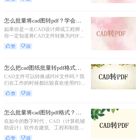
设计等。当设计师发送或展示的CAD
图纸时，如果直接使用CAD格式的图
纸文件就不是很方便了。有经验的设
怎么批量将cad图转pdf？学会这个方法，一键批量转换！
计师通常会把图纸转换成PDF文件再
分享。那么图纸cad怎么转pdf呢？下
如果你是一名CAD设计师或工程师，
面给大家分享一个好用的方法。
你一定知道将CAD文件转换为PDF格
式的重要性。PDF格式具有广泛的应
赞
踩
用，包括在不同的设备和操作系统上
查看、打印和共享文件。
怎么把cad图纸批量转pdf格式？学会这个方法，一分钟搞定！
CAD文件可以转换成PDF文件吗？我
们在工作的时候都比较喜欢使用PDF
的格式发送分享给他人，因为PDF格
赞
踩
式的文件内容不易被修改，这样在某
种程度上就保障了文档里的内容不被
篡改，那么你知道怎么怎么把cad图纸
怎么批量将cad图转pdf格式？两个转换方法分享！
批量转pdf格式吗？下面就来给大家讲
在如今的数字时代，CAD（计算机辅
讲cad图纸转pdf的方法吧。
助设计）软件在建筑、工程和制造行
业中被广泛使用。然而，有时候需要
赞
踩