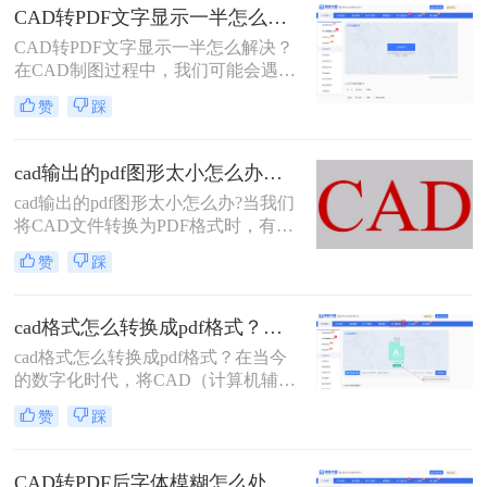
转换为PDF格式是一个重要的步骤，
CAD转PDF文字显示一半怎么解决？用转转大师就解决了
可以使文件在各种设备和平台上更加
CAD转PDF文字显示一半怎么解决？
易于共享和查看。当需要将CAD文件
在CAD制图过程中，我们可能会遇到
转换为PDF文件时，有几种不同的方
这样的问题：完成CAD制图后，为了
法可以使用。以下是其中的一种高质
赞
踩
方便阅览，经常会直接输出成PDF格
量转换方法的详细介绍。
式，输出完成后，打开一看，发现和
原来的图纸差距很大，输出PDF文字
cad输出的pdf图形太小怎么办？转转大师在线搞定
显示不全，遇到这种情况该如何处理
cad输出的pdf图形太小怎么办?当我们
呢?
将CAD文件转换为PDF格式时，有时
会出现显示不全的问题。这可能会导
赞
踩
致文件的重要部分无法被正确呈现，
影响工作效率。
cad格式怎么转换成pdf格式？这两个方法都可以转换
cad格式怎么转换成pdf格式？在当今
的数字化时代，将CAD（计算机辅助
设计）文件转换为PDF（便携式文档
赞
踩
格式）是非常常见的需求。幸运的
是，有许多软件可以帮助我们实现这
一目标。以下是二种常用的工具：
CAD转PDF后字体模糊怎么处理？快下载超好用的转转大师PDF转换器！