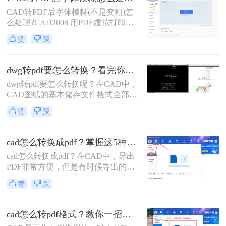
CAD转PDF后字体模糊(不是变粗)怎
么处理?CAD2008 用PDF虚拟打印机
转成PDF格式后。字体有些显示正常
赞
踩
有些变得模糊(不是变粗)，变得很多
菱角反正字体不对。
dwg转pdf要怎么转换？看完你就会了!
dwg转pdf要怎么转换呢？在CAD中，
CAD图纸的基本储存文件格式全部都
是dwg格式的，有的情况下我们需要
赞
踩
将图上的文件进行dwg转pdf。因为pdf
格式的文档在查看时相对性来说是较
为便捷点。那么在CAD中dwg转pdf要
cad怎么转换成pdf？掌握这5种方法就可以！
怎么转换呢？具体要怎么来进行操作
cad怎么转换成pdf？在CAD中，导出
呢？那下面小编就来教教大家具体操
PDF非常方便，但是有时候导出的
作方法。
PDF却不够清晰。如果你在导出PDF
赞
踩
时遇到了这个问题，不要担心，这篇
文章将向你介绍一些技巧，可以帮助
你导出更清晰的PDF。
cad怎么转pdf格式？教你一招在线转换！