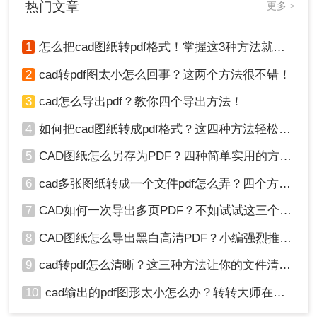
处点击旁边的小按钮，可以指定需要转PDF的区域，最后确定
热门文章
更多 >
保存即可。
1
怎么把cad图纸转pdf格式！掌握这3种方法就可以
2
cad转pdf图太小怎么回事？这两个方法很不错！
3
cad怎么导出pdf？教你四个导出方法！
4
如何把cad图纸转成pdf格式？这四种方法轻松转换！
5
CAD图纸怎么另存为PDF？四种简单实用的方法推荐
6
cad多张图纸转成一个文件pdf怎么弄？四个方法帮你搞定！
7
CAD如何一次导出多页PDF？不如试试这三个方法！
8
CAD图纸怎么导出黑白高清PDF？小编强烈推荐这三种方法！
第四种方法：
打印设置法
9
cad转pdf怎么清晰？这三种方法让你的文件清晰无比！
1、还有一个方法是通过打印设置来完成PDF的转换，方法很
10
cad输出的pdf图形太小怎么办？转转大师在线搞定
简单，点击左上角的【文件】-【打印】，在打印机的设置选择