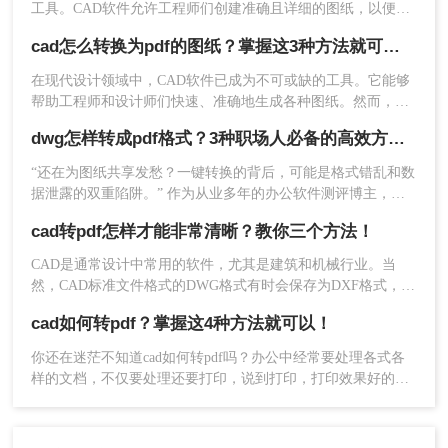
工具。CAD软件允许工程师们创建准确且详细的图纸，以便进
行设计和分析。然而，有时候我们需要将这些CAD图纸转换为
cad怎么转换为pdf的图纸？掌握这3种方法就可以！
1、首先我们打开2016版本的CAD，然后点击主菜单选择【输
PDF格式，以便与他人共享或打印。现在让我们来探讨一下怎
么把cad图纸转pdf格式。
在现代设计领域中，CAD软件已成为不可或缺的工具。它能够
出】，将输出选项设置为【PDF】，如图所示：
帮助工程师和设计师们快速、准确地生成各种图纸。然而，有
时我们需要将CAD图纸转换为PDF文件，以便与他人共享、打
dwg怎样转成pdf格式？3种职场人必备的高效方法，最后一招绝了！
印或存档。那么，如何实现这一转换呢？本文将为您详细介绍
cad怎么转换为pdf的图纸的方法。
“还在为图纸共享发愁？一键转换的背后，可能是格式错乱和数
据泄露的双重陷阱。” 作为从业多年的办公软件测评博主，我
见过太多人因选错转换工具而返工加班。
cad转pdf怎样才能非常清晰？教你三个方法！
CAD是通常设计中常用的软件，尤其是建筑和机械行业。当
然，CAD标准文件格式的DWG格式有时会保存为DXF格式，便
于导入到其他设计软件中使用。但也有必要将DWG格式转换为
cad如何转pdf？掌握这4种方法就可以！
PDF格式，尤其是一些外国企业，似乎认可PDF格式的文件，
那么如何将cad转pdf怎样才能非常清晰，那么接下来我们来看
你还在迷茫不知道cad如何转pdf吗？办公中经常要处理各式各
看cad转pdf的操作方法吧~
样的文档，不仅要处理还要打印，说到打印，打印效果好的文
件还得属PDF文件，因此很多时候我们制作出来的文档，为了
2、接着在弹出的另存为窗口中，选择【输出】——【窗口】
打印效果会将其转换成PDF的格式，那么如何cad图纸转pdf文
件呢？别担心，下面就来教会大家。