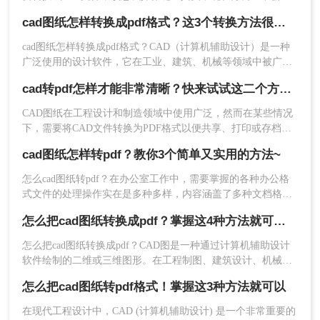
要转换格式，如果你不知道怎么转换，在网上搜索方法的时候
cad图纸怎样转换成pdf格式？这3个转换方法很简单！
看到本文，那么你很快就能解决CAD转PDF，因为，小编在这
给大家整理了一些cad转PDF的操作方法。
2、选择CAD转换，然后点击CAD转PDF，接着上传你要转换
cad图纸怎样转换成pdf格式？CAD（计算机辅助设计）是一种
广泛使用的设计软件，它在工业、建筑、机械等领域中被广泛
的CAD文件就可以进行转换，为了方便还可以直接添加文件
应用。在许多情况下，需要将CAD图纸转换为PDF格式，以便
cad转pdf怎样才能非常清晰？快来试试这二个方法出高清图纸！
夹，也可以一次多选。批量转换的好处就是省时，快来试试
分享、打印或在各种设备上查看。本文将介绍如何将CAD文件
转换为PDF格式。
CAD图纸在工程设计和制造领域中使用广泛，然而在某些情况
吧。
下，需要将CAD文件转换为PDF格式以便共享、打印或存档。
但是，许多人在CAD转PDF的过程中面临一个共同的问题：转
cad图纸怎样转pdf？教你3个简单又实用的方法~
换后的PDF质量不够清晰。那么，cad转pdf怎样才能非常清晰
呢？下面将为您详细方法介绍。
怎么cad图纸转pdf？在办公室工作中，需要掌握的各种办公格
式文件的处理操作实在是多种多样，内容涵盖了多种文档格
式，最常见的有word文档、excel表格、ppt表示、cad图纸、pdf
怎么把cad图纸转换成pdf？掌握这4种方法就可以！
文件等等。而许多时候，我们需要把这些不同格式的文件，做
一些相互转换的操作，类似于把cad转换为pdf格式的文件。那
怎么把cad图纸转换成pdf？CAD图是一种通过计算机辅助设计
么如何将cad图纸怎样转pdf？不必担心，下面小编将以如何将
软件绘制的二维或三维图形。在工程制图、建筑设计、机械设
cad文件转换为pdf文件的操作为例，
计等领域中，CAD图是非常重要的辅助工具。但是，如果需要
怎么把cad图纸转pdf格式！掌握这3种方法就可以
与其他人分享或者出版，就需要将CAD图转换为PDF格式，这
样可以确保图形的清晰度和文件的易读性。下面将详细介绍几
在现代工程设计中，CAD (计算机辅助设计) 是一个非常重要的
第三种方法：
直接另存为
种常用怎么把cad图纸转换成pdf的方法。