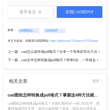
展开全文 ⇊
在线CAD转PDF
5、转换成功，点击下载就可以了。
标签：
cad图纸怎样转换成pdf格式
cad转pdf
第二种方法：
转转大师客户端批量CAD转PD
本文为原创，转载请注明原网址:
https://pdftoword.55.la/news/15538.html
上一篇：cad怎么保存成pdf格式？分享一个简单的导出方法！
1、如果你要批量CAD转PDF，那么建议下载转转大师客户
下一篇：cad文件怎样转换成pdf格式？简单5步，一学就会！
端。
相关文章
更多 >
cad图纸怎样转换成pdf格式？掌握这4种方法就可以！
cad图纸怎样转换成pdf格式？当我们制作好一份CAD文件，想
要转换成PDF文件，该怎么操作呢？其实，现在办公经常会需