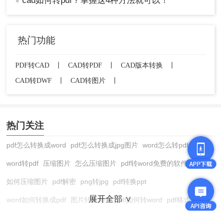
cad如何转pdf？掌握这4种方法就可以！
●
热门功能
以上就是cad图纸怎样转换成pdf格式的四种转换方
PDF转CAD
丨
CAD转PDF
丨
CAD版本转换
丨
法，是不是都挺简单的，需要的小伙伴赶紧试一试
CAD转DWF
丨
CAD转图片
丨
吧！
热门关注
pdf怎么转换成word
pdf怎么转换成jpg图片
word怎么转pdf
word转pdf
压缩图片
怎么压缩图片
pdf转word免费的软件
如何压缩图片
pdf解密
png转jpg
pdf转换ppt
展开全部 ∨
word如何转换成pdf
图片转换格式
pdf如何转word
pdf格式转换
在线pdf转换成word
pdf转图片
pdf怎么转换成jpg图片
图片转pdf