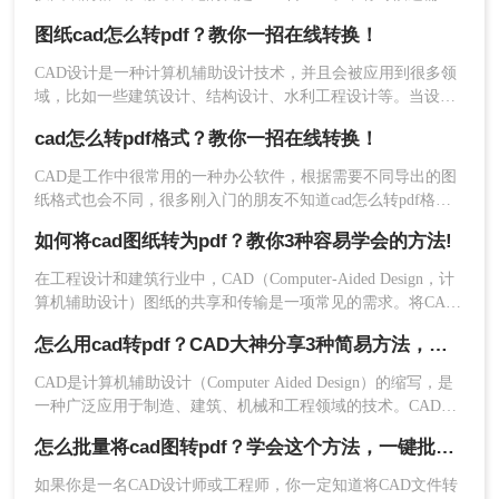
把PDF转成CAD！
图纸cad怎么转pdf？教你一招在线转换！
CAD设计是一种计算机辅助设计技术，并且会被应用到很多领
域，比如一些建筑设计、结构设计、水利工程设计等。当设计
师发送或展示的CAD图纸时，如果直接使用CAD格式的图纸文
cad怎么转pdf格式？教你一招在线转换！
件就不是很方便了。有经验的设计师通常会把图纸转换成PDF
文件再分享。那么图纸cad怎么转pdf呢？下面给大家分享一个
CAD是工作中很常用的一种办公软件，根据需要不同导出的图
好用的方法。
纸格式也会不同，很多刚入门的朋友不知道cad怎么转pdf格
式，这里就简单的分享一个好用的方法，需要的朋友可以试一
如何将cad图纸转为pdf？教你3种容易学会的方法!
试~
在工程设计和建筑行业中，CAD（Computer-Aided Design，计
算机辅助设计）图纸的共享和传输是一项常见的需求。将CAD
图纸转换为PDF格式可以提高文件的兼容性和易用性，便于非
怎么用cad转pdf？CAD大神分享3种简易方法，一键搞定！
专业用户查看和打印。那么如何将cad图纸转为pdf呢？本文将
介绍三种将CAD图纸转换为PDF的方法，帮助您轻松完成这一
CAD是计算机辅助设计（Computer Aided Design）的缩写，是
任务。
一种广泛应用于制造、建筑、机械和工程领域的技术。CAD文
件通常采用DWG、DXF和DWF等格式。然而，在某些情况
怎么批量将cad图转pdf？学会这个方法，一键批量转换！
下，我们需要将CAD文件转换为PDF格式，以便共享和保护数
据的安全性。在本文中，我们将介绍怎么用cad转pdf的方法。
如果你是一名CAD设计师或工程师，你一定知道将CAD文件转