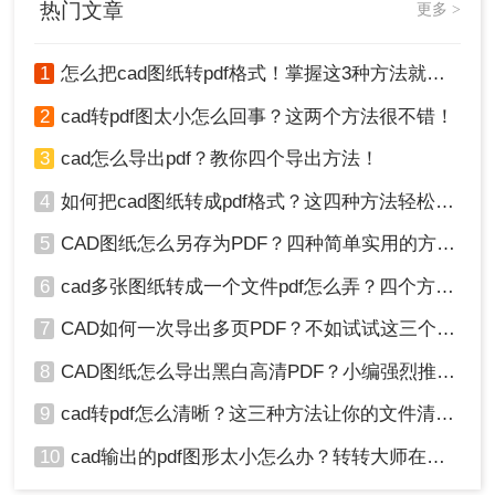
热门文章
更多 >
PDF的方法，帮助读者轻松应对这一需求。
1
怎么把cad图纸转pdf格式！掌握这3种方法就可以
2
cad转pdf图太小怎么回事？这两个方法很不错！
3
cad怎么导出pdf？教你四个导出方法！
4
如何把cad图纸转成pdf格式？这四种方法轻松转换！
5
CAD图纸怎么另存为PDF？四种简单实用的方法推荐
6
cad多张图纸转成一个文件pdf怎么弄？四个方法帮你搞定！
7
CAD如何一次导出多页PDF？不如试试这三个方法！
8
CAD图纸怎么导出黑白高清PDF？小编强烈推荐这三种方法！
9
cad转pdf怎么清晰？这三种方法让你的文件清晰无比！
10
cad输出的pdf图形太小怎么办？转转大师在线搞定