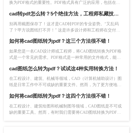
换为PDF格式的重要性。PDF格式具有广泛的应用，包括在不
同的设备和操作系统上查看、打印和共享文件。
cad转pdf怎么转？5个绝佳方法，工程师私藏技巧公开！
别再用截图保存了！这才是CAD转PDF的专业姿势。“又乱码
了？甲方说图纸打不开！” 这是许多设计师和工程师在交付文
件时最怕听到的一句话。在数字化协作日益频繁的今天，CAD
如何将cad图纸转为pdf？这三个方法很不错！
转PDF 已成为跨平台、保格式、防篡改的刚性需求。
如果您是一名CAD设计师或工程师，将CAD图纸转换为PDF格
式是一个常见的需求。PDF格式是一种常用的文件格式，能够
方便地在不同的设备和操作系统中进行共享和查看。本文将介
cad图纸怎么转为pdf？试试这4种实用转换方法！
绍如何将cad图纸转为pdf。
在工程设计、建筑、机械等领域，CAD（计算机辅助设计）图
纸是日常工作中不可或缺的重要文件。然而，为了更方便地分
享、存档和打印这些图纸，将它们转换为PDF（可移植文档格
如何将cad图纸转为pdf？这四个方法很不错！
式）格式是一个明智的选择。那么cad图纸怎么转为pdf呢？本
文将详细介绍三种将CAD图纸转换为PDF的实用方法。
在工程设计、建筑绘图和机械制图等领域，CAD图纸是不可或
缺的重要工具。然而，有时我们需要将CAD图纸转换为PDF格
式，以便更好地进行分享、打印或存档。PDF格式具有跨平台
性、兼容性好以及不易被篡改的特点，因此备受青睐。那么如
何将cad图纸转为pdf呢？本文将介绍四种将CAD图纸转换为