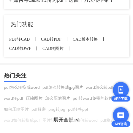
如何将cad图纸转为pdf？这四个方法很不错！
●
热门功能
PDF转CAD
丨
CAD转PDF
丨
CAD版本转换
丨
CAD转DWF
丨
CAD转图片
丨
热门关注
pdf怎么转换成word
pdf怎么转换成jpg图片
word怎么转pdf
word转pdf
压缩图片
怎么压缩图片
pdf转word免费的软件
如何压缩图片
pdf解密
png转jpg
pdf转换ppt
展开全部 ∨
word如何转换成pdf
图片转换格式
pdf如何转word
pdf格式转换
在线pdf转换成word
pdf转图片
pdf怎么转换成jpg图片
图片转pdf