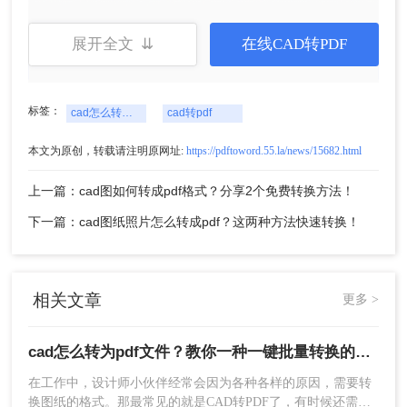
3、文件上传后，点击开始转换即可。
展开全文 ⇊
在线CAD转PDF
标签：
cad怎么转为pdf文件
cad转pdf
本文为原创，转载请注明原网址:
https://pdftoword.55.la/news/15682.html
上一篇：cad图如何转成pdf格式？分享2个免费转换方法！
下一篇：cad图纸照片怎么转成pdf？这两种方法快速转换！
4、转换完成，点击打开就能看到转换后的文件。
相关文章
更多 >
以上就是今天的cad怎么转为pdf文件方法分享啦，有需
要的朋友可以去试试，觉得好用的话记得点赞支持一下
cad怎么转为pdf文件？教你一种一键批量转换的方法！
哦，感谢
在工作中，设计师小伙伴经常会因为各种各样的原因，需要转
换图纸的格式。那最常见的就是CAD转PDF了，有时候还需要