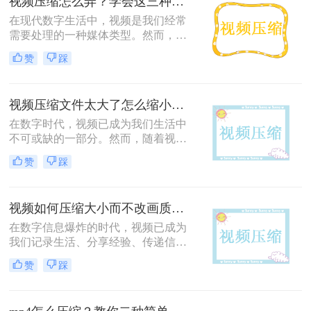
视频压缩怎么弄？学会这三种方法就够了！
而在保留视频内容的同时减小其占用
在现代数字生活中，视频是我们经常
的空间。那么录的视频太大怎么免费
需要处理的一种媒体类型。然而，随
压缩呢？本文将介绍几种免费的视频
着视频内容的丰富和质量的提升，视
压缩方法，帮助您轻松解决视频过大
赞
踩
频文件的大小往往也会迅速增加，这
的问题。
给存储、传输和分享带来了不小的挑
战。因此，掌握视频压缩的方法和技
视频压缩文件太大了怎么缩小？分享几种可以解决问题的方法！
巧显得尤为重要。那么视频压缩怎么
弄呢？本文将介绍几种常用的视频压
在数字时代，视频已成为我们生活中
缩方法，帮助您轻松减小视频文件的
不可或缺的一部分。然而，随着视频
大小。
质量的提升和内容的丰富，视频文件
赞
踩
的大小也往往呈现出爆炸式的增长。
这不仅占用了大量的存储空间，也给
视频的传输和分享带来了诸多不便。
视频如何压缩大小而不改画质？那就来试试这几个压缩的方法！
因此，学会视频压缩文件太大了怎么
缩小变得尤为重要。本文将为您介绍
在数字信息爆炸的时代，视频已成为
几种有效的缩小视频文件大小的方
我们记录生活、分享经验、传递信息
法。
的重要载体。然而，高清视频往往伴
赞
踩
随着庞大的文件体积，这给存储、传
输和分享带来了不小的挑战。视频如
何压缩大小而不改画质，成为了很多