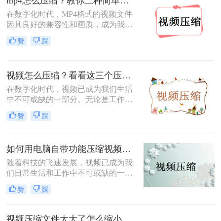
mp4怎么压缩？教你二种简单的压缩方法!
用户关心的问题。本文将介绍几种方
法，帮助您实现视频压缩大小而不改
在数字化时代，MP4格式的视频文件
变画质的目标。
因其良好的兼容性和画质，成为我们
日常生活和工作中常见的视频格式。
赞
踩
然而，随着视频文件质量的提升，其
占用的存储空间也越来越大，给存储
和传输带来了不小的挑战。因此，学
视频怎么压缩？看看这三个压缩方法教程！
会MP4怎么压缩变得尤为重要。本文
将为你提供MP4文件压缩的详细步骤
在数字化时代，视频已成为我们生活
和注意事项，帮助你轻松解决视频文
中不可或缺的一部分。无论是工作、
件过大的问题。
学习还是娱乐，视频都发挥着重要的
赞
踩
作用。然而，随着视频质量和分辨率
的提升，视频文件的大小也相应增
加，这给存储和传输带来了不小的挑
如何用电脑自带功能压缩视频？教你2个有效压缩方法!
战。因此，学会视频怎么压缩变得尤
为重要。本文将为你提供视频压缩的
随着科技的飞速发展，视频已成为我
详细步骤和注意事项，帮助你轻松解
们日常生活和工作中不可或缺的一部
决视频文件过大的问题。
分。然而，有时我们可能会遇到视频
赞
踩
文件过大，不便于传输或存储的情
况。这时，利用电脑自带的功能来压
缩视频便成为了一个简单而实用的解
视频压缩文件太大了怎么缩小？这三种方法分享给你！