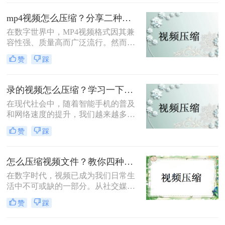
怎么样压缩视频的大小呢？下面，我
mp4视频怎么压缩？分享二种可以变小的方法！
将为您介绍三种实用的视频压缩方
法。
在数字世界中，MP4视频格式因其兼
容性强、质量高而广泛流行。然而，
随着视频分辨率和质量的提升，MP4
赞
踩
视频文件的体积也越来越大，给存储
和传输带来了不小的挑战。本文将为
您详细介绍mp4视频怎么压缩，让您
录的视频怎么压缩？学习一下这三种压缩方法！
在保持视频质量的同时，轻松减小文
在现代社会中，随着智能手机的普及
件体积。
和网络速度的提升，我们越来越多地
录制和分享视频。然而，录制的视频
赞
踩
文件往往体积较大，给存储和分享带
来了诸多不便。因此，学习录的视频
怎么压缩变得尤为重要。本文将为您
怎么压缩视频文件？教你四种简单的压缩方法！
介绍三种常见的视频压缩方法，帮助
在数字时代，视频已成为我们日常生
您轻松解决视频文件过大的问题。
活中不可或缺的一部分。从社交媒体
分享到专业项目提交，视频文件的大
赞
踩
小经常成为我们关注的重点。当视频
文件过大时，不仅占据大量存储空