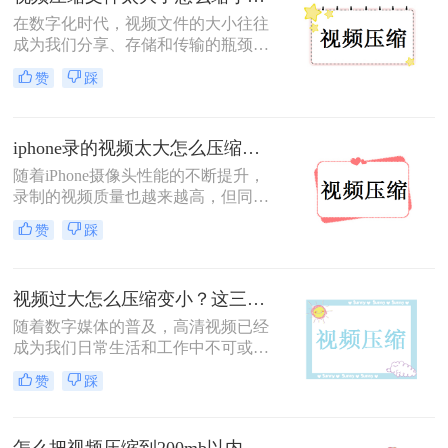
决方案。本文将详细介绍如何用电脑
​在数字化时代，视频文件的大小往往
自带功能压缩视频，帮助你轻松解决
成为我们分享、存储和传输的瓶颈。
视频文件过大的问题。
尤其是经过压缩后的视频文件，如果
赞
踩
仍然过大，就会给我们的工作和生活
带来诸多不便。因此，掌握一些缩小
视频压缩文件大小的方法变得尤为重
iphone录的视频太大怎么压缩？大家试试这四种方法！
要。那么视频压缩文件太大了怎么缩
小呢？本文将为您介绍三种实用的方
随着iPhone摄像头性能的不断提升，
法，帮助您轻松解决视频压缩文件过
录制的视频质量也越来越高，但同时
大的问题。
也带来了一个问题：视频文件往往过
赞
踩
大，占用大量手机存储空间，且不便
于分享和传输。因此，掌握一些压缩
iPhone录制视频的方法变得尤为重
视频过大怎么压缩变小？这三个方法帮你解决！
要。那么iphone录的视频太大怎么压
缩呢？本文将为您介绍四个实用的视
随着数字媒体的普及，高清视频已经
频压缩方法，帮助您轻松解决视频文
成为我们日常生活和工作中不可或缺
件过大的问题。
的一部分。然而，高清视频往往伴随
赞
踩
着庞大的体积，这给我们存储、传输
和分享带来了诸多不便。当视频文件
过大时，我们需要对其进行压缩，以