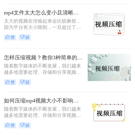
便。因此，对视频文件进行压缩就显
得尤为重要。那么视频大了怎么压缩
mp4文件太大怎么变小且清晰度高？分享三种可以变小的方法！
呢？下面将介绍几种有效的视频压缩
太大的视频在传输起来会比较麻烦，
方法，帮助您轻松解决视频过大的问
因为平台有大小限制，一旦超过了，
题。
就无法发送了，这时候只能将视频压
赞
踩
缩，那么要怎么mp4文件太大怎么变
小且清晰度高会比较好呢，很多时候
视频压缩了就变糊了，这是大家都不
怎样压缩视频？教你3种简单的压缩方法!
想的，所以找到一款好用的视频压缩
很重要，下面就给大家带来一款很棒
随着数字媒体的不断发展，我们越来
的视频压缩软件。
越多地需要处理、存储和分享视频文
件。MP4作为一种常见的视频格式，
赞
踩
因其良好的兼容性和压缩效率而广受
欢迎。然而，有时我们可能会遇到
MP4视频文件过大，不便于存储、传
如何压缩mp4视频大小不影响质量？这3种压缩方法很好用！
输或分享的问题。那么怎样压缩视频
随着数字媒体的不断发展，我们越来
呢？本文将为您详细介绍几种实用的
越多地需要处理、存储和分享视频文
方法。
件。MP4作为一种常见的视频格式，
赞
踩
因其良好的兼容性和压缩效率而广受
欢迎。然而，有时我们可能会遇到