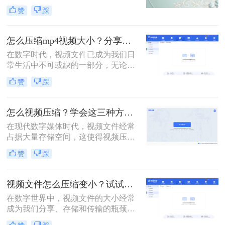
而，随着视频分辨率和质量的不断提
赞
踩
高，视频文件的大小也随之增加，这
给存储和传输带来了不小的挑战。因
此，将视频压缩变小成为了一个常见
怎么压缩mp4视频大小？分享三种可以变小的方法！
的需求。那么怎么把视频压缩变小
在数字时代，视频文件已成为我们日
呢？本文将介绍几种常用的视频压缩
常生活中不可或缺的一部分，无论是
方法，帮助您轻松实现视频文件的大
工作还是娱乐，都经常需要处理视频
小优化。
赞
踩
文件。然而，随着视频质量的提升，
视频文件的大小也随之增加，这给存
储和传输带来了不小的挑战。因此，
怎么视频压缩？学会这三种方法轻松压缩！
学会怎么压缩mp4视频大小变得尤为
在现代数字媒体时代，视频文件经常
重要。本文将详细介绍几种常用的
占据大量存储空间，这使得视频压缩
MP4视频压缩方法，帮助您轻松减小
成为一项重要的技能。视频压缩可以
视频文件的大小。
赞
踩
将大文件缩小，便于存储、传输和分
享。那么怎么视频压缩呢？本文将为
您详细介绍几种视频压缩的方法。
视频文件怎么压缩变小？试试这三个压缩方法！
在数字世界中，视频文件的大小经常
成为我们分享、存储和传输的瓶颈。
大文件不仅占用宝贵的存储空间，还