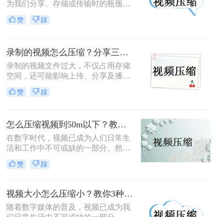
为我们分享、存储或传输时的瓶颈。
那么怎么把视频压缩到1g以内呢？本
赞
踩
文将介绍三种实用的视频压缩方法，
旨在帮助你轻松将视频文件压缩到1G
以内，同时尽量保持其质量。
录制的视频怎么压缩？分享三个快捷压缩方法！
录制的视频文件过大，不仅占用存储
空间，还可能影响上传、分享及播放
的流畅性。为解决录制的视频怎么压
赞
踩
缩问题，本文将介绍三种视频压缩方
法，帮助你轻松压缩视频文件。
怎么压缩视频到50m以下？教你3个压缩实用方法！
在数字时代，视频已成为人们日常生
活和工作中不可或缺的一部分。然
而，高清视频文件往往占用大量存储
赞
踩
空间，传输速度也相对较慢。那么怎
么压缩视频到50m以下呢？本文将介
绍三种高效且实用的视频压缩方法。
视频大小怎么压缩小？教你3种压缩方法！
随着数字媒体的普及，视频已成为我