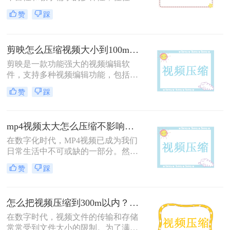
产生体积较大的视频文件。这些大体
赞
踩
积的视频文件不仅占用大量存储空
间，还可能影响上传、分享和播放的
便捷性。因此，对录课视频进行压缩
剪映怎么压缩视频大小到100m？教你PC端-移动端压缩方式！
成为了一个必要的步骤。那么录课视
频太大如何压缩呢？本文将详细介绍
剪映是一款功能强大的视频编辑软
几种常见的录课视频压缩方法，帮助
件，支持多种视频编辑功能，包括视
用户轻松减小视频体积，同时尽量保
频压缩。本文将详细介绍如何在PC端
赞
踩
持视频质量。
和移动端使用剪映将视频压缩到
100MB以下，帮助你更高效地管理和
分享视频内容。
mp4视频太大怎么压缩不影响画质？这3种方法轻松实现压缩！
在数字化时代，MP4视频已成为我们
日常生活中不可或缺的一部分。然
而，有时视频文件过大，不仅占用存
赞
踩
储空间，还会影响上传、分享的速
度。如何在保证画质的前提下，有效
地压缩MP4视频文件，成为了一个值
怎么把视频压缩到300m以内？试试这二种方法！
得探讨的问题。那么mp4视频太大怎
么压缩不影响画质呢？本文将为您介
在数字时代，视频文件的传输和存储
绍三种压缩MP4视频且不影响画质的
常常受到文件大小的限制。为了满足