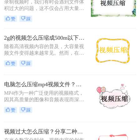
录制视频时，我们有时会遇到文件体
积过大的问题，这不仅会占用大量存
储空间，还可能影响视频的分享和传
赞
踩
输。为了帮助大家解决录的视频太大
怎么压缩难题，本文将介绍三种视频
压缩方法。
2g的视频怎么压缩成500m以下？教你二招轻松搞定!
随着高清视频内容的普及，大容量视
频文件变得越来越常见。然而，在某
些情况下，我们需要将这些大文件压
赞
踩
缩到更小的尺寸以适应特定的存储或
传输需求。那么2g的视频怎么压缩成
500m以下呢？本文将介绍两种有效的
电脑怎么压缩mp4视频文件？这二个压缩方法推荐给你！
方法，帮助您将2GB的视频压缩至
500MB以下，同时尽量保持视频的质
MP4作为一种广泛使用的视频格式，
量。
因其高质量的图像和音频表现而深受
欢迎。然而，高清MP4视频文件往往
赞
踩
占用较大的存储空间，传输速度也可
能受到影响。因此，对MP4视频文件
进行压缩成为了一个常见的需求。那
视频过大怎么压缩？分享二种高效压缩方法！
么电脑怎么压缩mp4视频文件呢？本
文将介绍两种在电脑上压缩MP4视频