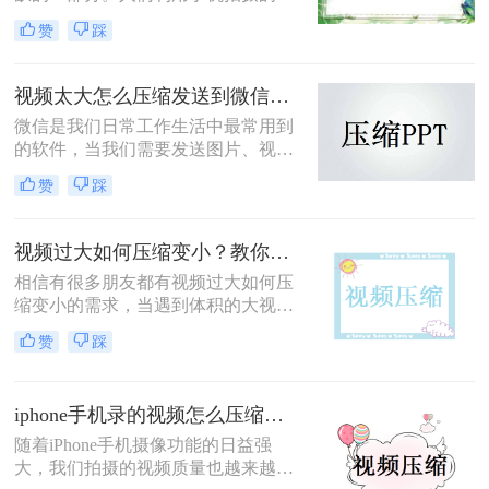
片和视频记录下了许多珍贵的瞬间。
赞
踩
然而，随着手机像素的提升和视频拍
摄功能的增强，手机录制的视频文件
也变得越来越大，给我们的储存空间
视频太大怎么压缩发送到微信？教你3招轻松搞定！
和分享带来了困扰。今天，我将教你
微信是我们日常工作生活中最常用到
三种简单而有效的方法来压缩手机录
的软件，当我们需要发送图片、视
制的视频，让你轻松解决这个问题。
频、文件时，微信传输也是首选方
赞
踩
式。不过很多人都发现微信文件传输
会有大小限制，比如视频文件时长不
能超过60分钟，大文件传输限制在1G
视频过大如何压缩变小？教你四个简单的方法！
以内，那么有没有什么办法能解决视
相信有很多朋友都有视频过大如何压
频太大怎么压缩发送到微信问题呢？
缩变小的需求，当遇到体积的大视频
当然是有的，今天小编就教大家3
收藏或下载都很不方便，一个500m的
招，1G超大视频文件也能轻松传输。
赞
踩
视频几分钟就能下载完，但是一个1G
的视频要下载就会很慢，网速差的时
候还会断网，要重新下载，简直苦不
iphone手机录的视频怎么压缩变小？教你四种压缩方法！
堪言，那么视频过大如何压缩变小
呢？下面一起看看这些方法吧。
随着iPhone手机摄像功能的日益强
大，我们拍摄的视频质量也越来越