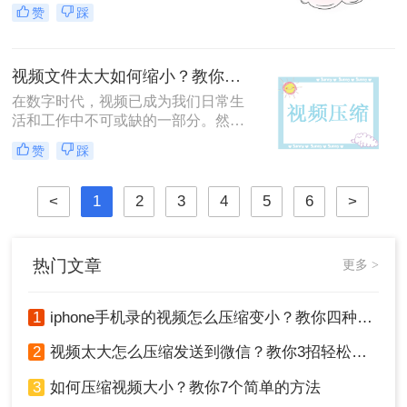
高，但这也带来了一个问题：视频文
赞
踩
件的大小也随之增加。当视频文件过
大时，不仅占用手机存储空间，还可
能影响分享和传输的速度。那么，如
视频文件太大如何缩小？教你四种简单的压缩方法！
何在iPhone手机上将录制的视频压缩
变小呢？本文将为您介绍几种实用的
在数字时代，视频已成为我们日常生
方法。
活和工作中不可或缺的一部分。然
而，随着视频质量的不断提高，视频
赞
踩
文件的大小也在不断增加，这给存
储、传输和分享带来了不小的挑战。
那么视频文件太大如何缩小呢？本文
<
1
2
3
4
5
6
>
将介绍三种高效的方法来缩小视频文
件的大小，帮助您轻松应对这一挑
战。
热门文章
更多 >
1
iphone手机录的视频怎么压缩变小？教你四种压缩方法！
2
视频太大怎么压缩发送到微信？教你3招轻松搞定！
3
如何压缩视频大小？教你7个简单的方法