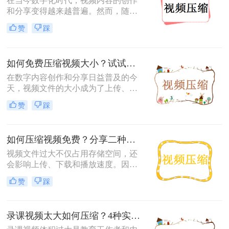
在当今数字化时代，视频内容的创作
文件的方法。
和分享变得越来越普遍。然而，随着
视频分辨率和质量的提升，视频文件
赞
踩
的大小也随之增加，这给存储、传输
以及在线发布带来了挑战。那么视频
过大怎么压缩呢？本文将介绍两种简
如何免费压缩视频大小？试试下面的二种压缩方法！
单有效的方法来压缩大型视频文件。
在数字内容创作和分享日益普及的今
天，视频文件的大小成为了上传、分
享和存储的一大挑战。那么如何免费
赞
踩
压缩视频大小呢？为了帮助用户更轻
松地管理和传输视频，本文将介绍两
种简单且免费的方法来压缩视频文
如何压缩视频免费？分享二种解决方法！
件。
视频文件过大不仅占用存储空间，还
会影响上传、下载和播放速度。因
此，压缩视频文件成为了一个常见的
赞
踩
需求。那么如何压缩视频免费呢？本
文将介绍两种免费压缩视频的方法，
帮助读者轻松解决视频文件过大的问
录课视频太大如何压缩？4种实用方法指南！
题。