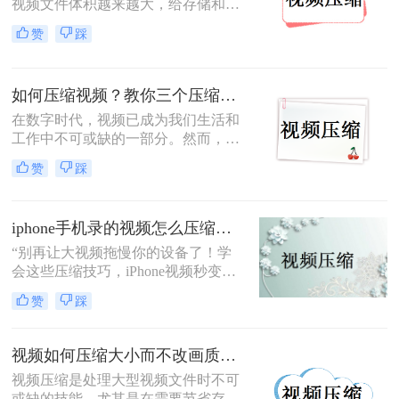
视频文件体积越来越大，给存储和传
输带来了不小的挑战。为了更有效地
赞
踩
管理和分享这些大尺寸的视频文件，
掌握视频压缩怎么操作变得尤为重
要。本文将介绍三种常见的视频压缩
如何压缩视频？教你三个压缩实用方法！
方法，帮助您轻松应对这一问题。
在数字时代，视频已成为我们生活和
工作中不可或缺的一部分。然而，高
清视频文件往往占用大量存储空间，
赞
踩
且传输速度较慢。因此，如何压缩视
频成为了一个热门话题。本文将介绍
三种视频压缩方法，帮助您轻松应对
iphone手机录的视频怎么压缩变小？这5个方法让你轻松搞定！
视频压缩需求。
“别再让大视频拖慢你的设备了！学
会这些压缩技巧，iPhone视频秒变小
文件。”作为一名在IT互联网行业深耕
赞
踩
多年的博主，小编每天都会收到大量
用户咨询：“iPhone拍摄的视频太大，
怎么压缩又不损失太多画质？”
视频如何压缩大小而不改画质？教你三个压缩方法！
视频压缩是处理大型视频文件时不可
或缺的技能，尤其是在需要节省存储