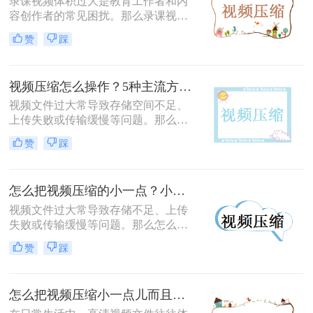
录课视频体积过大是教育工作者和内
容创作者的常见困扰。那么录课视频
太大如何压缩呢？本文综合多种实用
赞
踩
工具和方法，从参数调整、编码优化
到工具选择，提供一套完整的解决方
案，帮助用户在保持画质的前提下高
视频压缩怎么操作？5种主流方法详解！
效压缩视频文件。
视频文件过大常导致存储空间不足、
上传失败或传输缓慢等问题。那么视
频压缩怎么操作呢？本文总结了5种
赞
踩
高效压缩方法，涵盖基础调整、专业
工具操作及注意事项，帮助用户在 减
少文件体积的同时尽量保留画质。
怎么把视频压缩的小一点？小白也能轻松掌握的8种方法！
视频文件过大常导致存储不足、上传
失败或传输缓慢等问题。那么怎么把
视频压缩的小一点呢？以下是8种压
赞
踩
缩方法，助您在 减少体积的同时保留
画质。
怎么把视频压缩小一点儿而且不影响清晰度？5种常用方法指南！