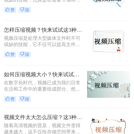
空间或提高传输效率时。然而，压缩
赞
踩
视频文件往往会面临一个挑战：视频
如何压缩大小而不改画质？本文将介
绍四种方法，帮助您在压缩视频时保
怎样压缩视频？快来试试这3种压缩方法！
持画质不受影响。
视频压缩是处理大型媒体文件时不可
或缺的技能，它不仅可以提高文件的
传输效率，还能减少文件对设备空间
赞
踩
的占用率。那么怎样压缩视频呢？本
文将介绍三种视频压缩方法，帮助您
轻松掌握视频压缩技巧。
如何压缩视频大小？快来试试这3种压缩方法！
在数字化时代，视频已成为我们日常
生活和工作中的重要组成部分。然
而，高清视频文件往往占用大量存储
赞
踩
空间，传输速度也相对较慢。因此，
如何压缩视频大小成为了一个广泛关
注的问题。本文将介绍三种实用的视
视频文件太大怎么压缩？这3种压缩方法操作简单又好用！
频压缩方法。
随着高清视频的普及，视频文件变得
越来越大，这不仅给存储空间带来了