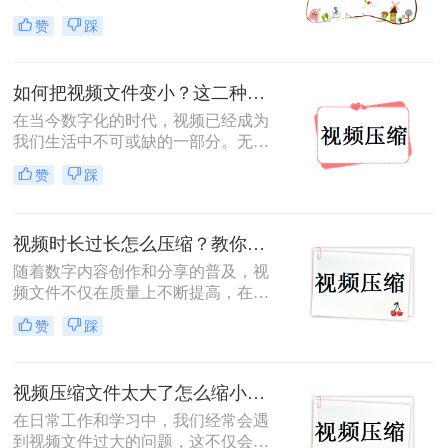
挑战，也影响了文件在网络上的传输
赞
踩
效率。那么视频文件太大怎么压缩
呢？为了帮助您有效管理视频文件大
小，本文将介绍三种不同的压缩方
如何把视频文件变小？这二种方法帮你压缩大小！
法。
在当今数字化的时代，视频已经成为
我们生活中不可或缺的一部分。无论
是用于个人娱乐还是商业用途，高质
赞
踩
量的视频文件都为我们带来了丰富的
视觉体验。然而，随着视频分辨率和
质量的不断提高，文件体积也随之增
视频时长过长怎么压缩？教你二种常用压缩方法！
大，这不仅占据了大量存储空间，还
在上传、分享和传输时带来了诸多不
随着数字内容创作和分享的普及，视
便。为了帮助您有效地减小视频文件
频文件不仅在质量上不断提高，在时
的大小，那么如何把视频文件变小
长上也变得越来越长。然而，较长的
赞
踩
呢？本文将介绍两种实用的方法。
视频文件往往占用大量的存储空间，
并且在网络上传输时也可能遇到限制
或延迟。因此，掌握视频时长过长怎
视频压缩文件太大了怎么缩小？两招教你轻松缩小！
么压缩，既能节省存储空间又能保证
视频质量，成为了一项重要的技能。
在日常工作和学习中，我们经常会遇
本文将介绍两种实用且高效的视频压
到视频文件过大的问题，这不仅会占