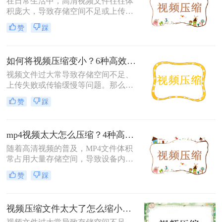
在日常生活中，高清视频文件往往体
积庞大，导致存储空间不足或上传失
败。那么怎么把视频压缩小一点儿而
赞
踩
且不影响清晰度呢？为了在减小视频
体积的同时保留清晰度，以下是5种
常用方法，帮助您高效压缩视频并保
如何将视频压缩变小？6种高效压缩方法详解！
持画质。
视频文件过大常导致存储空间不足、
上传失败或传输缓慢等问题。那么如
何将视频压缩变小呢？本文总结了 6
赞
踩
种高效压缩方法，涵盖基础调整、专
业工具操作及注意事项，帮助用户在
减少文件体积的同时尽量保留画质。
mp4视频太大怎么压缩？4种高效压缩方法详解！
随着高清视频的普及，MP4文件体积
常占用大量存储空间，导致设备内存
不足或上传困难。那么mp4视频太大
赞
踩
怎么压缩呢？本文将结合最新工具和
技巧，提供4种高效压缩MP4视频的
方法，帮助用户快速释放空间。
视频压缩文件太大了怎么缩小？5种常用方法详解！