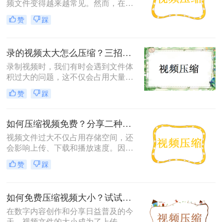
频文件变得越来越常见。然而，在某
些情况下，我们需要将这些大文件压
赞
踩
缩到更小的尺寸以适应特定的存储或
传输需求。那么2g的视频怎么压缩成
500m以下呢？本文将介绍两种有效的
录的视频太大怎么压缩？三招教你轻松压缩！
方法，帮助您将2GB的视频压缩至
500MB以下，同时尽量保持视频的质
录制视频时，我们有时会遇到文件体
量。
积过大的问题，这不仅会占用大量存
储空间，还可能影响视频的分享和传
赞
踩
输。为了帮助大家解决录的视频太大
怎么压缩难题，本文将介绍三种视频
压缩方法。
如何压缩视频免费？分享二种解决方法！
视频文件过大不仅占用存储空间，还
会影响上传、下载和播放速度。因
此，压缩视频文件成为了一个常见的
赞
踩
需求。那么如何压缩视频免费呢？本
文将介绍两种免费压缩视频的方法，
帮助读者轻松解决视频文件过大的问
如何免费压缩视频大小？试试下面的二种压缩方法！
题。
在数字内容创作和分享日益普及的今
天，视频文件的大小成为了上传、分