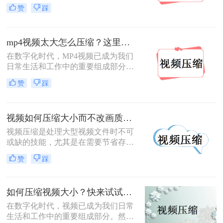
输带来了不小的挑战。为了更有效地
赞
踩
管理和分享这些大尺寸的视频文件，
掌握视频压缩怎么操作变得尤为重
要。本文将介绍三种常见的视频压缩
mp4视频太大怎么压缩？这里有四个压缩方法
方法，帮助您轻松应对这一问题。
在数字化时代，MP4视频已成为我们
日常生活和工作中的重要组成部分。
然而，高清MP4视频文件往往占用大
赞
踩
量存储空间，传输速度也相对较慢。
因此，mp4视频太大怎么压缩成为了
一个广泛关注的问题。本文将介绍四
视频如何压缩大小而不改画质？教你三个压缩方法！
种实用的MP4视频压缩方法。
视频压缩是处理大型视频文件时不可
或缺的技能，尤其是在需要节省存储
空间或提高传输效率时。然而，压缩
赞
踩
视频文件往往会面临一个挑战：视频
如何压缩大小而不改画质？本文将介
绍四种方法，帮助您在压缩视频时保
如何压缩视频大小？快来试试这3种压缩方法！
持画质不受影响。
在数字化时代，视频已成为我们日常
生活和工作中的重要组成部分。然