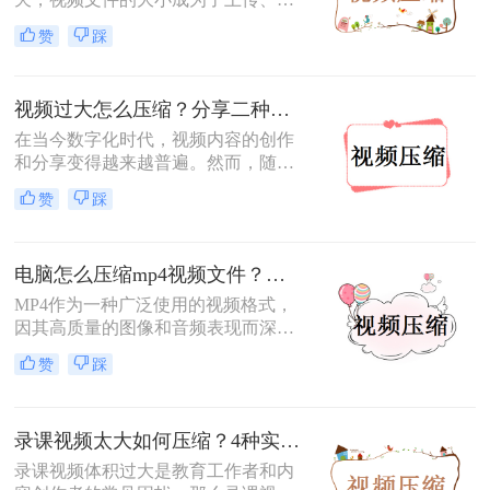
享和存储的一大挑战。那么如何免费
赞
踩
压缩视频大小呢？为了帮助用户更轻
松地管理和传输视频，本文将介绍两
种简单且免费的方法来压缩视频文
视频过大怎么压缩？分享二种高效压缩方法！
件。
在当今数字化时代，视频内容的创作
和分享变得越来越普遍。然而，随着
视频分辨率和质量的提升，视频文件
赞
踩
的大小也随之增加，这给存储、传输
以及在线发布带来了挑战。那么视频
过大怎么压缩呢？本文将介绍两种简
电脑怎么压缩mp4视频文件？这二个压缩方法推荐给你！
单有效的方法来压缩大型视频文件。
MP4作为一种广泛使用的视频格式，
因其高质量的图像和音频表现而深受
欢迎。然而，高清MP4视频文件往往
赞
踩
占用较大的存储空间，传输速度也可
能受到影响。因此，对MP4视频文件
进行压缩成为了一个常见的需求。那
录课视频太大如何压缩？4种实用方法指南！
么电脑怎么压缩mp4视频文件呢？本
文将介绍两种在电脑上压缩MP4视频
录课视频体积过大是教育工作者和内
文件的方法。