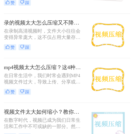
赞
踩
压缩手段就成为了关键。那么视频太
大上传不了怎么缩小呢？本文将介绍
三种实用的方法来帮助您解决这一问
录的视频太大怎么压缩又不降低画质？这二种压缩方法不能错过！
题，确保视频既能够顺利上传又尽量
保持原有的画质。
在录制高清视频时，文件大小往往会
变得异常庞大，这不仅占用大量存储
空间，还可能影响视频的分享和传输
赞
踩
速度。然而，直接压缩视频又可能导
致画质下降。为了解决录的视频太大
怎么压缩又不降低画质问题，本文将
mp4视频太大怎么压缩？这4种方法帮你压缩大小！
介绍两种压缩视频的方法。
在日常生活中，我们时常会遇到MP4
视频文件过大，导致上传、分享或存
储受限的问题。那么mp4视频太大怎
赞
踩
么压缩呢？为了帮助大家轻松解决这
一困扰，本文将介绍四种MP4视频压
缩的方法。
视频文件太大如何缩小？教你四种简单的压缩方法！
在数字时代，视频已成为我们日常生
活和工作中不可或缺的一部分。然
而，随着视频质量的不断提高，视频