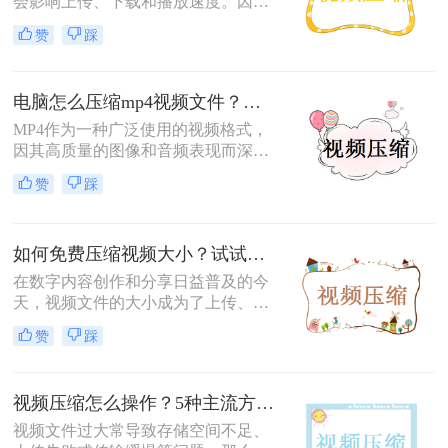
会影响上传、下载和播放速度。因
此，压缩视频文件成为了一个常见的
赞
踩
需求。那么如何压缩视频免费呢？本
文将介绍两种免费压缩视频的方法，
帮助读者轻松解决视频文件过大的问
电脑怎么压缩mp4视频文件？这二个压缩方法推荐给你！
题。
MP4作为一种广泛使用的视频格式，
因其高质量的图像和音频表现而深受
欢迎。然而，高清MP4视频文件往往
赞
踩
占用较大的存储空间，传输速度也可
能受到影响。因此，对MP4视频文件
进行压缩成为了一个常见的需求。那
如何免费压缩视频大小？试试下面的二种压缩方法！
么电脑怎么压缩mp4视频文件呢？本
文将介绍两种在电脑上压缩MP4视频
在数字内容创作和分享日益普及的今
文件的方法。
天，视频文件的大小成为了上传、分
享和存储的一大挑战。那么如何免费
赞
踩
压缩视频大小呢？为了帮助用户更轻
松地管理和传输视频，本文将介绍两
种简单且免费的方法来压缩视频文
视频压缩怎么操作？5种主流方法详解！
件。
视频文件过大常导致存储空间不足、