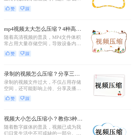
何将视频压缩变小呢？本文总结了 6
赞
踩
种高效压缩方法，涵盖基础调整、专
业工具操作及注意事项，帮助用户在
减少文件体积的同时尽量保留画质。
mp4视频太大怎么压缩？4种高效压缩方法详解！
随着高清视频的普及，MP4文件体积
常占用大量存储空间，导致设备内存
不足或上传困难。那么mp4视频太大
赞
踩
怎么压缩呢？本文将结合最新工具和
技巧，提供4种高效压缩MP4视频的
方法，帮助用户快速释放空间。
录制的视频怎么压缩？分享三个快捷压缩方法！
录制的视频文件过大，不仅占用存储
空间，还可能影响上传、分享及播放
的流畅性。为解决录制的视频怎么压
赞
踩
缩问题，本文将介绍三种视频压缩方
法，帮助你轻松压缩视频文件。
视频大小怎么压缩小？教你3种压缩方法！
随着数字媒体的普及，视频已成为我
们日常生活中不可或缺的一部分。然