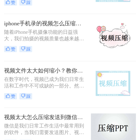
赞
踩
视频几分钟就能下载完，但是一个1G
的视频要下载就会很慢，网速差的时
候还会断网，要重新下载，简直苦不
iphone手机录的视频怎么压缩变小？教你四种压缩方法！
堪言，那么视频过大如何压缩变小
呢？下面一起看看这些方法吧。
随着iPhone手机摄像功能的日益强
大，我们拍摄的视频质量也越来越
高，但这也带来了一个问题：视频文
赞
踩
件的大小也随之增加。当视频文件过
大时，不仅占用手机存储空间，还可
能影响分享和传输的速度。那么，如
视频文件太大如何缩小？教你四种简单的压缩方法！
何在iPhone手机上将录制的视频压缩
变小呢？本文将为您介绍几种实用的
在数字时代，视频已成为我们日常生
方法。
活和工作中不可或缺的一部分。然
而，随着视频质量的不断提高，视频
赞
踩
文件的大小也在不断增加，这给存
储、传输和分享带来了不小的挑战。
那么视频文件太大如何缩小呢？本文
视频太大怎么压缩发送到微信？教你3招轻松搞定！
将介绍三种高效的方法来缩小视频文
件的大小，帮助您轻松应对这一挑
微信是我们日常工作生活中最常用到
战。
的软件，当我们需要发送图片、视
频、文件时，微信传输也是首选方