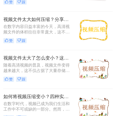
赞
踩
呢？本文将介绍两种实用的方法。
传输速度。为了解决视频压缩文件太
大了怎么缩小问题，本文将介绍两种
有效的视频压缩方法，帮助你将过大
视频文件太大如何压缩？分享两种高效方法详解！
的视频文件缩小到合适的体积。
在数字内容日益丰富的今天，高清视
频文件的体积往往非常庞大，这不仅
占用了大量的存储空间，也给传输带
赞
踩
来了诸多不便。为了帮助您解决视频
文件太大如何压缩问题，本文将介绍
两种有效的方法来压缩视频文件，使
视频文件太大了怎么变小？这些方法帮你轻松变小！
它们更易于管理和分享。
随着高清视频的普及，视频文件变得
越来越大，这不仅占据了大量存储空
间，也影响了视频的传输效率。幸运
赞
踩
的是，有多种方法可以有效地减小视
频文件的大小，同时尽量保持原有的
画质。那么视频文件太大了怎么变小
如何将视频压缩变小？四种实用方法指南分享！
呢？本文将详细介绍几种常用的视频
压缩方法，帮助你将庞大的视频文件
在数字时代，视频已成为我们生活和
变小，同时保持较好的画质。
工作中不可或缺的一部分。然而，高
清视频文件往往体积庞大，不仅占用