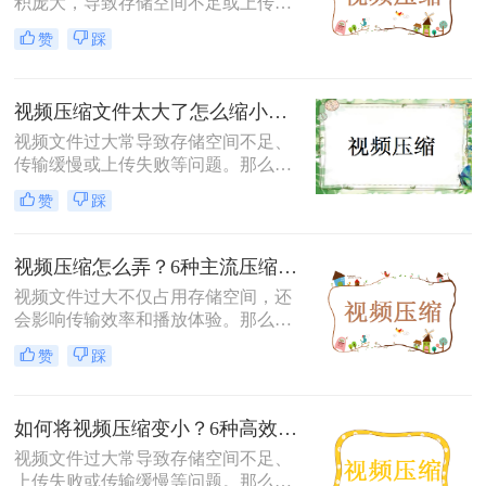
积庞大，导致存储空间不足或上传失
败。那么怎么把视频压缩小一点儿而
赞
踩
且不影响清晰度呢？为了在减小视频
体积的同时保留清晰度，以下是5种
常用方法，帮助您高效压缩视频并保
视频压缩文件太大了怎么缩小？5种常用方法详解！
持画质。
视频文件过大常导致存储空间不足、
传输缓慢或上传失败等问题。那么视
频压缩文件太大了怎么缩小呢？本文
赞
踩
总结了 5种高效压缩方法，涵盖基础
调整、专业工具操作及注意事项，帮
助用户在 减少文件体积的同时尽量保
视频压缩怎么弄？6种主流压缩方法解析！
留画质。
视频文件过大不仅占用存储空间，还
会影响传输效率和播放体验。那么视
频压缩怎么弄呢？本文系统梳理6种
赞
踩
主流视频压缩方法，帮助用户高效压
缩视频文件。
如何将视频压缩变小？6种高效压缩方法详解！
视频文件过大常导致存储空间不足、
上传失败或传输缓慢等问题。那么如