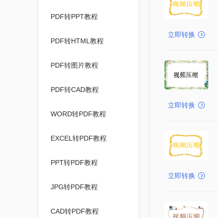
PDF转PPT教程
立即转换
PDF转HTML教程
PDF转图片教程
PDF转CAD教程
立即转换
WORD转PDF教程
EXCEL转PDF教程
PPT转PDF教程
立即转换
JPG转PDF教程
CAD转PDF教程