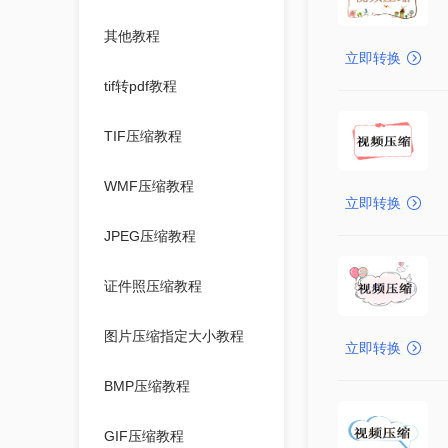
其他教程
立即转换
tif转pdf教程
TIF压缩教程
WMF压缩教程
立即转换
JPEG压缩教程
证件照压缩教程
图片压缩指定大小教程
立即转换
BMP压缩教程
GIF压缩教程