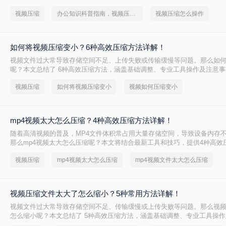
减少文件体积的同时尽量保留画质。
视频压缩
办公知识科普指南，视频压缩的操作方法
视频压缩怎么操作
如何将视频压缩变小？6种高效压缩方法详解！
视频文件过大常导致存储空间不足、上传失败或传输缓慢等问题。那么如
呢？本文总结了 6种高效压缩方法，涵盖基础调整、专业工具操作及注意
减少文件体积的同时尽量保留画质。
视频压缩
如何将视频压缩变小
视频如何压缩变小
mp4视频太大怎么压缩？4种高效压缩方法详解！
随着高清视频的普及，MP4文件体积常占用大量存储空间，导致设备内存
那么mp4视频太大怎么压缩呢？本文将结合最新工具和技巧，提供4种高效压
方法，帮助用户快速释放空间。
视频压缩
mp4视频太大怎么压缩
mp4视频文件太大怎么压缩
视频压缩文件太大了怎么缩小？5种常用方法详解！
视频文件过大常导致存储空间不足、传输缓慢或上传失败等问题。那么视
怎么缩小呢？本文总结了 5种高效压缩方法，涵盖基础调整、专业工具操
助用户在 减少文件体积的同时尽量保留画质。