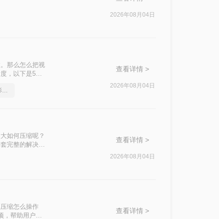
2026年08月04日
败。那么怎么把视
查看详情 >
度，以下是5种
2026年08月04日
如何把视频压缩变小又不影响清晰度
太大如何压缩呢？
查看详情 >
一套完整的解决方
2026年08月04日
频压缩怎么操作
查看详情 >
项，帮助用户在