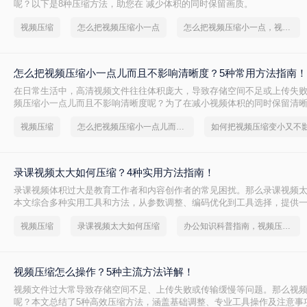
呢？以下是8种压缩方法，助您在 减少体积的同时保留画质。
视频压缩
怎么把视频压缩小一点
怎么把视频压缩小一点，视频压缩技术
怎么把视频压缩小一点儿而且不影响清晰度？5种常用方法指南！
在日常生活中，高清视频文件往往体积庞大，导致存储空间不足或上传失
频压缩小一点儿而且不影响清晰度呢？为了在减小视频体积的同时保留清晰
常用方法，帮助您高效压缩视频并保持画质。
视频压缩
怎么把视频压缩小一点儿而且不影响清晰度
录课视频太大如何压缩？4种实用方法指南！
录课视频体积过大是教育工作者和内容创作者的常见困扰。那么录课视频
本文综合多种实用工具和方法，从参数调整、编码优化到工具选择，提供
案，帮助用户在保持画质的前提下高效压缩视频文件。
视频压缩
录课视频太大如何压缩
办公知识科普指南，视频压缩的操作方法
视频压缩怎么操作？5种主流方法详解！
视频文件过大常导致存储空间不足、上传失败或传输缓慢等问题。那么视
呢？本文总结了5种高效压缩方法，涵盖基础调整、专业工具操作及注意事