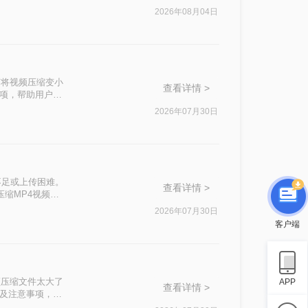
2026年08月04日
何将视频压缩变小
查看详情 >
事项，帮助用户在
2026年07月30日
不足或上传困难。
查看详情 >
缩MP4视频的
2026年07月30日
客户端
频压缩文件太大了
APP
查看详情 >
作及注意事项，帮