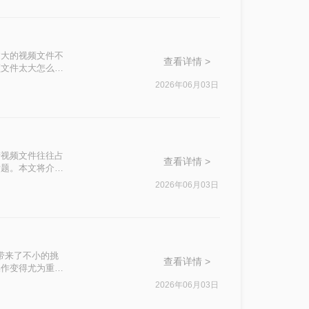
过大的视频文件不
查看详情 >
频文件太大怎么变
2026年06月03日
清视频文件往往占
查看详情 >
话题。本文将介绍
2026年06月03日
带来了不小的挑
查看详情 >
操作变得尤为重
2026年06月03日