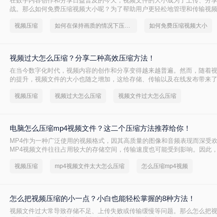
在数字内容创作和分享日益普及的今天，视频文件的大小成为了上传、分
战。那么如何免费压缩视频大小呢？为了帮助用户更轻松地管理和传输视
种简单且免费的方法来压缩视频文件。
视频压缩
如何在保持画质的情况下压缩视频大小
如何免费压缩视频大小
视频过大怎么压缩？分享二种高效压缩方法！
在当今数字化时代，视频内容的创作和分享变得越来越普遍。然而，随着
的提升，视频文件的大小也随之增加，这给存储、传输以及在线发布带来
过大怎么压缩呢？本文将介绍两种简单有效的方法来压缩大型视频文件。
视频压缩
视频过大怎么压缩
视频文件过大怎么压缩
电脑怎么压缩mp4视频文件？这二个压缩方法推荐给你！
MP4作为一种广泛使用的视频格式，因其高质量的图像和音频表现而深受
MP4视频文件往往占用较大的存储空间，传输速度也可能受到影响。因此，
件进行压缩成为了一个常见的需求。那么电脑怎么压缩mp4视频文件呢？
视频压缩
mp4视频文件太大怎么压缩
怎么压缩mp4视频
电脑上压缩MP4视频文件的方法。
怎么把视频压缩的小一点？小白也能轻松掌握的8种方法！
视频文件过大常导致存储不足、上传失败或传输缓慢等问题。那么怎么把