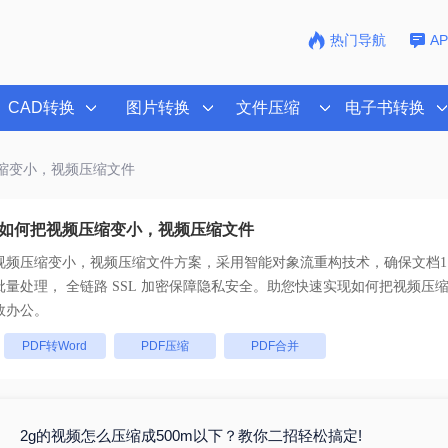
热门导航
A
CAD转换
图片转换
文件压缩
电子书转换
压缩变小，视频压缩文件
如何把视频压缩变小，视频压缩文件
视频压缩变小，视频压缩文件
方案，采用智能对象流重构技术，确保文档1
不乱码。支持一键批量处理， 全链路 SSL 加密保障隐私安全。助您快速实现
如何把视频压
效办公。
：
PDF转Word
PDF压缩
PDF合并
2g的视频怎么压缩成500m以下？教你二招轻松搞定!