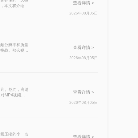
享和存储的一大挑
查看详情 >
频，本文将介绍两
2026年08月05日
视频分辨率和质量
查看详情 >
了挑战。那么视频
2026年08月05日
欢迎。然而，高清
查看详情 >
对MP4视频文
本文将介绍两种在
2026年08月05日
视频压缩的小一点
查看详情 >