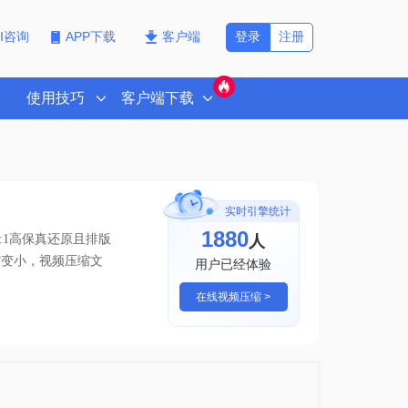
登录
注册
PI咨询
APP下载
客户端
使用技巧
客户端下载
实时引擎统计
1880
人
:1高保真还原且排版
缩变小，视频压缩文
用户已经体验
在线视频压缩 >