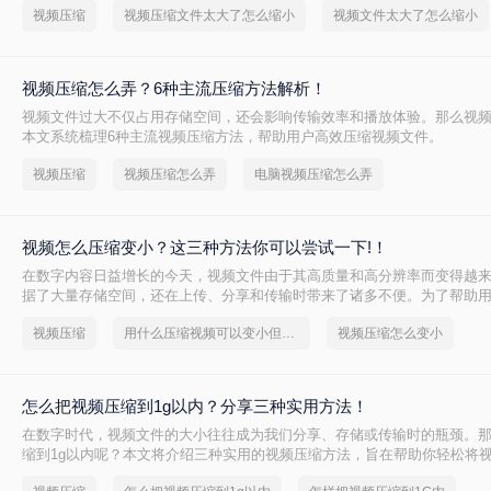
视频压缩
视频压缩文件太大了怎么缩小
视频文件太大了怎么缩小
视频压缩怎么弄？6种主流压缩方法解析！
视频文件过大不仅占用存储空间，还会影响传输效率和播放体验。那么视
本文系统梳理6种主流视频压缩方法，帮助用户高效压缩视频文件。
视频压缩
视频压缩怎么弄
电脑视频压缩怎么弄
视频怎么压缩变小？这三种方法你可以尝试一下!！
在数字内容日益增长的今天，视频文件由于其高质量和高分辨率而变得越
据了大量存储空间，还在上传、分享和传输时带来了诸多不便。为了帮助
频文件的体积，那么视频怎么压缩变小呢？本文将介绍三种实用的方法。
视频压缩
用什么压缩视频可以变小但画质不变
视频压缩怎么变小
怎么把视频压缩到1g以内？分享三种实用方法！
在数字时代，视频文件的大小往往成为我们分享、存储或传输时的瓶颈。
缩到1g以内呢？本文将介绍三种实用的视频压缩方法，旨在帮助你轻松将
1G以内，同时尽量保持其质量。