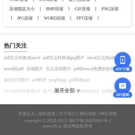
压缩指定大小
丨
BMP压缩
丨
GIF压缩
丨
PNG压缩
丨
JPG压缩
丨
WORD压缩
丨
PPT压缩
丨
热门关注
pdf怎么转换成word
pdf怎么转换成jpg图片
word怎么转pdf
word转pdf
压缩图片
怎么压缩图片
pdf转word免费的软件
如何压缩图片
pdf解密
png转jpg
pdf转换ppt
展开全部 ∨
word如何转换成pdf
图片转换格式
pdf如何转word
pdf格式转换
在线pdf转换成word
pdf转图片
pdf怎么转换成jpg图片
图片转pdf
pdf转cad
图片压缩软件
jpg转换成pdf
在线word转pdf
开通会员
|
隐私政策
|
关于我们
|
网站地图
|
网站导航
copyright © 2018-2021 闽ICP备16005963号-2
pdf转word工具
pdf压缩
pdf转word
pdf转ppt
cad版本转换器
www.55.la 我拉网版权所有