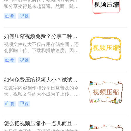
在当今数字化时代，视频内容的创作
文件的方法。
和分享变得越来越普遍。然而，随着
视频分辨率和质量的提升，视频文件
赞
踩
的大小也随之增加，这给存储、传输
以及在线发布带来了挑战。那么视频
过大怎么压缩呢？本文将介绍两种简
如何压缩视频免费？分享二种解决方法！
单有效的方法来压缩大型视频文件。
视频文件过大不仅占用存储空间，还
会影响上传、下载和播放速度。因
此，压缩视频文件成为了一个常见的
赞
踩
需求。那么如何压缩视频免费呢？本
文将介绍两种免费压缩视频的方法，
帮助读者轻松解决视频文件过大的问
如何免费压缩视频大小？试试下面的二种压缩方法！
题。
在数字内容创作和分享日益普及的今
天，视频文件的大小成为了上传、分
享和存储的一大挑战。那么如何免费
赞
踩
压缩视频大小呢？为了帮助用户更轻
松地管理和传输视频，本文将介绍两
种简单且免费的方法来压缩视频文
怎么把视频压缩小一点儿而且不影响清晰度？5种常用方法指南！
件。