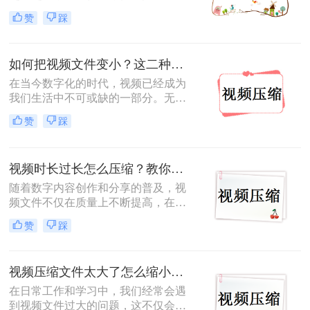
挑战，也影响了文件在网络上的传输
赞
踩
效率。那么视频文件太大怎么压缩
呢？为了帮助您有效管理视频文件大
小，本文将介绍三种不同的压缩方
如何把视频文件变小？这二种方法帮你压缩大小！
法。
在当今数字化的时代，视频已经成为
我们生活中不可或缺的一部分。无论
是用于个人娱乐还是商业用途，高质
赞
踩
量的视频文件都为我们带来了丰富的
视觉体验。然而，随着视频分辨率和
质量的不断提高，文件体积也随之增
视频时长过长怎么压缩？教你二种常用压缩方法！
大，这不仅占据了大量存储空间，还
在上传、分享和传输时带来了诸多不
随着数字内容创作和分享的普及，视
便。为了帮助您有效地减小视频文件
频文件不仅在质量上不断提高，在时
的大小，那么如何把视频文件变小
长上也变得越来越长。然而，较长的
赞
踩
呢？本文将介绍两种实用的方法。
视频文件往往占用大量的存储空间，
并且在网络上传输时也可能遇到限制
或延迟。因此，掌握视频时长过长怎
视频压缩文件太大了怎么缩小？两招教你轻松缩小！
么压缩，既能节省存储空间又能保证
视频质量，成为了一项重要的技能。
在日常工作和学习中，我们经常会遇
本文将介绍两种实用且高效的视频压
到视频文件过大的问题，这不仅会占