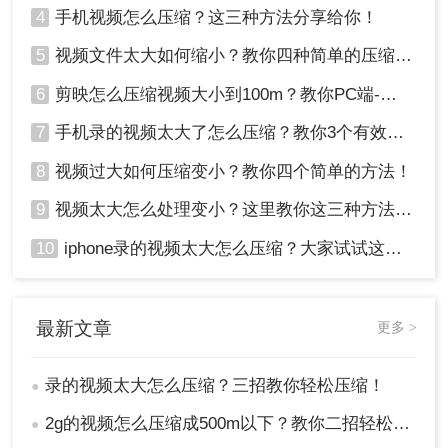
4
手机视频怎么压缩？这三种方法分享给你！
5
视频文件太大如何缩小？教你四种简单的压缩方法！
6
剪映怎么压缩视频大小到100m？教你PC端-移动端压缩方式！
7
手机录的视频太大了怎么压缩？教你3个有效压缩方法！
8
视频过大如何压缩变小？教你四个简单的方法！
9
视频太大怎么处理变小？这里教你这三种方法!！
10
iphone录的视频太大怎么压缩？大家试试这四种方法！
最新文章
更多 >
录的视频太大怎么压缩？三招教你轻松压缩！
●
2g的视频怎么压缩成500m以下？教你二招轻松搞定!
●