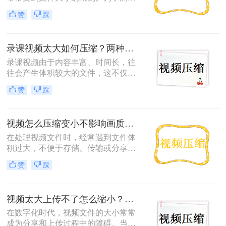
方法。
特定的需求，如快速上传至社交媒
赞
踩
体、发送电子邮件或在有限存储空间
中保存，将视频压缩到300M以内显得
尤为重要。那么怎么把视频压缩到
录课视频太大如何压缩？两种压缩方法帮你解决！
300m以内呢？本文将介绍两种实用的
视频压缩方法，旨在帮助你轻松达成
录课视频由于内容丰富、时间长，往
这一目标。
往会产生体积较大的文件，这不仅占
用大量存储空间，还可能影响上传、
赞
踩
分享和播放的便捷性。那么录课视频
太大如何压缩呢？本文将介绍两种有
效的视频压缩方法，帮助你轻松解决
视频怎么压缩变小不影响画质？教你二种高效压缩方法！
视频过大的问题。
在处理视频文件时，经常遇到文件体
积过大，不便于存储、传输或分享的
问题。然而，简单地压缩视频可能会
赞
踩
牺牲画质。那么视频怎么压缩变小不
影响画质呢？本文将介绍二种既简单
又高效的解决方案，帮助您在不牺牲
视频太大上传不了怎么缩小？教你三种缩小视频文件大小的方法！
画质的前提下有效减小视频文件大
小。
在数字化时代，视频文件的大小常常
成为分享和上传过程中的障碍。当视