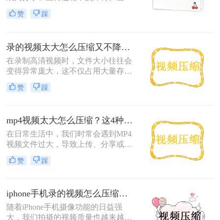
频文件过大导致无法上传时，有效的
赞
踩
压缩手段就成为了关键。那么视频太
大上传不了怎么缩小呢？本文将介绍
三种实用的方法来帮助您解决这一问
录的视频太大怎么压缩又不降低画质？这二种压缩方法不能错过！
题，确保视频既能够顺利上传又尽量
保持原有的画质。
在录制高清视频时，文件大小往往会
变得异常庞大，这不仅占用大量存储
空间，还可能影响视频的分享和传输
赞
踩
速度。然而，直接压缩视频又可能导
致画质下降。为了解决录的视频太大
怎么压缩又不降低画质问题，本文将
mp4视频太大怎么压缩？这4种方法帮你压缩大小！
介绍两种压缩视频的方法。
在日常生活中，我们时常会遇到MP4
视频文件过大，导致上传、分享或存
储受限的问题。那么mp4视频太大怎
赞
踩
么压缩呢？为了帮助大家轻松解决这
一困扰，本文将介绍四种MP4视频压
缩的方法。
iphone手机录的视频怎么压缩变小？教你四种压缩方法！
随着iPhone手机摄像功能的日益强
大，我们拍摄的视频质量也越来越