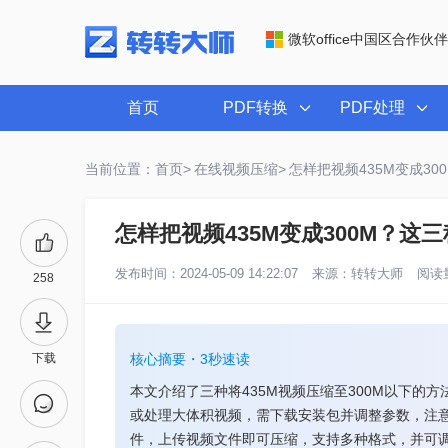
微软office中国区合作伙伴
首页
PDF转换
PDF处理
当前位置：首页>
在线视频压缩>
怎样把视频435M变成3
怎样把视频435M变成300M？这
发布时间：2024-05-09 14:22:07
来源：
转转大师
阅读量
258
下载
核心摘要・3秒速读
本文介绍了三种将435M视频压缩至300M以下的
或处理大体积视频，需下载安装包并调整参数，注
件，上传视频文件即可压缩，支持多种格式，并可