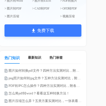
> 图片转Word
> 图片转Excel
> PDF转图片
> 图片转PDF
> CAD转PDF
> OFD转PDF
> 图片压缩
> 视频压缩
免费下载
最新知识
热门标签
热门知识
图片如何转换pdf文件？四种方法实测对比，附各场景最优选！
电脑上doc怎
png照片如何转jpg文件？五种方法实测对比，附各场景最优选!！
如何将word
PDF转JPG怎么操作？四种方法实测对比，附各场景最优选！
word转换成
怎么将pdf转word？看看这五种转换方法！
word如何转
图片压缩怎么弄？五类方案实测对比，一张表看懂怎么选！
word如何转