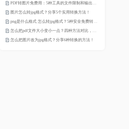
PDF转图片免费用：5种工具的文件限制和输出质量对比！
word转pd
图片怎么转jpg格式？分享5个实用转换方法！
png是什么格式 怎么转jpg格式？5种安全免费转换方法全解析！
pdf太大了
怎么把pdf文件大小变小一点？四种方法对比，一看就懂！
怎么把图片改为jpg格式？分享6种转换的方法！
pdf文件怎