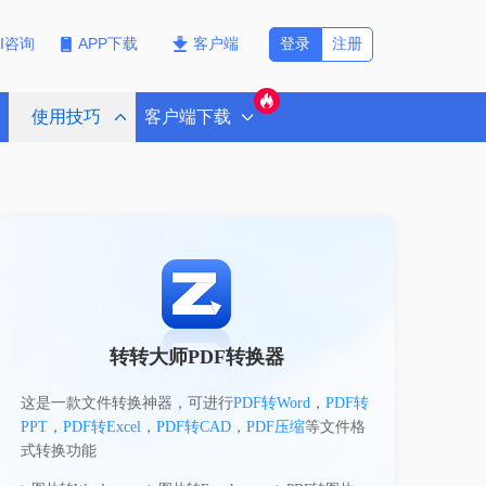
登录
注册
PI咨询
APP下载
客户端
使用技巧
客户端下载
转转大师PDF转换器
这是一款文件转换神器，可进行
PDF转Word
，
PDF转
PPT
，
PDF转Excel
，
PDF转CAD
，
PDF压缩
等文件格
式转换功能