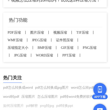
视频怎么压缩到10m以内？试试这2种压缩方法！
●
热门功能
PDF压缩
丨
图片压缩
丨
视频压缩
丨
TIF压缩
丨
WMF压缩
丨
JPEG压缩
丨
证件照压缩
丨
压缩指定大小
丨
BMP压缩
丨
GIF压缩
丨
PNG压缩
丨
JPG压缩
丨
WORD压缩
丨
PPT压缩
丨
热门关注
pdf怎么转换成word
pdf怎么转换成jpg图片
word怎么转pdf
word转pdf
压缩图片
怎么压缩图片
pdf转word免费的软件
如何压缩图片
pdf解密
png转jpg
pdf转换ppt