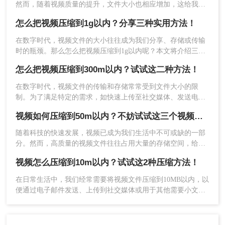
4、等待压缩完成。
然而，随着视频质量的提升，文件大小也相应增加，这给我们
的存储和分享带来了不小的挑战。
怎么把视频压缩到1g以内？分享三种实用方法！
在数字时代，视频文件的大小往往成为我们分享、存储或传输
时的瓶颈。那么怎么把视频压缩到1g以内呢？本文将介绍三种
实用的视频压缩方法，旨在帮助你轻松将视频文件压缩到1G以
怎么把视频压缩到300m以内？试试这二种方法！
内，同时尽量保持其质量。
在数字时代，视频文件的传输和存储常常受到文件大小的限
制。为了满足特定的需求，如快速上传至社交媒体、发送电子
邮件或在有限存储空间中保存，将视频压缩到300M以内显得尤
视频如何压缩到50m以内？不妨试试这三个视频压缩方法！
5、压缩完成，点击下载。
为重要。那么怎么把视频压缩到300m以内呢？本文将介绍两种
实用的视频压缩方法，旨在帮助你轻松达成这一目标。
随着科技的快速发展，视频已成为我们生活中不可或缺的一部
注意事项
分。然而，高质量的视频文件往往占用大量的存储空间，给传
输和分享带来诸多不便。本文将为您介绍三种视频如何压缩到
在压缩视频时，需要注意以下几点：
视频怎么压缩到10m以内？试试这2种压缩方法！
50m以内方法，帮助您轻松将视频文件压缩至50MB以内，实现
1、压缩过程中可能会损失一定的视频质量。因此，
高效存储和快速分享。
在日常生活中，我们经常需要将视频文件压缩到10MB以内，以
在压缩时需要根据实际需求权衡文件大小和质量之
便通过电子邮件发送、上传到社交媒体或用于其他需要小文件
间的关系。
大小的场景。那么视频怎么压缩到10m以内呢？以下是两种常
2、在选择压缩工具或软件时，要确保其来源可靠、
用的视频压缩方法，帮助您轻松实现这一目标。
无病毒或恶意软件，以保护计算机和数据的安全。