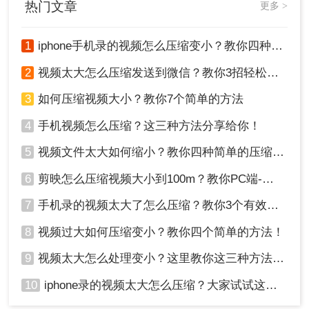
热门文章
更多 >
3、压缩后的视频文件应妥善保存和备份，以防意外
丢失或损坏。
1
iphone手机录的视频怎么压缩变小？教你四种压缩方法！
总结：
2
视频太大怎么压缩发送到微信？教你3招轻松搞定！
以上就是怎么把视频压缩到200mb以内的方法介绍
3
如何压缩视频大小？教你7个简单的方法
了，你可以轻松实现视频压缩的目标，并享受更便
捷的视频存储、传输和分享体验。
4
手机视频怎么压缩？这三种方法分享给你！
5
视频文件太大如何缩小？教你四种简单的压缩方法！
6
剪映怎么压缩视频大小到100m？教你PC端-移动端压缩方式！
7
手机录的视频太大了怎么压缩？教你3个有效压缩方法！
8
视频过大如何压缩变小？教你四个简单的方法！
9
视频太大怎么处理变小？这里教你这三种方法!！
10
iphone录的视频太大怎么压缩？大家试试这四种方法！