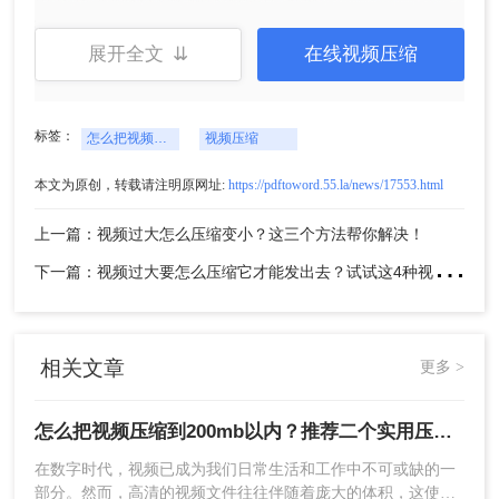
操作如下：
1、点击链接进入在线视频压缩界面：
展开全文 ⇊
在线视频压缩
https://pdftoword.55.la/videocompress/
标签：
怎么把视频压缩到200mb以内
视频压缩
本文为原创，转载请注明原网址:
https://pdftoword.55.la/news/17553.html
上一篇：视频过大怎么压缩变小？这三个方法帮你解决！
下
一篇：视频过大要怎么压缩它才能发出去？试试这4种视频压缩方法！
2、点击中间的“选择文件”，添加你要压缩的视频，
相关文章
更多 >
支持的视频格式有：mp4、wmv、avi、mov、flv、
m4v、mkv等。
怎么把视频压缩到200mb以内？推荐二个实用压缩方法！
​在数字时代，视频已成为我们日常生活和工作中不可或缺的一
部分。然而，高清的视频文件往往伴随着庞大的体积，这使得