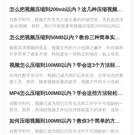
我们在存储、传输或分享时遇到诸多限制。那么怎么把视频压
怎么把视频压缩到200mb以内？这几种压缩视频方法了解一下！
缩到200mb以内呢？。本文将介绍几种有效的视频压缩方法，
帮助你轻松实现这一目标。
在数字时代，视频文件常常占据大量的存储空间，尤其是高清
或4K视频。有时，我们可能需要将视频压缩至200MB以内以便
于上传、分享或存储。那么怎么把视频压缩到200mb以内呢？
怎么把视频压缩到50MB以内？教你三种简单实用好方法！
以下提供了四种方法，帮助您轻松实现视频压缩。
3、上传视频后还可以根据自己的需求选择输出格
​随着高清视频的普及，视频文件的大小也随之飙升，给存储和
式，调整视频宽度、文件大小、视频比特率、视频
分享带来了诸多不便。特别是在一些特定的场合，如上传至某
帧率、音频比特率、音频采样率。设置完成后点击
些平台或发送邮件时，我们可能需要将视频压缩到50MB以内。
视频怎么压缩到100MB以内？学会这3个方法轻松压缩！
开始压缩。
那么怎么把视频压缩到50MB以内呢？接下来，我将为您介绍三
种简单而有效的视频压缩方法。
​在现代数字生活中，视频已成为我们记录生活、分享信息的重
要工具。然而，随着视频质量的提升，视频文件的大小也相应
增加，这给存储和传输带来了不小的挑战。为了将视频压缩到
MP4怎么压缩到100MB以内？学会这些方法轻松压缩！
100MB以内，我们可以采用多种方法，包括使用视频编辑软
件、压缩软件以及在线工具等。那么视频怎么压缩到100MB以
​在数字时代，视频已成为我们日常生活和工作中不可或缺的一
内呢？以下是一些具体的方法和步骤：
部分。然而，高清的视频文件往往伴随着庞大的体积，这给存
储和分享带来了诸多不便。因此，学会MP4怎么压缩到100MB
如何压缩视频到100MB以内？教你3个简单的方法！
以内变得尤为重要。本文将介绍几种常用的视频压缩方法，帮
助你轻松实现这一目标。
在数字时代，视频已成为我们日常生活中不可或缺的一部分。