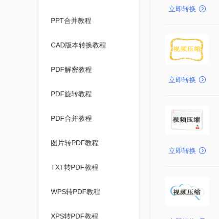
立即转换
PPT合并教程
CAD版本转换教程
PDF解密教程
立即转换
PDF旋转教程
PDF合并教程
图片转PDF教程
立即转换
TXT转PDF教程
WPS转PDF教程
XPS转PDF教程