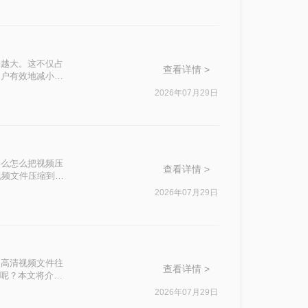
来越大。这不仅占
查看详情 >
用户有效地减小视
2026年07月29日
那么怎么把视频压
查看详情 >
视频文件压缩到
2026年07月29日
，高清视频文件往
查看详情 >
下呢？本文将介绍
2026年07月29日