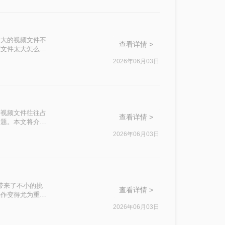
过大的视频文件不
查看详情 >
频文件太大怎么变
2026年06月03日
清视频文件往往占
查看详情 >
话题。本文将介绍
2026年06月03日
带来了不小的挑
查看详情 >
操作变得尤为重
2026年06月03日