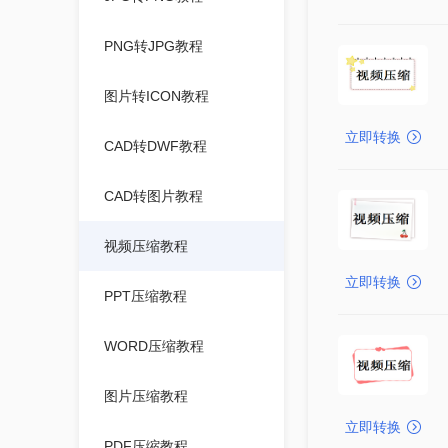
PNG转JPG教程
图片转ICON教程
立即转换
CAD转DWF教程
CAD转图片教程
视频压缩教程
立即转换
PPT压缩教程
WORD压缩教程
图片压缩教程
立即转换
PDF压缩教程