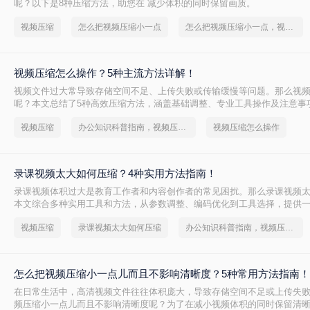
呢？以下是8种压缩方法，助您在 减少体积的同时保留画质。
视频压缩
怎么把视频压缩小一点
怎么把视频压缩小一点，视频压缩技术
视频压缩怎么操作？5种主流方法详解！
视频文件过大常导致存储空间不足、上传失败或传输缓慢等问题。那么视
呢？本文总结了5种高效压缩方法，涵盖基础调整、专业工具操作及注意事
减少文件体积的同时尽量保留画质。
视频压缩
办公知识科普指南，视频压缩的操作方法
视频压缩怎么操作
录课视频太大如何压缩？4种实用方法指南！
录课视频体积过大是教育工作者和内容创作者的常见困扰。那么录课视频
本文综合多种实用工具和方法，从参数调整、编码优化到工具选择，提供
案，帮助用户在保持画质的前提下高效压缩视频文件。
视频压缩
录课视频太大如何压缩
办公知识科普指南，视频压缩的操作方法
怎么把视频压缩小一点儿而且不影响清晰度？5种常用方法指南！
在日常生活中，高清视频文件往往体积庞大，导致存储空间不足或上传失
频压缩小一点儿而且不影响清晰度呢？为了在减小视频体积的同时保留清晰