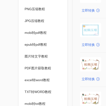
PNG压缩教程
立即转换
JPG压缩教程
mobi转pdf教程
epub转pdf教程
立即转换
图片转文字教程
PDF图片获取教程
立即转换
excel转word教程
TXT转WORD教程
mobi转txt教程