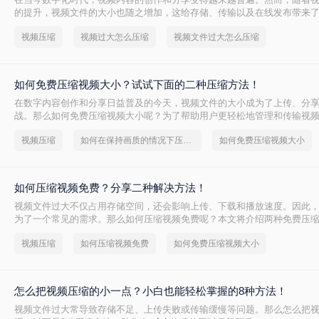
的提升，视频文件的大小也随之增加，这给存储、传输以及在线发布带来
过大怎么压缩呢？本文将介绍两种简单有效的方法来压缩大型视频文件。
视频压缩
视频过大怎么压缩
视频文件过大怎么压缩
如何免费压缩视频大小？试试下面的二种压缩方法！
在数字内容创作和分享日益普及的今天，视频文件的大小成为了上传、分
战。那么如何免费压缩视频大小呢？为了帮助用户更轻松地管理和传输视
种简单且免费的方法来压缩视频文件。
视频压缩
如何在保持画质的情况下压缩视频大小
如何免费压缩视频大小
如何压缩视频免费？分享二种解决方法！
视频文件过大不仅占用存储空间，还会影响上传、下载和播放速度。因此
为了一个常见的需求。那么如何压缩视频免费呢？本文将介绍两种免费压
助读者轻松解决视频文件过大的问题。
视频压缩
如何压缩视频免费
如何免费压缩视频大小
怎么把视频压缩的小一点？小白也能轻松掌握的8种方法！
视频文件过大常导致存储不足、上传失败或传输缓慢等问题。那么怎么把