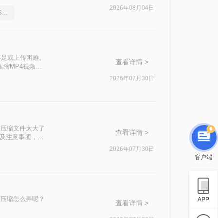
2026年08月04日
如何把视频压缩变小又不影响清晰度
不足或上传困难。
查看详情 >
缩MP4视频的
2026年07月30日
频压缩文件太大了
查看详情 >
作及注意事项，帮
2026年07月30日
客户端
频压缩怎么弄呢？
APP
查看详情 >