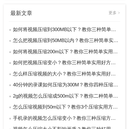
较高的比特率会导致更大的文件大小，而较低的比
特率会导致更低的视频质量。你可以尝试降低比特
最新文章
更多 >
率来减小视频的尺寸，但要注意避免过度压缩导致
画质下降。
3、视频编码：选择适当的视频编码格式也是减小视
如何将视频压缩到300MB以下？教你三种简单实用好方法！
●
频尺寸的关键。常见的视频编码格式包括H.264、
怎么把视频压缩到50MB以内？教你三种简单实用好方法！
●
H.265和MPEG-4等。不同的编码格式有不同的压缩
效率，你可以根据实际需求选择合适的编码格式。
如何将视频压缩200m以下？教你三种简单实用好方法！
●
总结：
如何把视频压缩变小？教你三种简单实用好方法！
●
怎么样压缩视频的大小？教你三种简单实用好方法！
以上就是如何将视频压缩到300MB以下的方法介绍
●
了，通过使用视频编辑软件、在线视频压缩工具或
40分钟的录课如何压缩为300M？教你四种压缩方法！
●
者手动调整视频参数，你可以轻松将视频压缩到
300MB以下，以便更方便地共享和传输。选择适合
2g的视频怎么压缩成500m以下？教你二种简单实用好方法！
●
自己的方法，并根据实际需求进行调整，你将能够
怎么压缩视频到50m以下？教你3个压缩实用方法！
●
轻松处理大型视频文件。
手机录的视频怎么压缩变小？教你三种压缩方法！
●