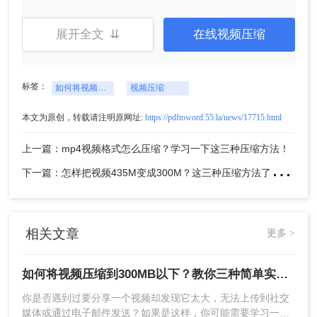
展开全文 ⇊
在线视频压缩
标签：
如何将视频压缩到300MB以下
视频压缩
本文为原创，转载请注明原网址:
https://pdftoword.55.la/news/17715.html
上一篇：mp4视频格式怎么压缩？学习一下这三种压缩方法！
下
一篇：怎样把视频435M变成300M？这三种压缩方法了解一下！
方法二：使用在线视频压缩工具
相关文章
更多 >
如果你不想下载和安装视频编辑软件，或者希望一
个更简单的方法来压缩视频，你可以尝试使用在线
视频压缩工具。下面以转转大师在线视频压缩工具
如何将视频压缩到300MB以下？教你三种简单实用好方法！
操作为例。
你是否遇到过要分享一个视频却发现它太大，无法上传到社交
操作如下：
媒体或通过电子邮件发送？如果是这样，你可能需要学习一些