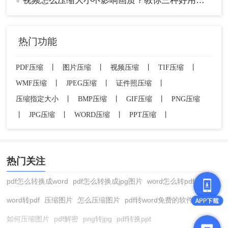
视频怎么压缩大小不影响画质？教你三种好用压缩方法！
●
热门功能
PDF压缩
丨
图片压缩
丨
视频压缩
丨
TIF压缩
丨
WMF压缩
丨
JPEG压缩
丨
证件照压缩
丨
压缩指定大小
丨
BMP压缩
丨
GIF压缩
丨
PNG压缩
丨
JPG压缩
丨
WORD压缩
丨
PPT压缩
丨
热门关注
pdf怎么转换成word
pdf怎么转换成jpg图片
word怎么转pdf
word转pdf
压缩图片
怎么压缩图片
pdf转word免费的软件
如何压缩图片
pdf解密
png转jpg
pdf转换ppt