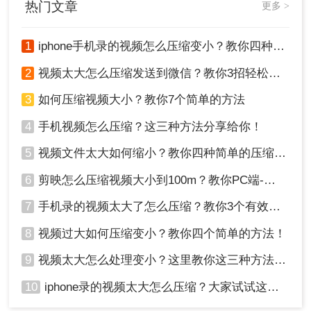
热门文章
更多 >
1
iphone手机录的视频怎么压缩变小？教你四种压缩方法！
2
视频太大怎么压缩发送到微信？教你3招轻松搞定！
3
如何压缩视频大小？教你7个简单的方法
4
手机视频怎么压缩？这三种方法分享给你！
5、压缩完成，点击下载。
5
视频文件太大如何缩小？教你四种简单的压缩方法！
方法三：调整视频参数手动压缩
6
剪映怎么压缩视频大小到100m？教你PC端-移动端压缩方式！
如果你想更深入地控制视频的压缩过程，你可以尝
7
手机录的视频太大了怎么压缩？教你3个有效压缩方法！
试手动调整视频参数。
操作如下：
8
视频过大如何压缩变小？教你四个简单的方法！
1、视频分辨率：降低视频分辨率可以显著减小视频
9
视频太大怎么处理变小？这里教你这三种方法!！
文件的大小。常见的分辨率有1080p、720p和480p
等，你可以根据需要选择适当的分辨率。
10
iphone录的视频太大怎么压缩？大家试试这四种方法！
2、视频比特率：比特率是指视频中每秒的数据量。