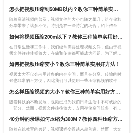
1、在线压缩视频：
方法来将视频压缩到更小的尺寸，以便更方便地共享和传输。
怎么把视频压缩到50MB以内？教你三种简单实用好方法！
https://pdftoword.55.la/videocompress/
那么如何将视频压缩到300MB以下呢？在本文中，我们将分享
一些简单而有效的方法来帮助你将视频压缩到300MB以下。
​随着高清视频的普及，视频文件的大小也随之飙升，给存储和
分享带来了诸多不便。特别是在一些特定的场合，如上传至某
些平台或发送邮件时，我们可能需要将视频压缩到50MB以内。
如何将视频压缩200m以下？教你三种简单实用好方法！
那么怎么把视频压缩到50MB以内呢？接下来，我将为您介绍三
种简单而有效的视频压缩方法。
在日常生活和工作中，我们经常需要处理视频文件，但由于视
频文件往往体积较大，存储和传输都可能成为问题。为了解决
这个问题，我们可以通过压缩视频文件来减小其体积。那么如
如何把视频压缩变小？教你三种简单实用好方法！
何将视频压缩200m以下呢？本文将介绍几种方法，帮助您轻松
将视频压缩至200M以下。
视频太大不仅会占用过多的内存空间，而且在分享、传输的时
2、点击中间的“选择文件”，添加你要压缩的视频，
候也非常的不方便，因此我们可以使用一些压缩视频的软件对
其进行压缩，在减小视频大小的同时，也能够为我们的使用带
支持的视频格式有：mp4、wmv、avi、mov、flv、
怎么样压缩视频的大小？教你三种简单实用好方法！
来诸多的便捷，那么你们知道如何把视频压缩变小吗？下面给
m4v、mkv等。
大家分享三个不错的视频压缩方法，一起来了解下吧！
随着科技的不断发展，视频已成为我们日常生活中不可或缺的
一部分。然而，视频文件往往较大，占用存储空间较多，有时
为了更方便地分享或传输，我们需要对视频进行压缩。那么怎
40分钟的录课如何压缩为300M？教你四种压缩方法！
么样压缩视频的大小呢？下面，我将为您介绍三种实用的视频
压缩方法。
随着在线教育的兴起，视频课程变得越来越普遍。然而，大文