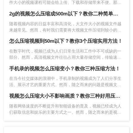
件大小的视频课程可能会给上传、下载和存储带来不便。那么
40分钟的录课如何压缩为300M呢？本文将介绍三大策略，帮助
2g的视频怎么压缩成500m以下？教你二种简单实用好方法！
您将40分钟的录课压缩至300MB。
随着视频内容的日益丰富和高清化，大文件大小的视频文件越
来越常见。然而，有时我们需要将大视频文件压缩到较小的尺
3、上传视频后还可以根据自己的需求选择输出格
寸，以适应特定的存储或传输需求。那么2g的视频怎么压缩成
式，调整视频宽度、文件大小、视频比特率、视频
怎么压缩视频到50m以下？教你3个压缩实用方法！
500m以下呢？本文将介绍两大策略，帮助您将2GB的视频压缩
帧率、音频比特率、音频采样率。设置完成后点击
至500MB以下。
在数字时代，视频已成为人们日常生活和工作中不可或缺的一
开始压缩。
部分。然而，高清视频文件往往占用大量存储空间，传输速度
也相对较慢。那么怎么压缩视频到50m以下呢？本文将介绍三
手机录的视频怎么压缩变小？教你三种压缩方法！
种高效且实用的视频压缩方法。
在当今社交媒体的浪潮中，手机录制的视频成为了人们分享生
活、展示才艺的重要方式。然而，随之而来的问题是视频文件
的体积过大，给我们的存储和传输带来了不便。所以，如何对
视频怎么压缩大小不影响画质？教你三种好用压缩方法！
手机录的视频进行压缩处理，使其文件大小变小成为了很多人
关注的焦点。下面我们将为您介绍手机录的视频怎么压缩变小
随着网络速度的不断提升和智能设备的普及，视频已经成为人
的方法，让您的视频更加轻巧便利。
们获取信息和娱乐的主要方式之一。然而，随之而来的是视频
文件的大小越来越大，不仅占用存储空间，而且传输和分享也
4、等待压缩完成。
因此变得更加困难。那么视频怎么压缩大小不影响画质呢？本
文将为你揭秘视频压缩的技巧和方法，帮助你解决这个问题。