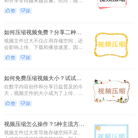
和分享变得越来越普遍。然而，随着
视频分辨率和质量的提升，视频文件
赞
踩
的大小也随之增加，这给存储、传输
以及在线发布带来了挑战。那么视频
过大怎么压缩呢？本文将介绍两种简
如何压缩视频免费？分享二种解决方法！
单有效的方法来压缩大型视频文件。
视频文件过大不仅占用存储空间，还
会影响上传、下载和播放速度。因
此，压缩视频文件成为了一个常见的
赞
踩
需求。那么如何压缩视频免费呢？本
文将介绍两种免费压缩视频的方法，
帮助读者轻松解决视频文件过大的问
如何免费压缩视频大小？试试下面的二种压缩方法！
题。
在数字内容创作和分享日益普及的今
天，视频文件的大小成为了上传、分
享和存储的一大挑战。那么如何免费
赞
踩
压缩视频大小呢？为了帮助用户更轻
松地管理和传输视频，本文将介绍两
种简单且免费的方法来压缩视频文
视频压缩怎么操作？5种主流方法详解！
件。
视频文件过大常导致存储空间不足、