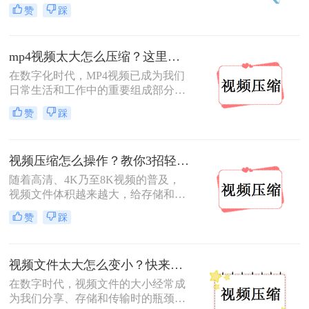
而，高清视频文件往往占用大量存储
赞
踩
空间，给传输和存储带来不便。为了
解决视频大小怎么压缩小问题，本文
将介绍三种有效的视频压缩方法。
mp4视频太大怎么压缩？这里有四个压缩方法
在数字化时代，MP4视频已成为我们
日常生活和工作中的重要组成部分。
然而，高清MP4视频文件往往占用大
赞
踩
量存储空间，传输速度也相对较慢。
因此，mp4视频太大怎么压缩成为了
一个广泛关注的问题。本文将介绍四
视频压缩怎么操作？教你3招轻松压缩！
种实用的MP4视频压缩方法。
随着高清、4K乃至8K视频的普及，
视频文件体积越来越大，给存储和传
输带来了不小的挑战。为了更有效地
赞
踩
管理和分享这些大尺寸的视频文件，
掌握视频压缩怎么操作变得尤为重
要。本文将介绍三种常见的视频压缩
视频文件太大怎么变小？快来试试这3个压缩方法！
方法，帮助您轻松应对这一问题。
在数字时代，视频文件的大小经常成
为我们分享、存储和传输时的瓶颈。