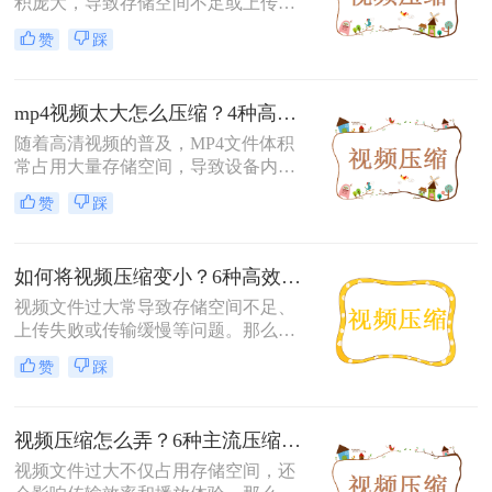
积庞大，导致存储空间不足或上传失
败。那么怎么把视频压缩小一点儿而
赞
踩
且不影响清晰度呢？为了在减小视频
体积的同时保留清晰度，以下是5种
常用方法，帮助您高效压缩视频并保
mp4视频太大怎么压缩？4种高效压缩方法详解！
持画质。
随着高清视频的普及，MP4文件体积
常占用大量存储空间，导致设备内存
不足或上传困难。那么mp4视频太大
赞
踩
怎么压缩呢？本文将结合最新工具和
技巧，提供4种高效压缩MP4视频的
方法，帮助用户快速释放空间。
如何将视频压缩变小？6种高效压缩方法详解！
视频文件过大常导致存储空间不足、
上传失败或传输缓慢等问题。那么如
何将视频压缩变小呢？本文总结了 6
赞
踩
种高效压缩方法，涵盖基础调整、专
业工具操作及注意事项，帮助用户在
减少文件体积的同时尽量保留画质。
视频压缩怎么弄？6种主流压缩方法解析！
视频文件过大不仅占用存储空间，还