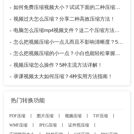
如何免费压缩视频大小？试试下面的二种压缩方法！
●
视频过大怎么压缩？分享二种高效压缩方法！
●
电脑怎么压缩mp4视频文件？这二个压缩方法推荐给你！
●
怎么把视频压缩小一点儿而且不影响清晰度？5种常用方法指南！
●
怎么把视频压缩的小一点？小白也能轻松掌握的8种方法！
●
视频压缩怎么操作？5种主流方法详解！
●
录课视频太大如何压缩？4种实用方法指南！
●
热门转换功能
PDF压缩
丨
图片压缩
丨
视频压缩
丨
TIF压缩
丨
WMF压缩
丨
JPEG压缩
丨
证件照压缩
丨