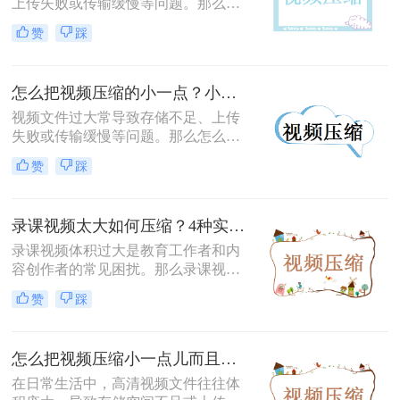
上传失败或传输缓慢等问题。那么视
频压缩怎么操作呢？本文总结了5种
赞
踩
高效压缩方法，涵盖基础调整、专业
工具操作及注意事项，帮助用户在 减
少文件体积的同时尽量保留画质。
怎么把视频压缩的小一点？小白也能轻松掌握的8种方法！
视频文件过大常导致存储不足、上传
失败或传输缓慢等问题。那么怎么把
视频压缩的小一点呢？以下是8种压
赞
踩
缩方法，助您在 减少体积的同时保留
画质。
录课视频太大如何压缩？4种实用方法指南！
录课视频体积过大是教育工作者和内
容创作者的常见困扰。那么录课视频
太大如何压缩呢？本文综合多种实用
赞
踩
工具和方法，从参数调整、编码优化
到工具选择，提供一套完整的解决方
案，帮助用户在保持画质的前提下高
怎么把视频压缩小一点儿而且不影响清晰度？5种常用方法指南！
效压缩视频文件。
在日常生活中，高清视频文件往往体