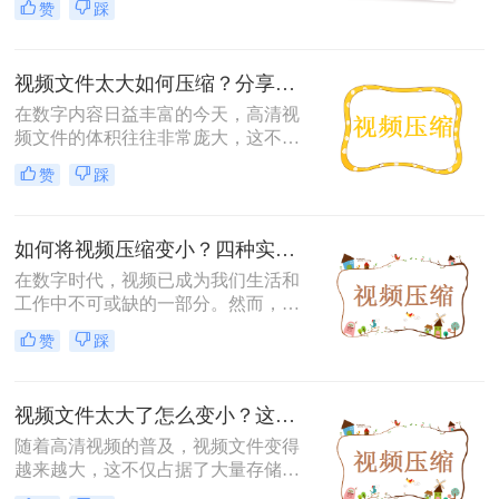
赞
踩
意事项。
传输速度。为了解决视频压缩文件太
大了怎么缩小问题，本文将介绍两种
有效的视频压缩方法，帮助你将过大
视频文件太大如何压缩？分享两种高效方法详解！
的视频文件缩小到合适的体积。
在数字内容日益丰富的今天，高清视
频文件的体积往往非常庞大，这不仅
占用了大量的存储空间，也给传输带
赞
踩
来了诸多不便。为了帮助您解决视频
文件太大如何压缩问题，本文将介绍
两种有效的方法来压缩视频文件，使
如何将视频压缩变小？四种实用方法指南分享！
它们更易于管理和分享。
在数字时代，视频已成为我们生活和
工作中不可或缺的一部分。然而，高
清视频文件往往体积庞大，不仅占用
赞
踩
大量存储空间，还可能在传输过程中
造成诸多不便。那么如何将视频压缩
变小呢？本文将详细介绍几种常用的
视频文件太大了怎么变小？这些方法帮你轻松变小！
视频压缩方法，帮助您轻松将视频文
件变小。
随着高清视频的普及，视频文件变得
越来越大，这不仅占据了大量存储空
间，也影响了视频的传输效率。幸运