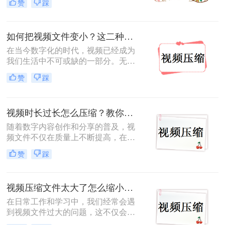
赞
踩
效率。那么视频文件太大怎么压缩
呢？为了帮助您有效管理视频文件大
小，本文将介绍三种不同的压缩方
如何把视频文件变小？这二种方法帮你压缩大小！
法。
在当今数字化的时代，视频已经成为
我们生活中不可或缺的一部分。无论
是用于个人娱乐还是商业用途，高质
赞
踩
量的视频文件都为我们带来了丰富的
视觉体验。然而，随着视频分辨率和
质量的不断提高，文件体积也随之增
视频时长过长怎么压缩？教你二种常用压缩方法！
大，这不仅占据了大量存储空间，还
在上传、分享和传输时带来了诸多不
随着数字内容创作和分享的普及，视
便。为了帮助您有效地减小视频文件
频文件不仅在质量上不断提高，在时
的大小，那么如何把视频文件变小
长上也变得越来越长。然而，较长的
赞
踩
呢？本文将介绍两种实用的方法。
视频文件往往占用大量的存储空间，
并且在网络上传输时也可能遇到限制
或延迟。因此，掌握视频时长过长怎
视频压缩文件太大了怎么缩小？两招教你轻松缩小！
么压缩，既能节省存储空间又能保证
视频质量，成为了一项重要的技能。
在日常工作和学习中，我们经常会遇
本文将介绍两种实用且高效的视频压
到视频文件过大的问题，这不仅会占
缩方法，并详细说明其操作步骤及注
用大量的存储空间，还会影响视频的