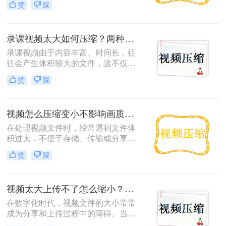
赞
踩
体、发送电子邮件或在有限存储空间
中保存，将视频压缩到300M以内显得
尤为重要。那么怎么把视频压缩到
录课视频太大如何压缩？两种压缩方法帮你解决！
300m以内呢？本文将介绍两种实用的
视频压缩方法，旨在帮助你轻松达成
录课视频由于内容丰富、时间长，往
这一目标。
往会产生体积较大的文件，这不仅占
用大量存储空间，还可能影响上传、
赞
踩
分享和播放的便捷性。那么录课视频
太大如何压缩呢？本文将介绍两种有
效的视频压缩方法，帮助你轻松解决
视频怎么压缩变小不影响画质？教你二种高效压缩方法！
视频过大的问题。
在处理视频文件时，经常遇到文件体
积过大，不便于存储、传输或分享的
问题。然而，简单地压缩视频可能会
赞
踩
牺牲画质。那么视频怎么压缩变小不
影响画质呢？本文将介绍二种既简单
又高效的解决方案，帮助您在不牺牲
视频太大上传不了怎么缩小？教你三种缩小视频文件大小的方法！
画质的前提下有效减小视频文件大
小。
在数字化时代，视频文件的大小常常
成为分享和上传过程中的障碍。当视
频文件过大导致无法上传时，有效的