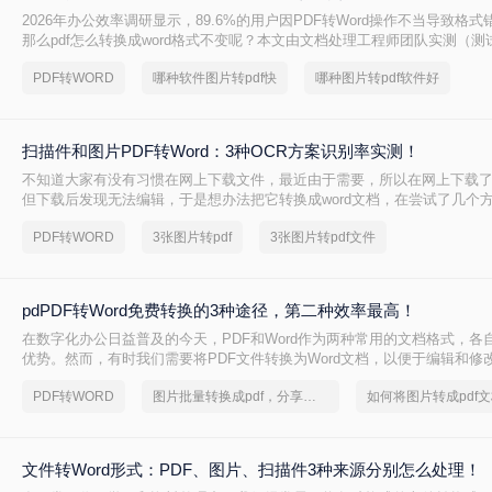
2026年办公效率调研显示，89.6%的用户因PDF转Word操作不当导致格式
那么pdf怎么转换成word格式不变呢？本文由文档处理工程师团队实测（测试环
Microsoft Word 2025 / LibreOffice 7.6 / Adobe Acrobat Pro 2025
PDF转WORD
哪种软件图片转pdf快
哪种图片转pdf软件好
严格遵循《电子文档转换技术规范V3.0》，拆解4种零风险转换路径，附
+格式修复方案，助你1分钟生成可编辑Word！
扫描件和图片PDF转Word：3种OCR方案识别率实测！
不知道大家有没有习惯在网上下载文件，最近由于需要，所以在网上下载了一
但下载后发现无法编辑，于是想办法把它转换成word文档，在尝试了几个
个还不错的，在这里分享给大家。如果你也需要pdf转换成word文档，那
PDF转WORD
3张图片转pdf
3张图片转pdf文件
吧。下面讲讲pdf图片怎么转换成word图片文档的方法。
pdPDF转Word免费转换的3种途径，第二种效率最高！
在数字化办公日益普及的今天，PDF和Word作为两种常用的文档格式，各
优势。然而，有时我们需要将PDF文件转换为Word文档，以便于编辑和修改
何免费转换成Word呢？本文将为大家介绍几种免费将PDF转换成Word的
PDF转WORD
图片批量转换成pdf，分享一种简单的方法
松实现文档格式的转换。
文件转Word形式：PDF、图片、扫描件3种来源分别怎么处理！