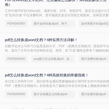
南）
工作中将PDF转为Word后，满屏方框、问号、奇怪符号，甚至无法选中文
些"乱码灾难"不仅浪费时间，更可能因反复尝试导致文档损坏。别再盲目重
Word后文字乱码、无法编辑怎么解决呢？本文直击痛点，提供可立即执行
PDF转WORD
图片如何转换成pdf，终于找到解决方法了
您10分钟内恢复可编辑文档！
pdf怎么转换成word文档？4种实用方法详解！
在数字化办公与学习日益普及的今天，PDF（便携式文档格式）因其跨平
性，成为了文件分发与存档的首选。然而，其“只读”属性也带来了编辑的难
修改合同条款、提取报告中的数据、或重用文献中的段落时，将PDF转换为可
PDF转WORD
png图片怎么转换成pdf，实用方法不要错过
文档就成为了一项高频且关键的需求。市场上的转换工具琳琅满目，但效
pdf怎么转换成word文档？4种高效转换的终极指南！
在日常工作和学习中，我们经常会遇到需要编辑或引用PDF文件中内容的
PDF（便携式文档格式）的初衷是为了确保文件在任何设备上都能保持格
编辑，这给直接修改内容带来了巨大不便。因此，将PDF转换为可编辑的Wo
PDF转WORD
图片在电脑怎么转换成pdf，简单高效的转换方法
项高频且关键的需求。面对网络上琳琅满目的转换工具，如何选择一款高
工具至关重要。那么pdf怎么转换成word文档呢？本文将为您系统梳理几
PDF转Word方法，深入剖析其优缺点与操作细节，助您轻松应对各类转换