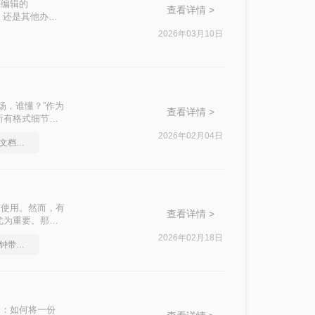
可编辑的
查看详情 >
片，还是其他办公
怎么把文件转成
2026年03月10日
用工具，并提供操
场，谁懂？”作为
查看详情 >
所有格式细节全
2026年02月04日
图片格式如何转成pdf文档？简单易学的方法
泛使用。然而，有
查看详情 >
尤为重要。那么
帮助用户轻松实现
2026年02月18日
图片转换成pdf，一分钟带你了解
题：如何将一份