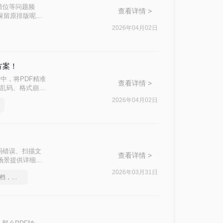
错位等问题频
查看详情 >
么保留原排版呢？
注每种方案的适用
2026年04月02日
方案！
中，将PDF精准
查看详情 >
字乱码、格式崩
企业核心数据泄
2026年04月02日
码错误、扫描文
查看详情 >
同场景提供详细的
2026年03月31日
如何将图片转成pdf文档，终于找到解决方法了