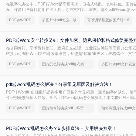
在数字化办公中，PDF转Word是高频需求，但格式错乱、表格错位、图片
发。许多用户盲目使用在线工具，导致文档返工重做。那么pdf转word怎
本文基于Windows 10/11系统实测，系统梳理5种安全有效方法，明确标
PDF转WORD
多图片转pdf怎么排版
可以调节排版的图片转pdf
边界与关键细节，助您高效保留原排版，让文档转换不再是痛点！
PDF转Word安全转换5法：文件加密、隐私保护和格式修复完整
在合同修订、学术资料整理、政府公文处理、企业报告编辑等高频办公场景
转换为可编辑Word文档是效率刚需，却也是“翻车”重灾区：表格错位、文
坏、敏感信息泄露……2025年国家网信办通报多起因在线转换工具导致的
PDF转WORD
图片怎么转换成pdf格式,给你整理了一份方案
多图片转pdf文件安全
露事件！
pdf转word乱码怎么解决？分享常见原因及解决方法！
PDF转Word时出现乱码是许多用户面临的常见问题，通常由字体缺失、编
件识别失败等原因导致。那么pdf转word乱码怎么解决呢？本文将针对不
解决方案，帮助用户高效解决乱码问题。
PDF转WORD
图片如何转换成pdf，终于找到解决方法了
PDF转Word乱码怎么办？6 步排查法 + 实用解决方案！