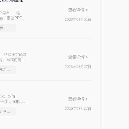
查看详情 >
字编辑……这
转！那么PDF转
2026年04月01日
的修复方案，助
如何将图片转成pdf文档，终于找到解决方法了
台、格式固定的特
查看详情 >
题。当我们需要
编辑的Word
2026年03月27日
图片免费转换成pdf，实用的方法来了
果参差不齐。
情况。然而，
查看详情 >
式一致，而非用于
rd文档成为一
2026年03月27日
图片批量转换成pdf，分享一种简单的方法
效、安全、精准的
种主流且有效的
挑战。