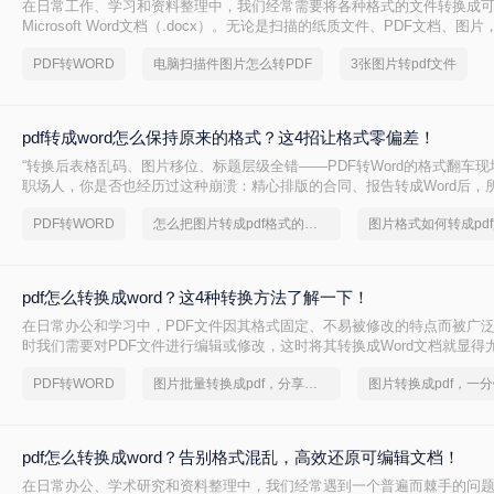
在日常工作、学习和资料整理中，我们经常需要将各种格式的文件转换成
Microsoft Word文档（.docx）。无论是扫描的纸质文件、PDF文档、图
格式，转换成Word格式可以方便我们编辑、修改、引用和统一格式。那么
PDF转WORD
电脑扫描件图片怎么转PDF
3张图片转pdf文件
word形式呢？本文将介绍几种最常用的转换方法，分析其优缺点，推荐实
作步骤和关键注意事项。
pdf转成word怎么保持原来的格式？这4招让格式零偏差！
“转换后表格乱码、图片移位、标题层级全错——PDF转Word的格式翻车现
职场人，你是否也经历过这种崩溃：精心排版的合同、报告转成Word后，
乱成一锅粥？其实，只要选对方法，PDF转Word完全能实现“像素级还原”
PDF转WORD
怎么把图片转成pdf格式的文件
pdf怎么转换成word？这4种转换方法了解一下！
在日常办公和学习中，PDF文件因其格式固定、不易被修改的特点而被广
时我们需要对PDF文件进行编辑或修改，这时将其转换成Word文档就显得
pdf怎么转换成word呢？本文将介绍四种将PDF转换成Word的实用方法，
PDF转WORD
图片批量转换成pdf，分享一种简单的方法
PDF到Word的转换。
pdf怎么转换成word？告别格式混乱，高效还原可编辑文档！
在日常办公、学术研究和资料整理中，我们经常遇到一个普遍而棘手的问