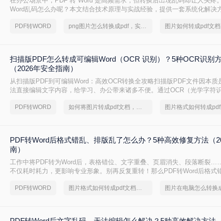
在办公场景中，PDF 转 Word 是高频需求，但转换后出现乱码却让人头疼
Word乱码怎么办呢？本文结合技术原理与实战经验，提供一套系统化解决
修复乱码问题。
PDF转WORD
png图片怎么转换成pdf，实用方法不要错过
扫描版PDF怎么转成可编辑Word（OCR 识别）？5种OCR识别
（2026年安全指南）
从扫描版PDF到可编辑Word：高效OCR转换全攻略扫描版PDF文件因本
法直接编辑文字内容，给学习、办公带来诸多不便。通过OCR（光学字符
转换为可编辑的Word文档，已成为文档处理中的常见需求。本文将系统介
PDF转WORD
如何将图片转成pdf文档，分享一种简单的方法
的转换方法，助您轻松释放文档价值。一、理解扫描版PDF与OCR转换扫描
扫描仪或手机拍照将纸质文件数字化生成的，其内容以图片形式存储
PDF转Word后格式错乱、排版乱了怎么办？5种高效修复方法（2
南）
工作中将PDF转为Word后，表格错位、文字重叠、页眉消失、段落断裂……
不仅耗时耗力，更影响专业形象。别再反复重转！那么PDF转Word后格式
怎么办呢？本文直击痛点，提供可立即执行的修复方案，助您10分钟内恢
PDF转WORD
图片格式如何转成pdf文档？简单高效的恢复方法
PDF转Word后文字乱码、无法编辑怎么解决？5种高效解决方法（