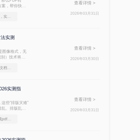
。那么PDF转
查看详情 >
方案，帮你快速
2026年03月31日
图片如何转成pdf文档，实用方法不要错过
方法实测
查看详情 >
质是图像格式，无
识别）技术将其
2026年03月30日
绍几种高效可靠
图片格式如何转成pdf文档？图文恢复指南
版PDF是通过
026实测指
查看详情 >
这些“排版灾难”
错乱、排版乱了
2026年03月31日
复清爽排版！
图片在电脑怎么转换成pdf，简单高效的转换方法
2026实测指