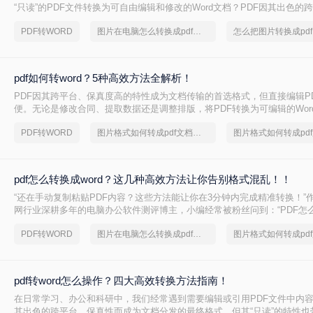
“只读”的PDF文件转换为可自由编辑和修改的Word文档？PDF因其出色的
为文件分发的首选格式，但其固定布局的特性也使得直接编辑变得困难。
PDF转WORD
图片在电脑怎么转换成pdf，简单高效的转换方法
pdf如何转word？5种高效方法全解析！
PDF因其跨平台、保真度高的特性成为文档传输的首选格式，但直接编辑P
便。无论是修改合同、提取数据还是调整排版，将PDF转换为可编辑的Wor
需。那么pdf如何转word呢？本文将提供在线工具、专业软件、免费方案、
PDF转WORD
图片格式如何转成pdf文档？方法详细解析
端操作等5类解决方案，覆盖不同场景下的转换需求。
pdf怎么转换成word？这几种高效方法让你告别格式混乱！！
“还在手动复制粘贴PDF内容？这些方法能让你在3分钟内完成精准转换！”作
网行业深耕多年的电脑办公软件测评博主，小编经常被粉丝问到：“PDF怎么
不丢格式？”尤其在职场和自媒体场景中，PDF转Word的需求无处不在—
PDF转WORD
图片在电脑怎么转换成pdf，简单高效的转换方法
到报告数据提取，但许多人因操作繁琐、结果不准而头疼。
pdf转word怎么操作？四大高效转换方法指南！
在日常学习、办公和科研中，我们经常遇到需要编辑或引用PDF文件中内容
其出色的跨平台、保真性而成为文档分发的最终格式，但其“只读”的特性也