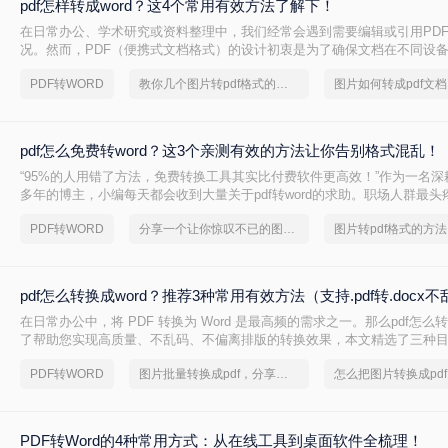
pdf怎样转成word？这4个常用有效方法了解下！
在日常办公、学术研究或资料整理中，我们经常会遇到需要编辑或引用PD
况。然而，PDF（便携式文档格式）的设计初衷是为了确保文档在不同设
致，其本身并非一个易于编辑的格式。这就催生了一个普遍且迫切的需求：
PDF转WORD
教你几个图片转pdf格式的方法
编辑的Word文档。面对网络上琳琅满目的转换工具，如何选择一款高效、
具成为了关键。
pdf怎么免费转word？这3个亲测有效的方法让你告别格式混乱！
“95%的人用错了方法，免费转换工具其实比付费软件更高效！”作为一名
多年的博主，小编每天都会收到大量关于pdf转word的求助。职场人群最
换后格式错乱、文字错位，或是需要反复调整排版浪费数小时。
PDF转WORD
分享一个让你惊叹不已的图片转pdf方法
图片转pdf格式的方法
pdf怎么转换成word？推荐3种常用有效方法（支持.pdf转.docx
在日常办公中，将 PDF 转换为 Word 是最高频的需求之一。那么pdf怎么转
了帮助您实现高质量、不乱码、不偏离排版的转换效果，本文精选了三种
方法。这些方法不仅能保留原始文档的 .pdf 格式精髓，更能完美生成可编辑的 
PDF转WORD
图片批量转换成pdf，分享一种简单的方法
档，且完全避开了捆绑严重的传统软件。
PDF转Word的4种常用方式：从在线工具到桌面软件全梳理！