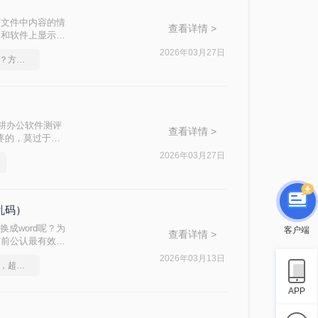
F文件中内容的情
查看详情 >
备和软件上显示一
将PDF转换为可
2026年03月27日
图片如何转成pdf文档？方法详解
安全且精准的工
深耕办公软件测评
查看详情 >
头疼的，莫过于转
2026年03月27日
不乱码）
换成word呢？为
客户端
查看详情 >
目前公认最有效的
.docx 文
2026年03月13日
怎么把图片转换成pdf，超高效图文教程推荐
APP