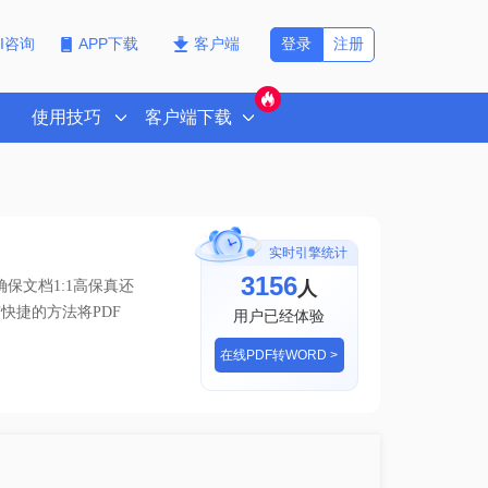
登录
注册
PI咨询
APP下载
客户端
使用技巧
客户端下载
实时引擎统计
3156
人
保文档1:1高保真还
快捷的方法将PDF
用户已经体验
在线PDF转WORD >