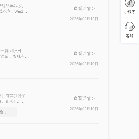
错乱/内容丢失！
查看详情 >
境：Win11 +
小程序
 / 专业在线转换平台），
2026年03月13日
扫描件处理技巧
客服
篇pdf文件，
查看详情 >
方法后，发现有一
么就一起来了解下
2026年03月10日
自拥有其独特的
查看详情 >
。那么PDF如
方法，帮助大家轻
2026年03月10日
如何将图片转成pdf文档，分享一种简单的方法