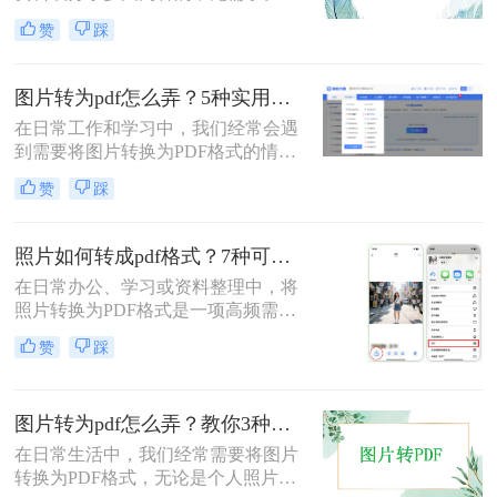
么图片怎么转pdf呢？本文系统梳理5
赞
踩
类主流方法，助你快速实现图片转
PDF。
图片转为pdf怎么弄？5种实用转换方法详解！
在日常工作和学习中，我们经常会遇
到需要将图片转换为PDF格式的情
况。无论是整理证件照片、制作电子
赞
踩
相册，还是将扫描的文档统一格式，
图片转为pdf怎么弄成为了很多人需要
掌握的基本技能。PDF格式具有跨平
照片如何转成pdf格式？7种可靠方法详解！
台兼容性好、文件体积相对较小、易
在日常办公、学习或资料整理中，将
于分享等优点，因此成为文档处理的
照片转换为PDF格式是一项高频需
首选格式。本文将详细介绍5种实用
求。无论是扫描的合同、手写笔记，
的图片转PDF方法，帮助您快速解决
赞
踩
还是拍摄的证件、课件，统一的PDF
转换需求。
格式能确保排版稳定、便于分发和存
档。但面对五花八门的工具，如何选
图片转为pdf怎么弄？教你3种常用转换方法！
择高效、安全且无需付费的方法？本
文将基于实际使用经验，为您梳理7
在日常生活中，我们经常需要将图片
种照片如何转成PDF格式的实用方
转换为PDF格式，无论是个人照片管
案，涵盖手机、电脑、在线及自动化