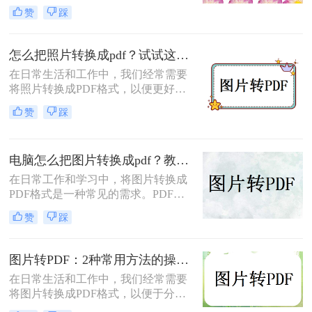
印。那么图片如何转化为pdf格式呢？
赞
踩
本文将介绍三种将图片转化为PDF格
式的常用方法，每种方法都有其特点
和适用场景，您可以根据自己的需求
怎么把照片转换成pdf？试试这三个转换方法！
选择最合适的方式。
在日常生活和工作中，我们经常需要
将照片转换成PDF格式，以便更好地
进行分享、存储或打印。那么怎么把
赞
踩
照片转换成pdf呢？本文将介绍三种将
照片转换成PDF的实用方法，帮助你
轻松完成照片到PDF的转换。
电脑怎么把图片转换成pdf？教你4种简单的方法！
在日常工作和学习中，将图片转换成
PDF格式是一种常见的需求。PDF格
式具有支持矢量图形、打印格式不走
赞
踩
样、兼容性高、体积小以及支持批注
等特点，使得它成为许多场合的首选
格式。那么电脑怎么把图片转换成pdf
图片转PDF：2种常用方法的操作步骤和格式保留设置！
呢？本文将介绍四种常见的图片转
在日常生活和工作中，我们经常需要
PDF的方法。
将图片转换成PDF格式，以便于分
享、打印或存档。那么如何把图片转