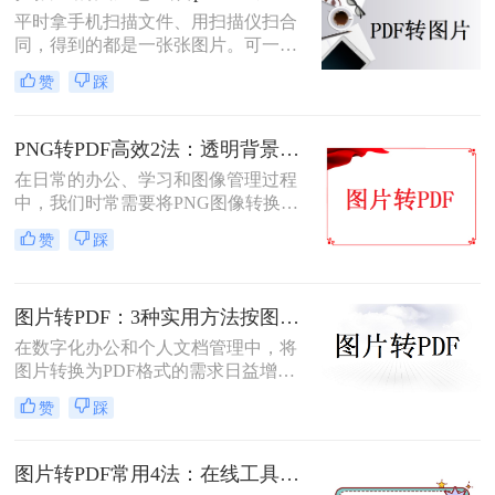
平时拿手机扫描文件、用扫描仪扫合
同，得到的都是一张张图片。可一旦
要发给别人、归档保存或者打印出
赞
踩
来，PDF格式明显更正式、也更方
便。很多人卡在这一步：图片质量还
行，转完PDF却模糊了；十几页的扫
PNG转PDF高效2法：透明背景保留和文件压缩设置！
描件，一页一页转太磨人；还有些涉
在日常的办公、学习和图像管理过程
及隐私的文件，不敢随便往在线工具
中，我们时常需要将PNG图像转换为
里传。
PDF文件。PDF文件格式因其良好的
赞
踩
兼容性、稳定性和在不同设备上显示
的一致性而广受青睐。那么png怎么
转换成pdf呢？本文将介绍二种实现图
图片转PDF：3种实用方法按图片格式（JPG/PNG/BMP）选！
片转PDF的方法。
在数字化办公和个人文档管理中，将
图片转换为PDF格式的需求日益增
长。PDF（Portable Document
赞
踩
Format）因其跨平台兼容性、不易变
形的特点，广泛应用于文档保存和共
享。那么如何把图片转换成PDF呢？
图片转PDF常用4法：在线工具、桌面软件、手机APP和打印导出的适用边界！
本文将介绍几种实用的方法来帮助您