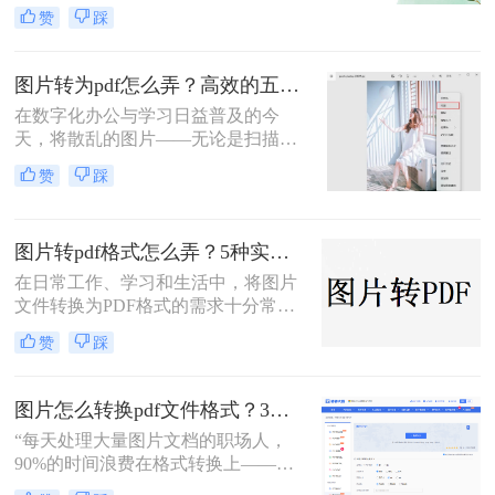
理、证件扫描，还是商业和行政领域
赞
踩
方式，帮助您根据场景灵活选用。
的文档整理、合同协议，这种转换都
能提高数据管理效率、传输效率和安
全性。那么图片转为pdf怎么弄呢？本
图片转为pdf怎么弄？高效的五大方法详解！
文将介绍三种将图片转换为PDF的方
在数字化办公与学习日益普及的今
法。
天，将散乱的图片——无论是扫描的
文档、手机拍摄的笔记，还是珍贵的
赞
踩
照片——整合成一个统一的PDF文
件，已成为我们日常工作中的常见需
求。PDF格式因其跨平台、格式固
图片转pdf格式怎么弄？5种实用的转换方法！
定、易于传输和打印的优点，成为了
文档分发的标准格式。然而，面对网
在日常工作、学习和生活中，将图片
络上琳琅满目的工具和方法，许多人
文件转换为PDF格式的需求十分常
感到无所适从。那么图片转为pdf怎么
见。PDF格式因其跨平台兼容性强、
赞
踩
弄呢？
内容不易篡改、排版稳定等优势，成
为文件共享与存档的首选。那么图片
转pdf格式怎么弄呢？本文将介绍几种
图片怎么转换pdf文件格式？3种高效方法全解析，职场人必备技能！
常见的图片转PDF方法，帮助用户高
“每天处理大量图片文档的职场人，
效完成转换。
90%的时间浪费在格式转换上——这
不是技术问题，而是方法误区。” 作