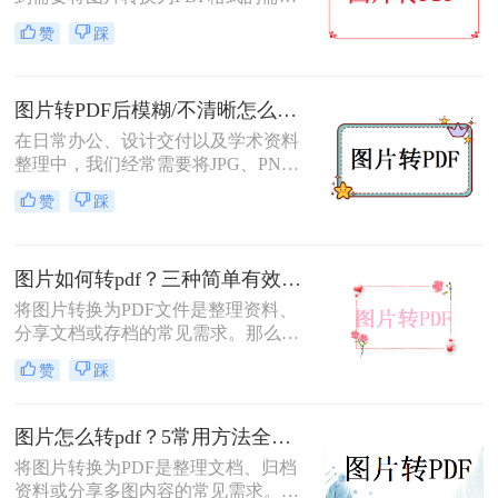
求。无论是为了方便存档、分享或打
赞
踩
印，将图片转换为PDF格式是一项很
常见的操作。那么图片转pdf格式怎么
弄免费呢？在本文中，我将介绍五种
图片转PDF后模糊/不清晰怎么办？三种有效方法帮你解决！
简便方法来帮助您免费将图片转换为
PDF格式。
在日常办公、设计交付以及学术资料
整理中，我们经常需要将JPG、PNG
等格式的图片合并转换为PDF文档。
赞
踩
然而，许多用户都遇到过这样一个令
人头疼的问题：明明原图在电脑上查
看非常清晰，转换生成的PDF文件却
图片如何转pdf？三种简单有效的方法分享！
变得模糊、边缘出现锯齿，甚至无法
进行高质量的打印。面对图片转PDF
将图片转换为PDF文件是整理资料、
后模糊/不清晰怎么办这一难题，很多
分享文档或存档的常见需求。那么图
人往往束手无策。
片如何转pdf呢？本文将介绍三种简单
赞
踩
有效的方法，助您快速完成转换。
图片怎么转pdf？5常用方法全攻略！
将图片转换为PDF是整理文档、归档
资料或分享多图内容的常见需求。那