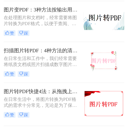
将扫描照片转换成PDF的方法。
图片变PDF：3种方法按输出用途（打印/存档/分享）选！
在处理图片和文档时，经常需要将图
片转换为PDF格式，以便于查阅、分
享或存档。那么如何把图片变成pdf
赞
踩
呢？本文将介绍三种常用的图片转
PDF方法。
扫描图片转PDF：4种方法的清晰度和文件体积对比!
在日常生活和工作中，我们经常需要
将纸质文档或照片扫描成数字图片，
并进一步将这些图片转换成PDF格
赞
踩
式，以便于分享、存储和查阅。那么
怎么把扫描图片转换成pdf呢？本文将
介绍四种将扫描图片转换成PDF的方
图片转PDF快捷4法：从拖拽上传到批量导出的操作流程！
法。
在日常生活中，将图片转换为PDF格
式的需求十分常见，无论是为了保存
照片、制作电子相册，还是为了提交
赞
踩
报告和简历中的图片资料。那么图片
转为pdf怎么弄呢？本文将介绍四种将