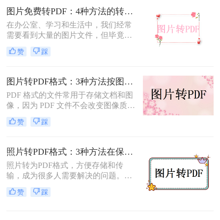
图片转换为PDF的方法，帮助您轻松
图片免费转PDF：4种方法的转换速度和画质损失对比！
完成图片到PDF的转换。
在办公室、学习和生活中，我们经常
需要看到大量的图片文件，但毕竟，
一张一张地看照片相对麻烦，所以我
赞
踩
们通常会把照片变成PDF。事实上，
图片到PDF的操作过程非常简单。今
天，我将教你图片转为pdf怎么弄免费
图片转PDF格式：3种方法按图片来源（手机/相机/截图）选！
的。
PDF 格式的文件常用于存储文档和图
像，因为 PDF 文件不会改变图像质
量、版本或格式，而且可以在任何设
赞
踩
备之间轻松传输。如果你想将一些图
片文件（如 JPG、PNG、BMP 等）合
并成一个 PDF 文件，本文将介绍图片
照片转PDF格式：3种方法在保留EXIF信息和画质上的差异！
如何转换为PDF格式。
照片转为PDF格式，方便存储和传
输，成为很多人需要解决的问题。无
论是为了整理相册、备份照片，还是
赞
踩
为了表格化、合并分享，PDF格式都
是一个理想的选择。那么如何将照片
转为pdf格式呢？本文将为您介绍几种