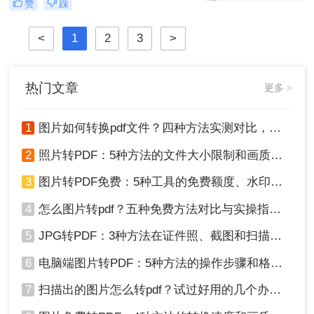
赞
踩
为深耕办公软件测评多年的博主，小
编发现许多用户仍在用截图拼接的原
<
1
2
3
>
始方式处理图片转PDF需求。那么图
片怎么转换pdf文件格式呢？本文将揭
秘三种专业级转换方法，结合实测数
据帮你突破效率瓶颈。
热门文章
更多 >
1
图片如何转换pdf文件？四种方法实测对比，附各场景最优选！
2
照片转PDF：5种方法的文件大小限制和画质保留实测！
3
图片转PDF免费：5种工具的免费额度、水印和文件限制对比！
4
怎么图片转pdf？五种免费方法对比与实操指南（附详细表格）！
5
JPG转PDF：3种方法在证件照、截图和扫描件上的转换精度差异！
6
电脑端图片转PDF：5种方法的操作步骤和格式保留对比！
7
扫描出的图片怎么转pdf？试过好用的几个办法！