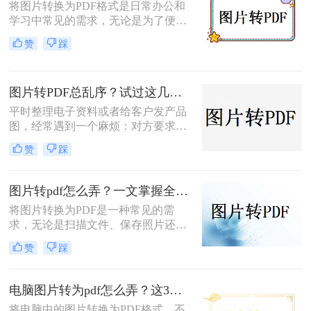
将图片转换为PDF格式是日常办公和
完成图片到PDF的转换。
学习中常见的需求，无论是为了便于
分享、存储还是打印。那么图片转为
赞
踩
pdf怎么弄呢？本文将介绍几种常用的
图片转PDF的方法，并对每种方法进
行优缺点分析。
图片转PDF总乱序？试过这几个方法后顺手多了
平时整理电子资料或者给客户发产品
图，经常遇到一个麻烦：对方要求把
一堆零散的图片打包成一个完整的
赞
踩
PDF文件。如果一张张发过去，不仅
显得不专业，还容易漏掉或者顺序搞
混。很多朋友一搜“图片转pdf怎么
图片转pdf怎么弄？一文掌握全平台方法！
弄”，出来一堆复杂的教程，其实只
将图片转换为PDF是一种常见的需
要找对工具，这事儿非常简单。本文
求，无论是扫描文件、保存照片还是
就按大家最常用的场景（在线免安
整理资料，PDF格式都能更好地保证
装、批量处理、手机自带功能）整理
赞
踩
内容的完整性和兼容性。那么图片转
了几个亲测好用的办法，帮你轻松搞
pdf怎么弄呢？本文将介绍电脑、手
定格式转换的烦恼。
机、在线工具等多种转换方法，总有
电脑图片转为pdf怎么弄？这3种方法值得尝试！
一种适合你！
将电脑中的图片转换为PDF格式，不