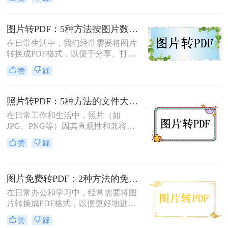
片，PDF格式因其跨平台兼容性和格
式固定性而受到广泛欢迎。那么图片
怎么转换成pdf格式免费呢？本文将介
图片转PDF：5种方法按图片数量和文件大小选，大的别用在线！
绍两种免费且高效的图片转PDF的方
在日常生活中，我们经常需要将图片
法。
转换成PDF格式，以便于分享、打印
或存档。那么图片如何转换成pdf呢？
赞
踩
本文将介绍几种将图片转换成PDF的
方法，以帮助您选择最适合自己的转
换方式。
照片转PDF：5种方法的文件大小限制和画质保留实测！
在日常工作和生活中，照片（如
JPG、PNG等）因其直观性和兼容性
被广泛使用。然而，在需要整合多张
赞
踩
照片、提高安全性或便于打印时，将
照片转换为PDF文档成为常见需求。
那么如何把照片转换成pdf格式呢？本
图片免费转PDF：2种方法的免费额度、水印和画质对比！
文将详细介绍5种将照片转换为PDF的
常用高效方法，帮助用户根据需求选
在日常办公和学习中，经常需要将图
择最适合的方案。
片转换成PDF格式，以便更好地进行
分享、打印或存档。那么如何把图片
赞
踩
转换成pdf格式免费呢？本文将介绍两