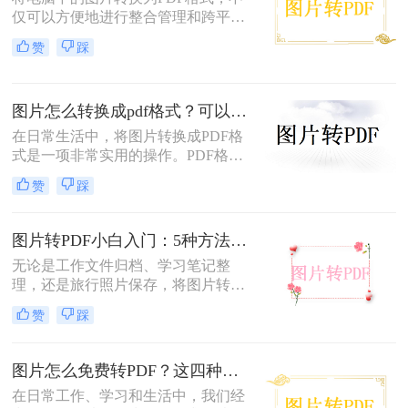
仅可以方便地进行整合管理和跨平台
查看，还能有效保护图片的原始质量
赞
踩
和隐私信息。那么电脑图片转为pdf怎
么弄呢？本文将介绍三种将电脑图片
转为PDF的方法，帮助您轻松实现图
图片怎么转换成pdf格式？可以尝试这三种方法！
片到PDF的转换。
在日常生活中，将图片转换成PDF格
式是一项非常实用的操作。PDF格式
因其跨平台兼容性、格式固定性和易
赞
踩
于分享打印等特点，被广泛应用于各
种正式文件的传输与存储。那么图片
怎么转换成pdf格式呢？本文将介绍三
图片转PDF小白入门：5种方法从最简单到最专业逐步升级！
种将图片转换成PDF格式的方法。
无论是工作文件归档、学习笔记整
理，还是旅行照片保存，将图片转换
为PDF都能让内容更规范、更易分
赞
踩
享。那么如何图片转pdf呢？本文提供
电脑、手机、在线网站、免费软件等
5种常用方法，3分钟即可学会！
图片怎么免费转PDF？这四种方法轻松搞定！
在日常工作、学习和生活中，我们经