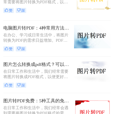
常需要将图片转换为PDF格式，以便
于分享、打印或存档。PDF文件因其
赞
踩
跨平台兼容性、保持格式不变以及安
全性高等特点而备受青睐。幸运的
是，现在有许多免费的方法可以将图
电脑图片转PDF：4种常用方法按Windows和Mac系统分别推荐！
片转换为PDF，无需花费任何费用即
可轻松完成转换。那么图片怎么免费
在办公、学习或日常生活中，将图片
转PDF呢？本文将为您详细介绍几种
转换为PDF的需求日益增加。PDF格
免费将图片转换为PDF的方法。
式因其跨平台兼容性、可编辑性和安
赞
踩
全性，成为文档分享和存储的首选。
以下是几种简单实用的方法，涵盖操
作系统自带工具、专业软件及在线服
图片怎么转换成pdf格式？可以试试这4个转换方法！
务，帮助您高效完成图片到PDF的转
在日常工作和生活中，我们经常需要
换。
将图片转换成PDF格式，以便更好地
分享、保存或打印。那么图片怎么转
赞
踩
换成pdf格式呢？本文将介绍四种将图
片转换成PDF格式的方法。
图片转PDF免费：5种工具的免费额度、水印和文件限制对比！
在日常工作和生活中，我们经常会遇
到需要将图片转换为PDF格式的需