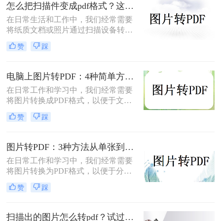
怎么把扫描件变成pdf格式？这三种方法简单又实用！
简单而快速的方法，帮助您轻松实现
照片转PDF的操作。
在日常生活和工作中，我们经常需要
将纸质文档或照片通过扫描设备转化
为数字格式，并进一步将其保存为
赞
踩
PDF文件，以便于分享、存储和查
阅。那么怎么把扫描件变成pdf格式
呢？本文将介绍三种将扫描件转换成
电脑上图片转PDF：4种简单方法的操作步骤和DPI设置！
PDF格式的方法。
在日常工作和学习中，我们经常需要
将图片转换成PDF格式，以便于文件
的传输、存储和打印。那么电脑上怎
赞
踩
么图片转pdf呢？本文将介绍三种在电
脑上将图片转换为PDF的方法，帮助
您根据不同的需求选择最合适的方
图片转PDF：3种方法从单张到批量转换的操作差异！
法。
在日常工作和学习中，我们经常需要
将图片转换为PDF格式，以便于分
享、打印和存档。那么图片怎么转pdf
赞
踩
呢？本文将介绍三种常用的将图片转
换为PDF格式的方法，帮助您根据不
同的需求选择最合适的方式。
扫描出的图片怎么转pdf？试过好用的几个办法！