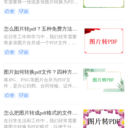
常需要将一张或多张图片转换为PDF
格式，以便于分享、存档或打印。无
赞
踩
论是整理电子相册、提交证件照，还
是归档工作截图，图片转PDF的需求
都十分常见。为了帮你快速选出最适
怎么图片转pdf？五种免费方法对比与实操指南（附详细表格）！
合自己的转换方式，下表汇总了四种
在日常工作和学习中，我们经常需要
主流免费方法的核心差异：
将多张图片合并成一个PDF文件，以
便于分享、存档或打印。无论是制作
赞
踩
电子相册、整理工作截图、提交证件
照，还是将扫描件归档，图片转PDF
的需求都极为常见。为了帮你快速选
图片如何转换pdf文件？四种方法实测对比，附各场景最优选！
出最适合自己的转换方式，下表汇总
了五种主流方法的核心差异：
将JPG、PNG等图片合并为PDF文
件，是办公归档、合同传输、证件提
交中经常遇到的需求。但不同方法在
赞
踩
转换质量、操作效率、数据安全方面
差异很大——选错方法可能导致图片
模糊、页面错位，甚至隐私泄露。本
怎么把图片转成pdf格式的文件？尝试下面三种方法！
文基于实际测试，对比四种主流图片
在日常生活和工作中，我们经常需要
转PDF方案，按场景给出明确建议，
将图片转换为PDF格式，以便于分
帮你少走弯路。