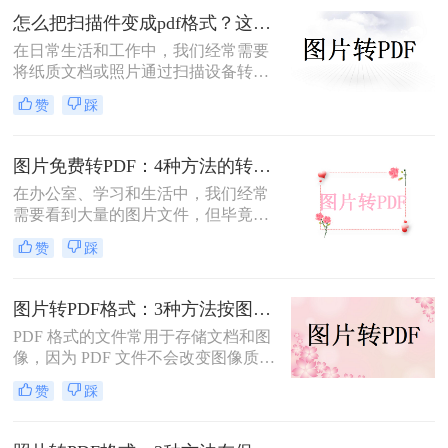
图片转换为PDF的方法，帮助您轻松
怎么把扫描件变成pdf格式？这三种方法简单又实用！
完成图片到PDF的转换。
在日常生活和工作中，我们经常需要
将纸质文档或照片通过扫描设备转化
为数字格式，并进一步将其保存为
赞
踩
PDF文件，以便于分享、存储和查
阅。那么怎么把扫描件变成pdf格式
呢？本文将介绍三种将扫描件转换成
图片免费转PDF：4种方法的转换速度和画质损失对比！
PDF格式的方法。
在办公室、学习和生活中，我们经常
需要看到大量的图片文件，但毕竟，
一张一张地看照片相对麻烦，所以我
赞
踩
们通常会把照片变成PDF。事实上，
图片到PDF的操作过程非常简单。今
天，我将教你图片转为pdf怎么弄免费
图片转PDF格式：3种方法按图片来源（手机/相机/截图）选！
的。
PDF 格式的文件常用于存储文档和图
像，因为 PDF 文件不会改变图像质
量、版本或格式，而且可以在任何设
赞
踩
备之间轻松传输。如果你想将一些图
片文件（如 JPG、PNG、BMP 等）合
并成一个 PDF 文件，本文将介绍图片