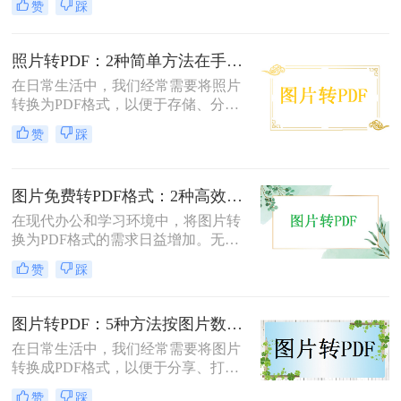
赞
踩
换成PDF呢？本文将介绍两种常用的
图片转PDF方法。
照片转PDF：2种简单方法在手机端和电脑端的操作差异！
在日常生活中，我们经常需要将照片
转换为PDF格式，以便于存储、分享
和打印。那么照片转pdf怎么弄呢？下
赞
踩
面将介绍两种简单实用的方法，帮助
你将照片轻松转换为PDF文件。
图片免费转PDF格式：2种高效方法的转换速度和画质损失对比！
在现代办公和学习环境中，将图片转
换为PDF格式的需求日益增加。无论
是为了更好地保存、传输还是打印图
赞
踩
片，PDF格式因其跨平台兼容性和格
式固定性而受到广泛欢迎。那么图片
怎么转换成pdf格式免费呢？本文将介
图片转PDF：5种方法按图片数量和文件大小选，大的别用在线！
绍两种免费且高效的图片转PDF的方
在日常生活中，我们经常需要将图片
法。
转换成PDF格式，以便于分享、打印
或存档。那么图片如何转换成pdf呢？
赞
踩