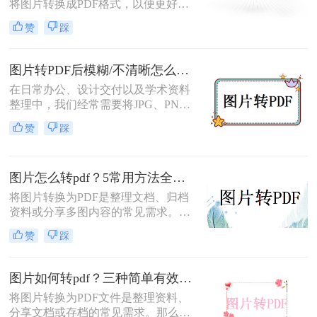
将图片转换成PDF格式，以便更好地
分享、保存或打印。那么图片怎么转
赞
踩
换成pdf格式呢？本文将介绍四种将图
片转换成PDF格式的方法。
图片转PDF后模糊/不清晰怎么办？三种有效方法帮你解决！
在日常办公、设计交付以及学术资料
整理中，我们经常需要将JPG、PNG
等格式的图片合并转换为PDF文档。
赞
踩
然而，许多用户都遇到过这样一个令
人头疼的问题：明明原图在电脑上查
看非常清晰，转换生成的PDF文件却
图片怎么转pdf？5常用方法全攻略！
变得模糊、边缘出现锯齿，甚至无法
进行高质量的打印。面对图片转PDF
将图片转换为PDF是整理文档、归档
后模糊/不清晰怎么办这一难题，很多
资料或分享多图内容的常见需求。那
人往往束手无策。
么图片怎么转pdf呢？本文系统梳理5
赞
踩
类主流方法，助你快速实现图片转
PDF。
图片如何转pdf？三种简单有效的方法分享！
将图片转换为PDF文件是整理资料、
分享文档或存档的常见需求。那么图