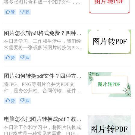
将多张图片合并成一个PDF文件，以
便于分享、存档或打印。无论是制作
赞
踩
电子相册、整理工作截图、提交证件
照，还是将扫描件归档，图片转PDF
的需求都极为常见。为了帮你快速选
图片怎么转pdf格式免费？四种方法对比与实操指南（附详细表格）!
出最适合自己的转换方式，下表汇总
了五种主流方法的核心差异：
在日常学习、工作和生活中，我们经
常需要将一张或多张图片转换为PDF
格式，以便于分享、存档或打印。无
赞
踩
论是整理电子相册、提交证件照，还
是归档工作截图，图片转PDF的需求
都十分常见。为了帮你快速选出最适
图片如何转换pdf文件？四种方法实测对比，附各场景最优选！
合自己的转换方式，下表汇总了四种
将JPG、PNG等图片合并为PDF文
主流免费方法的核心差异：
件，是办公归档、合同传输、证件提
交中经常遇到的需求。但不同方法在
赞
踩
转换质量、操作效率、数据安全方面
差异很大——选错方法可能导致图片
模糊、页面错位，甚至隐私泄露。本
电脑怎么把图片转换成pdf？教你4种简单的方法！
文基于实际测试，对比四种主流图片
在日常工作和学习中，将图片转换成
转PDF方案，按场景给出明确建议，
PDF格式是一种常见的需求。PDF格
帮你少走弯路。