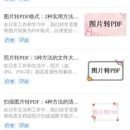
本文将介绍几种将图片转换成PDF的
方法，以帮助您选择最适合自己的转
换方式。
图片转PDF格式：2种实用方法的关键参数和输出质量对比！
在日常工作和学习中，我们经常需要
将图片转换为PDF格式，以便更好地
保存、分享和打印。那么如何将图片
赞
踩
转换为pdf格式呢？本文将介绍两种将
图片转换为PDF格式的方法。
照片转PDF：5种方法的文件大小限制和画质保留实测！
在日常工作和生活中，照片（如
JPG、PNG等）因其直观性和兼容性
被广泛使用。然而，在需要整合多张
赞
踩
照片、提高安全性或便于打印时，将
照片转换为PDF文档成为常见需求。
那么如何把照片转换成pdf格式呢？本
扫描图片转PDF：4种方法的清晰度和文件体积对比!
文将详细介绍5种将照片转换为PDF的
常用高效方法，帮助用户根据需求选
在日常生活和工作中，我们经常需要
择最适合的方案。
将纸质文档或照片扫描成数字图片，
并进一步将这些图片转换成PDF格
赞
踩
式，以便于分享、存储和查阅。那么