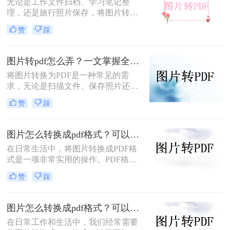
无论是工作文件归档、学习笔记整
理，还是旅行照片保存，将图片转换
为PDF都能让内容更规范、更易分
赞
踩
享。那么如何图片转pdf呢？本文提供
电脑、手机、在线网站、免费软件等
5种常用方法，3分钟即可学会！
图片转pdf怎么弄？一文掌握全平台方法！
将图片转换为PDF是一种常见的需
求，无论是扫描文件、保存照片还是
整理资料，PDF格式都能更好地保证
赞
踩
内容的完整性和兼容性。那么图片转
pdf怎么弄呢？本文将介绍电脑、手
机、在线工具等多种转换方法，总有
图片怎么转换成pdf格式？可以尝试这三种方法！
一种适合你！
在日常生活中，将图片转换成PDF格
式是一项非常实用的操作。PDF格式
因其跨平台兼容性、格式固定性和易
赞
踩
于分享打印等特点，被广泛应用于各
种正式文件的传输与存储。那么图片
怎么转换成pdf格式呢？本文将介绍三
图片怎么转换成pdf格式？可以试试这4个转换方法！
种将图片转换成PDF格式的方法。
在日常工作和生活中，我们经常需要