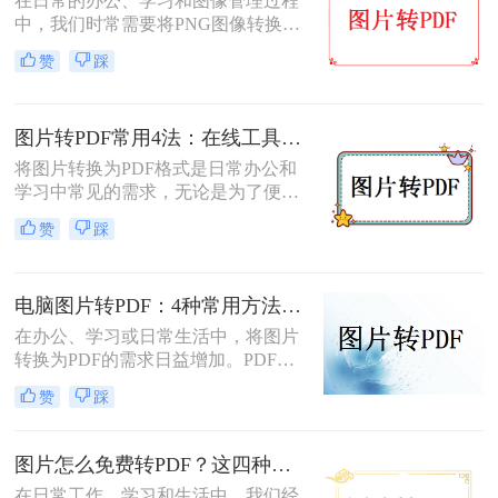
在日常的办公、学习和图像管理过程
完成图片到PDF的转换。
中，我们时常需要将PNG图像转换为
PDF文件。PDF文件格式因其良好的
赞
踩
兼容性、稳定性和在不同设备上显示
的一致性而广受青睐。那么png怎么
转换成pdf呢？本文将介绍二种实现图
图片转PDF常用4法：在线工具、桌面软件、手机APP和打印导出的适用边界！
片转PDF的方法。
将图片转换为PDF格式是日常办公和
学习中常见的需求，无论是为了便于
分享、存储还是打印。那么图片转为
赞
踩
pdf怎么弄呢？本文将介绍几种常用的
图片转PDF的方法，并对每种方法进
行优缺点分析。
电脑图片转PDF：4种常用方法按Windows和Mac系统分别推荐！
在办公、学习或日常生活中，将图片
转换为PDF的需求日益增加。PDF格
式因其跨平台兼容性、可编辑性和安
赞
踩
全性，成为文档分享和存储的首选。
以下是几种简单实用的方法，涵盖操
作系统自带工具、专业软件及在线服
图片怎么免费转PDF？这四种方法轻松搞定！
务，帮助您高效完成图片到PDF的转
在日常工作、学习和生活中，我们经