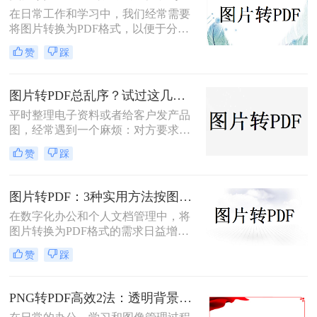
描件，一页一页转太磨人；还有些涉
在日常工作和学习中，我们经常需要
及隐私的文件，不敢随便往在线工具
将图片转换为PDF格式，以便于分
里传。
享、打印和存档。那么图片怎么转pdf
赞
踩
呢？本文将介绍三种常用的将图片转
换为PDF格式的方法，帮助您根据不
同的需求选择最合适的方式。
图片转PDF总乱序？试过这几个方法后顺手多了
平时整理电子资料或者给客户发产品
图，经常遇到一个麻烦：对方要求把
一堆零散的图片打包成一个完整的
赞
踩
PDF文件。如果一张张发过去，不仅
显得不专业，还容易漏掉或者顺序搞
混。很多朋友一搜“图片转pdf怎么
图片转PDF：3种实用方法按图片格式（JPG/PNG/BMP）选！
弄”，出来一堆复杂的教程，其实只
在数字化办公和个人文档管理中，将
要找对工具，这事儿非常简单。本文
图片转换为PDF格式的需求日益增
就按大家最常用的场景（在线免安
长。PDF（Portable Document
装、批量处理、手机自带功能）整理
赞
踩
Format）因其跨平台兼容性、不易变
了几个亲测好用的办法，帮你轻松搞
形的特点，广泛应用于文档保存和共
定格式转换的烦恼。
享。那么如何把图片转换成PDF呢？
PNG转PDF高效2法：透明背景保留和文件压缩设置！
本文将介绍几种实用的方法来帮助您