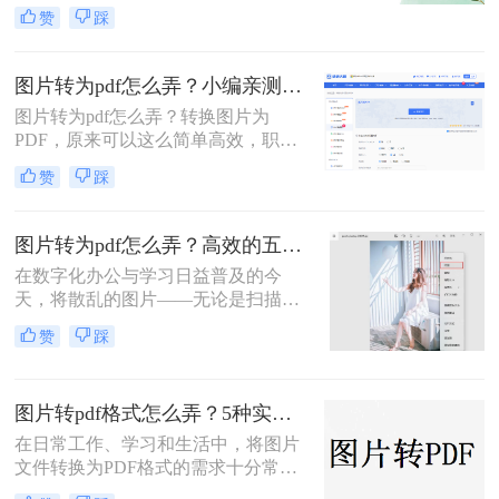
理、证件扫描，还是商业和行政领域
赞
踩
方式，帮助您根据场景灵活选用。
的文档整理、合同协议，这种转换都
能提高数据管理效率、传输效率和安
全性。那么图片转为pdf怎么弄呢？本
图片转为pdf怎么弄？小编亲测5种实用方法，告别繁琐操作！
文将介绍三种将图片转换为PDF的方
图片转为pdf怎么弄？转换图片为
法。
PDF，原来可以这么简单高效，职场
效率提升从此触手可及！“一张图片
赞
踩
秒变PDF文档？是的，你没听错！”作
为从事电脑办公软件测评多年的博
主，小编深知职场办公人群对高效转
图片转为pdf怎么弄？高效的五大方法详解！
换工具的渴求，今天就分享超实用方
在数字化办公与学习日益普及的今
法，帮你轻松解决图片转pdf难题。
天，将散乱的图片——无论是扫描的
文档、手机拍摄的笔记，还是珍贵的
赞
踩
照片——整合成一个统一的PDF文
件，已成为我们日常工作中的常见需
求。PDF格式因其跨平台、格式固
图片转pdf格式怎么弄？5种实用的转换方法！
定、易于传输和打印的优点，成为了
文档分发的标准格式。然而，面对网
在日常工作、学习和生活中，将图片
络上琳琅满目的工具和方法，许多人
文件转换为PDF格式的需求十分常
感到无所适从。那么图片转为pdf怎么
见。PDF格式因其跨平台兼容性强、