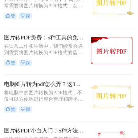
换。
常需要将图片转换为PDF格式，以便
于分享、打印或存档。PDF文件因其
赞
踩
跨平台兼容性、保持格式不变以及安
全性高等特点而备受青睐。幸运的
是，现在有许多免费的方法可以将图
图片转PDF免费：5种工具的免费额度、水印和文件限制对比！
片转换为PDF，无需花费任何费用即
可轻松完成转换。那么图片怎么免费
在日常工作和生活中，我们经常会遇
转PDF呢？本文将为您详细介绍几种
到需要将图片转换为PDF格式的需
免费将图片转换为PDF的方法。
求。无论是为了方便存档、分享或打
赞
踩
印，将图片转换为PDF格式是一项很
常见的操作。那么图片转pdf格式怎么
弄免费呢？在本文中，我将介绍五种
电脑图片转为pdf怎么弄？这3种方法值得尝试！
简便方法来帮助您免费将图片转换为
PDF格式。
将电脑中的图片转换为PDF格式，不
仅可以方便地进行整合管理和跨平台
查看，还能有效保护图片的原始质量
赞
踩
和隐私信息。那么电脑图片转为pdf怎
么弄呢？本文将介绍三种将电脑图片
转为PDF的方法，帮助您轻松实现图
图片转PDF小白入门：5种方法从最简单到最专业逐步升级！
片到PDF的转换。