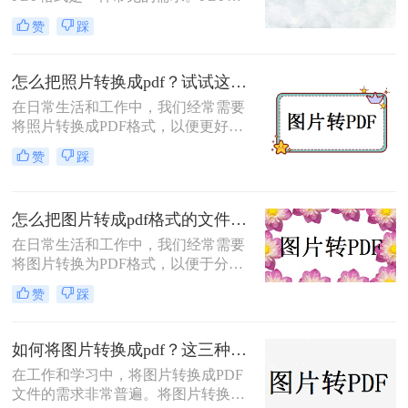
式具有支持矢量图形、打印格式不走
赞
踩
样、兼容性高、体积小以及支持批注
等特点，使得它成为许多场合的首选
格式。那么电脑怎么把图片转换成pdf
怎么把照片转换成pdf？试试这三个转换方法！
呢？本文将介绍四种常见的图片转
在日常生活和工作中，我们经常需要
PDF的方法。
将照片转换成PDF格式，以便更好地
进行分享、存储或打印。那么怎么把
赞
踩
照片转换成pdf呢？本文将介绍三种将
照片转换成PDF的实用方法，帮助你
轻松完成照片到PDF的转换。
怎么把图片转成pdf格式的文件？尝试下面三种方法！
在日常生活和工作中，我们经常需要
将图片转换为PDF格式，以便于分
享、打印或归档。那么怎么把图片转
赞
踩
成pdf格式的文件呢？本文将介绍三种
将图片转换为PDF格式的方法，每种
方法都有其特点和适用场景，您可以
如何将图片转换成pdf？这三种方法帮助你解决问题！
根据自己的需求选择最合适的方式。
在工作和学习中，将图片转换成PDF
文件的需求非常普遍。将图片转换成