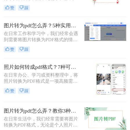
片如何转pdf呢？本文将介绍三种简单
赞
踩
有效的方法，助您快速完成转换。
图片转为pdf怎么弄？5种实用转换方法详解！
在日常工作和学习中，我们经常会遇
到需要将图片转换为PDF格式的情
况。无论是整理证件照片、制作电子
赞
踩
相册，还是将扫描的文档统一格式，
图片转为pdf怎么弄成为了很多人需要
掌握的基本技能。PDF格式具有跨平
照片如何转成pdf格式？7种可靠方法详解！
台兼容性好、文件体积相对较小、易
在日常办公、学习或资料整理中，将
于分享等优点，因此成为文档处理的
照片转换为PDF格式是一项高频需
首选格式。本文将详细介绍5种实用
求。无论是扫描的合同、手写笔记，
的图片转PDF方法，帮助您快速解决
赞
踩
还是拍摄的证件、课件，统一的PDF
转换需求。
格式能确保排版稳定、便于分发和存
档。但面对五花八门的工具，如何选
图片转为pdf怎么弄？教你3种常用转换方法！
择高效、安全且无需付费的方法？本
文将基于实际使用经验，为您梳理7
在日常生活中，我们经常需要将图片
种照片如何转成PDF格式的实用方
转换为PDF格式，无论是个人照片管
案，涵盖手机、电脑、在线及自动化