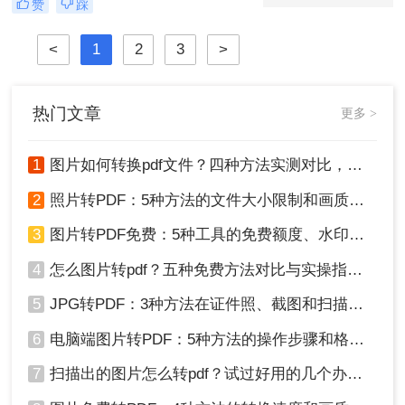
赞
踩
弄呢？
内容不易篡改、排版稳定等优势，成
为文件共享与存档的首选。那么图片
<
1
2
3
>
转pdf格式怎么弄呢？本文将介绍几种
常见的图片转PDF方法，帮助用户高
效完成转换。
热门文章
更多 >
1
图片如何转换pdf文件？四种方法实测对比，附各场景最优选！
2
照片转PDF：5种方法的文件大小限制和画质保留实测！
3
图片转PDF免费：5种工具的免费额度、水印和文件限制对比！
4
怎么图片转pdf？五种免费方法对比与实操指南（附详细表格）！
5
JPG转PDF：3种方法在证件照、截图和扫描件上的转换精度差异！
6
电脑端图片转PDF：5种方法的操作步骤和格式保留对比！
7
扫描出的图片怎么转pdf？试过好用的几个办法！