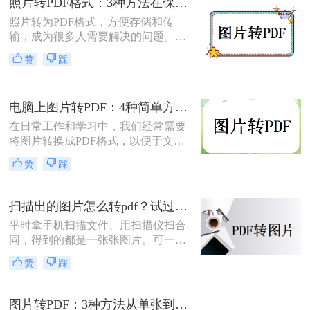
照片转PDF格式：3种方法在保留EXIF信息和画质上的差异！
如何转换为PDF格式。
照片转为PDF格式，方便存储和传
输，成为很多人需要解决的问题。无
论是为了整理相册、备份照片，还是
赞
踩
为了表格化、合并分享，PDF格式都
是一个理想的选择。那么如何将照片
转为pdf格式呢？本文将为您介绍几种
电脑上图片转PDF：4种简单方法的操作步骤和DPI设置！
简单而快速的方法，帮助您轻松实现
照片转PDF的操作。
在日常工作和学习中，我们经常需要
将图片转换成PDF格式，以便于文件
的传输、存储和打印。那么电脑上怎
赞
踩
么图片转pdf呢？本文将介绍三种在电
脑上将图片转换为PDF的方法，帮助
您根据不同的需求选择最合适的方
扫描出的图片怎么转pdf？试过好用的几个办法！
法。
平时拿手机扫描文件、用扫描仪扫合
同，得到的都是一张张图片。可一旦
要发给别人、归档保存或者打印出
赞
踩
来，PDF格式明显更正式、也更方
便。很多人卡在这一步：图片质量还
行，转完PDF却模糊了；十几页的扫
图片转PDF：3种方法从单张到批量转换的操作差异！