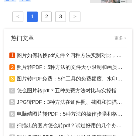
照片——整合成一个统一的PDF文
件，已成为我们日常工作中的常见需
求。PDF格式因其跨平台、格式固
<
1
2
3
>
定、易于传输和打印的优点，成为了
文档分发的标准格式。然而，面对网
络上琳琅满目的工具和方法，许多人
热门文章
更多 >
感到无所适从。那么图片转为pdf怎么
弄呢？
1
图片如何转换pdf文件？四种方法实测对比，附各场景最优选！
2
照片转PDF：5种方法的文件大小限制和画质保留实测！
3
图片转PDF免费：5种工具的免费额度、水印和文件限制对比！
4
怎么图片转pdf？五种免费方法对比与实操指南（附详细表格）！
5
JPG转PDF：3种方法在证件照、截图和扫描件上的转换精度差异！
6
电脑端图片转PDF：5种方法的操作步骤和格式保留对比！
7
扫描出的图片怎么转pdf？试过好用的几个办法！