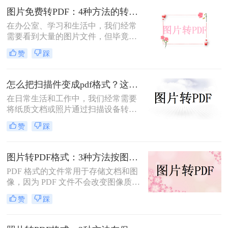
图片免费转PDF：4种方法的转换速度和画质损失对比！
在办公室、学习和生活中，我们经常
需要看到大量的图片文件，但毕竟，
一张一张地看照片相对麻烦，所以我
赞
踩
们通常会把照片变成PDF。事实上，
图片到PDF的操作过程非常简单。今
天，我将教你图片转为pdf怎么弄免费
怎么把扫描件变成pdf格式？这三种方法简单又实用！
的。
在日常生活和工作中，我们经常需要
将纸质文档或照片通过扫描设备转化
为数字格式，并进一步将其保存为
赞
踩
PDF文件，以便于分享、存储和查
阅。那么怎么把扫描件变成pdf格式
呢？本文将介绍三种将扫描件转换成
图片转PDF格式：3种方法按图片来源（手机/相机/截图）选！
PDF格式的方法。
PDF 格式的文件常用于存储文档和图
像，因为 PDF 文件不会改变图像质
量、版本或格式，而且可以在任何设
赞
踩
备之间轻松传输。如果你想将一些图
片文件（如 JPG、PNG、BMP 等）合
并成一个 PDF 文件，本文将介绍图片