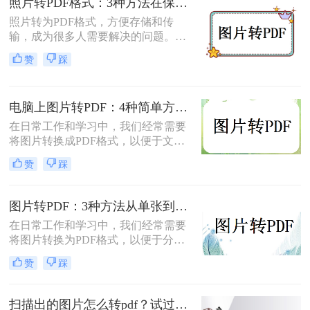
照片转PDF格式：3种方法在保留EXIF信息和画质上的差异！
如何转换为PDF格式。
照片转为PDF格式，方便存储和传
输，成为很多人需要解决的问题。无
论是为了整理相册、备份照片，还是
赞
踩
为了表格化、合并分享，PDF格式都
是一个理想的选择。那么如何将照片
转为pdf格式呢？本文将为您介绍几种
电脑上图片转PDF：4种简单方法的操作步骤和DPI设置！
简单而快速的方法，帮助您轻松实现
照片转PDF的操作。
在日常工作和学习中，我们经常需要
将图片转换成PDF格式，以便于文件
的传输、存储和打印。那么电脑上怎
赞
踩
么图片转pdf呢？本文将介绍三种在电
脑上将图片转换为PDF的方法，帮助
您根据不同的需求选择最合适的方
图片转PDF：3种方法从单张到批量转换的操作差异！
法。
在日常工作和学习中，我们经常需要
将图片转换为PDF格式，以便于分
享、打印和存档。那么图片怎么转pdf
赞
踩
呢？本文将介绍三种常用的将图片转
换为PDF格式的方法，帮助您根据不
同的需求选择最合适的方式。
扫描出的图片怎么转pdf？试过好用的几个办法！