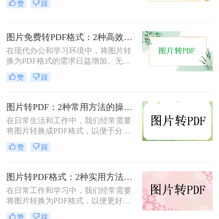
赞
踩
面将介绍两种简单实用的方法，帮助
你将照片轻松转换为PDF文件。
图片免费转PDF格式：2种高效方法的转换速度和画质损失对比！
在现代办公和学习环境中，将图片转
换为PDF格式的需求日益增加。无论
是为了更好地保存、传输还是打印图
赞
踩
片，PDF格式因其跨平台兼容性和格
式固定性而受到广泛欢迎。那么图片
怎么转换成pdf格式免费呢？本文将介
图片转PDF：2种常用方法的操作步骤和格式保留设置！
绍两种免费且高效的图片转PDF的方
在日常生活和工作中，我们经常需要
法。
将图片转换成PDF格式，以便于分
享、打印或存档。那么如何把图片转
赞
踩
换成PDF呢？本文将介绍两种常用的
图片转PDF方法。
图片转PDF格式：2种实用方法的关键参数和输出质量对比！
在日常工作和学习中，我们经常需要
将图片转换为PDF格式，以便更好地
保存、分享和打印。那么如何将图片
赞
踩