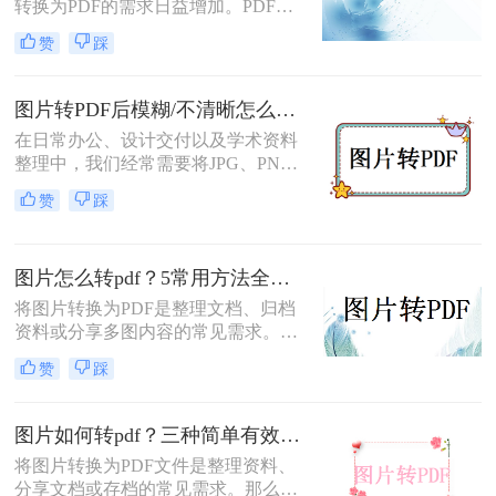
转换为PDF的需求日益增加。PDF格
式因其跨平台兼容性、可编辑性和安
赞
踩
全性，成为文档分享和存储的首选。
以下是几种简单实用的方法，涵盖操
作系统自带工具、专业软件及在线服
图片转PDF后模糊/不清晰怎么办？三种有效方法帮你解决！
务，帮助您高效完成图片到PDF的转
在日常办公、设计交付以及学术资料
换。
整理中，我们经常需要将JPG、PNG
等格式的图片合并转换为PDF文档。
赞
踩
然而，许多用户都遇到过这样一个令
人头疼的问题：明明原图在电脑上查
看非常清晰，转换生成的PDF文件却
图片怎么转pdf？5常用方法全攻略！
变得模糊、边缘出现锯齿，甚至无法
进行高质量的打印。面对图片转PDF
将图片转换为PDF是整理文档、归档
后模糊/不清晰怎么办这一难题，很多
资料或分享多图内容的常见需求。那
人往往束手无策。
么图片怎么转pdf呢？本文系统梳理5
赞
踩
类主流方法，助你快速实现图片转
PDF。
图片如何转pdf？三种简单有效的方法分享！
将图片转换为PDF文件是整理资料、
分享文档或存档的常见需求。那么图