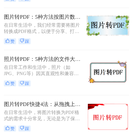
转换为pdf格式呢？本文将介绍两种将
图片转换为PDF格式的方法。
图片转PDF：5种方法按图片数量和文件大小选，大的别用在线！
在日常生活中，我们经常需要将图片
转换成PDF格式，以便于分享、打印
或存档。那么图片如何转换成pdf呢？
赞
踩
本文将介绍几种将图片转换成PDF的
方法，以帮助您选择最适合自己的转
换方式。
照片转PDF：5种方法的文件大小限制和画质保留实测！
在日常工作和生活中，照片（如
JPG、PNG等）因其直观性和兼容性
被广泛使用。然而，在需要整合多张
赞
踩
照片、提高安全性或便于打印时，将
照片转换为PDF文档成为常见需求。
那么如何把照片转换成pdf格式呢？本
图片转PDF快捷4法：从拖拽上传到批量导出的操作流程！
文将详细介绍5种将照片转换为PDF的
常用高效方法，帮助用户根据需求选
在日常生活中，将图片转换为PDF格
择最适合的方案。
式的需求十分常见，无论是为了保存
照片、制作电子相册，还是为了提交
赞
踩
报告和简历中的图片资料。那么图片