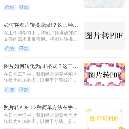
式具有支持矢量图形、打印格式不走
赞
踩
样、兼容性高、体积小以及支持批注
等特点，使得它成为许多场合的首选
格式。那么电脑怎么把图片转换成pdf
如何将图片转换成pdf？这三种方法帮助你解决问题！
呢？本文将介绍四种常见的图片转
在工作和学习中，将图片转换成PDF
PDF的方法。
文件的需求非常普遍。将图片转换成
PDF不仅可以方便地整合多张图片，
赞
踩
还可以确保文件格式的一致性和兼容
性。那么如何将图片转换成pdf呢？本
文将介绍三种常见的图片转PDF方
图片如何转化为pdf格式？这三个实用指南收好！
法。
在日常工作中，我们经常需要将图片
转换为PDF格式，以便于分享或打
印。那么图片如何转化为pdf格式呢？
赞
踩
本文将介绍三种将图片转化为PDF格
式的常用方法，每种方法都有其特点
和适用场景，您可以根据自己的需求
照片转PDF：2种简单方法在手机端和电脑端的操作差异！
选择最合适的方式。
在日常生活中，我们经常需要将照片
转换为PDF格式，以便于存储、分享
和打印。那么照片转pdf怎么弄呢？下