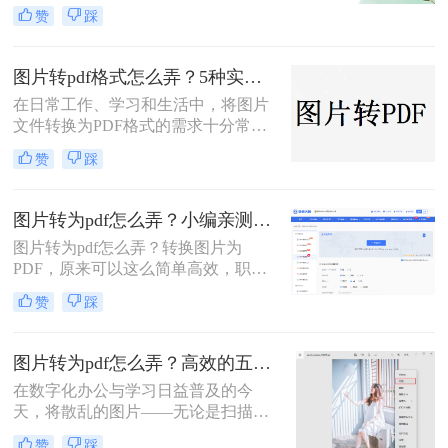
理、证件扫描，还是商业和行政领域
赞
踩
方式，帮助您根据场景灵活选用。
的文档整理、合同协议，这种转换都
能提高数据管理效率、传输效率和安
全性。那么图片转为pdf怎么弄呢？本
图片转pdf格式怎么弄？5种实用的转换方法！
文将介绍三种将图片转换为PDF的方
在日常工作、学习和生活中，将图片
法。
文件转换为PDF格式的需求十分常
见。PDF格式因其跨平台兼容性强、
赞
踩
内容不易篡改、排版稳定等优势，成
为文件共享与存档的首选。那么图片
转pdf格式怎么弄呢？本文将介绍几种
图片转为pdf怎么弄？小编亲测5种实用方法，告别繁琐操作！
常见的图片转PDF方法，帮助用户高
图片转为pdf怎么弄？转换图片为
效完成转换。
PDF，原来可以这么简单高效，职场
效率提升从此触手可及！“一张图片
赞
踩
秒变PDF文档？是的，你没听错！”作
为从事电脑办公软件测评多年的博
主，小编深知职场办公人群对高效转
图片转为pdf怎么弄？高效的五大方法详解！
换工具的渴求，今天就分享超实用方
在数字化办公与学习日益普及的今
法，帮你轻松解决图片转pdf难题。
天，将散乱的图片——无论是扫描的
文档、手机拍摄的笔记，还是珍贵的
赞
踩