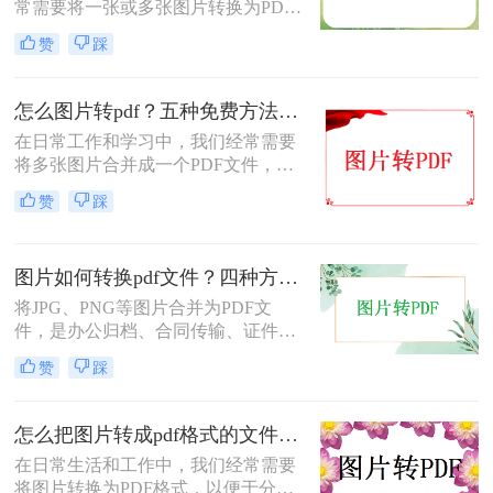
常需要将一张或多张图片转换为PDF
格式，以便于分享、存档或打印。无
赞
踩
论是整理电子相册、提交证件照，还
是归档工作截图，图片转PDF的需求
都十分常见。为了帮你快速选出最适
怎么图片转pdf？五种免费方法对比与实操指南（附详细表格）！
合自己的转换方式，下表汇总了四种
在日常工作和学习中，我们经常需要
主流免费方法的核心差异：
将多张图片合并成一个PDF文件，以
便于分享、存档或打印。无论是制作
赞
踩
电子相册、整理工作截图、提交证件
照，还是将扫描件归档，图片转PDF
的需求都极为常见。为了帮你快速选
图片如何转换pdf文件？四种方法实测对比，附各场景最优选！
出最适合自己的转换方式，下表汇总
了五种主流方法的核心差异：
将JPG、PNG等图片合并为PDF文
件，是办公归档、合同传输、证件提
交中经常遇到的需求。但不同方法在
赞
踩
转换质量、操作效率、数据安全方面
差异很大——选错方法可能导致图片
模糊、页面错位，甚至隐私泄露。本
怎么把图片转成pdf格式的文件？尝试下面三种方法！
文基于实际测试，对比四种主流图片
在日常生活和工作中，我们经常需要
转PDF方案，按场景给出明确建议，
将图片转换为PDF格式，以便于分
帮你少走弯路。