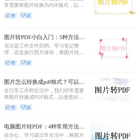
常需要将图片转换为PDF格式，以便
于分享、打印或存档。PDF文件因其
赞
踩
跨平台兼容性、保持格式不变以及安
全性高等特点而备受青睐。幸运的
是，现在有许多免费的方法可以将图
图片转PDF小白入门：5种方法从最简单到最专业逐步升级！
片转换为PDF，无需花费任何费用即
可轻松完成转换。那么图片怎么免费
无论是工作文件归档、学习笔记整
转PDF呢？本文将为您详细介绍几种
理，还是旅行照片保存，将图片转换
免费将图片转换为PDF的方法。
为PDF都能让内容更规范、更易分
赞
踩
享。那么如何图片转pdf呢？本文提供
电脑、手机、在线网站、免费软件等
5种常用方法，3分钟即可学会！
图片怎么转换成pdf格式？可以试试这4个转换方法！
在日常工作和生活中，我们经常需要
将图片转换成PDF格式，以便更好地
分享、保存或打印。那么图片怎么转
赞
踩
换成pdf格式呢？本文将介绍四种将图
片转换成PDF格式的方法。
电脑图片转PDF：4种常用方法按Windows和Mac系统分别推荐！
在办公、学习或日常生活中，将图片