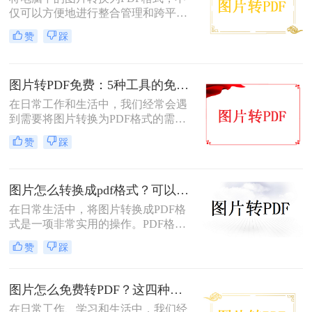
仅可以方便地进行整合管理和跨平台
查看，还能有效保护图片的原始质量
赞
踩
和隐私信息。那么电脑图片转为pdf怎
么弄呢？本文将介绍三种将电脑图片
转为PDF的方法，帮助您轻松实现图
图片转PDF免费：5种工具的免费额度、水印和文件限制对比！
片到PDF的转换。
在日常工作和生活中，我们经常会遇
到需要将图片转换为PDF格式的需
求。无论是为了方便存档、分享或打
赞
踩
印，将图片转换为PDF格式是一项很
常见的操作。那么图片转pdf格式怎么
弄免费呢？在本文中，我将介绍五种
图片怎么转换成pdf格式？可以尝试这三种方法！
简便方法来帮助您免费将图片转换为
PDF格式。
在日常生活中，将图片转换成PDF格
式是一项非常实用的操作。PDF格式
因其跨平台兼容性、格式固定性和易
赞
踩
于分享打印等特点，被广泛应用于各
种正式文件的传输与存储。那么图片
怎么转换成pdf格式呢？本文将介绍三
图片怎么免费转PDF？这四种方法轻松搞定！
种将图片转换成PDF格式的方法。
在日常工作、学习和生活中，我们经