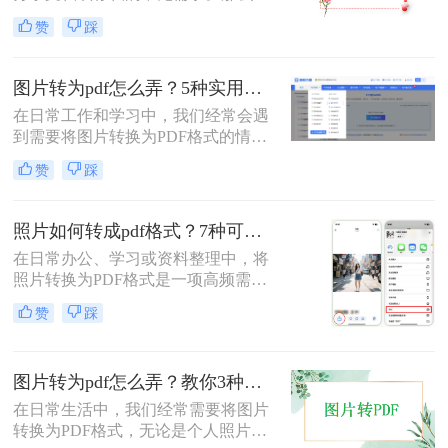
片如何转pdf呢？本文将介绍三种简单
赞
踩
有效的方法，助您快速完成转换。
图片转为pdf怎么弄？5种实用转换方法详解！
在日常工作和学习中，我们经常会遇
到需要将图片转换为PDF格式的情
况。无论是整理证件照片、制作电子
赞
踩
相册，还是将扫描的文档统一格式，
图片转为pdf怎么弄成为了很多人需要
掌握的基本技能。PDF格式具有跨平
照片如何转成pdf格式？7种可靠方法详解！
台兼容性好、文件体积相对较小、易
在日常办公、学习或资料整理中，将
于分享等优点，因此成为文档处理的
照片转换为PDF格式是一项高频需
首选格式。本文将详细介绍5种实用
求。无论是扫描的合同、手写笔记，
的图片转PDF方法，帮助您快速解决
赞
踩
还是拍摄的证件、课件，统一的PDF
转换需求。
格式能确保排版稳定、便于分发和存
档。但面对五花八门的工具，如何选
图片转为pdf怎么弄？教你3种常用转换方法！
择高效、安全且无需付费的方法？本
文将基于实际使用经验，为您梳理7
在日常生活中，我们经常需要将图片
种照片如何转成PDF格式的实用方
转换为PDF格式，无论是个人照片管
案，涵盖手机、电脑、在线及自动化