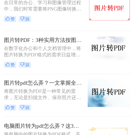
在日常的办公、学习和图像管理过程
要找对工具，这事儿非常简单。本文
中，我们时常需要将PNG图像转换为
就按大家最常用的场景（在线免安
PDF文件。PDF文件格式因其良好的
装、批量处理、手机自带功能）整理
赞
踩
兼容性、稳定性和在不同设备上显示
了几个亲测好用的办法，帮你轻松搞
的一致性而广受青睐。那么png怎么
定格式转换的烦恼。
转换成pdf呢？本文将介绍二种实现图
图片转PDF：3种实用方法按图片格式（JPG/PNG/BMP）选！
片转PDF的方法。
在数字化办公和个人文档管理中，将
图片转换为PDF格式的需求日益增
长。PDF（Portable Document
赞
踩
Format）因其跨平台兼容性、不易变
形的特点，广泛应用于文档保存和共
享。那么如何把图片转换成PDF呢？
图片转pdf怎么弄？一文掌握全平台方法！
本文将介绍几种实用的方法来帮助您
将图片转换为PDF是一种常见的需
完成图片到PDF的转换。
求，无论是扫描文件、保存照片还是
整理资料，PDF格式都能更好地保证
赞
踩
内容的完整性和兼容性。那么图片转
pdf怎么弄呢？本文将介绍电脑、手
机、在线工具等多种转换方法，总有
电脑图片转为pdf怎么弄？这3种方法值得尝试！
一种适合你！
将电脑中的图片转换为PDF格式，不