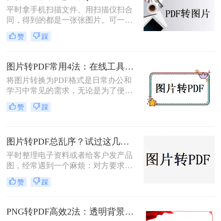
平时拿手机扫描文件、用扫描仪扫合
同，得到的都是一张张图片。可一旦
要发给别人、归档保存或者打印出
赞
踩
来，PDF格式明显更正式、也更方
便。很多人卡在这一步：图片质量还
行，转完PDF却模糊了；十几页的扫
图片转PDF常用4法：在线工具、桌面软件、手机APP和打印导出的适用边界！
描件，一页一页转太磨人；还有些涉
将图片转换为PDF格式是日常办公和
及隐私的文件，不敢随便往在线工具
学习中常见的需求，无论是为了便于
里传。
分享、存储还是打印。那么图片转为
赞
踩
pdf怎么弄呢？本文将介绍几种常用的
图片转PDF的方法，并对每种方法进
行优缺点分析。
图片转PDF总乱序？试过这几个方法后顺手多了
平时整理电子资料或者给客户发产品
图，经常遇到一个麻烦：对方要求把
一堆零散的图片打包成一个完整的
赞
踩
PDF文件。如果一张张发过去，不仅
显得不专业，还容易漏掉或者顺序搞
混。很多朋友一搜“图片转pdf怎么
PNG转PDF高效2法：透明背景保留和文件压缩设置！
弄”，出来一堆复杂的教程，其实只