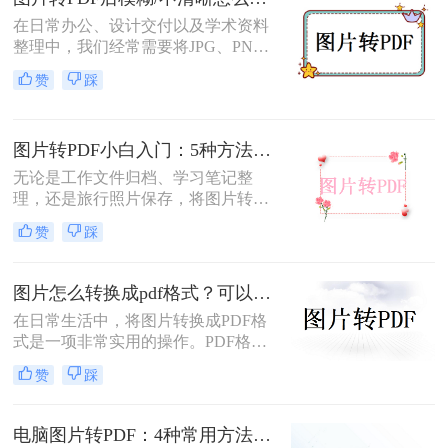
片转换为PDF，无需花费任何费用即
可轻松完成转换。那么图片怎么免费
在日常办公、设计交付以及学术资料
转PDF呢？本文将为您详细介绍几种
整理中，我们经常需要将JPG、PNG
免费将图片转换为PDF的方法。
等格式的图片合并转换为PDF文档。
赞
踩
然而，许多用户都遇到过这样一个令
人头疼的问题：明明原图在电脑上查
看非常清晰，转换生成的PDF文件却
图片转PDF小白入门：5种方法从最简单到最专业逐步升级！
变得模糊、边缘出现锯齿，甚至无法
进行高质量的打印。面对图片转PDF
无论是工作文件归档、学习笔记整
后模糊/不清晰怎么办这一难题，很多
理，还是旅行照片保存，将图片转换
人往往束手无策。
为PDF都能让内容更规范、更易分
赞
踩
享。那么如何图片转pdf呢？本文提供
电脑、手机、在线网站、免费软件等
5种常用方法，3分钟即可学会！
图片怎么转换成pdf格式？可以尝试这三种方法！
在日常生活中，将图片转换成PDF格
式是一项非常实用的操作。PDF格式
因其跨平台兼容性、格式固定性和易
赞
踩
于分享打印等特点，被广泛应用于各
种正式文件的传输与存储。那么图片
怎么转换成pdf格式呢？本文将介绍三
电脑图片转PDF：4种常用方法按Windows和Mac系统分别推荐！
种将图片转换成PDF格式的方法。