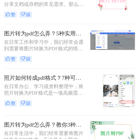
分享文档或存档的常见需求。那么图
片如何转pdf呢？本文将介绍三种简单
赞
踩
有效的方法，助您快速完成转换。
图片转为pdf怎么弄？5种实用转换方法详解！
在日常工作和学习中，我们经常会遇
到需要将图片转换为PDF格式的情
况。无论是整理证件照片、制作电子
赞
踩
相册，还是将扫描的文档统一格式，
图片转为pdf怎么弄成为了很多人需要
掌握的基本技能。PDF格式具有跨平
照片如何转成pdf格式？7种可靠方法详解！
台兼容性好、文件体积相对较小、易
在日常办公、学习或资料整理中，将
于分享等优点，因此成为文档处理的
照片转换为PDF格式是一项高频需
首选格式。本文将详细介绍5种实用
求。无论是扫描的合同、手写笔记，
的图片转PDF方法，帮助您快速解决
赞
踩
还是拍摄的证件、课件，统一的PDF
转换需求。
格式能确保排版稳定、便于分发和存
档。但面对五花八门的工具，如何选
图片转为pdf怎么弄？教你3种常用转换方法！
择高效、安全且无需付费的方法？本
文将基于实际使用经验，为您梳理7
在日常生活中，我们经常需要将图片
种照片如何转成PDF格式的实用方