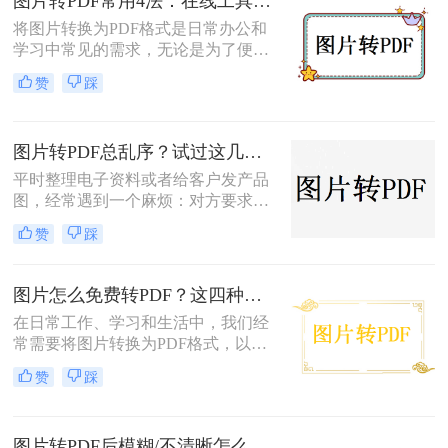
图片转PDF常用4法：在线工具、桌面软件、手机APP和打印导出的适用边界！
本文将介绍几种实用的方法来帮助您
将图片转换为PDF格式是日常办公和
完成图片到PDF的转换。
学习中常见的需求，无论是为了便于
分享、存储还是打印。那么图片转为
赞
踩
pdf怎么弄呢？本文将介绍几种常用的
图片转PDF的方法，并对每种方法进
行优缺点分析。
图片转PDF总乱序？试过这几个方法后顺手多了
平时整理电子资料或者给客户发产品
图，经常遇到一个麻烦：对方要求把
一堆零散的图片打包成一个完整的
赞
踩
PDF文件。如果一张张发过去，不仅
显得不专业，还容易漏掉或者顺序搞
混。很多朋友一搜“图片转pdf怎么
图片怎么免费转PDF？这四种方法轻松搞定！
弄”，出来一堆复杂的教程，其实只
在日常工作、学习和生活中，我们经
要找对工具，这事儿非常简单。本文
常需要将图片转换为PDF格式，以便
就按大家最常用的场景（在线免安
于分享、打印或存档。PDF文件因其
装、批量处理、手机自带功能）整理
赞
踩
跨平台兼容性、保持格式不变以及安
了几个亲测好用的办法，帮你轻松搞
全性高等特点而备受青睐。幸运的
定格式转换的烦恼。
是，现在有许多免费的方法可以将图
图片转PDF后模糊/不清晰怎么办？三种有效方法帮你解决！