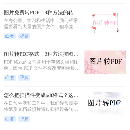
转为pdf怎么弄呢？本文将介绍四种将
图片转换为PDF的方法，帮助您轻松
图片免费转PDF：4种方法的转换速度和画质损失对比！
完成图片到PDF的转换。
在办公室、学习和生活中，我们经常
需要看到大量的图片文件，但毕竟，
一张一张地看照片相对麻烦，所以我
赞
踩
们通常会把照片变成PDF。事实上，
图片到PDF的操作过程非常简单。今
天，我将教你图片转为pdf怎么弄免费
图片转PDF格式：3种方法按图片来源（手机/相机/截图）选！
的。
PDF 格式的文件常用于存储文档和图
像，因为 PDF 文件不会改变图像质
量、版本或格式，而且可以在任何设
赞
踩
备之间轻松传输。如果你想将一些图
片文件（如 JPG、PNG、BMP 等）合
并成一个 PDF 文件，本文将介绍图片
怎么把扫描件变成pdf格式？这三种方法简单又实用！
如何转换为PDF格式。
在日常生活和工作中，我们经常需要
将纸质文档或照片通过扫描设备转化
为数字格式，并进一步将其保存为
赞
踩
PDF文件，以便于分享、存储和查
阅。那么怎么把扫描件变成pdf格式