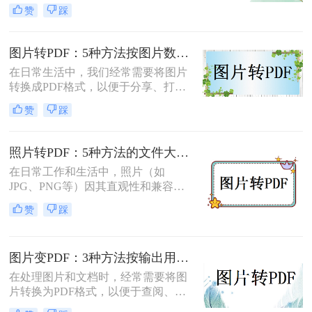
是为了更好地保存、传输还是打印图
赞
踩
片，PDF格式因其跨平台兼容性和格
式固定性而受到广泛欢迎。那么图片
怎么转换成pdf格式免费呢？本文将介
图片转PDF：5种方法按图片数量和文件大小选，大的别用在线！
绍两种免费且高效的图片转PDF的方
在日常生活中，我们经常需要将图片
法。
转换成PDF格式，以便于分享、打印
或存档。那么图片如何转换成pdf呢？
赞
踩
本文将介绍几种将图片转换成PDF的
方法，以帮助您选择最适合自己的转
换方式。
照片转PDF：5种方法的文件大小限制和画质保留实测！
在日常工作和生活中，照片（如
JPG、PNG等）因其直观性和兼容性
被广泛使用。然而，在需要整合多张
赞
踩
照片、提高安全性或便于打印时，将
照片转换为PDF文档成为常见需求。
那么如何把照片转换成pdf格式呢？本
图片变PDF：3种方法按输出用途（打印/存档/分享）选！
文将详细介绍5种将照片转换为PDF的
常用高效方法，帮助用户根据需求选
在处理图片和文档时，经常需要将图
择最适合的方案。
片转换为PDF格式，以便于查阅、分
享或存档。那么如何把图片变成pdf