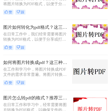
将图片转换为PDF格式，以便于分
帮你少走弯路。
享、打印或归档。那么怎么把图片转
赞
踩
成pdf格式的文件呢？本文将介绍三种
将图片转换为PDF格式的方法，每种
方法都有其特点和适用场景，您可以
图片如何转化为pdf格式？这三个实用指南收好！
根据自己的需求选择最合适的方式。
在日常工作中，我们经常需要将图片
转换为PDF格式，以便于分享或打
印。那么图片如何转化为pdf格式呢？
赞
踩
本文将介绍三种将图片转化为PDF格
式的常用方法，每种方法都有其特点
和适用场景，您可以根据自己的需求
如何将图片转换成pdf？这三种方法帮助你解决问题！
选择最合适的方式。
在工作和学习中，将图片转换成PDF
文件的需求非常普遍。将图片转换成
PDF不仅可以方便地整合多张图片，
赞
踩
还可以确保文件格式的一致性和兼容
性。那么如何将图片转换成pdf呢？本
文将介绍三种常见的图片转PDF方
图片怎么转pdf的格式？推荐三种实用的方法！
法。
在日常工作和学习中，经常需要将图
片转换为PDF格式，以确保文件的格