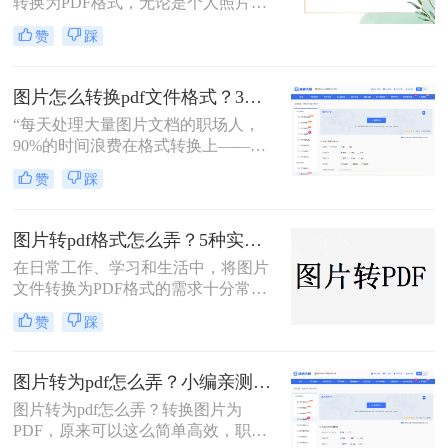
转换为PDF格式，无论是个人照片管
案，涵盖手机、电脑、在线及自动化
理、证件扫描，还是商业和行政领域
赞
踩
方式，帮助您根据场景灵活选用。
的文档整理、合同协议，这种转换都
能提高数据管理效率、传输效率和安
全性。那么图片转为pdf怎么弄呢？本
图片怎么转换pdf文件格式？3种高效方法全解析，职场人必备技能！
文将介绍三种将图片转换为PDF的方
“每天处理大量图片文档的职场人，
法。
90%的时间浪费在格式转换上——这
不是技术问题，而是方法误区。” 作
赞
踩
为深耕办公软件测评多年的博主，小
编发现许多用户仍在用截图拼接的原
始方式处理图片转PDF需求。那么图
图片转pdf格式怎么弄？5种实用的转换方法！
片怎么转换pdf文件格式呢？本文将揭
在日常工作、学习和生活中，将图片
秘三种专业级转换方法，结合实测数
文件转换为PDF格式的需求十分常
据帮你突破效率瓶颈。
见。PDF格式因其跨平台兼容性强、
赞
踩
内容不易篡改、排版稳定等优势，成
为文件共享与存档的首选。那么图片
转pdf格式怎么弄呢？本文将介绍几种
图片转为pdf怎么弄？小编亲测5种实用方法，告别繁琐操作！
常见的图片转PDF方法，帮助用户高
图片转为pdf怎么弄？转换图片为
效完成转换。
PDF，原来可以这么简单高效，职场