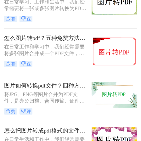
在日常学习、工作和生活中，我们经
常需要将一张或多张图片转换为PDF
格式，以便于分享、存档或打印。无
赞
踩
论是整理电子相册、提交证件照，还
是归档工作截图，图片转PDF的需求
都十分常见。为了帮你快速选出最适
怎么图片转pdf？五种免费方法对比与实操指南（附详细表格）！
合自己的转换方式，下表汇总了四种
在日常工作和学习中，我们经常需要
主流免费方法的核心差异：
将多张图片合并成一个PDF文件，以
便于分享、存档或打印。无论是制作
赞
踩
电子相册、整理工作截图、提交证件
照，还是将扫描件归档，图片转PDF
的需求都极为常见。为了帮你快速选
图片如何转换pdf文件？四种方法实测对比，附各场景最优选！
出最适合自己的转换方式，下表汇总
了五种主流方法的核心差异：
将JPG、PNG等图片合并为PDF文
件，是办公归档、合同传输、证件提
交中经常遇到的需求。但不同方法在
赞
踩
转换质量、操作效率、数据安全方面
差异很大——选错方法可能导致图片
模糊、页面错位，甚至隐私泄露。本
怎么把图片转成pdf格式的文件？尝试下面三种方法！
文基于实际测试，对比四种主流图片
在日常生活和工作中，我们经常需要
转PDF方案，按场景给出明确建议，