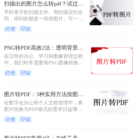
您根据不同的需求选择最合适的方
扫描出的图片怎么转pdf？试过好用的几个办法！
法。
平时拿手机扫描文件、用扫描仪扫合
同，得到的都是一张张图片。可一旦
要发给别人、归档保存或者打印出
赞
踩
来，PDF格式明显更正式、也更方
便。很多人卡在这一步：图片质量还
行，转完PDF却模糊了；十几页的扫
PNG转PDF高效2法：透明背景保留和文件压缩设置！
描件，一页一页转太磨人；还有些涉
在日常的办公、学习和图像管理过程
及隐私的文件，不敢随便往在线工具
中，我们时常需要将PNG图像转换为
里传。
PDF文件。PDF文件格式因其良好的
赞
踩
兼容性、稳定性和在不同设备上显示
的一致性而广受青睐。那么png怎么
转换成pdf呢？本文将介绍二种实现图
图片转PDF：3种实用方法按图片格式（JPG/PNG/BMP）选！
片转PDF的方法。
在数字化办公和个人文档管理中，将
图片转换为PDF格式的需求日益增
长。PDF（Portable Document
赞
踩
Format）因其跨平台兼容性、不易变
形的特点，广泛应用于文档保存和共
享。那么如何把图片转换成PDF呢？