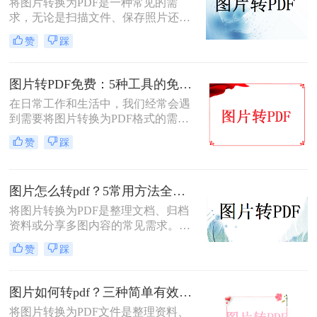
将图片转换为PDF是一种常见的需
求，无论是扫描文件、保存照片还是
整理资料，PDF格式都能更好地保证
赞
踩
内容的完整性和兼容性。那么图片转
pdf怎么弄呢？本文将介绍电脑、手
机、在线工具等多种转换方法，总有
图片转PDF免费：5种工具的免费额度、水印和文件限制对比！
一种适合你！
在日常工作和生活中，我们经常会遇
到需要将图片转换为PDF格式的需
求。无论是为了方便存档、分享或打
赞
踩
印，将图片转换为PDF格式是一项很
常见的操作。那么图片转pdf格式怎么
弄免费呢？在本文中，我将介绍五种
图片怎么转pdf？5常用方法全攻略！
简便方法来帮助您免费将图片转换为
PDF格式。
将图片转换为PDF是整理文档、归档
资料或分享多图内容的常见需求。那
么图片怎么转pdf呢？本文系统梳理5
赞
踩
类主流方法，助你快速实现图片转
PDF。
图片如何转pdf？三种简单有效的方法分享！
将图片转换为PDF文件是整理资料、