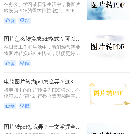
在办公、学习或日常生活中，将图片
转换为PDF的需求日益增加。PDF格
式因其跨平台兼容性、可编辑性和安
赞
踩
全性，成为文档分享和存储的首选。
以下是几种简单实用的方法，涵盖操
作系统自带工具、专业软件及在线服
图片怎么转换成pdf格式？可以试试这4个转换方法！
务，帮助您高效完成图片到PDF的转
在日常工作和生活中，我们经常需要
换。
将图片转换成PDF格式，以便更好地
分享、保存或打印。那么图片怎么转
赞
踩
换成pdf格式呢？本文将介绍四种将图
片转换成PDF格式的方法。
电脑图片转为pdf怎么弄？这3种方法值得尝试！
将电脑中的图片转换为PDF格式，不
仅可以方便地进行整合管理和跨平台
查看，还能有效保护图片的原始质量
赞
踩
和隐私信息。那么电脑图片转为pdf怎
么弄呢？本文将介绍三种将电脑图片
转为PDF的方法，帮助您轻松实现图
图片转pdf怎么弄？一文掌握全平台方法！
片到PDF的转换。