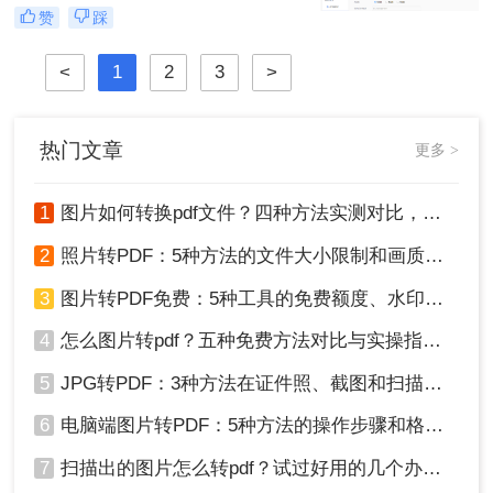
效率提升从此触手可及！“一张图片
赞
踩
秒变PDF文档？是的，你没听错！”作
为从事电脑办公软件测评多年的博
<
1
2
3
>
主，小编深知职场办公人群对高效转
换工具的渴求，今天就分享超实用方
法，帮你轻松解决图片转pdf难题。
热门文章
更多 >
1
图片如何转换pdf文件？四种方法实测对比，附各场景最优选！
2
照片转PDF：5种方法的文件大小限制和画质保留实测！
3
图片转PDF免费：5种工具的免费额度、水印和文件限制对比！
4
怎么图片转pdf？五种免费方法对比与实操指南（附详细表格）！
5
JPG转PDF：3种方法在证件照、截图和扫描件上的转换精度差异！
6
电脑端图片转PDF：5种方法的操作步骤和格式保留对比！
7
扫描出的图片怎么转pdf？试过好用的几个办法！