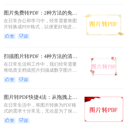
于文档共享和存档。那么jpg图片怎么
转换pdf呢？本文将介绍三种将JPG图
图片免费转PDF：2种方法的免费额度、水印和画质对比！
片转换为PDF的方法。
在日常办公和学习中，经常需要将图
片转换成PDF格式，以便更好地进行
分享、打印或存档。那么如何把图片
赞
踩
转换成pdf格式免费呢？本文将介绍两
种免费将图片转换成PDF的方法。
扫描图片转PDF：4种方法的清晰度和文件体积对比!
在日常生活和工作中，我们经常需要
将纸质文档或照片扫描成数字图片，
并进一步将这些图片转换成PDF格
赞
踩
式，以便于分享、存储和查阅。那么
怎么把扫描图片转换成pdf呢？本文将
介绍四种将扫描图片转换成PDF的方
图片转PDF快捷4法：从拖拽上传到批量导出的操作流程！
法。
在日常生活中，将图片转换为PDF格
式的需求十分常见，无论是为了保存
照片、制作电子相册，还是为了提交
赞
踩
报告和简历中的图片资料。那么图片