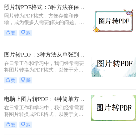
呢？本文将介绍三种将扫描件转换成
照片转PDF格式：3种方法在保留EXIF信息和画质上的差异！
PDF格式的方法。
照片转为PDF格式，方便存储和传
输，成为很多人需要解决的问题。无
论是为了整理相册、备份照片，还是
赞
踩
为了表格化、合并分享，PDF格式都
是一个理想的选择。那么如何将照片
转为pdf格式呢？本文将为您介绍几种
图片转PDF：3种方法从单张到批量转换的操作差异！
简单而快速的方法，帮助您轻松实现
照片转PDF的操作。
在日常工作和学习中，我们经常需要
将图片转换为PDF格式，以便于分
享、打印和存档。那么图片怎么转pdf
赞
踩
呢？本文将介绍三种常用的将图片转
换为PDF格式的方法，帮助您根据不
同的需求选择最合适的方式。
电脑上图片转PDF：4种简单方法的操作步骤和DPI设置！
在日常工作和学习中，我们经常需要
将图片转换成PDF格式，以便于文件
的传输、存储和打印。那么电脑上怎
赞
踩
么图片转pdf呢？本文将介绍三种在电
脑上将图片转换为PDF的方法，帮助