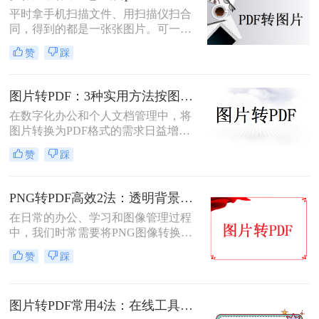
平时拿手机扫描文件、用扫描仪扫合
同，得到的都是一张张图片。可一旦
要发给别人、归档保存或者打印出
赞
踩
来，PDF格式明显更正式、也更方
便。很多人卡在这一步：图片质量还
行，转完PDF却模糊了；十几页的扫
图片转PDF：3种实用方法按图片格式（JPG/PNG/BMP）选！
描件，一页一页转太磨人；还有些涉
在数字化办公和个人文档管理中，将
及隐私的文件，不敢随便往在线工具
图片转换为PDF格式的需求日益增
里传。
长。PDF（Portable Document
赞
踩
Format）因其跨平台兼容性、不易变
形的特点，广泛应用于文档保存和共
享。那么如何把图片转换成PDF呢？
PNG转PDF高效2法：透明背景保留和文件压缩设置！
本文将介绍几种实用的方法来帮助您
在日常的办公、学习和图像管理过程
完成图片到PDF的转换。
中，我们时常需要将PNG图像转换为
PDF文件。PDF文件格式因其良好的
赞
踩
兼容性、稳定性和在不同设备上显示
的一致性而广受青睐。那么png怎么
转换成pdf呢？本文将介绍二种实现图
图片转PDF常用4法：在线工具、桌面软件、手机APP和打印导出的适用边界！
片转PDF的方法。