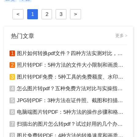
内容不易篡改、排版稳定等优势，成
为文件共享与存档的首选。那么图片
<
1
2
3
>
转pdf格式怎么弄呢？本文将介绍几种
常见的图片转PDF方法，帮助用户高
效完成转换。
热门文章
更多 >
1
图片如何转换pdf文件？四种方法实测对比，附各场景最优选！
2
照片转PDF：5种方法的文件大小限制和画质保留实测！
3
图片转PDF免费：5种工具的免费额度、水印和文件限制对比！
4
怎么图片转pdf？五种免费方法对比与实操指南（附详细表格）！
5
JPG转PDF：3种方法在证件照、截图和扫描件上的转换精度差异！
6
电脑端图片转PDF：5种方法的操作步骤和格式保留对比！
7
扫描出的图片怎么转pdf？试过好用的几个办法！
8
图片免费转PDF：4种方法的转换速度和画质损失对比！