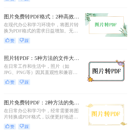
本文将介绍几种将图片转换成PDF的
方法，以帮助您选择最适合自己的转
换方式。
图片免费转PDF格式：2种高效方法的转换速度和画质损失对比！
在现代办公和学习环境中，将图片转
换为PDF格式的需求日益增加。无论
是为了更好地保存、传输还是打印图
赞
踩
片，PDF格式因其跨平台兼容性和格
式固定性而受到广泛欢迎。那么图片
怎么转换成pdf格式免费呢？本文将介
照片转PDF：5种方法的文件大小限制和画质保留实测！
绍两种免费且高效的图片转PDF的方
在日常工作和生活中，照片（如
法。
JPG、PNG等）因其直观性和兼容性
被广泛使用。然而，在需要整合多张
赞
踩
照片、提高安全性或便于打印时，将
照片转换为PDF文档成为常见需求。
那么如何把照片转换成pdf格式呢？本
图片免费转PDF：2种方法的免费额度、水印和画质对比！
文将详细介绍5种将照片转换为PDF的
常用高效方法，帮助用户根据需求选
在日常办公和学习中，经常需要将图
择最适合的方案。
片转换成PDF格式，以便更好地进行
分享、打印或存档。那么如何把图片
赞
踩
转换成pdf格式免费呢？本文将介绍两