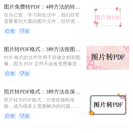
图片免费转PDF：4种方法的转换速度和画质损失对比！
在办公室、学习和生活中，我们经常
需要看到大量的图片文件，但毕竟，
一张一张地看照片相对麻烦，所以我
赞
踩
们通常会把照片变成PDF。事实上，
图片到PDF的操作过程非常简单。今
天，我将教你图片转为pdf怎么弄免费
图片转PDF格式：3种方法按图片来源（手机/相机/截图）选！
的。
PDF 格式的文件常用于存储文档和图
像，因为 PDF 文件不会改变图像质
量、版本或格式，而且可以在任何设
赞
踩
备之间轻松传输。如果你想将一些图
片文件（如 JPG、PNG、BMP 等）合
并成一个 PDF 文件，本文将介绍图片
照片转PDF格式：3种方法在保留EXIF信息和画质上的差异！
如何转换为PDF格式。
照片转为PDF格式，方便存储和传
输，成为很多人需要解决的问题。无
论是为了整理相册、备份照片，还是
赞
踩
为了表格化、合并分享，PDF格式都
是一个理想的选择。那么如何将照片
转为pdf格式呢？本文将为您介绍几种