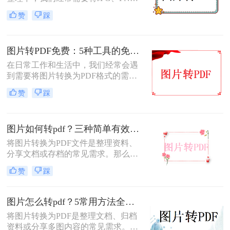
等格式的图片合并转换为PDF文档。
赞
踩
然而，许多用户都遇到过这样一个令
人头疼的问题：明明原图在电脑上查
看非常清晰，转换生成的PDF文件却
图片转PDF免费：5种工具的免费额度、水印和文件限制对比！
变得模糊、边缘出现锯齿，甚至无法
进行高质量的打印。面对图片转PDF
在日常工作和生活中，我们经常会遇
后模糊/不清晰怎么办这一难题，很多
到需要将图片转换为PDF格式的需
人往往束手无策。
求。无论是为了方便存档、分享或打
赞
踩
印，将图片转换为PDF格式是一项很
常见的操作。那么图片转pdf格式怎么
弄免费呢？在本文中，我将介绍五种
图片如何转pdf？三种简单有效的方法分享！
简便方法来帮助您免费将图片转换为
PDF格式。
将图片转换为PDF文件是整理资料、
分享文档或存档的常见需求。那么图
片如何转pdf呢？本文将介绍三种简单
赞
踩
有效的方法，助您快速完成转换。
图片怎么转pdf？5常用方法全攻略！
将图片转换为PDF是整理文档、归档
资料或分享多图内容的常见需求。那