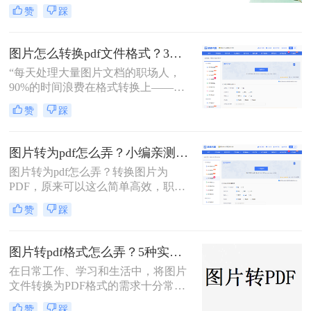
理、证件扫描，还是商业和行政领域
赞
踩
方式，帮助您根据场景灵活选用。
的文档整理、合同协议，这种转换都
能提高数据管理效率、传输效率和安
全性。那么图片转为pdf怎么弄呢？本
图片怎么转换pdf文件格式？3种高效方法全解析，职场人必备技能！
文将介绍三种将图片转换为PDF的方
“每天处理大量图片文档的职场人，
法。
90%的时间浪费在格式转换上——这
不是技术问题，而是方法误区。” 作
赞
踩
为深耕办公软件测评多年的博主，小
编发现许多用户仍在用截图拼接的原
始方式处理图片转PDF需求。那么图
图片转为pdf怎么弄？小编亲测5种实用方法，告别繁琐操作！
片怎么转换pdf文件格式呢？本文将揭
图片转为pdf怎么弄？转换图片为
秘三种专业级转换方法，结合实测数
PDF，原来可以这么简单高效，职场
据帮你突破效率瓶颈。
效率提升从此触手可及！“一张图片
赞
踩
秒变PDF文档？是的，你没听错！”作
为从事电脑办公软件测评多年的博
主，小编深知职场办公人群对高效转
图片转pdf格式怎么弄？5种实用的转换方法！
换工具的渴求，今天就分享超实用方
在日常工作、学习和生活中，将图片
法，帮你轻松解决图片转pdf难题。
文件转换为PDF格式的需求十分常
见。PDF格式因其跨平台兼容性强、
赞
踩