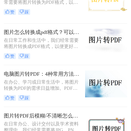
常需要将图片转换为PDF格式，以便
于分享、打印或存档。PDF文件因其
赞
踩
跨平台兼容性、保持格式不变以及安
全性高等特点而备受青睐。幸运的
是，现在有许多免费的方法可以将图
图片怎么转换成pdf格式？可以试试这4个转换方法！
片转换为PDF，无需花费任何费用即
可轻松完成转换。那么图片怎么免费
在日常工作和生活中，我们经常需要
转PDF呢？本文将为您详细介绍几种
将图片转换成PDF格式，以便更好地
免费将图片转换为PDF的方法。
分享、保存或打印。那么图片怎么转
赞
踩
换成pdf格式呢？本文将介绍四种将图
片转换成PDF格式的方法。
电脑图片转PDF：4种常用方法按Windows和Mac系统分别推荐！
在办公、学习或日常生活中，将图片
转换为PDF的需求日益增加。PDF格
式因其跨平台兼容性、可编辑性和安
赞
踩
全性，成为文档分享和存储的首选。
以下是几种简单实用的方法，涵盖操
作系统自带工具、专业软件及在线服
图片转PDF后模糊/不清晰怎么办？三种有效方法帮你解决！
务，帮助您高效完成图片到PDF的转
在日常办公、设计交付以及学术资料
换。
整理中，我们经常需要将JPG、PNG