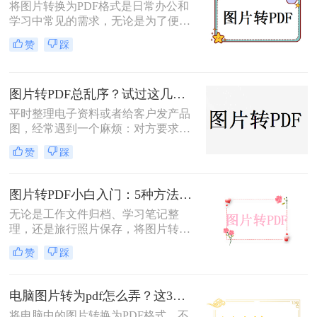
将图片转换为PDF格式是日常办公和
学习中常见的需求，无论是为了便于
分享、存储还是打印。那么图片转为
赞
踩
pdf怎么弄呢？本文将介绍几种常用的
图片转PDF的方法，并对每种方法进
行优缺点分析。
图片转PDF总乱序？试过这几个方法后顺手多了
平时整理电子资料或者给客户发产品
图，经常遇到一个麻烦：对方要求把
一堆零散的图片打包成一个完整的
赞
踩
PDF文件。如果一张张发过去，不仅
显得不专业，还容易漏掉或者顺序搞
混。很多朋友一搜“图片转pdf怎么
图片转PDF小白入门：5种方法从最简单到最专业逐步升级！
弄”，出来一堆复杂的教程，其实只
无论是工作文件归档、学习笔记整
要找对工具，这事儿非常简单。本文
理，还是旅行照片保存，将图片转换
就按大家最常用的场景（在线免安
为PDF都能让内容更规范、更易分
装、批量处理、手机自带功能）整理
赞
踩
享。那么如何图片转pdf呢？本文提供
了几个亲测好用的办法，帮你轻松搞
电脑、手机、在线网站、免费软件等
定格式转换的烦恼。
5种常用方法，3分钟即可学会！
电脑图片转为pdf怎么弄？这3种方法值得尝试！
将电脑中的图片转换为PDF格式，不