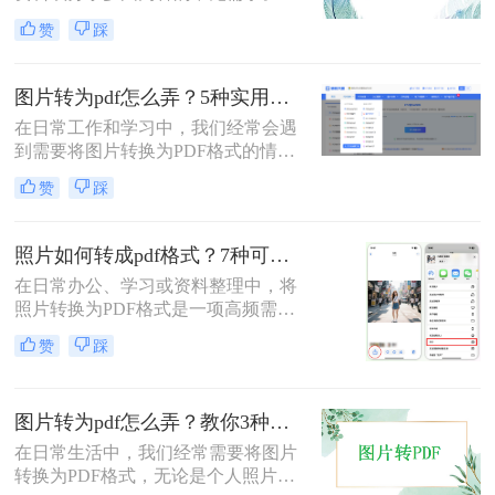
么图片怎么转pdf呢？本文系统梳理5
赞
踩
类主流方法，助你快速实现图片转
PDF。
图片转为pdf怎么弄？5种实用转换方法详解！
在日常工作和学习中，我们经常会遇
到需要将图片转换为PDF格式的情
况。无论是整理证件照片、制作电子
赞
踩
相册，还是将扫描的文档统一格式，
图片转为pdf怎么弄成为了很多人需要
掌握的基本技能。PDF格式具有跨平
照片如何转成pdf格式？7种可靠方法详解！
台兼容性好、文件体积相对较小、易
在日常办公、学习或资料整理中，将
于分享等优点，因此成为文档处理的
照片转换为PDF格式是一项高频需
首选格式。本文将详细介绍5种实用
求。无论是扫描的合同、手写笔记，
的图片转PDF方法，帮助您快速解决
赞
踩
还是拍摄的证件、课件，统一的PDF
转换需求。
格式能确保排版稳定、便于分发和存
档。但面对五花八门的工具，如何选
图片转为pdf怎么弄？教你3种常用转换方法！
择高效、安全且无需付费的方法？本
文将基于实际使用经验，为您梳理7
在日常生活中，我们经常需要将图片
种照片如何转成PDF格式的实用方
转换为PDF格式，无论是个人照片管
案，涵盖手机、电脑、在线及自动化