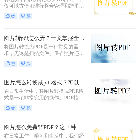
仅可以方便地进行整合管理和跨平台
查看，还能有效保护图片的原始质量
赞
踩
和隐私信息。那么电脑图片转为pdf怎
么弄呢？本文将介绍三种将电脑图片
转为PDF的方法，帮助您轻松实现图
图片转pdf怎么弄？一文掌握全平台方法！
片到PDF的转换。
将图片转换为PDF是一种常见的需
求，无论是扫描文件、保存照片还是
整理资料，PDF格式都能更好地保证
赞
踩
内容的完整性和兼容性。那么图片转
pdf怎么弄呢？本文将介绍电脑、手
机、在线工具等多种转换方法，总有
图片怎么转换成pdf格式？可以尝试这三种方法！
一种适合你！
在日常生活中，将图片转换成PDF格
式是一项非常实用的操作。PDF格式
因其跨平台兼容性、格式固定性和易
赞
踩
于分享打印等特点，被广泛应用于各
种正式文件的传输与存储。那么图片
怎么转换成pdf格式呢？本文将介绍三
图片怎么免费转PDF？这四种方法轻松搞定！
种将图片转换成PDF格式的方法。
在日常工作、学习和生活中，我们经