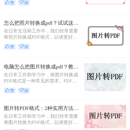
赞
踩
传递。那么图片怎么转PDF的格式
呢？本文将介绍三种将图片转换为
PDF格式的方法。
怎么把照片转换成pdf？试试这三个转换方法！
在日常生活和工作中，我们经常需要
将照片转换成PDF格式，以便更好地
进行分享、存储或打印。那么怎么把
赞
踩
照片转换成pdf呢？本文将介绍三种将
照片转换成PDF的实用方法，帮助你
轻松完成照片到PDF的转换。
电脑怎么把图片转换成pdf？教你4种简单的方法！
在日常工作和学习中，将图片转换成
PDF格式是一种常见的需求。PDF格
式具有支持矢量图形、打印格式不走
赞
踩
样、兼容性高、体积小以及支持批注
等特点，使得它成为许多场合的首选
格式。那么电脑怎么把图片转换成pdf
图片转PDF格式：2种实用方法的关键参数和输出质量对比！
呢？本文将介绍四种常见的图片转
在日常工作和学习中，我们经常需要
PDF的方法。
将图片转换为PDF格式，以便更好地
保存、分享和打印。那么如何将图片