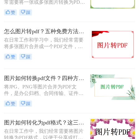
常需要将一张或多张图片转换为PDF
格式，以便于分享、存档或打印。无
赞
踩
论是整理电子相册、提交证件照，还
是归档工作截图，图片转PDF的需求
都十分常见。为了帮你快速选出最适
怎么图片转pdf？五种免费方法对比与实操指南（附详细表格）！
合自己的转换方式，下表汇总了四种
在日常工作和学习中，我们经常需要
主流免费方法的核心差异：
将多张图片合并成一个PDF文件，以
便于分享、存档或打印。无论是制作
赞
踩
电子相册、整理工作截图、提交证件
照，还是将扫描件归档，图片转PDF
的需求都极为常见。为了帮你快速选
图片如何转换pdf文件？四种方法实测对比，附各场景最优选！
出最适合自己的转换方式，下表汇总
了五种主流方法的核心差异：
将JPG、PNG等图片合并为PDF文
件，是办公归档、合同传输、证件提
交中经常遇到的需求。但不同方法在
赞
踩
转换质量、操作效率、数据安全方面
差异很大——选错方法可能导致图片
模糊、页面错位，甚至隐私泄露。本
图片如何转化为pdf格式？这三个实用指南收好！
文基于实际测试，对比四种主流图片
在日常工作中，我们经常需要将图片
转PDF方案，按场景给出明确建议，
转换为PDF格式，以便于分享或打
帮你少走弯路。