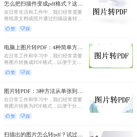
怎么把扫描件变成pdf格式？这三种方法简单又实用！
简单而快速的方法，帮助您轻松实现
照片转PDF的操作。
在日常生活和工作中，我们经常需要
将纸质文档或照片通过扫描设备转化
为数字格式，并进一步将其保存为
赞
踩
PDF文件，以便于分享、存储和查
阅。那么怎么把扫描件变成pdf格式
呢？本文将介绍三种将扫描件转换成
电脑上图片转PDF：4种简单方法的操作步骤和DPI设置！
PDF格式的方法。
在日常工作和学习中，我们经常需要
将图片转换成PDF格式，以便于文件
的传输、存储和打印。那么电脑上怎
赞
踩
么图片转pdf呢？本文将介绍三种在电
脑上将图片转换为PDF的方法，帮助
您根据不同的需求选择最合适的方
图片转PDF：3种方法从单张到批量转换的操作差异！
法。
在日常工作和学习中，我们经常需要
将图片转换为PDF格式，以便于分
享、打印和存档。那么图片怎么转pdf
赞
踩
呢？本文将介绍三种常用的将图片转
换为PDF格式的方法，帮助您根据不
同的需求选择最合适的方式。
扫描出的图片怎么转pdf？试过好用的几个办法！