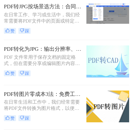
PDF转JPG按场景选方法：合同、图纸、证件照分别用哪种！
在日常工作、学习或生活中，我们经
常需要将PDF文件中的页面或特定内
容转换为JPG图片格式。无论是为了
赞
踩
在演示文稿中插入一页图表、在社交
媒体上分享一份文档的截图，还是为
了满足某些平台只支持图片上传的需
PDF转化为JPG：输出分辨率、色彩模式和压缩率的设置指南！
求，PDF转JPG都是一项非常实用的
PDF 文件常用于保存文档的固定格
技能
式，但在需要分享或编辑图片内容
时，JPG 格式更为灵活。那么pdf如何
赞
踩
转化为jpg呢？本文将详细介绍几种常
用的 PDF 转 JPG 方法，帮助你轻松
实现格式转换。
PDF转图片零成本3法：免费工具的转换精度和限制对比！
在日常生活和工作中，我们经常需要
将PDF文件转换为图片格式，以便于
分享、编辑或打印。那么怎么不花钱
赞
踩
把pdf转成图片呢？本文将介绍三种不
花钱将PDF转换成图片的方法，帮助