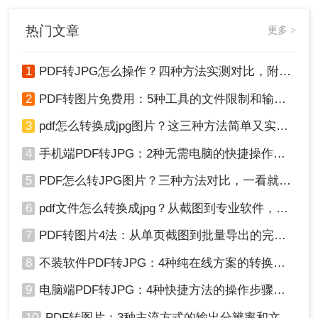
因在线转换工具导致的企业核心数据
泄露事件！
热门文章
更多 >
1
PDF转JPG怎么操作？四种方法实测对比，附各场景最优选！
2
PDF转图片免费用：5种工具的文件限制和输出质量对比！
3
pdf怎么转换成jpg图片？这三种方法简单又实用！
4
手机端PDF转JPG：2种无需电脑的快捷操作流程！
5
PDF怎么转JPG图片？三种方法对比，一看就懂！
6
pdf文件怎么转换成jpg？从截图到专业软件，一篇讲清楚！
7
PDF转图片4法：从单页截图到批量导出的完整操作路径！
8
不装软件PDF转JPG：4种纯在线方案的转换效果和速度对比！
9
电脑端PDF转JPG：4种快捷方法的操作步骤和常见格式问题！
10
PDF转图片：3种主流方式的输出分辨率和文件体积实测！