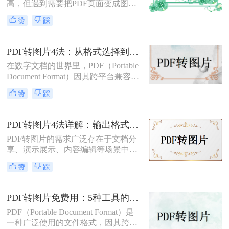
高，但遇到需要把PDF页面变成图片
插入文档、发微信、上传到只接受图
赞
踩
片格式的平台时，就得做格式转换。
不同方法在转换质量、操作效率、数
据安全方面差异很大——截图法可能
PDF转图片4法：从格式选择到DPI设置的完整操作指南！
模糊失真，在线工具有隐私顾虑，专
在数字文档的世界里，PDF（Portable
业软件又需要安装。选错方法不仅浪
Document Format）因其跨平台兼容性
费时间，还可能得到画质差的图片。
和版面保真度而备受推崇。然而，在
赞
踩
某些情况下，将PDF文件中的页面或
特定内容转化为图像格式，如JPEG或
PNG，可能更为实用，比如制作演示
PDF转图片4法详解：输出格式、分辨率、批量处理全对比！
文稿、社交媒体分享或整合进其他图
PDF转图片的需求广泛存在于文档分
文混排的设计中。那么pdf如何转成图
享、演示展示、内容编辑等场景中。
片呢？本文将详细介绍将PDF文件转
那么pdf如何转图片呢？本文将从不同
换为图片的多种方法，帮助你轻松完
赞
踩
平台和用户需求出发，详细介绍多种
成这一任务。
常用方法。
PDF转图片免费用：5种工具的文件限制和输出质量对比！
PDF（Portable Document Format）是
一种广泛使用的文件格式，因其跨平