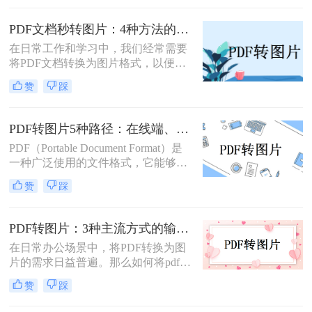
PDF文件转换为图片格式，以便更灵
换。
活地编辑、分享或用于其他特殊用
PDF文档秒转图片：4种方法的速度和画质实测排名！
途。那么pdf转图片怎么转免费呢？以
在日常工作和学习中，我们经常需要
下将详细介绍几种免费将PDF转换为
将PDF文档转换为图片格式，以便于
图片的方法，帮助用户轻松实现格式
分享、编辑或满足特定的展示需求。
转换。
赞
踩
那么pdf文档怎么变成图片呢？本文将
详细介绍几种将PDF文档转换成图片
的方法，帮助读者轻松应对这一需
PDF转图片5种路径：在线端、客户端和截图法的效率对比！
求。
PDF（Portable Document Format）是
一种广泛使用的文件格式，它能够保
持文档格式不变，无论在哪种设备上
赞
踩
打开都能呈现出一致的效果。然而，
有时候我们可能需要将PDF文件中的
一页或多页转换为图片格式，比如
PDF转图片：3种主流方式的输出分辨率和文件体积实测！
JPG或PNG，以方便在不同的应用场
在日常办公场景中，将PDF转换为图
景中使用。那么pdf转图片怎么转呢？
片的需求日益普遍。那么如何将pdf转
本文将详细介绍几种常见的方法来帮
换成图片呢？本文精选三种主流方
助您将PDF文件转换为图片。
赞
踩
法，助您高效完成格式转换。