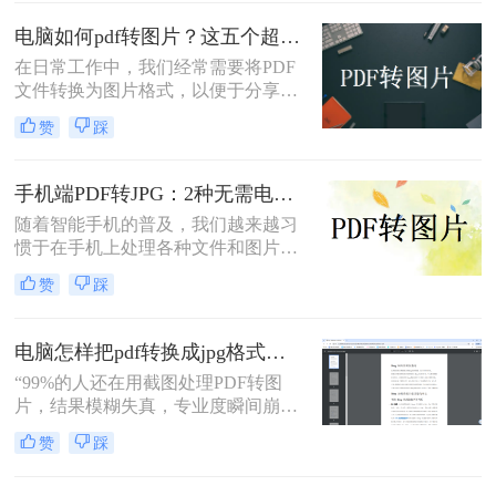
分享、插入演示文稿或进行图像编
pdf怎么转换成jpg图片呢？本文融合
辑。那么电脑上pdf怎么转换成图片
专业知识和实际案例，确保内容客观
电脑如何pdf转图片？这五个超实用的方法一定要试试！
呢？本文将全面介绍五种在电脑上将
中立，同时自然融入高效工具推荐，
在日常工作中，我们经常需要将PDF
PDF转换为图片的高效方法，涵盖专
助您轻松应对办公挑战。
文件转换为图片格式，以便于分享、
业软件、在线工具、命令行技巧等不
编辑或打印。那么电脑如何pdf转图片
同解决方案。
赞
踩
呢？本文将为您介绍五种高效的PDF
转图片方法，帮助您轻松完成转换任
务。
手机端PDF转JPG：2种无需电脑的快捷操作流程！
随着智能手机的普及，我们越来越习
惯于在手机上处理各种文件和图片。
有时候，我们可能需要将PDF文件中
赞
踩
的图片转换成JPG格式，以便在不同
的场合中使用。下面是一篇关于手机
怎么把pdf图片转换成jpg的文章，希
电脑怎样把pdf转换成jpg格式的图片？三大高效方法，精准保真一看就会！
望对您有所帮助。
“99%的人还在用截图处理PDF转图
片，结果模糊失真，专业度瞬间崩
塌。”作为一名深耕电脑办公软件测
赞
踩
评多年的博主，小编每天都在与各种
文档格式打交道。我深知，对于职场