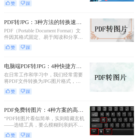
赞
踩
脑如何pdf转图片呢？本文介绍四种常
见的PDF转图片的方法。
PDF转JPG：3种方法的转换速度、清晰度和文件体积对比！
PDF（Portable Document Format）文
件因其格式固定、易于阅读和分享而
广受欢迎。然而，在某些情况下，我
赞
踩
们可能需要将PDF文件转换为JPG图
片格式，以便进行图像处理、在线分
享或嵌入到其他文档中。那么pdf怎么
电脑端PDF转JPG：4种快捷方法的操作步骤和常见格式问题！
转换成jpg呢？本文将介绍三种将PDF
在日常工作和学习中，我们经常需要
转换成JPG的实用方法。
将PDF文件转换为JPG图片格式，以
便于在网页上分享、在演示中插入或
赞
踩
简单地打印出来。那么电脑怎么把pdf
转换成jpg图片呢？本文将介绍四种不
同的方法，帮助你在电脑上轻松完成
PDF免费转图片：4种方案的高清输出设置和无损转换要点！
PDF到JPG的转换。
“PDF转图片看似简单，实则暗藏玄机
——选错工具，要么模糊到亲妈不
认，要么操作复杂到怀疑人生。那么
赞
踩
pdf怎么免费转换成图片呢？”作为深