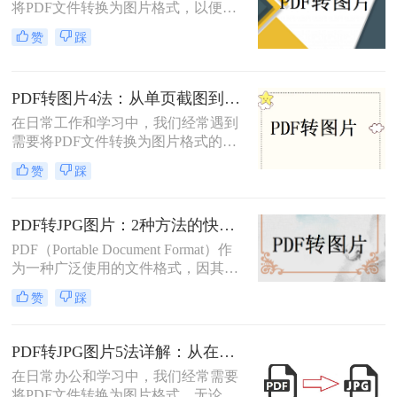
将PDF文件转换为图片格式，以便进
行分享、打印或进一步的图像处理。
赞
踩
那么怎么把pdf转图片呢？本文将介绍
三种将PDF转为图片的方法。每种方
法都有其特点和适用场景，您可以根
PDF转图片4法：从单页截图到批量导出的完整操作路径！
据实际需求选择合适的方法进行转
换。
在日常工作和学习中，我们经常遇到
需要将PDF文件转换为图片格式的情
况。无论是制作PPT素材、在社交媒
赞
踩
体分享资料，还是在不方便打开PDF
阅读器的设备上查看内容，了解怎么
把PDF转成图片都是一项必备技能。
PDF转JPG图片：2种方法的快捷操作和格式选择要点！
本文将详细介绍4种实用的转换方
PDF（Portable Document Format）作
法，帮助您快速掌握这项技能。
为一种广泛使用的文件格式，因其跨
平台、不易被篡改的特性而备受青
赞
踩
睐。然而，在某些情况下，我们可能
需要将PDF转换成JPG图片格式，以
便于在更多设备上查看、分享或进行
PDF转JPG图片5法详解：从在线工具到桌面端全路径对比！
编辑。那么怎么将pdf转换成jpg图片
在日常办公和学习中，我们经常需要
呢？本文将介绍两种将PDF转换成
将PDF文件转换为图片格式。无论是