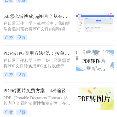
赞
踩
文将介绍多种实用方法，满足不同场
景需求。
pdf怎么转换成jpg图片？从在线工具到专业软件，总有一款适合你！
在日常工作、学习或生活中，我们经
常会遇到需要将PDF文件内容转换为
JPG图片的场景。或许是希望将一份
赞
踩
报告中的图表插入PPT演示，或许是
想要分享合同中的某一页而不发送整
个文件，又或者是为了在社交媒体上
PDF转JPG实用方法4选：按单页/多页/批量场景分别推荐！
展示一份精美的文档内容。PDF因其
在日常工作和学习中，我们经常需要
格式稳定、兼容性强而成为文档分发
将PDF文件转换成JPG图片以便于浏
的首选，但其不易编辑和截取的特
览、分享或编辑。PDF（Portable
性，也使得“PDF转JGT”成为一个高
赞
踩
Document Format）作为一种文档格
频需求。
式，以其跨平台兼容性和良好的文件
保护机制著称，但在某些情况下，我
PDF转图片免费方案：4种途径的免费额度和隐藏限制！
们更希望将其转换为JPG（Joint
PDF（Portable Document Format）因
Photographic Experts Group）格式的图
其内容查看的清晰性和稳定性，在日
片文件。那么如何把pdf怎么转换成
常工作和学习中得到了广泛应用。然
jpg图片呢？本文将介绍几种实用的方
赞
踩
而，在某些情况下，我们可能需要将
法，帮助您轻松实现PDF到JPG的转