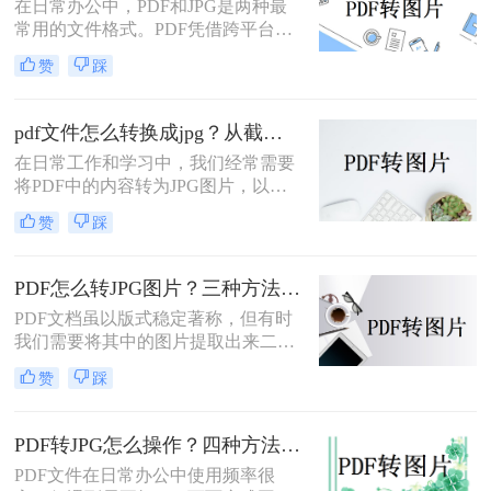
在日常办公中，PDF和JPG是两种最
常用的文件格式。PDF凭借跨平台兼
容性和文档保护特性，广泛用于合
赞
踩
同、报告、扫描件的存储与传输；而
JPG则以其通用性和易分享性，更适
合网页展示、社交媒体发布和图像编
pdf文件怎么转换成jpg？从截图到专业软件，一篇讲清楚！
辑。那么，PDF怎么转换成JPG图片
在日常工作和学习中，我们经常需要
呢？本文将先给出三种方案的直观对
将PDF中的内容转为JPG图片，以便
比，再逐一拆解操作步骤，您可根据
插入PPT、上传网页或通过微信分
使用频率、文件数量和隐私需求快速
赞
踩
享。PDF怎么转JPG图片？本文先给
选择最合适的方法。
出四种主流方案的对比结论，再逐一
拆解操作步骤，您可根据使用频率、
PDF怎么转JPG图片？三种方法对比，一看就懂！
图片质量要求和操作习惯快速选择最
PDF文档虽以版式稳定著称，但有时
适合的方法。
我们需要将其中的图片提取出来二次
编辑，或转成图片格式用于网页、
赞
踩
PPT等场景。那么，PDF怎么转JPG图
片？本文先给出三种主流方案的对比
结论，再逐一拆解操作步骤，您可根
PDF转JPG怎么操作？四种方法实测对比，附各场景最优选！
据转换频率、图片质量要求和隐私需
PDF文件在日常办公中使用频率很
求快速选择。