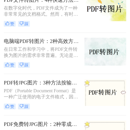
独特的优缺点和适用场景，用户可以
在数字化时代，PDF文件成为了一种
根据自己的需求选择最合适的方法。
非常常见的文档格式。然而，有时候
我们需要将PDF文件转换为图片格
赞
踩
式，以便于在网页或者其他媒体上使
用。那么，PDF文件怎样转图片呢？
本文将为您介绍几种简单、快速且高
电脑端PDF转图片：2种高效方法的详细操作和参数配置!
效的转换方法。
在日常工作和学习中，将PDF文件转
换为图片的需求非常普遍。无论是为
了方便分享、展示还是进一步处理，
赞
踩
掌握几种高效的PDF转图片方法都是
非常有用的。那么电脑上怎么把pdf转
图片呢？本文将详细介绍两种常见的
PDF转JPG图片：3种方法按输出质量和批量需求选择！
电脑上PDF转图片方法，帮助用户轻
PDF（Portable Document Format）是
松完成文件格式转换。
一种广泛使用的电子文件格式，因其
跨平台性和良好的排版效果而受到青
赞
踩
睐。然而，在某些情况下，我们可能
需要将PDF文件转换成JPG图片格
式，以便更方便地在不同设备或软件
PDF免费转JPG图片：2种零成本方案的转换效果和限制！
上进行查看和编辑。那么pdf怎么转换