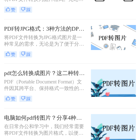
JPG图片的方法，包括使用专业软件
为了方便分享、嵌入演示文稿，还是
和在线转换工具，帮助大家轻松应对
赞
踩
为了保护文档内容不被随意编辑，掌
这一需求。
握怎么把PDF转成图片都是一项非常
实用的技能。本文将详细介绍5种经
PDF转JPG格式：3种方法的DPI设置和清晰度调节技巧！
过验证的有效方法，帮助您根据不同
将PDF文件转换为JPG格式图片是一
场景选择最适合的解决方案。
种常见的需求，无论是为了便于分
享、编辑还是其他用途。那么PDF转
赞
踩
jpg格式图片怎么弄呢？本文将介绍一
些常用的方法。
pdf怎么转换成图片？这二种转换方法较为实用！
PDF（Portable Document Format）文
件因其跨平台、保持格式一致性的特
性而被广泛使用。然而，在某些情况
赞
踩
下，我们可能希望将PDF内容转换为
图片格式，以便进行编辑、分享或打
印。那么pdf怎么转换成图片呢？本文
电脑如何pdf转图片？分享4种常见方法~！
将介绍两种将PDF转换成图片的方
在日常办公和学习中，我们经常需要
法。
将PDF文件转换为图片格式，以便更
好地进行分享、编辑或保存。那么电