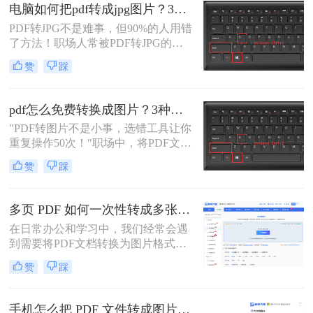
办公人群和自媒体创作者而言，将一
电脑如何把pdf转成jpg图片？3种高效方法，精准转换不踩坑！
份精心制作的PDF报告、产品手册或
PDF转JPG不是难事，但90%的人用错
设计稿，精准无误地转换为JPG图
了方法！职场人常被PDF转JPG的效
片，是嵌入PPT、上传网站或进行二
率问题困扰：扫描版文档转图片模
次编辑的常见刚需。
赞
踩
糊、批量处理繁琐、安全隐忧频发。
作为深耕电脑办公软件测评6年的小
编，我见过太多人因方法不当浪费时
pdf怎么免费转换成图片？3种高效方法实测！
间。
"PDF转图片不是小事，选错工具让你
重复操作50次！"职场中，将PDF文档
快速转为清晰图片是高频刚需——会
赞
踩
议截图、社交媒体配图、技术文档存
档，都需精准高效。然而，90%的办
公族曾陷入“转换后模糊不清、手动
多页 PDF 如何一次性转成多张图片？高效方法全解析！
调整耗时”的困境。
在日常办公和学习中，我们经常会遇
到需要将PDF文档转换为图片格式的
情况，比如制作PPT素材、在社交媒
赞
踩
体分享资料，或者在不方便打开PDF
阅读器的设备上查看内容。当面对几
十页甚至上百页的PDF文件时，一页
手机怎么把 PDF 文件转成图片？4种高效方法实测推荐