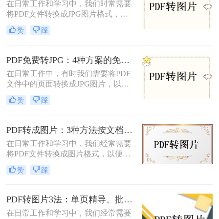
在日常工作和学习中，我们时常需要
成jpg图片呢？本文将介绍四种常用的
将PDF文件转换成JPG图片格式，以
将PDF文件转换为JPG图片的方法，
便于在多种设备和平台上进行浏览和
帮助您根据不同的需求选择最合适的
赞
踩
分享。那么pdf怎么转换成jpg图片免
方式。
费呢？本文将介绍两种免费将PDF转
换成JPG图片的方法。
PDF免费转JPG：4种方案的免费次数、文件限制和效果对照！
在日常工作中，有时我们需要将PDF
文件中的页面转换成JPG图片，以便
在不同的应用场景中使用。那么怎么
赞
踩
把pdf转换成jpg图片免费呢？本文将
介绍四种免费且高效的方法，帮助您
轻松完成PDF到JPG的转换。
PDF转成图片：3种方法按文档类型（纯文本/图文/扫描件）选择！
在日常工作和学习中，我们经常需要
将PDF文件转换成图片格式，以便于
分享、打印或进行其他编辑操作。那
赞
踩
么pdf转成图片怎么转呢？本文将介绍
三种将PDF转成图片的方法。
PDF转图片3法：单页精导、批量快导、截图应急各取所需！
在日常工作和学习中，我们经常需要