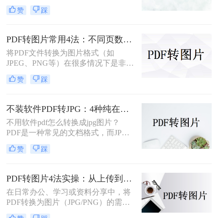
台、保持文档格式不变的特点而受到
赞
踩
用户的喜爱。但在某些情况下，我们
可能需要将PDF文件转换为图片格
式，以便更方便地进行编辑、分享或
PDF转图片常用4法：不同页数文档的最优转换路径！
嵌入到其他文档中。那么如何免费将
将PDF文件转换为图片格式（如
pdf转换成图片呢？本文将介绍几种免
JPEG、PNG等）在很多情况下是非常
费将PDF转换成图片的方法，并详细
有用的，比如当你需要在网络上分享
解释其操作步骤和注意事项。
赞
踩
文档的一部分内容，或者想要快速查
看某个页面而不打开PDF阅读器时。
那么pdf如何转换成图片呢？本文将介
不装软件PDF转JPG：4种纯在线方案的转换效果和速度对比！
绍几种常用的PDF转图片的方法。
不用软件pdf怎么转换成jpg图片？
PDF是一种常见的文档格式，而JPG
是一种常见的图片格式。有时候，我
赞
踩
们需要将PDF文件转换成JPG图片。
虽然市面上有很多PDF转JPG的软
件，但如果你不想使用这些软件，那
PDF转图片4法实操：从上传到下载的完整步骤和参数设置！
么你可以尝试以下方法。
在日常办公、学习或资料分享中，将
PDF转换为图片（JPG/PNG）的需求
十分常见。那么pdf怎么转图片呢？本