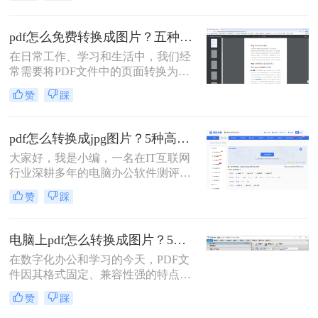
耕办公软件测评多年的博主，今天就
给大家扒一扒免费且高效的PDF转图
pdf怎么免费转换成图片？五种高效方法详解，总有一款适合你！
片方法，覆盖不同场景需求，看完直
在日常工作、学习和生活中，我们经
接抄作业！
常需要将PDF文件中的页面转换为图
片格式（如JPG、PNG）。无论是为
赞
踩
了在演示文稿中插入清晰的图表、在
社交媒体上分享内容，还是为了满足
某些平台只支持图片上传的需求，掌
pdf怎么转换成jpg图片？5种高效方法详解，告别繁琐操作！
握PDF转图片的技能都至关重要。然
大家好，我是小编，一名在IT互联网
而，面对网络上琳琅满目的转换工
行业深耕多年的电脑办公软件测评博
具，如何选择一款免费、安全且高效
主。在日常工作中，我经常收到用户
的方法成为了许多人的难题。
赞
踩
反馈：PDF文件里的图表或文字需要
快速转换为JPG图片，用于自媒体配
图、报告展示或资料存档，但转换过
电脑上pdf怎么转换成图片？5个常用有效方法，精准高效不踩坑！
程总是遇到格式错乱、操作复杂或隐
在数字化办公和学习的今天，PDF文
私泄露等问题。今天，我将结合多年
件因其格式固定、兼容性强的特点而
测评经验，为大家详细解析PDF怎么
广泛应用。但有时我们需要将PDF文
转换成JPG图片的常用方法，帮助您
赞
踩
件转换为图片格式，便于在社交媒体
精准提取信息，提升工作效率。那么