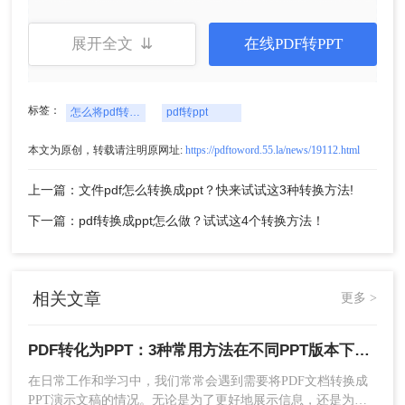
3、上传要转换的PDF文件，自定设置页码选
择、输出格式，点击开始转换。
展开全文 ⇊
在线PDF转PPT
标签：
怎么将pdf转化为ppt
pdf转ppt
本文为原创，转载请注明原网址:
https://pdftoword.55.la/news/19112.html
上一篇：文件pdf怎么转换成ppt？快来试试这3种转换方法!
4、转换完成。
下一篇：pdf转换成ppt怎么做？试试这4个转换方法！
方法二：使用Microsoft PowerPoint自带功能
如果您已经拥有Microsoft Office套件中的
相关文章
更多 >
PowerPoint，那么可以直接利用其内置功能将PDF
转换为PPT格式。这种方法适合那些希望保持原
PDF转化为PPT：3种常用方法在不同PPT版本下的兼容性！
PDF格式的同时，还能对内容进行调整的用户。
在日常工作和学习中，我们常常会遇到需要将PDF文档转换成
优点：
能够较好地保留原始文档的布局。直接
PPT演示文稿的情况。无论是为了更好地展示信息，还是为了