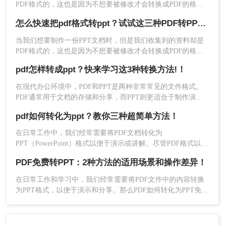
PDF格式的，这也是因为不想要被修改才会转换成PDF的格
呢？以下是一些免费将PDF转化为PPT的方法。
式，但是我们需要用，要怎么编辑里面的内容呢？直接将pdf转
怎么快速把pdf格式转ppt？试试这三种PDF转PPT的方法，简单几步，高效转换！
化为ppt就是最好的方法了，那么pdf如何转化为ppt免费呢？下
面就让小编来给大家详细的讲讲吧。
3、在弹出窗口中选择合适的导入选项。
当我们想要制作一份PPT文档时，但是我们收集到的资料却是
PDF格式的，这也是因为不想要被修改才会转换成PDF的格
4、Powerpoint将自动开始转换过程，完成后可
式，但是我们需要用，要怎么编辑里面的内容呢？直接将pdf格
以根据需要进一步编辑幻灯片。
pdf怎样转成ppt？快来学习这3种转换方法!！
式转ppt格式就是最好的方法了，那么要怎么将pdf格式转ppt格
5、最后保存PPT文件。
式文件呢？下面就让小编来给大家详细的讲讲吧。
在现代办公环境中，PDF和PPT是两种非常常见的文件格式。
PDF通常用于文档的存储和分享，而PPT则更适合于制作演示
方法三：使用专业的PDF转PPT软件
文稿。有时，您可能需要将PDF文件转换为PPT格式以便进行
pdf如何转化为ppt？教你三种超简单方法！
编辑或展示。那么pdf怎样转成ppt呢？本文将详细介绍几种常
对于需要频繁进行文件转换的专业人士来说，使用
用的方法来完成这一任务。
在日常工作中，我们经常需要将PDF文档转化为
专门设计的PDF转PPT软件可能是最佳选择。这类
PPT（PowerPoint）格式以便于演示或讲解。尽管PDF格式以其
软件通常提供了更多的高级设置选项，比如批量转
高度的可移植性和阅读稳定性著称，但在需要编辑或修改内容
换、页面范围选择等。
PDF免费转PPT：2种方法的适用场景和操作差异！
时，PPT格式往往更为方便。那么PDF如何转化为PPT呢？本文
将详细介绍几种将PDF转化为PPT的方法，帮助读者轻松完成
在日常工作和学习中，我们经常需要将PDF文件中的内容转换
优点：
提供更强大的转换选项。支持批量转
这一转换过程。
为PPT格式，以便于演示和分享。那么PDF如何转化为PPT免费
换，效率更高。转换质量较高，特别适用于复
呢？以下是两种免费的方法，帮助您轻松实现PDF到PPT的转
杂文档。
换。
缺点：
需要付费购买许可证。安装和配置相对