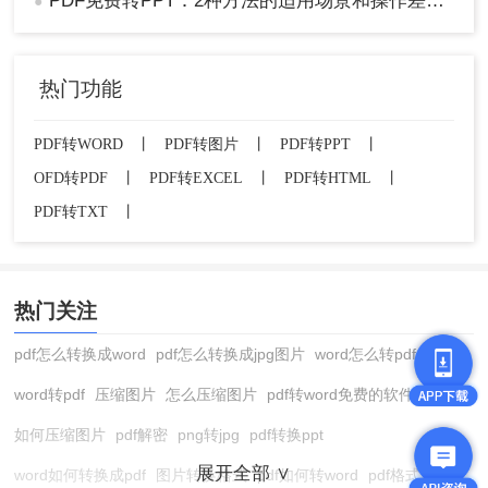
以上就是怎么将pdf转化为ppt的方法介绍了，无论
PDF免费转PPT：2种方法的适用场景和操作差异！
●
您是希望通过简单的在线工具快速转换PDF文件，
还是寻求更为专业和细致的转换体验，上述三种方
法都能满足您的需求。根据具体的应用场景和个人
热门功能
偏好，您可以灵活选择最适合自己的解决方案。记
住，在进行任何转换之前，请确保备份重要数据，
PDF转WORD
丨
PDF转图片
丨
PDF转PPT
丨
以防意外丢失。
OFD转PDF
丨
PDF转EXCEL
丨
PDF转HTML
丨
PDF转TXT
丨
热门关注
pdf怎么转换成word
pdf怎么转换成jpg图片
word怎么转pdf
word转pdf
压缩图片
怎么压缩图片
pdf转word免费的软件
如何压缩图片
pdf解密
png转jpg
pdf转换ppt
展开全部 ∨
word如何转换成pdf
图片转换格式
pdf如何转word
pdf格式转换