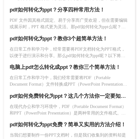
在熟悉的环境中操作，无需适应新界面。
方便编辑，掌握如何进行这种转换都是非常有用的技能。那么
pdf如何转化为ppt？分享四种常用方法！
缺点：
仅适用于单个文件转换。对于某些复杂
怎么将pdf转化为ppt呢？本文将介绍三种常用的方法来实现PDF
到PPT的转换。
的PDF文件，可能需要手动调整格式。
PDF 文件因其格式固定、易于分享而广受欢迎，但在需要编辑
或展示时，PPT 格式更为灵活。那pdf如何转化为ppt么呢？本
操作步骤：
文将介绍几种常用的 PDF 转 PPT 方法，帮助你轻松完成格式
pdf如何转化为ppt？教你3个超简单方法！
转换。
1、打开PowerPoint应用程序。
在日常工作和学习中，经常需要将PDF文档转化为PPT格式，
以便于进行演示和分享。那么pdf如何转化为ppt呢？以下将详
细介绍几种常用的PDF转PPT的方法，帮助用户高效完成转换
电脑上pdf怎么转化成ppt？教你三个简单方法！
任务。
2、通过“文件”菜单选择“打开”，然后浏览并选
在日常工作和学习中，我们经常需要将PDF（Portable
择要转换的PDF文件。
Document Format）文件转换成PPT（PowerPoint Presentation）
文件，以便更好地进行演示和编辑。那么电脑上pdf怎么转化成
pdf如何免费转化为ppt？这几个方法你一定要知道！
ppt呢？以下是在电脑上实现PDF转PPT的几种常用方法，供您
参考。
在现代办公和学习环境中，PDF（Portable Document Format）
和PPT（PowerPoint Presentation）是两种常用的文件格式。
PDF文件因其跨平台、不易被篡改的特性而广泛应用于文档分
pdf如何转化为ppt免费？简单又实用的方法介绍！
享和阅读；而PPT则因其强大的演示功能，成为制作演示文稿
的首选。然而，在某些情况下，我们可能需要将PDF文件转换
当我们想要制作一份PPT文档时，但是我们收集到的资料却是
为PPT格式以便进行编辑和演示。那么pdf如何免费转化为ppt