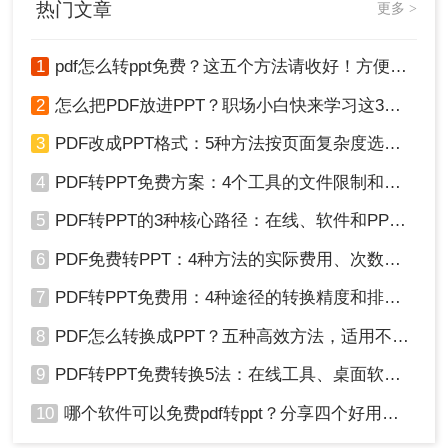
热门文章
麻烦一些。
更多 >
推荐工具：
Adobe Acrobat Pro DC
1
pdf怎么转ppt免费？这五个方法请收好！方便又好用！
操作步骤
2
怎么把PDF放进PPT？职场小白快来学习这3种方法！
1、下载并安装Adobe Acrobat Pro DC。
2、启动程序，打开需要转换的PDF文件。
3
PDF改成PPT格式：5种方法按页面复杂度选择！
4
PDF转PPT免费方案：4个工具的文件限制和输出质量对比！
5
PDF转PPT的3种核心路径：在线、软件和PPT自带的适用范围！
6
PDF免费转PPT：4种方法的实际费用、次数限制和效果！
7
PDF转PPT免费用：4种途径的转换精度和排版保留能力对比！
8
PDF怎么转换成PPT？五种高效方法，适用不同场景全解析！
9
PDF转PPT免费转换5法：在线工具、桌面软件和PPT插件的优劣！
10
哪个软件可以免费pdf转ppt？分享四个好用的转换工具！
3、选择“导出PDF”选项，然后选择PPT作为目