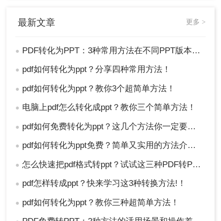
标格式。
最新文章
更多 >
PDF转化为PPT：3种常用方法在不同PPT版本下的兼容性！
●
pdf如何转化为ppt？分享四种常用方法！
●
pdf如何转化为ppt？教你3个超简单方法！
●
电脑上pdf怎么转化成ppt？教你三个简单方法！
●
pdf如何免费转化为ppt？这几个方法你一定要知道！
●
4、根据需要调整导出设置，如页面范围、图
pdf如何转化为ppt免费？简单又实用的方法介绍！
●
像质量等。
5、点击“导出”按钮，等待转换完成并保存文
怎么快速把pdf格式转ppt？试试这三种PDF转PPT的方法，简单几步，高效转换！
●
件。
pdf怎样转成ppt？快来学习这3种转换方法!！
●
总结
pdf如何转化为ppt？教你三种超简单方法！
●