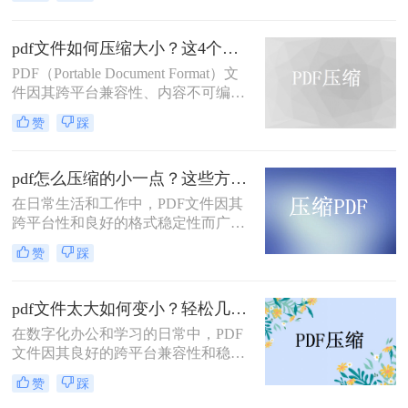
种方法可以帮助我们将PDF文件压缩
得更小，以满足不同的需求。那么pdf
怎么压缩的小一点呢？本文将详细介
pdf文件如何压缩大小？这4个方法可以实现！
绍几种常见的PDF压缩方法，帮助读
PDF（Portable Document Format）文
者轻松解决PDF文件过大的问题。
件因其跨平台兼容性、内容不可编辑
性和保持原样打印的特性，在商务、
赞
踩
学术和教育领域得到了广泛应用。然
而，随着PDF文件中包含的信息量增
加，文件大小也可能迅速膨胀，给存
pdf怎么压缩的小一点？这些方法让你轻松压缩!！
储、传输和分享带来不便。那么pdf文
在日常生活和工作中，PDF文件因其
件如何压缩大小呢？本文将详细介绍
跨平台性和良好的格式稳定性而广受
几种实用的方法，帮助用户有效压缩
欢迎。然而，随着文件内容的增加，
PDF文件的大小。
赞
踩
PDF文件的大小也会相应增大，给存
储和传输带来不便。为了解决这个问
题，我们可以采用多种方法来压缩
pdf文件太大如何变小？轻松几招教你变小！
PDF文件，使其体积更小，便于处
在数字化办公和学习的日常中，PDF
理。那么pdf怎么压缩的小一点呢？以
文件因其良好的跨平台兼容性和稳定
下是四种常用的PDF文件压缩方法。
的格式特性而广受欢迎。然而，有时
赞
踩
我们会遇到PDF文件体积过大的问