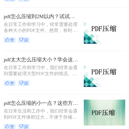
过大时，可能会遇到上传限制或传输
速度缓慢的问题。这时，对PDF文件
进行压缩就成为了一个必要的步骤。
pdf怎么压缩到2M以内？试试这些压缩技巧！
那么pdf过大上传不了怎么压缩变小
在日常工作和学习中，经常需要处理
呢？本文将详细介绍几种实用的方
各种大小的PDF文件。然而，有时由
法，帮助你将过大的PDF文件压缩变
于文件过大，不仅占用了大量存储空
小，以便顺利上传。
赞
踩
间，还可能在传输或分享时遇到障
碍。特别是当需要将PDF文件压缩到
特定大小，如2M以内时，选择合适的
pdf太大怎么压缩大小？学会这3招，快速无损压缩！
压缩方法显得尤为重要。那么pdf怎么
压缩到2M以内呢？本文将详细介绍几
在日常工作和学习中，我们经常会遇
种有效的方法，帮助读者将PDF文件
到需要处理大型PDF文件的情况。这
压缩至2M以内。
些文件可能因为包含高清图片、复杂
赞
踩
图表或大量文本而体积庞大，不仅占
用大量存储空间，还可能在传输或分
享时造成不便。为了更高效地管理和
pdf怎么压缩的小一点？这些方法有手就行！
使用这些文件，学会pdf太大怎么压缩
大小变得尤为重要。本文将介绍几种
在日常生活和工作中，我们经常会遇
常见的PDF压缩方法，帮助读者轻松
到PDF文件体积过大，不便于存储、
应对大型PDF文件。
传输或分享的情况。幸运的是，有多
赞
踩