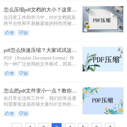
题，这不仅占用了宝贵的存储空间，
还可能在传输过程中造成不便。那
怎么压缩pdf文档的大小？这里教你这4种压缩方法！
么，pdf文件太大如何变小呢？本文将
在日常工作和学习中，PDF文档因其
为您介绍几种实用的方法。
跨平台性和不易被篡改的特性而被广
泛应用。然而，有时PDF文件体积过
赞
踩
大，不仅占用大量存储空间，还影响
传输速度。因此，压缩PDF文档成为
了一个常见的需求。那么怎么压缩pdf
pdf怎么快速压缩？大家试试这三种压缩方法！
文档的大小呢？本文将介绍几种常用
PDF（Portable Document Format）作
的方法来压缩PDF文档的大小。
为一种广泛使用的文件格式，因其能
够保持文档的原貌、便于分享和打印
赞
踩
而深受用户喜爱。然而，随着文档内
容的丰富和复杂化，PDF文件的大小
也随之增加，这不仅占用了宝贵的存
怎么把pdf文件变小一点？教你几招，轻松实现文件大瘦身！
储空间，还影响了文件的传输效率。
在日常生活和工作中，我们经常会遇
因此，掌握pdf怎么快速压缩成为了一
到需要发送或存储大量PDF文件的情
项重要技能。本文将介绍几种快速压
况。然而，PDF文件有时会因为包含
缩PDF文件的方法，帮助您轻松解决
赞
踩
大量图像、高分辨率图片或复杂的排
文件体积过大的问题。
版而显得体积庞大，这给传输和存储