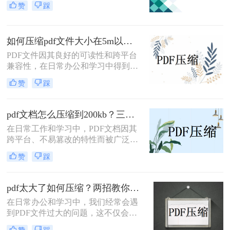
赞
踩
存储效率。那么PDF文档怎么压缩到
300k以下呢？本文将介绍三种将PDF
文档压缩到300k以下的方法。
如何压缩pdf文件大小在5m以内？分享二个实用压缩方法！
PDF文件因其良好的可读性和跨平台
兼容性，在日常办公和学习中得到了
广泛应用。然而，有时过大的PDF文
赞
踩
件会给传输和存储带来不便。那么如
何压缩pdf文件大小在5m以内呢？本
文将介绍两种实用的方法，帮助你将
pdf文档怎么压缩到200kb？三种实用的方法分享！
PDF文件大小压缩到5M以内。
在日常工作和学习中，PDF文档因其
跨平台、不易篡改的特性而被广泛使
用。然而，有时PDF文件过大，不便
赞
踩
于传输或存储，因此，将PDF文档压
缩到较小的大小（如200KB）显得尤
为重要。那么pdf文档怎么压缩到
pdf太大了如何压缩？两招教你轻松压缩！
200kb呢？本文将介绍三种将PDF文档
在日常办公和学习中，我们经常会遇
压缩至200KB的方法。
到PDF文件过大的问题，这不仅会占
用大量存储空间，还会影响文件的传
赞
踩