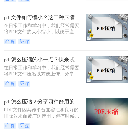
布局或高分辨率内容而显得过于庞
大，不便于存储和传输。那么PDF怎
么压缩的小一点呢？本文将介绍四种
pdf文件如何缩小？这二种压缩方法很好用！
实用的PDF压缩方法，帮助您轻松将
在日常工作和学习中，我们经常需要
PDF文件压缩至更小。
将PDF文件的大小缩小，以便于发送
邮件、上传到云存储或满足特定平台
赞
踩
的要求。那么pdf文件如何缩小呢？本
文将介绍两种有效的方法来缩小PDF
文件大小，帮助您轻松应对这些需
pdf怎么压缩的小一点？快来试试这三种文件压缩的方法！
求。
在日常工作和学习中，我们经常需要
将PDF文件压缩以方便上传、分享或
存储。那么PDF怎么压缩的小一点
赞
踩
呢？本文将介绍三种常用的压缩PDF
文件的方法，帮助您根据不同的需求
选择最合适的方式。
pdf怎么压缩？分享四种好用的压缩方法！
PDF文件因其跨平台兼容性和良好的
排版效果而被广泛使用，但有时候文
件过大可能会给传输和存储带来不
赞
踩
便。因此，压缩PDF文件成为了一个