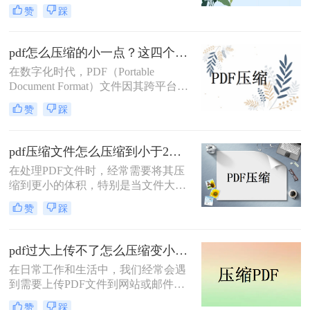
弱，而有时需要传输的工作或学习资
赞
踩
法，帮助您轻松解决文件过大的问
料的体积较大，就有可能发生传输过
题。
慢、或是失败等现象；这个时候如果
我们将PDF压缩，就可以减小文件体
pdf怎么压缩的小一点？这四个方法让你快速压缩！
积，加快传输速度，节省很多时间。
在数字化时代，PDF（Portable
那么pdf文件太大如何缩小呢？我有几
Document Format）文件因其跨平台兼
个方法可以和大家分享一下，一起来
容性、保持文档格式不变等特性而广
看看吧。
赞
踩
泛应用于各种场景，如报告、书籍、
合同等。然而，随着文档内容的增
加，PDF文件的大小也会相应增长，
pdf压缩文件怎么压缩到小于2M？可以试试这三个方法!
给存储、传输和分享带来不便。因
在处理PDF文件时，经常需要将其压
此，将PDF文件压缩得更小成为了一
缩到更小的体积，特别是当文件大小
个常见的需求。那么pdf怎么压缩的小
超过特定限制（如2MB）时，压缩变
一点呢？本文将介绍几种实用的方法
赞
踩
得尤为重要。无论是为了电子邮件发
和步骤，帮助您有效地压缩PDF文件
送、上传到网站还是为了节省存储空
大小。
间，掌握几种有效的PDF压缩方法都
pdf过大上传不了怎么压缩变小？教你几个压缩方法！
是非常有帮助的。那么pdf压缩文件怎
在日常工作和生活中，我们经常会遇
么压缩到小于2M呢？以下是四种实用
到需要上传PDF文件到网站或邮件附
的PDF压缩方法，帮助你轻松将文件
件中的情况。然而，当PDF文件体积
压缩到小于2MB。
赞
踩