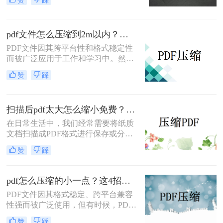
输速度。那么pdf太大了如何压缩呢？
本文将介绍两种有效的PDF压缩方
法，帮助你轻松解决这一难题。
pdf文件怎么压缩到2m以内？快来学习这3种压缩方法！
PDF文件因其跨平台性和格式稳定性
而被广泛应用于工作和学习中。然
而，有时候我们需要将PDF文件压缩
赞
踩
到较小的体积，以便于存储、传输或
分享。那么pdf文件怎么压缩到2m以
内呢？本文将介绍四种将PDF文件压
扫描后pdf太大怎么缩小免费？这3种缩方法一起来看看！
缩至2M以内的方法。
在日常生活中，我们经常需要将纸质
文档扫描成PDF格式进行保存或分
享。然而，扫描后的PDF文件有时会
赞
踩
因为包含高质量的图像或复杂的布局
而显得过于庞大。那么扫描后pdf太大
怎么缩小免费呢？本文将介绍四种免
pdf怎么压缩的小一点？这4招让你轻松压缩!
费且实用的方法，帮助你轻松缩小扫
PDF文件因其格式稳定、跨平台兼容
描后的PDF文件。
性强而被广泛使用，但有时候，PDF
文件可能会因为包含大量图像、复杂
赞
踩