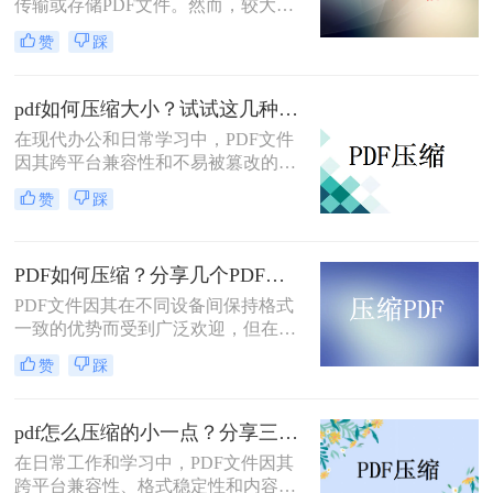
你有效减小文件大小而不牺牲质量。
传输或存储PDF文件。然而，较大的
文件不仅占用更多存储空间，还会增
赞
踩
加传输时间和成本。特别是当文件需
要通过电子邮件发送时，过大的文件
可能会超出邮件附件的大小限制。那
pdf如何压缩大小？试试这几种压缩方法!
么如何压缩pdf文件大小在2m以内
在现代办公和日常学习中，PDF文件
呢？本文将介绍几种方法，帮助你将
因其跨平台兼容性和不易被篡改的特
PDF文件压缩至2MB以内，从而更方
性而广泛应用。然而，随着文档内容
便地管理和分享。
赞
踩
的增加，PDF文件体积也会相应增
大，给存储和传输带来不便。因此，
掌握pdf如何压缩大小显得尤为重要。
PDF如何压缩？分享几个PDF压缩技巧！
本文将详细介绍几种常用的PDF压缩
方法，帮助您轻松将PDF文件压缩到
PDF文件因其在不同设备间保持格式
更小的大小。
一致的优势而受到广泛欢迎，但在传
输和存储时，较大的文件大小可能会
赞
踩
成为一个难题。压缩PDF文件不仅可
以减少其占用的存储空间，还能加快
在网络中的传输速度。那么PDF如何
pdf怎么压缩的小一点？分享三招轻松压缩!！
压缩呢？以下是几种简单有效的方
在日常工作和学习中，PDF文件因其
法，帮助你压缩PDF文件而不牺牲太
跨平台兼容性、格式稳定性和内容不
多质量。