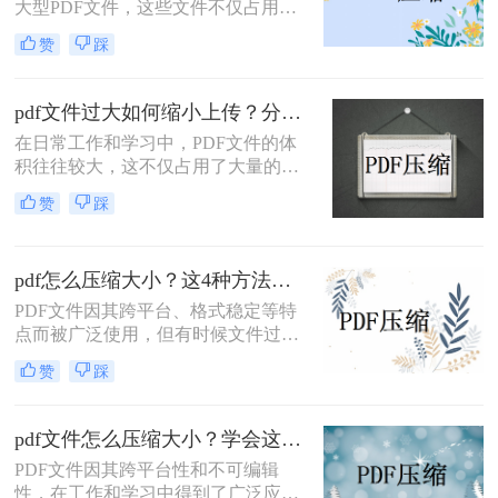
大型PDF文件，这些文件不仅占用存
储空间，而且在传输和分享时也较为
赞
踩
不便。为了解决这个问题，我们可以
采用PDF压缩技术。那么pdf文件太大
如何变小呢？本文将介绍两种将PDF
pdf文件过大如何缩小上传？分享2个压缩方法！
文件变小的有效方法。
在日常工作和学习中，PDF文件的体
积往往较大，这不仅占用了大量的存
储空间，还影响了文件的传输速度。
赞
踩
特别是在需要上传文件到某些平台
时，文件大小的限制更是令人头疼。
本文将介绍两种压缩PDF文件的方
pdf怎么压缩大小？这4种方法非常实用！
法，帮助您轻松减小文件体积，提高
上传效率。
PDF文件因其跨平台、格式稳定等特
点而被广泛使用，但有时候文件过大
可能导致传输或存储不便。那么pdf怎
赞
踩
么压缩大小呢？本文将介绍四种有效
的PDF压缩方法，帮助用户快速压缩
PDF文件。
pdf文件怎么压缩大小？学会这2个方法就够了！
PDF文件因其跨平台性和不可编辑
性，在工作和学习中得到了广泛应