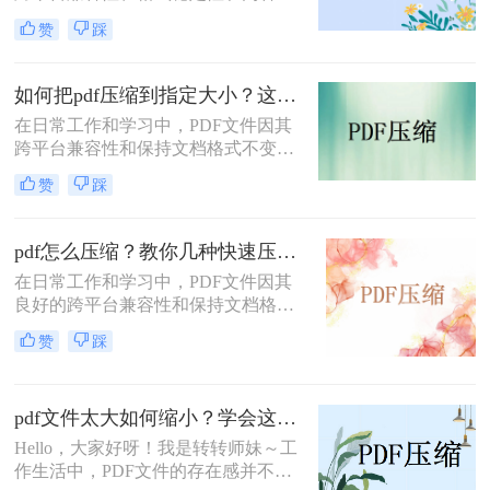
可编辑性而备受欢迎。然而，随着文
赞
踩
件内容的增加，PDF文件往往会变得
相当庞大，给存储和传输带来诸多不
便。为了解决这一问题，那么pdf怎么
如何把pdf压缩到指定大小？这3种压缩方法操作起来很简单!！
压缩的小一点呢？本文将详细介绍几
在日常工作和学习中，PDF文件因其
种有效压缩PDF文件大小的方法，帮
跨平台兼容性和保持文档格式不变的
助您轻松管理文件，提升工作效率。
特点而广受欢迎。然而，随着文件内
赞
踩
容的增加，PDF文件的大小也会相应
增大，这不仅会占用更多的存储空
间，还可能影响文件的传输速度。因
pdf怎么压缩？教你几种快速压缩的方法！
此，将PDF文件压缩到指定大小成为
在日常工作和学习中，PDF文件因其
了一个常见的需求。那么如何把pdf压
良好的跨平台兼容性和保持文档格式
缩到指定大小呢？本文将详细介绍几
不变的特性而广受欢迎。然而，随着
种方法，帮助你将PDF文件压缩到所
赞
踩
文档内容的丰富，尤其是包含大量图
需的大小。
像、图表等多媒体元素时，PDF文件
的大小往往会显著增加。这不仅占用
pdf文件太大如何缩小？学会这些方法轻松缩小文件体积！
了宝贵的存储空间，还可能影响文件
的传输速度和共享效率。因此，学会
Hello，大家好呀！我是转转师妹～工
pdf怎么压缩变得尤为重要。本文将为
作生活中，PDF文件的存在感并不
您详细介绍几种常见的PDF压缩方