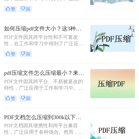
用。然而，有时PDF文件过大，会给
赞
踩
传输和存储带来不便。那么pdf文件怎
么压缩大小呢？本文将介绍两种压缩
PDF文件大小的方法，帮助用户轻松
如何压缩pdf文件大小？这3种压缩方法一定要学会!！
减小PDF文件的大小。
PDF文件因其跨平台性和不可篡改
性，在工作和学习中得到了广泛应
用。然而，有时PDF文件过大，会给
赞
踩
传输和存储带来不便。那么如何压缩
pdf文件大小呢？本文将介绍三种压缩
PDF文件大小的方法，帮助用户轻松
pdf压缩文件怎么压缩最小？来试试这3种方法！
减小PDF文件的大小。
PDF文件因其跨平台、不易被篡改的
特性，广泛应用于工作和学习中。然
而，有时我们需要将PDF文件压缩到
赞
踩
最小，以便于传输或存储。那么pdf压
缩文件怎么压缩最小呢？本文将介绍
三种常见的PDF压缩方法。
PDF文档怎么压缩到300k以下？试试这3种压缩方法！
PDF文档因其便携性和跨平台兼容
性，广泛应用于各种场合。然而，有
时过大的PDF文件会影响传输速度和