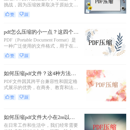
挑战，因为压缩效果取决于原始文件
式。
的内容、图像质量、嵌入的字体等多
赞
踩
个因素。然而，通过一系列的策略和
工具，您可以尝试将PDF文件压缩至
接近目标大小。那么pdf文件怎么压缩
pdf怎么压缩的小一点？这四个方法帮你轻松解决！
为指定大小呢？以下是一些建议和方
PDF（Portable Document Format）是
法来实现这一目标。
一种广泛使用的文件格式，用于在各
种设备上保持文档的一致性和可读
赞
踩
性。然而，大型的PDF文件往往会占
用大量存储空间，影响传输速度和用
户体验。那么pdf怎么压缩的小一点
如何压缩pdf文件？这4种方法不容错过！
呢？本文将介绍几种实用的方法和工
PDF文件因其跨平台兼容性和固定格
具，帮助你将PDF文件压缩得更小，
式展示的优势，在商务、教育和法律
同时尽量保持文件的质量。
等领域被广泛使用。然而，较大的
赞
踩
PDF文件不仅占用存储空间，还会影
响文件传输的速度。因此，学会如何
压缩PDF文件是一项非常有用的技
如何压缩pdf文件大小在2m以内？试试这四种压缩技巧！
能。那么如何压缩pdf文件呢？本文将
介绍几种压缩PDF文件的方法，帮助
在日常工作和生活中，我们经常需要