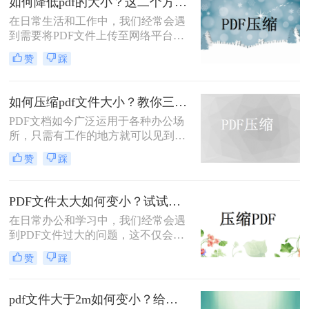
如何降低pdf的大小？这二个方法帮你搞定！
式。
在日常生活和工作中，我们经常会遇
到需要将PDF文件上传至网络平台或
发送给他人的情况。然而，有时PDF
赞
踩
文件的大小可能超过平台或邮箱的限
制，导致上传或发送失败。那么如何
降低pdf的大小呢？本文将介绍二种将
如何压缩pdf文件大小？教你三种快速压缩的方法！
PDF文件缩小的方法，帮助您轻松解
PDF文档如今广泛运用于各种办公场
决PDF文件过大的问题。
所，只需有工作的地方就可以见到
PDF文档，文件都是有大小之分，
赞
踩
PDF文档也是如此，遇到过大的文档
该怎么呢，要怎么样才能轻松缩小过
大的PDF文档呢~今天就来教大家如
PDF文件太大如何变小？试试这三种PDF压缩方法！
何压缩pdf文件大小的方法，看看要怎
在日常办公和学习中，我们经常会遇
么pdf压缩达到我们想要的大小。
到PDF文件过大的问题，这不仅会占
用大量存储空间，还会影响文件的传
赞
踩
输速度和加载时间。那么pdf文件太大
如何变小呢？为了解决这个问题，本
文将介绍三种常用的PDF压缩方法。
pdf文件大于2m如何变小？给大家分享三种简单的压缩方法！