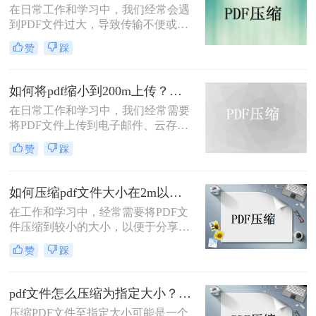
在日常工作和学习中，我们经常会遇
到PDF文件过大，导致传输不便或存
储空间不足的问题。减小PDF文件的
赞
踩
大小不仅可以节省存储空间，还能加
快文件的传输速度。那么PDF文件大
于2m如何变小呢？本文将介绍三种常
如何将pdf缩小到200m上传？试试这三个压缩方法！
用的减小PDF文件大小的方法，帮助
在日常工作和学习中，我们经常需要
您根据不同的需求选择最合适的方
将PDF文件上传到电子邮件、云存储
式。
或其他在线平台。然而，文件过大可
赞
踩
能导致上传失败或耗时过长。那么如
何将pdf缩小到200m上传呢？本文将
介绍三种常用的将PDF文件缩小到
如何压缩pdf文件大小在2m以内？教你三种压缩文件的方法！
200MB的方法，帮助您轻松解决这一
在工作和学习中，经常需要将PDF文
问题。
件压缩到较小的大小，以便于分享和
传输。特别是当文件需要通过电子邮
赞
踩
件发送或上传到某些平台时，文件大
小限制通常是2MB。那么如何压缩
PDF文件大小在2M以内呢？本文将介
pdf文件怎么压缩为指定大小？4种方法教你轻松搞定！
绍三种常见的PDF文件压缩方法，帮
压缩PDF文件至指定大小可能是一个
助您根据实际需求选择最合适的方