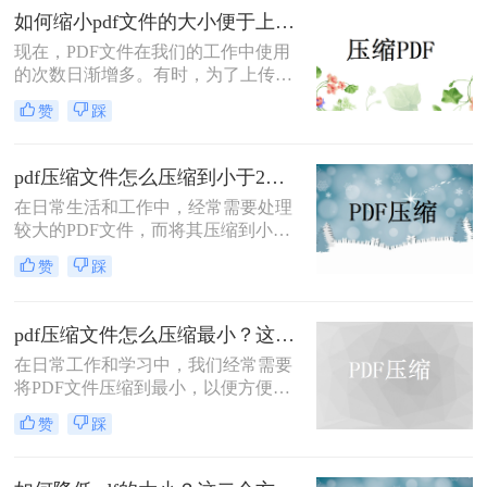
绍两种有效的PDF文件压缩方法。
如何缩小pdf文件的大小便于上传？教你3种简单压缩方法！
现在，PDF文件在我们的工作中使用
的次数日渐增多。有时，为了上传或
阅读PDF文件，PDF文件太大，无法
赞
踩
上传。在这种情况下，如果您能如何
缩小pdf文件的大小便于上传，您可以
解决此类问题。你知道如何PDF压缩
pdf压缩文件怎么压缩到小于2M？这3种方法超级好用！
吗？如果你不能，你可以跟着小编来
在日常生活和工作中，经常需要处理
解决！
较大的PDF文件，而将其压缩到小于
2MB以便于存储、传输或分享显得尤
赞
踩
为重要。那么PDF压缩文件怎么压缩
到小于2M呢？本文将介绍三种常用的
方法来实现这一目标。
pdf压缩文件怎么压缩最小？这三个方法可以学习一下！
在日常工作和学习中，我们经常需要
将PDF文件压缩到最小，以便方便上
传、分享或存储。那么pdf压缩文件怎
赞
踩
么压缩最小呢？本文将介绍三种常用
的将PDF文件压缩到最小的方法，帮
助您根据不同的需求选择最合适的方