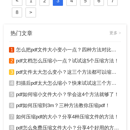
<
1
2
3
4
5
6
7
带来了不便。因此，学会怎么把pdf文
件变小一点显得尤为重要。本文将介
8
>
绍几种常用的方法，帮助你将PDF文
件压缩到更小的体积。
热门文章
更多 >
1
怎么把pdf文件大小变小一点？四种方法对比，一看就懂！
2
pdf文档怎么压缩小一点？试试这5个压缩方法！
3
pdf文件太大怎么变小？这三个方法都可以缩小！
4
扫描后pdf太大怎么缩小？快来试试这三个方法！
5
pdf如何缩小文件大小？学会这4个方法就够了！
6
pdf如何压缩到3m？三种方法教你压缩pdf！
7
如何压缩pdf的大小？分享4种压缩文件的方法！
8
pdf怎么免费压缩文件大小？分享4个好用的方法，简单又快捷！