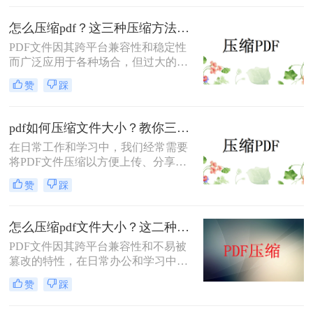
常见的需求。那么PDF怎么压缩呢？
本文将介绍四种常用的压缩PDF文件
怎么压缩pdf？这三种压缩方法很实用！
的方法，帮助您根据不同的需求选择
PDF文件因其跨平台兼容性和稳定性
最合适的方式。
而广泛应用于各种场合，但过大的
PDF文件可能会带来存储、传输和编
赞
踩
辑上的不便。那么怎么压缩pdf呢？本
文将介绍三种常用的PDF压缩方法。
pdf如何压缩文件大小？教你三招快速压缩！
在日常工作和学习中，我们经常需要
将PDF文件压缩以方便上传、分享或
存储。那么pdf如何压缩文件大小呢？
赞
踩
本文将介绍三种常用的压缩PDF文件
的方法，帮助您根据不同的需求选择
最合适的方式。
怎么压缩pdf文件大小？这二种压缩方式很好用！
PDF文件因其跨平台兼容性和不易被
篡改的特性，在日常办公和学习中得
到了广泛应用。然而，有时PDF文件
赞
踩
过大，会给传输和存储带来不便。那
么怎么压缩pdf文件大小​呢？本文将介