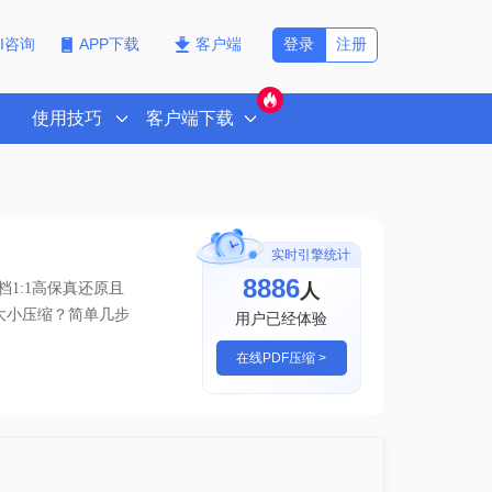
登录
注册
PI咨询
APP下载
客户端
使用技巧
客户端下载
实时引擎统计
8886
人
1:1高保真还原且
f大小压缩？简单几步
用户已经体验
在线PDF压缩 >