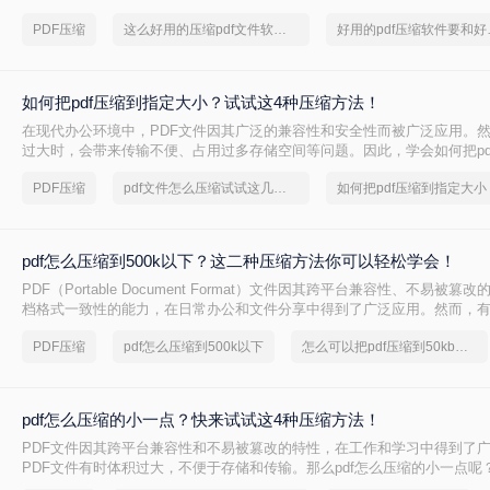
种压缩PDF的方法。
PDF压缩
这么好用的压缩pdf文件软件，我一定要分享
好用的p
如何把pdf压缩到指定大小？试试这4种压缩方法！
在现代办公环境中，PDF文件因其广泛的兼容性和安全性而被广泛应用。
过大时，会带来传输不便、占用过多存储空间等问题。因此，学会如何把pd
小变得尤为重要。本文将详细介绍四种常用的方法，帮助您轻松应对这一
PDF压缩
pdf文件怎么压缩试试这几个方法
如何把pdf压缩到指定大小
pdf怎么压缩到500k以下？这二种压缩方法你可以轻松学会！
PDF（Portable Document Format）文件因其跨平台兼容性、不易被
档格式一致性的能力，在日常办公和文件分享中得到了广泛应用。然而，
PDF文件压缩到较小的大小，以便于上传、发送或存储。那么pdf怎么压缩到
PDF压缩
pdf怎么压缩到500k以下
怎么可以把pdf压缩到50kb以下
本文将介绍两种将PDF文件压缩到500K以下的方法。
pdf怎么压缩的小一点？快来试试这4种压缩方法！
PDF文件因其跨平台兼容性和不易被篡改的特性，在工作和学习中得到了
PDF文件有时体积过大，不便于存储和传输。那么pdf怎么压缩的小一点呢
种有效的PDF压缩方法。