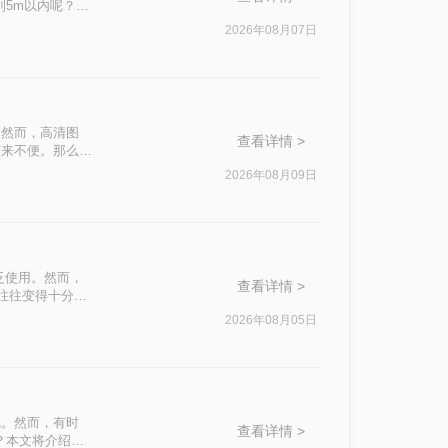
到5m以内呢？本
2026年08月07日
。然而，高清图
查看详情 >
带来不便。那么
助你轻松优化
2026年08月09日
泛使用。然而，
查看详情 >
积往往变得十分庞
响办公效率。那么
2026年08月05日
私安全四个维
。
色。然而，有时
查看详情 >
？本文将介绍两