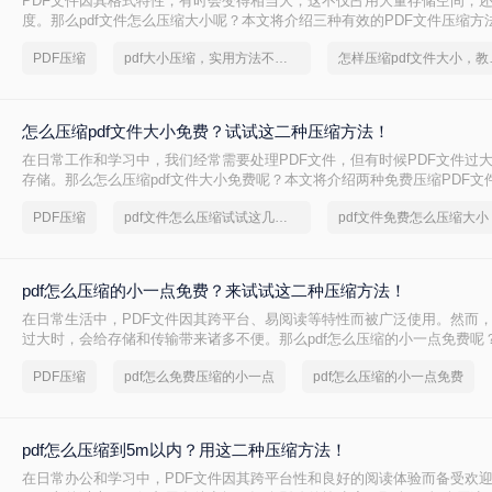
PDF文件因其格式特性，有时会变得相当大，这不仅占用大量存储空间，
度。那么pdf文件怎么压缩大小呢？本文将介绍三种有效的PDF文件压缩方
PDF压缩
pdf大小压缩，实用方法不要错过
怎样压缩p
怎么压缩pdf文件大小免费？试试这二种压缩方法！
在日常工作和学习中，我们经常需要处理PDF文件，但有时候PDF文件过
存储。那么怎么压缩pdf文件大小免费呢？本文将介绍两种免费压缩PDF文
PDF压缩
pdf文件怎么压缩试试这几个方法
pdf文件免费怎么压缩大小
pdf怎么压缩的小一点免费？来试试这二种压缩方法！
在日常生活中，PDF文件因其跨平台、易阅读等特性而被广泛使用。然而，
过大时，会给存储和传输带来诸多不便。那么pdf怎么压缩的小一点免费呢
种免费且实用的PDF压缩方法。
PDF压缩
pdf怎么免费压缩的小一点
pdf怎么压缩的小一点免费
pdf怎么压缩到5m以内？用这二种压缩方法！
在日常办公和学习中，PDF文件因其跨平台性和良好的阅读体验而备受欢