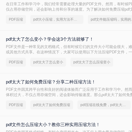
在日常工作和学习中，我们经常需要处理大量的PDF文件。然而，有时候P
仅占用存储空间，还会影响上传和分享的速度。为了解决如何免费压缩pdf
本文将介绍两种免费压缩PDF文件大小的方法。
PDF压缩
pdf大小压缩，实用方法不要错过
pdf文
pdf太大了怎么变小？学会这3个方法就够了！
PDF文件是一种常见的文档格式，但有时候它们的文件大小可能会很大，
或其他方式共享。在这种情况下，大家可以使用以下方法压缩PDF文件，一起
太大了怎么变小吧。
PDF压缩
pdf太大了怎么变小
pdf太大了怎么压缩变小
pdf太大了如何免费压缩？分享二种压缩方法！
PDF文件因其跨平台性和良好的阅读体验而广泛应用于工作和学习中。然而
体积过大，不仅占用存储空间，还会影响传输速度。那么pdf太大了如何免
将介绍两种免费压缩PDF文件的方法。
PDF压缩
pdf太大了如何免费压缩
pdf压缩在线免费，pdf太大了怎么压缩
pdf文件怎么压缩大小？教你三种实用压缩方法！