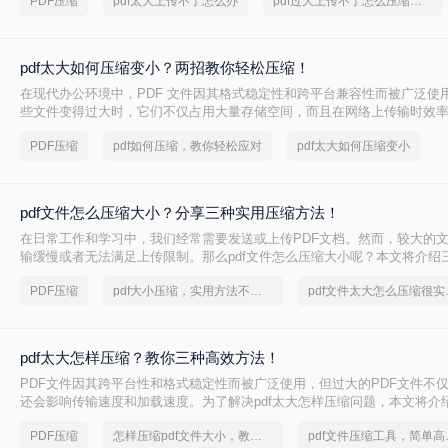
PDF压缩
pdf太大上传不了怎么办
pdf过大上传不了怎么压缩变小
pdf太大如何压缩变小？两招教你轻松压缩！
在现代办公环境中，PDF 文件因其格式稳定性和跨平台兼容性而被广泛使
些文件变得过大时，它们不仅占用大量存储空间，而且在网络上传输时效
上传到某些平台。因此，掌握pdf太大如何压缩变小是十分必要的。本文将
PDF压缩
pdf如何压缩，教你轻松应对
pdf太大如何压缩变小
方法来解决这个问题，帮助您轻松完成 PDF 文件的压缩。
pdf文件怎么压缩大小？分享三种实用压缩方法！
在日常工作和学习中，我们经常需要发送或上传PDF文档。然而，较大的
输缓慢或者无法满足上传限制。那么pdf文件怎么压缩大小呢？本文将介绍三
压缩方法，帮助你轻松减小文件大小。
PDF压缩
pdf大小压缩，实用方法不要错过
pdf文
pdf太大怎样压缩？教你三种高效方法！
PDF文件因其跨平台性和格式稳定性而被广泛使用，但过大的PDF文件不
还会影响传输速度和加载速度。为了解决pdf太大怎样压缩问题，本文将介绍
文件的方法。
PDF压缩
怎样压缩pdf文件大小，教你几个方法
pdf文件