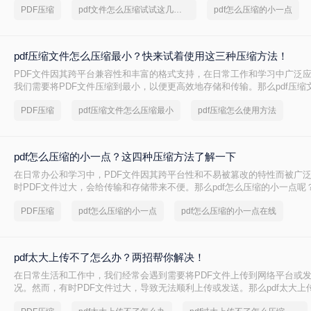
PDF压缩
pdf文件怎么压缩试试这几个方法
pdf怎么压缩的小一点
pdf压缩文件怎么压缩最小？快来试着使用这三种压缩方法！
PDF文件因其跨平台兼容性和丰富的格式支持，在日常工作和学习中广泛
我们需要将PDF文件压缩到最小，以便更高效地存储和传输。那么pdf压缩
小呢？本文将介绍三种实用的PDF压缩方法。
PDF压缩
pdf压缩文件怎么压缩最小
pdf压缩怎么使用方法
pdf怎么压缩的小一点？这四种压缩方法了解一下
在日常办公和学习中，PDF文件因其跨平台性和不易被篡改的特性而被广
时PDF文件过大，会给传输和存储带来不便。那么pdf怎么压缩的小一点呢
种将PDF压缩得更小的方法。
PDF压缩
pdf怎么压缩的小一点
pdf怎么压缩的小一点在线
pdf太大上传不了怎么办？两招帮你解决！
在日常生活和工作中，我们经常会遇到需要将PDF文件上传到网络平台或
况。然而，有时PDF文件过大，导致无法顺利上传或发送。那么pdf太大上
呢？本文将介绍两种解决PDF文件过大无法上传的方法，帮助你轻松应对