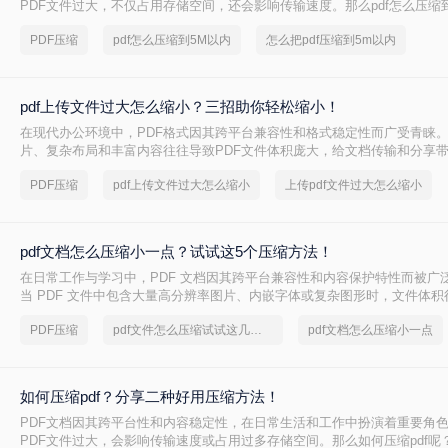
PDF文件过大，不仅占用存储空间，还会影响传输速度。那么pdf怎么压缩
文将介绍两种将PDF文件压缩到5M以内的方法。
PDF压缩
pdf怎么压缩到5M以内
怎么把pdf压缩到5m以内
pdf上传文件过大怎么缩小？三招助你轻松缩小！
在现代办公环境中，PDF格式因其跨平台兼容性和格式稳定性而广受青睐
片、复杂布局和丰富内容往往导致PDF文件体积庞大，给文档传输和分享
pdf上传文件过大怎么缩小呢？本文将介绍三种简单实用的PDF压缩技巧，
PDF压缩
pdf上传文件过大怎么缩小
上传pdf文件过大怎么缩小
PDF文件，提升文档传输效率。
pdf文档怎么压缩小一点？试试这5个压缩方法！
在日常工作与学习中，PDF 文档因其跨平台兼容性和内容保护特性而被广
当 PDF 文件中包含大量高分辨率图片、内嵌字体或复杂图形时，文件体
大，不仅占用存储空间，还经常因超过邮箱附件限制或上传耗时过长而影
PDF压缩
pdf文件怎么压缩试试这几个方法
pdf文档怎么压缩小一点
PDF 文档怎么压缩小一点呢？本文从压缩效果、操作难度、处理速度、隐
度，对比五种主流压缩方案，帮助您根据实际场景快速选择最合适的方法
如何压缩pdf？分享二种好用压缩方法！
PDF文档因其跨平台性和内容稳定性，在日常生活和工作中扮演着重要角
PDF文件过大，会影响传输速度或占用过多存储空间。那么如何压缩pdf呢