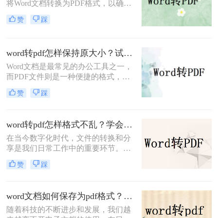
将Word文档转换为PDF格式，以确保
文档的格式不变、易于分享和打印。
赞
踩
那么怎样将word转为pdf呢？本文将介
绍三种在电脑端将Word转为PDF的方
法，帮助你轻松完成格式转换。
word转pdf怎样保持原大小？试试这二个转换方法！
Word文档是最常见的办公工具之一，
而PDF文件则是一种便捷的格式，可
以方便地在不同平台上查看和共享。
赞
踩
如果你需要将Word文档转换为PDF，
并希望保持原始文档的大小和格式，
本篇文章将为你提供一些实用的方法
word转pdf怎样格式不乱？学会这二招，文件排版不用愁！
和技巧。下面一起看看word转pdf怎样
在当今数字化时代，文件的转换和分
保持原大小吧。
享是我们日常工作中的重要环节。
Word作为最常用的文档编辑软件之
赞
踩
一，常常需要将文件转换为PDF格
式，便于浏览和分享。但是，我们可
能经常会遇到转换后格式混乱的问
word文档如何保存为pdf格式？分享三个简单方法！
题，导致阅读的困难和不便。那么，
随着科技的不断进步和发展，我们越
word转pdf怎样格式不乱呢？下面将为