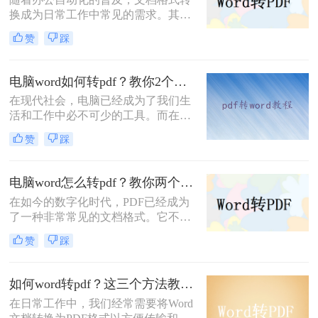
并分享一些注意事项。
换成为日常工作中常见的需求。其
中，将Word文件转换为PDF格式是一
赞
踩
个非常实用的操作。本文将为您详细
介绍word文件怎么转换成pdf格式，并
提供一些实用的技巧和建议。
电脑word如何转pdf？教你2个工具轻松掌握转换方法
在现代社会，电脑已经成为了我们生
活和工作中必不可少的工具。而在办
公工作中，我们常常需要将word文档
赞
踩
转换为PDF格式，在保证文件不被恶
意修改的同时，也方便了文件的传输
和打印。那么，今天我将为大家介绍
电脑word怎么转pdf？教你两个转换方法！
电脑word如何转pdf的方法，让我们一
在如今的数字化时代，PDF已经成为
起来了解一下吧！
了一种非常常见的文档格式。它不仅
可以保持文件的格式和排版，还可以
赞
踩
跨平台共享和打印。在很多情况下，
我们需要将Word文档转换为PDF格式
以便更好地与他人分享或保护文件内
如何word转pdf？这三个方法教你轻松搞定！
容。那么，电脑word怎么转pdf呢？下
在日常工作中，我们经常需要将Word
面将详细介绍两种方法供你参考。