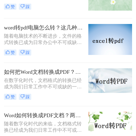
文档转换为PDF格式是一个常见的需
赞
踩
求。转换后的PDF文件具有良好的可
读性和兼容性，可以方便地在不同设
备上打开和查看。本文将为您介绍怎
word转pdf电脑怎么转？这几种方法值得你收藏！
么把word转换成pdf。
随着电脑技术的不断进步，文件的格
式转换已成为日常办公中不可或缺的
一部分。其中，Word转PDF的转换需
赞
踩
求尤为常见。那么，word转pdf电脑怎
么转呢？本文将为您详细介绍几种常
用的转换方法。
如何把Word文档转换成PDF？教你二种实用的转PDF方法！
在数字化时代，文档格式的转换已经
成为我们日常工作中不可或缺的一部
分。其中，将Word文档转换为PDF格
赞
踩
式的需求尤为普遍，因为PDF格式具
有跨平台兼容性、不可编辑性及高安
全性等特点。本文将详细介绍如何把
Word如何转换成PDF文档？两种方法轻松实现文档转换！
Word文档转换成PDF，帮助大家更好
​随着数字化时代的来临，文档格式转
地应对工作需求。
换已经成为我们日常工作中不可或缺