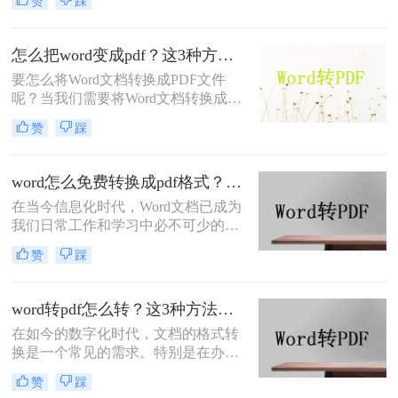
赞
踩
式，成为了大家普遍关注的问题。特
别是对于专业的文章写作专家来说，
他们需要将自己的word文档转换为
怎么把word变成pdf？这3种方法，任你选择！
PDF格式，以便于分享和保护文章内
要怎么将Word文档转换成PDF文件
容。在本文中，我们将详细介绍word
呢？当我们需要将Word文档转换成
文档怎么转换成pdf格式，并保证文档
PDF的格式时，有什么方法可以转
的内容和格式不受任何损失。
赞
踩
换？其实怎么把word变成pdf很简单，
在线就能完成转换，小编今天就来给
大家分享两个简单又快捷的#other#方
word怎么免费转换成pdf格式？试试这三个方法！
法，感兴趣的朋友可以来看看哦~
在当今信息化时代，Word文档已成为
我们日常工作和学习中必不可少的工
具。然而，有时我们需要共享或保护
赞
踩
文档内容时，将其转换为PDF格式是
一个不错的选择。那么，word怎么免
费转换成pdf格式呢？本文将为您详细
word转pdf怎么转？这3种方法，任你选择！
介绍几种简便的方法。
在如今的数字化时代，文档的格式转
换是一个常见的需求。特别是在办公
和学习中，我们常常需要将Word文档
赞
踩
转换成PDF文件。那么word转pdf怎么