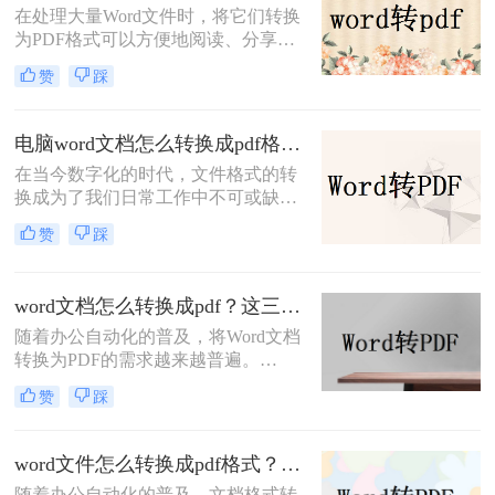
​在处理大量Word文件时，将它们转换
格式。
为PDF格式可以方便地阅读、分享或
打印。批量转换可以大大提高工作效
赞
踩
率，减少单个转换的时间和繁琐性。
本文将为您介绍两种如何批量将多个
word转pdf方法，帮助您轻松完成大量
电脑word文档怎么转换成pdf格式？这三种高效方法分享给你！
文件的格式转换。
在当今数字化的时代，文件格式的转
换成为了我们日常工作中不可或缺的
一部分。其中，将Word文档转换为
赞
踩
PDF格式特别受到许多用户的青睐。
本篇文章将为您详细介绍电脑word文
档怎么转换成pdf格式F，以及在转换
word文档怎么转换成pdf？这三种方法，任你选择！
过程中需要注意的事项。
随着办公自动化的普及，将Word文档
转换为PDF的需求越来越普遍。
PDF（Portable Document Format）是
赞
踩
一种通用的文件格式，能够保持文档
格式和排版的稳定性，方便在不同设
备和平台之间共享和阅读。本文将为
word文件怎么转换成pdf格式？这二个转换技巧职场人必知~
你介绍word文档怎么转换成pdf方法，
随着办公自动化的普及，文档格式转