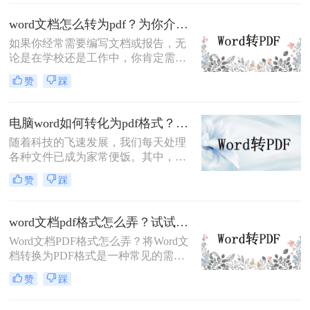
文档的内容、排版和格式。本文将介
绍如何将word文档转换成pdf格式的方
word文档怎么转为pdf？为你介绍三种常见的方法！
法，并探讨其优缺点。
如果你经常需要编写文档或报告，无
论是在学校还是工作中，你肯定需要
用到Microsoft Word。不过，如果你想
赞
踩
共享文件或保护内容，PDF文件可能
更为实用。本文将向你介绍word文档
怎么转为pdf，让你无后顾之忧。
电脑word如何转化为pdf格式？一次教你三个方法！
随着科技的飞速发展，我们每天处理
各种文件已成为家常便饭。其中，
Word和PDF是我们最常接触到的两种
赞
踩
文件格式。Word以其强大的编辑功能
受到广大用户的青睐，而PDF则因其
跨平台、保持原格式的特性而受到欢
word文档pdf格式怎么弄？试试这3个简单的方法！
迎。那么，电脑word如何转化为pdf格
Word文档PDF格式怎么弄？将Word文
式呢？本文将为您提供一个详尽的教
档转换为PDF格式是一种常见的需
程。
求，因为PDF文件具有跨平台、保持
赞
踩
原格式等优点。以下是三种将Word文
档转换为PDF格式的方法：