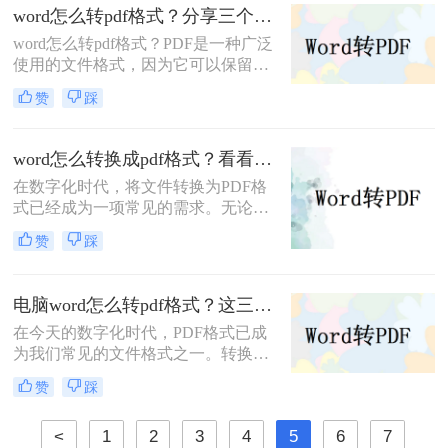
word怎么转pdf格式？分享三个解决办法！
word怎么转pdf格式？PDF是一种广泛
使用的文件格式，因为它可以保留文
档格式并在不同设备之间共享。如果
赞
踩
您需要将Word文档转换为PDF，请按
照以下方法步骤操作。
word怎么转换成pdf格式？看看这三个方法！
在数字化时代，将文件转换为PDF格
式已经成为一项常见的需求。无论是
为了方便共享文件，还是为了保护文
赞
踩
件的内容和格式不被修改，转换为
PDF格式是一个简单而有效的方法。
本文将详细介绍word怎么转换成pdf格
电脑word怎么转pdf格式？这三个方法超级实用！
式，并提供相关的工具和技巧。
在今天的数字化时代，PDF格式已成
为我们常见的文件格式之一。转换
Word文档为PDF格式可以确保文件的
赞
踩
安全性和易读性。那么，电脑word怎
么转pdf格式呢？本文将为你详细介绍
<
1
2
3
4
5
6
7
几种简便的方法。