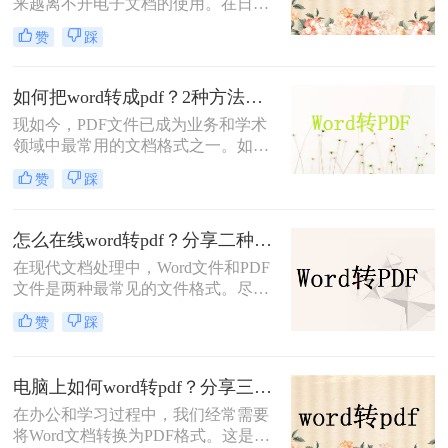
来越离不开电子文档的使用。在日常
您一一解答。
工作和学习中，我们可能需要将自己
赞
踩
编辑的Word文档转换为PDF格式，以
方便与他人共享、保存和打印。那么
word文档如何保存为pdf格式呢？本文
如何把word转成pdf？2种方法帮你轻松转换！
将介绍三种简单的方法，帮助您将
现如今，PDF文件已成为业务和学术
Word文档保存为PDF格式。
领域中最常用的文档格式之一。如果
你是一位写作专家，你可能会不时遇
赞
踩
到这样的需求：将你的Word文档转换
成PDF，以便与他人共享或在网上发
布。那么，如何将Word转成PDF呢？
怎么在线word转pdf？分享二种在线简单的转换方式！
本文将为你提供二种简便而高效的方
在现代文档处理中，Word文件和PDF
法
文件是两种最常见的文件格式。尽管
Word文件在编辑和排版方面更加灵
赞
踩
活，但PDF文件的格式稳定性和可移
植性使其在共享和打印方面更加方便
实用。因此，有时我们需要将Word文
电脑上如何word转pdf？分享三种简单实用方法！
件转换为PDF文件以满足不同的需
在办公和学习过程中，我们经常需要
求。那么怎么在线word转pdf​呢？接下
将Word文档转换为PDF格式。这是因
来，我将详细介绍几种在线方式来帮