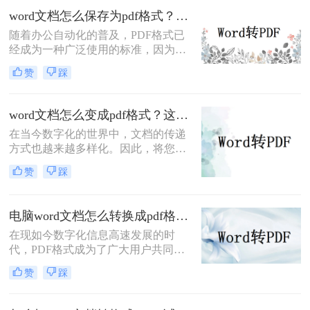
方法。
word文档怎么保存为pdf格式？两种常用的PDF转换方法！
随着办公自动化的普及，PDF格式已
经成为一种广泛使用的标准，因为它
能够保持文档格式的完整性，并提供
赞
踩
更好的安全性。在许多情况下，我们
需要将Word文档保存为PDF格式以便
于分享、打印或更方便地查看。本文
word文档怎么变成pdf格式？这三种方法建议收藏！
将详细介绍word文档怎么保存为pdf格
在当今数字化的世界中，文档的传递
式方法。
方式也越来越多样化。因此，将您的
Word文档转换成PDF格式可以让您的
赞
踩
文件更易于传播和阅读。那么word文
档怎么变成pdf格式呢？在本文中，我
们将向您介绍几种简单易行的方法，
电脑word文档怎么转换成pdf格式？试一下这二个转换方法！
以确保您将您的Word文档转换成高质
在现如今数字化信息高速发展的时
量的PDF文件。
代，PDF格式成为了广大用户共同的
选择。PDF格式不仅能够保留文档的
赞
踩
结构和格式，同时可以有效地保护文
档内容的完整性以及防止篡改，因此
被广泛应用在各行各业。那么电脑