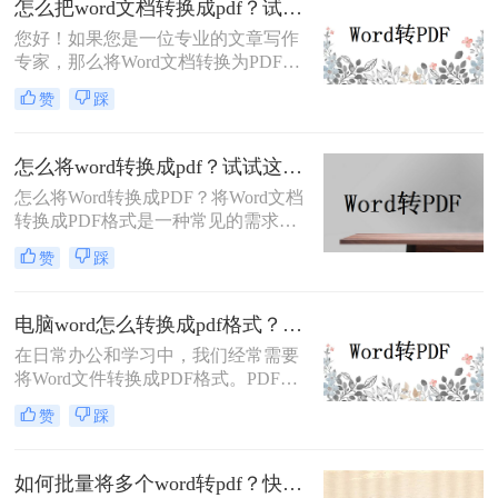
怎么把word文档转换成pdf？试试这几个方法！
word文档怎么转换成pdf格式呢？下面
您好！如果您是一位专业的文章写作
将详细介绍几种简单快捷的方法，供
专家，那么将Word文档转换为PDF文
大家参考。
件肯定是您经常会遇到的需求。因为
赞
踩
PDF文件具有跨平台、可预览、不易
编辑等特点。下面我将介绍怎么把
word文档转换成pdf的方法，帮助您将
怎么将word转换成pdf？试试这些办法！
Word文档转换为PDF格式。
怎么将Word转换成PDF？将Word文档
转换成PDF格式是一种常见的需求，
因为PDF文件具有跨平台、可预览、
赞
踩
不易编辑等特点，常被用于正式的文
件分享和传输。以下是三种简单易行
的方法，帮助您将Word文档转换为
电脑word怎么转换成pdf格式？介绍三种简单易行的方法！
PDF格式。
在日常办公和学习中，我们经常需要
将Word文件转换成PDF格式。PDF格
式的文件具有跨平台、可读性强、不
赞
踩
易被修改等优点，因此被广泛使用。
那么电脑word怎么转换成pdf格式呢？
以下将介绍三种简单易行的方法，帮
如何批量将多个word转pdf？快来跟我学这两个妙招！
助您将电脑上的Word文件转换成PDF