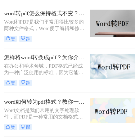
转呢？本教程将详细介绍如何使用不
同的方法将Word文档转换为PDF，以
word转pdf怎么保持格式不变？学会这三招，文件排版不用愁！
满足你的需求。
Word和PDF是我们平常用得比较多的
两种文件格式，Word便于编辑和修
改，而PDF则更适合保持格式不变和
赞
踩
共享。当我们需要将Word文档转换为
PDF文件时，word转pdf怎么保持格式
不变成为一个重要的问题。本文将为
怎样将word转换成pdf？为你介绍二种常见的方法！
大家介绍几种方法来实现这个目标。
​在办公和学术领域，PDF格式已经成
为一种广泛使用的标准，因为它能够
保持文档格式的完整性，并提供更好
赞
踩
的安全性。有时候，我们需要将Word
文件转换为PDF格式，以便于分享、
打印或更方便地查看。本文将介绍怎
word如何转为pdf格式？教你一种简单的在线转换方法!
样将word转换成pdf，并提供一些相关
Word文档是我们常用的文字处理软
的技巧和注意事项。
件，而PDF是一种常用的文档格式，
可以方便地在不同平台上查看和分
赞
踩
享。那么，word如何转为pdf格式呢？
下面，我将详细介绍一转换的步骤和