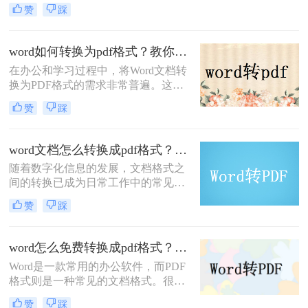
的一部分。在众多文档格式中，Word
赞
踩
和PDF是最常用的两种。Word文档易
于编辑和排版，而PDF文件则具有跨
平台兼容性和保持原始文档格式的特
word如何转换为pdf格式？教你二招轻松搞定！
点。因此，将Word文档转换为PDF格
在办公和学习过程中，将Word文档转
式是一个非常常见的需求。本文将详
换为PDF格式的需求非常普遍。这是
细介绍Word如何转换成PDF文档，并
因为PDF格式具有跨平台兼容性、不
提供一些实用的技巧和注意事项，以
赞
踩
可编辑性及高安全性等特点，使得文
帮助您更好地管理和分享文档。
档在不同设备上显示效果一致，并能
够更好地保护文档内容不被随意修
word文档怎么转换成pdf格式？这二种方法建议收藏！
改。本文将详细介绍word如何转换为
随着数字化信息的发展，文档格式之
pdf格式，帮助大家更好地应对工作需
间的转换已成为日常工作中的常见需
求。
求。其中，将Word文档转换为PDF格
赞
踩
式尤为普遍，因为PDF格式具有良好
的跨平台兼容性、不可编辑性及高安
全性。本文将详细介绍word文档怎么
word怎么免费转换成pdf格式？这几个方法教你轻松搞定！
转换成pdf格式。
Word是一款常用的办公软件，而PDF
格式则是一种常见的文档格式。很多
人常常遇到将Word文档转换为PDF的
赞
踩