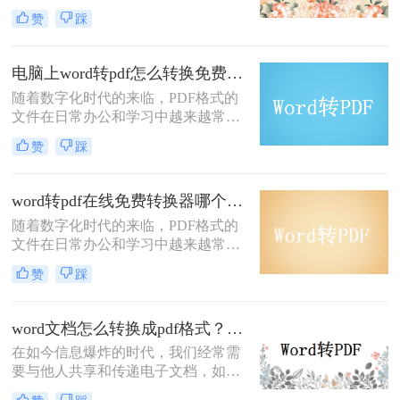
为PDF格式的文件具有许多优点，如
助您完成这个任务。
赞
踩
跨平台、高兼容性、不易被修改等
难。那么电脑上如何word转pdf呢？本
文将为您介绍在电脑上将Word文档转
电脑上word转pdf怎么转换免费？这四种高效方法分享给你！
换为PDF格式的三种方法，以帮助您
​随着数字化时代的来临，PDF格式的
更好地完成文档转换工作。
文件在日常办公和学习中越来越常
见。相比于Word文件，PDF文件具有
赞
踩
更好的稳定性和兼容性，能够确保文
档在不同设备和操作系统上保持一致
的格式。因此，将Word文件转换为
word转pdf在线免费转换器哪个好用？这三个工具值得一试！
PDF格式成为了许多人的需求。那么
随着数字化时代的来临，PDF格式的
电脑上word转pdf怎么转换免费呢？本
文件在日常办公和学习中越来越常
文将详细介绍四种免费转换Word到
见。相比于Word文件，PDF文件具有
PDF的方法，帮助您轻松完成格式转
赞
踩
更好的稳定性和兼容性，能够确保文
换。
档在不同设备和操作系统上保持一致
的格式。因此，将Word文件转换为
word文档怎么转换成pdf格式？分享3个超实用转换方法！
PDF格式成为了许多人的需求。本文
在如今信息爆炸的时代，我们经常需
将为您介绍word转pdf在线免费转换器
要与他人共享和传递电子文档，如何
哪个好用，帮助您轻松完成格式转
在不同操作系统之间无缝转换文档格
换。