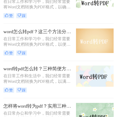
在日常工作和学习中，我们经常需要
将Word文档转换为PDF格式，以确保
文档的格式稳定和方便分享。
赞
踩
PDF（Portable Document Format）是
一种广泛使用的文件格式，它可以保
留文档的原始格式和布局，并且不受
word怎么转pdf？这三个方法分享给大家！
操作系统和设备的影响。那么word文
在日常工作和学习中，我们经常需要
档如何转换成pdf格式呢？下面将介绍
将Word文档转换为PDF格式，以便在
三种将Word文档转换为PDF格式的方
不同设备和操作系统上保持一致的文
法。
赞
踩
档外观和格式。那么word怎么转pdf
呢？本文将介绍三种不同的方法，帮
助你轻松实现Word到PDF的转换。
word转pdf怎么转？三种简便方法，轻松实现格式转换！
在日常工作和生活中，我们经常需要
将Word文档转换为PDF格式，以满足
不同的需求。PDF作为一种通用的文
赞
踩
件格式，具有跨平台、易阅读、不易
被篡改等优点。那么word转pdf怎么转
呢？本文将为你介绍三种不同的方
怎样将word转为pdf？实用三种方法教会你！
法，帮助你轻松实现Word转PDF的转
在日常办公和学习中，我们经常需要
换。